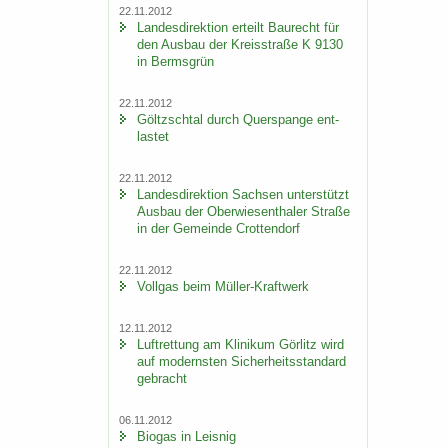
22.11.2012
Lan­des­di­rek­ti­on er­teilt Bau­recht für
den Aus­bau der Kreis­stra­ße K 9130
in Berms­grün
22.11.2012
Göltzsch­tal durch Quer­span­ge ent­
las­tet
22.11.2012
Lan­des­di­rek­ti­on Sach­sen un­ter­stützt
Aus­bau der Ober­wie­sen­tha­ler Stra­ße
in der Ge­mein­de Crot­ten­dorf
22.11.2012
Voll­gas beim Müller-​Kraftwerk
12.11.2012
Luft­ret­tung am Kli­ni­kum Gör­litz wird
auf mo­derns­ten Si­cher­heits­stan­dard
ge­bracht
06.11.2012
Bio­gas in Leis­nig