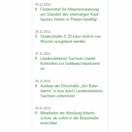
03.12.2012
För­der­mit­tel für Alt­las­ten­sa­nie­rung
am Stand­ort des ehe­ma­li­gen Kauf­
hau­ses Hor­ten in Plau­en be­wil­ligt
29.11.2012
Staats­stra­ße S 23 kann öst­lich von
Wur­zen aus­ge­baut wer­den
27.11.2012
Lan­des­di­rek­ti­on Sach­sen star­tet
Kon­trol­len zur Geld­wä­sche­prä­ven­ti­
on
26.11.2012
Aus­bau der Orts­stra­ße „Am Bahn­
damm“ in Aue durch Lan­des­di­rek­ti­on
Sach­sen un­ter­stützt
26.11.2012
Mit­ar­bei­ter der Ab­tei­lung Ar­beits­
schutz ab so­fort in der Brau­stra­ße
er­reich­bar