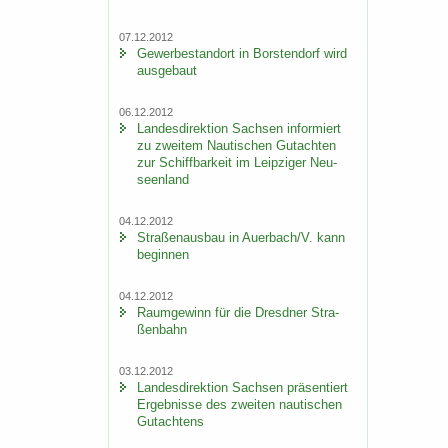
07.12.2012
Ge­wer­be­stand­ort in Bors­ten­dorf wird
aus­ge­baut
06.12.2012
Lan­des­di­rek­ti­on Sach­sen in­for­miert
zu zwei­tem Nau­ti­schen Gut­ach­ten
zur Schiff­bar­keit im Leip­zi­ger Neu­
seen­land
04.12.2012
Stra­ßen­aus­bau in Au­er­bach/V. kann
be­gin­nen
04.12.2012
Raum­ge­winn für die Dresd­ner Stra­
ßen­bahn
03.12.2012
Lan­des­di­rek­ti­on Sach­sen prä­sen­tiert
Er­geb­nis­se des zwei­ten nau­ti­schen
Gut­ach­tens