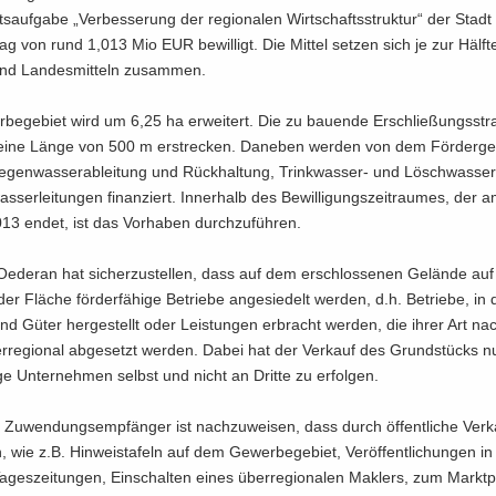
s­auf­ga­be „Ver­bes­se­rung der re­gio­na­len Wirt­schafts­struk­tur“ der Stadt
ag von rund 1,013 Mio EUR be­wil­ligt. Die Mit­tel set­zen sich je zur Hälf­
nd Lan­des­mit­teln zu­sam­men.
be­ge­biet wird um 6,25 ha er­wei­tert. Die zu bau­en­de Er­schlie­ßungs­str
eine Länge von 500 m er­stre­cken. Da­ne­ben wer­den von dem För­der­ge
gen­was­ser­ab­lei­tung und Rück­hal­tung, Trinkwasser-​ und Lösch­was­ser­l
s­ser­lei­tun­gen fi­nan­ziert. In­ner­halb des Be­wil­li­gungs­zeit­rau­mes, der
13 endet, ist das Vor­ha­ben durch­zu­füh­ren.
e­der­an hat si­cher­zu­stel­len, dass auf dem er­schlos­se­nen Ge­län­de au
r Flä­che för­der­fä­hi­ge Be­trie­be an­ge­sie­delt wer­den, d.h. Be­trie­be, i
nd Güter her­ge­stellt oder Leis­tun­gen er­bracht wer­den, die ihrer Art nac
r­re­gio­nal ab­ge­setzt wer­den. Dabei hat der Ver­kauf des Grund­stücks 
hi­ge Un­ter­neh­men selbst und nicht an Drit­te zu er­fol­gen.
u­wen­dungs­emp­fän­ger ist nach­zu­wei­sen, dass durch öf­fent­li­che Ver­k
 wie z.B. Hin­weis­ta­feln auf dem Ge­wer­be­ge­biet, Ver­öf­fent­li­chun­gen in
Ta­ges­zei­tun­gen, Ein­schal­ten eines über­re­gio­na­len Mak­lers, zum Markt­