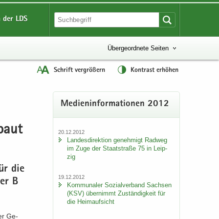
 der LDS
Übergeordnete Seiten
Schrift vergrößern
Kontrast erhöhen
Me­di­en­in­for­ma­tio­nen 2012
­baut
20.12.2012
Lan­des­di­rek­ti­on ge­neh­migt Rad­weg
im Zuge der Staat­stra­ße 75 in Leip­
zig
für die
19.12.2012
der B
Kom­mu­na­ler So­zi­al­ver­band Sach­sen
(KSV) über­nimmt Zu­stän­dig­keit für
die Heim­auf­sicht
er Ge­