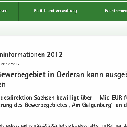
hsen
Politik und Verwaltung
Fachthemen
n­in­for­ma­tio­nen 2012
- 26.10.2012]
e­wer­be­ge­biet in Oe­der­an kann aus­ge
en
­des­di­rek­ti­on Sach­sen be­wil­ligt über 1 Mio EUR 
te­rung des Ge­wer­be­ge­bie­tes „Am Gal­gen­berg“ an 
­dungs­be­scheid vom 22.10.2012 hat die Lan­des­di­rek­ti­on im Rah­men d