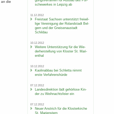
gungs­ver­fah­ren für Aus­bau des Por­
g an die
sche­wer­kes in Leip­zig ab
11.12.2012
Frei­staat Sach­sen un­ter­stützt frei­wil­
li­ge Ver­ei­ni­gung der Ro­land­stadt Bel­
gern und der Gnei­sen­au­stadt
Schildau
10.12.2012
Wei­te­re Un­ter­stüt­zung für die Wie­
der­her­stel­lung von Klos­ter St. Ma­ri­
en­thal
10.12.2012
Kao­lin­ab­bau bei Schlet­ta nimmt
erste Ver­fah­rens­hür­de
07.12.2012
Lan­des­di­rek­ti­on lädt ge­hör­lo­se Kin­
der zu Weih­nachts­fei­er ein
07.12.2012
Neuer An­strich für die Klos­ter­kir­che
St. Ma­ri­enstern