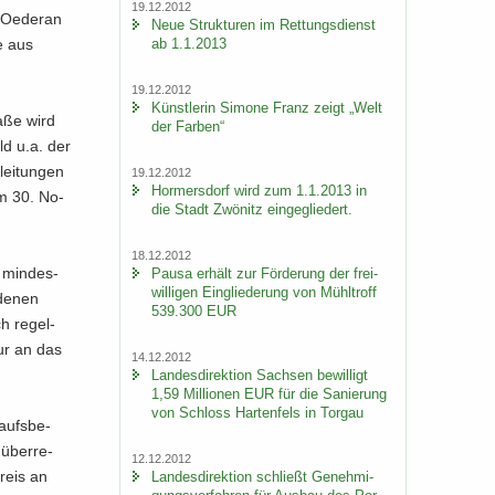
19.12.2012
 Oe­der­an
Neue Struk­tu­ren im Ret­tungs­dienst
ab 1.1.2013
te aus
19.12.2012
Künst­le­rin Si­mo­ne Franz zeigt „Welt
a­ße wird
der Far­ben“
ld u.a. der
ei­tun­gen
19.12.2012
Hor­mers­dorf wird zum 1.1.2013 in
 am 30. No­
die Stadt Zwö­nitz ein­ge­glie­dert.
18.12.2012
f min­des­
Pausa er­hält zur För­de­rung der frei­
wil­li­gen Ein­glie­de­rung von Mühl­troff
n denen
539.300 EUR
h re­gel­
nur an das
14.12.2012
Lan­des­di­rek­ti­on Sach­sen be­wil­ligt
1,59 Mil­lio­nen EUR für die Sa­nie­rung
von Schloss Har­ten­fels in Tor­gau
aufs­be­
 über­re­
12.12.2012
preis an
Lan­des­di­rek­ti­on schließt Ge­neh­mi­