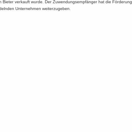
n Bie­ter ver­kauft wurde. Der Zu­wen­dungs­emp­fän­ger hat die För­de­run
­deln­den Un­ter­neh­men wei­ter­zu­ge­ben.