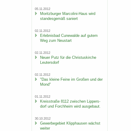
05.11.2012
Mo­ritz­bur­ger Marcolini-​Haus wird
stan­des­ge­mäß sa­niert
02.11.2012
Er­leb­nis­bad Cu­n­e­wal­de auf gutem
Weg zum Neu­start
02.11.2012
Neuer Putz für die Chris­tus­kir­che
Leu­ters­dorf
02.11.2012
"Das klei­ne Feine im Gro­ßen und der
Mond"
01.11.2012
Kreis­stra­ße 8112 zwi­schen Lip­pers­
dorf und Forch­heim wird aus­ge­baut.
30.10.2012
Ge­wer­be­ge­biet Klipp­hau­sen wächst
wei­ter