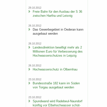
29.10.2012
Freie Bahn für den Aus­bau der S 36
zwi­schen Har­tha und Leis­nig
26.10.2012
Das Ge­wer­be­ge­biet in Oe­der­an kann
aus­ge­baut wer­den
26.10.2012
Lan­des­di­rek­ti­on be­wil­ligt mehr als 2
Mil­lio­nen Euro für Ver­bes­se­rung des
Hoch­was­ser­schut­zes in Leip­zig
26.10.2012
Hoch­was­ser­schutz in Ol­bern­hau
23.10.2012
Bun­des­stra­ße 182 kann im Süden
von Tor­gau aus­ge­baut wer­den
23.10.2012
Spund­wand wird Radebeul-​Naundorf
künf­tig vor El­be­hoch­was­ser schüt­