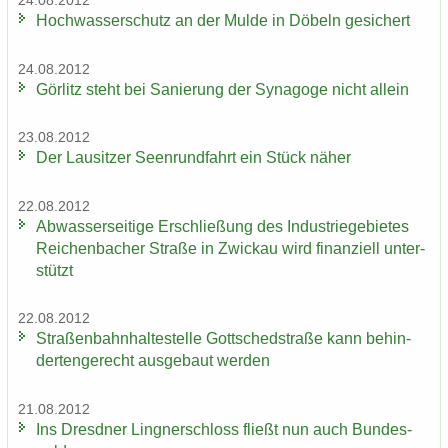
24.08.2012
Hoch­was­ser­schutz an der Mulde in Dö­beln ge­si­chert
24.08.2012
Gör­litz steht bei Sa­nie­rung der Syn­ago­ge nicht al­lein
23.08.2012
Der Lau­sit­zer Seen­rund­fahrt ein Stück näher
22.08.2012
Ab­was­ser­sei­ti­ge Er­schlie­ßung des In­dus­trie­ge­bie­tes
Rei­chen­ba­cher Stra­ße in Zwi­ckau wird fi­nan­zi­ell un­ter­
stützt
22.08.2012
Stra­ßen­bahn­hal­te­stel­le Gott­sched­stra­ße kann be­hin­
der­ten­ge­recht aus­ge­baut wer­den
21.08.2012
Ins Dresd­ner Ling­ner­schloss fließt nun auch Bun­des­