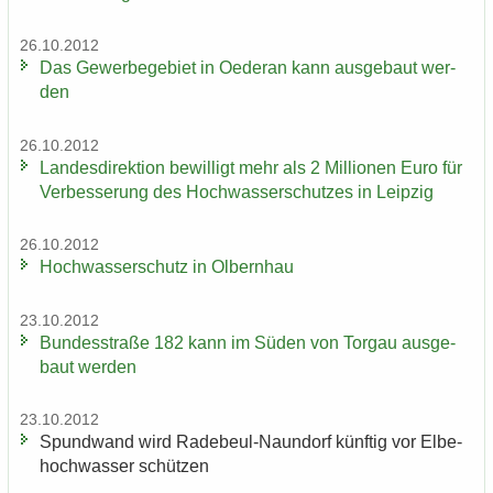
26.10.2012
Das Ge­wer­be­ge­biet in Oe­der­an kann aus­ge­baut wer­
den
26.10.2012
Lan­des­di­rek­ti­on be­wil­ligt mehr als 2 Mil­lio­nen Euro für
Ver­bes­se­rung des Hoch­was­ser­schut­zes in Leip­zig
26.10.2012
Hoch­was­ser­schutz in Ol­bern­hau
23.10.2012
Bun­des­stra­ße 182 kann im Süden von Tor­gau aus­ge­
baut wer­den
23.10.2012
Spund­wand wird Radebeul-​Naundorf künf­tig vor El­be­
hoch­was­ser schüt­zen