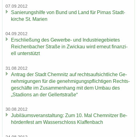
07.09.2012
Sa­nie­rungs­hil­fe von Bund und Land für Pirnas Stadt­
kir­che St. Ma­ri­en
04.09.2012
Er­schlie­ßung des Gewerbe-​ und In­dus­trie­ge­bie­tes
Rei­chen­ba­cher Stra­ße in Zwi­ckau wird er­neut fi­nan­zi­
ell un­ter­stützt
31.08.2012
An­trag der Stadt Chem­nitz auf rechts­auf­sicht­li­che Ge­
neh­mi­gun­gen für die ge­neh­mi­gungs­pflich­ti­gen Rechts­
ge­schäf­te im Zu­sam­men­hang mit dem Umbau des
„Sta­di­ons an der Gel­lert­stra­ße“
30.08.2012
Ju­bi­lä­ums­ver­an­stal­tung: Zum 10. Mal Chem­nit­zer Be­
hör­den­fest am Was­ser­schloss Klaf­fen­bach