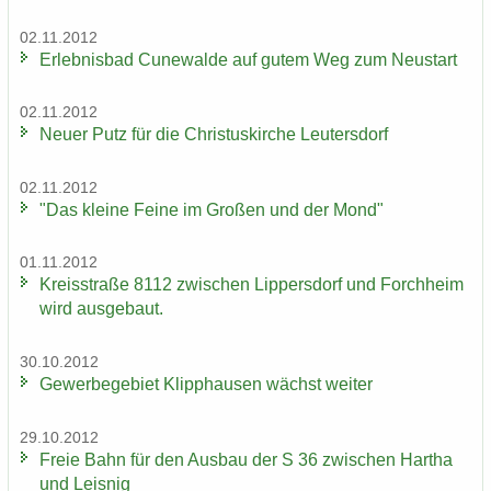
02.11.2012
Er­leb­nis­bad Cu­n­e­wal­de auf gutem Weg zum Neu­start
02.11.2012
Neuer Putz für die Chris­tus­kir­che Leu­ters­dorf
02.11.2012
"Das klei­ne Feine im Gro­ßen und der Mond"
01.11.2012
Kreis­stra­ße 8112 zwi­schen Lip­pers­dorf und Forch­heim
wird aus­ge­baut.
30.10.2012
Ge­wer­be­ge­biet Klipp­hau­sen wächst wei­ter
29.10.2012
Freie Bahn für den Aus­bau der S 36 zwi­schen Har­tha
und Leis­nig