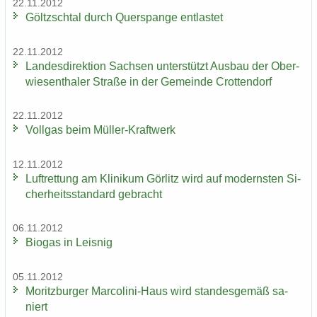
22.11.2012
Göltzsch­tal durch Quer­span­ge ent­las­tet
22.11.2012
Lan­des­di­rek­ti­on Sach­sen un­ter­stützt Aus­bau der Ober­
wie­sen­tha­ler Stra­ße in der Ge­mein­de Crot­ten­dorf
22.11.2012
Voll­gas beim Müller-​Kraftwerk
12.11.2012
Luft­ret­tung am Kli­ni­kum Gör­litz wird auf mo­derns­ten Si­
cher­heits­stan­dard ge­bracht
06.11.2012
Bio­gas in Leis­nig
05.11.2012
Mo­ritz­bur­ger Marcolini-​Haus wird stan­des­ge­mäß sa­
niert