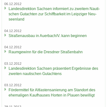
06.12.2012
Lan­des­di­rek­ti­on Sach­sen in­for­miert zu zwei­tem Nau­ti­
schen Gut­ach­ten zur Schiff­bar­keit im Leip­zi­ger Neu­
seen­land
04.12.2012
Stra­ßen­aus­bau in Au­er­bach/V. kann be­gin­nen
04.12.2012
Raum­ge­winn für die Dresd­ner Stra­ßen­bahn
03.12.2012
Lan­des­di­rek­ti­on Sach­sen prä­sen­tiert Er­geb­nis­se des
zwei­ten nau­ti­schen Gut­ach­tens
03.12.2012
För­der­mit­tel für Alt­las­ten­sa­nie­rung am Stand­ort des
ehe­ma­li­gen Kauf­hau­ses Hor­ten in Plau­en be­wil­ligt
29.11.2012