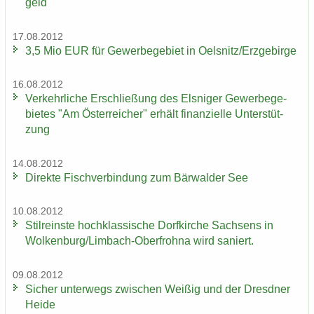
geld
17.08.2012
3,5 Mio EUR für Ge­wer­be­ge­biet in Oels­nitz/Erz­ge­bir­ge
16.08.2012
Ver­kehr­li­che Er­schlie­ßung des Els­ni­ger Ge­wer­be­ge­
bie­tes "Am Ös­ter­rei­cher" er­hält fi­nan­zi­el­le Un­ter­stüt­
zung
14.08.2012
Di­rek­te Fisch­ver­bin­dung zum Bär­wal­der See
10.08.2012
Stil­reins­te hoch­klas­si­sche Dorf­kir­che Sach­sens in
Wol­ken­burg/Limbach-​Oberfrohna wird sa­niert.
09.08.2012
Si­cher un­ter­wegs zwi­schen Wei­ßig und der Dresd­ner
Heide