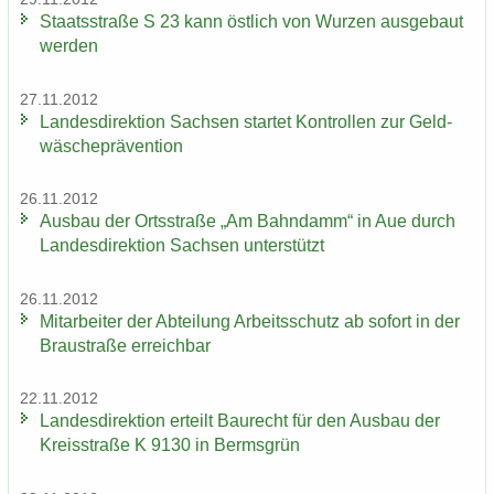
Staats­stra­ße S 23 kann öst­lich von Wur­zen aus­ge­baut
wer­den
27.11.2012
Lan­des­di­rek­ti­on Sach­sen star­tet Kon­trol­len zur Geld­
wä­sche­prä­ven­ti­on
26.11.2012
Aus­bau der Orts­stra­ße „Am Bahn­damm“ in Aue durch
Lan­des­di­rek­ti­on Sach­sen un­ter­stützt
26.11.2012
Mit­ar­bei­ter der Ab­tei­lung Ar­beits­schutz ab so­fort in der
Brau­stra­ße er­reich­bar
22.11.2012
Lan­des­di­rek­ti­on er­teilt Bau­recht für den Aus­bau der
Kreis­stra­ße K 9130 in Berms­grün