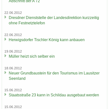
Ab­schnitt der A 72
22.06.2012
Dresd­ner Dienst­stel­le der Lan­des­di­rek­ti­on kurz­zei­tig
ohne Fest­netz­te­le­fon
22.06.2012
Her­wigs­dor­fer Tisch­ler König kann an­bau­en
19.06.2012
Mül­ler heizt sich sel­ber ein
18.06.2012
Neuer Grund­bau­stein für den Tou­ris­mus im Lau­sit­zer
Se­en­land
15.06.2012
Staats­stra­ße 23 kann in Schildau aus­ge­baut wer­den
15.06.2012