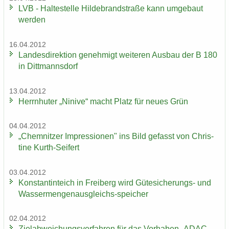
LVB - Hal­te­stel­le Hil­de­brand­stra­ße kann um­ge­baut
wer­den
16.04.2012
Lan­des­di­rek­ti­on ge­neh­migt wei­te­ren Aus­bau der B 180
in Ditt­manns­dorf
13.04.2012
Herrn­hu­ter „Ni­ni­ve“ macht Platz für neues Grün
04.04.2012
„Chem­nit­zer Im­pres­sio­nen" ins Bild ge­fasst von Chris­
ti­ne Kurth-​Seifert
03.04.2012
Kon­stan­tin­teich in Frei­berg wird Gütesicherungs-​ und
Wassermengenausgleichs-​speicher
02.04.2012
Ziel­ab­wei­chungs­ver­fah­ren für das Vor­ha­ben „ADAC-​