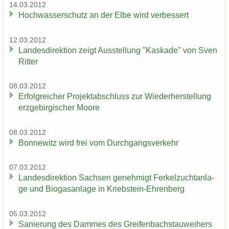
14.03.2012
Hoch­was­ser­schutz an der Elbe wird ver­bes­sert
12.03.2012
Lan­des­di­rek­ti­on zeigt Aus­stel­lung "Kas­ka­de" von Sven
Rit­ter
08.03.2012
Er­folg­rei­cher Pro­jekt­ab­schluss zur Wie­der­her­stel­lung
erz­ge­bir­gi­scher Moore
08.03.2012
Bon­ne­witz wird frei vom Durch­gangs­ver­kehr
07.03.2012
Lan­des­di­rek­ti­on Sach­sen ge­neh­migt Fer­kel­zucht­an­la­
ge und Bio­gas­an­la­ge in Kriebstein-​Ehrenberg
05.03.2012
Sa­nie­rung des Dam­mes des Grei­fen­bach­stau­wei­hers