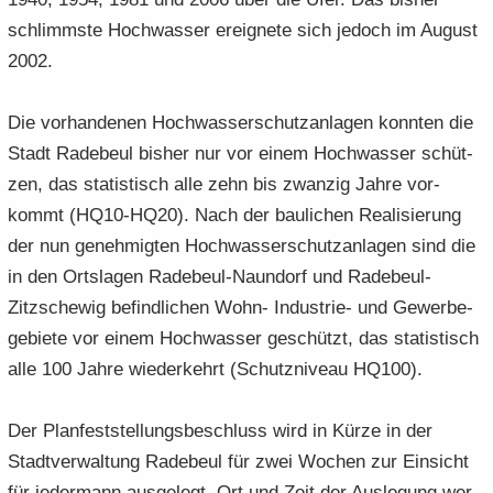
schlimms­te Hoch­was­ser er­eig­ne­te sich je­doch im Au­gust
2002.
Die vor­han­de­nen Hoch­was­ser­schutz­an­la­gen konn­ten die
Stadt Ra­de­beul bis­her nur vor einem Hoch­was­ser schüt­
zen, das sta­tis­tisch alle zehn bis zwan­zig Jahre vor­
kommt (HQ10-HQ20). Nach der bau­li­chen Rea­li­sie­rung
der nun ge­neh­mig­ten Hoch­was­ser­schutz­an­la­gen sind die
in den Orts­la­gen Radebeul-​Naun­dorf und Radebeul-​
Zitzschewig be­find­li­chen Wohn- Industrie-​ und Gewerbe­
gebiete vor einem Hoch­was­ser ge­schützt, das sta­tis­tisch
alle 100 Jahre wie­der­kehrt (Schutz­ni­veau HQ100).
Der Plan­fest­stel­lungs­be­schluss wird in Kürze in der
Stadt­ver­wal­tung Ra­de­beul für zwei Wo­chen zur Ein­sicht
für je­der­mann aus­ge­legt. Ort und Zeit der Aus­le­gung wer­