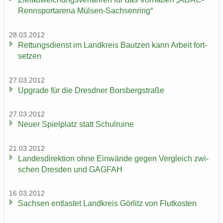
Rennsportarena Mülsen-​Sachsenring“
28.03.2012
Ret­tungs­dienst im Land­kreis Baut­zen kann Ar­beit fort­
set­zen
27.03.2012
Up­grade für die Dresd­ner Borsberg­stra­ße
27.03.2012
Neuer Spiel­platz statt Schul­rui­ne
21.03.2012
Lan­des­di­rek­ti­on ohne Ein­wän­de gegen Ver­gleich zwi­
schen Dres­den und GAG­FAH
16.03.2012
Sach­sen ent­las­tet Land­kreis Gör­litz von Flut­kos­ten