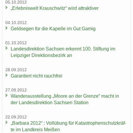
05.10.2012
„Er­leb­nis­welt Krausch­witz“ wird at­trak­ti­ver
04.10.2012
Geld­se­gen für die Ka­pel­le im Gut Gamig
01.10.2012
Lan­des­di­rek­ti­on Sach­sen er­kennt 100. Stif­tung im
Leip­zi­ger Di­rek­ti­ons­be­zirk an
28.09.2012
Ga­ran­tiert nicht rauch­frei
27.09.2012
Wan­der­aus­stel­lung „Moore an der Gren­ze“ macht in
der Lan­des­di­rek­ti­on Sach­sen Sta­ti­on
22.09.2012
„Bar­ba­ra 2012“ : Voll­übung für Ka­ta­stro­phen­schutz­kräf­
te im Land­kreis Mei­ßen