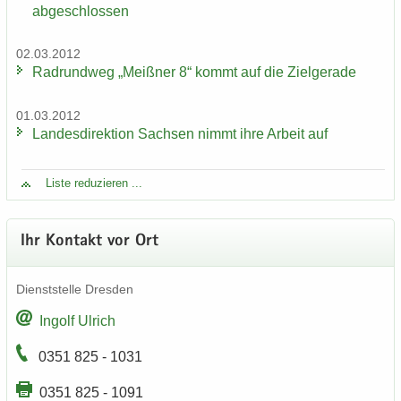
ab­ge­schlos­sen
02.03.2012
Rad­rund­weg „Meiß­ner 8“ kommt auf die Ziel­ge­ra­de
01.03.2012
Lan­des­di­rek­ti­on Sach­sen nimmt ihre Ar­beit auf
Liste re­du­zie­ren ...
Ihr Kon­takt vor Ort
Dienst­stel­le Dres­den
In­golf Ul­rich
0351 825 - 1031
0351 825 - 1091