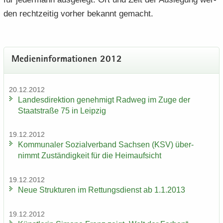
den recht­zei­tig vor­her be­kannt ge­macht.
Me­di­en­in­for­ma­tio­nen 2012
20.12.2012
Lan­des­di­rek­ti­on ge­neh­migt Rad­weg im Zuge der
Staat­stra­ße 75 in Leip­zig
19.12.2012
Kom­mu­na­ler So­zi­al­ver­band Sach­sen (KSV) über­
nimmt Zu­stän­dig­keit für die Heim­auf­sicht
19.12.2012
Neue Struk­tu­ren im Ret­tungs­dienst ab 1.1.2013
19.12.2012