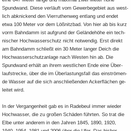
Spund­wand. Diese ver­läuft vom Ge­wer­be­ge­biet aus west­
lich ab­kni­ckend den Vier­ruthen­weg ent­lang und endet
etwa 100 Meter vor dem Löß­nitz­bad. Von hier ab bis kurz
vorm Bahn­damm ist auf­grund der Ge­län­de­hö­he ein tech­
ni­scher Hoch­was­ser­schutz nicht not­wen­dig. Erst di­rekt
am Bahn­damm schließt ein 30 Meter lan­ger Deich die
Hoch­was­ser­schutz­an­la­ge nach Wes­ten hin ab. Die
Spund­wand er­hält an ihrem west­li­chen Ende eine Über­
lauf­stre­cke, über die im Über­lastungsfall das ein­strö­men­
de Was­ser auf die sich an­schlie­ßen­den Ackerflä­chen ge­
lei­tet wird.
In der Ver­gan­gen­heit gab es in Ra­de­beul immer wie­der
Hoch­was­ser, die zu gro­ßen Schä­den führ­ten. So trat die
Elbe unter an­de­rem in den Jah­ren 1845, 1890, 1920,
1940, 1954, 1981 und 2006 über die Ufer. Das bis­her