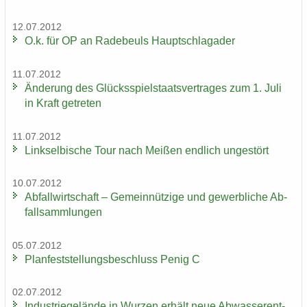
12.07.2012
O.k. für OP an Ra­de­beuls Haupt­schlag­ader
11.07.2012
Än­de­rung des Glücks­spiel­staats­ver­tra­ges zum 1. Juli
in Kraft ge­tre­ten
11.07.2012
Linksel­bi­sche Tour nach Mei­ßen end­lich un­ge­stört
10.07.2012
Ab­fall­wirt­schaft – Ge­mein­nüt­zi­ge und ge­werb­li­che Ab­
fall­samm­lun­gen
05.07.2012
Plan­fest­stel­lungs­be­schluss Penig C
02.07.2012
In­dus­trie­ge­län­de in Wur­zen er­hält neue Ab­was­ser­ent­