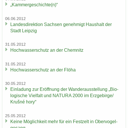
„Kam­mer­ge­schich­te(n)“
06.06.2012
Lan­des­di­rek­ti­on Sach­sen ge­neh­migt Haus­halt der
Stadt Leip­zig
31.05.2012
Hoch­was­ser­schutz an der Chem­nitz
31.05.2012
Hoch­was­ser­schutz an der Flöha
30.05.2012
Ein­la­dung zur Er­öff­nung der Wan­der­aus­stel­lung „Bio­
lo­gi­sche Viel­falt und NA­TU­RA 2000 im Erz­ge­bir­ge/
Krušné hory“
25.05.2012
Keine Mög­lich­keit mehr für ein Fest­zelt in Ober­vo­gel­
ge­sang