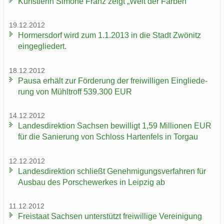
Künst­le­rin Si­mo­ne Franz zeigt „Welt der Far­ben“
19.12.2012
Hor­mers­dorf wird zum 1.1.2013 in die Stadt Zwö­nitz
ein­ge­glie­dert.
18.12.2012
Pausa er­hält zur För­de­rung der frei­wil­li­gen Ein­glie­de­
rung von Mühl­troff 539.300 EUR
14.12.2012
Lan­des­di­rek­ti­on Sach­sen be­wil­ligt 1,59 Mil­lio­nen EUR
für die Sa­nie­rung von Schloss Har­ten­fels in Tor­gau
12.12.2012
Lan­des­di­rek­ti­on schließt Ge­neh­mi­gungs­ver­fah­ren für
Aus­bau des Por­sche­wer­kes in Leip­zig ab
11.12.2012
Frei­staat Sach­sen un­ter­stützt frei­wil­li­ge Ver­ei­ni­gung