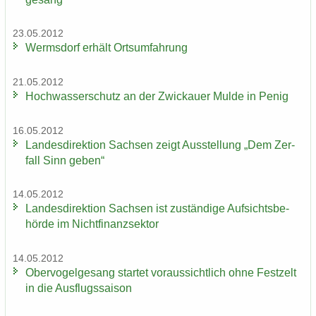
23.05.2012
Werms­dorf er­hält Orts­um­fah­rung
21.05.2012
Hoch­was­ser­schutz an der Zwi­ckau­er Mulde in Penig
16.05.2012
Lan­des­di­rek­ti­on Sach­sen zeigt Aus­stel­lung „Dem Zer­
fall Sinn geben“
14.05.2012
Lan­des­di­rek­ti­on Sach­sen ist zu­stän­di­ge Auf­sichts­be­
hör­de im Nicht­fi­nanz­sek­tor
14.05.2012
Ober­vo­gel­ge­sang star­tet vor­aus­sicht­lich ohne Fest­zelt
in die Aus­flugs­sai­son