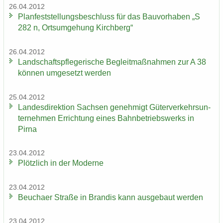
26.04.2012
Plan­fest­stel­lungs­be­schluss für das Bau­vor­ha­ben „S
282 n, Orts­um­ge­hung Kirch­berg“
26.04.2012
Land­schafts­pfle­ge­ri­sche Be­gleit­maß­nah­men zur A 38
kön­nen um­ge­setzt wer­den
25.04.2012
Lan­des­di­rek­ti­on Sach­sen ge­neh­migt Gü­ter­ver­kehrs­un­
ter­neh­men Er­rich­tung eines Bahn­be­triebs­werks in
Pirna
23.04.2012
Plötz­lich in der Mo­der­ne
23.04.2012
Beu­cha­er Stra­ße in Bran­dis kann aus­ge­baut wer­den
23.04.2012