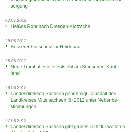
sor­gung
02.07.2012
Hei­ßes Rohr nach Dresden-​Klotzsche
29.06.2012
Bes­se­rer Flut­schutz für Hei­den­au
28.06.2012
Neue Tram­hal­te­stel­le ent­steht am Strie­se­ner "Kauf­
land"
28.06.2012
Lan­des­di­rek­ti­on Sach­sen ge­neh­migt Haus­halt des
Land­krei­ses Mit­tel­sach­sen für 2012 unter Ne­ben­be­
stim­mun­gen
27.06.2012
Lan­des­di­rek­ti­on Sach­sen gibt grü­nes Licht für wei­te­ren