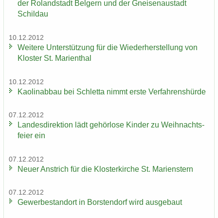
der Ro­land­stadt Bel­gern und der Gnei­sen­au­stadt
Schildau
10.12.2012
Wei­te­re Un­ter­stüt­zung für die Wie­der­her­stel­lung von
Klos­ter St. Ma­ri­en­thal
10.12.2012
Kao­lin­ab­bau bei Schlet­ta nimmt erste Ver­fah­rens­hür­de
07.12.2012
Lan­des­di­rek­ti­on lädt ge­hör­lo­se Kin­der zu Weih­nachts­
fei­er ein
07.12.2012
Neuer An­strich für die Klos­ter­kir­che St. Ma­ri­enstern
07.12.2012
Ge­wer­be­stand­ort in Bors­ten­dorf wird aus­ge­baut