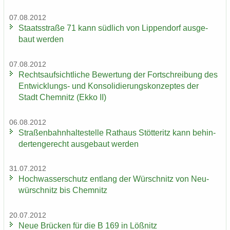
07.08.2012
Staats­stra­ße 71 kann süd­lich von Lip­pen­dorf aus­ge­
baut wer­den
07.08.2012
Rechts­auf­sicht­li­che Be­wer­tung der Fort­schrei­bung des
Entwicklungs-​ und Kon­so­li­die­rungs­kon­zep­tes der
Stadt Chem­nitz (Ekko II)
06.08.2012
Stra­ßen­bahn­hal­te­stel­le Rat­haus Stöt­teritz kann be­hin­
der­ten­ge­recht aus­ge­baut wer­den
31.07.2012
Hoch­was­ser­schutz ent­lang der Wür­schnitz von Neu­
wür­schnitz bis Chem­nitz
20.07.2012
Neue Brü­cken für die B 169 in Löß­nitz