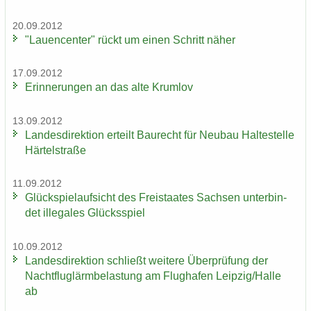
20.09.2012
"Lau­en­cen­ter" rückt um einen Schritt näher
17.09.2012
Er­in­ne­run­gen an das alte Krum­lov
13.09.2012
Lan­des­di­rek­ti­on er­teilt Bau­recht für Neu­bau Hal­te­stel­le
Här­tel­stra­ße
11.09.2012
Glück­spiel­auf­sicht des Frei­staa­tes Sach­sen un­ter­bin­
det il­le­ga­les Glücks­spiel
10.09.2012
Lan­des­di­rek­ti­on schließt wei­te­re Über­prü­fung der
Nacht­flug­lärm­be­las­tung am Flug­ha­fen Leip­zig/Halle
ab