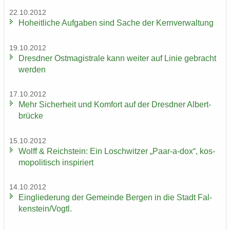
22.10.2012
Ho­heit­li­che Auf­ga­ben sind Sache der Kern­ver­wal­tung
19.10.2012
Dresd­ner Ost­ma­gis­tra­le kann wei­ter auf Linie ge­bracht
wer­den
17.10.2012
Mehr Si­cher­heit und Kom­fort auf der Dresd­ner Al­bert­
brü­cke
15.10.2012
Wolff & Reichs­tein: Ein Losch­wit­zer „Paar-​a-dox“, kos­
mo­po­li­tisch in­spi­riert
14.10.2012
Ein­glie­de­rung der Ge­mein­de Ber­gen in die Stadt Fal­
ken­stein/Vogtl.