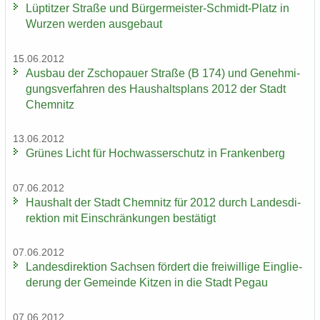
Lüp­tit­zer Stra­ße und Bürgermeister-​Schmidt-Platz in
Wur­zen wer­den aus­ge­baut
15.06.2012
Aus­bau der Zscho­pau­er Stra­ße (B 174) und Ge­neh­mi­
gungs­ver­fah­ren des Haus­halts­plans 2012 der Stadt
Chem­nitz
13.06.2012
Grü­nes Licht für Hoch­was­ser­schutz in Fran­ken­berg
07.06.2012
Haus­halt der Stadt Chem­nitz für 2012 durch Lan­des­di­
rek­ti­on mit Ein­schrän­kun­gen be­stä­tigt
07.06.2012
Lan­des­di­rek­ti­on Sach­sen för­dert die frei­wil­li­ge Ein­glie­
de­rung der Ge­mein­de Kit­zen in die Stadt Pegau
07.06.2012