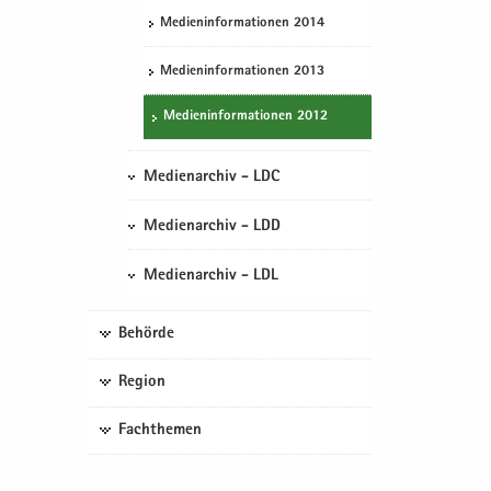
Me­di­en­in­for­ma­tio­nen 2014
Me­di­en­in­for­ma­tio­nen 2013
Me­di­en­in­for­ma­tio­nen 2012
Medienarchiv - LDC
Medienarchiv - LDD
Medienarchiv - LDL
Behörde
Region
Fachthemen