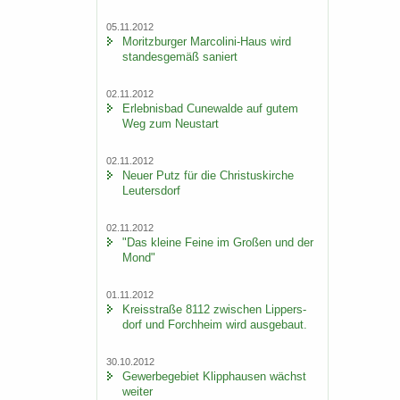
05.11.2012
Mo­ritz­bur­ger Marcolini-​Haus wird
stan­des­ge­mäß sa­niert
02.11.2012
Er­leb­nis­bad Cu­n­e­wal­de auf gutem
Weg zum Neu­start
02.11.2012
Neuer Putz für die Chris­tus­kir­che
Leu­ters­dorf
02.11.2012
"Das klei­ne Feine im Gro­ßen und der
Mond"
01.11.2012
Kreis­stra­ße 8112 zwi­schen Lip­pers­
dorf und Forch­heim wird aus­ge­baut.
30.10.2012
Ge­wer­be­ge­biet Klipp­hau­sen wächst
wei­ter