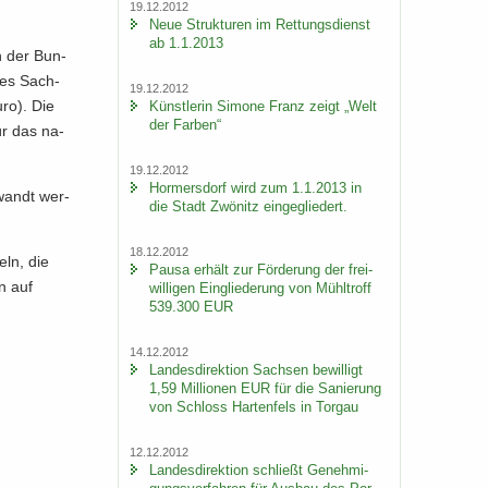
19.12.2012
Neue Struk­tu­ren im Ret­tungs­dienst
ab 1.1.2013
n der Bun­
­tes Sach­
19.12.2012
uro). Die
Künst­le­rin Si­mo­ne Franz zeigt „Welt
der Far­ben“
für das na­
19.12.2012
Hor­mers­dorf wird zum 1.1.2013 in
­wandt wer­
die Stadt Zwö­nitz ein­ge­glie­dert.
18.12.2012
eln, die
Pausa er­hält zur För­de­rung der frei­
ln auf
wil­li­gen Ein­glie­de­rung von Mühl­troff
539.300 EUR
14.12.2012
Lan­des­di­rek­ti­on Sach­sen be­wil­ligt
1,59 Mil­lio­nen EUR für die Sa­nie­rung
von Schloss Har­ten­fels in Tor­gau
12.12.2012
Lan­des­di­rek­ti­on schließt Ge­neh­mi­