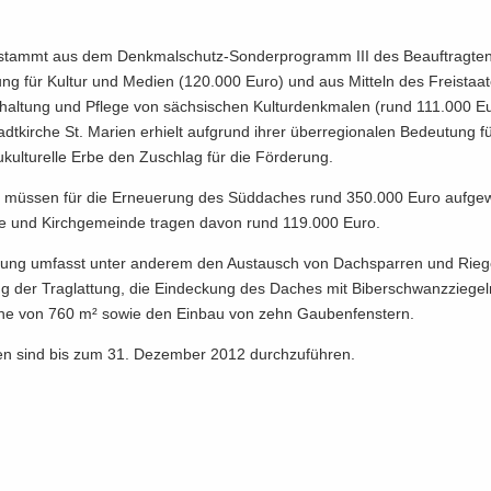
stammt aus dem Denkmalschutz-​Sonderprogramm III des Be­auf­trag­te
rung für Kul­tur und Me­di­en (120.000 Euro) und aus Mit­teln des Frei­staa
­hal­tung und Pfle­ge von säch­si­schen Kul­tur­denk­ma­len (rund 111.000 E
adt­kir­che St. Ma­ri­en er­hielt auf­grund ihrer über­re­gio­na­len Be­deu­tung 
au­kul­tu­rel­le Erbe den Zu­schlag für die För­de­rung.
t müs­sen für die Er­neue­rung des Süd­da­ches rund 350.000 Euro auf­ge
he und Kirch­ge­mein­de tra­gen davon rund 119.000 Euro.
­rung um­fasst unter an­de­rem den Aus­tausch von Dach­spar­ren und Rie­g
g der Traglat­tung, die Ein­de­ckung des Da­ches mit Bi­ber­schwanz­zie­ge
che von 760 m² sowie den Ein­bau von zehn Gau­ben­fens­tern.
­ten sind bis zum 31. De­zem­ber 2012 durch­zu­füh­ren.