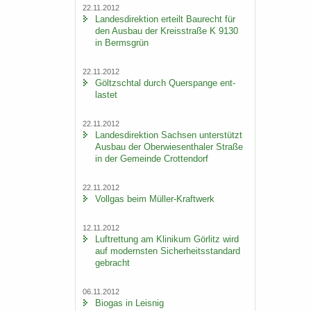
22.11.2012
Lan­des­di­rek­ti­on er­teilt Bau­recht für
den Aus­bau der Kreis­stra­ße K 9130
in Berms­grün
22.11.2012
Göltzsch­tal durch Quer­span­ge ent­
las­tet
22.11.2012
Lan­des­di­rek­ti­on Sach­sen un­ter­stützt
Aus­bau der Ober­wie­sen­tha­ler Stra­ße
in der Ge­mein­de Crot­ten­dorf
22.11.2012
Voll­gas beim Müller-​Kraftwerk
12.11.2012
Luft­ret­tung am Kli­ni­kum Gör­litz wird
auf mo­derns­ten Si­cher­heits­stan­dard
ge­bracht
06.11.2012
Bio­gas in Leis­nig