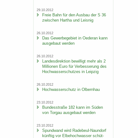
29.10.2012
Freie Bahn für den Aus­bau der S 36
zwi­schen Har­tha und Leis­nig
26.10.2012
Das Ge­wer­be­ge­biet in Oe­der­an kann
aus­ge­baut wer­den
26.10.2012
Lan­des­di­rek­ti­on be­wil­ligt mehr als 2
Mil­lio­nen Euro für Ver­bes­se­rung des
Hoch­was­ser­schut­zes in Leip­zig
26.10.2012
Hoch­was­ser­schutz in Ol­bern­hau
23.10.2012
Bun­des­stra­ße 182 kann im Süden
von Tor­gau aus­ge­baut wer­den
23.10.2012
Spund­wand wird Radebeul-​Naundorf
künf­tig vor El­be­hoch­was­ser schüt­