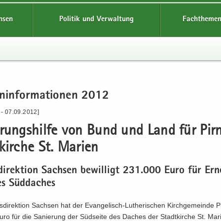
hsen
Politik und Verwaltung
Fachthemen
n­in­for­ma­tio­nen 2012
 - 07.09.2012]
e­rungs­hil­fe von Bund und Land für Pir
kir­che St. Ma­ri­en
di­rek­ti­on Sach­sen be­wil­ligt 231.000 Euro für Er­
s Süd­da­ches
s­di­rek­ti­on Sach­sen hat der Evangelisch-​Lutherischen Kirch­ge­mein­de 
o für die Sa­nie­rung der Süd­sei­te des Da­ches der Stadt­kir­che St. Ma­ri­