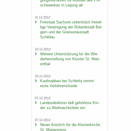
gungs­ver­fah­ren für Aus­bau des Por­
sche­wer­kes in Leip­zig ab
11.12.2012
Frei­staat Sach­sen un­ter­stützt frei­wil­
li­ge Ver­ei­ni­gung der Ro­land­stadt Bel­
gern und der Gnei­sen­au­stadt
Schildau
10.12.2012
Wei­te­re Un­ter­stüt­zung für die Wie­
der­her­stel­lung von Klos­ter St. Ma­ri­
en­thal
10.12.2012
Kao­lin­ab­bau bei Schlet­ta nimmt
erste Ver­fah­rens­hür­de
07.12.2012
Lan­des­di­rek­ti­on lädt ge­hör­lo­se Kin­
der zu Weih­nachts­fei­er ein
07.12.2012
Neuer An­strich für die Klos­ter­kir­che
St. Ma­ri­enstern