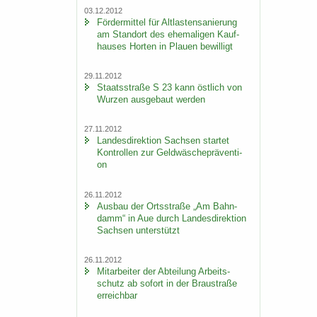
03.12.2012
För­der­mit­tel für Alt­las­ten­sa­nie­rung
am Stand­ort des ehe­ma­li­gen Kauf­
hau­ses Hor­ten in Plau­en be­wil­ligt
29.11.2012
Staats­stra­ße S 23 kann öst­lich von
Wur­zen aus­ge­baut wer­den
27.11.2012
Lan­des­di­rek­ti­on Sach­sen star­tet
Kon­trol­len zur Geld­wä­sche­prä­ven­ti­
on
26.11.2012
Aus­bau der Orts­stra­ße „Am Bahn­
damm“ in Aue durch Lan­des­di­rek­ti­on
Sach­sen un­ter­stützt
26.11.2012
Mit­ar­bei­ter der Ab­tei­lung Ar­beits­
schutz ab so­fort in der Brau­stra­ße
er­reich­bar