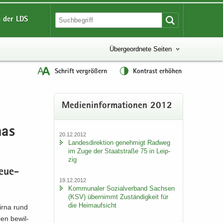
 der LDS
Übergeordnete Seiten
Schrift vergrößern
Kontrast erhöhen
Me­di­en­in­for­ma­tio­nen 2012
nas
20.12.2012
Lan­des­di­rek­ti­on ge­neh­migt Rad­weg
im Zuge der Staat­stra­ße 75 in Leip­
zig
neue­
19.12.2012
Kom­mu­na­ler So­zi­al­ver­band Sach­sen
(KSV) über­nimmt Zu­stän­dig­keit für
die Heim­auf­sicht
Pirna rund
en be­wil­