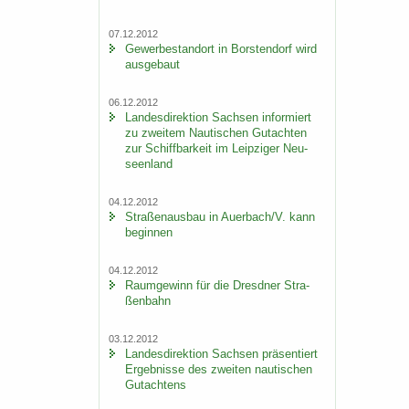
07.12.2012
Ge­wer­be­stand­ort in Bors­ten­dorf wird
aus­ge­baut
06.12.2012
Lan­des­di­rek­ti­on Sach­sen in­for­miert
zu zwei­tem Nau­ti­schen Gut­ach­ten
zur Schiff­bar­keit im Leip­zi­ger Neu­
seen­land
04.12.2012
Stra­ßen­aus­bau in Au­er­bach/V. kann
be­gin­nen
04.12.2012
Raum­ge­winn für die Dresd­ner Stra­
ßen­bahn
03.12.2012
Lan­des­di­rek­ti­on Sach­sen prä­sen­tiert
Er­geb­nis­se des zwei­ten nau­ti­schen
Gut­ach­tens