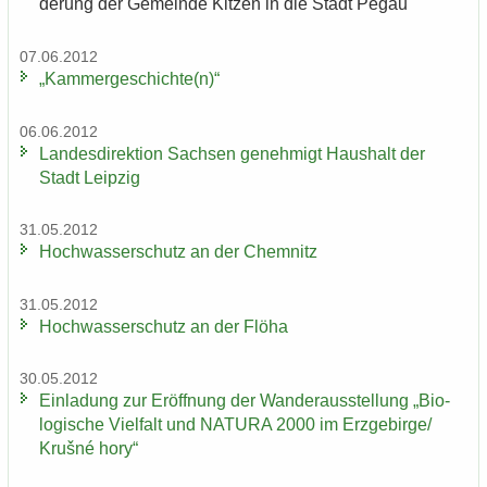
de­rung der Ge­mein­de Kit­zen in die Stadt Pegau
07.06.2012
„Kam­mer­ge­schich­te(n)“
06.06.2012
Lan­des­di­rek­ti­on Sach­sen ge­neh­migt Haus­halt der
Stadt Leip­zig
31.05.2012
Hoch­was­ser­schutz an der Chem­nitz
31.05.2012
Hoch­was­ser­schutz an der Flöha
30.05.2012
Ein­la­dung zur Er­öff­nung der Wan­der­aus­stel­lung „Bio­
lo­gi­sche Viel­falt und NA­TU­RA 2000 im Erz­ge­bir­ge/
Krušné hory“