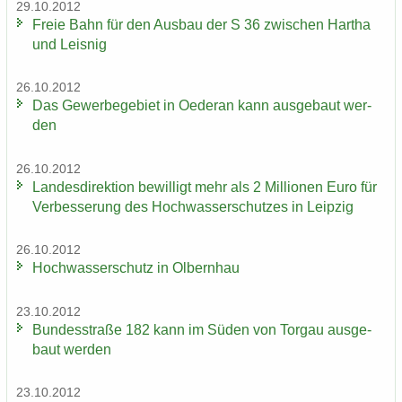
29.10.2012
Freie Bahn für den Aus­bau der S 36 zwi­schen Har­tha
und Leis­nig
26.10.2012
Das Ge­wer­be­ge­biet in Oe­der­an kann aus­ge­baut wer­
den
26.10.2012
Lan­des­di­rek­ti­on be­wil­ligt mehr als 2 Mil­lio­nen Euro für
Ver­bes­se­rung des Hoch­was­ser­schut­zes in Leip­zig
26.10.2012
Hoch­was­ser­schutz in Ol­bern­hau
23.10.2012
Bun­des­stra­ße 182 kann im Süden von Tor­gau aus­ge­
baut wer­den
23.10.2012