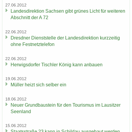
27.06.2012
Lan­des­di­rek­ti­on Sach­sen gibt grü­nes Licht für wei­te­ren
Ab­schnitt der A 72
22.06.2012
Dresd­ner Dienst­stel­le der Lan­des­di­rek­ti­on kurz­zei­tig
ohne Fest­netz­te­le­fon
22.06.2012
Her­wigs­dor­fer Tisch­ler König kann an­bau­en
19.06.2012
Mül­ler heizt sich sel­ber ein
18.06.2012
Neuer Grund­bau­stein für den Tou­ris­mus im Lau­sit­zer
Se­en­land
15.06.2012
Staats­stra­ße 23 kann in Schildau aus­ge­baut wer­den