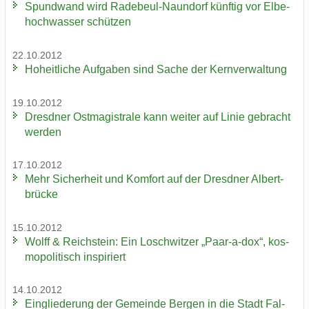
Spund­wand wird Radebeul-​Naundorf künf­tig vor El­be­
hoch­was­ser schüt­zen
22.10.2012
Ho­heit­li­che Auf­ga­ben sind Sache der Kern­ver­wal­tung
19.10.2012
Dresd­ner Ost­ma­gis­tra­le kann wei­ter auf Linie ge­bracht
wer­den
17.10.2012
Mehr Si­cher­heit und Kom­fort auf der Dresd­ner Al­bert­
brü­cke
15.10.2012
Wolff & Reichs­tein: Ein Losch­wit­zer „Paar-​a-dox“, kos­
mo­po­li­tisch in­spi­riert
14.10.2012
Ein­glie­de­rung der Ge­mein­de Ber­gen in die Stadt Fal­