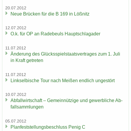
20.07.2012
Neue Brü­cken für die B 169 in Löß­nitz
12.07.2012
O.k. für OP an Ra­de­beuls Haupt­schlag­ader
11.07.2012
Än­de­rung des Glücks­spiel­staats­ver­tra­ges zum 1. Juli
in Kraft ge­tre­ten
11.07.2012
Linksel­bi­sche Tour nach Mei­ßen end­lich un­ge­stört
10.07.2012
Ab­fall­wirt­schaft – Ge­mein­nüt­zi­ge und ge­werb­li­che Ab­
fall­samm­lun­gen
05.07.2012
Plan­fest­stel­lungs­be­schluss Penig C