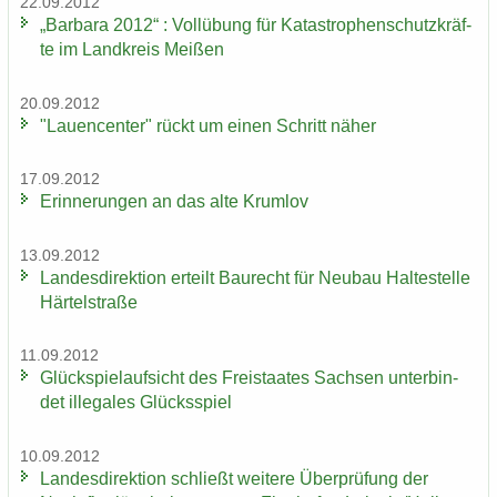
22.09.2012
„Bar­ba­ra 2012“ : Voll­übung für Ka­ta­stro­phen­schutz­kräf­
te im Land­kreis Mei­ßen
20.09.2012
"Lau­en­cen­ter" rückt um einen Schritt näher
17.09.2012
Er­in­ne­run­gen an das alte Krum­lov
13.09.2012
Lan­des­di­rek­ti­on er­teilt Bau­recht für Neu­bau Hal­te­stel­le
Här­tel­stra­ße
11.09.2012
Glück­spiel­auf­sicht des Frei­staa­tes Sach­sen un­ter­bin­
det il­le­ga­les Glücks­spiel
10.09.2012
Lan­des­di­rek­ti­on schließt wei­te­re Über­prü­fung der