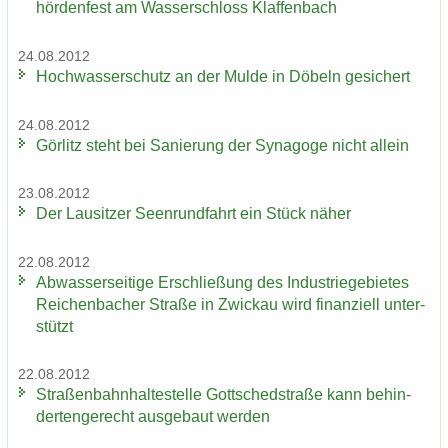
hör­den­fest am Was­ser­schloss Klaf­fen­bach
24.08.2012
Hoch­was­ser­schutz an der Mulde in Dö­beln ge­si­chert
24.08.2012
Gör­litz steht bei Sa­nie­rung der Syn­ago­ge nicht al­lein
23.08.2012
Der Lau­sit­zer Seen­rund­fahrt ein Stück näher
22.08.2012
Ab­was­ser­sei­ti­ge Er­schlie­ßung des In­dus­trie­ge­bie­tes
Rei­chen­ba­cher Stra­ße in Zwi­ckau wird fi­nan­zi­ell un­ter­
stützt
22.08.2012
Stra­ßen­bahn­hal­te­stel­le Gott­sched­stra­ße kann be­hin­
der­ten­ge­recht aus­ge­baut wer­den