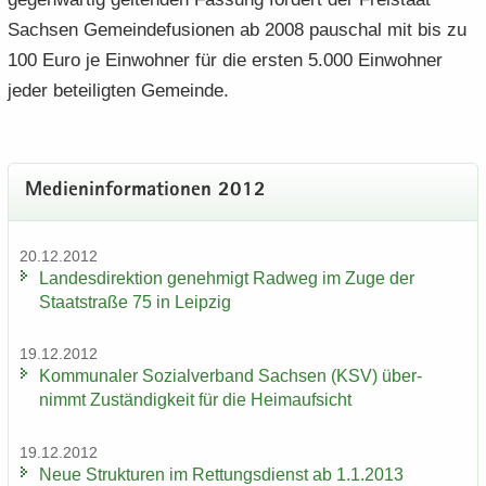
Sach­sen Ge­mein­de­fu­sio­nen ab 2008 pau­schal mit bis zu
100 Euro je Ein­woh­ner für die ers­ten 5.000 Ein­woh­ner
jeder be­tei­lig­ten Ge­mein­de.
Me­di­en­in­for­ma­tio­nen 2012
20.12.2012
Lan­des­di­rek­ti­on ge­neh­migt Rad­weg im Zuge der
Staat­stra­ße 75 in Leip­zig
19.12.2012
Kom­mu­na­ler So­zi­al­ver­band Sach­sen (KSV) über­
nimmt Zu­stän­dig­keit für die Heim­auf­sicht
19.12.2012
Neue Struk­tu­ren im Ret­tungs­dienst ab 1.1.2013