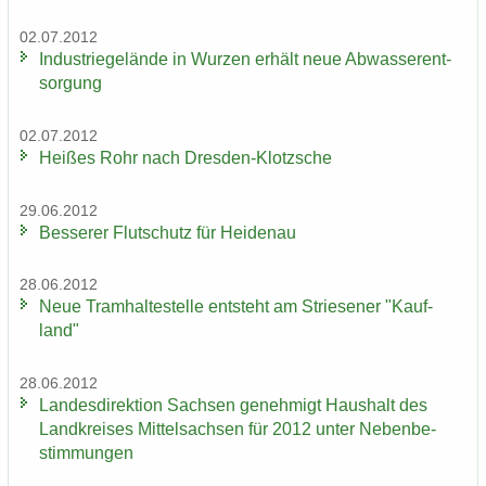
02.07.2012
In­dus­trie­ge­län­de in Wur­zen er­hält neue Ab­was­ser­ent­
sor­gung
02.07.2012
Hei­ßes Rohr nach Dresden-​Klotzsche
29.06.2012
Bes­se­rer Flut­schutz für Hei­den­au
28.06.2012
Neue Tram­hal­te­stel­le ent­steht am Strie­se­ner "Kauf­
land"
28.06.2012
Lan­des­di­rek­ti­on Sach­sen ge­neh­migt Haus­halt des
Land­krei­ses Mit­tel­sach­sen für 2012 unter Ne­ben­be­
stim­mun­gen