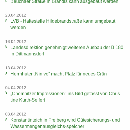
Beu­cha­er Stra­ße in Bran­dis kann aus­ge­baut wer­den
23.04.2012
LVB - Hal­te­stel­le Hil­de­brand­stra­ße kann um­ge­baut
wer­den
16.04.2012
Lan­des­di­rek­ti­on ge­neh­migt wei­te­ren Aus­bau der B 180
in Ditt­manns­dorf
13.04.2012
Herrn­hu­ter „Ni­ni­ve“ macht Platz für neues Grün
04.04.2012
„Chem­nit­zer Im­pres­sio­nen" ins Bild ge­fasst von Chris­
ti­ne Kurth-​Seifert
03.04.2012
Kon­stan­tin­teich in Frei­berg wird Gütesicherungs-​ und
Wassermengenausgleichs-​speicher