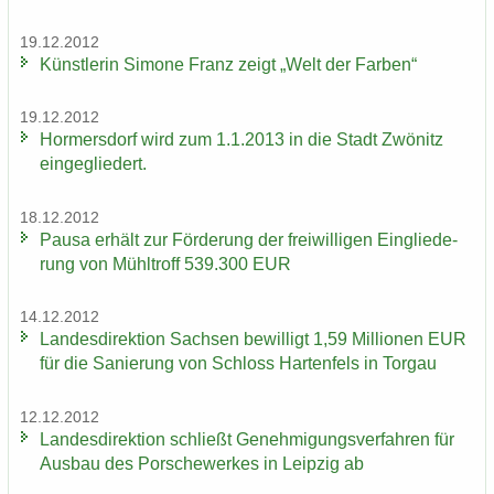
19.12.2012
Künst­le­rin Si­mo­ne Franz zeigt „Welt der Far­ben“
19.12.2012
Hor­mers­dorf wird zum 1.1.2013 in die Stadt Zwö­nitz
ein­ge­glie­dert.
18.12.2012
Pausa er­hält zur För­de­rung der frei­wil­li­gen Ein­glie­de­
rung von Mühl­troff 539.300 EUR
14.12.2012
Lan­des­di­rek­ti­on Sach­sen be­wil­ligt 1,59 Mil­lio­nen EUR
für die Sa­nie­rung von Schloss Har­ten­fels in Tor­gau
12.12.2012
Lan­des­di­rek­ti­on schließt Ge­neh­mi­gungs­ver­fah­ren für
Aus­bau des Por­sche­wer­kes in Leip­zig ab