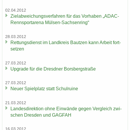
02.04.2012
Ziel­ab­wei­chungs­ver­fah­ren für das Vor­ha­ben „ADAC-​
Rennsportarena Mülsen-​Sachsenring“
28.03.2012
Ret­tungs­dienst im Land­kreis Baut­zen kann Ar­beit fort­
set­zen
27.03.2012
Up­grade für die Dresd­ner Borsberg­stra­ße
27.03.2012
Neuer Spiel­platz statt Schul­rui­ne
21.03.2012
Lan­des­di­rek­ti­on ohne Ein­wän­de gegen Ver­gleich zwi­
schen Dres­den und GAG­FAH
16.03.2012