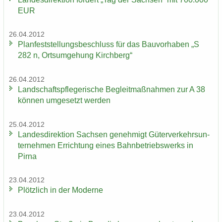
EUR
26.04.2012
Plan­fest­stel­lungs­be­schluss für das Bau­vor­ha­ben „S
282 n, Orts­um­ge­hung Kirch­berg“
26.04.2012
Land­schafts­pfle­ge­ri­sche Be­gleit­maß­nah­men zur A 38
kön­nen um­ge­setzt wer­den
25.04.2012
Lan­des­di­rek­ti­on Sach­sen ge­neh­migt Gü­ter­ver­kehrs­un­
ter­neh­men Er­rich­tung eines Bahn­be­triebs­werks in
Pirna
23.04.2012
Plötz­lich in der Mo­der­ne
23.04.2012