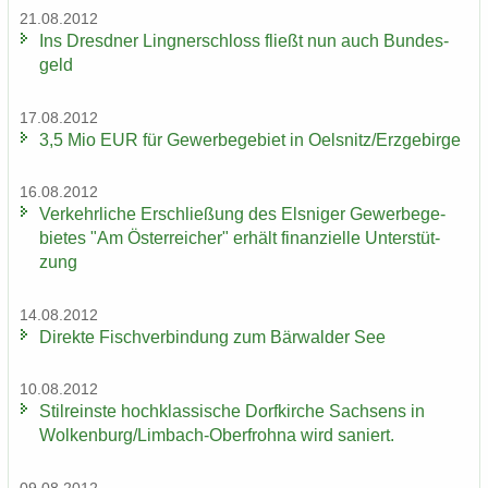
21.08.2012
Ins Dresd­ner Ling­ner­schloss fließt nun auch Bun­des­
geld
17.08.2012
3,5 Mio EUR für Ge­wer­be­ge­biet in Oels­nitz/Erz­ge­bir­ge
16.08.2012
Ver­kehr­li­che Er­schlie­ßung des Els­ni­ger Ge­wer­be­ge­
bie­tes "Am Ös­ter­rei­cher" er­hält fi­nan­zi­el­le Un­ter­stüt­
zung
14.08.2012
Di­rek­te Fisch­ver­bin­dung zum Bär­wal­der See
10.08.2012
Stil­reins­te hoch­klas­si­sche Dorf­kir­che Sach­sens in
Wol­ken­burg/Limbach-​Oberfrohna wird sa­niert.