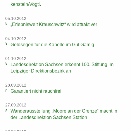
ken­stein/Vogtl.
05.10.2012
„Er­leb­nis­welt Krausch­witz“ wird at­trak­ti­ver
04.10.2012
Geld­se­gen für die Ka­pel­le im Gut Gamig
01.10.2012
Lan­des­di­rek­ti­on Sach­sen er­kennt 100. Stif­tung im
Leip­zi­ger Di­rek­ti­ons­be­zirk an
28.09.2012
Ga­ran­tiert nicht rauch­frei
27.09.2012
Wan­der­aus­stel­lung „Moore an der Gren­ze“ macht in
der Lan­des­di­rek­ti­on Sach­sen Sta­ti­on