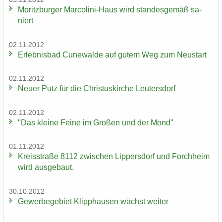
Mo­ritz­bur­ger Marcolini-​Haus wird stan­des­ge­mäß sa­
niert
02.11.2012
Er­leb­nis­bad Cu­n­e­wal­de auf gutem Weg zum Neu­start
02.11.2012
Neuer Putz für die Chris­tus­kir­che Leu­ters­dorf
02.11.2012
"Das klei­ne Feine im Gro­ßen und der Mond"
01.11.2012
Kreis­stra­ße 8112 zwi­schen Lip­pers­dorf und Forch­heim
wird aus­ge­baut.
30.10.2012
Ge­wer­be­ge­biet Klipp­hau­sen wächst wei­ter