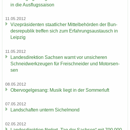
in die Aus­flugs­sai­son
11.05.2012
Vi­ze­prä­si­den­ten staat­li­cher Mit­tel­be­hör­den der Bun­
des­re­pu­blik tref­fen sich zum Er­fah­rungs­aus­tausch in
Leip­zig
11.05.2012
Lan­des­di­rek­ti­on Sach­sen warnt vor un­si­che­ren
Schneid­werk­zeu­gen für Frei­schnei­der und Mo­tor­sen­
sen
08.05.2012
Ober­vo­gel­ge­sang: Musik liegt in der Som­mer­luft
07.05.2012
Land­schaf­ten un­term Si­chel­mond
02.05.2012
Lan­des­di­rek­ti­on för­dert „Tag der Sach­sen“ mit 700.000