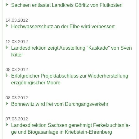
Sach­sen ent­las­tet Land­kreis Gör­litz von Flut­kos­ten
14.03.2012
Hoch­was­ser­schutz an der Elbe wird ver­bes­sert
12.03.2012
Lan­des­di­rek­ti­on zeigt Aus­stel­lung "Kas­ka­de" von Sven
Rit­ter
08.03.2012
Er­folg­rei­cher Pro­jekt­ab­schluss zur Wie­der­her­stel­lung
erz­ge­bir­gi­scher Moore
08.03.2012
Bon­ne­witz wird frei vom Durch­gangs­ver­kehr
07.03.2012
Lan­des­di­rek­ti­on Sach­sen ge­neh­migt Fer­kel­zucht­an­la­
ge und Bio­gas­an­la­ge in Kriebstein-​Ehrenberg