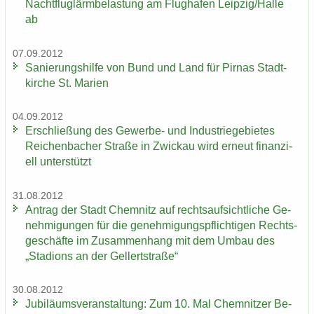
Nacht­flug­lärm­be­las­tung am Flug­ha­fen Leip­zig/Halle
ab
07.09.2012
Sa­nie­rungs­hil­fe von Bund und Land für Pirnas Stadt­
kir­che St. Ma­ri­en
04.09.2012
Er­schlie­ßung des Gewerbe-​ und In­dus­trie­ge­bie­tes
Rei­chen­ba­cher Stra­ße in Zwi­ckau wird er­neut fi­nan­zi­
ell un­ter­stützt
31.08.2012
An­trag der Stadt Chem­nitz auf rechts­auf­sicht­li­che Ge­
neh­mi­gun­gen für die ge­neh­mi­gungs­pflich­ti­gen Rechts­
ge­schäf­te im Zu­sam­men­hang mit dem Umbau des
„Sta­di­ons an der Gel­lert­stra­ße“
30.08.2012
Ju­bi­lä­ums­ver­an­stal­tung: Zum 10. Mal Chem­nit­zer Be­