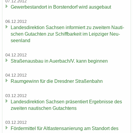
07.12.2012
Ge­wer­be­stand­ort in Bors­ten­dorf wird aus­ge­baut
06.12.2012
Lan­des­di­rek­ti­on Sach­sen in­for­miert zu zwei­tem Nau­ti­
schen Gut­ach­ten zur Schiff­bar­keit im Leip­zi­ger Neu­
seen­land
04.12.2012
Stra­ßen­aus­bau in Au­er­bach/V. kann be­gin­nen
04.12.2012
Raum­ge­winn für die Dresd­ner Stra­ßen­bahn
03.12.2012
Lan­des­di­rek­ti­on Sach­sen prä­sen­tiert Er­geb­nis­se des
zwei­ten nau­ti­schen Gut­ach­tens
03.12.2012
För­der­mit­tel für Alt­las­ten­sa­nie­rung am Stand­ort des