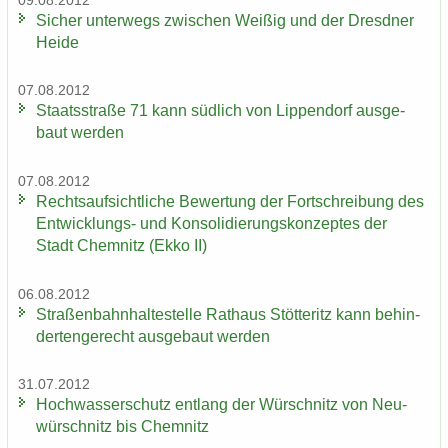
09.08.2012
Si­cher un­ter­wegs zwi­schen Wei­ßig und der Dresd­ner
Heide
07.08.2012
Staats­stra­ße 71 kann süd­lich von Lip­pen­dorf aus­ge­
baut wer­den
07.08.2012
Rechts­auf­sicht­li­che Be­wer­tung der Fort­schrei­bung des
Entwicklungs-​ und Kon­so­li­die­rungs­kon­zep­tes der
Stadt Chem­nitz (Ekko II)
06.08.2012
Stra­ßen­bahn­hal­te­stel­le Rat­haus Stöt­teritz kann be­hin­
der­ten­ge­recht aus­ge­baut wer­den
31.07.2012
Hoch­was­ser­schutz ent­lang der Wür­schnitz von Neu­
wür­schnitz bis Chem­nitz