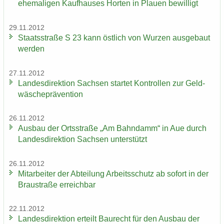
ehe­ma­li­gen Kauf­hau­ses Hor­ten in Plau­en be­wil­ligt
29.11.2012
Staats­stra­ße S 23 kann öst­lich von Wur­zen aus­ge­baut
wer­den
27.11.2012
Lan­des­di­rek­ti­on Sach­sen star­tet Kon­trol­len zur Geld­
wä­sche­prä­ven­ti­on
26.11.2012
Aus­bau der Orts­stra­ße „Am Bahn­damm“ in Aue durch
Lan­des­di­rek­ti­on Sach­sen un­ter­stützt
26.11.2012
Mit­ar­bei­ter der Ab­tei­lung Ar­beits­schutz ab so­fort in der
Brau­stra­ße er­reich­bar
22.11.2012
Lan­des­di­rek­ti­on er­teilt Bau­recht für den Aus­bau der