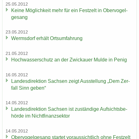
25.05.2012
Keine Mög­lich­keit mehr für ein Fest­zelt in Ober­vo­gel­
ge­sang
23.05.2012
Werms­dorf er­hält Orts­um­fah­rung
21.05.2012
Hoch­was­ser­schutz an der Zwi­ckau­er Mulde in Penig
16.05.2012
Lan­des­di­rek­ti­on Sach­sen zeigt Aus­stel­lung „Dem Zer­
fall Sinn geben“
14.05.2012
Lan­des­di­rek­ti­on Sach­sen ist zu­stän­di­ge Auf­sichts­be­
hör­de im Nicht­fi­nanz­sek­tor
14.05.2012
Ober­vo­gel­ge­sang star­tet vor­aus­sicht­lich ohne Fest­zelt