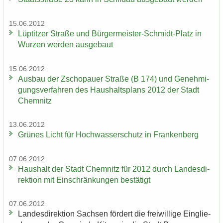
15.06.2012
Lüp­tit­zer Stra­ße und Bürgermeister-​Schmidt-Platz in
Wur­zen wer­den aus­ge­baut
15.06.2012
Aus­bau der Zscho­pau­er Stra­ße (B 174) und Ge­neh­mi­
gungs­ver­fah­ren des Haus­halts­plans 2012 der Stadt
Chem­nitz
13.06.2012
Grü­nes Licht für Hoch­was­ser­schutz in Fran­ken­berg
07.06.2012
Haus­halt der Stadt Chem­nitz für 2012 durch Lan­des­di­
rek­ti­on mit Ein­schrän­kun­gen be­stä­tigt
07.06.2012
Lan­des­di­rek­ti­on Sach­sen för­dert die frei­wil­li­ge Ein­glie­