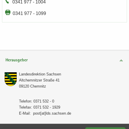
0341 977 - 1004
0341 977 - 1099
Herausgeber
Lan­des­di­rek­ti­on Sach­sen
Alt­chem­nit­zer Stra­ße 41
09120 Chem­nitz
Te­le­fon: 0371 532 - 0
Te­le­fax: 0371 532 - 1929
E-​Mail:
post[at]lds.sach­sen.de