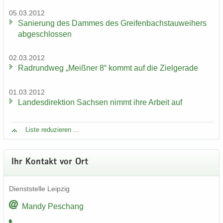
05.03.2012
Sa­nie­rung des Dam­mes des Grei­fen­bach­stau­wei­hers
ab­ge­schlos­sen
02.03.2012
Rad­rund­weg „Meiß­ner 8“ kommt auf die Ziel­ge­ra­de
01.03.2012
Lan­des­di­rek­ti­on Sach­sen nimmt ihre Ar­beit auf
Liste re­du­zie­ren ...
Ihr Kon­takt vor Ort
Dienst­stel­le Leip­zig
Mandy Peschang