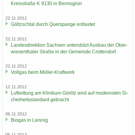
Kreis­stra­ße K 9130 in Berms­grün
22.11.2012
Göltzsch­tal durch Quer­span­ge ent­las­tet
22.11.2012
Lan­des­di­rek­ti­on Sach­sen un­ter­stützt Aus­bau der Ober­
wie­sen­tha­ler Stra­ße in der Ge­mein­de Crot­ten­dorf
22.11.2012
Voll­gas beim Müller-​Kraftwerk
12.11.2012
Luft­ret­tung am Kli­ni­kum Gör­litz wird auf mo­derns­ten Si­
cher­heits­stan­dard ge­bracht
06.11.2012
Bio­gas in Leis­nig
05.11.2012