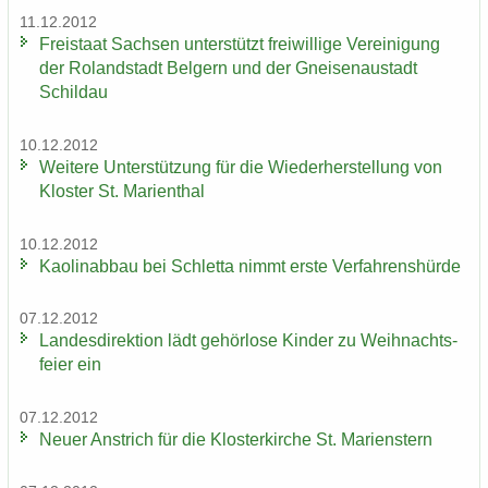
11.12.2012
Frei­staat Sach­sen un­ter­stützt frei­wil­li­ge Ver­ei­ni­gung
der Ro­land­stadt Bel­gern und der Gnei­sen­au­stadt
Schildau
10.12.2012
Wei­te­re Un­ter­stüt­zung für die Wie­der­her­stel­lung von
Klos­ter St. Ma­ri­en­thal
10.12.2012
Kao­lin­ab­bau bei Schlet­ta nimmt erste Ver­fah­rens­hür­de
07.12.2012
Lan­des­di­rek­ti­on lädt ge­hör­lo­se Kin­der zu Weih­nachts­
fei­er ein
07.12.2012
Neuer An­strich für die Klos­ter­kir­che St. Ma­ri­enstern