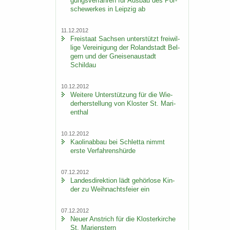
gungs­ver­fah­ren für Aus­bau des Por­
sche­wer­kes in Leip­zig ab
11.12.2012
Frei­staat Sach­sen un­ter­stützt frei­wil­
li­ge Ver­ei­ni­gung der Ro­land­stadt Bel­
gern und der Gnei­sen­au­stadt
Schildau
10.12.2012
Wei­te­re Un­ter­stüt­zung für die Wie­
der­her­stel­lung von Klos­ter St. Ma­ri­
en­thal
10.12.2012
Kao­lin­ab­bau bei Schlet­ta nimmt
erste Ver­fah­rens­hür­de
07.12.2012
Lan­des­di­rek­ti­on lädt ge­hör­lo­se Kin­
der zu Weih­nachts­fei­er ein
07.12.2012
Neuer An­strich für die Klos­ter­kir­che
St. Ma­ri­enstern