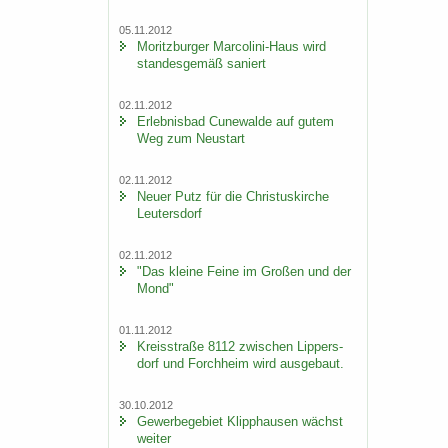
05.11.2012
Mo­ritz­bur­ger Marcolini-​Haus wird
stan­des­ge­mäß sa­niert
02.11.2012
Er­leb­nis­bad Cu­n­e­wal­de auf gutem
Weg zum Neu­start
02.11.2012
Neuer Putz für die Chris­tus­kir­che
Leu­ters­dorf
02.11.2012
"Das klei­ne Feine im Gro­ßen und der
Mond"
01.11.2012
Kreis­stra­ße 8112 zwi­schen Lip­pers­
dorf und Forch­heim wird aus­ge­baut.
30.10.2012
Ge­wer­be­ge­biet Klipp­hau­sen wächst
wei­ter