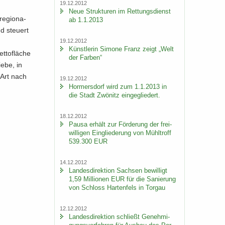
19.12.2012
Neue Struk­tu­ren im Ret­tungs­dienst
re­gio­na­
ab 1.1.2013
d steu­ert
19.12.2012
Künst­le­rin Si­mo­ne Franz zeigt „Welt
­to­flä­che
der Far­ben“
ie­be, in
 Art nach
19.12.2012
Hor­mers­dorf wird zum 1.1.2013 in
die Stadt Zwö­nitz ein­ge­glie­dert.
18.12.2012
Pausa er­hält zur För­de­rung der frei­
wil­li­gen Ein­glie­de­rung von Mühl­troff
539.300 EUR
14.12.2012
Lan­des­di­rek­ti­on Sach­sen be­wil­ligt
1,59 Mil­lio­nen EUR für die Sa­nie­rung
von Schloss Har­ten­fels in Tor­gau
12.12.2012
Lan­des­di­rek­ti­on schließt Ge­neh­mi­