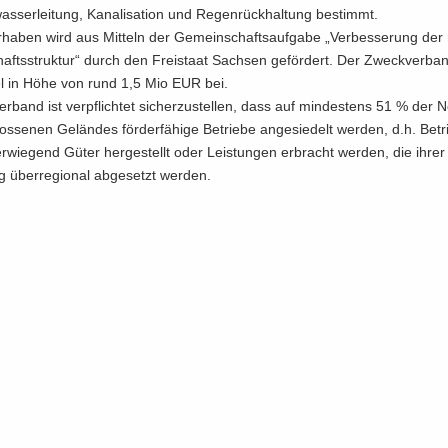
s­ser­lei­tung, Ka­na­li­sa­ti­on und Re­gen­rück­hal­tung be­stimmt.
­ha­ben wird aus Mit­teln der Ge­mein­schafts­auf­ga­be „Ver­bes­se­rung der 
hafts­struk­tur“ durch den Frei­staat Sach­sen ge­för­dert. Der Zweck­ver­ban
­tel in Höhe von rund 1,5 Mio EUR bei.
r­band ist ver­pflich­tet si­cher­zu­stel­len, dass auf min­des­tens 51 % der Net
s­se­nen Ge­län­des för­der­fä­hi­ge Be­trie­be an­ge­sie­delt wer­den, d.h. Be­tr
wie­gend Güter her­ge­stellt oder Leis­tun­gen er­bracht wer­den, die ihrer
ig über­re­gio­nal ab­ge­setzt wer­den.