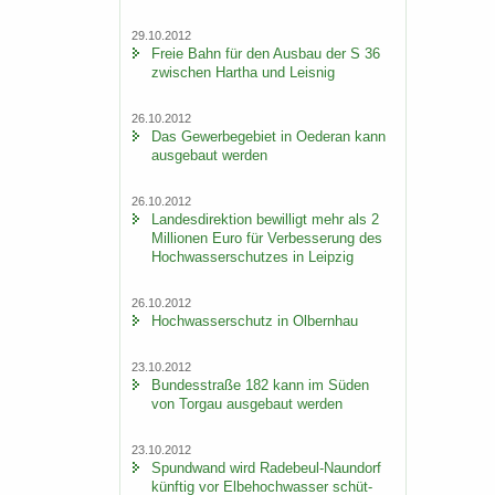
29.10.2012
Freie Bahn für den Aus­bau der S 36
zwi­schen Har­tha und Leis­nig
26.10.2012
Das Ge­wer­be­ge­biet in Oe­der­an kann
aus­ge­baut wer­den
26.10.2012
Lan­des­di­rek­ti­on be­wil­ligt mehr als 2
Mil­lio­nen Euro für Ver­bes­se­rung des
Hoch­was­ser­schut­zes in Leip­zig
26.10.2012
Hoch­was­ser­schutz in Ol­bern­hau
23.10.2012
Bun­des­stra­ße 182 kann im Süden
von Tor­gau aus­ge­baut wer­den
23.10.2012
Spund­wand wird Radebeul-​Naundorf
künf­tig vor El­be­hoch­was­ser schüt­