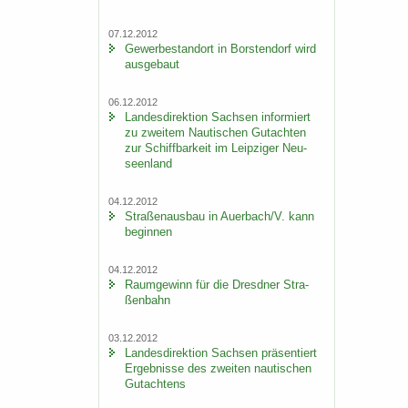
07.12.2012
Ge­wer­be­stand­ort in Bors­ten­dorf wird
aus­ge­baut
06.12.2012
Lan­des­di­rek­ti­on Sach­sen in­for­miert
zu zwei­tem Nau­ti­schen Gut­ach­ten
zur Schiff­bar­keit im Leip­zi­ger Neu­
seen­land
04.12.2012
Stra­ßen­aus­bau in Au­er­bach/V. kann
be­gin­nen
04.12.2012
Raum­ge­winn für die Dresd­ner Stra­
ßen­bahn
03.12.2012
Lan­des­di­rek­ti­on Sach­sen prä­sen­tiert
Er­geb­nis­se des zwei­ten nau­ti­schen
Gut­ach­tens