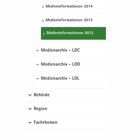
Me­di­en­in­for­ma­tio­nen 2014
Me­di­en­in­for­ma­tio­nen 2013
Me­di­en­in­for­ma­tio­nen 2012
Medienarchiv - LDC
Medienarchiv - LDD
Medienarchiv - LDL
Behörde
Region
Fachthemen