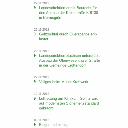
22.11.2012
Lan­des­di­rek­ti­on er­teilt Bau­recht für
den Aus­bau der Kreis­stra­ße K 9130
in Berms­grün
22.11.2012
Göltzsch­tal durch Quer­span­ge ent­
las­tet
22.11.2012
Lan­des­di­rek­ti­on Sach­sen un­ter­stützt
Aus­bau der Ober­wie­sen­tha­ler Stra­ße
in der Ge­mein­de Crot­ten­dorf
22.11.2012
Voll­gas beim Müller-​Kraftwerk
12.11.2012
Luft­ret­tung am Kli­ni­kum Gör­litz wird
auf mo­derns­ten Si­cher­heits­stan­dard
ge­bracht
06.11.2012
Bio­gas in Leis­nig