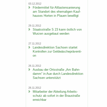
03.12.2012
För­der­mit­tel für Alt­las­ten­sa­nie­rung
am Stand­ort des ehe­ma­li­gen Kauf­
hau­ses Hor­ten in Plau­en be­wil­ligt
29.11.2012
Staats­stra­ße S 23 kann öst­lich von
Wur­zen aus­ge­baut wer­den
27.11.2012
Lan­des­di­rek­ti­on Sach­sen star­tet
Kon­trol­len zur Geld­wä­sche­prä­ven­ti­
on
26.11.2012
Aus­bau der Orts­stra­ße „Am Bahn­
damm“ in Aue durch Lan­des­di­rek­ti­on
Sach­sen un­ter­stützt
26.11.2012
Mit­ar­bei­ter der Ab­tei­lung Ar­beits­
schutz ab so­fort in der Brau­stra­ße
er­reich­bar