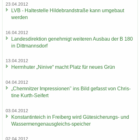
23.04.2012
LVB - Hal­te­stel­le Hil­de­brand­stra­ße kann um­ge­baut
wer­den
16.04.2012
Lan­des­di­rek­ti­on ge­neh­migt wei­te­ren Aus­bau der B 180
in Ditt­manns­dorf
13.04.2012
Herrn­hu­ter „Ni­ni­ve“ macht Platz für neues Grün
04.04.2012
„Chem­nit­zer Im­pres­sio­nen" ins Bild ge­fasst von Chris­
ti­ne Kurth-​Seifert
03.04.2012
Kon­stan­tin­teich in Frei­berg wird Gütesicherungs-​ und
Wassermengenausgleichs-​speicher
02.04.2012