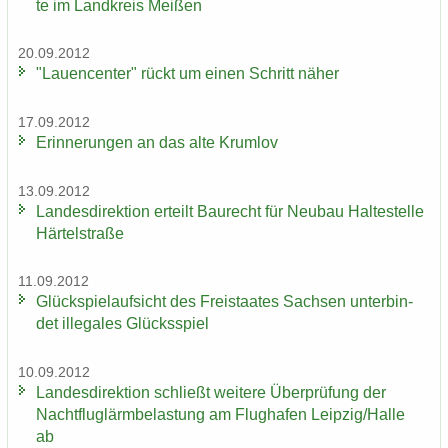
te im Land­kreis Mei­ßen
20.09.2012
"Lau­en­cen­ter" rückt um einen Schritt näher
17.09.2012
Er­in­ne­run­gen an das alte Krum­lov
13.09.2012
Lan­des­di­rek­ti­on er­teilt Bau­recht für Neu­bau Hal­te­stel­le
Här­tel­stra­ße
11.09.2012
Glück­spiel­auf­sicht des Frei­staa­tes Sach­sen un­ter­bin­
det il­le­ga­les Glücks­spiel
10.09.2012
Lan­des­di­rek­ti­on schließt wei­te­re Über­prü­fung der
Nacht­flug­lärm­be­las­tung am Flug­ha­fen Leip­zig/Halle
ab