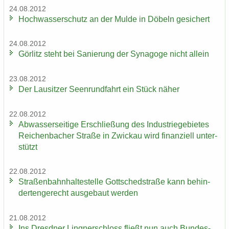
24.08.2012
Hoch­was­ser­schutz an der Mulde in Dö­beln ge­si­chert
24.08.2012
Gör­litz steht bei Sa­nie­rung der Syn­ago­ge nicht al­lein
23.08.2012
Der Lau­sit­zer Seen­rund­fahrt ein Stück näher
22.08.2012
Ab­was­ser­sei­ti­ge Er­schlie­ßung des In­dus­trie­ge­bie­tes
Rei­chen­ba­cher Stra­ße in Zwi­ckau wird fi­nan­zi­ell un­ter­
stützt
22.08.2012
Stra­ßen­bahn­hal­te­stel­le Gott­sched­stra­ße kann be­hin­
der­ten­ge­recht aus­ge­baut wer­den
21.08.2012
Ins Dresd­ner Ling­ner­schloss fließt nun auch Bun­des­