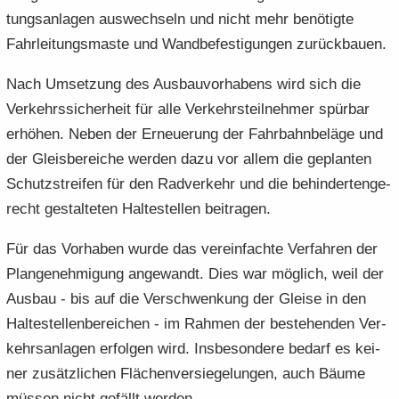
tungs­an­la­gen aus­wech­seln und nicht mehr be­nö­tig­te
Fahr­lei­tungs­mas­te und Wand­be­fes­ti­gun­gen zu­rück­bau­en.
Nach Um­set­zung des Aus­bau­vor­ha­bens wird sich die
Ver­kehrs­si­cher­heit für alle Ver­kehrs­teil­neh­mer spür­bar
er­hö­hen. Neben der Er­neue­rung der Fahr­bahn­be­lä­ge und
der Gleis­be­rei­che wer­den dazu vor allem die ge­plan­ten
Schutz­strei­fen für den Rad­ver­kehr und die be­hin­der­ten­ge­
recht ge­stal­te­ten Hal­te­stel­len bei­tra­gen.
Für das Vor­ha­ben wurde das ver­ein­fach­te Ver­fah­ren der
Plan­ge­neh­mi­gung an­ge­wandt. Dies war mög­lich, weil der
Aus­bau - bis auf die Ver­schwen­kung der Glei­se in den
Hal­te­stel­len­be­rei­chen - im Rah­men der be­stehen­den Ver­
kehrs­an­la­gen er­fol­gen wird. Ins­be­son­de­re be­darf es kei­
ner zu­sätz­li­chen Flä­chen­ver­sie­ge­lun­gen, auch Bäume
müs­sen nicht ge­fällt wer­den.