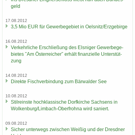
geld
17.08.2012
3,5 Mio EUR für Ge­wer­be­ge­biet in Oels­nitz/Erz­ge­bir­ge
16.08.2012
Ver­kehr­li­che Er­schlie­ßung des Els­ni­ger Ge­wer­be­ge­
bie­tes "Am Ös­ter­rei­cher" er­hält fi­nan­zi­el­le Un­ter­stüt­
zung
14.08.2012
Di­rek­te Fisch­ver­bin­dung zum Bär­wal­der See
10.08.2012
Stil­reins­te hoch­klas­si­sche Dorf­kir­che Sach­sens in
Wol­ken­burg/Limbach-​Oberfrohna wird sa­niert.
09.08.2012
Si­cher un­ter­wegs zwi­schen Wei­ßig und der Dresd­ner