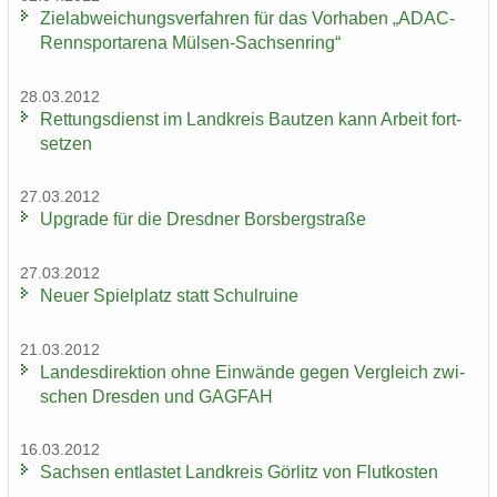
Ziel­ab­wei­chungs­ver­fah­ren für das Vor­ha­ben „ADAC-​
Rennsportarena Mülsen-​Sachsenring“
28.03.2012
Ret­tungs­dienst im Land­kreis Baut­zen kann Ar­beit fort­
set­zen
27.03.2012
Up­grade für die Dresd­ner Borsberg­stra­ße
27.03.2012
Neuer Spiel­platz statt Schul­rui­ne
21.03.2012
Lan­des­di­rek­ti­on ohne Ein­wän­de gegen Ver­gleich zwi­
schen Dres­den und GAG­FAH
16.03.2012
Sach­sen ent­las­tet Land­kreis Gör­litz von Flut­kos­ten