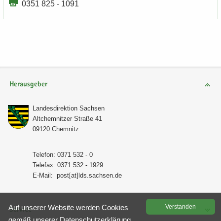
0351 825 - 1091
Herausgeber
Lan­des­di­rek­ti­on Sach­sen
Alt­chem­nit­zer Stra­ße 41
09120 Chem­nitz
Te­le­fon: 0371 532 - 0
Te­le­fax: 0371 532 - 1929
E-​Mail:
post[at]lds.sach­sen.de
Auf un­se­rer Web­site wer­den Coo­kies
Ver­stan­den
Service
gemäß un­se­rer
Da­ten­schutz­er­klä­rung