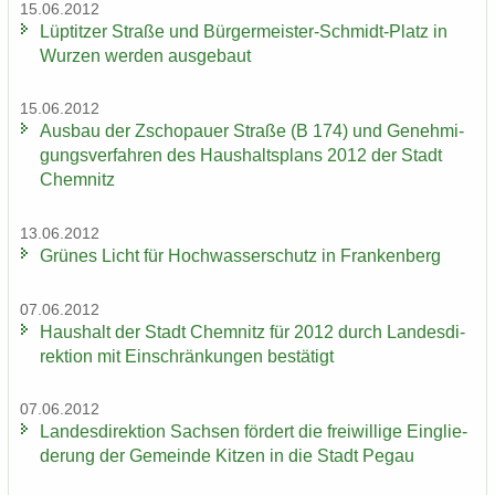
15.06.2012
Lüp­tit­zer Stra­ße und Bürgermeister-​Schmidt-Platz in
Wur­zen wer­den aus­ge­baut
15.06.2012
Aus­bau der Zscho­pau­er Stra­ße (B 174) und Ge­neh­mi­
gungs­ver­fah­ren des Haus­halts­plans 2012 der Stadt
Chem­nitz
13.06.2012
Grü­nes Licht für Hoch­was­ser­schutz in Fran­ken­berg
07.06.2012
Haus­halt der Stadt Chem­nitz für 2012 durch Lan­des­di­
rek­ti­on mit Ein­schrän­kun­gen be­stä­tigt
07.06.2012
Lan­des­di­rek­ti­on Sach­sen för­dert die frei­wil­li­ge Ein­glie­
de­rung der Ge­mein­de Kit­zen in die Stadt Pegau