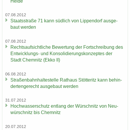
Heide
07.08.2012
Staats­stra­ße 71 kann süd­lich von Lip­pen­dorf aus­ge­
baut wer­den
07.08.2012
Rechts­auf­sicht­li­che Be­wer­tung der Fort­schrei­bung des
Entwicklungs-​ und Kon­so­li­die­rungs­kon­zep­tes der
Stadt Chem­nitz (Ekko II)
06.08.2012
Stra­ßen­bahn­hal­te­stel­le Rat­haus Stöt­teritz kann be­hin­
der­ten­ge­recht aus­ge­baut wer­den
31.07.2012
Hoch­was­ser­schutz ent­lang der Wür­schnitz von Neu­
wür­schnitz bis Chem­nitz
20.07.2012