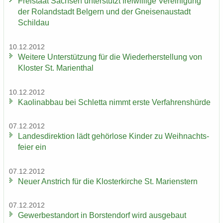
Frei­staat Sach­sen un­ter­stützt frei­wil­li­ge Ver­ei­ni­gung
der Ro­land­stadt Bel­gern und der Gnei­sen­au­stadt
Schildau
10.12.2012
Wei­te­re Un­ter­stüt­zung für die Wie­der­her­stel­lung von
Klos­ter St. Ma­ri­en­thal
10.12.2012
Kao­lin­ab­bau bei Schlet­ta nimmt erste Ver­fah­rens­hür­de
07.12.2012
Lan­des­di­rek­ti­on lädt ge­hör­lo­se Kin­der zu Weih­nachts­
fei­er ein
07.12.2012
Neuer An­strich für die Klos­ter­kir­che St. Ma­ri­enstern
07.12.2012
Ge­wer­be­stand­ort in Bors­ten­dorf wird aus­ge­baut