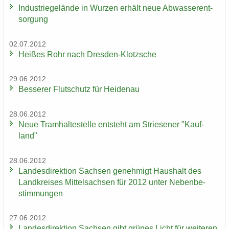
In­dus­trie­ge­län­de in Wur­zen er­hält neue Ab­was­ser­ent­
sor­gung
02.07.2012
Hei­ßes Rohr nach Dresden-​Klotzsche
29.06.2012
Bes­se­rer Flut­schutz für Hei­den­au
28.06.2012
Neue Tram­hal­te­stel­le ent­steht am Strie­se­ner "Kauf­
land"
28.06.2012
Lan­des­di­rek­ti­on Sach­sen ge­neh­migt Haus­halt des
Land­krei­ses Mit­tel­sach­sen für 2012 unter Ne­ben­be­
stim­mun­gen
27.06.2012
Lan­des­di­rek­ti­on Sach­sen gibt grü­nes Licht für wei­te­ren