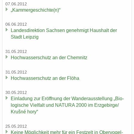
07.06.2012
„Kam­mer­ge­schich­te(n)“
06.06.2012
Lan­des­di­rek­ti­on Sach­sen ge­neh­migt Haus­halt der
Stadt Leip­zig
31.05.2012
Hoch­was­ser­schutz an der Chem­nitz
31.05.2012
Hoch­was­ser­schutz an der Flöha
30.05.2012
Ein­la­dung zur Er­öff­nung der Wan­der­aus­stel­lung „Bio­
lo­gi­sche Viel­falt und NA­TU­RA 2000 im Erz­ge­bir­ge/
Krušné hory“
25.05.2012
Keine Mög­lich­keit mehr für ein Fest­zelt in Ober­vo­gel­