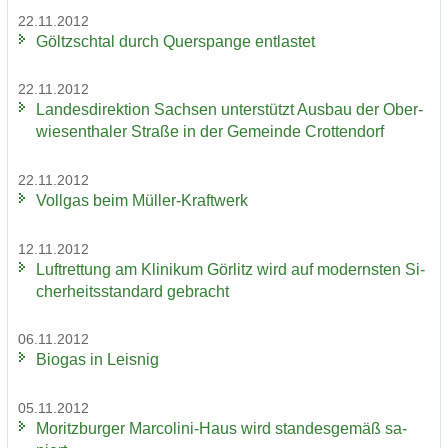
22.11.2012
Göltzsch­tal durch Quer­span­ge ent­las­tet
22.11.2012
Lan­des­di­rek­ti­on Sach­sen un­ter­stützt Aus­bau der Ober­
wie­sen­tha­ler Stra­ße in der Ge­mein­de Crot­ten­dorf
22.11.2012
Voll­gas beim Müller-​Kraftwerk
12.11.2012
Luft­ret­tung am Kli­ni­kum Gör­litz wird auf mo­derns­ten Si­
cher­heits­stan­dard ge­bracht
06.11.2012
Bio­gas in Leis­nig
05.11.2012
Mo­ritz­bur­ger Marcolini-​Haus wird stan­des­ge­mäß sa­