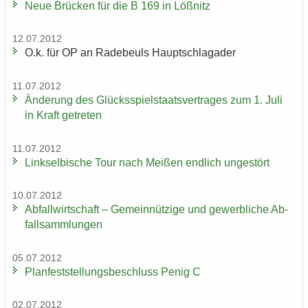
Neue Brü­cken für die B 169 in Löß­nitz
12.07.2012
O.k. für OP an Ra­de­beuls Haupt­schlag­ader
11.07.2012
Än­de­rung des Glücks­spiel­staats­ver­tra­ges zum 1. Juli
in Kraft ge­tre­ten
11.07.2012
Linksel­bi­sche Tour nach Mei­ßen end­lich un­ge­stört
10.07.2012
Ab­fall­wirt­schaft – Ge­mein­nüt­zi­ge und ge­werb­li­che Ab­
fall­samm­lun­gen
05.07.2012
Plan­fest­stel­lungs­be­schluss Penig C
02.07.2012