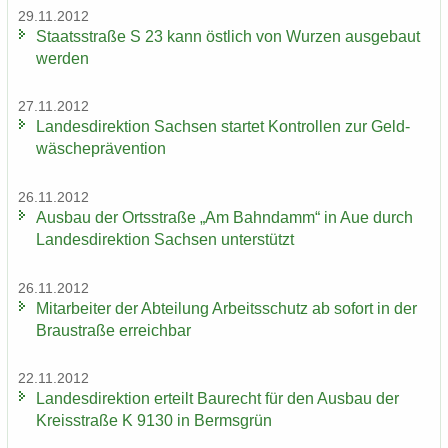
29.11.2012
Staats­stra­ße S 23 kann öst­lich von Wur­zen aus­ge­baut
wer­den
27.11.2012
Lan­des­di­rek­ti­on Sach­sen star­tet Kon­trol­len zur Geld­
wä­sche­prä­ven­ti­on
26.11.2012
Aus­bau der Orts­stra­ße „Am Bahn­damm“ in Aue durch
Lan­des­di­rek­ti­on Sach­sen un­ter­stützt
26.11.2012
Mit­ar­bei­ter der Ab­tei­lung Ar­beits­schutz ab so­fort in der
Brau­stra­ße er­reich­bar
22.11.2012
Lan­des­di­rek­ti­on er­teilt Bau­recht für den Aus­bau der
Kreis­stra­ße K 9130 in Berms­grün