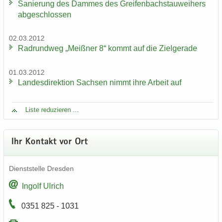
Sa­nie­rung des Dam­mes des Grei­fen­bach­stau­wei­hers
ab­ge­schlos­sen
02.03.2012
Rad­rund­weg „Meiß­ner 8“ kommt auf die Ziel­ge­ra­de
01.03.2012
Lan­des­di­rek­ti­on Sach­sen nimmt ihre Ar­beit auf
Liste re­du­zie­ren ...
Ihr Kon­takt vor Ort
Dienst­stel­le Dres­den
In­golf Ul­rich
0351 825 - 1031