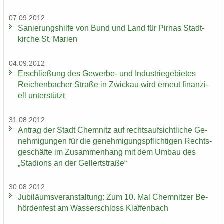
07.09.2012
Sa­nie­rungs­hil­fe von Bund und Land für Pirnas Stadt­
kir­che St. Ma­ri­en
04.09.2012
Er­schlie­ßung des Gewerbe-​ und In­dus­trie­ge­bie­tes
Rei­chen­ba­cher Stra­ße in Zwi­ckau wird er­neut fi­nan­zi­
ell un­ter­stützt
31.08.2012
An­trag der Stadt Chem­nitz auf rechts­auf­sicht­li­che Ge­
neh­mi­gun­gen für die ge­neh­mi­gungs­pflich­ti­gen Rechts­
ge­schäf­te im Zu­sam­men­hang mit dem Umbau des
„Sta­di­ons an der Gel­lert­stra­ße“
30.08.2012
Ju­bi­lä­ums­ver­an­stal­tung: Zum 10. Mal Chem­nit­zer Be­
hör­den­fest am Was­ser­schloss Klaf­fen­bach