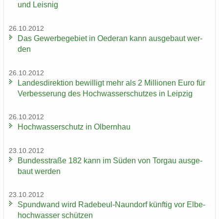
und Leis­nig
26.10.2012
Das Ge­wer­be­ge­biet in Oe­der­an kann aus­ge­baut wer­
den
26.10.2012
Lan­des­di­rek­ti­on be­wil­ligt mehr als 2 Mil­lio­nen Euro für
Ver­bes­se­rung des Hoch­was­ser­schut­zes in Leip­zig
26.10.2012
Hoch­was­ser­schutz in Ol­bern­hau
23.10.2012
Bun­des­stra­ße 182 kann im Süden von Tor­gau aus­ge­
baut wer­den
23.10.2012
Spund­wand wird Radebeul-​Naundorf künf­tig vor El­be­
hoch­was­ser schüt­zen