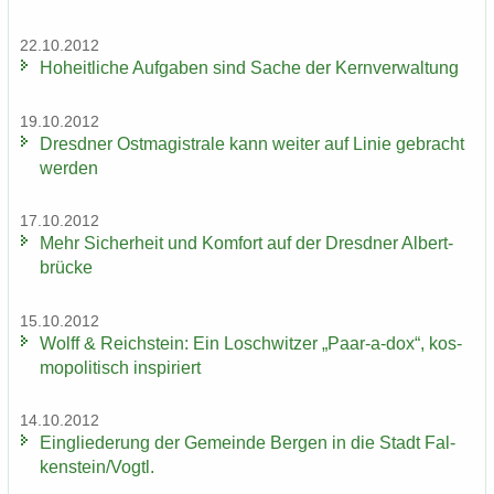
22.10.2012
Ho­heit­li­che Auf­ga­ben sind Sache der Kern­ver­wal­tung
19.10.2012
Dresd­ner Ost­ma­gis­tra­le kann wei­ter auf Linie ge­bracht
wer­den
17.10.2012
Mehr Si­cher­heit und Kom­fort auf der Dresd­ner Al­bert­
brü­cke
15.10.2012
Wolff & Reichs­tein: Ein Losch­wit­zer „Paar-​a-dox“, kos­
mo­po­li­tisch in­spi­riert
14.10.2012
Ein­glie­de­rung der Ge­mein­de Ber­gen in die Stadt Fal­
ken­stein/Vogtl.