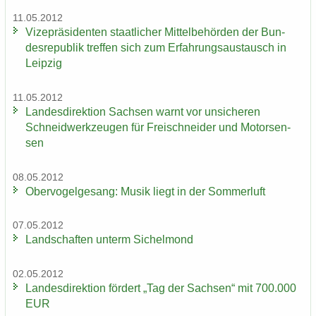
11.05.2012
Vi­ze­prä­si­den­ten staat­li­cher Mit­tel­be­hör­den der Bun­
des­re­pu­blik tref­fen sich zum Er­fah­rungs­aus­tausch in
Leip­zig
11.05.2012
Lan­des­di­rek­ti­on Sach­sen warnt vor un­si­che­ren
Schneid­werk­zeu­gen für Frei­schnei­der und Mo­tor­sen­
sen
08.05.2012
Ober­vo­gel­ge­sang: Musik liegt in der Som­mer­luft
07.05.2012
Land­schaf­ten un­term Si­chel­mond
02.05.2012
Lan­des­di­rek­ti­on för­dert „Tag der Sach­sen“ mit 700.000
EUR