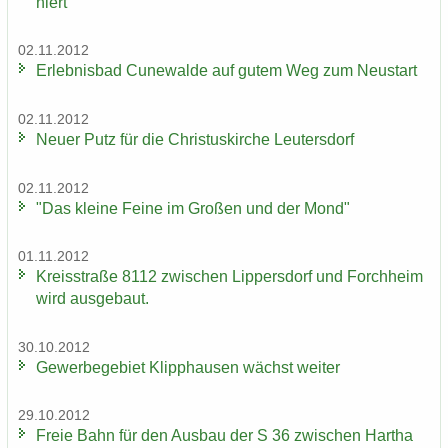
niert
02.11.2012
Er­leb­nis­bad Cu­n­e­wal­de auf gutem Weg zum Neu­start
02.11.2012
Neuer Putz für die Chris­tus­kir­che Leu­ters­dorf
02.11.2012
"Das klei­ne Feine im Gro­ßen und der Mond"
01.11.2012
Kreis­stra­ße 8112 zwi­schen Lip­pers­dorf und Forch­heim
wird aus­ge­baut.
30.10.2012
Ge­wer­be­ge­biet Klipp­hau­sen wächst wei­ter
29.10.2012
Freie Bahn für den Aus­bau der S 36 zwi­schen Har­tha