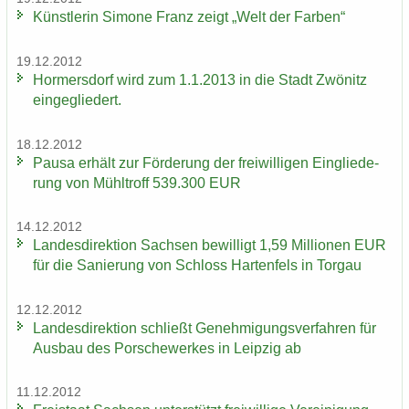
Künst­le­rin Si­mo­ne Franz zeigt „Welt der Far­ben“
19.12.2012
Hor­mers­dorf wird zum 1.1.2013 in die Stadt Zwö­nitz
ein­ge­glie­dert.
18.12.2012
Pausa er­hält zur För­de­rung der frei­wil­li­gen Ein­glie­de­
rung von Mühl­troff 539.300 EUR
14.12.2012
Lan­des­di­rek­ti­on Sach­sen be­wil­ligt 1,59 Mil­lio­nen EUR
für die Sa­nie­rung von Schloss Har­ten­fels in Tor­gau
12.12.2012
Lan­des­di­rek­ti­on schließt Ge­neh­mi­gungs­ver­fah­ren für
Aus­bau des Por­sche­wer­kes in Leip­zig ab
11.12.2012