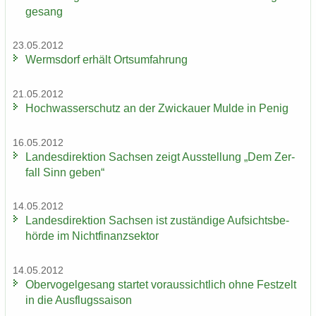
ge­sang
23.05.2012
Werms­dorf er­hält Orts­um­fah­rung
21.05.2012
Hoch­was­ser­schutz an der Zwi­ckau­er Mulde in Penig
16.05.2012
Lan­des­di­rek­ti­on Sach­sen zeigt Aus­stel­lung „Dem Zer­
fall Sinn geben“
14.05.2012
Lan­des­di­rek­ti­on Sach­sen ist zu­stän­di­ge Auf­sichts­be­
hör­de im Nicht­fi­nanz­sek­tor
14.05.2012
Ober­vo­gel­ge­sang star­tet vor­aus­sicht­lich ohne Fest­zelt
in die Aus­flugs­sai­son