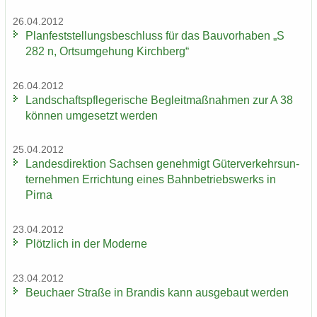
26.04.2012
Plan­fest­stel­lungs­be­schluss für das Bau­vor­ha­ben „S
282 n, Orts­um­ge­hung Kirch­berg“
26.04.2012
Land­schafts­pfle­ge­ri­sche Be­gleit­maß­nah­men zur A 38
kön­nen um­ge­setzt wer­den
25.04.2012
Lan­des­di­rek­ti­on Sach­sen ge­neh­migt Gü­ter­ver­kehrs­un­
ter­neh­men Er­rich­tung eines Bahn­be­triebs­werks in
Pirna
23.04.2012
Plötz­lich in der Mo­der­ne
23.04.2012
Beu­cha­er Stra­ße in Bran­dis kann aus­ge­baut wer­den