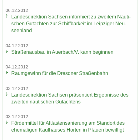
06.12.2012
Lan­des­di­rek­ti­on Sach­sen in­for­miert zu zwei­tem Nau­ti­
schen Gut­ach­ten zur Schiff­bar­keit im Leip­zi­ger Neu­
seen­land
04.12.2012
Stra­ßen­aus­bau in Au­er­bach/V. kann be­gin­nen
04.12.2012
Raum­ge­winn für die Dresd­ner Stra­ßen­bahn
03.12.2012
Lan­des­di­rek­ti­on Sach­sen prä­sen­tiert Er­geb­nis­se des
zwei­ten nau­ti­schen Gut­ach­tens
03.12.2012
För­der­mit­tel für Alt­las­ten­sa­nie­rung am Stand­ort des
ehe­ma­li­gen Kauf­hau­ses Hor­ten in Plau­en be­wil­ligt