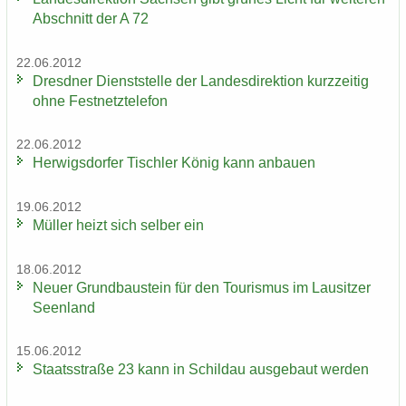
Ab­schnitt der A 72
22.06.2012
Dresd­ner Dienst­stel­le der Lan­des­di­rek­ti­on kurz­zei­tig
ohne Fest­netz­te­le­fon
22.06.2012
Her­wigs­dor­fer Tisch­ler König kann an­bau­en
19.06.2012
Mül­ler heizt sich sel­ber ein
18.06.2012
Neuer Grund­bau­stein für den Tou­ris­mus im Lau­sit­zer
Se­en­land
15.06.2012
Staats­stra­ße 23 kann in Schildau aus­ge­baut wer­den