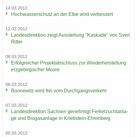
14.03.2012
Hoch­was­ser­schutz an der Elbe wird ver­bes­sert
12.03.2012
Lan­des­di­rek­ti­on zeigt Aus­stel­lung "Kas­ka­de" von Sven
Rit­ter
08.03.2012
Er­folg­rei­cher Pro­jekt­ab­schluss zur Wie­der­her­stel­lung
erz­ge­bir­gi­scher Moore
08.03.2012
Bon­ne­witz wird frei vom Durch­gangs­ver­kehr
07.03.2012
Lan­des­di­rek­ti­on Sach­sen ge­neh­migt Fer­kel­zucht­an­la­
ge und Bio­gas­an­la­ge in Kriebstein-​Ehrenberg
05.03.2012