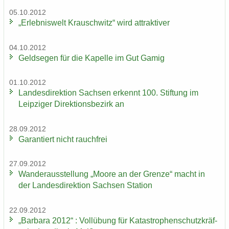
05.10.2012
„Er­leb­nis­welt Krausch­witz“ wird at­trak­ti­ver
04.10.2012
Geld­se­gen für die Ka­pel­le im Gut Gamig
01.10.2012
Lan­des­di­rek­ti­on Sach­sen er­kennt 100. Stif­tung im
Leip­zi­ger Di­rek­ti­ons­be­zirk an
28.09.2012
Ga­ran­tiert nicht rauch­frei
27.09.2012
Wan­der­aus­stel­lung „Moore an der Gren­ze“ macht in
der Lan­des­di­rek­ti­on Sach­sen Sta­ti­on
22.09.2012
„Bar­ba­ra 2012“ : Voll­übung für Ka­ta­stro­phen­schutz­kräf­