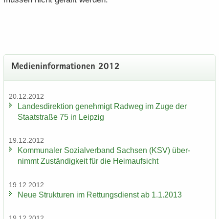
Me­di­en­in­for­ma­tio­nen 2012
20.12.2012
Lan­des­di­rek­ti­on ge­neh­migt Rad­weg im Zuge der
Staat­stra­ße 75 in Leip­zig
19.12.2012
Kom­mu­na­ler So­zi­al­ver­band Sach­sen (KSV) über­
nimmt Zu­stän­dig­keit für die Heim­auf­sicht
19.12.2012
Neue Struk­tu­ren im Ret­tungs­dienst ab 1.1.2013
19.12.2012