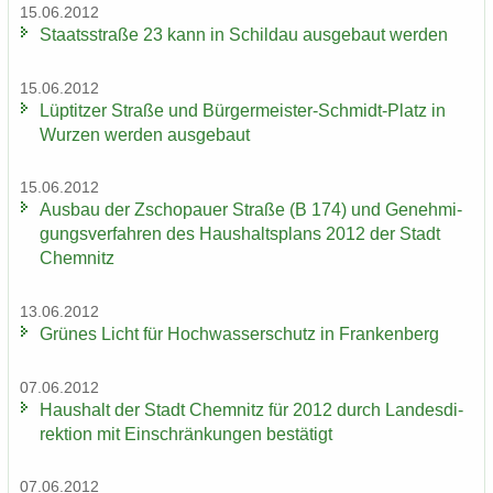
15.06.2012
Staats­stra­ße 23 kann in Schildau aus­ge­baut wer­den
15.06.2012
Lüp­tit­zer Stra­ße und Bürgermeister-​Schmidt-Platz in
Wur­zen wer­den aus­ge­baut
15.06.2012
Aus­bau der Zscho­pau­er Stra­ße (B 174) und Ge­neh­mi­
gungs­ver­fah­ren des Haus­halts­plans 2012 der Stadt
Chem­nitz
13.06.2012
Grü­nes Licht für Hoch­was­ser­schutz in Fran­ken­berg
07.06.2012
Haus­halt der Stadt Chem­nitz für 2012 durch Lan­des­di­
rek­ti­on mit Ein­schrän­kun­gen be­stä­tigt
07.06.2012