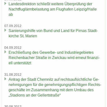
Lan­des­di­rek­ti­on schließt wei­te­re Über­prü­fung der
Nacht­flug­lärm­be­las­tung am Flug­ha­fen Leip­zig/Halle
ab
07.09.2012
Sa­nie­rungs­hil­fe von Bund und Land für Pirnas Stadt­
kir­che St. Ma­ri­en
04.09.2012
Er­schlie­ßung des Gewerbe-​ und In­dus­trie­ge­bie­tes
Rei­chen­ba­cher Stra­ße in Zwi­ckau wird er­neut fi­nan­zi­
ell un­ter­stützt
31.08.2012
An­trag der Stadt Chem­nitz auf rechts­auf­sicht­li­che Ge­
neh­mi­gun­gen für die ge­neh­mi­gungs­pflich­ti­gen Rechts­
ge­schäf­te im Zu­sam­men­hang mit dem Umbau des
„Sta­di­ons an der Gel­lert­stra­ße“
30.08.2012