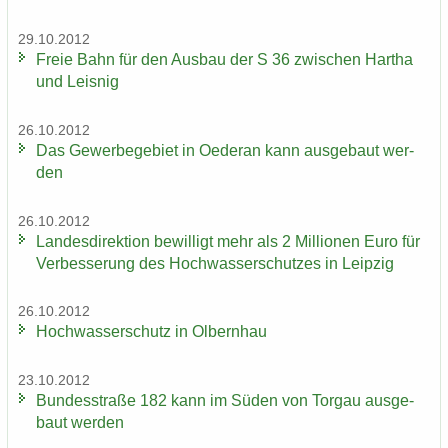
29.10.2012
Freie Bahn für den Aus­bau der S 36 zwi­schen Har­tha
und Leis­nig
26.10.2012
Das Ge­wer­be­ge­biet in Oe­der­an kann aus­ge­baut wer­
den
26.10.2012
Lan­des­di­rek­ti­on be­wil­ligt mehr als 2 Mil­lio­nen Euro für
Ver­bes­se­rung des Hoch­was­ser­schut­zes in Leip­zig
26.10.2012
Hoch­was­ser­schutz in Ol­bern­hau
23.10.2012
Bun­des­stra­ße 182 kann im Süden von Tor­gau aus­ge­
baut wer­den