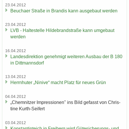
23.04.2012
Beu­cha­er Stra­ße in Bran­dis kann aus­ge­baut wer­den
23.04.2012
LVB - Hal­te­stel­le Hil­de­brand­stra­ße kann um­ge­baut
wer­den
16.04.2012
Lan­des­di­rek­ti­on ge­neh­migt wei­te­ren Aus­bau der B 180
in Ditt­manns­dorf
13.04.2012
Herrn­hu­ter „Ni­ni­ve“ macht Platz für neues Grün
04.04.2012
„Chem­nit­zer Im­pres­sio­nen" ins Bild ge­fasst von Chris­
ti­ne Kurth-​Seifert
03.04.2012
Kon­stan­tin­teich in Frei­berg wird Gütesicherungs-​ und