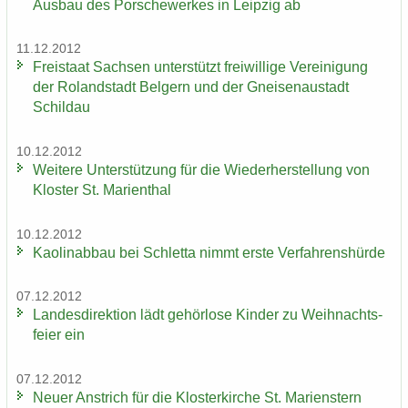
Aus­bau des Por­sche­wer­kes in Leip­zig ab
11.12.2012
Frei­staat Sach­sen un­ter­stützt frei­wil­li­ge Ver­ei­ni­gung
der Ro­land­stadt Bel­gern und der Gnei­sen­au­stadt
Schildau
10.12.2012
Wei­te­re Un­ter­stüt­zung für die Wie­der­her­stel­lung von
Klos­ter St. Ma­ri­en­thal
10.12.2012
Kao­lin­ab­bau bei Schlet­ta nimmt erste Ver­fah­rens­hür­de
07.12.2012
Lan­des­di­rek­ti­on lädt ge­hör­lo­se Kin­der zu Weih­nachts­
fei­er ein
07.12.2012
Neuer An­strich für die Klos­ter­kir­che St. Ma­ri­enstern