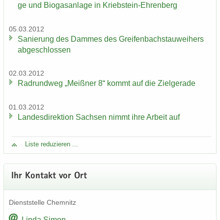
ge und Bio­gas­an­la­ge in Kriebstein-​Ehrenberg
05.03.2012
Sa­nie­rung des Dam­mes des Grei­fen­bach­stau­wei­hers
ab­ge­schlos­sen
02.03.2012
Rad­rund­weg „Meiß­ner 8“ kommt auf die Ziel­ge­ra­de
01.03.2012
Lan­des­di­rek­ti­on Sach­sen nimmt ihre Ar­beit auf
Liste re­du­zie­ren ...
Ihr Kon­takt vor Ort
Dienst­stel­le Chem­nitz
Linda Simon