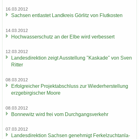
16.03.2012
Sach­sen ent­las­tet Land­kreis Gör­litz von Flut­kos­ten
14.03.2012
Hoch­was­ser­schutz an der Elbe wird ver­bes­sert
12.03.2012
Lan­des­di­rek­ti­on zeigt Aus­stel­lung "Kas­ka­de" von Sven
Rit­ter
08.03.2012
Er­folg­rei­cher Pro­jekt­ab­schluss zur Wie­der­her­stel­lung
erz­ge­bir­gi­scher Moore
08.03.2012
Bon­ne­witz wird frei vom Durch­gangs­ver­kehr
07.03.2012
Lan­des­di­rek­ti­on Sach­sen ge­neh­migt Fer­kel­zucht­an­la­