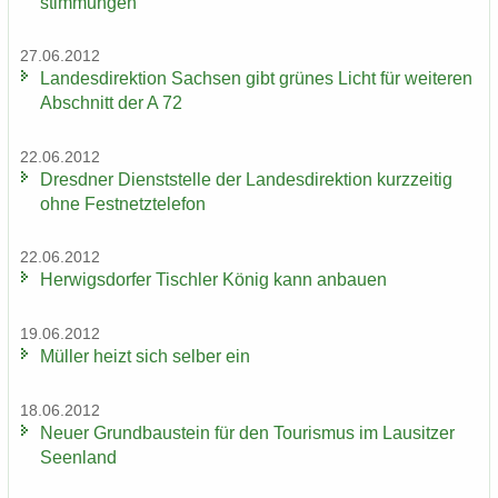
stim­mun­gen
27.06.2012
Lan­des­di­rek­ti­on Sach­sen gibt grü­nes Licht für wei­te­ren
Ab­schnitt der A 72
22.06.2012
Dresd­ner Dienst­stel­le der Lan­des­di­rek­ti­on kurz­zei­tig
ohne Fest­netz­te­le­fon
22.06.2012
Her­wigs­dor­fer Tisch­ler König kann an­bau­en
19.06.2012
Mül­ler heizt sich sel­ber ein
18.06.2012
Neuer Grund­bau­stein für den Tou­ris­mus im Lau­sit­zer
Se­en­land