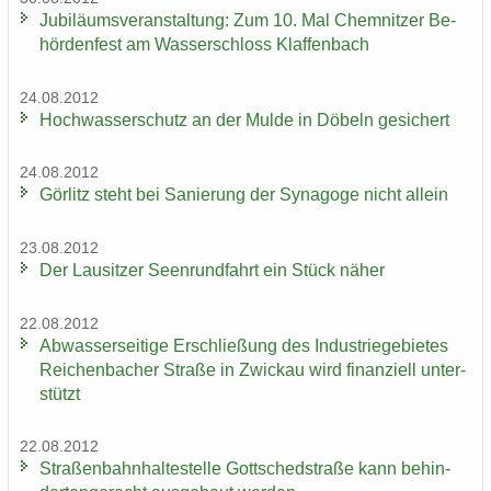
Ju­bi­lä­ums­ver­an­stal­tung: Zum 10. Mal Chem­nit­zer Be­
hör­den­fest am Was­ser­schloss Klaf­fen­bach
24.08.2012
Hoch­was­ser­schutz an der Mulde in Dö­beln ge­si­chert
24.08.2012
Gör­litz steht bei Sa­nie­rung der Syn­ago­ge nicht al­lein
23.08.2012
Der Lau­sit­zer Seen­rund­fahrt ein Stück näher
22.08.2012
Ab­was­ser­sei­ti­ge Er­schlie­ßung des In­dus­trie­ge­bie­tes
Rei­chen­ba­cher Stra­ße in Zwi­ckau wird fi­nan­zi­ell un­ter­
stützt
22.08.2012
Stra­ßen­bahn­hal­te­stel­le Gott­sched­stra­ße kann be­hin­