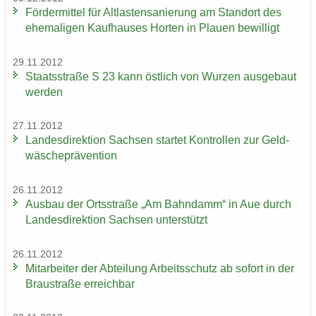
För­der­mit­tel für Alt­las­ten­sa­nie­rung am Stand­ort des
ehe­ma­li­gen Kauf­hau­ses Hor­ten in Plau­en be­wil­ligt
29.11.2012
Staats­stra­ße S 23 kann öst­lich von Wur­zen aus­ge­baut
wer­den
27.11.2012
Lan­des­di­rek­ti­on Sach­sen star­tet Kon­trol­len zur Geld­
wä­sche­prä­ven­ti­on
26.11.2012
Aus­bau der Orts­stra­ße „Am Bahn­damm“ in Aue durch
Lan­des­di­rek­ti­on Sach­sen un­ter­stützt
26.11.2012
Mit­ar­bei­ter der Ab­tei­lung Ar­beits­schutz ab so­fort in der
Brau­stra­ße er­reich­bar