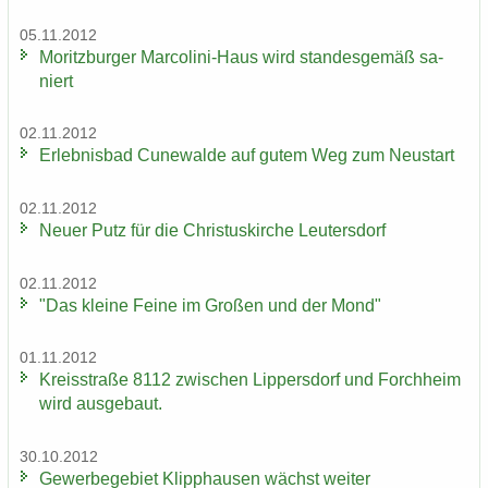
05.11.2012
Mo­ritz­bur­ger Marcolini-​Haus wird stan­des­ge­mäß sa­
niert
02.11.2012
Er­leb­nis­bad Cu­n­e­wal­de auf gutem Weg zum Neu­start
02.11.2012
Neuer Putz für die Chris­tus­kir­che Leu­ters­dorf
02.11.2012
"Das klei­ne Feine im Gro­ßen und der Mond"
01.11.2012
Kreis­stra­ße 8112 zwi­schen Lip­pers­dorf und Forch­heim
wird aus­ge­baut.
30.10.2012
Ge­wer­be­ge­biet Klipp­hau­sen wächst wei­ter