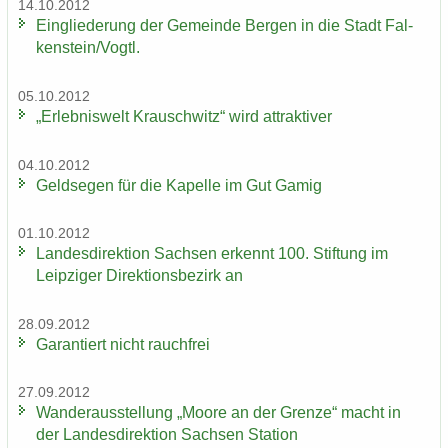
14.10.2012
Ein­glie­de­rung der Ge­mein­de Ber­gen in die Stadt Fal­
ken­stein/Vogtl.
05.10.2012
„Er­leb­nis­welt Krausch­witz“ wird at­trak­ti­ver
04.10.2012
Geld­se­gen für die Ka­pel­le im Gut Gamig
01.10.2012
Lan­des­di­rek­ti­on Sach­sen er­kennt 100. Stif­tung im
Leip­zi­ger Di­rek­ti­ons­be­zirk an
28.09.2012
Ga­ran­tiert nicht rauch­frei
27.09.2012
Wan­der­aus­stel­lung „Moore an der Gren­ze“ macht in
der Lan­des­di­rek­ti­on Sach­sen Sta­ti­on