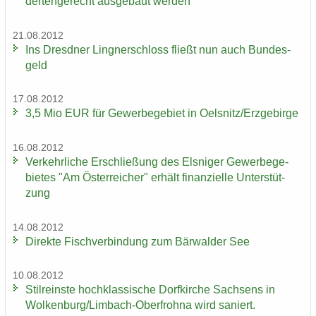
der­ten­ge­recht aus­ge­baut wer­den
21.08.2012
Ins Dresd­ner Ling­ner­schloss fließt nun auch Bun­des­
geld
17.08.2012
3,5 Mio EUR für Ge­wer­be­ge­biet in Oels­nitz/Erz­ge­bir­ge
16.08.2012
Ver­kehr­li­che Er­schlie­ßung des Els­ni­ger Ge­wer­be­ge­
bie­tes "Am Ös­ter­rei­cher" er­hält fi­nan­zi­el­le Un­ter­stüt­
zung
14.08.2012
Di­rek­te Fisch­ver­bin­dung zum Bär­wal­der See
10.08.2012
Stil­reins­te hoch­klas­si­sche Dorf­kir­che Sach­sens in
Wol­ken­burg/Limbach-​Oberfrohna wird sa­niert.