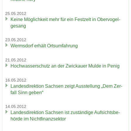
25.05.2012
Keine Mög­lich­keit mehr für ein Fest­zelt in Ober­vo­gel­
ge­sang
23.05.2012
Werms­dorf er­hält Orts­um­fah­rung
21.05.2012
Hoch­was­ser­schutz an der Zwi­ckau­er Mulde in Penig
16.05.2012
Lan­des­di­rek­ti­on Sach­sen zeigt Aus­stel­lung „Dem Zer­
fall Sinn geben“
14.05.2012
Lan­des­di­rek­ti­on Sach­sen ist zu­stän­di­ge Auf­sichts­be­
hör­de im Nicht­fi­nanz­sek­tor