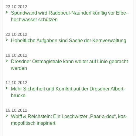
23.10.2012
Spund­wand wird Radebeul-​Naundorf künf­tig vor El­be­
hoch­was­ser schüt­zen
22.10.2012
Ho­heit­li­che Auf­ga­ben sind Sache der Kern­ver­wal­tung
19.10.2012
Dresd­ner Ost­ma­gis­tra­le kann wei­ter auf Linie ge­bracht
wer­den
17.10.2012
Mehr Si­cher­heit und Kom­fort auf der Dresd­ner Al­bert­
brü­cke
15.10.2012
Wolff & Reichs­tein: Ein Losch­wit­zer „Paar-​a-dox“, kos­
mo­po­li­tisch in­spi­riert