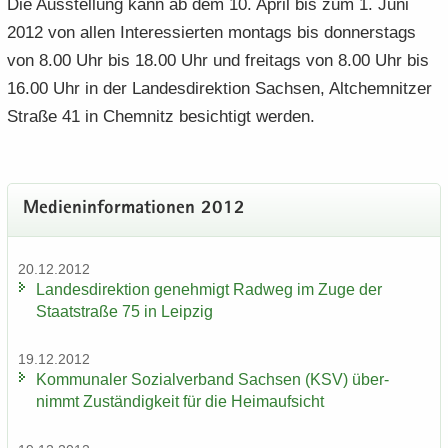
Die Aus­stel­lung kann ab dem 10. April bis zum 1. Juni
2012 von allen In­ter­es­sier­ten mon­tags bis don­ners­tags
von 8.00 Uhr bis 18.00 Uhr und frei­tags von 8.00 Uhr bis
16.00 Uhr in der Lan­des­di­rek­ti­on Sach­sen, Alt­chem­nit­zer
Stra­ße 41 in Chem­nitz be­sich­tigt wer­den.
Me­di­en­in­for­ma­tio­nen 2012
20.12.2012
Lan­des­di­rek­ti­on ge­neh­migt Rad­weg im Zuge der
Staat­stra­ße 75 in Leip­zig
19.12.2012
Kom­mu­na­ler So­zi­al­ver­band Sach­sen (KSV) über­
nimmt Zu­stän­dig­keit für die Heim­auf­sicht