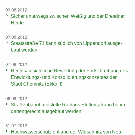
09.08.2012
Si­cher un­ter­wegs zwi­schen Wei­ßig und der Dresd­ner
Heide
07.08.2012
Staats­stra­ße 71 kann süd­lich von Lip­pen­dorf aus­ge­
baut wer­den
07.08.2012
Rechts­auf­sicht­li­che Be­wer­tung der Fort­schrei­bung des
Entwicklungs-​ und Kon­so­li­die­rungs­kon­zep­tes der
Stadt Chem­nitz (Ekko II)
06.08.2012
Stra­ßen­bahn­hal­te­stel­le Rat­haus Stöt­teritz kann be­hin­
der­ten­ge­recht aus­ge­baut wer­den
31.07.2012
Hoch­was­ser­schutz ent­lang der Wür­schnitz von Neu­