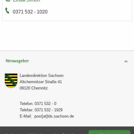
0371 532 - 1020
Herausgeber
Lan­des­di­rek­ti­on Sach­sen
Alt­chem­nit­zer Stra­ße 41
09120 Chem­nitz
Te­le­fon: 0371 532 - 0
Te­le­fax: 0371 532 - 1929
E-​Mail:
post[at]lds.sach­sen.de