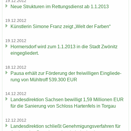
19.12.2012
Neue Struk­tu­ren im Ret­tungs­dienst ab 1.1.2013
19.12.2012
Künst­le­rin Si­mo­ne Franz zeigt „Welt der Far­ben“
19.12.2012
Hor­mers­dorf wird zum 1.1.2013 in die Stadt Zwö­nitz
ein­ge­glie­dert.
18.12.2012
Pausa er­hält zur För­de­rung der frei­wil­li­gen Ein­glie­de­
rung von Mühl­troff 539.300 EUR
14.12.2012
Lan­des­di­rek­ti­on Sach­sen be­wil­ligt 1,59 Mil­lio­nen EUR
für die Sa­nie­rung von Schloss Har­ten­fels in Tor­gau
12.12.2012
Lan­des­di­rek­ti­on schließt Ge­neh­mi­gungs­ver­fah­ren für