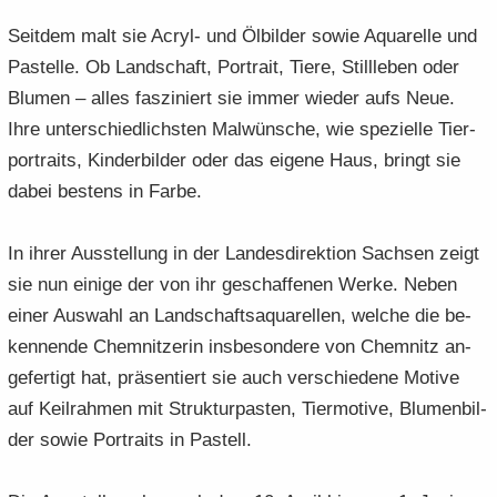
Seit­dem malt sie Acryl-​ und Öl­bil­der sowie Aqua­rel­le und
Pas­tel­le. Ob Land­schaft, Por­trait, Tiere, Still­le­ben oder
Blu­men – alles fas­zi­niert sie immer wie­der aufs Neue.
Ihre un­ter­schied­lichs­ten Mal­wün­sche, wie spe­zi­el­le Tier­
por­traits, Kin­der­bil­der oder das ei­ge­ne Haus, bringt sie
dabei bes­tens in Farbe.
In ihrer Aus­stel­lung in der Lan­des­di­rek­ti­on Sach­sen zeigt
sie nun ei­ni­ge der von ihr ge­schaf­fe­nen Werke. Neben
einer Aus­wahl an Land­schafts­aqua­rel­len, wel­che die be­
ken­nen­de Chem­nit­ze­rin ins­be­son­de­re von Chem­nitz an­
ge­fer­tigt hat, prä­sen­tiert sie auch ver­schie­de­ne Mo­ti­ve
auf Keil­rah­men mit Struk­tur­pas­ten, Tier­mo­ti­ve, Blu­men­bil­
der sowie Por­traits in Pas­tell.