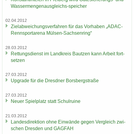
Wassermengenausgleichs-​speicher
02.04.2012
Ziel­ab­wei­chungs­ver­fah­ren für das Vor­ha­ben „ADAC-​
Rennsportarena Mülsen-​Sachsenring“
28.03.2012
Ret­tungs­dienst im Land­kreis Baut­zen kann Ar­beit fort­
set­zen
27.03.2012
Up­grade für die Dresd­ner Borsberg­stra­ße
27.03.2012
Neuer Spiel­platz statt Schul­rui­ne
21.03.2012
Lan­des­di­rek­ti­on ohne Ein­wän­de gegen Ver­gleich zwi­
schen Dres­den und GAG­FAH