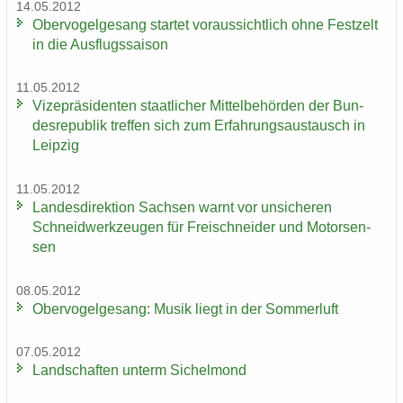
14.05.2012
Ober­vo­gel­ge­sang star­tet vor­aus­sicht­lich ohne Fest­zelt
in die Aus­flugs­sai­son
11.05.2012
Vi­ze­prä­si­den­ten staat­li­cher Mit­tel­be­hör­den der Bun­
des­re­pu­blik tref­fen sich zum Er­fah­rungs­aus­tausch in
Leip­zig
11.05.2012
Lan­des­di­rek­ti­on Sach­sen warnt vor un­si­che­ren
Schneid­werk­zeu­gen für Frei­schnei­der und Mo­tor­sen­
sen
08.05.2012
Ober­vo­gel­ge­sang: Musik liegt in der Som­mer­luft
07.05.2012
Land­schaf­ten un­term Si­chel­mond