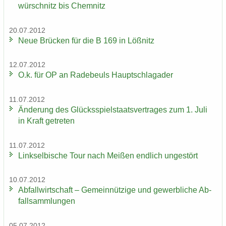
wür­schnitz bis Chem­nitz
20.07.2012
Neue Brü­cken für die B 169 in Löß­nitz
12.07.2012
O.k. für OP an Ra­de­beuls Haupt­schlag­ader
11.07.2012
Än­de­rung des Glücks­spiel­staats­ver­tra­ges zum 1. Juli
in Kraft ge­tre­ten
11.07.2012
Linksel­bi­sche Tour nach Mei­ßen end­lich un­ge­stört
10.07.2012
Ab­fall­wirt­schaft – Ge­mein­nüt­zi­ge und ge­werb­li­che Ab­
fall­samm­lun­gen
05.07.2012