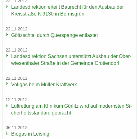
22.11.2012
Lan­des­di­rek­ti­on er­teilt Bau­recht für den Aus­bau der
Kreis­stra­ße K 9130 in Berms­grün
22.11.2012
Göltzsch­tal durch Quer­span­ge ent­las­tet
22.11.2012
Lan­des­di­rek­ti­on Sach­sen un­ter­stützt Aus­bau der Ober­
wie­sen­tha­ler Stra­ße in der Ge­mein­de Crot­ten­dorf
22.11.2012
Voll­gas beim Müller-​Kraftwerk
12.11.2012
Luft­ret­tung am Kli­ni­kum Gör­litz wird auf mo­derns­ten Si­
cher­heits­stan­dard ge­bracht
06.11.2012
Bio­gas in Leis­nig