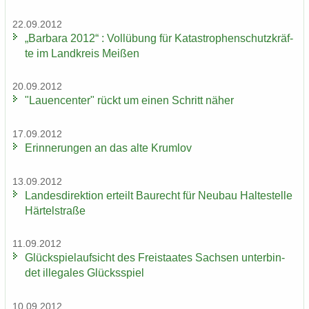
22.09.2012
„Bar­ba­ra 2012“ : Voll­übung für Ka­ta­stro­phen­schutz­kräf­
te im Land­kreis Mei­ßen
20.09.2012
"Lau­en­cen­ter" rückt um einen Schritt näher
17.09.2012
Er­in­ne­run­gen an das alte Krum­lov
13.09.2012
Lan­des­di­rek­ti­on er­teilt Bau­recht für Neu­bau Hal­te­stel­le
Här­tel­stra­ße
11.09.2012
Glück­spiel­auf­sicht des Frei­staa­tes Sach­sen un­ter­bin­
det il­le­ga­les Glücks­spiel
10.09.2012