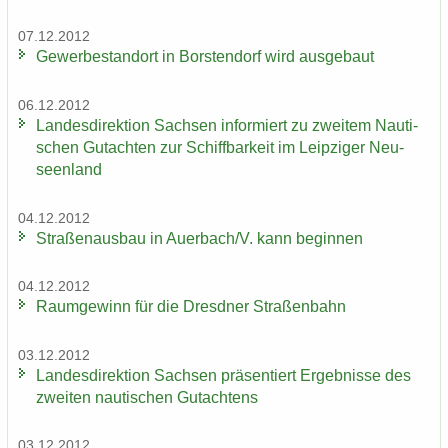
07.12.2012
Ge­wer­be­stand­ort in Bors­ten­dorf wird aus­ge­baut
06.12.2012
Lan­des­di­rek­ti­on Sach­sen in­for­miert zu zwei­tem Nau­ti­
schen Gut­ach­ten zur Schiff­bar­keit im Leip­zi­ger Neu­
seen­land
04.12.2012
Stra­ßen­aus­bau in Au­er­bach/V. kann be­gin­nen
04.12.2012
Raum­ge­winn für die Dresd­ner Stra­ßen­bahn
03.12.2012
Lan­des­di­rek­ti­on Sach­sen prä­sen­tiert Er­geb­nis­se des
zwei­ten nau­ti­schen Gut­ach­tens
03.12.2012