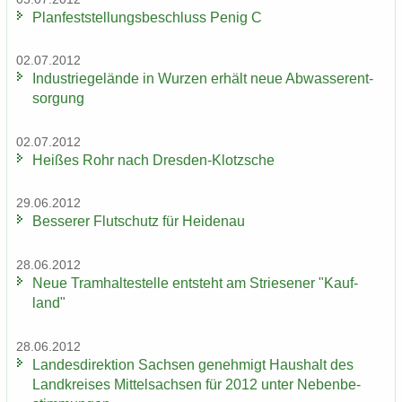
Plan­fest­stel­lungs­be­schluss Penig C
02.07.2012
In­dus­trie­ge­län­de in Wur­zen er­hält neue Ab­was­ser­ent­
sor­gung
02.07.2012
Hei­ßes Rohr nach Dresden-​Klotzsche
29.06.2012
Bes­se­rer Flut­schutz für Hei­den­au
28.06.2012
Neue Tram­hal­te­stel­le ent­steht am Strie­se­ner "Kauf­
land"
28.06.2012
Lan­des­di­rek­ti­on Sach­sen ge­neh­migt Haus­halt des
Land­krei­ses Mit­tel­sach­sen für 2012 unter Ne­ben­be­