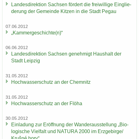
Lan­des­di­rek­ti­on Sach­sen för­dert die frei­wil­li­ge Ein­glie­
de­rung der Ge­mein­de Kit­zen in die Stadt Pegau
07.06.2012
„Kam­mer­ge­schich­te(n)“
06.06.2012
Lan­des­di­rek­ti­on Sach­sen ge­neh­migt Haus­halt der
Stadt Leip­zig
31.05.2012
Hoch­was­ser­schutz an der Chem­nitz
31.05.2012
Hoch­was­ser­schutz an der Flöha
30.05.2012
Ein­la­dung zur Er­öff­nung der Wan­der­aus­stel­lung „Bio­
lo­gi­sche Viel­falt und NA­TU­RA 2000 im Erz­ge­bir­ge/
Krušné hory“