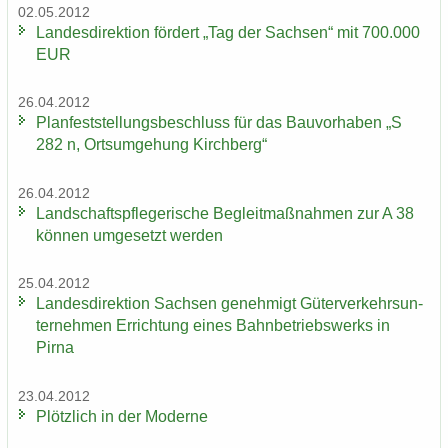
02.05.2012
Lan­des­di­rek­ti­on för­dert „Tag der Sach­sen“ mit 700.000
EUR
26.04.2012
Plan­fest­stel­lungs­be­schluss für das Bau­vor­ha­ben „S
282 n, Orts­um­ge­hung Kirch­berg“
26.04.2012
Land­schafts­pfle­ge­ri­sche Be­gleit­maß­nah­men zur A 38
kön­nen um­ge­setzt wer­den
25.04.2012
Lan­des­di­rek­ti­on Sach­sen ge­neh­migt Gü­ter­ver­kehrs­un­
ter­neh­men Er­rich­tung eines Bahn­be­triebs­werks in
Pirna
23.04.2012
Plötz­lich in der Mo­der­ne