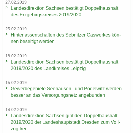
27.02.2019
Lan­des­di­rek­ti­on Sach­sen be­stä­tigt Dop­pel­haus­halt
des Erz­ge­birgs­krei­ses 2019/2020
25.02.2019
Hin­ter­las­sen­schaf­ten des Seb­nit­zer Gas­wer­kes kön­
nen be­sei­tigt wer­den
18.02.2019
Lan­des­di­rek­ti­on Sach­sen be­stä­tigt Dop­pel­haus­halt
2019/2020 des Land­krei­ses Leip­zig
15.02.2019
Ge­wer­be­ge­bie­te See­hau­sen I und Po­del­witz wer­den
bes­ser an das Ver­sor­gungs­netz an­ge­bun­den
14.02.2019
Lan­des­di­rek­ti­on Sach­sen gibt den Dop­pel­haus­halt
2019/2020 der Lan­des­haupt­stadt Dres­den zum Voll­
zug frei