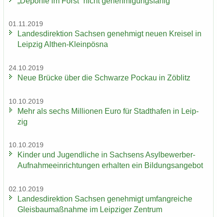
„De­po­nie im Forst“ nicht ge­neh­mi­gungs­fä­hig
01.11.2019
Lan­des­di­rek­ti­on Sach­sen ge­neh­migt neuen Krei­sel in
Leip­zig Althen-​Kleinpösna
24.10.2019
Neue Brü­cke über die Schwar­ze Po­ckau in Zö­blitz
10.10.2019
Mehr als sechs Mil­lio­nen Euro für Stadt­ha­fen in Leip­
zig
10.10.2019
Kin­der und Ju­gend­li­che in Sach­sens Asylbewerber-​
Aufnahmeeinrichtungen er­hal­ten ein Bil­dungs­an­ge­bot
02.10.2019
Lan­des­di­rek­ti­on Sach­sen ge­neh­migt um­fang­rei­che
Gleis­bau­maß­nah­me im Leip­zi­ger Zen­trum