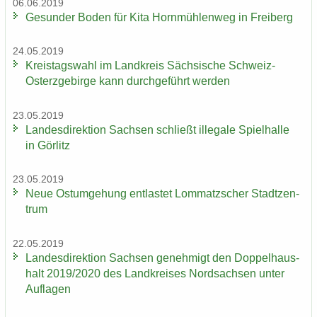
06.06.2019
Ge­sun­der Boden für Kita Horn­müh­len­weg in Frei­berg
24.05.2019
Kreis­tags­wahl im Land­kreis Säch­si­sche Schweiz-​
Osterzgebirge kann durch­ge­führt wer­den
23.05.2019
Lan­des­di­rek­ti­on Sach­sen schließt il­le­ga­le Spiel­hal­le
in Gör­litz
23.05.2019
Neue Ost­um­ge­hung ent­las­tet Lom­matz­scher Stadt­zen­
trum
22.05.2019
Lan­des­di­rek­ti­on Sach­sen ge­neh­migt den Dop­pel­haus­
halt 2019/2020 des Land­krei­ses Nord­sach­sen unter
Auf­la­gen