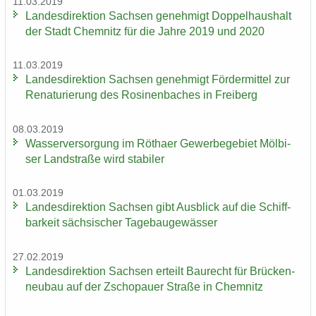
11.03.2019
Lan­des­di­rek­ti­on Sach­sen ge­neh­migt Dop­pel­haus­halt
der Stadt Chem­nitz für die Jahre 2019 und 2020
11.03.2019
Lan­des­di­rek­ti­on Sach­sen ge­neh­migt För­der­mit­tel zur
Re­na­tu­rie­rung des Ro­si­nen­ba­ches in Frei­berg
08.03.2019
Was­ser­ver­sor­gung im Rö­tha­er Ge­wer­be­ge­biet Möl­bi­
ser Land­stra­ße wird sta­bi­ler
01.03.2019
Lan­des­di­rek­ti­on Sach­sen gibt Aus­blick auf die Schiff­
bar­keit säch­si­scher Ta­ge­bau­ge­wäs­ser
27.02.2019
Lan­des­di­rek­ti­on Sach­sen er­teilt Bau­recht für Brü­cken­
neu­bau auf der Zscho­pau­er Stra­ße in Chem­nitz