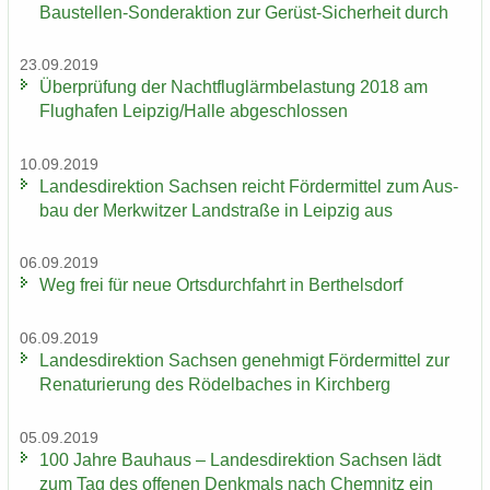
Baustellen-​Sonderaktion zur Gerüst-​Sicherheit durch
23.09.2019
Über­prü­fung der Nacht­flug­lärm­be­las­tung 2018 am
Flug­ha­fen Leip­zig/Halle ab­ge­schlos­sen
10.09.2019
Lan­des­di­rek­ti­on Sach­sen reicht För­der­mit­tel zum Aus­
bau der Merk­wit­zer Land­stra­ße in Leip­zig aus
06.09.2019
Weg frei für neue Orts­durch­fahrt in Bert­hels­dorf
06.09.2019
Lan­des­di­rek­ti­on Sach­sen ge­neh­migt För­der­mit­tel zur
Re­na­tu­rie­rung des Rö­del­ba­ches in Kirch­berg
05.09.2019
100 Jahre Bau­haus – Lan­des­di­rek­ti­on Sach­sen lädt
zum Tag des of­fe­nen Denk­mals nach Chem­nitz ein