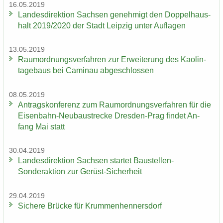
16.05.2019
Lan­des­di­rek­ti­on Sach­sen ge­neh­migt den Dop­pel­haus­
halt 2019/2020 der Stadt Leip­zig unter Auf­la­gen
13.05.2019
Raum­ord­nungs­ver­fah­ren zur Er­wei­te­rung des Kao­lin­
ta­ge­baus bei Ca­min­au ab­ge­schlos­sen
08.05.2019
An­trags­kon­fe­renz zum Raum­ord­nungs­ver­fah­ren für die
Eisenbahn-​Neubaustrecke Dresden-​Prag fin­det An­
fang Mai statt
30.04.2019
Lan­des­di­rek­ti­on Sach­sen star­tet Baustellen-​
Sonderaktion zur Gerüst-​Sicherheit
29.04.2019
Si­che­re Brü­cke für Krum­men­hen­ners­dorf