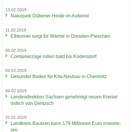
13.02.2019
Na­tur­park Dü­be­ner Heide im Auf­wind
11.02.2019
Elb­tun­nel sorgt für Wärme in Dresden-​Pieschen
05.02.2019
Con­tai­ner­zü­ge rol­len bald bis Ko­ders­dorf
04.02.2019
Ge­sun­der Boden für Kita-​Neubau in Chem­nitz
04.02.2019
Lan­des­di­rek­ti­on Sach­sen ge­neh­migt neuen Krei­sel
öst­lich von De­litzsch
31.01.2019
Land­kreis Baut­zen kann 179 Mil­lio­nen Euro in­ves­tie­
ren