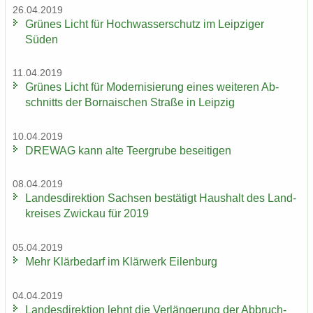
26.04.2019
Grü­nes Licht für Hoch­was­ser­schutz im Leip­zi­ger
Süden
11.04.2019
Grü­nes Licht für Mo­der­ni­sie­rung eines wei­te­ren Ab­
schnitts der Bor­na­i­schen Stra­ße in Leip­zig
10.04.2019
DRE­WAG kann alte Teergru­be be­sei­ti­gen
08.04.2019
Lan­des­di­rek­ti­on Sach­sen be­stä­tigt Haus­halt des Land­
krei­ses Zwi­ckau für 2019
05.04.2019
Mehr Klär­be­darf im Klär­werk Ei­len­burg
04.04.2019
Lan­des­di­rek­ti­on lehnt die Ver­län­ge­rung der Ab­bruch­