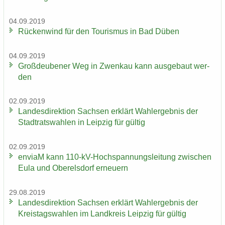
04.09.2019
Rü­cken­wind für den Tou­ris­mus in Bad Düben
04.09.2019
Groß­deu­be­ner Weg in Zwenkau kann aus­ge­baut wer­
den
02.09.2019
Lan­des­di­rek­ti­on Sach­sen er­klärt Wahl­er­geb­nis der
Stadt­rats­wah­len in Leip­zig für gül­tig
02.09.2019
en­viaM kann 110-​kV-Hochspannungsleitung zwi­schen
Eula und Ober­els­dorf er­neu­ern
29.08.2019
Lan­des­di­rek­ti­on Sach­sen er­klärt Wahl­er­geb­nis der
Kreis­tags­wah­len im Land­kreis Leip­zig für gül­tig