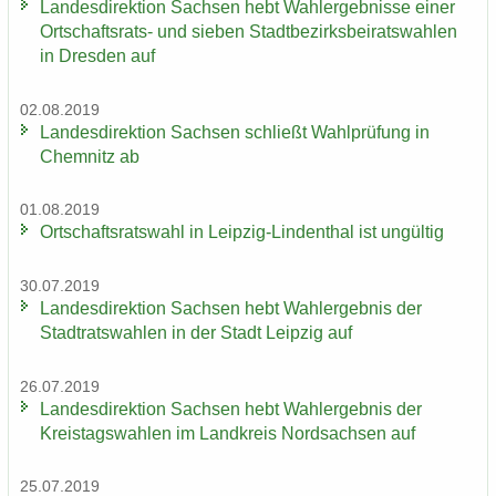
Lan­des­di­rek­ti­on Sach­sen hebt Wahl­er­geb­nis­se einer
Ortschaftsrats-​ und sie­ben Stadt­be­zirks­bei­rats­wah­len
in Dres­den auf
02.08.2019
Lan­des­di­rek­ti­on Sach­sen schließt Wahl­prü­fung in
Chem­nitz ab
01.08.2019
Ort­schafts­rats­wahl in Leipzig-​Lindenthal ist un­gül­tig
30.07.2019
Lan­des­di­rek­ti­on Sach­sen hebt Wahl­er­geb­nis der
Stadt­rats­wah­len in der Stadt Leip­zig auf
26.07.2019
Lan­des­di­rek­ti­on Sach­sen hebt Wahl­er­geb­nis der
Kreis­tags­wah­len im Land­kreis Nord­sach­sen auf
25.07.2019