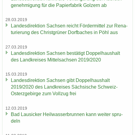
ge­neh­mi­gung für die Pa­pier­fa­brik Golz­ern ab
28.03.2019
Lan­des­di­rek­ti­on Sach­sen reicht För­der­mit­tel zur Re­na­
tu­rie­rung des Christ­grü­ner Dorf­ba­ches in Pöhl aus
27.03.2019
Lan­des­di­rek­ti­on Sach­sen be­stä­tigt Dop­pel­haus­halt
des Land­krei­ses Mit­tel­sach­sen 2019/2020
15.03.2019
Lan­des­di­rek­ti­on Sach­sen gibt Dop­pel­haus­halt
2019/2020 des Land­krei­ses Säch­si­sche Schweiz-​
Osterzgebirge zum Voll­zug frei
12.03.2019
Bad Lau­si­cker Heil­was­ser­brun­nen kann wei­ter spru­
deln