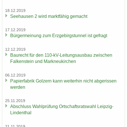
18.12.2019
See­hau­sen 2 wird markt­fä­hig ge­macht
17.12.2019
Bür­ger­mei­nung zum Erz­ge­birgs­tun­nel ist ge­fragt
12.12.2019
Bau­recht für den 110-​kV-Leitungsausbau zwi­schen
Fal­ken­stein und Mark­neu­kir­chen
06.12.2019
Pa­pier­fa­brik Golz­ern kann wei­ter­hin nicht ab­ge­ris­sen
wer­den
25.11.2019
Ab­schluss Wahl­prü­fung Ort­schafts­rats­wahl Leipzig-​
Lindenthal
21.11.2019