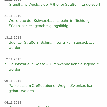
Grund­haf­ter Aus­bau der Alt­he­ner Stra­ße in En­gels­dorf
21.11.2019
Wei­ter­bau der Schwarz­bach­tal­bahn in Rich­tung
Süden ist nicht ge­neh­mi­gungs­fä­hig
13.11.2019
Bu­ch­a­er Stra­ße in Sch­man­ne­witz kann aus­ge­baut
wer­den
12.11.2019
Haupt­stra­ße in Kossa - Durch­weh­na kann aus­ge­baut
wer­den
06.11.2019
Park­platz am Groß­deu­be­ner Weg in Zwenkau kann
ge­baut wer­den
04.11.2019