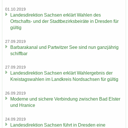
01.10.2019
Lan­des­di­rek­ti­on Sach­sen er­klärt Wah­len des
Ortschafts-​ und der Stadt­be­zirks­bei­rä­te in Dres­den für
gül­tig
27.09.2019
Bar­ba­ra­ka­nal und Part­wit­zer See sind nun ganz­jäh­rig
schiff­bar
27.09.2019
Lan­des­di­rek­ti­on Sach­sen er­klärt Wahl­er­geb­nis der
Kreis­tags­wah­len im Land­kreis Nord­sach­sen für gül­tig
26.09.2019
Mo­der­ne und si­che­re Ver­bin­dung zwi­schen Bad Els­ter
und Hra­nice
24.09.2019
Lan­des­di­rek­ti­on Sach­sen führt in Dres­den eine