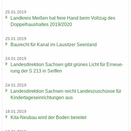
25.01.2019
Land­kreis Mei­ßen hat freie Hand beim Voll­zug des
Dop­pel­haus­hal­tes 2019/2020
25.01.2019
Bau­recht für Kanal im Lau­sit­zer Se­en­land
24.01.2019
Lan­des­di­rek­ti­on Sach­sen gibt grü­nes Licht für Er­neue­
rung der S 213 in Seif­fen
24.01.2019
Lan­des­di­rek­ti­on Sach­sen reicht Lan­des­zu­schüs­se für
Kin­der­ta­ges­ein­rich­tun­gen aus
18.01.2019
Kita-​Neubau wird der Boden be­rei­tet