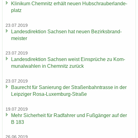
Kli­ni­kum Chem­nitz er­hält neuen Hub­schrau­ber­lan­de­
platz
23.07.2019
Lan­des­di­rek­ti­on Sach­sen hat neuen Be­zirks­brand­
meis­ter
23.07.2019
Lan­des­di­rek­ti­on Sach­sen weist Ein­sprü­che zu Kom­
mu­nal­wah­len in Chem­nitz zu­rück
23.07.2019
Bau­recht für Sa­nie­rung der Stra­ßen­bahn­tras­se in der
Leip­zi­ger Rosa-​Luxemburg-Straße
19.07.2019
Mehr Si­cher­heit für Rad­fah­rer und Fuß­gän­ger auf der
B 183
26.06.2019