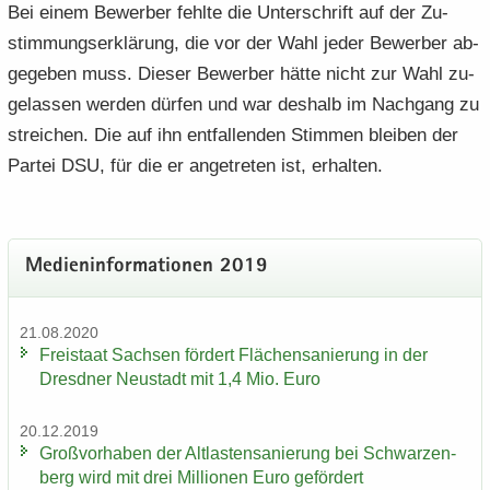
Bei einem Be­wer­ber fehl­te die Un­ter­schrift auf der Zu­
stim­mungs­er­klä­rung, die vor der Wahl jeder Be­wer­ber ab­
ge­ge­ben muss. Die­ser Be­wer­ber hätte nicht zur Wahl zu­
ge­las­sen wer­den dür­fen und war des­halb im Nach­gang zu
strei­chen. Die auf ihn ent­fal­len­den Stim­men blei­ben der
Par­tei DSU, für die er an­ge­tre­ten ist, er­hal­ten.
Me­di­en­in­for­ma­tio­nen 2019
21.08.2020
Frei­staat Sach­sen för­dert Flä­chen­sa­nie­rung in der
Dresd­ner Neu­stadt mit 1,4 Mio. Euro
20.12.2019
Groß­vor­ha­ben der Alt­las­ten­sa­nie­rung bei Schwar­zen­
berg wird mit drei Mil­lio­nen Euro ge­för­dert