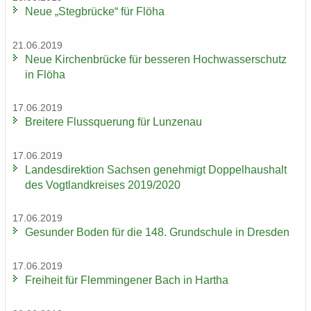
Neue „Steg­brü­cke“ für Flöha
21.06.2019
Neue Kir­chen­brü­cke für bes­se­ren Hoch­was­ser­schutz
in Flöha
17.06.2019
Brei­te­re Fluss­que­rung für Lun­zen­au
17.06.2019
Lan­des­di­rek­ti­on Sach­sen ge­neh­migt Dop­pel­haus­halt
des Vogt­land­krei­ses 2019/2020
17.06.2019
Ge­sun­der Boden für die 148. Grund­schu­le in Dres­den
17.06.2019
Frei­heit für Flem­min­ge­ner Bach in Har­tha