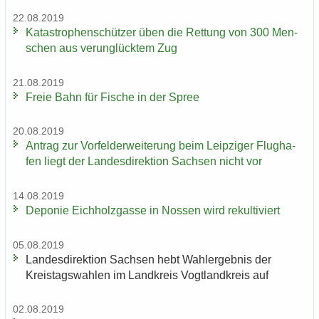
22.08.2019
Ka­ta­stro­phen­schüt­zer üben die Ret­tung von 300 Men­
schen aus ver­un­glück­tem Zug
21.08.2019
Freie Bahn für Fi­sche in der Spree
20.08.2019
An­trag zur Vor­fel­d­er­wei­te­rung beim Leip­zi­ger Flug­ha­
fen liegt der Lan­des­di­rek­ti­on Sach­sen nicht vor
14.08.2019
De­po­nie Eich­holz­gas­se in Nos­sen wird re­kul­ti­viert
05.08.2019
Lan­des­di­rek­ti­on Sach­sen hebt Wahl­er­geb­nis der
Kreis­tags­wah­len im Land­kreis Vogt­land­kreis auf
02.08.2019