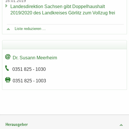
16.01.2019
Lan­des­di­rek­ti­on Sach­sen gibt Dop­pel­haus­halt
2019/2020 des Land­krei­ses Gör­litz zum Voll­zug frei
Liste re­du­zie­ren ...
Dr. Su­sann Meer­heim
0351 825 - 1030
0351 825 - 1003
Herausgeber