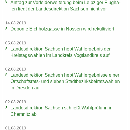
An­trag zur Vor­fel­d­er­wei­te­rung beim Leip­zi­ger Flug­ha­
fen liegt der Lan­des­di­rek­ti­on Sach­sen nicht vor
14.08.2019
De­po­nie Eich­holz­gas­se in Nos­sen wird re­kul­ti­viert
05.08.2019
Lan­des­di­rek­ti­on Sach­sen hebt Wahl­er­geb­nis der
Kreis­tags­wah­len im Land­kreis Vogt­land­kreis auf
02.08.2019
Lan­des­di­rek­ti­on Sach­sen hebt Wahl­er­geb­nis­se einer
Ortschaftsrats-​ und sie­ben Stadt­be­zirks­bei­rats­wah­len
in Dres­den auf
02.08.2019
Lan­des­di­rek­ti­on Sach­sen schließt Wahl­prü­fung in
Chem­nitz ab
01.08.2019