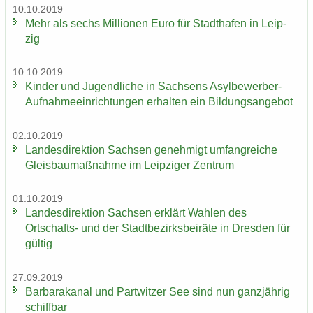
10.10.2019
Mehr als sechs Mil­lio­nen Euro für Stadt­ha­fen in Leip­
zig
10.10.2019
Kin­der und Ju­gend­li­che in Sach­sens Asylbewerber-​
Aufnahmeeinrichtungen er­hal­ten ein Bil­dungs­an­ge­bot
02.10.2019
Lan­des­di­rek­ti­on Sach­sen ge­neh­migt um­fang­rei­che
Gleis­bau­maß­nah­me im Leip­zi­ger Zen­trum
01.10.2019
Lan­des­di­rek­ti­on Sach­sen er­klärt Wah­len des
Ortschafts-​ und der Stadt­be­zirks­bei­rä­te in Dres­den für
gül­tig
27.09.2019
Bar­ba­ra­ka­nal und Part­wit­zer See sind nun ganz­jäh­rig
schiff­bar