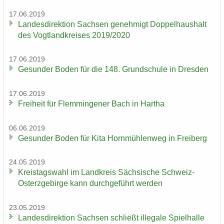
17.06.2019
Lan­des­di­rek­ti­on Sach­sen ge­neh­migt Dop­pel­haus­halt
des Vogt­land­krei­ses 2019/2020
17.06.2019
Ge­sun­der Boden für die 148. Grund­schu­le in Dres­den
17.06.2019
Frei­heit für Flem­min­ge­ner Bach in Har­tha
06.06.2019
Ge­sun­der Boden für Kita Horn­müh­len­weg in Frei­berg
24.05.2019
Kreis­tags­wahl im Land­kreis Säch­si­sche Schweiz-​
Osterzgebirge kann durch­ge­führt wer­den
23.05.2019
Lan­des­di­rek­ti­on Sach­sen schließt il­le­ga­le Spiel­hal­le