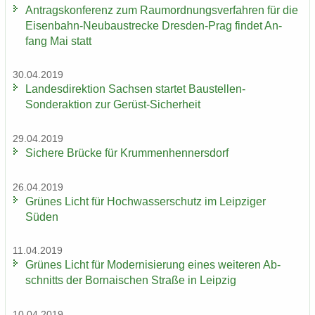
An­trags­kon­fe­renz zum Raum­ord­nungs­ver­fah­ren für die
Eisenbahn-​Neubaustrecke Dresden-​Prag fin­det An­
fang Mai statt
30.04.2019
Lan­des­di­rek­ti­on Sach­sen star­tet Baustellen-​
Sonderaktion zur Gerüst-​Sicherheit
29.04.2019
Si­che­re Brü­cke für Krum­men­hen­ners­dorf
26.04.2019
Grü­nes Licht für Hoch­was­ser­schutz im Leip­zi­ger
Süden
11.04.2019
Grü­nes Licht für Mo­der­ni­sie­rung eines wei­te­ren Ab­
schnitts der Bor­na­i­schen Stra­ße in Leip­zig
10.04.2019