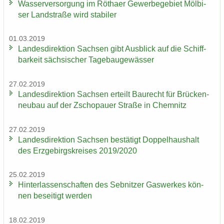
Was­ser­ver­sor­gung im Rö­tha­er Ge­wer­be­ge­biet Möl­bi­
ser Land­stra­ße wird sta­bi­ler
01.03.2019
Lan­des­di­rek­ti­on Sach­sen gibt Aus­blick auf die Schiff­
bar­keit säch­si­scher Ta­ge­bau­ge­wäs­ser
27.02.2019
Lan­des­di­rek­ti­on Sach­sen er­teilt Bau­recht für Brü­cken­
neu­bau auf der Zscho­pau­er Stra­ße in Chem­nitz
27.02.2019
Lan­des­di­rek­ti­on Sach­sen be­stä­tigt Dop­pel­haus­halt
des Erz­ge­birgs­krei­ses 2019/2020
25.02.2019
Hin­ter­las­sen­schaf­ten des Seb­nit­zer Gas­wer­kes kön­
nen be­sei­tigt wer­den
18.02.2019