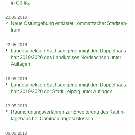
in Gör­litz
23.05.2019
Neue Ost­um­ge­hung ent­las­tet Lom­matz­scher Stadt­zen­
trum
22.05.2019
Lan­des­di­rek­ti­on Sach­sen ge­neh­migt den Dop­pel­haus­
halt 2019/2020 des Land­krei­ses Nord­sach­sen unter
Auf­la­gen
16.05.2019
Lan­des­di­rek­ti­on Sach­sen ge­neh­migt den Dop­pel­haus­
halt 2019/2020 der Stadt Leip­zig unter Auf­la­gen
13.05.2019
Raum­ord­nungs­ver­fah­ren zur Er­wei­te­rung des Kao­lin­
ta­ge­baus bei Ca­min­au ab­ge­schlos­sen
08.05.2019