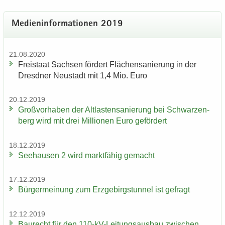
Me­di­en­in­for­ma­tio­nen 2019
21.08.2020
Frei­staat Sach­sen för­dert Flä­chen­sa­nie­rung in der
Dresd­ner Neu­stadt mit 1,4 Mio. Euro
20.12.2019
Groß­vor­ha­ben der Alt­las­ten­sa­nie­rung bei Schwar­zen­
berg wird mit drei Mil­lio­nen Euro ge­för­dert
18.12.2019
See­hau­sen 2 wird markt­fä­hig ge­macht
17.12.2019
Bür­ger­mei­nung zum Erz­ge­birgs­tun­nel ist ge­fragt
12.12.2019
Bau­recht für den 110-​kV-Leitungsausbau zwi­schen