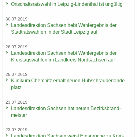
Ort­schafts­rats­wahl in Leipzig-​Lindenthal ist un­gül­tig
30.07.2019
Lan­des­di­rek­ti­on Sach­sen hebt Wahl­er­geb­nis der
Stadt­rats­wah­len in der Stadt Leip­zig auf
26.07.2019
Lan­des­di­rek­ti­on Sach­sen hebt Wahl­er­geb­nis der
Kreis­tags­wah­len im Land­kreis Nord­sach­sen auf
25.07.2019
Kli­ni­kum Chem­nitz er­hält neuen Hub­schrau­ber­lan­de­
platz
23.07.2019
Lan­des­di­rek­ti­on Sach­sen hat neuen Be­zirks­brand­
meis­ter
23.07.2019
Lan­des­di­rek­ti­on Sach­sen weist Ein­sprü­che zu Kom­