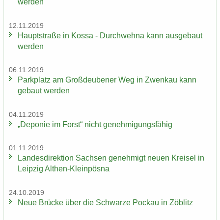
wer­den
12.11.2019
Haupt­stra­ße in Kossa - Durch­weh­na kann aus­ge­baut
wer­den
06.11.2019
Park­platz am Groß­deu­be­ner Weg in Zwenkau kann
ge­baut wer­den
04.11.2019
„De­po­nie im Forst“ nicht ge­neh­mi­gungs­fä­hig
01.11.2019
Lan­des­di­rek­ti­on Sach­sen ge­neh­migt neuen Krei­sel in
Leip­zig Althen-​Kleinpösna
24.10.2019
Neue Brü­cke über die Schwar­ze Po­ckau in Zö­blitz