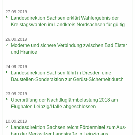
27.09.2019
Lan­des­di­rek­ti­on Sach­sen er­klärt Wahl­er­geb­nis der
Kreis­tags­wah­len im Land­kreis Nord­sach­sen für gül­tig
26.09.2019
Mo­der­ne und si­che­re Ver­bin­dung zwi­schen Bad Els­ter
und Hra­nice
24.09.2019
Lan­des­di­rek­ti­on Sach­sen führt in Dres­den eine
Baustellen-​Sonderaktion zur Gerüst-​Sicherheit durch
23.09.2019
Über­prü­fung der Nacht­flug­lärm­be­las­tung 2018 am
Flug­ha­fen Leip­zig/Halle ab­ge­schlos­sen
10.09.2019
Lan­des­di­rek­ti­on Sach­sen reicht För­der­mit­tel zum Aus­
bau der Merk­wit­zer Land­stra­ße in Leip­zig aus