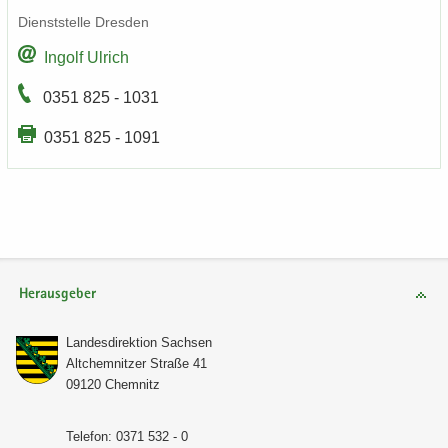
Dienst­stel­le Dres­den
In­golf Ul­rich
0351 825 - 1031
0351 825 - 1091
Herausgeber
Lan­des­di­rek­ti­on Sach­sen
Alt­chem­nit­zer Stra­ße 41
09120 Chem­nitz
Te­le­fon: 0371 532 - 0