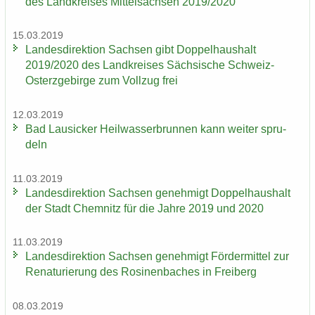
des Land­krei­ses Mit­tel­sach­sen 2019/2020
15.03.2019
Lan­des­di­rek­ti­on Sach­sen gibt Dop­pel­haus­halt
2019/2020 des Land­krei­ses Säch­si­sche Schweiz-​
Osterzgebirge zum Voll­zug frei
12.03.2019
Bad Lau­si­cker Heil­was­ser­brun­nen kann wei­ter spru­
deln
11.03.2019
Lan­des­di­rek­ti­on Sach­sen ge­neh­migt Dop­pel­haus­halt
der Stadt Chem­nitz für die Jahre 2019 und 2020
11.03.2019
Lan­des­di­rek­ti­on Sach­sen ge­neh­migt För­der­mit­tel zur
Re­na­tu­rie­rung des Ro­si­nen­ba­ches in Frei­berg
08.03.2019