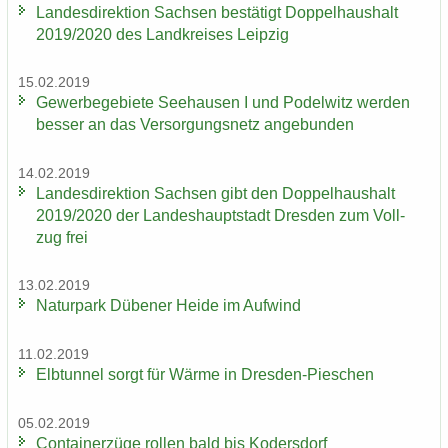
Lan­des­di­rek­ti­on Sach­sen be­stä­tigt Dop­pel­haus­halt
2019/2020 des Land­krei­ses Leip­zig
15.02.2019
Ge­wer­be­ge­bie­te See­hau­sen I und Po­del­witz wer­den
bes­ser an das Ver­sor­gungs­netz an­ge­bun­den
14.02.2019
Lan­des­di­rek­ti­on Sach­sen gibt den Dop­pel­haus­halt
2019/2020 der Lan­des­haupt­stadt Dres­den zum Voll­
zug frei
13.02.2019
Na­tur­park Dü­be­ner Heide im Auf­wind
11.02.2019
Elb­tun­nel sorgt für Wärme in Dresden-​Pieschen
05.02.2019
Con­tai­ner­zü­ge rol­len bald bis Ko­ders­dorf