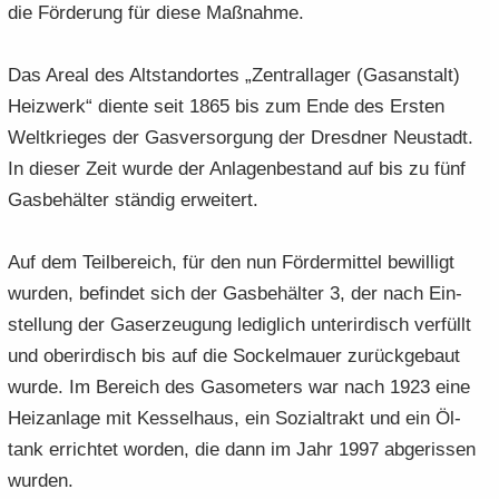
die För­de­rung für diese Maß­nah­me.
Das Areal des Alt­stand­or­tes „Zen­tral­la­ger (Gas­an­stalt)
Heiz­werk“ dien­te seit 1865 bis zum Ende des Ers­ten
Welt­krie­ges der Gas­ver­sor­gung der Dresd­ner Neu­stadt.
In die­ser Zeit wurde der An­la­gen­be­stand auf bis zu fünf
Gas­be­häl­ter stän­dig er­wei­tert.
Auf dem Teil­be­reich, für den nun För­der­mit­tel be­wil­ligt
wur­den, be­fin­det sich der Gas­be­häl­ter 3, der nach Ein­
stel­lung der Gas­er­zeu­gung le­dig­lich un­ter­ir­disch ver­füllt
und ober­ir­disch bis auf die So­ckel­mau­er zu­rück­ge­baut
wurde. Im Be­reich des Ga­so­me­ters war nach 1923 eine
Heiz­an­la­ge mit Kes­sel­haus, ein So­zi­al­trakt und ein Öl­
tank er­rich­tet wor­den, die dann im Jahr 1997 ab­ge­ris­sen
wur­den.