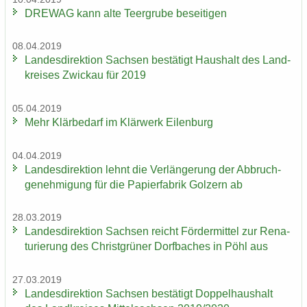
DRE­WAG kann alte Teergru­be be­sei­ti­gen
08.04.2019
Lan­des­di­rek­ti­on Sach­sen be­stä­tigt Haus­halt des Land­
krei­ses Zwi­ckau für 2019
05.04.2019
Mehr Klär­be­darf im Klär­werk Ei­len­burg
04.04.2019
Lan­des­di­rek­ti­on lehnt die Ver­län­ge­rung der Ab­bruch­
ge­neh­mi­gung für die Pa­pier­fa­brik Golz­ern ab
28.03.2019
Lan­des­di­rek­ti­on Sach­sen reicht För­der­mit­tel zur Re­na­
tu­rie­rung des Christ­grü­ner Dorf­ba­ches in Pöhl aus
27.03.2019
Lan­des­di­rek­ti­on Sach­sen be­stä­tigt Dop­pel­haus­halt