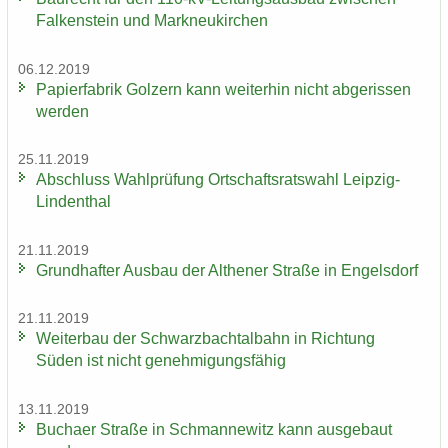
Fal­ken­stein und Mark­neu­kir­chen
06.12.2019
Pa­pier­fa­brik Golz­ern kann wei­ter­hin nicht ab­ge­ris­sen
wer­den
25.11.2019
Ab­schluss Wahl­prü­fung Ort­schafts­rats­wahl Leipzig-​
Lindenthal
21.11.2019
Grund­haf­ter Aus­bau der Alt­he­ner Stra­ße in En­gels­dorf
21.11.2019
Wei­ter­bau der Schwarz­bach­tal­bahn in Rich­tung
Süden ist nicht ge­neh­mi­gungs­fä­hig
13.11.2019
Bu­ch­a­er Stra­ße in Sch­man­ne­witz kann aus­ge­baut