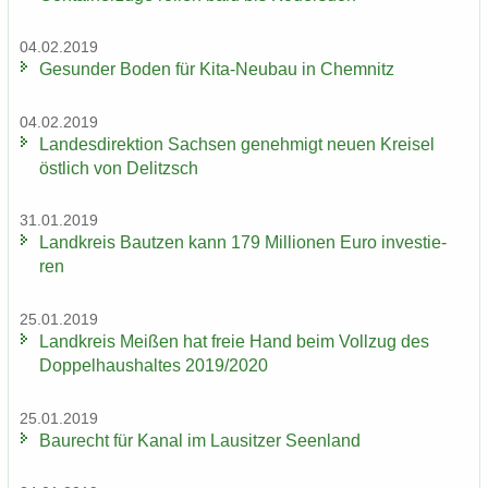
04.02.2019
Ge­sun­der Boden für Kita-​Neubau in Chem­nitz
04.02.2019
Lan­des­di­rek­ti­on Sach­sen ge­neh­migt neuen Krei­sel
öst­lich von De­litzsch
31.01.2019
Land­kreis Baut­zen kann 179 Mil­lio­nen Euro in­ves­tie­
ren
25.01.2019
Land­kreis Mei­ßen hat freie Hand beim Voll­zug des
Dop­pel­haus­hal­tes 2019/2020
25.01.2019
Bau­recht für Kanal im Lau­sit­zer Se­en­land