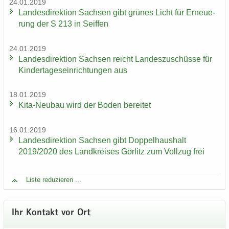
24.01.2019
Lan­des­di­rek­ti­on Sach­sen gibt grü­nes Licht für Er­neue­
rung der S 213 in Seif­fen
24.01.2019
Lan­des­di­rek­ti­on Sach­sen reicht Lan­des­zu­schüs­se für
Kin­der­ta­ges­ein­rich­tun­gen aus
18.01.2019
Kita-​Neubau wird der Boden be­rei­tet
16.01.2019
Lan­des­di­rek­ti­on Sach­sen gibt Dop­pel­haus­halt
2019/2020 des Land­krei­ses Gör­litz zum Voll­zug frei
Liste re­du­zie­ren ...
Ihr Kon­takt vor Ort