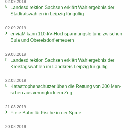
02.09.2019
Lan­des­di­rek­ti­on Sach­sen er­klärt Wahl­er­geb­nis der
Stadt­rats­wah­len in Leip­zig für gül­tig
02.09.2019
en­viaM kann 110-​kV-Hochspannungsleitung zwi­schen
Eula und Ober­els­dorf er­neu­ern
29.08.2019
Lan­des­di­rek­ti­on Sach­sen er­klärt Wahl­er­geb­nis der
Kreis­tags­wah­len im Land­kreis Leip­zig für gül­tig
22.08.2019
Ka­ta­stro­phen­schüt­zer üben die Ret­tung von 300 Men­
schen aus ver­un­glück­tem Zug
21.08.2019
Freie Bahn für Fi­sche in der Spree
20.08.2019