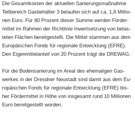
Die Ge­samt­kos­ten der ak­tu­el­len Sa­nie­rungs­maß­nah­me
Teil­be­reich Gas­be­häl­ter 3 be­lau­fen sich auf ca. 1,8 Mil­lio­
nen Euro. Für 80 Pro­zent die­ser Summe wer­den För­der­
mit­tel im Rah­men der Richt­li­nie In­wert­set­zung von be­las­
te­ten Flä­chen be­reit­ge­stellt. Die Mit­tel stam­men aus dem
Eu­ro­päi­schen Fonds für re­gio­na­le Ent­wick­lung (EFRE).
Den Ei­gen­mit­tel­an­teil von 20 Pro­zent trägt die DRE­WAG.
Für die Bo­den­sa­nie­rung im Areal des ehe­ma­li­gen Gas­
wer­kes in der Dresd­ner Neu­stadt sind damit aus dem Eu­
ro­päi­schen Fonds für re­gio­na­le Ent­wick­lung (EFRE) bis­
her För­der­mit­tel in Höhe von ins­ge­samt rund 10 Mil­lio­nen
Euro be­reit­ge­stellt wor­den.