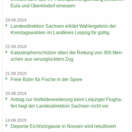
Eula und Ober­els­dorf er­neu­ern
29.08.2019
Lan­des­di­rek­ti­on Sach­sen er­klärt Wahl­er­geb­nis der
Kreis­tags­wah­len im Land­kreis Leip­zig für gül­tig
22.08.2019
Ka­ta­stro­phen­schüt­zer üben die Ret­tung von 300 Men­
schen aus ver­un­glück­tem Zug
21.08.2019
Freie Bahn für Fi­sche in der Spree
20.08.2019
An­trag zur Vor­fel­d­er­wei­te­rung beim Leip­zi­ger Flug­ha­
fen liegt der Lan­des­di­rek­ti­on Sach­sen nicht vor
14.08.2019
De­po­nie Eich­holz­gas­se in Nos­sen wird re­kul­ti­viert