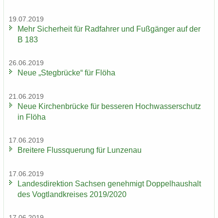
19.07.2019
Mehr Si­cher­heit für Rad­fah­rer und Fuß­gän­ger auf der
B 183
26.06.2019
Neue „Steg­brü­cke“ für Flöha
21.06.2019
Neue Kir­chen­brü­cke für bes­se­ren Hoch­was­ser­schutz
in Flöha
17.06.2019
Brei­te­re Fluss­que­rung für Lun­zen­au
17.06.2019
Lan­des­di­rek­ti­on Sach­sen ge­neh­migt Dop­pel­haus­halt
des Vogt­land­krei­ses 2019/2020
17.06.2019