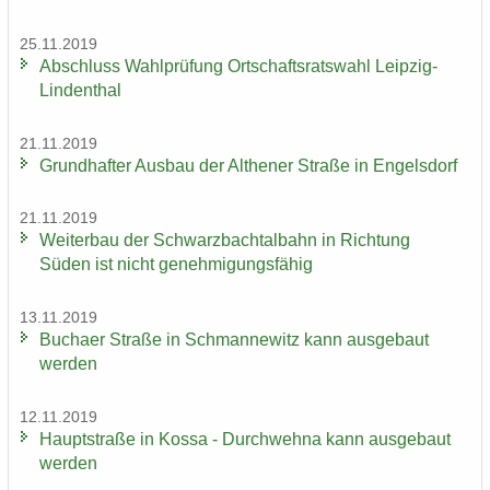
25.11.2019
Ab­schluss Wahl­prü­fung Ort­schafts­rats­wahl Leipzig-​
Lindenthal
21.11.2019
Grund­haf­ter Aus­bau der Alt­he­ner Stra­ße in En­gels­dorf
21.11.2019
Wei­ter­bau der Schwarz­bach­tal­bahn in Rich­tung
Süden ist nicht ge­neh­mi­gungs­fä­hig
13.11.2019
Bu­ch­a­er Stra­ße in Sch­man­ne­witz kann aus­ge­baut
wer­den
12.11.2019
Haupt­stra­ße in Kossa - Durch­weh­na kann aus­ge­baut
wer­den