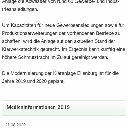
An­la­ge die Ab­wäs­ser von rund 60 Gewerbe-​ und In­dus­
trie­an­sied­lun­gen.
Um Ka­pa­zi­tä­ten für neue Ge­wer­be­an­sied­lun­gen sowie für
Pro­duk­ti­ons­er­wei­te­run­gen der vor­han­de­nen Be­trie­be zu
schaf­fen, wird die An­la­ge auf den ak­tu­el­len Stand der
Klär­werks­tech­nik ge­bracht. Im Er­geb­nis kann künf­tig eine
hö­he­re Schmutz­fracht im Zu­lauf ge­rei­nigt wer­den.
Die Mo­der­ni­sie­rung der Klär­an­la­ge Ei­len­burg ist für die
Jahre 2019 und 2020 ge­plant.
Me­di­en­in­for­ma­tio­nen 2019
21.08.2020