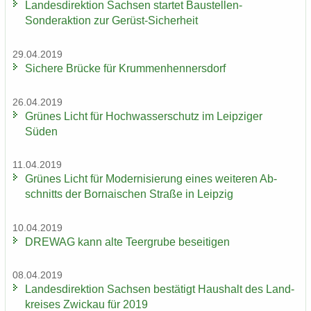
Lan­des­di­rek­ti­on Sach­sen star­tet Baustellen-​
Sonderaktion zur Gerüst-​Sicherheit
29.04.2019
Si­che­re Brü­cke für Krum­men­hen­ners­dorf
26.04.2019
Grü­nes Licht für Hoch­was­ser­schutz im Leip­zi­ger
Süden
11.04.2019
Grü­nes Licht für Mo­der­ni­sie­rung eines wei­te­ren Ab­
schnitts der Bor­na­i­schen Stra­ße in Leip­zig
10.04.2019
DRE­WAG kann alte Teergru­be be­sei­ti­gen
08.04.2019
Lan­des­di­rek­ti­on Sach­sen be­stä­tigt Haus­halt des Land­
krei­ses Zwi­ckau für 2019