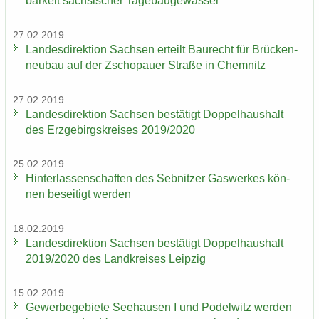
bar­keit säch­si­scher Ta­ge­bau­ge­wäs­ser
27.02.2019
Lan­des­di­rek­ti­on Sach­sen er­teilt Bau­recht für Brü­cken­
neu­bau auf der Zscho­pau­er Stra­ße in Chem­nitz
27.02.2019
Lan­des­di­rek­ti­on Sach­sen be­stä­tigt Dop­pel­haus­halt
des Erz­ge­birgs­krei­ses 2019/2020
25.02.2019
Hin­ter­las­sen­schaf­ten des Seb­nit­zer Gas­wer­kes kön­
nen be­sei­tigt wer­den
18.02.2019
Lan­des­di­rek­ti­on Sach­sen be­stä­tigt Dop­pel­haus­halt
2019/2020 des Land­krei­ses Leip­zig
15.02.2019
Ge­wer­be­ge­bie­te See­hau­sen I und Po­del­witz wer­den