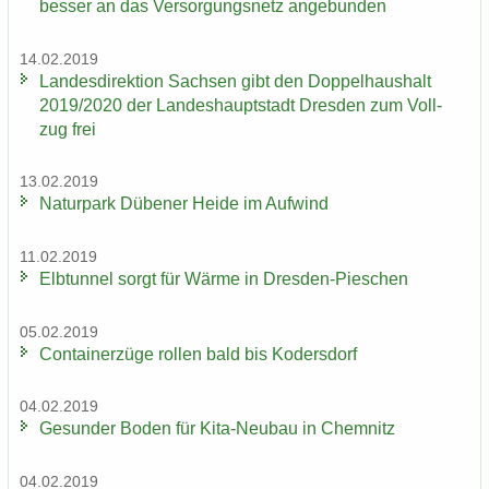
bes­ser an das Ver­sor­gungs­netz an­ge­bun­den
14.02.2019
Lan­des­di­rek­ti­on Sach­sen gibt den Dop­pel­haus­halt
2019/2020 der Lan­des­haupt­stadt Dres­den zum Voll­
zug frei
13.02.2019
Na­tur­park Dü­be­ner Heide im Auf­wind
11.02.2019
Elb­tun­nel sorgt für Wärme in Dresden-​Pieschen
05.02.2019
Con­tai­ner­zü­ge rol­len bald bis Ko­ders­dorf
04.02.2019
Ge­sun­der Boden für Kita-​Neubau in Chem­nitz
04.02.2019