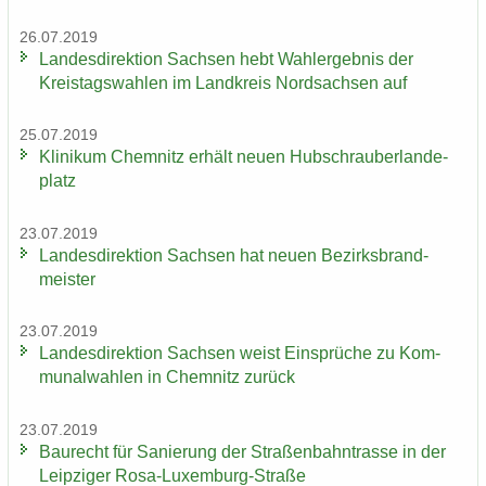
26.07.2019
Lan­des­di­rek­ti­on Sach­sen hebt Wahl­er­geb­nis der
Kreis­tags­wah­len im Land­kreis Nord­sach­sen auf
25.07.2019
Kli­ni­kum Chem­nitz er­hält neuen Hub­schrau­ber­lan­de­
platz
23.07.2019
Lan­des­di­rek­ti­on Sach­sen hat neuen Be­zirks­brand­
meis­ter
23.07.2019
Lan­des­di­rek­ti­on Sach­sen weist Ein­sprü­che zu Kom­
mu­nal­wah­len in Chem­nitz zu­rück
23.07.2019
Bau­recht für Sa­nie­rung der Stra­ßen­bahn­tras­se in der
Leip­zi­ger Rosa-​Luxemburg-Straße