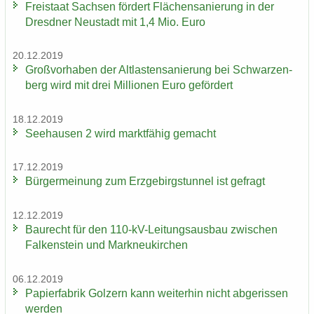
Frei­staat Sach­sen för­dert Flä­chen­sa­nie­rung in der
Dresd­ner Neu­stadt mit 1,4 Mio. Euro
20.12.2019
Groß­vor­ha­ben der Alt­las­ten­sa­nie­rung bei Schwar­zen­
berg wird mit drei Mil­lio­nen Euro ge­för­dert
18.12.2019
See­hau­sen 2 wird markt­fä­hig ge­macht
17.12.2019
Bür­ger­mei­nung zum Erz­ge­birgs­tun­nel ist ge­fragt
12.12.2019
Bau­recht für den 110-​kV-Leitungsausbau zwi­schen
Fal­ken­stein und Mark­neu­kir­chen
06.12.2019
Pa­pier­fa­brik Golz­ern kann wei­ter­hin nicht ab­ge­ris­sen
wer­den