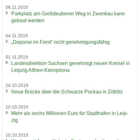
06.11.2019
Park­platz am Groß­deu­be­ner Weg in Zwenkau kann
ge­baut wer­den
04.11.2019
„De­po­nie im Forst“ nicht ge­neh­mi­gungs­fä­hig
01.11.2019
Lan­des­di­rek­ti­on Sach­sen ge­neh­migt neuen Krei­sel in
Leip­zig Althen-​Kleinpösna
24.10.2019
Neue Brü­cke über die Schwar­ze Po­ckau in Zö­blitz
10.10.2019
Mehr als sechs Mil­lio­nen Euro für Stadt­ha­fen in Leip­
zig
10.10.2019