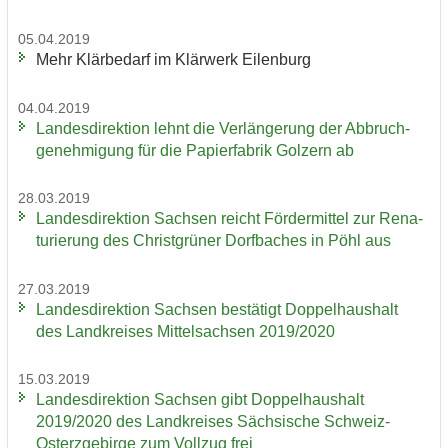
05.04.2019
Mehr Klär­be­darf im Klär­werk Ei­len­burg
04.04.2019
Lan­des­di­rek­ti­on lehnt die Ver­län­ge­rung der Ab­bruch­
ge­neh­mi­gung für die Pa­pier­fa­brik Golz­ern ab
28.03.2019
Lan­des­di­rek­ti­on Sach­sen reicht För­der­mit­tel zur Re­na­
tu­rie­rung des Christ­grü­ner Dorf­ba­ches in Pöhl aus
27.03.2019
Lan­des­di­rek­ti­on Sach­sen be­stä­tigt Dop­pel­haus­halt
des Land­krei­ses Mit­tel­sach­sen 2019/2020
15.03.2019
Lan­des­di­rek­ti­on Sach­sen gibt Dop­pel­haus­halt
2019/2020 des Land­krei­ses Säch­si­sche Schweiz-​
Osterzgebirge zum Voll­zug frei