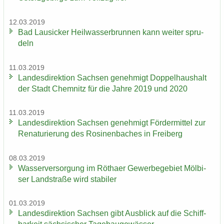
12.03.2019
Bad Lau­si­cker Heil­was­ser­brun­nen kann wei­ter spru­
deln
11.03.2019
Lan­des­di­rek­ti­on Sach­sen ge­neh­migt Dop­pel­haus­halt
der Stadt Chem­nitz für die Jahre 2019 und 2020
11.03.2019
Lan­des­di­rek­ti­on Sach­sen ge­neh­migt För­der­mit­tel zur
Re­na­tu­rie­rung des Ro­si­nen­ba­ches in Frei­berg
08.03.2019
Was­ser­ver­sor­gung im Rö­tha­er Ge­wer­be­ge­biet Möl­bi­
ser Land­stra­ße wird sta­bi­ler
01.03.2019
Lan­des­di­rek­ti­on Sach­sen gibt Aus­blick auf die Schiff­