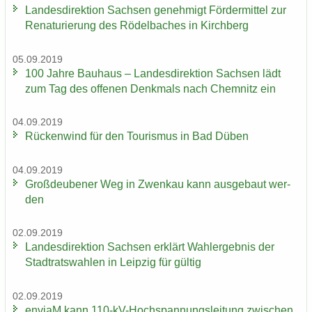
Lan­des­di­rek­ti­on Sach­sen ge­neh­migt För­der­mit­tel zur
Re­na­tu­rie­rung des Rö­del­ba­ches in Kirch­berg
05.09.2019
100 Jahre Bau­haus – Lan­des­di­rek­ti­on Sach­sen lädt
zum Tag des of­fe­nen Denk­mals nach Chem­nitz ein
04.09.2019
Rü­cken­wind für den Tou­ris­mus in Bad Düben
04.09.2019
Groß­deu­be­ner Weg in Zwenkau kann aus­ge­baut wer­
den
02.09.2019
Lan­des­di­rek­ti­on Sach­sen er­klärt Wahl­er­geb­nis der
Stadt­rats­wah­len in Leip­zig für gül­tig
02.09.2019
en­viaM kann 110-​kV-Hochspannungsleitung zwi­schen