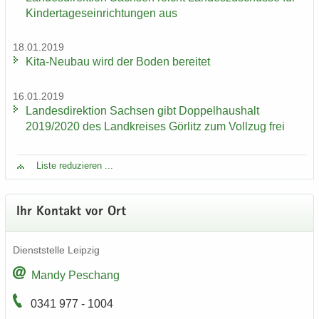
Kin­der­ta­ges­ein­rich­tun­gen aus
18.01.2019
Kita-​Neubau wird der Boden be­rei­tet
16.01.2019
Lan­des­di­rek­ti­on Sach­sen gibt Dop­pel­haus­halt
2019/2020 des Land­krei­ses Gör­litz zum Voll­zug frei
Liste re­du­zie­ren ...
Ihr Kon­takt vor Ort
Dienst­stel­le Leip­zig
Mandy Peschang
0341 977 - 1004