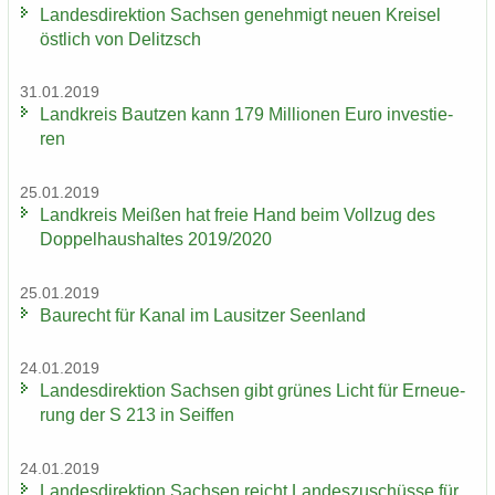
Lan­des­di­rek­ti­on Sach­sen ge­neh­migt neuen Krei­sel
öst­lich von De­litzsch
31.01.2019
Land­kreis Baut­zen kann 179 Mil­lio­nen Euro in­ves­tie­
ren
25.01.2019
Land­kreis Mei­ßen hat freie Hand beim Voll­zug des
Dop­pel­haus­hal­tes 2019/2020
25.01.2019
Bau­recht für Kanal im Lau­sit­zer Se­en­land
24.01.2019
Lan­des­di­rek­ti­on Sach­sen gibt grü­nes Licht für Er­neue­
rung der S 213 in Seif­fen
24.01.2019
Lan­des­di­rek­ti­on Sach­sen reicht Lan­des­zu­schüs­se für