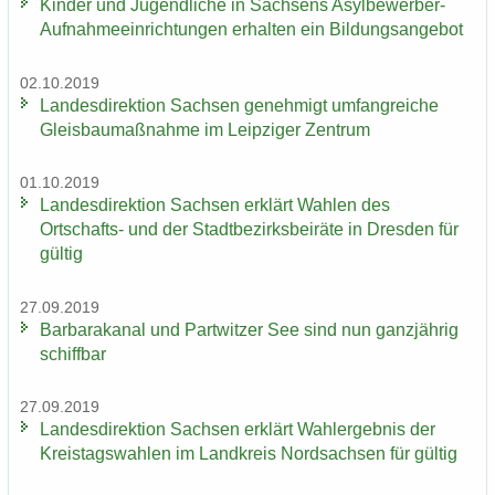
Kin­der und Ju­gend­li­che in Sach­sens Asylbewerber-​
Aufnahmeeinrichtungen er­hal­ten ein Bil­dungs­an­ge­bot
02.10.2019
Lan­des­di­rek­ti­on Sach­sen ge­neh­migt um­fang­rei­che
Gleis­bau­maß­nah­me im Leip­zi­ger Zen­trum
01.10.2019
Lan­des­di­rek­ti­on Sach­sen er­klärt Wah­len des
Ortschafts-​ und der Stadt­be­zirks­bei­rä­te in Dres­den für
gül­tig
27.09.2019
Bar­ba­ra­ka­nal und Part­wit­zer See sind nun ganz­jäh­rig
schiff­bar
27.09.2019
Lan­des­di­rek­ti­on Sach­sen er­klärt Wahl­er­geb­nis der
Kreis­tags­wah­len im Land­kreis Nord­sach­sen für gül­tig