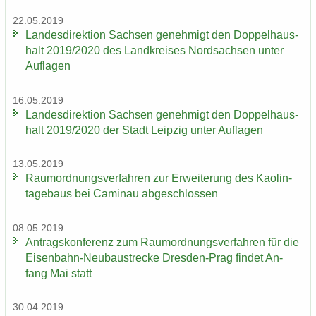
22.05.2019
Lan­des­di­rek­ti­on Sach­sen ge­neh­migt den Dop­pel­haus­
halt 2019/2020 des Land­krei­ses Nord­sach­sen unter
Auf­la­gen
16.05.2019
Lan­des­di­rek­ti­on Sach­sen ge­neh­migt den Dop­pel­haus­
halt 2019/2020 der Stadt Leip­zig unter Auf­la­gen
13.05.2019
Raum­ord­nungs­ver­fah­ren zur Er­wei­te­rung des Kao­lin­
ta­ge­baus bei Ca­min­au ab­ge­schlos­sen
08.05.2019
An­trags­kon­fe­renz zum Raum­ord­nungs­ver­fah­ren für die
Eisenbahn-​Neubaustrecke Dresden-​Prag fin­det An­
fang Mai statt
30.04.2019