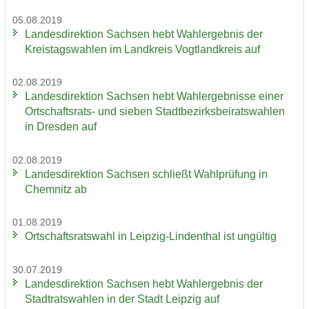
05.08.2019
Lan­des­di­rek­ti­on Sach­sen hebt Wahl­er­geb­nis der
Kreis­tags­wah­len im Land­kreis Vogt­land­kreis auf
02.08.2019
Lan­des­di­rek­ti­on Sach­sen hebt Wahl­er­geb­nis­se einer
Ortschaftsrats-​ und sie­ben Stadt­be­zirks­bei­rats­wah­len
in Dres­den auf
02.08.2019
Lan­des­di­rek­ti­on Sach­sen schließt Wahl­prü­fung in
Chem­nitz ab
01.08.2019
Ort­schafts­rats­wahl in Leipzig-​Lindenthal ist un­gül­tig
30.07.2019
Lan­des­di­rek­ti­on Sach­sen hebt Wahl­er­geb­nis der
Stadt­rats­wah­len in der Stadt Leip­zig auf