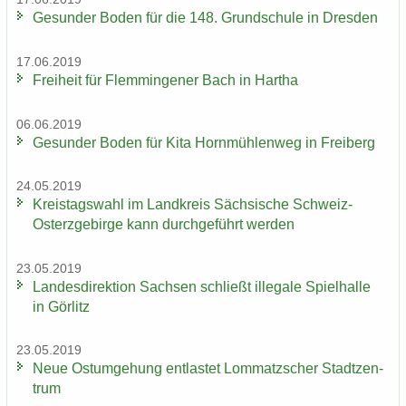
Ge­sun­der Boden für die 148. Grund­schu­le in Dres­den
17.06.2019
Frei­heit für Flem­min­ge­ner Bach in Har­tha
06.06.2019
Ge­sun­der Boden für Kita Horn­müh­len­weg in Frei­berg
24.05.2019
Kreis­tags­wahl im Land­kreis Säch­si­sche Schweiz-​
Osterzgebirge kann durch­ge­führt wer­den
23.05.2019
Lan­des­di­rek­ti­on Sach­sen schließt il­le­ga­le Spiel­hal­le
in Gör­litz
23.05.2019
Neue Ost­um­ge­hung ent­las­tet Lom­matz­scher Stadt­zen­
trum