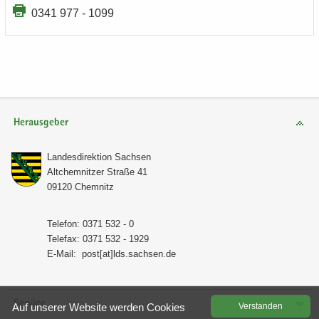
0341 977 - 1099
Herausgeber
Lan­des­di­rek­ti­on Sach­sen
Alt­chem­nit­zer Stra­ße 41
09120 Chem­nitz
Te­le­fon: 0371 532 - 0
Te­le­fax: 0371 532 - 1929
E-​Mail:
post[at]lds.sach­sen.de
Service
Auf un­se­rer Web­site wer­den Coo­kies
Ver­stan­den