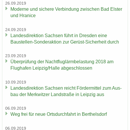
26.09.2019
Mo­der­ne und si­che­re Ver­bin­dung zwi­schen Bad Els­ter
und Hra­nice
24.09.2019
Lan­des­di­rek­ti­on Sach­sen führt in Dres­den eine
Baustellen-​Sonderaktion zur Gerüst-​Sicherheit durch
23.09.2019
Über­prü­fung der Nacht­flug­lärm­be­las­tung 2018 am
Flug­ha­fen Leip­zig/Halle ab­ge­schlos­sen
10.09.2019
Lan­des­di­rek­ti­on Sach­sen reicht För­der­mit­tel zum Aus­
bau der Merk­wit­zer Land­stra­ße in Leip­zig aus
06.09.2019
Weg frei für neue Orts­durch­fahrt in Bert­hels­dorf
06.09.2019