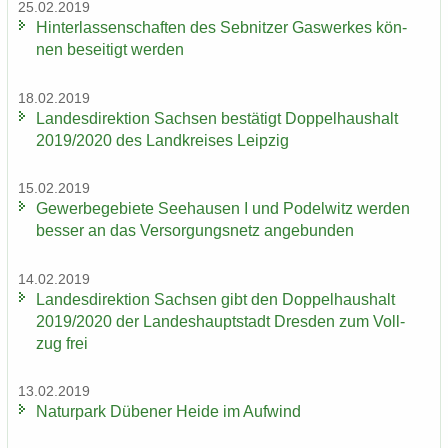
25.02.2019
Hin­ter­las­sen­schaf­ten des Seb­nit­zer Gas­wer­kes kön­
nen be­sei­tigt wer­den
18.02.2019
Lan­des­di­rek­ti­on Sach­sen be­stä­tigt Dop­pel­haus­halt
2019/2020 des Land­krei­ses Leip­zig
15.02.2019
Ge­wer­be­ge­bie­te See­hau­sen I und Po­del­witz wer­den
bes­ser an das Ver­sor­gungs­netz an­ge­bun­den
14.02.2019
Lan­des­di­rek­ti­on Sach­sen gibt den Dop­pel­haus­halt
2019/2020 der Lan­des­haupt­stadt Dres­den zum Voll­
zug frei
13.02.2019
Na­tur­park Dü­be­ner Heide im Auf­wind