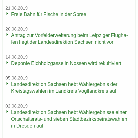
21.08.2019
Freie Bahn für Fi­sche in der Spree
20.08.2019
An­trag zur Vor­fel­d­er­wei­te­rung beim Leip­zi­ger Flug­ha­
fen liegt der Lan­des­di­rek­ti­on Sach­sen nicht vor
14.08.2019
De­po­nie Eich­holz­gas­se in Nos­sen wird re­kul­ti­viert
05.08.2019
Lan­des­di­rek­ti­on Sach­sen hebt Wahl­er­geb­nis der
Kreis­tags­wah­len im Land­kreis Vogt­land­kreis auf
02.08.2019
Lan­des­di­rek­ti­on Sach­sen hebt Wahl­er­geb­nis­se einer
Ortschaftsrats-​ und sie­ben Stadt­be­zirks­bei­rats­wah­len
in Dres­den auf