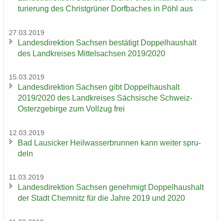
tu­rie­rung des Christ­grü­ner Dorf­ba­ches in Pöhl aus
27.03.2019
Lan­des­di­rek­ti­on Sach­sen be­stä­tigt Dop­pel­haus­halt
des Land­krei­ses Mit­tel­sach­sen 2019/2020
15.03.2019
Lan­des­di­rek­ti­on Sach­sen gibt Dop­pel­haus­halt
2019/2020 des Land­krei­ses Säch­si­sche Schweiz-​
Osterzgebirge zum Voll­zug frei
12.03.2019
Bad Lau­si­cker Heil­was­ser­brun­nen kann wei­ter spru­
deln
11.03.2019
Lan­des­di­rek­ti­on Sach­sen ge­neh­migt Dop­pel­haus­halt
der Stadt Chem­nitz für die Jahre 2019 und 2020