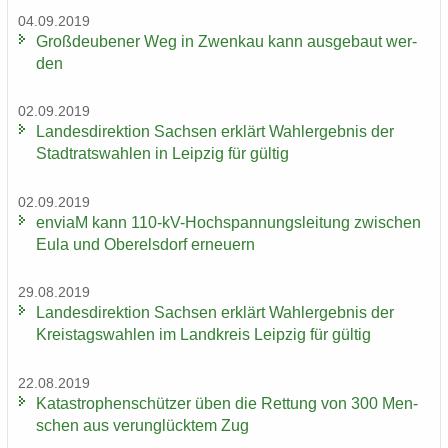
04.09.2019
Groß­deu­be­ner Weg in Zwenkau kann aus­ge­baut wer­
den
02.09.2019
Lan­des­di­rek­ti­on Sach­sen er­klärt Wahl­er­geb­nis der
Stadt­rats­wah­len in Leip­zig für gül­tig
02.09.2019
en­viaM kann 110-​kV-Hochspannungsleitung zwi­schen
Eula und Ober­els­dorf er­neu­ern
29.08.2019
Lan­des­di­rek­ti­on Sach­sen er­klärt Wahl­er­geb­nis der
Kreis­tags­wah­len im Land­kreis Leip­zig für gül­tig
22.08.2019
Ka­ta­stro­phen­schüt­zer üben die Ret­tung von 300 Men­
schen aus ver­un­glück­tem Zug