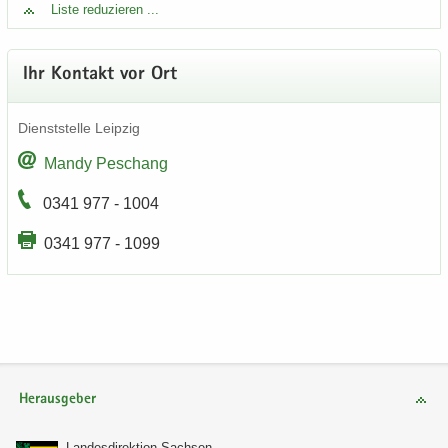
Liste re­du­zie­ren ...
Ihr Kon­takt vor Ort
Dienst­stel­le Leip­zig
Mandy Peschang
0341 977 - 1004
0341 977 - 1099
Herausgeber
Lan­des­di­rek­ti­on Sach­sen