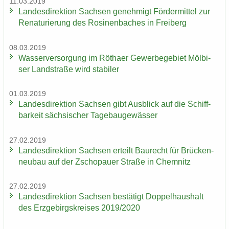
11.03.2019
Lan­des­di­rek­ti­on Sach­sen ge­neh­migt För­der­mit­tel zur
Re­na­tu­rie­rung des Ro­si­nen­ba­ches in Frei­berg
08.03.2019
Was­ser­ver­sor­gung im Rö­tha­er Ge­wer­be­ge­biet Möl­bi­
ser Land­stra­ße wird sta­bi­ler
01.03.2019
Lan­des­di­rek­ti­on Sach­sen gibt Aus­blick auf die Schiff­
bar­keit säch­si­scher Ta­ge­bau­ge­wäs­ser
27.02.2019
Lan­des­di­rek­ti­on Sach­sen er­teilt Bau­recht für Brü­cken­
neu­bau auf der Zscho­pau­er Stra­ße in Chem­nitz
27.02.2019
Lan­des­di­rek­ti­on Sach­sen be­stä­tigt Dop­pel­haus­halt
des Erz­ge­birgs­krei­ses 2019/2020