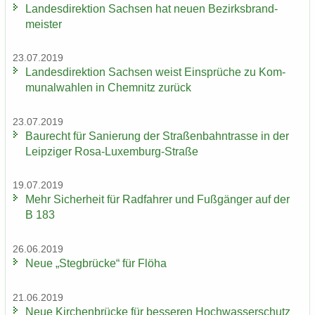
Lan­des­di­rek­ti­on Sach­sen hat neuen Be­zirks­brand­
meis­ter
23.07.2019
Lan­des­di­rek­ti­on Sach­sen weist Ein­sprü­che zu Kom­
mu­nal­wah­len in Chem­nitz zu­rück
23.07.2019
Bau­recht für Sa­nie­rung der Stra­ßen­bahn­tras­se in der
Leip­zi­ger Rosa-​Luxemburg-Straße
19.07.2019
Mehr Si­cher­heit für Rad­fah­rer und Fuß­gän­ger auf der
B 183
26.06.2019
Neue „Steg­brü­cke“ für Flöha
21.06.2019
Neue Kir­chen­brü­cke für bes­se­ren Hoch­was­ser­schutz