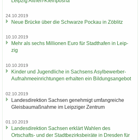
Leip­zig Althen-​Kleinpösna
24.10.2019
Neue Brü­cke über die Schwar­ze Po­ckau in Zö­blitz
10.10.2019
Mehr als sechs Mil­lio­nen Euro für Stadt­ha­fen in Leip­
zig
10.10.2019
Kin­der und Ju­gend­li­che in Sach­sens Asylbewerber-​
Aufnahmeeinrichtungen er­hal­ten ein Bil­dungs­an­ge­bot
02.10.2019
Lan­des­di­rek­ti­on Sach­sen ge­neh­migt um­fang­rei­che
Gleis­bau­maß­nah­me im Leip­zi­ger Zen­trum
01.10.2019
Lan­des­di­rek­ti­on Sach­sen er­klärt Wah­len des
Ortschafts-​ und der Stadt­be­zirks­bei­rä­te in Dres­den für