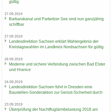
gül­tig
27.09.2019
Bar­ba­ra­ka­nal und Part­wit­zer See sind nun ganz­jäh­rig
schiff­bar
27.09.2019
Lan­des­di­rek­ti­on Sach­sen er­klärt Wahl­er­geb­nis der
Kreis­tags­wah­len im Land­kreis Nord­sach­sen für gül­tig
26.09.2019
Mo­der­ne und si­che­re Ver­bin­dung zwi­schen Bad Els­ter
und Hra­nice
24.09.2019
Lan­des­di­rek­ti­on Sach­sen führt in Dres­den eine
Baustellen-​Sonderaktion zur Gerüst-​Sicherheit durch
23.09.2019
Über­prü­fung der Nacht­flug­lärm­be­las­tung 2018 am