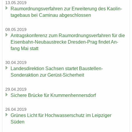
13.05.2019
Raum­ord­nungs­ver­fah­ren zur Er­wei­te­rung des Kao­lin­
ta­ge­baus bei Ca­min­au ab­ge­schlos­sen
08.05.2019
An­trags­kon­fe­renz zum Raum­ord­nungs­ver­fah­ren für die
Eisenbahn-​Neubaustrecke Dresden-​Prag fin­det An­
fang Mai statt
30.04.2019
Lan­des­di­rek­ti­on Sach­sen star­tet Baustellen-​
Sonderaktion zur Gerüst-​Sicherheit
29.04.2019
Si­che­re Brü­cke für Krum­men­hen­ners­dorf
26.04.2019
Grü­nes Licht für Hoch­was­ser­schutz im Leip­zi­ger
Süden