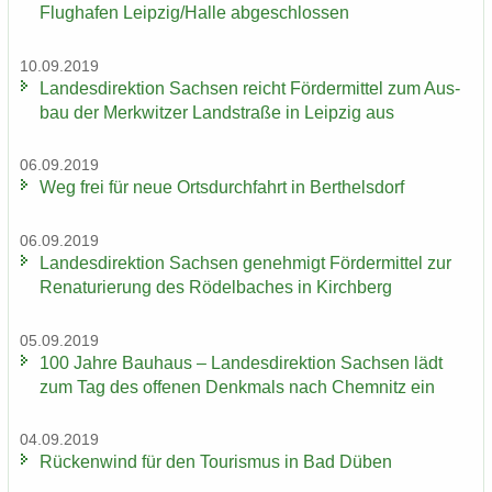
Flug­ha­fen Leip­zig/Halle ab­ge­schlos­sen
10.09.2019
Lan­des­di­rek­ti­on Sach­sen reicht För­der­mit­tel zum Aus­
bau der Merk­wit­zer Land­stra­ße in Leip­zig aus
06.09.2019
Weg frei für neue Orts­durch­fahrt in Bert­hels­dorf
06.09.2019
Lan­des­di­rek­ti­on Sach­sen ge­neh­migt För­der­mit­tel zur
Re­na­tu­rie­rung des Rö­del­ba­ches in Kirch­berg
05.09.2019
100 Jahre Bau­haus – Lan­des­di­rek­ti­on Sach­sen lädt
zum Tag des of­fe­nen Denk­mals nach Chem­nitz ein
04.09.2019
Rü­cken­wind für den Tou­ris­mus in Bad Düben