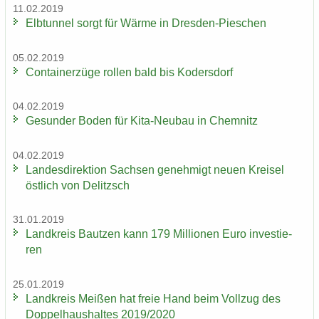
11.02.2019
Elb­tun­nel sorgt für Wärme in Dresden-​Pieschen
05.02.2019
Con­tai­ner­zü­ge rol­len bald bis Ko­ders­dorf
04.02.2019
Ge­sun­der Boden für Kita-​Neubau in Chem­nitz
04.02.2019
Lan­des­di­rek­ti­on Sach­sen ge­neh­migt neuen Krei­sel
öst­lich von De­litzsch
31.01.2019
Land­kreis Baut­zen kann 179 Mil­lio­nen Euro in­ves­tie­
ren
25.01.2019
Land­kreis Mei­ßen hat freie Hand beim Voll­zug des
Dop­pel­haus­hal­tes 2019/2020