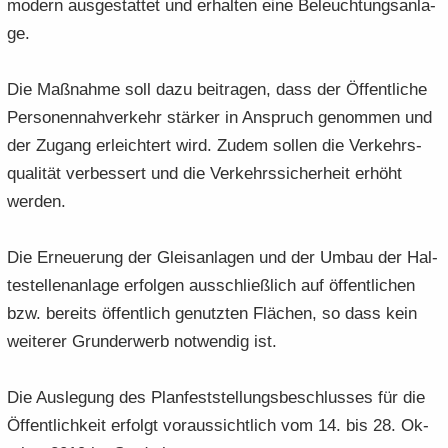
mo­dern aus­ge­stat­tet und er­hal­ten eine Be­leuch­tungs­an­la­
ge.
Die Maß­nah­me soll dazu bei­tra­gen, dass der Öf­fent­li­che
Per­so­nen­nah­ver­kehr stär­ker in An­spruch ge­nom­men und
der Zu­gang er­leich­tert wird. Zudem sol­len die Ver­kehrs­
qua­li­tät ver­bes­sert und die Ver­kehrs­si­cher­heit er­höht
wer­den.
Die Er­neue­rung der Gleis­an­la­gen und der Umbau der Hal­
te­stel­len­an­la­ge er­fol­gen aus­schließ­lich auf öf­fent­li­chen
bzw. be­reits öf­fent­lich ge­nutz­ten Flä­chen, so dass kein
wei­te­rer Grund­er­werb not­wen­dig ist.
Die Aus­le­gung des Plan­fest­stel­lungs­be­schlus­ses für die
Öf­fent­lich­keit er­folgt vor­aus­sicht­lich vom 14. bis 28. Ok­