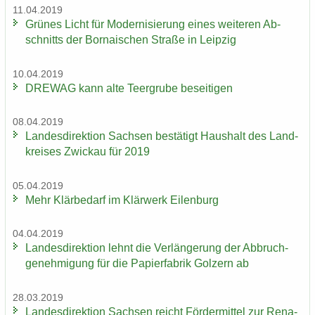
11.04.2019
Grü­nes Licht für Mo­der­ni­sie­rung eines wei­te­ren Ab­
schnitts der Bor­na­i­schen Stra­ße in Leip­zig
10.04.2019
DRE­WAG kann alte Teergru­be be­sei­ti­gen
08.04.2019
Lan­des­di­rek­ti­on Sach­sen be­stä­tigt Haus­halt des Land­
krei­ses Zwi­ckau für 2019
05.04.2019
Mehr Klär­be­darf im Klär­werk Ei­len­burg
04.04.2019
Lan­des­di­rek­ti­on lehnt die Ver­län­ge­rung der Ab­bruch­
ge­neh­mi­gung für die Pa­pier­fa­brik Golz­ern ab
28.03.2019
Lan­des­di­rek­ti­on Sach­sen reicht För­der­mit­tel zur Re­na­