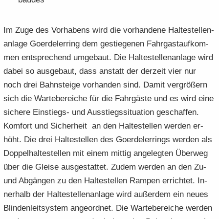
Im Zuge des Vor­ha­bens wird die vor­han­de­ne Hal­te­stel­len­
an­la­ge Go­er­de­l­erring dem ge­stie­ge­nen Fahr­gast­auf­kom­
men ent­spre­chend um­ge­baut. Die Hal­te­stel­len­an­la­ge wird
dabei so aus­ge­baut, dass an­statt der der­zeit vier nur
noch drei Bahn­stei­ge vor­han­den sind. Damit ver­grö­ßern
sich die War­te­be­rei­che für die Fahr­gäs­te und es wird eine
si­che­re Einstiegs-​ und Aus­stiegs­si­tua­ti­on ge­schaf­fen.
Kom­fort und Si­cher­heit an den Hal­te­stel­len wer­den er­
höht. Die drei Hal­te­stel­len des Go­er­de­l­errings wer­den als
Dop­pel­hal­te­stel­len mit einem mit­tig an­ge­leg­ten Über­weg
über die Glei­se aus­ge­stat­tet. Zudem wer­den an den Zu-
und Ab­gän­gen zu den Hal­te­stel­len Ram­pen er­rich­tet. In­
ner­halb der Hal­te­stel­len­an­la­ge wird au­ßer­dem ein neues
Blin­den­leit­sys­tem an­ge­ord­net. Die War­te­be­rei­che wer­den