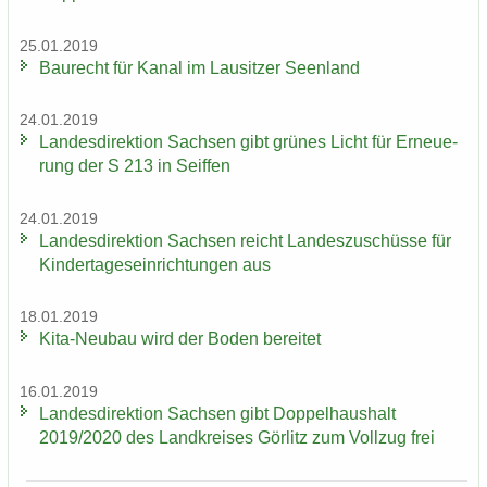
25.01.2019
Bau­recht für Kanal im Lau­sit­zer Se­en­land
24.01.2019
Lan­des­di­rek­ti­on Sach­sen gibt grü­nes Licht für Er­neue­
rung der S 213 in Seif­fen
24.01.2019
Lan­des­di­rek­ti­on Sach­sen reicht Lan­des­zu­schüs­se für
Kin­der­ta­ges­ein­rich­tun­gen aus
18.01.2019
Kita-​Neubau wird der Boden be­rei­tet
16.01.2019
Lan­des­di­rek­ti­on Sach­sen gibt Dop­pel­haus­halt
2019/2020 des Land­krei­ses Gör­litz zum Voll­zug frei