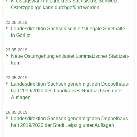
Kreis­tags­wahl im Land­kreis Säch­si­sche Schweiz-​
Osterzgebirge kann durch­ge­führt wer­den
23.05.2019
Lan­des­di­rek­ti­on Sach­sen schließt il­le­ga­le Spiel­hal­le
in Gör­litz
23.05.2019
Neue Ost­um­ge­hung ent­las­tet Lom­matz­scher Stadt­zen­
trum
22.05.2019
Lan­des­di­rek­ti­on Sach­sen ge­neh­migt den Dop­pel­haus­
halt 2019/2020 des Land­krei­ses Nord­sach­sen unter
Auf­la­gen
16.05.2019
Lan­des­di­rek­ti­on Sach­sen ge­neh­migt den Dop­pel­haus­
halt 2019/2020 der Stadt Leip­zig unter Auf­la­gen