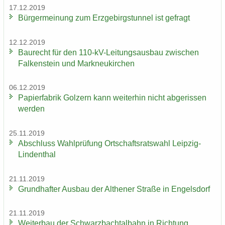
17.12.2019
Bür­ger­mei­nung zum Erz­ge­birgs­tun­nel ist ge­fragt
12.12.2019
Bau­recht für den 110-​kV-Leitungsausbau zwi­schen
Fal­ken­stein und Mark­neu­kir­chen
06.12.2019
Pa­pier­fa­brik Golz­ern kann wei­ter­hin nicht ab­ge­ris­sen
wer­den
25.11.2019
Ab­schluss Wahl­prü­fung Ort­schafts­rats­wahl Leipzig-​
Lindenthal
21.11.2019
Grund­haf­ter Aus­bau der Alt­he­ner Stra­ße in En­gels­dorf
21.11.2019
Wei­ter­bau der Schwarz­bach­tal­bahn in Rich­tung