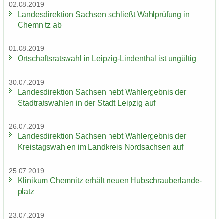
02.08.2019
Lan­des­di­rek­ti­on Sach­sen schließt Wahl­prü­fung in
Chem­nitz ab
01.08.2019
Ort­schafts­rats­wahl in Leipzig-​Lindenthal ist un­gül­tig
30.07.2019
Lan­des­di­rek­ti­on Sach­sen hebt Wahl­er­geb­nis der
Stadt­rats­wah­len in der Stadt Leip­zig auf
26.07.2019
Lan­des­di­rek­ti­on Sach­sen hebt Wahl­er­geb­nis der
Kreis­tags­wah­len im Land­kreis Nord­sach­sen auf
25.07.2019
Kli­ni­kum Chem­nitz er­hält neuen Hub­schrau­ber­lan­de­
platz
23.07.2019