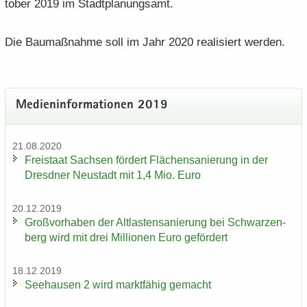
to­ber 2019 im Stadt­pla­nungs­amt.
Die Bau­maß­nah­me soll im Jahr 2020 rea­li­siert wer­den.
Me­di­en­in­for­ma­tio­nen 2019
21.08.2020
Frei­staat Sach­sen för­dert Flä­chen­sa­nie­rung in der
Dresd­ner Neu­stadt mit 1,4 Mio. Euro
20.12.2019
Groß­vor­ha­ben der Alt­las­ten­sa­nie­rung bei Schwar­zen­
berg wird mit drei Mil­lio­nen Euro ge­för­dert
18.12.2019
See­hau­sen 2 wird markt­fä­hig ge­macht