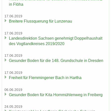
in Flöha
17.06.2019
Brei­te­re Fluss­que­rung für Lun­zen­au
17.06.2019
Lan­des­di­rek­ti­on Sach­sen ge­neh­migt Dop­pel­haus­halt
des Vogt­land­krei­ses 2019/2020
17.06.2019
Ge­sun­der Boden für die 148. Grund­schu­le in Dres­den
17.06.2019
Frei­heit für Flem­min­ge­ner Bach in Har­tha
06.06.2019
Ge­sun­der Boden für Kita Horn­müh­len­weg in Frei­berg
24.05.2019