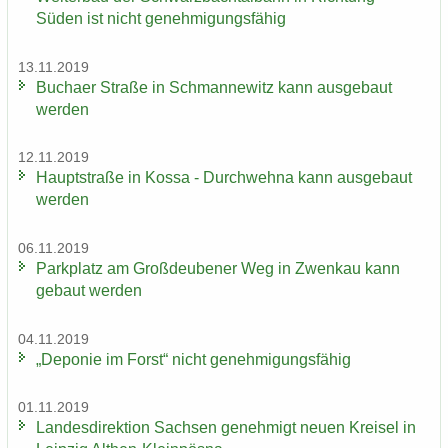
Süden ist nicht ge­neh­mi­gungs­fä­hig
13.11.2019
Bu­ch­a­er Stra­ße in Sch­man­ne­witz kann aus­ge­baut
wer­den
12.11.2019
Haupt­stra­ße in Kossa - Durch­weh­na kann aus­ge­baut
wer­den
06.11.2019
Park­platz am Groß­deu­be­ner Weg in Zwenkau kann
ge­baut wer­den
04.11.2019
„De­po­nie im Forst“ nicht ge­neh­mi­gungs­fä­hig
01.11.2019
Lan­des­di­rek­ti­on Sach­sen ge­neh­migt neuen Krei­sel in