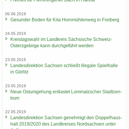
06.06.2019
Ge­sun­der Boden für Kita Horn­müh­len­weg in Frei­berg
24.05.2019
Kreis­tags­wahl im Land­kreis Säch­si­sche Schweiz-​
Osterzgebirge kann durch­ge­führt wer­den
23.05.2019
Lan­des­di­rek­ti­on Sach­sen schließt il­le­ga­le Spiel­hal­le
in Gör­litz
23.05.2019
Neue Ost­um­ge­hung ent­las­tet Lom­matz­scher Stadt­zen­
trum
22.05.2019
Lan­des­di­rek­ti­on Sach­sen ge­neh­migt den Dop­pel­haus­
halt 2019/2020 des Land­krei­ses Nord­sach­sen unter