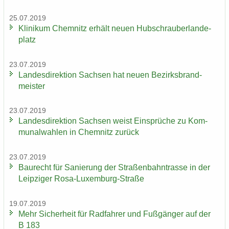
25.07.2019
Kli­ni­kum Chem­nitz er­hält neuen Hub­schrau­ber­lan­de­
platz
23.07.2019
Lan­des­di­rek­ti­on Sach­sen hat neuen Be­zirks­brand­
meis­ter
23.07.2019
Lan­des­di­rek­ti­on Sach­sen weist Ein­sprü­che zu Kom­
mu­nal­wah­len in Chem­nitz zu­rück
23.07.2019
Bau­recht für Sa­nie­rung der Stra­ßen­bahn­tras­se in der
Leip­zi­ger Rosa-​Luxemburg-Straße
19.07.2019
Mehr Si­cher­heit für Rad­fah­rer und Fuß­gän­ger auf der
B 183