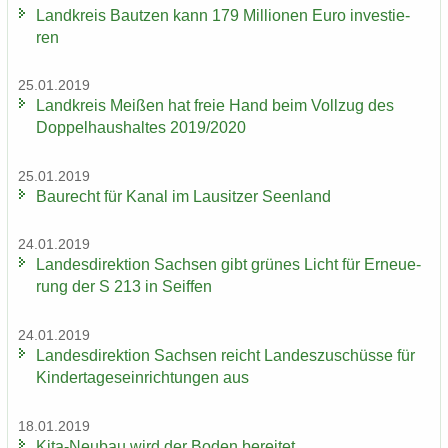
Land­kreis Baut­zen kann 179 Mil­lio­nen Euro in­ves­tie­
ren
25.01.2019
Land­kreis Mei­ßen hat freie Hand beim Voll­zug des
Dop­pel­haus­hal­tes 2019/2020
25.01.2019
Bau­recht für Kanal im Lau­sit­zer Se­en­land
24.01.2019
Lan­des­di­rek­ti­on Sach­sen gibt grü­nes Licht für Er­neue­
rung der S 213 in Seif­fen
24.01.2019
Lan­des­di­rek­ti­on Sach­sen reicht Lan­des­zu­schüs­se für
Kin­der­ta­ges­ein­rich­tun­gen aus
18.01.2019
Kita-​Neubau wird der Boden be­rei­tet