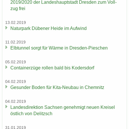
2019/2020 der Lan­des­haupt­stadt Dres­den zum Voll­
zug frei
13.02.2019
Na­tur­park Dü­be­ner Heide im Auf­wind
11.02.2019
Elb­tun­nel sorgt für Wärme in Dresden-​Pieschen
05.02.2019
Con­tai­ner­zü­ge rol­len bald bis Ko­ders­dorf
04.02.2019
Ge­sun­der Boden für Kita-​Neubau in Chem­nitz
04.02.2019
Lan­des­di­rek­ti­on Sach­sen ge­neh­migt neuen Krei­sel
öst­lich von De­litzsch
31.01.2019