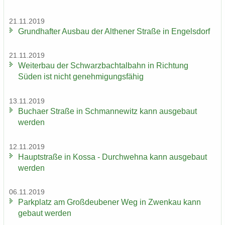
21.11.2019
Grund­haf­ter Aus­bau der Alt­he­ner Stra­ße in En­gels­dorf
21.11.2019
Wei­ter­bau der Schwarz­bach­tal­bahn in Rich­tung
Süden ist nicht ge­neh­mi­gungs­fä­hig
13.11.2019
Bu­ch­a­er Stra­ße in Sch­man­ne­witz kann aus­ge­baut
wer­den
12.11.2019
Haupt­stra­ße in Kossa - Durch­weh­na kann aus­ge­baut
wer­den
06.11.2019
Park­platz am Groß­deu­be­ner Weg in Zwenkau kann
ge­baut wer­den