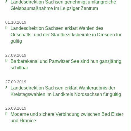
Lan­des­di­rek­ti­on Sach­sen ge­neh­migt um­fang­rei­che
Gleis­bau­maß­nah­me im Leip­zi­ger Zen­trum
01.10.2019
Lan­des­di­rek­ti­on Sach­sen er­klärt Wah­len des
Ortschafts-​ und der Stadt­be­zirks­bei­rä­te in Dres­den für
gül­tig
27.09.2019
Bar­ba­ra­ka­nal und Part­wit­zer See sind nun ganz­jäh­rig
schiff­bar
27.09.2019
Lan­des­di­rek­ti­on Sach­sen er­klärt Wahl­er­geb­nis der
Kreis­tags­wah­len im Land­kreis Nord­sach­sen für gül­tig
26.09.2019
Mo­der­ne und si­che­re Ver­bin­dung zwi­schen Bad Els­ter
und Hra­nice