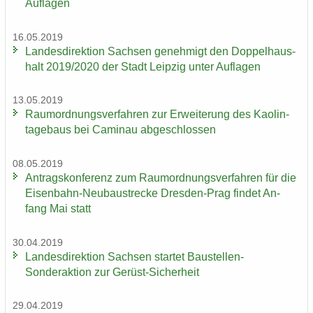
Auf­la­gen
16.05.2019
Lan­des­di­rek­ti­on Sach­sen ge­neh­migt den Dop­pel­haus­
halt 2019/2020 der Stadt Leip­zig unter Auf­la­gen
13.05.2019
Raum­ord­nungs­ver­fah­ren zur Er­wei­te­rung des Kao­lin­
ta­ge­baus bei Ca­min­au ab­ge­schlos­sen
08.05.2019
An­trags­kon­fe­renz zum Raum­ord­nungs­ver­fah­ren für die
Eisenbahn-​Neubaustrecke Dresden-​Prag fin­det An­
fang Mai statt
30.04.2019
Lan­des­di­rek­ti­on Sach­sen star­tet Baustellen-​
Sonderaktion zur Gerüst-​Sicherheit
29.04.2019