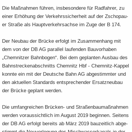
Die Maß­nah­men füh­ren, ins­be­son­de­re für Rad­fah­rer, zu
einer Er­hö­hung der Ver­kehrs­si­cher­heit auf der Zscho­pau­
er Stra­ße als Haupt­ver­kehrs­ach­se im Zuge der B 174.
Der Neu­bau der Brü­cke er­folgt im Zu­sam­men­hang mit
dem von der DB AG par­al­lel lau­fen­den Bau­vor­ha­ben
„Chem­nit­zer Bahn­bo­gen“. Bei dem ge­plan­ten Aus­bau des
Bahn­stre­cken­ab­schnitts Chem­nitz Hbf - Chemnitz-​Kappel
konn­te ein mit der Deut­sche Bahn AG ab­ge­stimm­ter und
den ak­tu­el­len Stan­dards ent­spre­chen­der Er­satz­neu­bau
der Brü­cke ge­plant wer­den.
Die um­fang­rei­chen Brücken-​ und Stra­ßen­bau­maß­nah­men
wer­den vor­aus­sicht­lich im Au­gust 2019 be­gin­nen. Sei­tens
der DB AG er­folgt be­reits ab März 2019 bau­zeit­lich ab­ge­
stimmt die Neu­ver­le­gung des Misch­was­ser­ka­nals in der