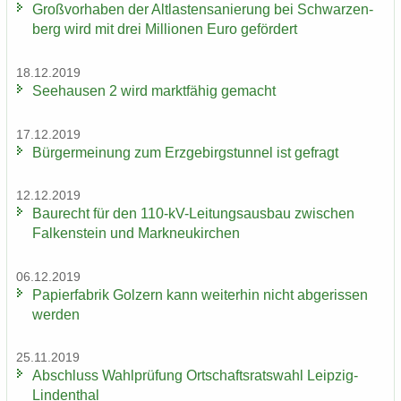
Groß­vor­ha­ben der Alt­las­ten­sa­nie­rung bei Schwar­zen­
berg wird mit drei Mil­lio­nen Euro ge­för­dert
18.12.2019
See­hau­sen 2 wird markt­fä­hig ge­macht
17.12.2019
Bür­ger­mei­nung zum Erz­ge­birgs­tun­nel ist ge­fragt
12.12.2019
Bau­recht für den 110-​kV-Leitungsausbau zwi­schen
Fal­ken­stein und Mark­neu­kir­chen
06.12.2019
Pa­pier­fa­brik Golz­ern kann wei­ter­hin nicht ab­ge­ris­sen
wer­den
25.11.2019
Ab­schluss Wahl­prü­fung Ort­schafts­rats­wahl Leipzig-​
Lindenthal