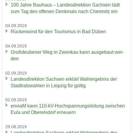
100 Jahre Bau­haus – Lan­des­di­rek­ti­on Sach­sen lädt
zum Tag des of­fe­nen Denk­mals nach Chem­nitz ein
04.09.2019
Rü­cken­wind für den Tou­ris­mus in Bad Düben
04.09.2019
Groß­deu­be­ner Weg in Zwenkau kann aus­ge­baut wer­
den
02.09.2019
Lan­des­di­rek­ti­on Sach­sen er­klärt Wahl­er­geb­nis der
Stadt­rats­wah­len in Leip­zig für gül­tig
02.09.2019
en­viaM kann 110-​kV-Hochspannungsleitung zwi­schen
Eula und Ober­els­dorf er­neu­ern
29.08.2019
Lan­des­di­rek­ti­on Sach­sen er­klärt Wahl­er­geb­nis der