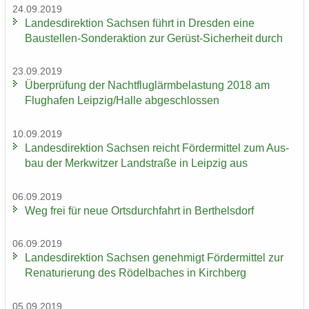
24.09.2019
Lan­des­di­rek­ti­on Sach­sen führt in Dres­den eine
Baustellen-​Sonderaktion zur Gerüst-​Sicherheit durch
23.09.2019
Über­prü­fung der Nacht­flug­lärm­be­las­tung 2018 am
Flug­ha­fen Leip­zig/Halle ab­ge­schlos­sen
10.09.2019
Lan­des­di­rek­ti­on Sach­sen reicht För­der­mit­tel zum Aus­
bau der Merk­wit­zer Land­stra­ße in Leip­zig aus
06.09.2019
Weg frei für neue Orts­durch­fahrt in Bert­hels­dorf
06.09.2019
Lan­des­di­rek­ti­on Sach­sen ge­neh­migt För­der­mit­tel zur
Re­na­tu­rie­rung des Rö­del­ba­ches in Kirch­berg
05.09.2019