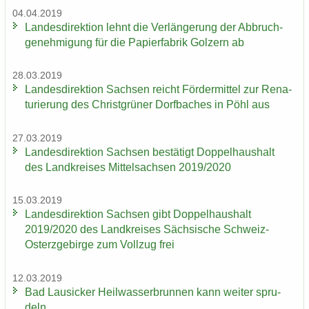
04.04.2019
Lan­des­di­rek­ti­on lehnt die Ver­län­ge­rung der Ab­bruch­
ge­neh­mi­gung für die Pa­pier­fa­brik Golz­ern ab
28.03.2019
Lan­des­di­rek­ti­on Sach­sen reicht För­der­mit­tel zur Re­na­
tu­rie­rung des Christ­grü­ner Dorf­ba­ches in Pöhl aus
27.03.2019
Lan­des­di­rek­ti­on Sach­sen be­stä­tigt Dop­pel­haus­halt
des Land­krei­ses Mit­tel­sach­sen 2019/2020
15.03.2019
Lan­des­di­rek­ti­on Sach­sen gibt Dop­pel­haus­halt
2019/2020 des Land­krei­ses Säch­si­sche Schweiz-​
Osterzgebirge zum Voll­zug frei
12.03.2019
Bad Lau­si­cker Heil­was­ser­brun­nen kann wei­ter spru­
deln