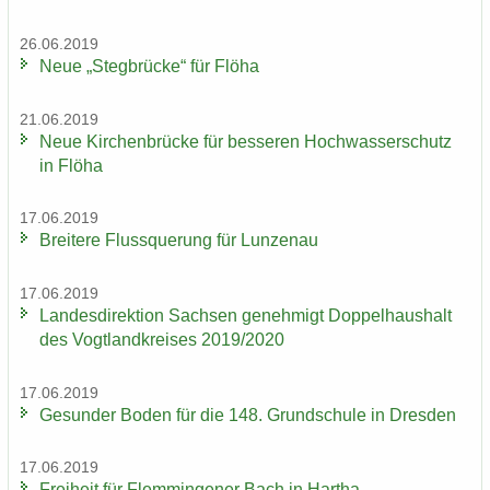
26.06.2019
Neue „Steg­brü­cke“ für Flöha
21.06.2019
Neue Kir­chen­brü­cke für bes­se­ren Hoch­was­ser­schutz
in Flöha
17.06.2019
Brei­te­re Fluss­que­rung für Lun­zen­au
17.06.2019
Lan­des­di­rek­ti­on Sach­sen ge­neh­migt Dop­pel­haus­halt
des Vogt­land­krei­ses 2019/2020
17.06.2019
Ge­sun­der Boden für die 148. Grund­schu­le in Dres­den
17.06.2019
Frei­heit für Flem­min­ge­ner Bach in Har­tha