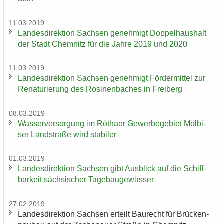
11.03.2019
Lan­des­di­rek­ti­on Sach­sen ge­neh­migt Dop­pel­haus­halt
der Stadt Chem­nitz für die Jahre 2019 und 2020
11.03.2019
Lan­des­di­rek­ti­on Sach­sen ge­neh­migt För­der­mit­tel zur
Re­na­tu­rie­rung des Ro­si­nen­ba­ches in Frei­berg
08.03.2019
Was­ser­ver­sor­gung im Rö­tha­er Ge­wer­be­ge­biet Möl­bi­
ser Land­stra­ße wird sta­bi­ler
01.03.2019
Lan­des­di­rek­ti­on Sach­sen gibt Aus­blick auf die Schiff­
bar­keit säch­si­scher Ta­ge­bau­ge­wäs­ser
27.02.2019
Lan­des­di­rek­ti­on Sach­sen er­teilt Bau­recht für Brü­cken­