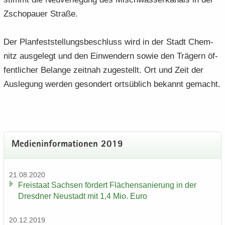
Zscho­pau­er Stra­ße.
Der Plan­fest­stel­lungs­be­schluss wird in der Stadt Chem­
nitz aus­ge­legt und den Ein­wen­dern sowie den Trä­gern öf­
fent­li­cher Be­lan­ge zeit­nah zu­ge­stellt. Ort und Zeit der
Aus­le­gung wer­den ge­son­dert orts­üb­lich be­kannt ge­macht.
Me­di­en­in­for­ma­tio­nen 2019
21.08.2020
Frei­staat Sach­sen för­dert Flä­chen­sa­nie­rung in der
Dresd­ner Neu­stadt mit 1,4 Mio. Euro
20.12.2019