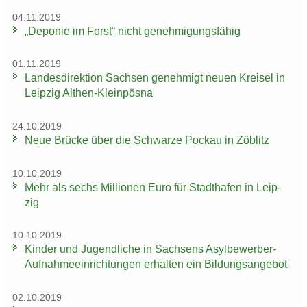
04.11.2019
„De­po­nie im Forst“ nicht ge­neh­mi­gungs­fä­hig
01.11.2019
Lan­des­di­rek­ti­on Sach­sen ge­neh­migt neuen Krei­sel in
Leip­zig Althen-​Kleinpösna
24.10.2019
Neue Brü­cke über die Schwar­ze Po­ckau in Zö­blitz
10.10.2019
Mehr als sechs Mil­lio­nen Euro für Stadt­ha­fen in Leip­
zig
10.10.2019
Kin­der und Ju­gend­li­che in Sach­sens Asylbewerber-​
Aufnahmeeinrichtungen er­hal­ten ein Bil­dungs­an­ge­bot
02.10.2019