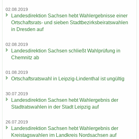
02.08.2019
Lan­des­di­rek­ti­on Sach­sen hebt Wahl­er­geb­nis­se einer
Ortschaftsrats-​ und sie­ben Stadt­be­zirks­bei­rats­wah­len
in Dres­den auf
02.08.2019
Lan­des­di­rek­ti­on Sach­sen schließt Wahl­prü­fung in
Chem­nitz ab
01.08.2019
Ort­schafts­rats­wahl in Leipzig-​Lindenthal ist un­gül­tig
30.07.2019
Lan­des­di­rek­ti­on Sach­sen hebt Wahl­er­geb­nis der
Stadt­rats­wah­len in der Stadt Leip­zig auf
26.07.2019
Lan­des­di­rek­ti­on Sach­sen hebt Wahl­er­geb­nis der
Kreis­tags­wah­len im Land­kreis Nord­sach­sen auf