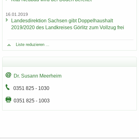
16.01.2019
Lan­des­di­rek­ti­on Sach­sen gibt Dop­pel­haus­halt
2019/2020 des Land­krei­ses Gör­litz zum Voll­zug frei
Liste re­du­zie­ren ...
Dr. Su­sann Meer­heim
0351 825 - 1030
0351 825 - 1003