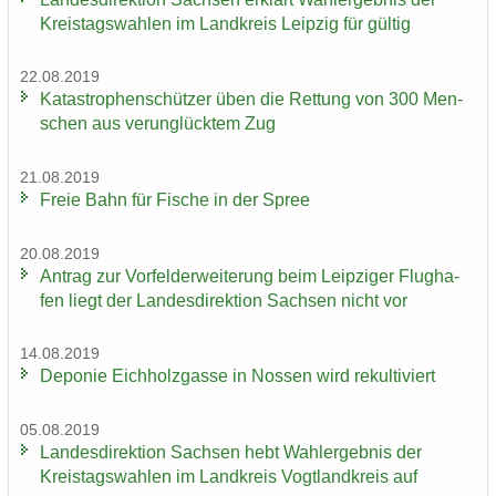
Kreis­tags­wah­len im Land­kreis Leip­zig für gül­tig
22.08.2019
Ka­ta­stro­phen­schüt­zer üben die Ret­tung von 300 Men­
schen aus ver­un­glück­tem Zug
21.08.2019
Freie Bahn für Fi­sche in der Spree
20.08.2019
An­trag zur Vor­fel­d­er­wei­te­rung beim Leip­zi­ger Flug­ha­
fen liegt der Lan­des­di­rek­ti­on Sach­sen nicht vor
14.08.2019
De­po­nie Eich­holz­gas­se in Nos­sen wird re­kul­ti­viert
05.08.2019
Lan­des­di­rek­ti­on Sach­sen hebt Wahl­er­geb­nis der
Kreis­tags­wah­len im Land­kreis Vogt­land­kreis auf