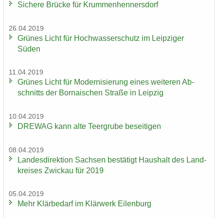
Si­che­re Brü­cke für Krum­men­hen­ners­dorf
26.04.2019
Grü­nes Licht für Hoch­was­ser­schutz im Leip­zi­ger
Süden
11.04.2019
Grü­nes Licht für Mo­der­ni­sie­rung eines wei­te­ren Ab­
schnitts der Bor­na­i­schen Stra­ße in Leip­zig
10.04.2019
DRE­WAG kann alte Teergru­be be­sei­ti­gen
08.04.2019
Lan­des­di­rek­ti­on Sach­sen be­stä­tigt Haus­halt des Land­
krei­ses Zwi­ckau für 2019
05.04.2019
Mehr Klär­be­darf im Klär­werk Ei­len­burg