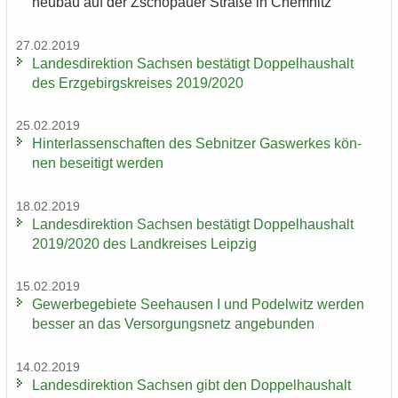
neu­bau auf der Zscho­pau­er Stra­ße in Chem­nitz
27.02.2019
Lan­des­di­rek­ti­on Sach­sen be­stä­tigt Dop­pel­haus­halt
des Erz­ge­birgs­krei­ses 2019/2020
25.02.2019
Hin­ter­las­sen­schaf­ten des Seb­nit­zer Gas­wer­kes kön­
nen be­sei­tigt wer­den
18.02.2019
Lan­des­di­rek­ti­on Sach­sen be­stä­tigt Dop­pel­haus­halt
2019/2020 des Land­krei­ses Leip­zig
15.02.2019
Ge­wer­be­ge­bie­te See­hau­sen I und Po­del­witz wer­den
bes­ser an das Ver­sor­gungs­netz an­ge­bun­den
14.02.2019
Lan­des­di­rek­ti­on Sach­sen gibt den Dop­pel­haus­halt