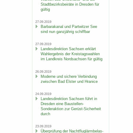
Stadt­be­zirks­bei­rä­te in Dres­den für
gül­tig
27.09.2019
Bar­ba­ra­ka­nal und Part­wit­zer See
sind nun ganz­jäh­rig schiff­bar
27.09.2019
Lan­des­di­rek­ti­on Sach­sen er­klärt
Wahl­er­geb­nis der Kreis­tags­wah­len
im Land­kreis Nord­sach­sen für gül­tig
26.09.2019
Mo­der­ne und si­che­re Ver­bin­dung
zwi­schen Bad Els­ter und Hra­nice
24.09.2019
Lan­des­di­rek­ti­on Sach­sen führt in
Dres­den eine Baustellen-​
Sonderaktion zur Gerüst-​Sicherheit
durch
23.09.2019
Über­prü­fung der Nacht­flug­lärm­be­las­