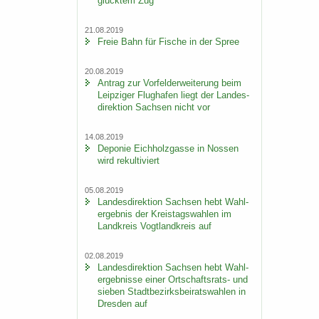
glück­tem Zug
21.08.2019
Freie Bahn für Fi­sche in der Spree
20.08.2019
An­trag zur Vor­fel­d­er­wei­te­rung beim
Leip­zi­ger Flug­ha­fen liegt der Lan­des­
di­rek­ti­on Sach­sen nicht vor
14.08.2019
De­po­nie Eich­holz­gas­se in Nos­sen
wird re­kul­ti­viert
05.08.2019
Lan­des­di­rek­ti­on Sach­sen hebt Wahl­
er­geb­nis der Kreis­tags­wah­len im
Land­kreis Vogt­land­kreis auf
02.08.2019
Lan­des­di­rek­ti­on Sach­sen hebt Wahl­
er­geb­nis­se einer Ortschaftsrats-​ und
sie­ben Stadt­be­zirks­bei­rats­wah­len in
Dres­den auf