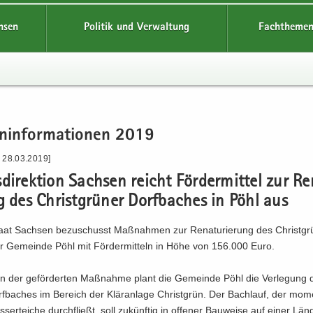
hsen
Politik und Verwaltung
Fachthemen
n­in­for­ma­tio­nen 2019
- 28.03.2019]
­di­rek­ti­on Sach­sen reicht För­der­mit­tel zur Re
g des Christ­grü­ner Dorf­ba­ches in Pöhl aus
aat Sach­sen be­zu­schusst Maß­nah­men zur Re­na­tu­rie­rung des Christ­gr
r Ge­mein­de Pöhl mit För­der­mit­teln in Höhe von 156.000 Euro.
 der ge­för­der­ten Maß­nah­me plant die Ge­mein­de Pöhl die Ver­le­gung 
f­ba­ches im Be­reich der Klär­an­la­ge Christ­grün. Der Bach­lauf, der mo­m
­ser­tei­che durch­fließt, soll zu­künf­tig in of­fe­ner Bau­wei­se auf einer Lä