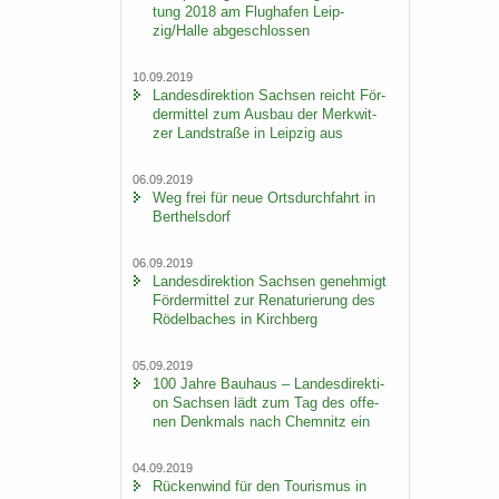
tung 2018 am Flug­ha­fen Leip­
zig/Halle ab­ge­schlos­sen
10.09.2019
Lan­des­di­rek­ti­on Sach­sen reicht För­
der­mit­tel zum Aus­bau der Merk­wit­
zer Land­stra­ße in Leip­zig aus
06.09.2019
Weg frei für neue Orts­durch­fahrt in
Bert­hels­dorf
06.09.2019
Lan­des­di­rek­ti­on Sach­sen ge­neh­migt
För­der­mit­tel zur Re­na­tu­rie­rung des
Rö­del­ba­ches in Kirch­berg
05.09.2019
100 Jahre Bau­haus – Lan­des­di­rek­ti­
on Sach­sen lädt zum Tag des of­fe­
nen Denk­mals nach Chem­nitz ein
04.09.2019
Rü­cken­wind für den Tou­ris­mus in