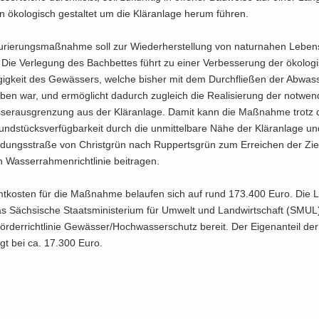
 öko­lo­gisch ge­stal­tet um die Klär­an­la­ge herum füh­ren.
u­rie­rungs­maß­nah­me soll zur Wie­der­her­stel­lung von na­tur­na­hen Le­be
. Die Ver­le­gung des Bach­bet­tes führt zu einer Ver­bes­se­rung der öko­lo­g
ig­keit des Ge­wäs­sers, wel­che bis­her mit dem Durch­flie­ßen der Ab­was­s
­ben war, und er­mög­licht da­durch zu­gleich die Rea­li­sie­rung der not­wen­
ser­aus­gren­zung aus der Klär­an­la­ge. Damit kann die Maß­nah­me trotz 
nd­stücks­ver­füg­bar­keit durch die un­mit­tel­ba­re Nähe der Klär­an­la­ge u
in­dungs­stra­ße von Christ­grün nach Rup­perts­grün zum Er­rei­chen der Zi
 Was­ser­rah­men­richt­li­nie bei­tra­gen.
t­kos­ten für die Maß­nah­me be­lau­fen sich auf rund 173.400 Euro. Die L
das Säch­si­sche Staats­mi­nis­te­ri­um für Um­welt und Land­wirt­schaft (SMU
­der­richt­li­nie Ge­wäs­ser/Hoch­was­ser­schutz be­reit. Der Ei­gen­an­teil d
egt bei ca. 17.300 Euro.