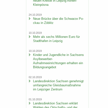
neuen Krei­sel in Leip­zig Althen-​
Kleinpösna
24.10.2019
Neue Brü­cke über die Schwar­ze Po­
ckau in Zö­blitz
10.10.2019
Mehr als sechs Mil­lio­nen Euro für
Stadt­ha­fen in Leip­zig
10.10.2019
Kin­der und Ju­gend­li­che in Sach­sens
Asylbewerber-​
Aufnahmeeinrichtungen er­hal­ten ein
Bil­dungs­an­ge­bot
02.10.2019
Lan­des­di­rek­ti­on Sach­sen ge­neh­migt
um­fang­rei­che Gleis­bau­maß­nah­me
im Leip­zi­ger Zen­trum
01.10.2019
Lan­des­di­rek­ti­on Sach­sen er­klärt
Wah­len des Ortschafts-​ und der