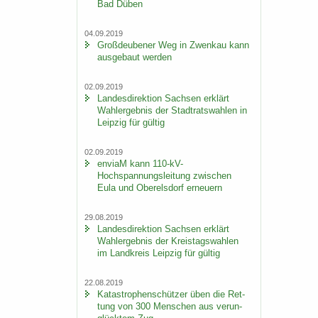
Bad Düben
04.09.2019
Groß­deu­be­ner Weg in Zwenkau kann
aus­ge­baut wer­den
02.09.2019
Lan­des­di­rek­ti­on Sach­sen er­klärt
Wahl­er­geb­nis der Stadt­rats­wah­len in
Leip­zig für gül­tig
02.09.2019
en­viaM kann 110-​kV-
Hochspannungsleitung zwi­schen
Eula und Ober­els­dorf er­neu­ern
29.08.2019
Lan­des­di­rek­ti­on Sach­sen er­klärt
Wahl­er­geb­nis der Kreis­tags­wah­len
im Land­kreis Leip­zig für gül­tig
22.08.2019
Ka­ta­stro­phen­schüt­zer üben die Ret­
tung von 300 Men­schen aus ver­un­