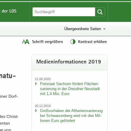
 der LDS
Übergeordnete Seiten
Schrift vergrößern
Kontrast erhöhen
Me­di­en­in­for­ma­tio­nen 2019
­na­tu­
21.08.2020
Frei­staat Sach­sen för­dert Flä­chen­
sa­nie­rung in der Dresd­ner Neu­stadt
mit 1,4 Mio. Euro
ü­ner Dorf­
20.12.2019
Groß­vor­ha­ben der Alt­las­ten­sa­nie­rung
bei Schwar­zen­berg wird mit drei Mil­
des Christ­
lio­nen Euro ge­för­dert
en­tan
nge von