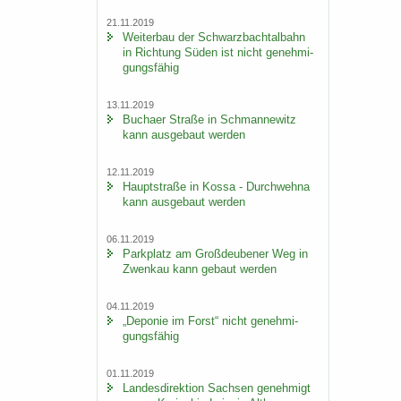
21.11.2019
Wei­ter­bau der Schwarz­bach­tal­bahn
in Rich­tung Süden ist nicht ge­neh­mi­
gungs­fä­hig
13.11.2019
Bu­ch­a­er Stra­ße in Sch­man­ne­witz
kann aus­ge­baut wer­den
12.11.2019
Haupt­stra­ße in Kossa - Durch­weh­na
kann aus­ge­baut wer­den
06.11.2019
Park­platz am Groß­deu­be­ner Weg in
Zwenkau kann ge­baut wer­den
04.11.2019
„De­po­nie im Forst“ nicht ge­neh­mi­
gungs­fä­hig
01.11.2019
Lan­des­di­rek­ti­on Sach­sen ge­neh­migt