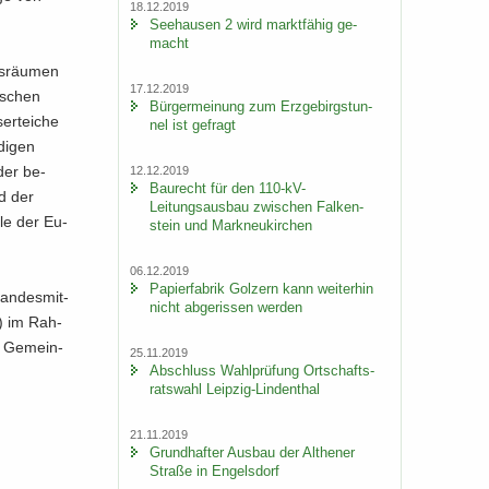
18.12.2019
See­hau­sen 2 wird markt­fä­hig ge­
macht
ns­räu­men
17.12.2019
i­schen
Bür­ger­mei­nung zum Erz­ge­birgs­tun­
er­tei­che
nel ist ge­fragt
di­gen
der be­
12.12.2019
Bau­recht für den 110-​kV-
nd der
Leitungsausbau zwi­schen Fal­ken­
ele der Eu­
stein und Mark­neu­kir­chen
06.12.2019
Pa­pier­fa­brik Golz­ern kann wei­ter­hin
an­des­mit­
nicht ab­ge­ris­sen wer­den
L) im Rah­
er Ge­mein­
25.11.2019
Ab­schluss Wahl­prü­fung Ort­schafts­
rats­wahl Leipzig-​Lindenthal
21.11.2019
Grund­haf­ter Aus­bau der Alt­he­ner
Stra­ße in En­gels­dorf