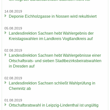
14.08.2019
De­po­nie Eich­holz­gas­se in Nos­sen wird re­kul­ti­viert
05.08.2019
Lan­des­di­rek­ti­on Sach­sen hebt Wahl­er­geb­nis der
Kreis­tags­wah­len im Land­kreis Vogt­land­kreis auf
02.08.2019
Lan­des­di­rek­ti­on Sach­sen hebt Wahl­er­geb­nis­se einer
Ortschaftsrats-​ und sie­ben Stadt­be­zirks­bei­rats­wah­len
in Dres­den auf
02.08.2019
Lan­des­di­rek­ti­on Sach­sen schließt Wahl­prü­fung in
Chem­nitz ab
01.08.2019
Ort­schafts­rats­wahl in Leipzig-​Lindenthal ist un­gül­tig