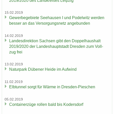
2019/2020 des Land­krei­ses Leip­zig
15.02.2019
Ge­wer­be­ge­bie­te See­hau­sen I und Po­del­witz wer­den
bes­ser an das Ver­sor­gungs­netz an­ge­bun­den
14.02.2019
Lan­des­di­rek­ti­on Sach­sen gibt den Dop­pel­haus­halt
2019/2020 der Lan­des­haupt­stadt Dres­den zum Voll­
zug frei
13.02.2019
Na­tur­park Dü­be­ner Heide im Auf­wind
11.02.2019
Elb­tun­nel sorgt für Wärme in Dresden-​Pieschen
05.02.2019
Con­tai­ner­zü­ge rol­len bald bis Ko­ders­dorf