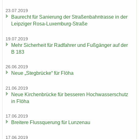
23.07.2019
Bau­recht für Sa­nie­rung der Stra­ßen­bahn­tras­se in der
Leip­zi­ger Rosa-​Luxemburg-Straße
19.07.2019
Mehr Si­cher­heit für Rad­fah­rer und Fuß­gän­ger auf der
B 183
26.06.2019
Neue „Steg­brü­cke“ für Flöha
21.06.2019
Neue Kir­chen­brü­cke für bes­se­ren Hoch­was­ser­schutz
in Flöha
17.06.2019
Brei­te­re Fluss­que­rung für Lun­zen­au
17.06.2019