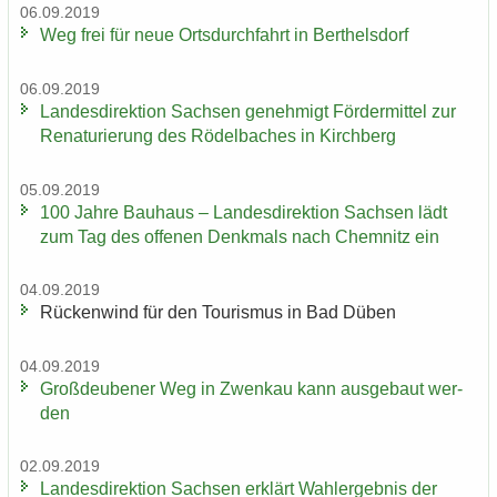
06.09.2019
Weg frei für neue Orts­durch­fahrt in Bert­hels­dorf
06.09.2019
Lan­des­di­rek­ti­on Sach­sen ge­neh­migt För­der­mit­tel zur
Re­na­tu­rie­rung des Rö­del­ba­ches in Kirch­berg
05.09.2019
100 Jahre Bau­haus – Lan­des­di­rek­ti­on Sach­sen lädt
zum Tag des of­fe­nen Denk­mals nach Chem­nitz ein
04.09.2019
Rü­cken­wind für den Tou­ris­mus in Bad Düben
04.09.2019
Groß­deu­be­ner Weg in Zwenkau kann aus­ge­baut wer­
den
02.09.2019
Lan­des­di­rek­ti­on Sach­sen er­klärt Wahl­er­geb­nis der