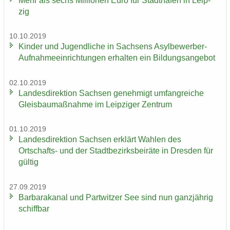
Mehr als sechs Mil­lio­nen Euro für Stadt­ha­fen in Leip­
zig
10.10.2019
Kin­der und Ju­gend­li­che in Sach­sens Asylbewerber-​
Aufnahmeeinrichtungen er­hal­ten ein Bil­dungs­an­ge­bot
02.10.2019
Lan­des­di­rek­ti­on Sach­sen ge­neh­migt um­fang­rei­che
Gleis­bau­maß­nah­me im Leip­zi­ger Zen­trum
01.10.2019
Lan­des­di­rek­ti­on Sach­sen er­klärt Wah­len des
Ortschafts-​ und der Stadt­be­zirks­bei­rä­te in Dres­den für
gül­tig
27.09.2019
Bar­ba­ra­ka­nal und Part­wit­zer See sind nun ganz­jäh­rig
schiff­bar