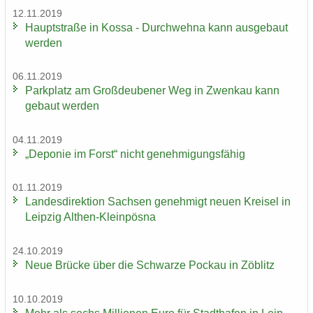
12.11.2019
Haupt­stra­ße in Kossa - Durch­weh­na kann aus­ge­baut
wer­den
06.11.2019
Park­platz am Groß­deu­be­ner Weg in Zwenkau kann
ge­baut wer­den
04.11.2019
„De­po­nie im Forst“ nicht ge­neh­mi­gungs­fä­hig
01.11.2019
Lan­des­di­rek­ti­on Sach­sen ge­neh­migt neuen Krei­sel in
Leip­zig Althen-​Kleinpösna
24.10.2019
Neue Brü­cke über die Schwar­ze Po­ckau in Zö­blitz
10.10.2019