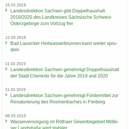
15.03.2019
Lan­des­di­rek­ti­on Sach­sen gibt Dop­pel­haus­halt
2019/2020 des Land­krei­ses Säch­si­sche Schweiz-​
Osterzgebirge zum Voll­zug frei
12.03.2019
Bad Lau­si­cker Heil­was­ser­brun­nen kann wei­ter spru­
deln
11.03.2019
Lan­des­di­rek­ti­on Sach­sen ge­neh­migt Dop­pel­haus­halt
der Stadt Chem­nitz für die Jahre 2019 und 2020
11.03.2019
Lan­des­di­rek­ti­on Sach­sen ge­neh­migt För­der­mit­tel zur
Re­na­tu­rie­rung des Ro­si­nen­ba­ches in Frei­berg
08.03.2019
Was­ser­ver­sor­gung im Rö­tha­er Ge­wer­be­ge­biet Möl­bi­
ser Land­stra­ße wird sta­bi­ler