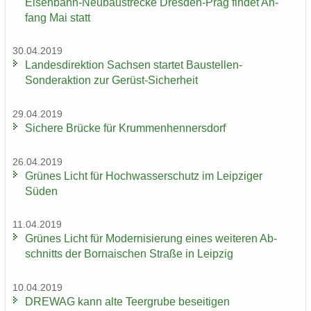
Eisenbahn-​Neubaustrecke Dresden-​Prag fin­det An­
fang Mai statt
30.04.2019
Lan­des­di­rek­ti­on Sach­sen star­tet Baustellen-​
Sonderaktion zur Gerüst-​Sicherheit
29.04.2019
Si­che­re Brü­cke für Krum­men­hen­ners­dorf
26.04.2019
Grü­nes Licht für Hoch­was­ser­schutz im Leip­zi­ger
Süden
11.04.2019
Grü­nes Licht für Mo­der­ni­sie­rung eines wei­te­ren Ab­
schnitts der Bor­na­i­schen Stra­ße in Leip­zig
10.04.2019
DRE­WAG kann alte Teergru­be be­sei­ti­gen