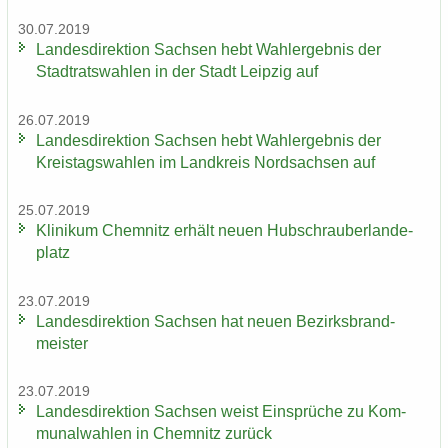
30.07.2019
Lan­des­di­rek­ti­on Sach­sen hebt Wahl­er­geb­nis der
Stadt­rats­wah­len in der Stadt Leip­zig auf
26.07.2019
Lan­des­di­rek­ti­on Sach­sen hebt Wahl­er­geb­nis der
Kreis­tags­wah­len im Land­kreis Nord­sach­sen auf
25.07.2019
Kli­ni­kum Chem­nitz er­hält neuen Hub­schrau­ber­lan­de­
platz
23.07.2019
Lan­des­di­rek­ti­on Sach­sen hat neuen Be­zirks­brand­
meis­ter
23.07.2019
Lan­des­di­rek­ti­on Sach­sen weist Ein­sprü­che zu Kom­
mu­nal­wah­len in Chem­nitz zu­rück