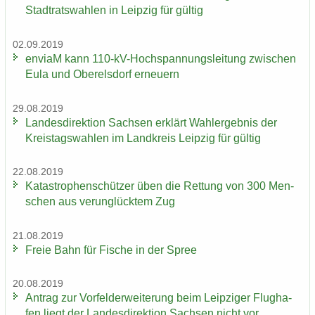
Stadt­rats­wah­len in Leip­zig für gül­tig
02.09.2019
en­viaM kann 110-​kV-Hochspannungsleitung zwi­schen
Eula und Ober­els­dorf er­neu­ern
29.08.2019
Lan­des­di­rek­ti­on Sach­sen er­klärt Wahl­er­geb­nis der
Kreis­tags­wah­len im Land­kreis Leip­zig für gül­tig
22.08.2019
Ka­ta­stro­phen­schüt­zer üben die Ret­tung von 300 Men­
schen aus ver­un­glück­tem Zug
21.08.2019
Freie Bahn für Fi­sche in der Spree
20.08.2019
An­trag zur Vor­fel­d­er­wei­te­rung beim Leip­zi­ger Flug­ha­
fen liegt der Lan­des­di­rek­ti­on Sach­sen nicht vor