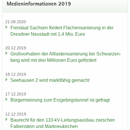
Me­di­en­in­for­ma­tio­nen 2019
21.08.2020
Frei­staat Sach­sen för­dert Flä­chen­sa­nie­rung in der
Dresd­ner Neu­stadt mit 1,4 Mio. Euro
20.12.2019
Groß­vor­ha­ben der Alt­las­ten­sa­nie­rung bei Schwar­zen­
berg wird mit drei Mil­lio­nen Euro ge­för­dert
18.12.2019
See­hau­sen 2 wird markt­fä­hig ge­macht
17.12.2019
Bür­ger­mei­nung zum Erz­ge­birgs­tun­nel ist ge­fragt
12.12.2019
Bau­recht für den 110-​kV-Leitungsausbau zwi­schen
Fal­ken­stein und Mark­neu­kir­chen