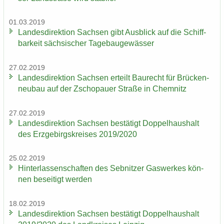
01.03.2019
Lan­des­di­rek­ti­on Sach­sen gibt Aus­blick auf die Schiff­
bar­keit säch­si­scher Ta­ge­bau­ge­wäs­ser
27.02.2019
Lan­des­di­rek­ti­on Sach­sen er­teilt Bau­recht für Brü­cken­
neu­bau auf der Zscho­pau­er Stra­ße in Chem­nitz
27.02.2019
Lan­des­di­rek­ti­on Sach­sen be­stä­tigt Dop­pel­haus­halt
des Erz­ge­birgs­krei­ses 2019/2020
25.02.2019
Hin­ter­las­sen­schaf­ten des Seb­nit­zer Gas­wer­kes kön­
nen be­sei­tigt wer­den
18.02.2019
Lan­des­di­rek­ti­on Sach­sen be­stä­tigt Dop­pel­haus­halt