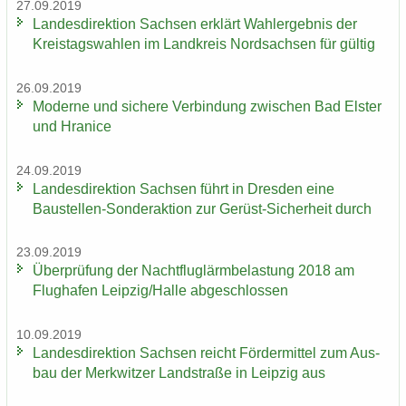
27.09.2019
Lan­des­di­rek­ti­on Sach­sen er­klärt Wahl­er­geb­nis der
Kreis­tags­wah­len im Land­kreis Nord­sach­sen für gül­tig
26.09.2019
Mo­der­ne und si­che­re Ver­bin­dung zwi­schen Bad Els­ter
und Hra­nice
24.09.2019
Lan­des­di­rek­ti­on Sach­sen führt in Dres­den eine
Baustellen-​Sonderaktion zur Gerüst-​Sicherheit durch
23.09.2019
Über­prü­fung der Nacht­flug­lärm­be­las­tung 2018 am
Flug­ha­fen Leip­zig/Halle ab­ge­schlos­sen
10.09.2019
Lan­des­di­rek­ti­on Sach­sen reicht För­der­mit­tel zum Aus­
bau der Merk­wit­zer Land­stra­ße in Leip­zig aus