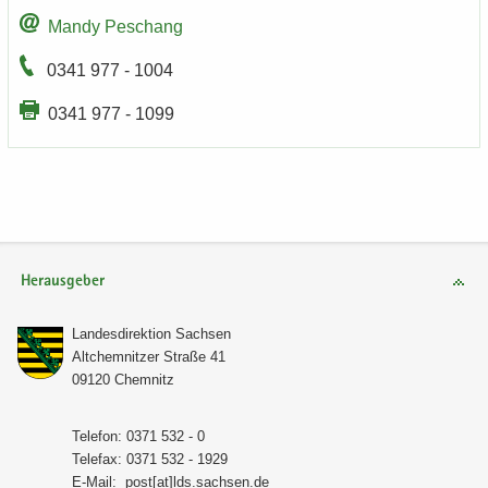
Mandy Peschang
0341 977 - 1004
0341 977 - 1099
Herausgeber
Lan­des­di­rek­ti­on Sach­sen
Alt­chem­nit­zer Stra­ße 41
09120 Chem­nitz
Te­le­fon: 0371 532 - 0
Te­le­fax: 0371 532 - 1929
E-​Mail:
post[at]lds.sach­sen.de