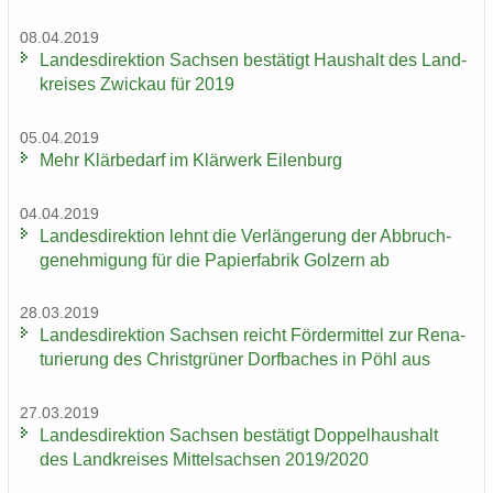
08.04.2019
Lan­des­di­rek­ti­on Sach­sen be­stä­tigt Haus­halt des Land­
krei­ses Zwi­ckau für 2019
05.04.2019
Mehr Klär­be­darf im Klär­werk Ei­len­burg
04.04.2019
Lan­des­di­rek­ti­on lehnt die Ver­län­ge­rung der Ab­bruch­
ge­neh­mi­gung für die Pa­pier­fa­brik Golz­ern ab
28.03.2019
Lan­des­di­rek­ti­on Sach­sen reicht För­der­mit­tel zur Re­na­
tu­rie­rung des Christ­grü­ner Dorf­ba­ches in Pöhl aus
27.03.2019
Lan­des­di­rek­ti­on Sach­sen be­stä­tigt Dop­pel­haus­halt
des Land­krei­ses Mit­tel­sach­sen 2019/2020