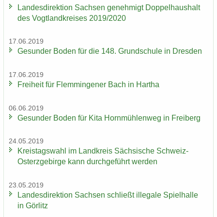
Lan­des­di­rek­ti­on Sach­sen ge­neh­migt Dop­pel­haus­halt
des Vogt­land­krei­ses 2019/2020
17.06.2019
Ge­sun­der Boden für die 148. Grund­schu­le in Dres­den
17.06.2019
Frei­heit für Flem­min­ge­ner Bach in Har­tha
06.06.2019
Ge­sun­der Boden für Kita Horn­müh­len­weg in Frei­berg
24.05.2019
Kreis­tags­wahl im Land­kreis Säch­si­sche Schweiz-​
Osterzgebirge kann durch­ge­führt wer­den
23.05.2019
Lan­des­di­rek­ti­on Sach­sen schließt il­le­ga­le Spiel­hal­le
in Gör­litz