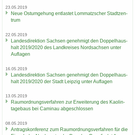
23.05.2019
Neue Ost­um­ge­hung ent­las­tet Lom­matz­scher Stadt­zen­
trum
22.05.2019
Lan­des­di­rek­ti­on Sach­sen ge­neh­migt den Dop­pel­haus­
halt 2019/2020 des Land­krei­ses Nord­sach­sen unter
Auf­la­gen
16.05.2019
Lan­des­di­rek­ti­on Sach­sen ge­neh­migt den Dop­pel­haus­
halt 2019/2020 der Stadt Leip­zig unter Auf­la­gen
13.05.2019
Raum­ord­nungs­ver­fah­ren zur Er­wei­te­rung des Kao­lin­
ta­ge­baus bei Ca­min­au ab­ge­schlos­sen
08.05.2019
An­trags­kon­fe­renz zum Raum­ord­nungs­ver­fah­ren für die