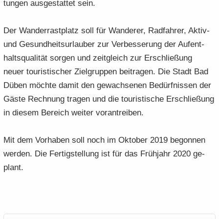
tun­gen aus­ge­stat­tet sein.
Der Wan­der­rast­platz soll für Wan­de­rer, Rad­fah­rer, Aktiv-​
und Ge­sund­heits­ur­lau­ber zur Ver­bes­se­rung der Auf­ent­
halts­qua­li­tät sor­gen und zeit­gleich zur Er­schlie­ßung
neuer tou­ris­ti­scher Ziel­grup­pen bei­tra­gen. Die Stadt Bad
Düben möch­te damit den ge­wach­se­nen Be­dürf­nis­sen der
Gäste Rech­nung tra­gen und die tou­ris­ti­sche Er­schlie­ßung
in die­sem Be­reich wei­ter vor­an­trei­ben.
Mit dem Vor­ha­ben soll noch im Ok­to­ber 2019 be­gon­nen
wer­den. Die Fer­tig­stel­lung ist für das Früh­jahr 2020 ge­
plant.