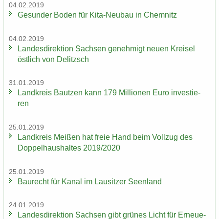
04.02.2019
Ge­sun­der Boden für Kita-​Neubau in Chem­nitz
04.02.2019
Lan­des­di­rek­ti­on Sach­sen ge­neh­migt neuen Krei­sel
öst­lich von De­litzsch
31.01.2019
Land­kreis Baut­zen kann 179 Mil­lio­nen Euro in­ves­tie­
ren
25.01.2019
Land­kreis Mei­ßen hat freie Hand beim Voll­zug des
Dop­pel­haus­hal­tes 2019/2020
25.01.2019
Bau­recht für Kanal im Lau­sit­zer Se­en­land
24.01.2019
Lan­des­di­rek­ti­on Sach­sen gibt grü­nes Licht für Er­neue­