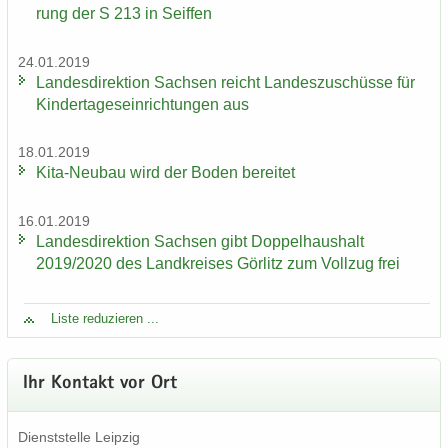
rung der S 213 in Seif­fen
24.01.2019
Lan­des­di­rek­ti­on Sach­sen reicht Lan­des­zu­schüs­se für
Kin­der­ta­ges­ein­rich­tun­gen aus
18.01.2019
Kita-​Neubau wird der Boden be­rei­tet
16.01.2019
Lan­des­di­rek­ti­on Sach­sen gibt Dop­pel­haus­halt
2019/2020 des Land­krei­ses Gör­litz zum Voll­zug frei
Liste re­du­zie­ren ...
Ihr Kon­takt vor Ort
Dienst­stel­le Leip­zig