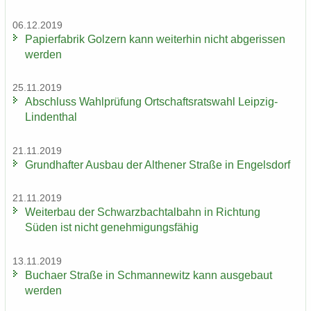
06.12.2019
Pa­pier­fa­brik Golz­ern kann wei­ter­hin nicht ab­ge­ris­sen
wer­den
25.11.2019
Ab­schluss Wahl­prü­fung Ort­schafts­rats­wahl Leipzig-​
Lindenthal
21.11.2019
Grund­haf­ter Aus­bau der Alt­he­ner Stra­ße in En­gels­dorf
21.11.2019
Wei­ter­bau der Schwarz­bach­tal­bahn in Rich­tung
Süden ist nicht ge­neh­mi­gungs­fä­hig
13.11.2019
Bu­ch­a­er Stra­ße in Sch­man­ne­witz kann aus­ge­baut
wer­den