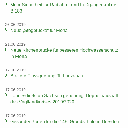
Mehr Si­cher­heit für Rad­fah­rer und Fuß­gän­ger auf der
B 183
26.06.2019
Neue „Steg­brü­cke“ für Flöha
21.06.2019
Neue Kir­chen­brü­cke für bes­se­ren Hoch­was­ser­schutz
in Flöha
17.06.2019
Brei­te­re Fluss­que­rung für Lun­zen­au
17.06.2019
Lan­des­di­rek­ti­on Sach­sen ge­neh­migt Dop­pel­haus­halt
des Vogt­land­krei­ses 2019/2020
17.06.2019
Ge­sun­der Boden für die 148. Grund­schu­le in Dres­den