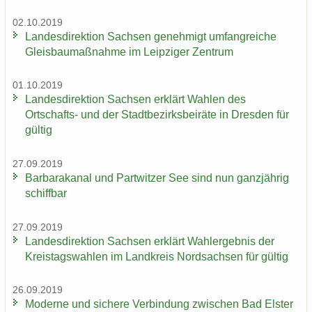
02.10.2019
Lan­des­di­rek­ti­on Sach­sen ge­neh­migt um­fang­rei­che
Gleis­bau­maß­nah­me im Leip­zi­ger Zen­trum
01.10.2019
Lan­des­di­rek­ti­on Sach­sen er­klärt Wah­len des
Ortschafts-​ und der Stadt­be­zirks­bei­rä­te in Dres­den für
gül­tig
27.09.2019
Bar­ba­ra­ka­nal und Part­wit­zer See sind nun ganz­jäh­rig
schiff­bar
27.09.2019
Lan­des­di­rek­ti­on Sach­sen er­klärt Wahl­er­geb­nis der
Kreis­tags­wah­len im Land­kreis Nord­sach­sen für gül­tig
26.09.2019
Mo­der­ne und si­che­re Ver­bin­dung zwi­schen Bad Els­ter