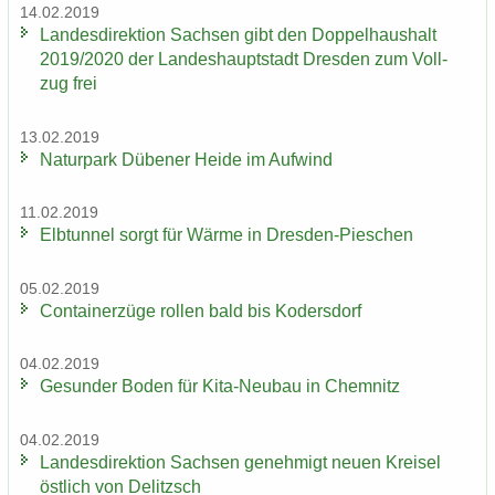
14.02.2019
Lan­des­di­rek­ti­on Sach­sen gibt den Dop­pel­haus­halt
2019/2020 der Lan­des­haupt­stadt Dres­den zum Voll­
zug frei
13.02.2019
Na­tur­park Dü­be­ner Heide im Auf­wind
11.02.2019
Elb­tun­nel sorgt für Wärme in Dresden-​Pieschen
05.02.2019
Con­tai­ner­zü­ge rol­len bald bis Ko­ders­dorf
04.02.2019
Ge­sun­der Boden für Kita-​Neubau in Chem­nitz
04.02.2019
Lan­des­di­rek­ti­on Sach­sen ge­neh­migt neuen Krei­sel
öst­lich von De­litzsch