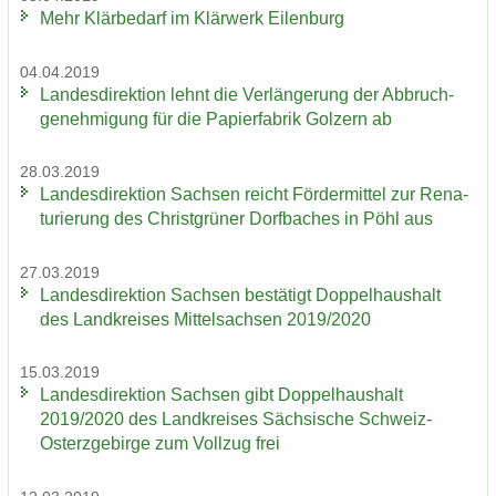
Mehr Klär­be­darf im Klär­werk Ei­len­burg
04.04.2019
Lan­des­di­rek­ti­on lehnt die Ver­län­ge­rung der Ab­bruch­
ge­neh­mi­gung für die Pa­pier­fa­brik Golz­ern ab
28.03.2019
Lan­des­di­rek­ti­on Sach­sen reicht För­der­mit­tel zur Re­na­
tu­rie­rung des Christ­grü­ner Dorf­ba­ches in Pöhl aus
27.03.2019
Lan­des­di­rek­ti­on Sach­sen be­stä­tigt Dop­pel­haus­halt
des Land­krei­ses Mit­tel­sach­sen 2019/2020
15.03.2019
Lan­des­di­rek­ti­on Sach­sen gibt Dop­pel­haus­halt
2019/2020 des Land­krei­ses Säch­si­sche Schweiz-​
Osterzgebirge zum Voll­zug frei