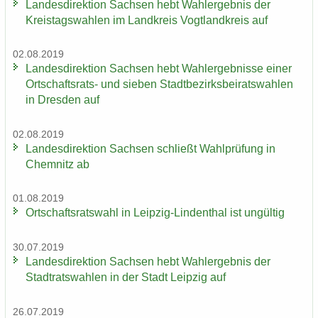
Lan­des­di­rek­ti­on Sach­sen hebt Wahl­er­geb­nis der
Kreis­tags­wah­len im Land­kreis Vogt­land­kreis auf
02.08.2019
Lan­des­di­rek­ti­on Sach­sen hebt Wahl­er­geb­nis­se einer
Ortschaftsrats-​ und sie­ben Stadt­be­zirks­bei­rats­wah­len
in Dres­den auf
02.08.2019
Lan­des­di­rek­ti­on Sach­sen schließt Wahl­prü­fung in
Chem­nitz ab
01.08.2019
Ort­schafts­rats­wahl in Leipzig-​Lindenthal ist un­gül­tig
30.07.2019
Lan­des­di­rek­ti­on Sach­sen hebt Wahl­er­geb­nis der
Stadt­rats­wah­len in der Stadt Leip­zig auf
26.07.2019