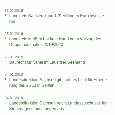
31.01.2019
Land­kreis Baut­zen kann 179 Mil­lio­nen Euro in­ves­tie­
ren
25.01.2019
Land­kreis Mei­ßen hat freie Hand beim Voll­zug des
Dop­pel­haus­hal­tes 2019/2020
25.01.2019
Bau­recht für Kanal im Lau­sit­zer Se­en­land
24.01.2019
Lan­des­di­rek­ti­on Sach­sen gibt grü­nes Licht für Er­neue­
rung der S 213 in Seif­fen
24.01.2019
Lan­des­di­rek­ti­on Sach­sen reicht Lan­des­zu­schüs­se für
Kin­der­ta­ges­ein­rich­tun­gen aus