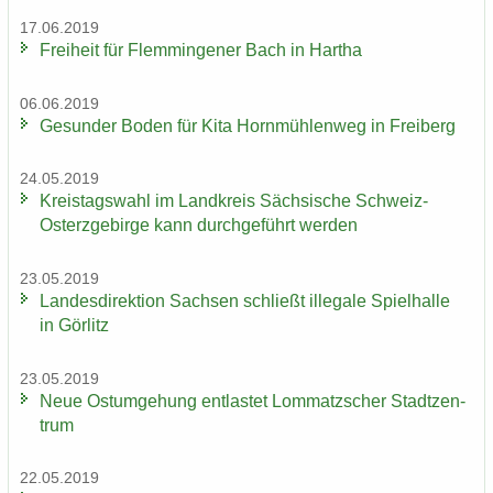
17.06.2019
Frei­heit für Flem­min­ge­ner Bach in Har­tha
06.06.2019
Ge­sun­der Boden für Kita Horn­müh­len­weg in Frei­berg
24.05.2019
Kreis­tags­wahl im Land­kreis Säch­si­sche Schweiz-​
Osterzgebirge kann durch­ge­führt wer­den
23.05.2019
Lan­des­di­rek­ti­on Sach­sen schließt il­le­ga­le Spiel­hal­le
in Gör­litz
23.05.2019
Neue Ost­um­ge­hung ent­las­tet Lom­matz­scher Stadt­zen­
trum
22.05.2019