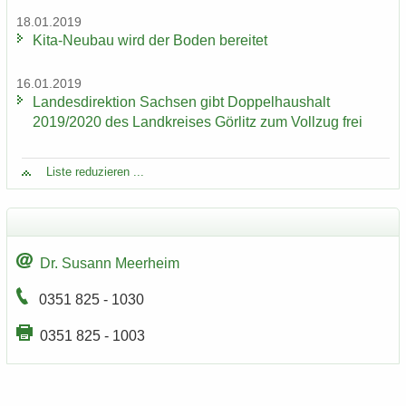
18.01.2019
Kita-​Neubau wird der Boden be­rei­tet
16.01.2019
Lan­des­di­rek­ti­on Sach­sen gibt Dop­pel­haus­halt
2019/2020 des Land­krei­ses Gör­litz zum Voll­zug frei
Liste re­du­zie­ren ...
Dr. Su­sann Meer­heim
0351 825 - 1030
0351 825 - 1003