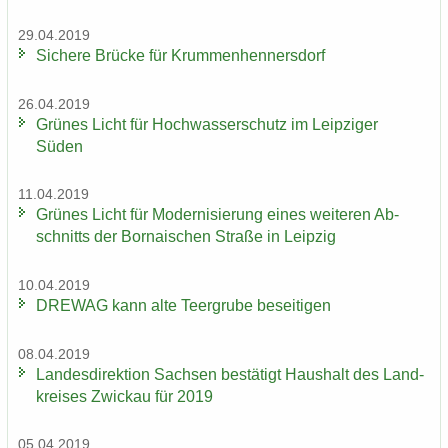
29.04.2019
Si­che­re Brü­cke für Krum­men­hen­ners­dorf
26.04.2019
Grü­nes Licht für Hoch­was­ser­schutz im Leip­zi­ger
Süden
11.04.2019
Grü­nes Licht für Mo­der­ni­sie­rung eines wei­te­ren Ab­
schnitts der Bor­na­i­schen Stra­ße in Leip­zig
10.04.2019
DRE­WAG kann alte Teergru­be be­sei­ti­gen
08.04.2019
Lan­des­di­rek­ti­on Sach­sen be­stä­tigt Haus­halt des Land­
krei­ses Zwi­ckau für 2019
05.04.2019