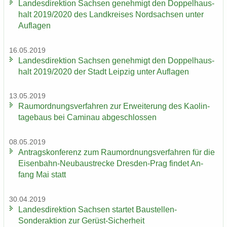
Lan­des­di­rek­ti­on Sach­sen ge­neh­migt den Dop­pel­haus­
halt 2019/2020 des Land­krei­ses Nord­sach­sen unter
Auf­la­gen
16.05.2019
Lan­des­di­rek­ti­on Sach­sen ge­neh­migt den Dop­pel­haus­
halt 2019/2020 der Stadt Leip­zig unter Auf­la­gen
13.05.2019
Raum­ord­nungs­ver­fah­ren zur Er­wei­te­rung des Kao­lin­
ta­ge­baus bei Ca­min­au ab­ge­schlos­sen
08.05.2019
An­trags­kon­fe­renz zum Raum­ord­nungs­ver­fah­ren für die
Eisenbahn-​Neubaustrecke Dresden-​Prag fin­det An­
fang Mai statt
30.04.2019
Lan­des­di­rek­ti­on Sach­sen star­tet Baustellen-​
Sonderaktion zur Gerüst-​Sicherheit