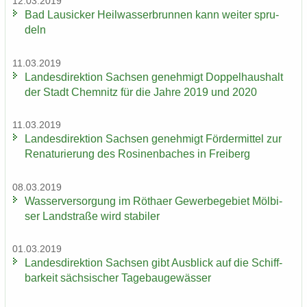
12.03.2019
Bad Lau­si­cker Heil­was­ser­brun­nen kann wei­ter spru­
deln
11.03.2019
Lan­des­di­rek­ti­on Sach­sen ge­neh­migt Dop­pel­haus­halt
der Stadt Chem­nitz für die Jahre 2019 und 2020
11.03.2019
Lan­des­di­rek­ti­on Sach­sen ge­neh­migt För­der­mit­tel zur
Re­na­tu­rie­rung des Ro­si­nen­ba­ches in Frei­berg
08.03.2019
Was­ser­ver­sor­gung im Rö­tha­er Ge­wer­be­ge­biet Möl­bi­
ser Land­stra­ße wird sta­bi­ler
01.03.2019
Lan­des­di­rek­ti­on Sach­sen gibt Aus­blick auf die Schiff­
bar­keit säch­si­scher Ta­ge­bau­ge­wäs­ser