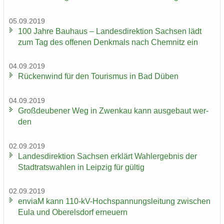
05.09.2019
100 Jahre Bau­haus – Lan­des­di­rek­ti­on Sach­sen lädt
zum Tag des of­fe­nen Denk­mals nach Chem­nitz ein
04.09.2019
Rü­cken­wind für den Tou­ris­mus in Bad Düben
04.09.2019
Groß­deu­be­ner Weg in Zwenkau kann aus­ge­baut wer­
den
02.09.2019
Lan­des­di­rek­ti­on Sach­sen er­klärt Wahl­er­geb­nis der
Stadt­rats­wah­len in Leip­zig für gül­tig
02.09.2019
en­viaM kann 110-​kV-Hochspannungsleitung zwi­schen
Eula und Ober­els­dorf er­neu­ern