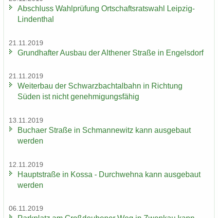
Ab­schluss Wahl­prü­fung Ort­schafts­rats­wahl Leipzig-​
Lindenthal
21.11.2019
Grund­haf­ter Aus­bau der Alt­he­ner Stra­ße in En­gels­dorf
21.11.2019
Wei­ter­bau der Schwarz­bach­tal­bahn in Rich­tung
Süden ist nicht ge­neh­mi­gungs­fä­hig
13.11.2019
Bu­ch­a­er Stra­ße in Sch­man­ne­witz kann aus­ge­baut
wer­den
12.11.2019
Haupt­stra­ße in Kossa - Durch­weh­na kann aus­ge­baut
wer­den
06.11.2019