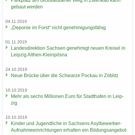
Park­platz am Groß­deu­be­ner Weg in Zwenkau kann
ge­baut wer­den
04.11.2019
„De­po­nie im Forst“ nicht ge­neh­mi­gungs­fä­hig
01.11.2019
Lan­des­di­rek­ti­on Sach­sen ge­neh­migt neuen Krei­sel in
Leip­zig Althen-​Kleinpösna
24.10.2019
Neue Brü­cke über die Schwar­ze Po­ckau in Zö­blitz
10.10.2019
Mehr als sechs Mil­lio­nen Euro für Stadt­ha­fen in Leip­
zig
10.10.2019
Kin­der und Ju­gend­li­che in Sach­sens Asylbewerber-​
Aufnahmeeinrichtungen er­hal­ten ein Bil­dungs­an­ge­bot