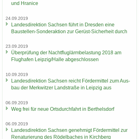
und Hra­nice
24.09.2019
Lan­des­di­rek­ti­on Sach­sen führt in Dres­den eine
Baustellen-​Sonderaktion zur Gerüst-​Sicherheit durch
23.09.2019
Über­prü­fung der Nacht­flug­lärm­be­las­tung 2018 am
Flug­ha­fen Leip­zig/Halle ab­ge­schlos­sen
10.09.2019
Lan­des­di­rek­ti­on Sach­sen reicht För­der­mit­tel zum Aus­
bau der Merk­wit­zer Land­stra­ße in Leip­zig aus
06.09.2019
Weg frei für neue Orts­durch­fahrt in Bert­hels­dorf
06.09.2019
Lan­des­di­rek­ti­on Sach­sen ge­neh­migt För­der­mit­tel zur
Re­na­tu­rie­rung des Rö­del­ba­ches in Kirch­berg