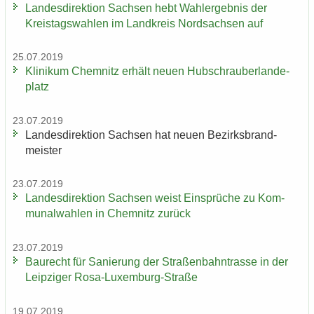
Lan­des­di­rek­ti­on Sach­sen hebt Wahl­er­geb­nis der
Kreis­tags­wah­len im Land­kreis Nord­sach­sen auf
25.07.2019
Kli­ni­kum Chem­nitz er­hält neuen Hub­schrau­ber­lan­de­
platz
23.07.2019
Lan­des­di­rek­ti­on Sach­sen hat neuen Be­zirks­brand­
meis­ter
23.07.2019
Lan­des­di­rek­ti­on Sach­sen weist Ein­sprü­che zu Kom­
mu­nal­wah­len in Chem­nitz zu­rück
23.07.2019
Bau­recht für Sa­nie­rung der Stra­ßen­bahn­tras­se in der
Leip­zi­ger Rosa-​Luxemburg-Straße
19.07.2019