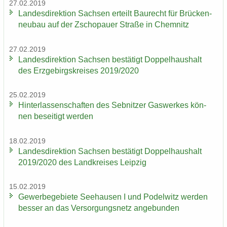
27.02.2019
Lan­des­di­rek­ti­on Sach­sen er­teilt Bau­recht für Brü­cken­
neu­bau auf der Zscho­pau­er Stra­ße in Chem­nitz
27.02.2019
Lan­des­di­rek­ti­on Sach­sen be­stä­tigt Dop­pel­haus­halt
des Erz­ge­birgs­krei­ses 2019/2020
25.02.2019
Hin­ter­las­sen­schaf­ten des Seb­nit­zer Gas­wer­kes kön­
nen be­sei­tigt wer­den
18.02.2019
Lan­des­di­rek­ti­on Sach­sen be­stä­tigt Dop­pel­haus­halt
2019/2020 des Land­krei­ses Leip­zig
15.02.2019
Ge­wer­be­ge­bie­te See­hau­sen I und Po­del­witz wer­den
bes­ser an das Ver­sor­gungs­netz an­ge­bun­den