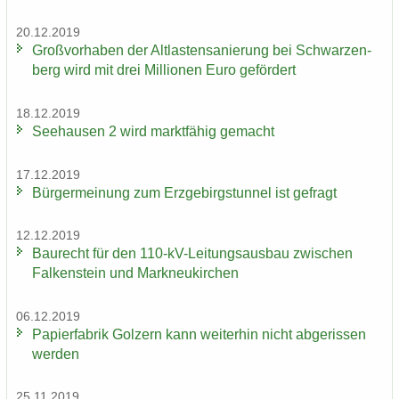
20.12.2019
Groß­vor­ha­ben der Alt­las­ten­sa­nie­rung bei Schwar­zen­
berg wird mit drei Mil­lio­nen Euro ge­för­dert
18.12.2019
See­hau­sen 2 wird markt­fä­hig ge­macht
17.12.2019
Bür­ger­mei­nung zum Erz­ge­birgs­tun­nel ist ge­fragt
12.12.2019
Bau­recht für den 110-​kV-Leitungsausbau zwi­schen
Fal­ken­stein und Mark­neu­kir­chen
06.12.2019
Pa­pier­fa­brik Golz­ern kann wei­ter­hin nicht ab­ge­ris­sen
wer­den
25.11.2019