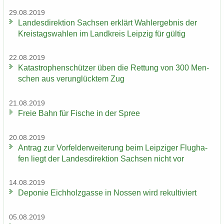
29.08.2019
Lan­des­di­rek­ti­on Sach­sen er­klärt Wahl­er­geb­nis der
Kreis­tags­wah­len im Land­kreis Leip­zig für gül­tig
22.08.2019
Ka­ta­stro­phen­schüt­zer üben die Ret­tung von 300 Men­
schen aus ver­un­glück­tem Zug
21.08.2019
Freie Bahn für Fi­sche in der Spree
20.08.2019
An­trag zur Vor­fel­d­er­wei­te­rung beim Leip­zi­ger Flug­ha­
fen liegt der Lan­des­di­rek­ti­on Sach­sen nicht vor
14.08.2019
De­po­nie Eich­holz­gas­se in Nos­sen wird re­kul­ti­viert
05.08.2019