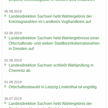
05.08.2019
Lan­des­di­rek­ti­on Sach­sen hebt Wahl­er­geb­nis der
Kreis­tags­wah­len im Land­kreis Vogt­land­kreis auf
02.08.2019
Lan­des­di­rek­ti­on Sach­sen hebt Wahl­er­geb­nis­se einer
Ortschaftsrats-​ und sie­ben Stadt­be­zirks­bei­rats­wah­len
in Dres­den auf
02.08.2019
Lan­des­di­rek­ti­on Sach­sen schließt Wahl­prü­fung in
Chem­nitz ab
01.08.2019
Ort­schafts­rats­wahl in Leipzig-​Lindenthal ist un­gül­tig
30.07.2019
Lan­des­di­rek­ti­on Sach­sen hebt Wahl­er­geb­nis der