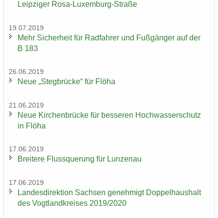
Leip­zi­ger Rosa-​Luxemburg-Straße
19.07.2019
Mehr Si­cher­heit für Rad­fah­rer und Fuß­gän­ger auf der
B 183
26.06.2019
Neue „Steg­brü­cke“ für Flöha
21.06.2019
Neue Kir­chen­brü­cke für bes­se­ren Hoch­was­ser­schutz
in Flöha
17.06.2019
Brei­te­re Fluss­que­rung für Lun­zen­au
17.06.2019
Lan­des­di­rek­ti­on Sach­sen ge­neh­migt Dop­pel­haus­halt
des Vogt­land­krei­ses 2019/2020