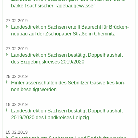
bar­keit säch­si­scher Ta­ge­bau­ge­wäs­ser
27.02.2019
Lan­des­di­rek­ti­on Sach­sen er­teilt Bau­recht für Brü­cken­
neu­bau auf der Zscho­pau­er Stra­ße in Chem­nitz
27.02.2019
Lan­des­di­rek­ti­on Sach­sen be­stä­tigt Dop­pel­haus­halt
des Erz­ge­birgs­krei­ses 2019/2020
25.02.2019
Hin­ter­las­sen­schaf­ten des Seb­nit­zer Gas­wer­kes kön­
nen be­sei­tigt wer­den
18.02.2019
Lan­des­di­rek­ti­on Sach­sen be­stä­tigt Dop­pel­haus­halt
2019/2020 des Land­krei­ses Leip­zig
15.02.2019