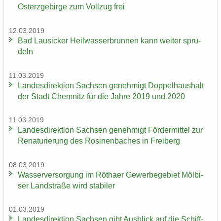
Osterzgebirge zum Voll­zug frei
12.03.2019
Bad Lau­si­cker Heil­was­ser­brun­nen kann wei­ter spru­
deln
11.03.2019
Lan­des­di­rek­ti­on Sach­sen ge­neh­migt Dop­pel­haus­halt
der Stadt Chem­nitz für die Jahre 2019 und 2020
11.03.2019
Lan­des­di­rek­ti­on Sach­sen ge­neh­migt För­der­mit­tel zur
Re­na­tu­rie­rung des Ro­si­nen­ba­ches in Frei­berg
08.03.2019
Was­ser­ver­sor­gung im Rö­tha­er Ge­wer­be­ge­biet Möl­bi­
ser Land­stra­ße wird sta­bi­ler
01.03.2019
Lan­des­di­rek­ti­on Sach­sen gibt Aus­blick auf die Schiff­