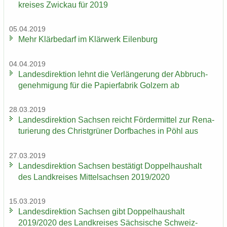
krei­ses Zwi­ckau für 2019
05.04.2019
Mehr Klär­be­darf im Klär­werk Ei­len­burg
04.04.2019
Lan­des­di­rek­ti­on lehnt die Ver­län­ge­rung der Ab­bruch­
ge­neh­mi­gung für die Pa­pier­fa­brik Golz­ern ab
28.03.2019
Lan­des­di­rek­ti­on Sach­sen reicht För­der­mit­tel zur Re­na­
tu­rie­rung des Christ­grü­ner Dorf­ba­ches in Pöhl aus
27.03.2019
Lan­des­di­rek­ti­on Sach­sen be­stä­tigt Dop­pel­haus­halt
des Land­krei­ses Mit­tel­sach­sen 2019/2020
15.03.2019
Lan­des­di­rek­ti­on Sach­sen gibt Dop­pel­haus­halt
2019/2020 des Land­krei­ses Säch­si­sche Schweiz-​