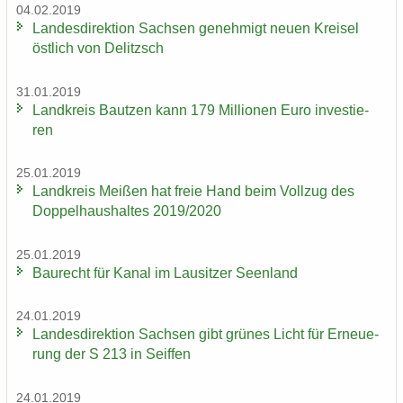
04.02.2019
Lan­des­di­rek­ti­on Sach­sen ge­neh­migt neuen Krei­sel
öst­lich von De­litzsch
31.01.2019
Land­kreis Baut­zen kann 179 Mil­lio­nen Euro in­ves­tie­
ren
25.01.2019
Land­kreis Mei­ßen hat freie Hand beim Voll­zug des
Dop­pel­haus­hal­tes 2019/2020
25.01.2019
Bau­recht für Kanal im Lau­sit­zer Se­en­land
24.01.2019
Lan­des­di­rek­ti­on Sach­sen gibt grü­nes Licht für Er­neue­
rung der S 213 in Seif­fen
24.01.2019