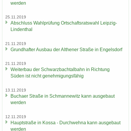
wer­den
25.11.2019
Ab­schluss Wahl­prü­fung Ort­schafts­rats­wahl Leipzig-​
Lindenthal
21.11.2019
Grund­haf­ter Aus­bau der Alt­he­ner Stra­ße in En­gels­dorf
21.11.2019
Wei­ter­bau der Schwarz­bach­tal­bahn in Rich­tung
Süden ist nicht ge­neh­mi­gungs­fä­hig
13.11.2019
Bu­ch­a­er Stra­ße in Sch­man­ne­witz kann aus­ge­baut
wer­den
12.11.2019
Haupt­stra­ße in Kossa - Durch­weh­na kann aus­ge­baut
wer­den