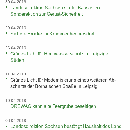
30.04.2019
Lan­des­di­rek­ti­on Sach­sen star­tet Baustellen-​
Sonderaktion zur Gerüst-​Sicherheit
29.04.2019
Si­che­re Brü­cke für Krum­men­hen­ners­dorf
26.04.2019
Grü­nes Licht für Hoch­was­ser­schutz im Leip­zi­ger
Süden
11.04.2019
Grü­nes Licht für Mo­der­ni­sie­rung eines wei­te­ren Ab­
schnitts der Bor­na­i­schen Stra­ße in Leip­zig
10.04.2019
DRE­WAG kann alte Teergru­be be­sei­ti­gen
08.04.2019
Lan­des­di­rek­ti­on Sach­sen be­stä­tigt Haus­halt des Land­