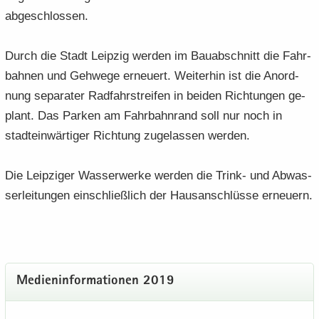
ab­ge­schlos­sen.
Durch die Stadt Leip­zig wer­den im Bau­ab­schnitt die Fahr­
bah­nen und Geh­we­ge er­neu­ert. Wei­ter­hin ist die An­ord­
nung se­pa­ra­ter Rad­fahr­strei­fen in bei­den Rich­tun­gen ge­
plant. Das Par­ken am Fahr­bahn­rand soll nur noch in
stadt­ein­wär­ti­ger Rich­tung zu­ge­las­sen wer­den.
Die Leip­zi­ger Was­ser­wer­ke wer­den die Trink-​ und Ab­was­
ser­lei­tun­gen ein­schließ­lich der Haus­an­schlüs­se er­neu­ern.
Me­di­en­in­for­ma­tio­nen 2019