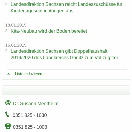
Lan­des­di­rek­ti­on Sach­sen reicht Lan­des­zu­schüs­se für
Kin­der­ta­ges­ein­rich­tun­gen aus
18.01.2019
Kita-​Neubau wird der Boden be­rei­tet
16.01.2019
Lan­des­di­rek­ti­on Sach­sen gibt Dop­pel­haus­halt
2019/2020 des Land­krei­ses Gör­litz zum Voll­zug frei
Liste re­du­zie­ren ...
Dr. Su­sann Meer­heim
0351 825 - 1030
0351 825 - 1003