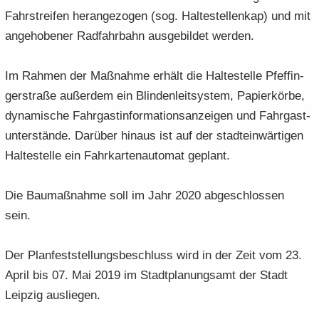
Fahr­strei­fen her­an­ge­zo­gen (sog. Hal­te­stel­len­kap) und mit
an­ge­ho­be­ner Rad­fahr­bahn aus­ge­bil­det wer­den.
Im Rah­men der Maß­nah­me er­hält die Hal­te­stel­le Pfef­fin­
ger­stra­ße au­ßer­dem ein Blin­den­leit­sys­tem, Pa­pier­kör­be,
dy­na­mi­sche Fahr­gast­in­for­ma­ti­ons­an­zei­gen und Fahr­gast­
un­ter­stän­de. Dar­über hin­aus ist auf der stadt­ein­wär­ti­gen
Hal­te­stel­le ein Fahr­kar­ten­au­to­mat ge­plant.
Die Bau­maß­nah­me soll im Jahr 2020 ab­ge­schlos­sen
sein.
Der Plan­fest­stel­lungs­be­schluss wird in der Zeit vom 23.
April bis 07. Mai 2019 im Stadt­pla­nungs­amt der Stadt
Leip­zig aus­lie­gen.