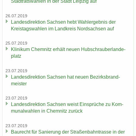
Stadt­rats­wah­len in der Stadt Leip­zig auf
26.07.2019
Lan­des­di­rek­ti­on Sach­sen hebt Wahl­er­geb­nis der
Kreis­tags­wah­len im Land­kreis Nord­sach­sen auf
25.07.2019
Kli­ni­kum Chem­nitz er­hält neuen Hub­schrau­ber­lan­de­
platz
23.07.2019
Lan­des­di­rek­ti­on Sach­sen hat neuen Be­zirks­brand­
meis­ter
23.07.2019
Lan­des­di­rek­ti­on Sach­sen weist Ein­sprü­che zu Kom­
mu­nal­wah­len in Chem­nitz zu­rück
23.07.2019
Bau­recht für Sa­nie­rung der Stra­ßen­bahn­tras­se in der