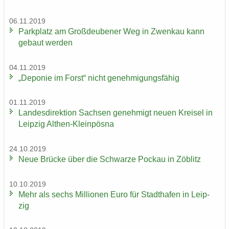
06.11.2019
Park­platz am Groß­deu­be­ner Weg in Zwenkau kann
ge­baut wer­den
04.11.2019
„De­po­nie im Forst“ nicht ge­neh­mi­gungs­fä­hig
01.11.2019
Lan­des­di­rek­ti­on Sach­sen ge­neh­migt neuen Krei­sel in
Leip­zig Althen-​Kleinpösna
24.10.2019
Neue Brü­cke über die Schwar­ze Po­ckau in Zö­blitz
10.10.2019
Mehr als sechs Mil­lio­nen Euro für Stadt­ha­fen in Leip­
zig