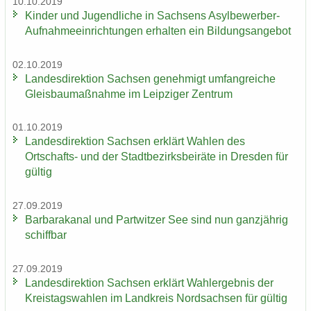
10.10.2019
Kin­der und Ju­gend­li­che in Sach­sens Asylbewerber-​
Aufnahmeeinrichtungen er­hal­ten ein Bil­dungs­an­ge­bot
02.10.2019
Lan­des­di­rek­ti­on Sach­sen ge­neh­migt um­fang­rei­che
Gleis­bau­maß­nah­me im Leip­zi­ger Zen­trum
01.10.2019
Lan­des­di­rek­ti­on Sach­sen er­klärt Wah­len des
Ortschafts-​ und der Stadt­be­zirks­bei­rä­te in Dres­den für
gül­tig
27.09.2019
Bar­ba­ra­ka­nal und Part­wit­zer See sind nun ganz­jäh­rig
schiff­bar
27.09.2019
Lan­des­di­rek­ti­on Sach­sen er­klärt Wahl­er­geb­nis der
Kreis­tags­wah­len im Land­kreis Nord­sach­sen für gül­tig