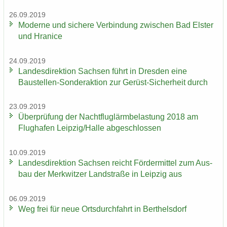
26.09.2019
Mo­der­ne und si­che­re Ver­bin­dung zwi­schen Bad Els­ter
und Hra­nice
24.09.2019
Lan­des­di­rek­ti­on Sach­sen führt in Dres­den eine
Baustellen-​Sonderaktion zur Gerüst-​Sicherheit durch
23.09.2019
Über­prü­fung der Nacht­flug­lärm­be­las­tung 2018 am
Flug­ha­fen Leip­zig/Halle ab­ge­schlos­sen
10.09.2019
Lan­des­di­rek­ti­on Sach­sen reicht För­der­mit­tel zum Aus­
bau der Merk­wit­zer Land­stra­ße in Leip­zig aus
06.09.2019
Weg frei für neue Orts­durch­fahrt in Bert­hels­dorf