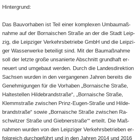
Hin­ter­grund:
Das Bau­vor­ha­ben ist Teil einer kom­ple­xen Um­bau­maß­
nah­me auf der Bor­na­i­schen Stra­ße an der die Stadt Leip­
zig, die Leip­zi­ger Ver­kehrs­be­trie­be GmbH und die Leip­zi­
ger Was­ser­wer­ke be­tei­ligt sind. Mit der Bau­maß­nah­me
soll der letz­te große un­sa­nier­te Ab­schnitt grund­haft er­
neu­ert und um­ge­baut wer­den. Durch die Lan­des­di­rek­ti­on
Sach­sen wur­den in den ver­gan­ge­nen Jah­ren be­reits die
Ge­neh­mi­gun­gen für die Vor­ha­ben „Bor­na­i­sche Stra­ße,
Hal­te­stel­len Hil­de­brand­stra­ße“, „Bor­na­i­sche Stra­ße,
Klemm­stra­ße zwi­schen Prinz-​Eugen-Straße und Hil­de­
brand­stra­ße“ sowie „Bor­na­i­sche Stra­ße zwi­schen Ra­
schwit­zer Stra­ße und Gieb­ner­stra­ße‘“ er­teilt. Die Maß­
nah­men wur­den von den Leip­zi­ger Ver­kehrs­be­trie­ben er­
folg­reich durch­ge­führt und in den Jah­ren 2014 und 2016