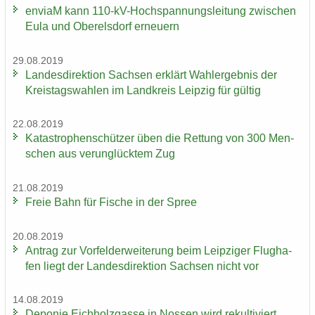
en­viaM kann 110-​kV-Hochspannungsleitung zwi­schen
Eula und Ober­els­dorf er­neu­ern
29.08.2019
Lan­des­di­rek­ti­on Sach­sen er­klärt Wahl­er­geb­nis der
Kreis­tags­wah­len im Land­kreis Leip­zig für gül­tig
22.08.2019
Ka­ta­stro­phen­schüt­zer üben die Ret­tung von 300 Men­
schen aus ver­un­glück­tem Zug
21.08.2019
Freie Bahn für Fi­sche in der Spree
20.08.2019
An­trag zur Vor­fel­d­er­wei­te­rung beim Leip­zi­ger Flug­ha­
fen liegt der Lan­des­di­rek­ti­on Sach­sen nicht vor
14.08.2019
De­po­nie Eich­holz­gas­se in Nos­sen wird re­kul­ti­viert