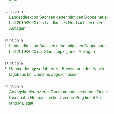
22.05.2019
Lan­des­di­rek­ti­on Sach­sen ge­neh­migt den Dop­pel­haus­
halt 2019/2020 des Land­krei­ses Nord­sach­sen unter
Auf­la­gen
16.05.2019
Lan­des­di­rek­ti­on Sach­sen ge­neh­migt den Dop­pel­haus­
halt 2019/2020 der Stadt Leip­zig unter Auf­la­gen
13.05.2019
Raum­ord­nungs­ver­fah­ren zur Er­wei­te­rung des Kao­lin­
ta­ge­baus bei Ca­min­au ab­ge­schlos­sen
08.05.2019
An­trags­kon­fe­renz zum Raum­ord­nungs­ver­fah­ren für die
Eisenbahn-​Neubaustrecke Dresden-​Prag fin­det An­
fang Mai statt