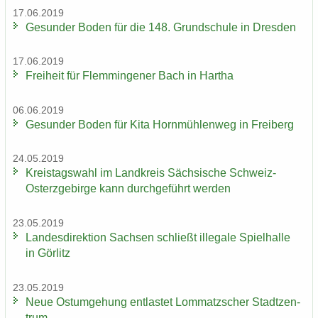
17.06.2019
Ge­sun­der Boden für die 148. Grund­schu­le in Dres­den
17.06.2019
Frei­heit für Flem­min­ge­ner Bach in Har­tha
06.06.2019
Ge­sun­der Boden für Kita Horn­müh­len­weg in Frei­berg
24.05.2019
Kreis­tags­wahl im Land­kreis Säch­si­sche Schweiz-​
Osterzgebirge kann durch­ge­führt wer­den
23.05.2019
Lan­des­di­rek­ti­on Sach­sen schließt il­le­ga­le Spiel­hal­le
in Gör­litz
23.05.2019
Neue Ost­um­ge­hung ent­las­tet Lom­matz­scher Stadt­zen­
trum