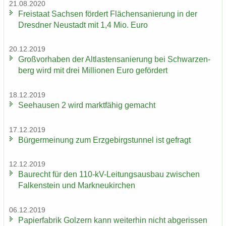
21.08.2020
Frei­staat Sach­sen för­dert Flä­chen­sa­nie­rung in der
Dresd­ner Neu­stadt mit 1,4 Mio. Euro
20.12.2019
Groß­vor­ha­ben der Alt­las­ten­sa­nie­rung bei Schwar­zen­
berg wird mit drei Mil­lio­nen Euro ge­för­dert
18.12.2019
See­hau­sen 2 wird markt­fä­hig ge­macht
17.12.2019
Bür­ger­mei­nung zum Erz­ge­birgs­tun­nel ist ge­fragt
12.12.2019
Bau­recht für den 110-​kV-Leitungsausbau zwi­schen
Fal­ken­stein und Mark­neu­kir­chen
06.12.2019
Pa­pier­fa­brik Golz­ern kann wei­ter­hin nicht ab­ge­ris­sen