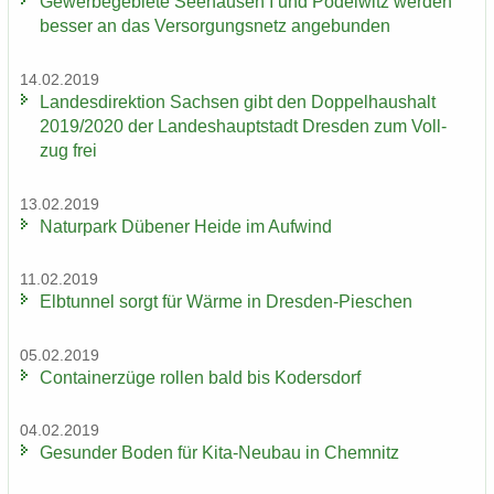
Ge­wer­be­ge­bie­te See­hau­sen I und Po­del­witz wer­den
bes­ser an das Ver­sor­gungs­netz an­ge­bun­den
14.02.2019
Lan­des­di­rek­ti­on Sach­sen gibt den Dop­pel­haus­halt
2019/2020 der Lan­des­haupt­stadt Dres­den zum Voll­
zug frei
13.02.2019
Na­tur­park Dü­be­ner Heide im Auf­wind
11.02.2019
Elb­tun­nel sorgt für Wärme in Dresden-​Pieschen
05.02.2019
Con­tai­ner­zü­ge rol­len bald bis Ko­ders­dorf
04.02.2019
Ge­sun­der Boden für Kita-​Neubau in Chem­nitz