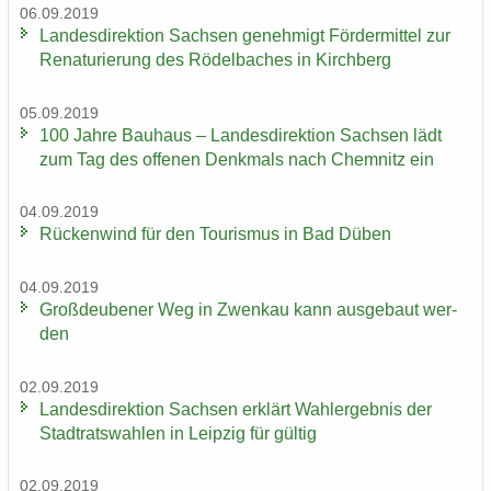
06.09.2019
Lan­des­di­rek­ti­on Sach­sen ge­neh­migt För­der­mit­tel zur
Re­na­tu­rie­rung des Rö­del­ba­ches in Kirch­berg
05.09.2019
100 Jahre Bau­haus – Lan­des­di­rek­ti­on Sach­sen lädt
zum Tag des of­fe­nen Denk­mals nach Chem­nitz ein
04.09.2019
Rü­cken­wind für den Tou­ris­mus in Bad Düben
04.09.2019
Groß­deu­be­ner Weg in Zwenkau kann aus­ge­baut wer­
den
02.09.2019
Lan­des­di­rek­ti­on Sach­sen er­klärt Wahl­er­geb­nis der
Stadt­rats­wah­len in Leip­zig für gül­tig
02.09.2019