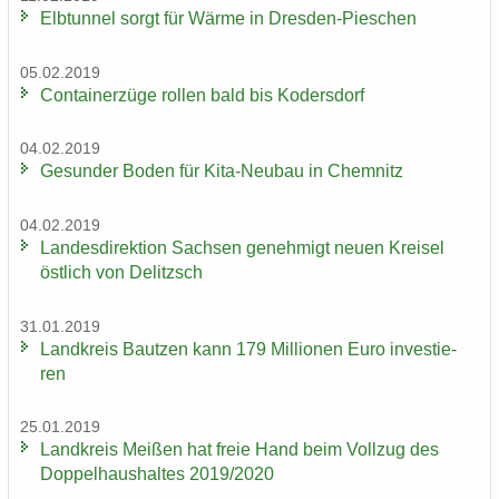
Elb­tun­nel sorgt für Wärme in Dresden-​Pieschen
05.02.2019
Con­tai­ner­zü­ge rol­len bald bis Ko­ders­dorf
04.02.2019
Ge­sun­der Boden für Kita-​Neubau in Chem­nitz
04.02.2019
Lan­des­di­rek­ti­on Sach­sen ge­neh­migt neuen Krei­sel
öst­lich von De­litzsch
31.01.2019
Land­kreis Baut­zen kann 179 Mil­lio­nen Euro in­ves­tie­
ren
25.01.2019
Land­kreis Mei­ßen hat freie Hand beim Voll­zug des
Dop­pel­haus­hal­tes 2019/2020