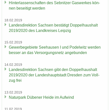
Hin­ter­las­sen­schaf­ten des Seb­nit­zer Gas­wer­kes kön­
nen be­sei­tigt wer­den
18.02.2019
Lan­des­di­rek­ti­on Sach­sen be­stä­tigt Dop­pel­haus­halt
2019/2020 des Land­krei­ses Leip­zig
15.02.2019
Ge­wer­be­ge­bie­te See­hau­sen I und Po­del­witz wer­den
bes­ser an das Ver­sor­gungs­netz an­ge­bun­den
14.02.2019
Lan­des­di­rek­ti­on Sach­sen gibt den Dop­pel­haus­halt
2019/2020 der Lan­des­haupt­stadt Dres­den zum Voll­
zug frei
13.02.2019
Na­tur­park Dü­be­ner Heide im Auf­wind
11.02.2019