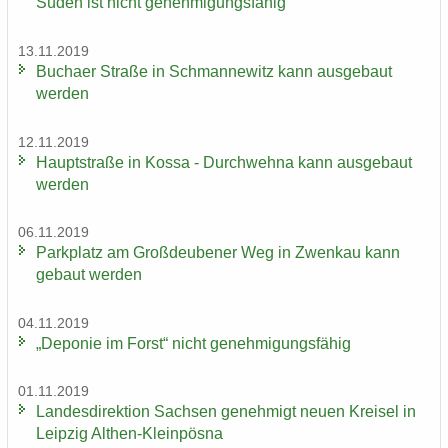
Süden ist nicht ge­neh­mi­gungs­fä­hig
13.11.2019
Bu­ch­a­er Stra­ße in Sch­man­ne­witz kann aus­ge­baut
wer­den
12.11.2019
Haupt­stra­ße in Kossa - Durch­weh­na kann aus­ge­baut
wer­den
06.11.2019
Park­platz am Groß­deu­be­ner Weg in Zwenkau kann
ge­baut wer­den
04.11.2019
„De­po­nie im Forst“ nicht ge­neh­mi­gungs­fä­hig
01.11.2019
Lan­des­di­rek­ti­on Sach­sen ge­neh­migt neuen Krei­sel in
Leip­zig Althen-​Kleinpösna