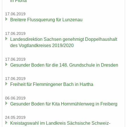
in Flöha
17.06.2019
Brei­te­re Fluss­que­rung für Lun­zen­au
17.06.2019
Lan­des­di­rek­ti­on Sach­sen ge­neh­migt Dop­pel­haus­halt
des Vogt­land­krei­ses 2019/2020
17.06.2019
Ge­sun­der Boden für die 148. Grund­schu­le in Dres­den
17.06.2019
Frei­heit für Flem­min­ge­ner Bach in Har­tha
06.06.2019
Ge­sun­der Boden für Kita Horn­müh­len­weg in Frei­berg
24.05.2019
Kreis­tags­wahl im Land­kreis Säch­si­sche Schweiz-​