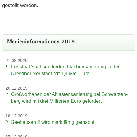
ge­stellt wor­den.
Me­di­en­in­for­ma­tio­nen 2019
21.08.2020
Frei­staat Sach­sen för­dert Flä­chen­sa­nie­rung in der
Dresd­ner Neu­stadt mit 1,4 Mio. Euro
20.12.2019
Groß­vor­ha­ben der Alt­las­ten­sa­nie­rung bei Schwar­zen­
berg wird mit drei Mil­lio­nen Euro ge­för­dert
18.12.2019
See­hau­sen 2 wird markt­fä­hig ge­macht