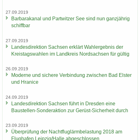
27.09.2019
Bar­ba­ra­ka­nal und Part­wit­zer See sind nun ganz­jäh­rig
schiff­bar
27.09.2019
Lan­des­di­rek­ti­on Sach­sen er­klärt Wahl­er­geb­nis der
Kreis­tags­wah­len im Land­kreis Nord­sach­sen für gül­tig
26.09.2019
Mo­der­ne und si­che­re Ver­bin­dung zwi­schen Bad Els­ter
und Hra­nice
24.09.2019
Lan­des­di­rek­ti­on Sach­sen führt in Dres­den eine
Baustellen-​Sonderaktion zur Gerüst-​Sicherheit durch
23.09.2019
Über­prü­fung der Nacht­flug­lärm­be­las­tung 2018 am
Flug­ha­fen Leip­zig/Halle ab­ge­schlos­sen