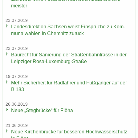
meis­ter
23.07.2019
Lan­des­di­rek­ti­on Sach­sen weist Ein­sprü­che zu Kom­
mu­nal­wah­len in Chem­nitz zu­rück
23.07.2019
Bau­recht für Sa­nie­rung der Stra­ßen­bahn­tras­se in der
Leip­zi­ger Rosa-​Luxemburg-Straße
19.07.2019
Mehr Si­cher­heit für Rad­fah­rer und Fuß­gän­ger auf der
B 183
26.06.2019
Neue „Steg­brü­cke“ für Flöha
21.06.2019
Neue Kir­chen­brü­cke für bes­se­ren Hoch­was­ser­schutz