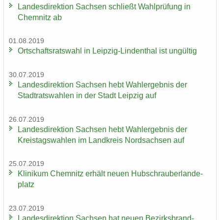
Lan­des­di­rek­ti­on Sach­sen schließt Wahl­prü­fung in
Chem­nitz ab
01.08.2019
Ort­schafts­rats­wahl in Leipzig-​Lindenthal ist un­gül­tig
30.07.2019
Lan­des­di­rek­ti­on Sach­sen hebt Wahl­er­geb­nis der
Stadt­rats­wah­len in der Stadt Leip­zig auf
26.07.2019
Lan­des­di­rek­ti­on Sach­sen hebt Wahl­er­geb­nis der
Kreis­tags­wah­len im Land­kreis Nord­sach­sen auf
25.07.2019
Kli­ni­kum Chem­nitz er­hält neuen Hub­schrau­ber­lan­de­
platz
23.07.2019
Lan­des­di­rek­ti­on Sach­sen hat neuen Be­zirks­brand­