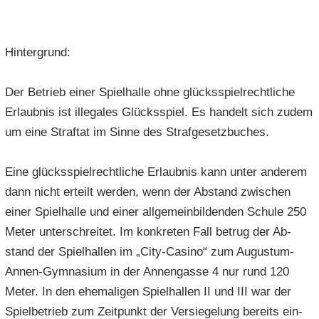
Hin­ter­grund:
Der Be­trieb einer Spiel­hal­le ohne glücks­spiel­recht­li­che
Er­laub­nis ist il­le­ga­les Glücks­spiel. Es han­delt sich zudem
um eine Straf­tat im Sinne des Straf­ge­setz­bu­ches.
Eine glücks­spiel­recht­li­che Er­laub­nis kann unter an­de­rem
dann nicht er­teilt wer­den, wenn der Ab­stand zwi­schen
einer Spiel­hal­le und einer all­ge­mein­bil­den­den Schu­le 250
Meter un­ter­schrei­tet. Im kon­kre­ten Fall be­trug der Ab­
stand der Spiel­hal­len im „City-​Casino“ zum Augustum-​
Annen-Gymnasium in der An­nen­gas­se 4 nur rund 120
Meter. In den ehe­ma­li­gen Spiel­hal­len II und III war der
Spiel­be­trieb zum Zeit­punkt der Ver­sie­ge­lung be­reits ein­