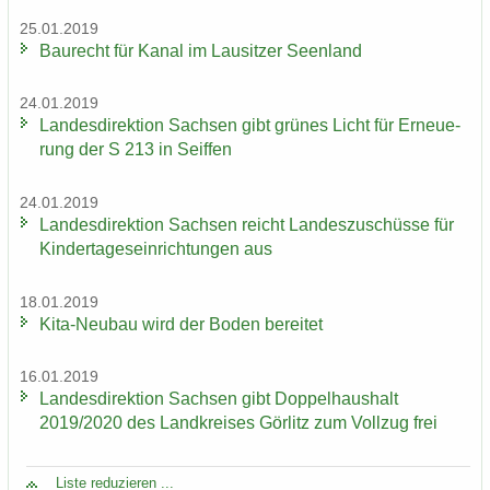
25.01.2019
Bau­recht für Kanal im Lau­sit­zer Se­en­land
24.01.2019
Lan­des­di­rek­ti­on Sach­sen gibt grü­nes Licht für Er­neue­
rung der S 213 in Seif­fen
24.01.2019
Lan­des­di­rek­ti­on Sach­sen reicht Lan­des­zu­schüs­se für
Kin­der­ta­ges­ein­rich­tun­gen aus
18.01.2019
Kita-​Neubau wird der Boden be­rei­tet
16.01.2019
Lan­des­di­rek­ti­on Sach­sen gibt Dop­pel­haus­halt
2019/2020 des Land­krei­ses Gör­litz zum Voll­zug frei
Liste re­du­zie­ren ...