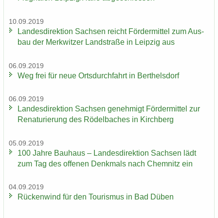
10.09.2019
Lan­des­di­rek­ti­on Sach­sen reicht För­der­mit­tel zum Aus­
bau der Merk­wit­zer Land­stra­ße in Leip­zig aus
06.09.2019
Weg frei für neue Orts­durch­fahrt in Bert­hels­dorf
06.09.2019
Lan­des­di­rek­ti­on Sach­sen ge­neh­migt För­der­mit­tel zur
Re­na­tu­rie­rung des Rö­del­ba­ches in Kirch­berg
05.09.2019
100 Jahre Bau­haus – Lan­des­di­rek­ti­on Sach­sen lädt
zum Tag des of­fe­nen Denk­mals nach Chem­nitz ein
04.09.2019
Rü­cken­wind für den Tou­ris­mus in Bad Düben