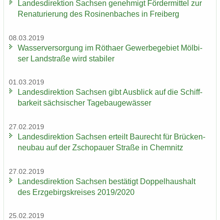
Lan­des­di­rek­ti­on Sach­sen ge­neh­migt För­der­mit­tel zur
Re­na­tu­rie­rung des Ro­si­nen­ba­ches in Frei­berg
08.03.2019
Was­ser­ver­sor­gung im Rö­tha­er Ge­wer­be­ge­biet Möl­bi­
ser Land­stra­ße wird sta­bi­ler
01.03.2019
Lan­des­di­rek­ti­on Sach­sen gibt Aus­blick auf die Schiff­
bar­keit säch­si­scher Ta­ge­bau­ge­wäs­ser
27.02.2019
Lan­des­di­rek­ti­on Sach­sen er­teilt Bau­recht für Brü­cken­
neu­bau auf der Zscho­pau­er Stra­ße in Chem­nitz
27.02.2019
Lan­des­di­rek­ti­on Sach­sen be­stä­tigt Dop­pel­haus­halt
des Erz­ge­birgs­krei­ses 2019/2020
25.02.2019