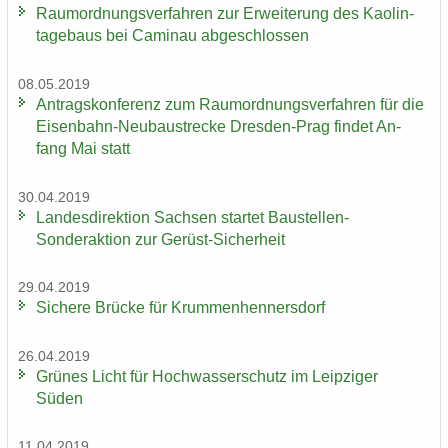
Raum­ord­nungs­ver­fah­ren zur Er­wei­te­rung des Kao­lin­
ta­ge­baus bei Ca­min­au ab­ge­schlos­sen
08.05.2019
An­trags­kon­fe­renz zum Raum­ord­nungs­ver­fah­ren für die
Eisenbahn-​Neubaustrecke Dresden-​Prag fin­det An­
fang Mai statt
30.04.2019
Lan­des­di­rek­ti­on Sach­sen star­tet Baustellen-​
Sonderaktion zur Gerüst-​Sicherheit
29.04.2019
Si­che­re Brü­cke für Krum­men­hen­ners­dorf
26.04.2019
Grü­nes Licht für Hoch­was­ser­schutz im Leip­zi­ger
Süden
11.04.2019