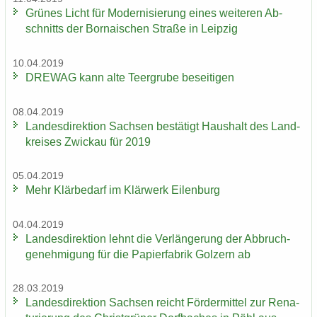
Grü­nes Licht für Mo­der­ni­sie­rung eines wei­te­ren Ab­
schnitts der Bor­na­i­schen Stra­ße in Leip­zig
10.04.2019
DRE­WAG kann alte Teergru­be be­sei­ti­gen
08.04.2019
Lan­des­di­rek­ti­on Sach­sen be­stä­tigt Haus­halt des Land­
krei­ses Zwi­ckau für 2019
05.04.2019
Mehr Klär­be­darf im Klär­werk Ei­len­burg
04.04.2019
Lan­des­di­rek­ti­on lehnt die Ver­län­ge­rung der Ab­bruch­
ge­neh­mi­gung für die Pa­pier­fa­brik Golz­ern ab
28.03.2019
Lan­des­di­rek­ti­on Sach­sen reicht För­der­mit­tel zur Re­na­