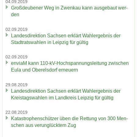
04.09.2019
Groß­deu­be­ner Weg in Zwenkau kann aus­ge­baut wer­
den
02.09.2019
Lan­des­di­rek­ti­on Sach­sen er­klärt Wahl­er­geb­nis der
Stadt­rats­wah­len in Leip­zig für gül­tig
02.09.2019
en­viaM kann 110-​kV-Hochspannungsleitung zwi­schen
Eula und Ober­els­dorf er­neu­ern
29.08.2019
Lan­des­di­rek­ti­on Sach­sen er­klärt Wahl­er­geb­nis der
Kreis­tags­wah­len im Land­kreis Leip­zig für gül­tig
22.08.2019
Ka­ta­stro­phen­schüt­zer üben die Ret­tung von 300 Men­
schen aus ver­un­glück­tem Zug