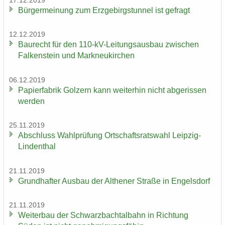
17.12.2019
Bür­ger­mei­nung zum Erz­ge­birgs­tun­nel ist ge­fragt
12.12.2019
Bau­recht für den 110-​kV-Leitungsausbau zwi­schen
Fal­ken­stein und Mark­neu­kir­chen
06.12.2019
Pa­pier­fa­brik Golz­ern kann wei­ter­hin nicht ab­ge­ris­sen
wer­den
25.11.2019
Ab­schluss Wahl­prü­fung Ort­schafts­rats­wahl Leipzig-​
Lindenthal
21.11.2019
Grund­haf­ter Aus­bau der Alt­he­ner Stra­ße in En­gels­dorf
21.11.2019
Wei­ter­bau der Schwarz­bach­tal­bahn in Rich­tung