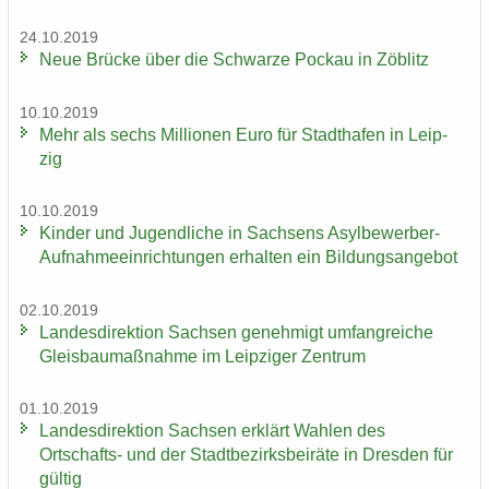
24.10.2019
Neue Brü­cke über die Schwar­ze Po­ckau in Zö­blitz
10.10.2019
Mehr als sechs Mil­lio­nen Euro für Stadt­ha­fen in Leip­
zig
10.10.2019
Kin­der und Ju­gend­li­che in Sach­sens Asylbewerber-​
Aufnahmeeinrichtungen er­hal­ten ein Bil­dungs­an­ge­bot
02.10.2019
Lan­des­di­rek­ti­on Sach­sen ge­neh­migt um­fang­rei­che
Gleis­bau­maß­nah­me im Leip­zi­ger Zen­trum
01.10.2019
Lan­des­di­rek­ti­on Sach­sen er­klärt Wah­len des
Ortschafts-​ und der Stadt­be­zirks­bei­rä­te in Dres­den für
gül­tig