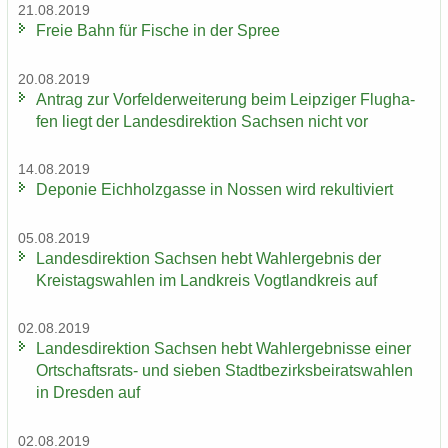
21.08.2019
Freie Bahn für Fi­sche in der Spree
20.08.2019
An­trag zur Vor­fel­d­er­wei­te­rung beim Leip­zi­ger Flug­ha­
fen liegt der Lan­des­di­rek­ti­on Sach­sen nicht vor
14.08.2019
De­po­nie Eich­holz­gas­se in Nos­sen wird re­kul­ti­viert
05.08.2019
Lan­des­di­rek­ti­on Sach­sen hebt Wahl­er­geb­nis der
Kreis­tags­wah­len im Land­kreis Vogt­land­kreis auf
02.08.2019
Lan­des­di­rek­ti­on Sach­sen hebt Wahl­er­geb­nis­se einer
Ortschaftsrats-​ und sie­ben Stadt­be­zirks­bei­rats­wah­len
in Dres­den auf
02.08.2019