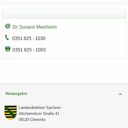
Dr. Su­sann Meer­heim
0351 825 - 1030
0351 825 - 1003
Herausgeber
Lan­des­di­rek­ti­on Sach­sen
Alt­chem­nit­zer Stra­ße 41
09120 Chem­nitz