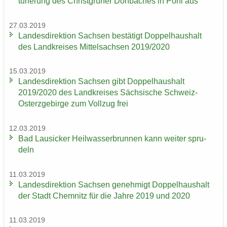
tu­rie­rung des Christ­grü­ner Dorf­ba­ches in Pöhl aus
27.03.2019
Lan­des­di­rek­ti­on Sach­sen be­stä­tigt Dop­pel­haus­halt
des Land­krei­ses Mit­tel­sach­sen 2019/2020
15.03.2019
Lan­des­di­rek­ti­on Sach­sen gibt Dop­pel­haus­halt
2019/2020 des Land­krei­ses Säch­si­sche Schweiz-​
Osterzgebirge zum Voll­zug frei
12.03.2019
Bad Lau­si­cker Heil­was­ser­brun­nen kann wei­ter spru­
deln
11.03.2019
Lan­des­di­rek­ti­on Sach­sen ge­neh­migt Dop­pel­haus­halt
der Stadt Chem­nitz für die Jahre 2019 und 2020
11.03.2019