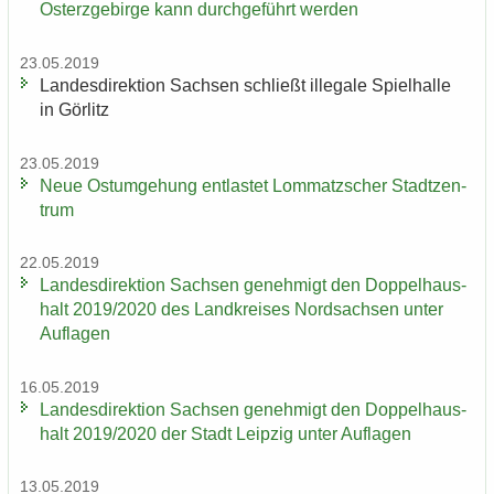
Osterzgebirge kann durch­ge­führt wer­den
23.05.2019
Lan­des­di­rek­ti­on Sach­sen schließt il­le­ga­le Spiel­hal­le
in Gör­litz
23.05.2019
Neue Ost­um­ge­hung ent­las­tet Lom­matz­scher Stadt­zen­
trum
22.05.2019
Lan­des­di­rek­ti­on Sach­sen ge­neh­migt den Dop­pel­haus­
halt 2019/2020 des Land­krei­ses Nord­sach­sen unter
Auf­la­gen
16.05.2019
Lan­des­di­rek­ti­on Sach­sen ge­neh­migt den Dop­pel­haus­
halt 2019/2020 der Stadt Leip­zig unter Auf­la­gen
13.05.2019