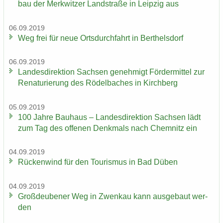
bau der Merk­wit­zer Land­stra­ße in Leip­zig aus
06.09.2019
Weg frei für neue Orts­durch­fahrt in Bert­hels­dorf
06.09.2019
Lan­des­di­rek­ti­on Sach­sen ge­neh­migt För­der­mit­tel zur
Re­na­tu­rie­rung des Rö­del­ba­ches in Kirch­berg
05.09.2019
100 Jahre Bau­haus – Lan­des­di­rek­ti­on Sach­sen lädt
zum Tag des of­fe­nen Denk­mals nach Chem­nitz ein
04.09.2019
Rü­cken­wind für den Tou­ris­mus in Bad Düben
04.09.2019
Groß­deu­be­ner Weg in Zwenkau kann aus­ge­baut wer­
den