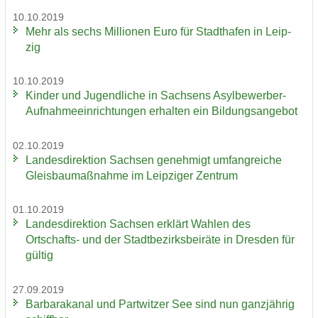
10.10.2019
Mehr als sechs Mil­lio­nen Euro für Stadt­ha­fen in Leip­
zig
10.10.2019
Kin­der und Ju­gend­li­che in Sach­sens Asylbewerber-​
Aufnahmeeinrichtungen er­hal­ten ein Bil­dungs­an­ge­bot
02.10.2019
Lan­des­di­rek­ti­on Sach­sen ge­neh­migt um­fang­rei­che
Gleis­bau­maß­nah­me im Leip­zi­ger Zen­trum
01.10.2019
Lan­des­di­rek­ti­on Sach­sen er­klärt Wah­len des
Ortschafts-​ und der Stadt­be­zirks­bei­rä­te in Dres­den für
gül­tig
27.09.2019
Bar­ba­ra­ka­nal und Part­wit­zer See sind nun ganz­jäh­rig