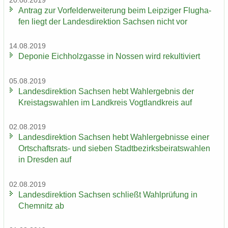
20.08.2019
An­trag zur Vor­fel­d­er­wei­te­rung beim Leip­zi­ger Flug­ha­
fen liegt der Lan­des­di­rek­ti­on Sach­sen nicht vor
14.08.2019
De­po­nie Eich­holz­gas­se in Nos­sen wird re­kul­ti­viert
05.08.2019
Lan­des­di­rek­ti­on Sach­sen hebt Wahl­er­geb­nis der
Kreis­tags­wah­len im Land­kreis Vogt­land­kreis auf
02.08.2019
Lan­des­di­rek­ti­on Sach­sen hebt Wahl­er­geb­nis­se einer
Ortschaftsrats-​ und sie­ben Stadt­be­zirks­bei­rats­wah­len
in Dres­den auf
02.08.2019
Lan­des­di­rek­ti­on Sach­sen schließt Wahl­prü­fung in
Chem­nitz ab