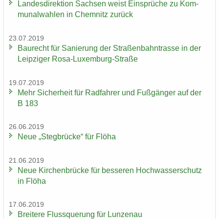
Lan­des­di­rek­ti­on Sach­sen weist Ein­sprü­che zu Kom­
mu­nal­wah­len in Chem­nitz zu­rück
23.07.2019
Bau­recht für Sa­nie­rung der Stra­ßen­bahn­tras­se in der
Leip­zi­ger Rosa-​Luxemburg-Straße
19.07.2019
Mehr Si­cher­heit für Rad­fah­rer und Fuß­gän­ger auf der
B 183
26.06.2019
Neue „Steg­brü­cke“ für Flöha
21.06.2019
Neue Kir­chen­brü­cke für bes­se­ren Hoch­was­ser­schutz
in Flöha
17.06.2019
Brei­te­re Fluss­que­rung für Lun­zen­au