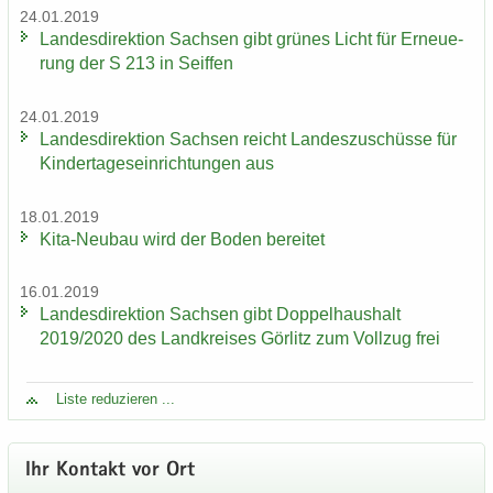
24.01.2019
Lan­des­di­rek­ti­on Sach­sen gibt grü­nes Licht für Er­neue­
rung der S 213 in Seif­fen
24.01.2019
Lan­des­di­rek­ti­on Sach­sen reicht Lan­des­zu­schüs­se für
Kin­der­ta­ges­ein­rich­tun­gen aus
18.01.2019
Kita-​Neubau wird der Boden be­rei­tet
16.01.2019
Lan­des­di­rek­ti­on Sach­sen gibt Dop­pel­haus­halt
2019/2020 des Land­krei­ses Gör­litz zum Voll­zug frei
Liste re­du­zie­ren ...
Ihr Kon­takt vor Ort