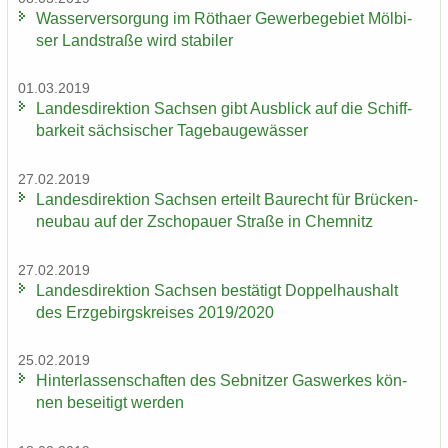
Was­ser­ver­sor­gung im Rö­tha­er Ge­wer­be­ge­biet Möl­bi­
ser Land­stra­ße wird sta­bi­ler
01.03.2019
Lan­des­di­rek­ti­on Sach­sen gibt Aus­blick auf die Schiff­
bar­keit säch­si­scher Ta­ge­bau­ge­wäs­ser
27.02.2019
Lan­des­di­rek­ti­on Sach­sen er­teilt Bau­recht für Brü­cken­
neu­bau auf der Zscho­pau­er Stra­ße in Chem­nitz
27.02.2019
Lan­des­di­rek­ti­on Sach­sen be­stä­tigt Dop­pel­haus­halt
des Erz­ge­birgs­krei­ses 2019/2020
25.02.2019
Hin­ter­las­sen­schaf­ten des Seb­nit­zer Gas­wer­kes kön­
nen be­sei­tigt wer­den