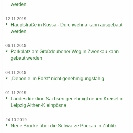
wer­den
12.11.2019
Haupt­stra­ße in Kossa - Durch­weh­na kann aus­ge­baut
wer­den
06.11.2019
Park­platz am Groß­deu­be­ner Weg in Zwenkau kann
ge­baut wer­den
04.11.2019
„De­po­nie im Forst“ nicht ge­neh­mi­gungs­fä­hig
01.11.2019
Lan­des­di­rek­ti­on Sach­sen ge­neh­migt neuen Krei­sel in
Leip­zig Althen-​Kleinpösna
24.10.2019
Neue Brü­cke über die Schwar­ze Po­ckau in Zö­blitz