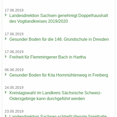
17.06.2019
Lan­des­di­rek­ti­on Sach­sen ge­neh­migt Dop­pel­haus­halt
des Vogt­land­krei­ses 2019/2020
17.06.2019
Ge­sun­der Boden für die 148. Grund­schu­le in Dres­den
17.06.2019
Frei­heit für Flem­min­ge­ner Bach in Har­tha
06.06.2019
Ge­sun­der Boden für Kita Horn­müh­len­weg in Frei­berg
24.05.2019
Kreis­tags­wahl im Land­kreis Säch­si­sche Schweiz-​
Osterzgebirge kann durch­ge­führt wer­den
23.05.2019
Lan­des­di­rek­ti­on Sach­sen schließt il­le­ga­le Spiel­hal­le