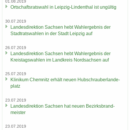
01.08.2019
Ort­schafts­rats­wahl in Leipzig-​Lindenthal ist un­gül­tig
30.07.2019
Lan­des­di­rek­ti­on Sach­sen hebt Wahl­er­geb­nis der
Stadt­rats­wah­len in der Stadt Leip­zig auf
26.07.2019
Lan­des­di­rek­ti­on Sach­sen hebt Wahl­er­geb­nis der
Kreis­tags­wah­len im Land­kreis Nord­sach­sen auf
25.07.2019
Kli­ni­kum Chem­nitz er­hält neuen Hub­schrau­ber­lan­de­
platz
23.07.2019
Lan­des­di­rek­ti­on Sach­sen hat neuen Be­zirks­brand­
meis­ter
23.07.2019