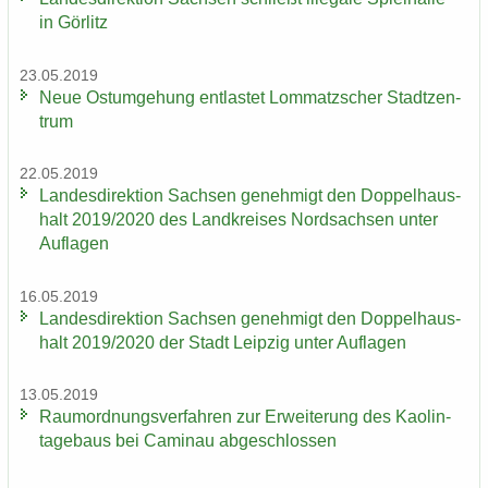
in Gör­litz
23.05.2019
Neue Ost­um­ge­hung ent­las­tet Lom­matz­scher Stadt­zen­
trum
22.05.2019
Lan­des­di­rek­ti­on Sach­sen ge­neh­migt den Dop­pel­haus­
halt 2019/2020 des Land­krei­ses Nord­sach­sen unter
Auf­la­gen
16.05.2019
Lan­des­di­rek­ti­on Sach­sen ge­neh­migt den Dop­pel­haus­
halt 2019/2020 der Stadt Leip­zig unter Auf­la­gen
13.05.2019
Raum­ord­nungs­ver­fah­ren zur Er­wei­te­rung des Kao­lin­
ta­ge­baus bei Ca­min­au ab­ge­schlos­sen