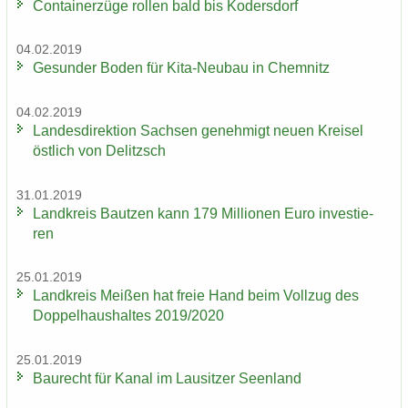
Con­tai­ner­zü­ge rol­len bald bis Ko­ders­dorf
04.02.2019
Ge­sun­der Boden für Kita-​Neubau in Chem­nitz
04.02.2019
Lan­des­di­rek­ti­on Sach­sen ge­neh­migt neuen Krei­sel
öst­lich von De­litzsch
31.01.2019
Land­kreis Baut­zen kann 179 Mil­lio­nen Euro in­ves­tie­
ren
25.01.2019
Land­kreis Mei­ßen hat freie Hand beim Voll­zug des
Dop­pel­haus­hal­tes 2019/2020
25.01.2019
Bau­recht für Kanal im Lau­sit­zer Se­en­land