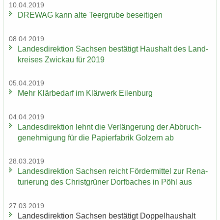
10.04.2019
DRE­WAG kann alte Teergru­be be­sei­ti­gen
08.04.2019
Lan­des­di­rek­ti­on Sach­sen be­stä­tigt Haus­halt des Land­
krei­ses Zwi­ckau für 2019
05.04.2019
Mehr Klär­be­darf im Klär­werk Ei­len­burg
04.04.2019
Lan­des­di­rek­ti­on lehnt die Ver­län­ge­rung der Ab­bruch­
ge­neh­mi­gung für die Pa­pier­fa­brik Golz­ern ab
28.03.2019
Lan­des­di­rek­ti­on Sach­sen reicht För­der­mit­tel zur Re­na­
tu­rie­rung des Christ­grü­ner Dorf­ba­ches in Pöhl aus
27.03.2019
Lan­des­di­rek­ti­on Sach­sen be­stä­tigt Dop­pel­haus­halt