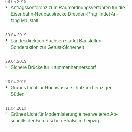
08.05.2019
An­trags­kon­fe­renz zum Raum­ord­nungs­ver­fah­ren für die
Eisenbahn-​Neubaustrecke Dresden-​Prag fin­det An­
fang Mai statt
30.04.2019
Lan­des­di­rek­ti­on Sach­sen star­tet Baustellen-​
Sonderaktion zur Gerüst-​Sicherheit
29.04.2019
Si­che­re Brü­cke für Krum­men­hen­ners­dorf
26.04.2019
Grü­nes Licht für Hoch­was­ser­schutz im Leip­zi­ger
Süden
11.04.2019
Grü­nes Licht für Mo­der­ni­sie­rung eines wei­te­ren Ab­
schnitts der Bor­na­i­schen Stra­ße in Leip­zig