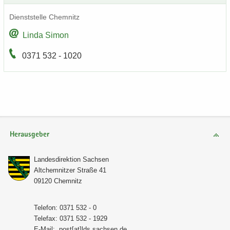
Dienst­stel­le Chem­nitz
Linda Simon
0371 532 - 1020
Herausgeber
Lan­des­di­rek­ti­on Sach­sen
Alt­chem­nit­zer Stra­ße 41
09120 Chem­nitz
Te­le­fon: 0371 532 - 0
Te­le­fax: 0371 532 - 1929
E-​Mail:
post[at]lds.sach­sen.de