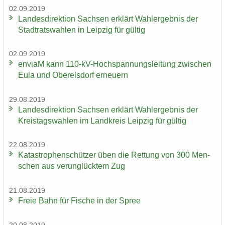
02.09.2019
Lan­des­di­rek­ti­on Sach­sen er­klärt Wahl­er­geb­nis der
Stadt­rats­wah­len in Leip­zig für gül­tig
02.09.2019
en­viaM kann 110-​kV-Hochspannungsleitung zwi­schen
Eula und Ober­els­dorf er­neu­ern
29.08.2019
Lan­des­di­rek­ti­on Sach­sen er­klärt Wahl­er­geb­nis der
Kreis­tags­wah­len im Land­kreis Leip­zig für gül­tig
22.08.2019
Ka­ta­stro­phen­schüt­zer üben die Ret­tung von 300 Men­
schen aus ver­un­glück­tem Zug
21.08.2019
Freie Bahn für Fi­sche in der Spree