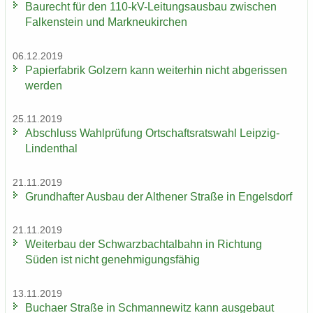
Bau­recht für den 110-​kV-Leitungsausbau zwi­schen
Fal­ken­stein und Mark­neu­kir­chen
06.12.2019
Pa­pier­fa­brik Golz­ern kann wei­ter­hin nicht ab­ge­ris­sen
wer­den
25.11.2019
Ab­schluss Wahl­prü­fung Ort­schafts­rats­wahl Leipzig-​
Lindenthal
21.11.2019
Grund­haf­ter Aus­bau der Alt­he­ner Stra­ße in En­gels­dorf
21.11.2019
Wei­ter­bau der Schwarz­bach­tal­bahn in Rich­tung
Süden ist nicht ge­neh­mi­gungs­fä­hig
13.11.2019
Bu­ch­a­er Stra­ße in Sch­man­ne­witz kann aus­ge­baut