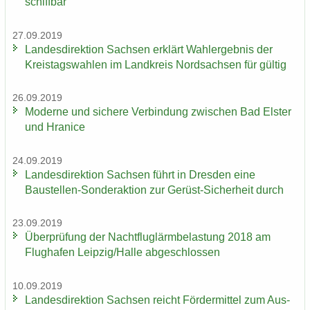
schiff­bar
27.09.2019
Lan­des­di­rek­ti­on Sach­sen er­klärt Wahl­er­geb­nis der
Kreis­tags­wah­len im Land­kreis Nord­sach­sen für gül­tig
26.09.2019
Mo­der­ne und si­che­re Ver­bin­dung zwi­schen Bad Els­ter
und Hra­nice
24.09.2019
Lan­des­di­rek­ti­on Sach­sen führt in Dres­den eine
Baustellen-​Sonderaktion zur Gerüst-​Sicherheit durch
23.09.2019
Über­prü­fung der Nacht­flug­lärm­be­las­tung 2018 am
Flug­ha­fen Leip­zig/Halle ab­ge­schlos­sen
10.09.2019
Lan­des­di­rek­ti­on Sach­sen reicht För­der­mit­tel zum Aus­