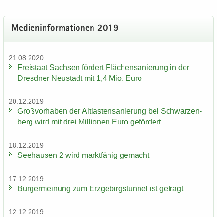
Me­di­en­in­for­ma­tio­nen 2019
21.08.2020
Frei­staat Sach­sen för­dert Flä­chen­sa­nie­rung in der
Dresd­ner Neu­stadt mit 1,4 Mio. Euro
20.12.2019
Groß­vor­ha­ben der Alt­las­ten­sa­nie­rung bei Schwar­zen­
berg wird mit drei Mil­lio­nen Euro ge­för­dert
18.12.2019
See­hau­sen 2 wird markt­fä­hig ge­macht
17.12.2019
Bür­ger­mei­nung zum Erz­ge­birgs­tun­nel ist ge­fragt
12.12.2019