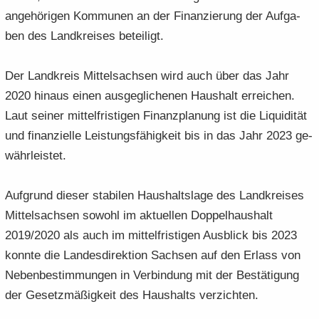
an­ge­hö­ri­gen Kom­mu­nen an der Fi­nan­zie­rung der Auf­ga­
ben des Land­krei­ses be­tei­ligt.
Der Land­kreis Mit­tel­sach­sen wird auch über das Jahr
2020 hin­aus einen aus­ge­gli­che­nen Haus­halt er­rei­chen.
Laut sei­ner mit­tel­fris­ti­gen Fi­nanz­pla­nung ist die Li­qui­di­tät
und fi­nan­zi­el­le Leis­tungs­fä­hig­keit bis in das Jahr 2023 ge­
währ­leis­tet.
Auf­grund die­ser sta­bi­len Haus­halts­la­ge des Land­krei­ses
Mit­tel­sach­sen so­wohl im ak­tu­el­len Dop­pel­haus­halt
2019/2020 als auch im mit­tel­fris­ti­gen Aus­blick bis 2023
konn­te die Lan­des­di­rek­ti­on Sach­sen auf den Er­lass von
Ne­ben­be­stim­mun­gen in Ver­bin­dung mit der Be­stä­ti­gung
der Ge­setz­mä­ßig­keit des Haus­halts ver­zich­ten.