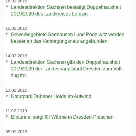
18.02.2019
Lan­des­di­rek­ti­on Sach­sen be­stä­tigt Dop­pel­haus­halt
2019/2020 des Land­krei­ses Leip­zig
15.02.2019
Ge­wer­be­ge­bie­te See­hau­sen I und Po­del­witz wer­den
bes­ser an das Ver­sor­gungs­netz an­ge­bun­den
14.02.2019
Lan­des­di­rek­ti­on Sach­sen gibt den Dop­pel­haus­halt
2019/2020 der Lan­des­haupt­stadt Dres­den zum Voll­
zug frei
13.02.2019
Na­tur­park Dü­be­ner Heide im Auf­wind
11.02.2019
Elb­tun­nel sorgt für Wärme in Dresden-​Pieschen
05.02.2019