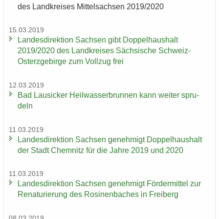
des Land­krei­ses Mit­tel­sach­sen 2019/2020
15.03.2019
Lan­des­di­rek­ti­on Sach­sen gibt Dop­pel­haus­halt
2019/2020 des Land­krei­ses Säch­si­sche Schweiz-​
Osterzgebirge zum Voll­zug frei
12.03.2019
Bad Lau­si­cker Heil­was­ser­brun­nen kann wei­ter spru­
deln
11.03.2019
Lan­des­di­rek­ti­on Sach­sen ge­neh­migt Dop­pel­haus­halt
der Stadt Chem­nitz für die Jahre 2019 und 2020
11.03.2019
Lan­des­di­rek­ti­on Sach­sen ge­neh­migt För­der­mit­tel zur
Re­na­tu­rie­rung des Ro­si­nen­ba­ches in Frei­berg
08.03.2019