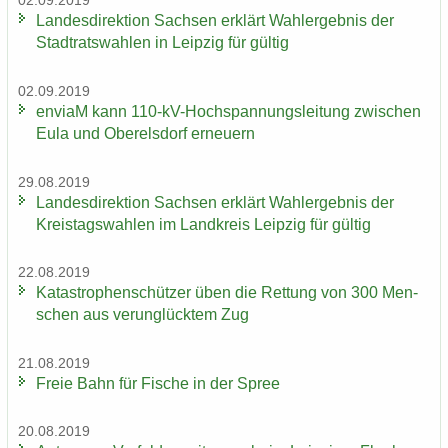
02.09.2019
Lan­des­di­rek­ti­on Sach­sen er­klärt Wahl­er­geb­nis der
Stadt­rats­wah­len in Leip­zig für gül­tig
02.09.2019
en­viaM kann 110-​kV-Hochspannungsleitung zwi­schen
Eula und Ober­els­dorf er­neu­ern
29.08.2019
Lan­des­di­rek­ti­on Sach­sen er­klärt Wahl­er­geb­nis der
Kreis­tags­wah­len im Land­kreis Leip­zig für gül­tig
22.08.2019
Ka­ta­stro­phen­schüt­zer üben die Ret­tung von 300 Men­
schen aus ver­un­glück­tem Zug
21.08.2019
Freie Bahn für Fi­sche in der Spree
20.08.2019