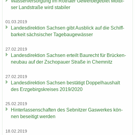
Was­ser­ver­sor­gung im Rö­tha­er Ge­wer­be­ge­biet Möl­bi­
ser Land­stra­ße wird sta­bi­ler
01.03.2019
Lan­des­di­rek­ti­on Sach­sen gibt Aus­blick auf die Schiff­
bar­keit säch­si­scher Ta­ge­bau­ge­wäs­ser
27.02.2019
Lan­des­di­rek­ti­on Sach­sen er­teilt Bau­recht für Brü­cken­
neu­bau auf der Zscho­pau­er Stra­ße in Chem­nitz
27.02.2019
Lan­des­di­rek­ti­on Sach­sen be­stä­tigt Dop­pel­haus­halt
des Erz­ge­birgs­krei­ses 2019/2020
25.02.2019
Hin­ter­las­sen­schaf­ten des Seb­nit­zer Gas­wer­kes kön­
nen be­sei­tigt wer­den
18.02.2019