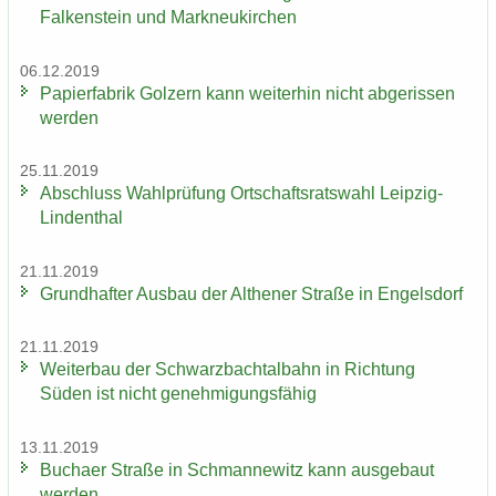
Fal­ken­stein und Mark­neu­kir­chen
06.12.2019
Pa­pier­fa­brik Golz­ern kann wei­ter­hin nicht ab­ge­ris­sen
wer­den
25.11.2019
Ab­schluss Wahl­prü­fung Ort­schafts­rats­wahl Leipzig-​
Lindenthal
21.11.2019
Grund­haf­ter Aus­bau der Alt­he­ner Stra­ße in En­gels­dorf
21.11.2019
Wei­ter­bau der Schwarz­bach­tal­bahn in Rich­tung
Süden ist nicht ge­neh­mi­gungs­fä­hig
13.11.2019
Bu­ch­a­er Stra­ße in Sch­man­ne­witz kann aus­ge­baut
wer­den