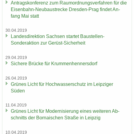
An­trags­kon­fe­renz zum Raum­ord­nungs­ver­fah­ren für die
Eisenbahn-​Neubaustrecke Dresden-​Prag fin­det An­
fang Mai statt
30.04.2019
Lan­des­di­rek­ti­on Sach­sen star­tet Baustellen-​
Sonderaktion zur Gerüst-​Sicherheit
29.04.2019
Si­che­re Brü­cke für Krum­men­hen­ners­dorf
26.04.2019
Grü­nes Licht für Hoch­was­ser­schutz im Leip­zi­ger
Süden
11.04.2019
Grü­nes Licht für Mo­der­ni­sie­rung eines wei­te­ren Ab­
schnitts der Bor­na­i­schen Stra­ße in Leip­zig
10.04.2019