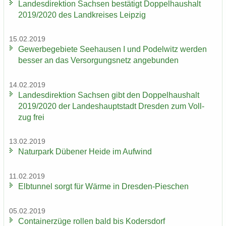
Lan­des­di­rek­ti­on Sach­sen be­stä­tigt Dop­pel­haus­halt
2019/2020 des Land­krei­ses Leip­zig
15.02.2019
Ge­wer­be­ge­bie­te See­hau­sen I und Po­del­witz wer­den
bes­ser an das Ver­sor­gungs­netz an­ge­bun­den
14.02.2019
Lan­des­di­rek­ti­on Sach­sen gibt den Dop­pel­haus­halt
2019/2020 der Lan­des­haupt­stadt Dres­den zum Voll­
zug frei
13.02.2019
Na­tur­park Dü­be­ner Heide im Auf­wind
11.02.2019
Elb­tun­nel sorgt für Wärme in Dresden-​Pieschen
05.02.2019
Con­tai­ner­zü­ge rol­len bald bis Ko­ders­dorf