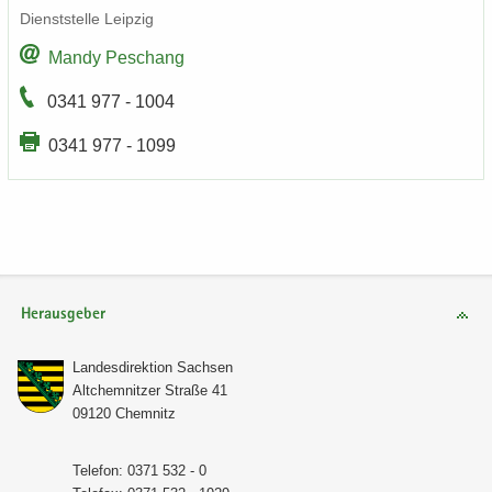
Dienst­stel­le Leip­zig
Mandy Peschang
0341 977 - 1004
0341 977 - 1099
Herausgeber
Lan­des­di­rek­ti­on Sach­sen
Alt­chem­nit­zer Stra­ße 41
09120 Chem­nitz
Te­le­fon: 0371 532 - 0