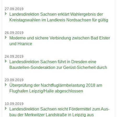
27.09.2019
Lan­des­di­rek­ti­on Sach­sen er­klärt Wahl­er­geb­nis der
Kreis­tags­wah­len im Land­kreis Nord­sach­sen für gül­tig
26.09.2019
Mo­der­ne und si­che­re Ver­bin­dung zwi­schen Bad Els­ter
und Hra­nice
24.09.2019
Lan­des­di­rek­ti­on Sach­sen führt in Dres­den eine
Baustellen-​Sonderaktion zur Gerüst-​Sicherheit durch
23.09.2019
Über­prü­fung der Nacht­flug­lärm­be­las­tung 2018 am
Flug­ha­fen Leip­zig/Halle ab­ge­schlos­sen
10.09.2019
Lan­des­di­rek­ti­on Sach­sen reicht För­der­mit­tel zum Aus­
bau der Merk­wit­zer Land­stra­ße in Leip­zig aus