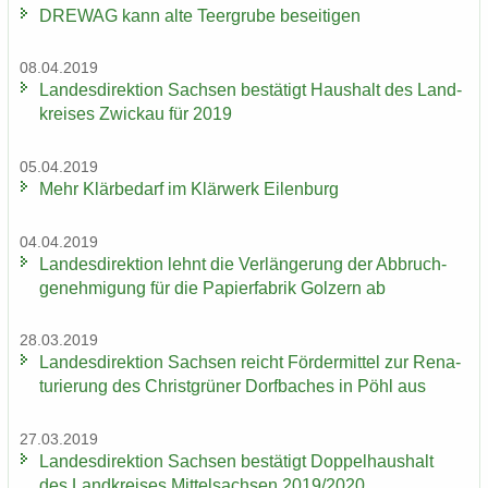
DRE­WAG kann alte Teergru­be be­sei­ti­gen
08.04.2019
Lan­des­di­rek­ti­on Sach­sen be­stä­tigt Haus­halt des Land­
krei­ses Zwi­ckau für 2019
05.04.2019
Mehr Klär­be­darf im Klär­werk Ei­len­burg
04.04.2019
Lan­des­di­rek­ti­on lehnt die Ver­län­ge­rung der Ab­bruch­
ge­neh­mi­gung für die Pa­pier­fa­brik Golz­ern ab
28.03.2019
Lan­des­di­rek­ti­on Sach­sen reicht För­der­mit­tel zur Re­na­
tu­rie­rung des Christ­grü­ner Dorf­ba­ches in Pöhl aus
27.03.2019
Lan­des­di­rek­ti­on Sach­sen be­stä­tigt Dop­pel­haus­halt
des Land­krei­ses Mit­tel­sach­sen 2019/2020