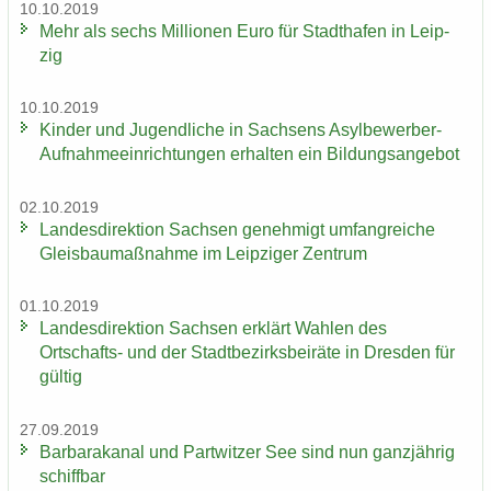
10.10.2019
Mehr als sechs Mil­lio­nen Euro für Stadt­ha­fen in Leip­
zig
10.10.2019
Kin­der und Ju­gend­li­che in Sach­sens Asylbewerber-​
Aufnahmeeinrichtungen er­hal­ten ein Bil­dungs­an­ge­bot
02.10.2019
Lan­des­di­rek­ti­on Sach­sen ge­neh­migt um­fang­rei­che
Gleis­bau­maß­nah­me im Leip­zi­ger Zen­trum
01.10.2019
Lan­des­di­rek­ti­on Sach­sen er­klärt Wah­len des
Ortschafts-​ und der Stadt­be­zirks­bei­rä­te in Dres­den für
gül­tig
27.09.2019
Bar­ba­ra­ka­nal und Part­wit­zer See sind nun ganz­jäh­rig
schiff­bar