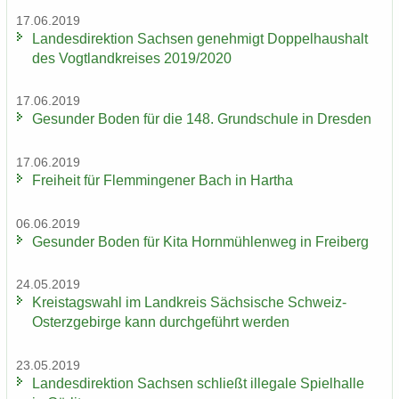
17.06.2019
Lan­des­di­rek­ti­on Sach­sen ge­neh­migt Dop­pel­haus­halt
des Vogt­land­krei­ses 2019/2020
17.06.2019
Ge­sun­der Boden für die 148. Grund­schu­le in Dres­den
17.06.2019
Frei­heit für Flem­min­ge­ner Bach in Har­tha
06.06.2019
Ge­sun­der Boden für Kita Horn­müh­len­weg in Frei­berg
24.05.2019
Kreis­tags­wahl im Land­kreis Säch­si­sche Schweiz-​
Osterzgebirge kann durch­ge­führt wer­den
23.05.2019
Lan­des­di­rek­ti­on Sach­sen schließt il­le­ga­le Spiel­hal­le