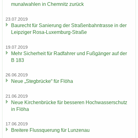
mu­nal­wah­len in Chem­nitz zu­rück
23.07.2019
Bau­recht für Sa­nie­rung der Stra­ßen­bahn­tras­se in der
Leip­zi­ger Rosa-​Luxemburg-Straße
19.07.2019
Mehr Si­cher­heit für Rad­fah­rer und Fuß­gän­ger auf der
B 183
26.06.2019
Neue „Steg­brü­cke“ für Flöha
21.06.2019
Neue Kir­chen­brü­cke für bes­se­ren Hoch­was­ser­schutz
in Flöha
17.06.2019
Brei­te­re Fluss­que­rung für Lun­zen­au