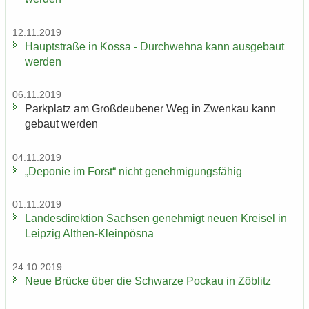
12.11.2019
Haupt­stra­ße in Kossa - Durch­weh­na kann aus­ge­baut
wer­den
06.11.2019
Park­platz am Groß­deu­be­ner Weg in Zwenkau kann
ge­baut wer­den
04.11.2019
„De­po­nie im Forst“ nicht ge­neh­mi­gungs­fä­hig
01.11.2019
Lan­des­di­rek­ti­on Sach­sen ge­neh­migt neuen Krei­sel in
Leip­zig Althen-​Kleinpösna
24.10.2019
Neue Brü­cke über die Schwar­ze Po­ckau in Zö­blitz