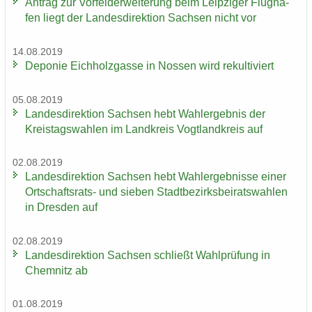
An­trag zur Vor­fel­d­er­wei­te­rung beim Leip­zi­ger Flug­ha­
fen liegt der Lan­des­di­rek­ti­on Sach­sen nicht vor
14.08.2019
De­po­nie Eich­holz­gas­se in Nos­sen wird re­kul­ti­viert
05.08.2019
Lan­des­di­rek­ti­on Sach­sen hebt Wahl­er­geb­nis der
Kreis­tags­wah­len im Land­kreis Vogt­land­kreis auf
02.08.2019
Lan­des­di­rek­ti­on Sach­sen hebt Wahl­er­geb­nis­se einer
Ortschaftsrats-​ und sie­ben Stadt­be­zirks­bei­rats­wah­len
in Dres­den auf
02.08.2019
Lan­des­di­rek­ti­on Sach­sen schließt Wahl­prü­fung in
Chem­nitz ab
01.08.2019