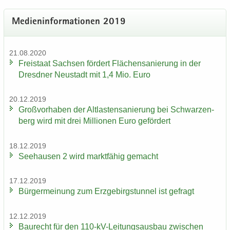
Me­di­en­in­for­ma­tio­nen 2019
21.08.2020
Frei­staat Sach­sen för­dert Flä­chen­sa­nie­rung in der
Dresd­ner Neu­stadt mit 1,4 Mio. Euro
20.12.2019
Groß­vor­ha­ben der Alt­las­ten­sa­nie­rung bei Schwar­zen­
berg wird mit drei Mil­lio­nen Euro ge­för­dert
18.12.2019
See­hau­sen 2 wird markt­fä­hig ge­macht
17.12.2019
Bür­ger­mei­nung zum Erz­ge­birgs­tun­nel ist ge­fragt
12.12.2019
Bau­recht für den 110-​kV-Leitungsausbau zwi­schen