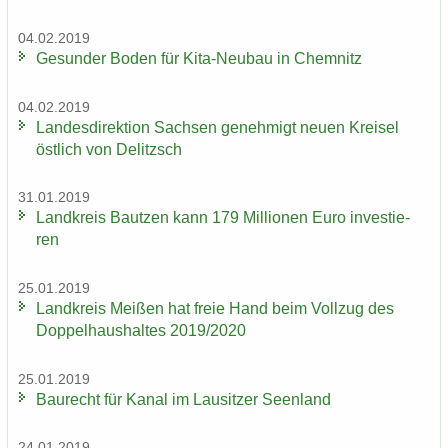
04.02.2019
Ge­sun­der Boden für Kita-​Neubau in Chem­nitz
04.02.2019
Lan­des­di­rek­ti­on Sach­sen ge­neh­migt neuen Krei­sel
öst­lich von De­litzsch
31.01.2019
Land­kreis Baut­zen kann 179 Mil­lio­nen Euro in­ves­tie­
ren
25.01.2019
Land­kreis Mei­ßen hat freie Hand beim Voll­zug des
Dop­pel­haus­hal­tes 2019/2020
25.01.2019
Bau­recht für Kanal im Lau­sit­zer Se­en­land
24.01.2019