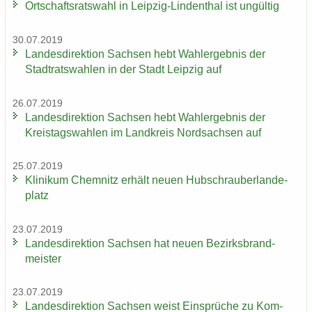
Ort­schafts­rats­wahl in Leipzig-​Lindenthal ist un­gül­tig
30.07.2019
Lan­des­di­rek­ti­on Sach­sen hebt Wahl­er­geb­nis der
Stadt­rats­wah­len in der Stadt Leip­zig auf
26.07.2019
Lan­des­di­rek­ti­on Sach­sen hebt Wahl­er­geb­nis der
Kreis­tags­wah­len im Land­kreis Nord­sach­sen auf
25.07.2019
Kli­ni­kum Chem­nitz er­hält neuen Hub­schrau­ber­lan­de­
platz
23.07.2019
Lan­des­di­rek­ti­on Sach­sen hat neuen Be­zirks­brand­
meis­ter
23.07.2019
Lan­des­di­rek­ti­on Sach­sen weist Ein­sprü­che zu Kom­