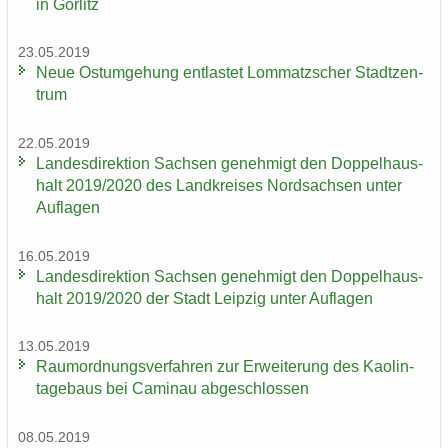
in Gör­litz
23.05.2019
Neue Ost­um­ge­hung ent­las­tet Lom­matz­scher Stadt­zen­
trum
22.05.2019
Lan­des­di­rek­ti­on Sach­sen ge­neh­migt den Dop­pel­haus­
halt 2019/2020 des Land­krei­ses Nord­sach­sen unter
Auf­la­gen
16.05.2019
Lan­des­di­rek­ti­on Sach­sen ge­neh­migt den Dop­pel­haus­
halt 2019/2020 der Stadt Leip­zig unter Auf­la­gen
13.05.2019
Raum­ord­nungs­ver­fah­ren zur Er­wei­te­rung des Kao­lin­
ta­ge­baus bei Ca­min­au ab­ge­schlos­sen
08.05.2019