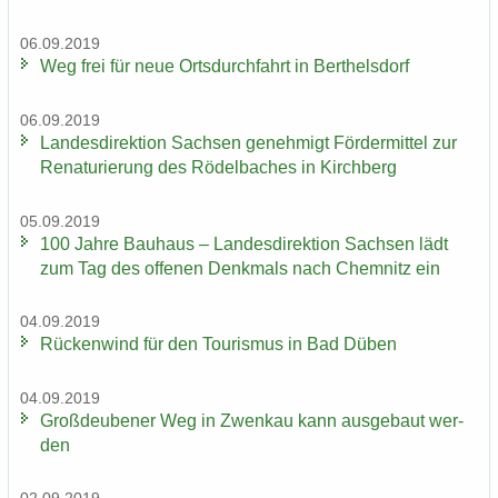
06.09.2019
Weg frei für neue Orts­durch­fahrt in Bert­hels­dorf
06.09.2019
Lan­des­di­rek­ti­on Sach­sen ge­neh­migt För­der­mit­tel zur
Re­na­tu­rie­rung des Rö­del­ba­ches in Kirch­berg
05.09.2019
100 Jahre Bau­haus – Lan­des­di­rek­ti­on Sach­sen lädt
zum Tag des of­fe­nen Denk­mals nach Chem­nitz ein
04.09.2019
Rü­cken­wind für den Tou­ris­mus in Bad Düben
04.09.2019
Groß­deu­be­ner Weg in Zwenkau kann aus­ge­baut wer­
den