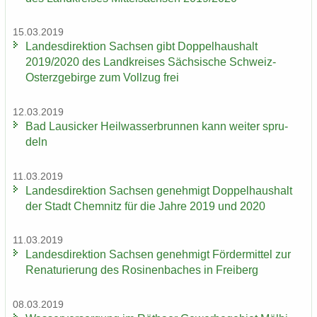
15.03.2019
Lan­des­di­rek­ti­on Sach­sen gibt Dop­pel­haus­halt
2019/2020 des Land­krei­ses Säch­si­sche Schweiz-​
Osterzgebirge zum Voll­zug frei
12.03.2019
Bad Lau­si­cker Heil­was­ser­brun­nen kann wei­ter spru­
deln
11.03.2019
Lan­des­di­rek­ti­on Sach­sen ge­neh­migt Dop­pel­haus­halt
der Stadt Chem­nitz für die Jahre 2019 und 2020
11.03.2019
Lan­des­di­rek­ti­on Sach­sen ge­neh­migt För­der­mit­tel zur
Re­na­tu­rie­rung des Ro­si­nen­ba­ches in Frei­berg
08.03.2019