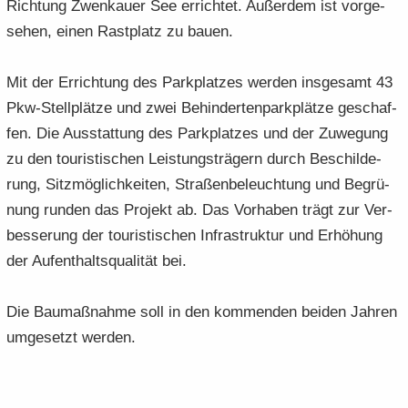
Rich­tung Zwenkau­er See er­rich­tet. Au­ßer­dem ist vor­ge­
se­hen, einen Rast­platz zu bauen.
Mit der Er­rich­tung des Park­plat­zes wer­den ins­ge­samt 43
Pkw-​Stellplätze und zwei Be­hin­der­ten­park­plät­ze ge­schaf­
fen. Die Aus­stat­tung des Park­plat­zes und der Zu­we­gung
zu den tou­ris­ti­schen Leis­tungs­trä­gern durch Be­schil­de­
rung, Sitz­mög­lich­kei­ten, Stra­ßen­be­leuch­tung und Be­grü­
nung run­den das Pro­jekt ab. Das Vor­ha­ben trägt zur Ver­
bes­se­rung der tou­ris­ti­schen In­fra­struk­tur und Er­hö­hung
der Auf­ent­halts­qua­li­tät bei.
Die Bau­maß­nah­me soll in den kom­men­den bei­den Jah­ren
um­ge­setzt wer­den.