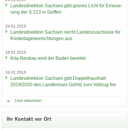
Lan­des­di­rek­ti­on Sach­sen gibt grü­nes Licht für Er­neue­
rung der S 213 in Seif­fen
24.01.2019
Lan­des­di­rek­ti­on Sach­sen reicht Lan­des­zu­schüs­se für
Kin­der­ta­ges­ein­rich­tun­gen aus
18.01.2019
Kita-​Neubau wird der Boden be­rei­tet
16.01.2019
Lan­des­di­rek­ti­on Sach­sen gibt Dop­pel­haus­halt
2019/2020 des Land­krei­ses Gör­litz zum Voll­zug frei
Liste re­du­zie­ren ...
Ihr Kon­takt vor Ort