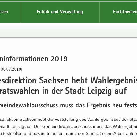
hsen
Politik und Verwaltung
Fachthemen
n­in­for­ma­tio­nen 2019
- 30.07.2019]
s­di­rek­ti­on Sach­sen hebt Wahl­er­geb­ni
rats­wah­len in der Stadt Leip­zig auf
mein­de­wahl­aus­schuss muss das Er­geb­nis neu fest­s
­di­rek­ti­on Sach­sen hebt die Fest­stel­lung des Wahl­er­geb­nis­ses der Sta
 Stadt Leip­zig auf. Der Ge­mein­de­wahl­aus­schuss muss das Wahl­er­geb­ni
u fest­stel­len und be­kannt­ma­chen, damit der Stadt­rat seine Ar­beit auf­