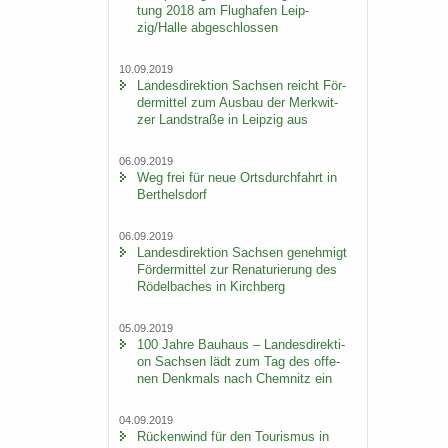
tung 2018 am Flug­ha­fen Leip­
zig/Halle ab­ge­schlos­sen
10.09.2019
Lan­des­di­rek­ti­on Sach­sen reicht För­
der­mit­tel zum Aus­bau der Merk­wit­
zer Land­stra­ße in Leip­zig aus
06.09.2019
Weg frei für neue Orts­durch­fahrt in
Bert­hels­dorf
06.09.2019
Lan­des­di­rek­ti­on Sach­sen ge­neh­migt
För­der­mit­tel zur Re­na­tu­rie­rung des
Rö­del­ba­ches in Kirch­berg
05.09.2019
100 Jahre Bau­haus – Lan­des­di­rek­ti­
on Sach­sen lädt zum Tag des of­fe­
nen Denk­mals nach Chem­nitz ein
04.09.2019
Rü­cken­wind für den Tou­ris­mus in