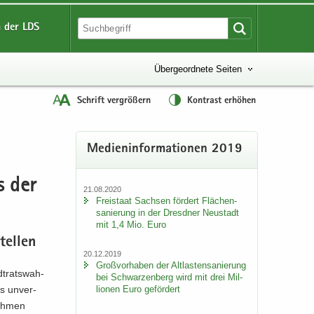
 der LDS
Übergeordnete Seiten
Schrift vergrößern
Kontrast erhöhen
Me­di­en­in­for­ma­tio­nen 2019
s der
21.08.2020
Frei­staat Sach­sen för­dert Flä­chen­
sa­nie­rung in der Dresd­ner Neu­stadt
mit 1,4 Mio. Euro
tel­len
20.12.2019
Groß­vor­ha­ben der Alt­las­ten­sa­nie­rung
dt­rats­wah­
bei Schwar­zen­berg wird mit drei Mil­
lio­nen Euro ge­för­dert
s un­ver­
neh­men