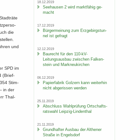
18.12.2019
See­hau­sen 2 wird markt­fä­hig ge­
macht
tadt­rä­te
z­per­so­
17.12.2019
Bür­ger­mei­nung zum Erz­ge­birgs­tun­
uch die
nel ist ge­fragt
tel­len.
füh­ren und
12.12.2019
Bau­recht für den 110-​kV-
Leitungsausbau zwi­schen Fal­ken­
stein und Mark­neu­kir­chen
 der SPD im
4 (Brief­
06.12.2019
r 354 Stim­
Pa­pier­fa­brik Golz­ern kann wei­ter­hin
nicht ab­ge­ris­sen wer­den
– in der
err Thal­
25.11.2019
Ab­schluss Wahl­prü­fung Ort­schafts­
rats­wahl Leipzig-​Lindenthal
21.11.2019
Grund­haf­ter Aus­bau der Alt­he­ner
Stra­ße in En­gels­dorf