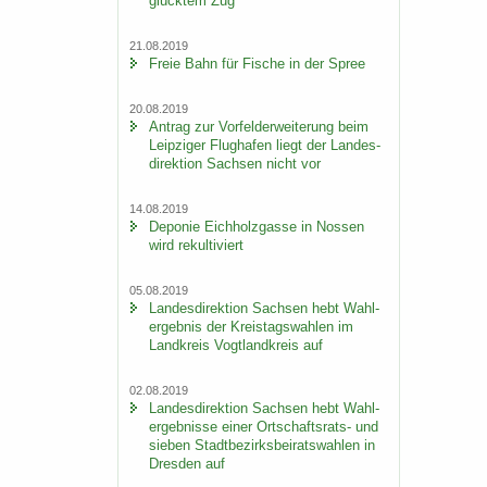
glück­tem Zug
21.08.2019
Freie Bahn für Fi­sche in der Spree
20.08.2019
An­trag zur Vor­fel­d­er­wei­te­rung beim
Leip­zi­ger Flug­ha­fen liegt der Lan­des­
di­rek­ti­on Sach­sen nicht vor
14.08.2019
De­po­nie Eich­holz­gas­se in Nos­sen
wird re­kul­ti­viert
05.08.2019
Lan­des­di­rek­ti­on Sach­sen hebt Wahl­
er­geb­nis der Kreis­tags­wah­len im
Land­kreis Vogt­land­kreis auf
02.08.2019
Lan­des­di­rek­ti­on Sach­sen hebt Wahl­
er­geb­nis­se einer Ortschaftsrats-​ und
sie­ben Stadt­be­zirks­bei­rats­wah­len in
Dres­den auf