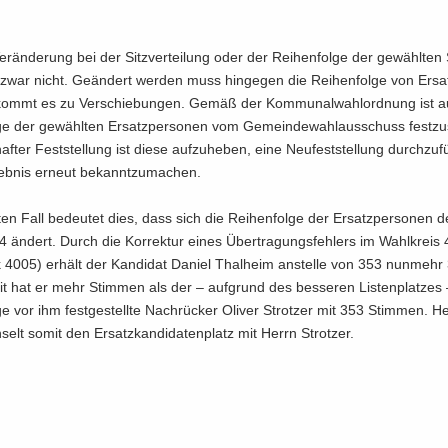
r­än­de­rung bei der Sitz­ver­tei­lung oder der Rei­hen­fol­ge der ge­wähl­ten S
war nicht. Ge­än­dert wer­den muss hin­ge­gen die Rei­hen­fol­ge von Er­sat
kommt es zu Ver­schie­bun­gen. Gemäß der Kom­mu­nal­wahl­ord­nung ist a
­ge der ge­wähl­ten Er­satz­per­so­nen vom Ge­mein­de­wahl­aus­schuss fest­zu­s
­haf­ter Fest­stel­lung ist diese auf­zu­he­ben, eine Neu­fest­stel­lung durch­zu­
b­nis er­neut be­kannt­zu­ma­chen.
ten Fall be­deu­tet dies, dass sich die Rei­hen­fol­ge der Er­satz­per­so­nen
4 än­dert. Durch die Kor­rek­tur eines Über­tra­gungs­feh­lers im Wahl­kreis 
k 4005) er­hält der Kan­di­dat Da­ni­el Thal­heim an­stel­le von 353 nun­meh
 hat er mehr Stim­men als der – auf­grund des bes­se­ren Lis­ten­plat­zes 
­ge vor ihm fest­ge­stell­te Nach­rü­cker Oli­ver Strot­zer mit 353 Stim­men. H
elt somit den Er­satz­kan­di­da­ten­platz mit Herrn Strot­zer.