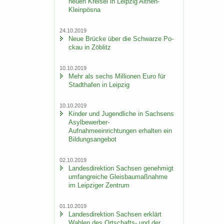
neuen Krei­sel in Leip­zig Althen-​
Kleinpösna
24.10.2019
Neue Brü­cke über die Schwar­ze Po­
ckau in Zö­blitz
10.10.2019
Mehr als sechs Mil­lio­nen Euro für
Stadt­ha­fen in Leip­zig
10.10.2019
Kin­der und Ju­gend­li­che in Sach­sens
Asylbewerber-​
Aufnahmeeinrichtungen er­hal­ten ein
Bil­dungs­an­ge­bot
02.10.2019
Lan­des­di­rek­ti­on Sach­sen ge­neh­migt
um­fang­rei­che Gleis­bau­maß­nah­me
im Leip­zi­ger Zen­trum
01.10.2019
Lan­des­di­rek­ti­on Sach­sen er­klärt
Wah­len des Ortschafts-​ und der