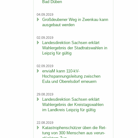
Bad Düben
04.09.2019
Groß­deu­be­ner Weg in Zwenkau kann
aus­ge­baut wer­den
02.09.2019
Lan­des­di­rek­ti­on Sach­sen er­klärt
Wahl­er­geb­nis der Stadt­rats­wah­len in
Leip­zig für gül­tig
02.09.2019
en­viaM kann 110-​kV-
Hochspannungsleitung zwi­schen
Eula und Ober­els­dorf er­neu­ern
29.08.2019
Lan­des­di­rek­ti­on Sach­sen er­klärt
Wahl­er­geb­nis der Kreis­tags­wah­len
im Land­kreis Leip­zig für gül­tig
22.08.2019
Ka­ta­stro­phen­schüt­zer üben die Ret­
tung von 300 Men­schen aus ver­un­