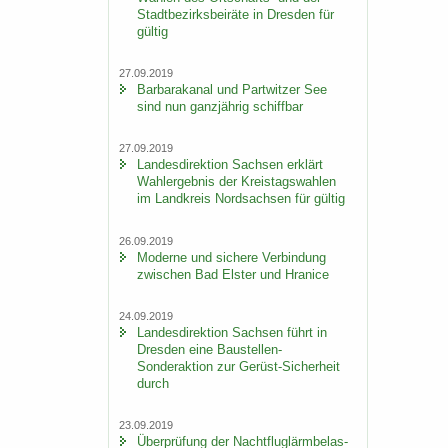
Stadt­be­zirks­bei­rä­te in Dres­den für
gül­tig
27.09.2019
Bar­ba­ra­ka­nal und Part­wit­zer See
sind nun ganz­jäh­rig schiff­bar
27.09.2019
Lan­des­di­rek­ti­on Sach­sen er­klärt
Wahl­er­geb­nis der Kreis­tags­wah­len
im Land­kreis Nord­sach­sen für gül­tig
26.09.2019
Mo­der­ne und si­che­re Ver­bin­dung
zwi­schen Bad Els­ter und Hra­nice
24.09.2019
Lan­des­di­rek­ti­on Sach­sen führt in
Dres­den eine Baustellen-​
Sonderaktion zur Gerüst-​Sicherheit
durch
23.09.2019
Über­prü­fung der Nacht­flug­lärm­be­las­