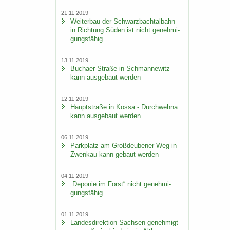
21.11.2019
Wei­ter­bau der Schwarz­bach­tal­bahn
in Rich­tung Süden ist nicht ge­neh­mi­
gungs­fä­hig
13.11.2019
Bu­ch­a­er Stra­ße in Sch­man­ne­witz
kann aus­ge­baut wer­den
12.11.2019
Haupt­stra­ße in Kossa - Durch­weh­na
kann aus­ge­baut wer­den
06.11.2019
Park­platz am Groß­deu­be­ner Weg in
Zwenkau kann ge­baut wer­den
04.11.2019
„De­po­nie im Forst“ nicht ge­neh­mi­
gungs­fä­hig
01.11.2019
Lan­des­di­rek­ti­on Sach­sen ge­neh­migt