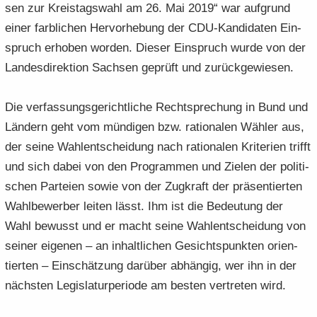
sen zur Kreis­tags­wahl am 26. Mai 2019“ war auf­grund
einer farb­li­chen Her­vor­he­bung der CDU-​Kandidaten Ein­
spruch er­ho­ben wor­den. Die­ser Ein­spruch wurde von der
Lan­des­di­rek­ti­on Sach­sen ge­prüft und zu­rück­ge­wie­sen.
Die ver­fas­sungs­ge­richt­li­che Recht­spre­chung in Bund und
Län­dern geht vom mün­di­gen bzw. ra­tio­na­len Wäh­ler aus,
der seine Wahl­ent­schei­dung nach ra­tio­na­len Kri­te­ri­en trifft
und sich dabei von den Pro­gram­men und Zie­len der po­li­ti­
schen Par­tei­en sowie von der Zug­kraft der prä­sen­tier­ten
Wahl­be­wer­ber lei­ten lässt. Ihm ist die Be­deu­tung der
Wahl be­wusst und er macht seine Wahl­ent­schei­dung von
sei­ner ei­ge­nen – an in­halt­li­chen Ge­sichts­punk­ten ori­en­
tier­ten – Ein­schät­zung dar­über ab­hän­gig, wer ihn in der
nächs­ten Le­gis­la­tur­pe­ri­ode am bes­ten ver­tre­ten wird.