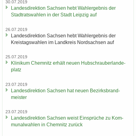
30.07.2019
Lan­des­di­rek­ti­on Sach­sen hebt Wahl­er­geb­nis der
Stadt­rats­wah­len in der Stadt Leip­zig auf
26.07.2019
Lan­des­di­rek­ti­on Sach­sen hebt Wahl­er­geb­nis der
Kreis­tags­wah­len im Land­kreis Nord­sach­sen auf
25.07.2019
Kli­ni­kum Chem­nitz er­hält neuen Hub­schrau­ber­lan­de­
platz
23.07.2019
Lan­des­di­rek­ti­on Sach­sen hat neuen Be­zirks­brand­
meis­ter
23.07.2019
Lan­des­di­rek­ti­on Sach­sen weist Ein­sprü­che zu Kom­
mu­nal­wah­len in Chem­nitz zu­rück