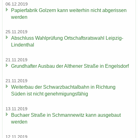
06.12.2019
Pa­pier­fa­brik Golz­ern kann wei­ter­hin nicht ab­ge­ris­sen
wer­den
25.11.2019
Ab­schluss Wahl­prü­fung Ort­schafts­rats­wahl Leipzig-​
Lindenthal
21.11.2019
Grund­haf­ter Aus­bau der Alt­he­ner Stra­ße in En­gels­dorf
21.11.2019
Wei­ter­bau der Schwarz­bach­tal­bahn in Rich­tung
Süden ist nicht ge­neh­mi­gungs­fä­hig
13.11.2019
Bu­ch­a­er Stra­ße in Sch­man­ne­witz kann aus­ge­baut
wer­den
12.11.2019