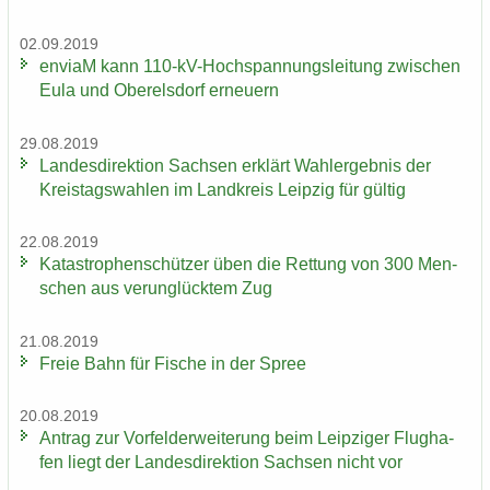
02.09.2019
en­viaM kann 110-​kV-Hochspannungsleitung zwi­schen
Eula und Ober­els­dorf er­neu­ern
29.08.2019
Lan­des­di­rek­ti­on Sach­sen er­klärt Wahl­er­geb­nis der
Kreis­tags­wah­len im Land­kreis Leip­zig für gül­tig
22.08.2019
Ka­ta­stro­phen­schüt­zer üben die Ret­tung von 300 Men­
schen aus ver­un­glück­tem Zug
21.08.2019
Freie Bahn für Fi­sche in der Spree
20.08.2019
An­trag zur Vor­fel­d­er­wei­te­rung beim Leip­zi­ger Flug­ha­
fen liegt der Lan­des­di­rek­ti­on Sach­sen nicht vor