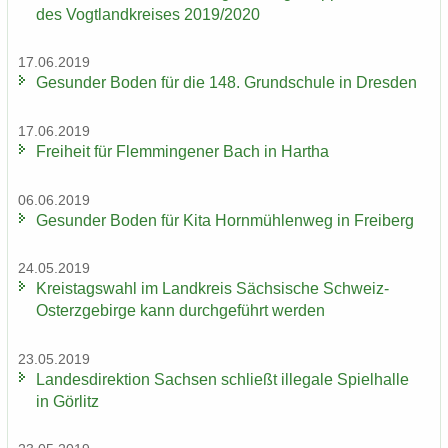
des Vogt­land­krei­ses 2019/2020
17.06.2019
Ge­sun­der Boden für die 148. Grund­schu­le in Dres­den
17.06.2019
Frei­heit für Flem­min­ge­ner Bach in Har­tha
06.06.2019
Ge­sun­der Boden für Kita Horn­müh­len­weg in Frei­berg
24.05.2019
Kreis­tags­wahl im Land­kreis Säch­si­sche Schweiz-​
Osterzgebirge kann durch­ge­führt wer­den
23.05.2019
Lan­des­di­rek­ti­on Sach­sen schließt il­le­ga­le Spiel­hal­le
in Gör­litz