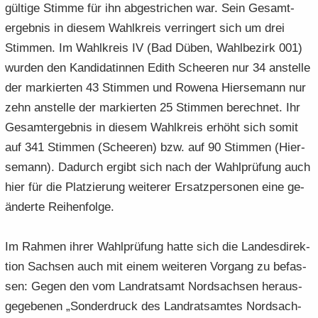
gül­ti­ge Stim­me für ihn ab­ge­stri­chen war. Sein Ge­samt­
ergeb­nis in die­sem Wahl­kreis ver­rin­gert sich um drei
Stim­men. Im Wahl­kreis IV (Bad Düben, Wahl­be­zirk 001)
wur­den den Kan­di­da­tin­nen Edith Schee­ren nur 34 an­stel­le
der mar­kier­ten 43 Stim­men und Ro­we­na Hier­se­mann nur
zehn an­stel­le der mar­kier­ten 25 Stim­men be­rech­net. Ihr
Ge­samt­ergeb­nis in die­sem Wahl­kreis er­höht sich somit
auf 341 Stim­men (Schee­ren) bzw. auf 90 Stim­men (Hier­
se­mann). Da­durch er­gibt sich nach der Wahl­prü­fung auch
hier für die Plat­zie­rung wei­te­rer Er­satz­per­so­nen eine ge­
än­der­te Rei­hen­fol­ge.
Im Rah­men ihrer Wahl­prü­fung hatte sich die Lan­des­di­rek­
ti­on Sach­sen auch mit einem wei­te­ren Vor­gang zu be­fas­
sen: Gegen den vom Land­rats­amt Nord­sach­sen her­aus­
ge­ge­be­nen „Son­der­druck des Land­rats­am­tes Nord­sach­