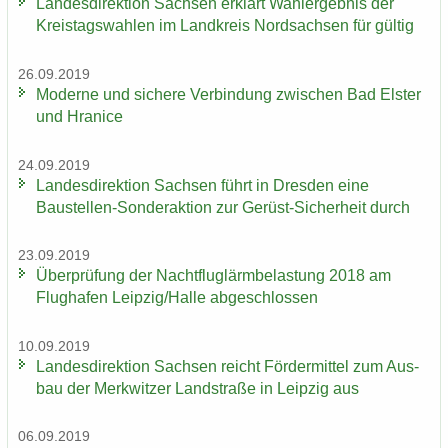
Lan­des­di­rek­ti­on Sach­sen er­klärt Wahl­er­geb­nis der
Kreis­tags­wah­len im Land­kreis Nord­sach­sen für gül­tig
26.09.2019
Mo­der­ne und si­che­re Ver­bin­dung zwi­schen Bad Els­ter
und Hra­nice
24.09.2019
Lan­des­di­rek­ti­on Sach­sen führt in Dres­den eine
Baustellen-​Sonderaktion zur Gerüst-​Sicherheit durch
23.09.2019
Über­prü­fung der Nacht­flug­lärm­be­las­tung 2018 am
Flug­ha­fen Leip­zig/Halle ab­ge­schlos­sen
10.09.2019
Lan­des­di­rek­ti­on Sach­sen reicht För­der­mit­tel zum Aus­
bau der Merk­wit­zer Land­stra­ße in Leip­zig aus
06.09.2019