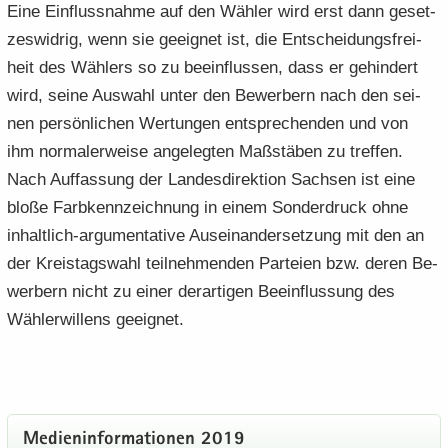
Eine Ein­fluss­nah­me auf den Wäh­ler wird erst dann ge­set­
zes­wid­rig, wenn sie ge­eig­net ist, die Ent­schei­dungs­frei­
heit des Wäh­lers so zu be­ein­flus­sen, dass er ge­hin­dert
wird, seine Aus­wahl unter den Be­wer­bern nach den sei­
nen per­sön­li­chen Wer­tun­gen ent­spre­chen­den und von
ihm nor­ma­ler­wei­se an­ge­leg­ten Maß­stä­ben zu tref­fen.
Nach Auf­fas­sung der Lan­des­di­rek­ti­on Sach­sen ist eine
bloße Farb­kenn­zeich­nung in einem Son­der­druck ohne
inhaltlich-​argumentative Aus­ein­an­der­set­zung mit den an
der Kreis­tags­wahl teil­neh­men­den Par­tei­en bzw. deren Be­
wer­bern nicht zu einer der­ar­ti­gen Be­ein­flus­sung des
Wäh­ler­wil­lens ge­eig­net.
Me­di­en­in­for­ma­tio­nen 2019