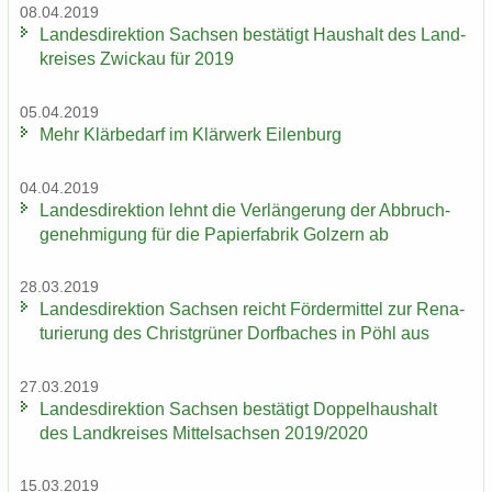
08.04.2019
Lan­des­di­rek­ti­on Sach­sen be­stä­tigt Haus­halt des Land­
krei­ses Zwi­ckau für 2019
05.04.2019
Mehr Klär­be­darf im Klär­werk Ei­len­burg
04.04.2019
Lan­des­di­rek­ti­on lehnt die Ver­län­ge­rung der Ab­bruch­
ge­neh­mi­gung für die Pa­pier­fa­brik Golz­ern ab
28.03.2019
Lan­des­di­rek­ti­on Sach­sen reicht För­der­mit­tel zur Re­na­
tu­rie­rung des Christ­grü­ner Dorf­ba­ches in Pöhl aus
27.03.2019
Lan­des­di­rek­ti­on Sach­sen be­stä­tigt Dop­pel­haus­halt
des Land­krei­ses Mit­tel­sach­sen 2019/2020
15.03.2019