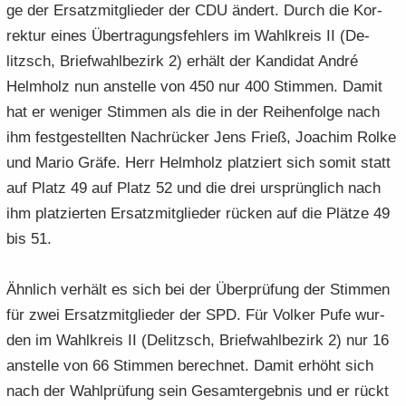
ge der Er­satz­mit­glie­der der CDU än­dert. Durch die Kor­
rek­tur eines Über­tra­gungs­feh­lers im Wahl­kreis II (De­
litzsch, Brief­wahl­be­zirk 2) er­hält der Kan­di­dat André
Helm­holz nun an­stel­le von 450 nur 400 Stim­men. Damit
hat er we­ni­ger Stim­men als die in der Rei­hen­fol­ge nach
ihm fest­ge­stell­ten Nach­rü­cker Jens Frieß, Joa­chim Rolke
und Mario Gräfe. Herr Helm­holz plat­ziert sich somit statt
auf Platz 49 auf Platz 52 und die drei ur­sprüng­lich nach
ihm plat­zier­ten Er­satz­mit­glie­der rü­cken auf die Plät­ze 49
bis 51.
Ähn­lich ver­hält es sich bei der Über­prü­fung der Stim­men
für zwei Er­satz­mit­glie­der der SPD. Für Vol­ker Pufe wur­
den im Wahl­kreis II (De­litzsch, Brief­wahl­be­zirk 2) nur 16
an­stel­le von 66 Stim­men be­rech­net. Damit er­höht sich
nach der Wahl­prü­fung sein Ge­samt­ergeb­nis und er rückt