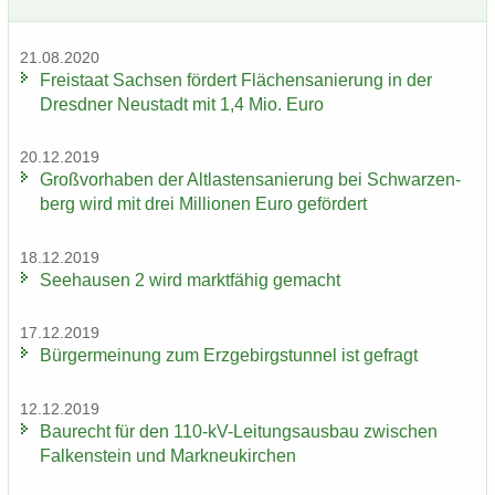
21.08.2020
Frei­staat Sach­sen för­dert Flä­chen­sa­nie­rung in der
Dresd­ner Neu­stadt mit 1,4 Mio. Euro
20.12.2019
Groß­vor­ha­ben der Alt­las­ten­sa­nie­rung bei Schwar­zen­
berg wird mit drei Mil­lio­nen Euro ge­för­dert
18.12.2019
See­hau­sen 2 wird markt­fä­hig ge­macht
17.12.2019
Bür­ger­mei­nung zum Erz­ge­birgs­tun­nel ist ge­fragt
12.12.2019
Bau­recht für den 110-​kV-Leitungsausbau zwi­schen
Fal­ken­stein und Mark­neu­kir­chen