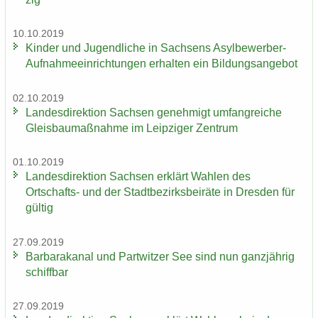
10.10.2019
Kin­der und Ju­gend­li­che in Sach­sens Asylbewerber-​
Aufnahmeeinrichtungen er­hal­ten ein Bil­dungs­an­ge­bot
02.10.2019
Lan­des­di­rek­ti­on Sach­sen ge­neh­migt um­fang­rei­che
Gleis­bau­maß­nah­me im Leip­zi­ger Zen­trum
01.10.2019
Lan­des­di­rek­ti­on Sach­sen er­klärt Wah­len des
Ortschafts-​ und der Stadt­be­zirks­bei­rä­te in Dres­den für
gül­tig
27.09.2019
Bar­ba­ra­ka­nal und Part­wit­zer See sind nun ganz­jäh­rig
schiff­bar
27.09.2019