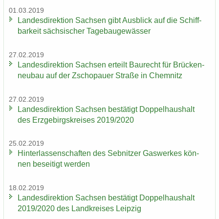
01.03.2019
Lan­des­di­rek­ti­on Sach­sen gibt Aus­blick auf die Schiff­
bar­keit säch­si­scher Ta­ge­bau­ge­wäs­ser
27.02.2019
Lan­des­di­rek­ti­on Sach­sen er­teilt Bau­recht für Brü­cken­
neu­bau auf der Zscho­pau­er Stra­ße in Chem­nitz
27.02.2019
Lan­des­di­rek­ti­on Sach­sen be­stä­tigt Dop­pel­haus­halt
des Erz­ge­birgs­krei­ses 2019/2020
25.02.2019
Hin­ter­las­sen­schaf­ten des Seb­nit­zer Gas­wer­kes kön­
nen be­sei­tigt wer­den
18.02.2019
Lan­des­di­rek­ti­on Sach­sen be­stä­tigt Dop­pel­haus­halt
2019/2020 des Land­krei­ses Leip­zig