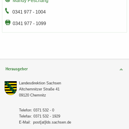
Mandy Peschang
0341 977 - 1004
0341 977 - 1099
Herausgeber
Lan­des­di­rek­ti­on Sach­sen
Alt­chem­nit­zer Stra­ße 41
09120 Chem­nitz
Te­le­fon: 0371 532 - 0
Te­le­fax: 0371 532 - 1929
E-​Mail:
post[at]lds.sach­sen.de