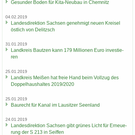
Ge­sun­der Boden für Kita-​Neubau in Chem­nitz
04.02.2019
Lan­des­di­rek­ti­on Sach­sen ge­neh­migt neuen Krei­sel
öst­lich von De­litzsch
31.01.2019
Land­kreis Baut­zen kann 179 Mil­lio­nen Euro in­ves­tie­
ren
25.01.2019
Land­kreis Mei­ßen hat freie Hand beim Voll­zug des
Dop­pel­haus­hal­tes 2019/2020
25.01.2019
Bau­recht für Kanal im Lau­sit­zer Se­en­land
24.01.2019
Lan­des­di­rek­ti­on Sach­sen gibt grü­nes Licht für Er­neue­
rung der S 213 in Seif­fen