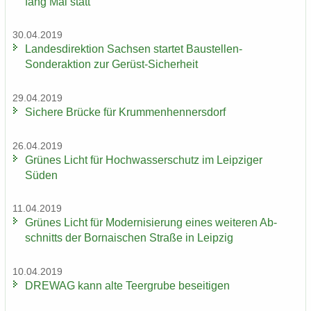
fang Mai statt
30.04.2019
Lan­des­di­rek­ti­on Sach­sen star­tet Baustellen-​
Sonderaktion zur Gerüst-​Sicherheit
29.04.2019
Si­che­re Brü­cke für Krum­men­hen­ners­dorf
26.04.2019
Grü­nes Licht für Hoch­was­ser­schutz im Leip­zi­ger
Süden
11.04.2019
Grü­nes Licht für Mo­der­ni­sie­rung eines wei­te­ren Ab­
schnitts der Bor­na­i­schen Stra­ße in Leip­zig
10.04.2019
DRE­WAG kann alte Teergru­be be­sei­ti­gen