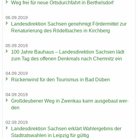
Weg frei für neue Orts­durch­fahrt in Bert­hels­dorf
06.09.2019
Lan­des­di­rek­ti­on Sach­sen ge­neh­migt För­der­mit­tel zur
Re­na­tu­rie­rung des Rö­del­ba­ches in Kirch­berg
05.09.2019
100 Jahre Bau­haus – Lan­des­di­rek­ti­on Sach­sen lädt
zum Tag des of­fe­nen Denk­mals nach Chem­nitz ein
04.09.2019
Rü­cken­wind für den Tou­ris­mus in Bad Düben
04.09.2019
Groß­deu­be­ner Weg in Zwenkau kann aus­ge­baut wer­
den
02.09.2019
Lan­des­di­rek­ti­on Sach­sen er­klärt Wahl­er­geb­nis der
Stadt­rats­wah­len in Leip­zig für gül­tig