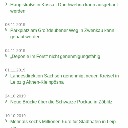
Haupt­stra­ße in Kossa - Durch­weh­na kann aus­ge­baut
wer­den
06.11.2019
Park­platz am Groß­deu­be­ner Weg in Zwenkau kann
ge­baut wer­den
04.11.2019
„De­po­nie im Forst“ nicht ge­neh­mi­gungs­fä­hig
01.11.2019
Lan­des­di­rek­ti­on Sach­sen ge­neh­migt neuen Krei­sel in
Leip­zig Althen-​Kleinpösna
24.10.2019
Neue Brü­cke über die Schwar­ze Po­ckau in Zö­blitz
10.10.2019
Mehr als sechs Mil­lio­nen Euro für Stadt­ha­fen in Leip­
zig