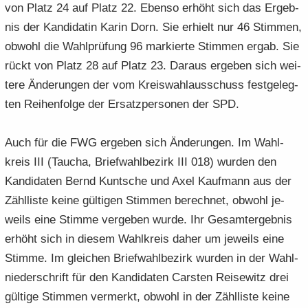
von Platz 24 auf Platz 22. Eben­so er­höht sich das Er­geb­
nis der Kan­di­da­tin Karin Dorn. Sie er­hielt nur 46 Stim­men,
ob­wohl die Wahl­prü­fung 96 mar­kier­te Stim­men ergab. Sie
rückt von Platz 28 auf Platz 23. Dar­aus er­ge­ben sich wei­
te­re Än­de­run­gen der vom Kreis­wahl­aus­schuss fest­ge­leg­
ten Rei­hen­fol­ge der Er­satz­per­so­nen der SPD.
Auch für die FWG er­ge­ben sich Än­de­run­gen. Im Wahl­
kreis III (Tau­cha, Brief­wahl­be­zirk III 018) wur­den den
Kan­di­da­ten Bernd Kunt­sche und Axel Kauf­mann aus der
Zähl­lis­te keine gül­ti­gen Stim­men be­rech­net, ob­wohl je­
weils eine Stim­me ver­ge­ben wurde. Ihr Ge­samt­ergeb­nis
er­höht sich in die­sem Wahl­kreis daher um je­weils eine
Stim­me. Im glei­chen Brief­wahl­be­zirk wur­den in der Wahl­
nie­der­schrift für den Kan­di­da­ten Cars­ten Rei­se­witz drei
gül­ti­ge Stim­men ver­merkt, ob­wohl in der Zähl­lis­te keine