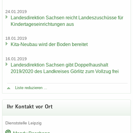
24.01.2019
Lan­des­di­rek­ti­on Sach­sen reicht Lan­des­zu­schüs­se für
Kin­der­ta­ges­ein­rich­tun­gen aus
18.01.2019
Kita-​Neubau wird der Boden be­rei­tet
16.01.2019
Lan­des­di­rek­ti­on Sach­sen gibt Dop­pel­haus­halt
2019/2020 des Land­krei­ses Gör­litz zum Voll­zug frei
Liste re­du­zie­ren ...
Ihr Kon­takt vor Ort
Dienst­stel­le Leip­zig