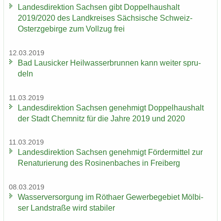
Lan­des­di­rek­ti­on Sach­sen gibt Dop­pel­haus­halt
2019/2020 des Land­krei­ses Säch­si­sche Schweiz-​
Osterzgebirge zum Voll­zug frei
12.03.2019
Bad Lau­si­cker Heil­was­ser­brun­nen kann wei­ter spru­
deln
11.03.2019
Lan­des­di­rek­ti­on Sach­sen ge­neh­migt Dop­pel­haus­halt
der Stadt Chem­nitz für die Jahre 2019 und 2020
11.03.2019
Lan­des­di­rek­ti­on Sach­sen ge­neh­migt För­der­mit­tel zur
Re­na­tu­rie­rung des Ro­si­nen­ba­ches in Frei­berg
08.03.2019
Was­ser­ver­sor­gung im Rö­tha­er Ge­wer­be­ge­biet Möl­bi­
ser Land­stra­ße wird sta­bi­ler