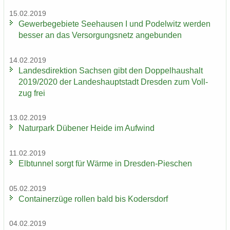
15.02.2019
Ge­wer­be­ge­bie­te See­hau­sen I und Po­del­witz wer­den
bes­ser an das Ver­sor­gungs­netz an­ge­bun­den
14.02.2019
Lan­des­di­rek­ti­on Sach­sen gibt den Dop­pel­haus­halt
2019/2020 der Lan­des­haupt­stadt Dres­den zum Voll­
zug frei
13.02.2019
Na­tur­park Dü­be­ner Heide im Auf­wind
11.02.2019
Elb­tun­nel sorgt für Wärme in Dresden-​Pieschen
05.02.2019
Con­tai­ner­zü­ge rol­len bald bis Ko­ders­dorf
04.02.2019