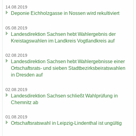
14.08.2019
De­po­nie Eich­holz­gas­se in Nos­sen wird re­kul­ti­viert
05.08.2019
Lan­des­di­rek­ti­on Sach­sen hebt Wahl­er­geb­nis der
Kreis­tags­wah­len im Land­kreis Vogt­land­kreis auf
02.08.2019
Lan­des­di­rek­ti­on Sach­sen hebt Wahl­er­geb­nis­se einer
Ortschaftsrats-​ und sie­ben Stadt­be­zirks­bei­rats­wah­len
in Dres­den auf
02.08.2019
Lan­des­di­rek­ti­on Sach­sen schließt Wahl­prü­fung in
Chem­nitz ab
01.08.2019
Ort­schafts­rats­wahl in Leipzig-​Lindenthal ist un­gül­tig