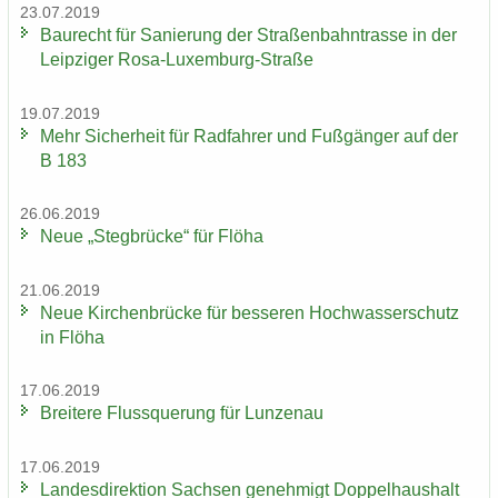
23.07.2019
Bau­recht für Sa­nie­rung der Stra­ßen­bahn­tras­se in der
Leip­zi­ger Rosa-​Luxemburg-Straße
19.07.2019
Mehr Si­cher­heit für Rad­fah­rer und Fuß­gän­ger auf der
B 183
26.06.2019
Neue „Steg­brü­cke“ für Flöha
21.06.2019
Neue Kir­chen­brü­cke für bes­se­ren Hoch­was­ser­schutz
in Flöha
17.06.2019
Brei­te­re Fluss­que­rung für Lun­zen­au
17.06.2019
Lan­des­di­rek­ti­on Sach­sen ge­neh­migt Dop­pel­haus­halt