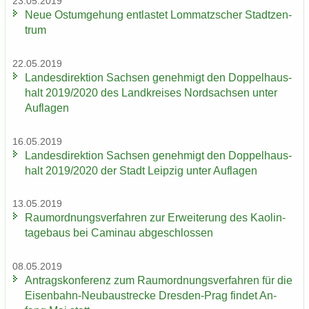
23.05.2019
Neue Ost­um­ge­hung ent­las­tet Lom­matz­scher Stadt­zen­
trum
22.05.2019
Lan­des­di­rek­ti­on Sach­sen ge­neh­migt den Dop­pel­haus­
halt 2019/2020 des Land­krei­ses Nord­sach­sen unter
Auf­la­gen
16.05.2019
Lan­des­di­rek­ti­on Sach­sen ge­neh­migt den Dop­pel­haus­
halt 2019/2020 der Stadt Leip­zig unter Auf­la­gen
13.05.2019
Raum­ord­nungs­ver­fah­ren zur Er­wei­te­rung des Kao­lin­
ta­ge­baus bei Ca­min­au ab­ge­schlos­sen
08.05.2019
An­trags­kon­fe­renz zum Raum­ord­nungs­ver­fah­ren für die
Eisenbahn-​Neubaustrecke Dresden-​Prag fin­det An­