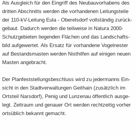
Als Aus­gleich für den Ein­griff des Neu­bau­vor­ha­bens des
drit­ten Ab­schnitts wer­den die vor­han­de­nen Lei­tungs­tei­le
der 110-​kV-Leitung Eula - Ober­els­dorf voll­stän­dig zu­rück­
ge­baut. Da­durch wer­den die teil­wei­se in Na­tu­ra 2000-
Schutz­ge­bie­ten lie­gen­den Flä­chen und das Land­schafts­
bild auf­ge­wer­tet. Als Er­satz für vor­han­de­ne Vo­gel­nes­ter
auf Be­stands­mas­ten wer­den Nist­hil­fen auf ei­ni­gen neuen
Mas­ten an­ge­bracht.
Der Plan­fest­stel­lungs­be­schluss wird zu je­der­manns Ein­
sicht in den Stadt­ver­wal­tun­gen Geit­hain (zu­sätz­lich im
Orts­teil Nars­dorf), Penig und Lun­zen­au öf­fent­lich aus­ge­
legt. Zeit­raum und ge­nau­er Ort wer­den recht­zei­tig vor­her
orts­üb­lich be­kannt ge­macht.