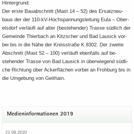
Hin­ter­grund:
Der erste Bau­ab­schnitt (Mast 14 – 52) des Er­satz­neu­
baus der der 110-​kV-Hochspannungsleitung Eula – Ober­
els­dorf ver­läuft auf alter (be­stehen­der) Tras­se süd­lich der
Ge­mein­de Thier­bach an Kitz­scher und Bad Lau­sick vor­
bei bis in die Nähe der Kreis­stra­ße K 8302. Der zwei­te
Ab­schnitt (Mast 52 – 100) ver­läuft eben­falls auf be­
stehen­der Tras­se von Bad Lau­sick in über­wie­gend süd­li­
che Rich­tung über Acker­flä­chen vor­bei an Froh­burg bis in
die Um­ge­bung von Geit­hain.
Me­di­en­in­for­ma­tio­nen 2019
21.08.2020