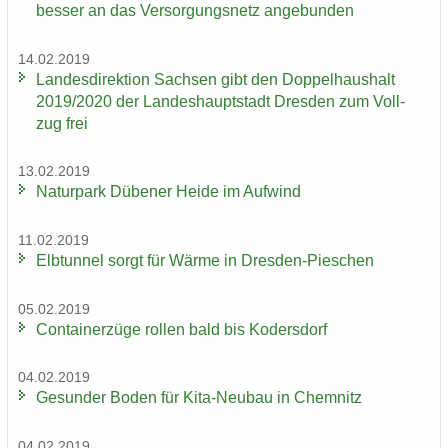
bes­ser an das Ver­sor­gungs­netz an­ge­bun­den
14.02.2019
Lan­des­di­rek­ti­on Sach­sen gibt den Dop­pel­haus­halt
2019/2020 der Lan­des­haupt­stadt Dres­den zum Voll­
zug frei
13.02.2019
Na­tur­park Dü­be­ner Heide im Auf­wind
11.02.2019
Elb­tun­nel sorgt für Wärme in Dresden-​Pieschen
05.02.2019
Con­tai­ner­zü­ge rol­len bald bis Ko­ders­dorf
04.02.2019
Ge­sun­der Boden für Kita-​Neubau in Chem­nitz
04.02.2019