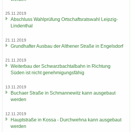
25.11.2019
Ab­schluss Wahl­prü­fung Ort­schafts­rats­wahl Leipzig-​
Lindenthal
21.11.2019
Grund­haf­ter Aus­bau der Alt­he­ner Stra­ße in En­gels­dorf
21.11.2019
Wei­ter­bau der Schwarz­bach­tal­bahn in Rich­tung
Süden ist nicht ge­neh­mi­gungs­fä­hig
13.11.2019
Bu­ch­a­er Stra­ße in Sch­man­ne­witz kann aus­ge­baut
wer­den
12.11.2019
Haupt­stra­ße in Kossa - Durch­weh­na kann aus­ge­baut
wer­den