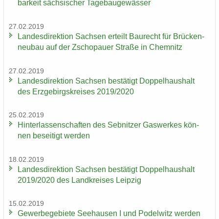
bar­keit säch­si­scher Ta­ge­bau­ge­wäs­ser
27.02.2019
Lan­des­di­rek­ti­on Sach­sen er­teilt Bau­recht für Brü­cken­
neu­bau auf der Zscho­pau­er Stra­ße in Chem­nitz
27.02.2019
Lan­des­di­rek­ti­on Sach­sen be­stä­tigt Dop­pel­haus­halt
des Erz­ge­birgs­krei­ses 2019/2020
25.02.2019
Hin­ter­las­sen­schaf­ten des Seb­nit­zer Gas­wer­kes kön­
nen be­sei­tigt wer­den
18.02.2019
Lan­des­di­rek­ti­on Sach­sen be­stä­tigt Dop­pel­haus­halt
2019/2020 des Land­krei­ses Leip­zig
15.02.2019
Ge­wer­be­ge­bie­te See­hau­sen I und Po­del­witz wer­den