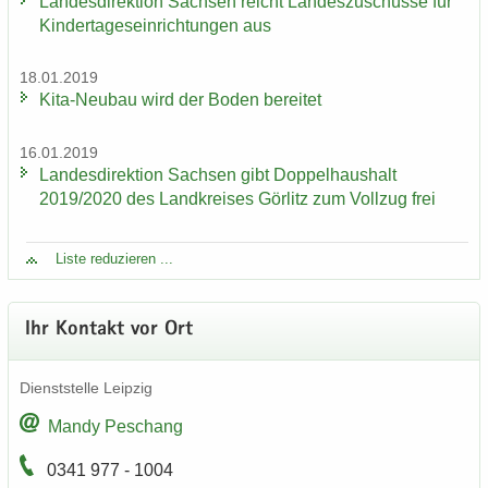
Lan­des­di­rek­ti­on Sach­sen reicht Lan­des­zu­schüs­se für
Kin­der­ta­ges­ein­rich­tun­gen aus
18.01.2019
Kita-​Neubau wird der Boden be­rei­tet
16.01.2019
Lan­des­di­rek­ti­on Sach­sen gibt Dop­pel­haus­halt
2019/2020 des Land­krei­ses Gör­litz zum Voll­zug frei
Liste re­du­zie­ren ...
Ihr Kon­takt vor Ort
Dienst­stel­le Leip­zig
Mandy Peschang
0341 977 - 1004