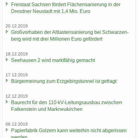
Frei­staat Sach­sen för­dert Flä­chen­sa­nie­rung in der
Dresd­ner Neu­stadt mit 1,4 Mio. Euro
20.12.2019
Groß­vor­ha­ben der Alt­las­ten­sa­nie­rung bei Schwar­zen­
berg wird mit drei Mil­lio­nen Euro ge­för­dert
18.12.2019
See­hau­sen 2 wird markt­fä­hig ge­macht
17.12.2019
Bür­ger­mei­nung zum Erz­ge­birgs­tun­nel ist ge­fragt
12.12.2019
Bau­recht für den 110-​kV-Leitungsausbau zwi­schen
Fal­ken­stein und Mark­neu­kir­chen
06.12.2019
Pa­pier­fa­brik Golz­ern kann wei­ter­hin nicht ab­ge­ris­sen
wer­den