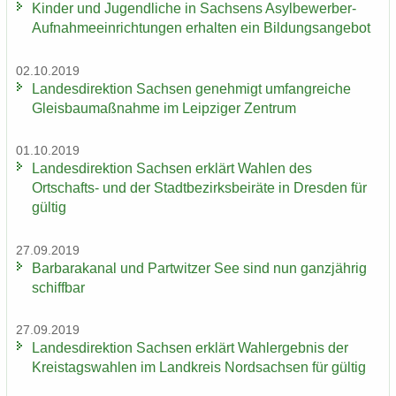
Kin­der und Ju­gend­li­che in Sach­sens Asylbewerber-​
Aufnahmeeinrichtungen er­hal­ten ein Bil­dungs­an­ge­bot
02.10.2019
Lan­des­di­rek­ti­on Sach­sen ge­neh­migt um­fang­rei­che
Gleis­bau­maß­nah­me im Leip­zi­ger Zen­trum
01.10.2019
Lan­des­di­rek­ti­on Sach­sen er­klärt Wah­len des
Ortschafts-​ und der Stadt­be­zirks­bei­rä­te in Dres­den für
gül­tig
27.09.2019
Bar­ba­ra­ka­nal und Part­wit­zer See sind nun ganz­jäh­rig
schiff­bar
27.09.2019
Lan­des­di­rek­ti­on Sach­sen er­klärt Wahl­er­geb­nis der
Kreis­tags­wah­len im Land­kreis Nord­sach­sen für gül­tig