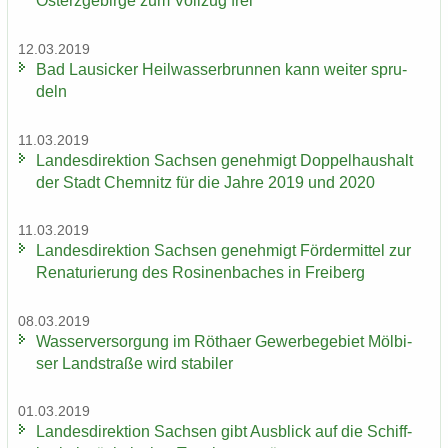
Osterzgebirge zum Voll­zug frei
12.03.2019
Bad Lau­si­cker Heil­was­ser­brun­nen kann wei­ter spru­
deln
11.03.2019
Lan­des­di­rek­ti­on Sach­sen ge­neh­migt Dop­pel­haus­halt
der Stadt Chem­nitz für die Jahre 2019 und 2020
11.03.2019
Lan­des­di­rek­ti­on Sach­sen ge­neh­migt För­der­mit­tel zur
Re­na­tu­rie­rung des Ro­si­nen­ba­ches in Frei­berg
08.03.2019
Was­ser­ver­sor­gung im Rö­tha­er Ge­wer­be­ge­biet Möl­bi­
ser Land­stra­ße wird sta­bi­ler
01.03.2019
Lan­des­di­rek­ti­on Sach­sen gibt Aus­blick auf die Schiff­