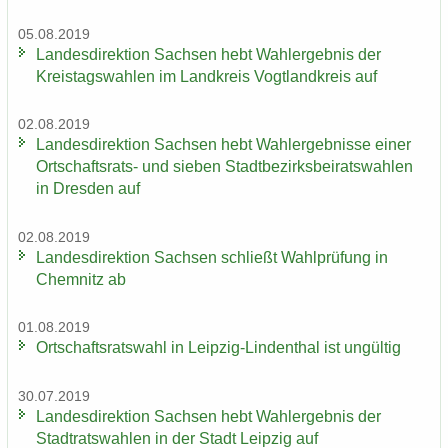
05.08.2019
Lan­des­di­rek­ti­on Sach­sen hebt Wahl­er­geb­nis der
Kreis­tags­wah­len im Land­kreis Vogt­land­kreis auf
02.08.2019
Lan­des­di­rek­ti­on Sach­sen hebt Wahl­er­geb­nis­se einer
Ortschaftsrats-​ und sie­ben Stadt­be­zirks­bei­rats­wah­len
in Dres­den auf
02.08.2019
Lan­des­di­rek­ti­on Sach­sen schließt Wahl­prü­fung in
Chem­nitz ab
01.08.2019
Ort­schafts­rats­wahl in Leipzig-​Lindenthal ist un­gül­tig
30.07.2019
Lan­des­di­rek­ti­on Sach­sen hebt Wahl­er­geb­nis der
Stadt­rats­wah­len in der Stadt Leip­zig auf