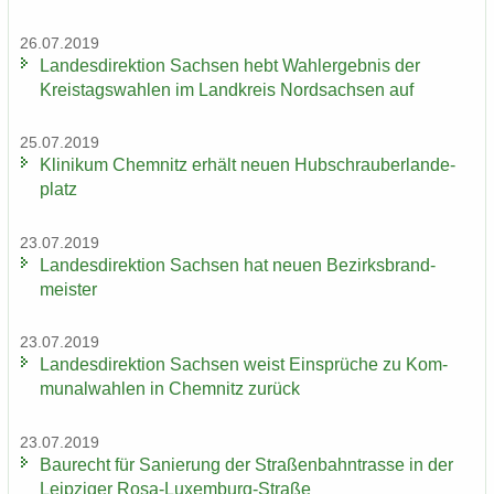
26.07.2019
Lan­des­di­rek­ti­on Sach­sen hebt Wahl­er­geb­nis der
Kreis­tags­wah­len im Land­kreis Nord­sach­sen auf
25.07.2019
Kli­ni­kum Chem­nitz er­hält neuen Hub­schrau­ber­lan­de­
platz
23.07.2019
Lan­des­di­rek­ti­on Sach­sen hat neuen Be­zirks­brand­
meis­ter
23.07.2019
Lan­des­di­rek­ti­on Sach­sen weist Ein­sprü­che zu Kom­
mu­nal­wah­len in Chem­nitz zu­rück
23.07.2019
Bau­recht für Sa­nie­rung der Stra­ßen­bahn­tras­se in der
Leip­zi­ger Rosa-​Luxemburg-Straße