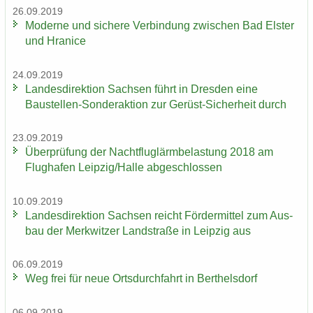
26.09.2019
Mo­der­ne und si­che­re Ver­bin­dung zwi­schen Bad Els­ter
und Hra­nice
24.09.2019
Lan­des­di­rek­ti­on Sach­sen führt in Dres­den eine
Baustellen-​Sonderaktion zur Gerüst-​Sicherheit durch
23.09.2019
Über­prü­fung der Nacht­flug­lärm­be­las­tung 2018 am
Flug­ha­fen Leip­zig/Halle ab­ge­schlos­sen
10.09.2019
Lan­des­di­rek­ti­on Sach­sen reicht För­der­mit­tel zum Aus­
bau der Merk­wit­zer Land­stra­ße in Leip­zig aus
06.09.2019
Weg frei für neue Orts­durch­fahrt in Bert­hels­dorf
06.09.2019