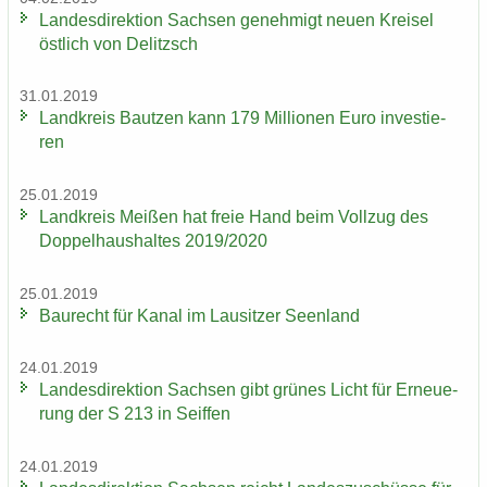
Lan­des­di­rek­ti­on Sach­sen ge­neh­migt neuen Krei­sel
öst­lich von De­litzsch
31.01.2019
Land­kreis Baut­zen kann 179 Mil­lio­nen Euro in­ves­tie­
ren
25.01.2019
Land­kreis Mei­ßen hat freie Hand beim Voll­zug des
Dop­pel­haus­hal­tes 2019/2020
25.01.2019
Bau­recht für Kanal im Lau­sit­zer Se­en­land
24.01.2019
Lan­des­di­rek­ti­on Sach­sen gibt grü­nes Licht für Er­neue­
rung der S 213 in Seif­fen
24.01.2019