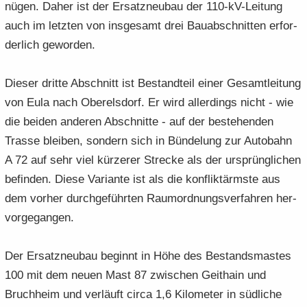
nü­gen. Daher ist der Er­satz­neu­bau der 110-​kV-Leitung
auch im letz­ten von ins­ge­samt drei Bau­ab­schnit­ten er­for­
der­lich ge­wor­den.
Die­ser drit­te Ab­schnitt ist Be­stand­teil einer Ge­samt­lei­tung
von Eula nach Ober­els­dorf. Er wird al­ler­dings nicht - wie
die bei­den an­de­ren Ab­schnit­te - auf der be­stehen­den
Tras­se blei­ben, son­dern sich in Bün­de­lung zur Au­to­bahn
A 72 auf sehr viel kür­ze­rer Stre­cke als der ur­sprüng­li­chen
be­fin­den. Diese Va­ri­an­te ist als die kon­flik­t­ärms­te aus
dem vor­her durch­ge­führ­ten Raum­ord­nungs­ver­fah­ren her­
vor­ge­gan­gen.
Der Er­satz­neu­bau be­ginnt in Höhe des Be­stands­mas­tes
100 mit dem neuen Mast 87 zwi­schen Geit­hain und
Bruch­heim und ver­läuft circa 1,6 Ki­lo­me­ter in süd­li­che