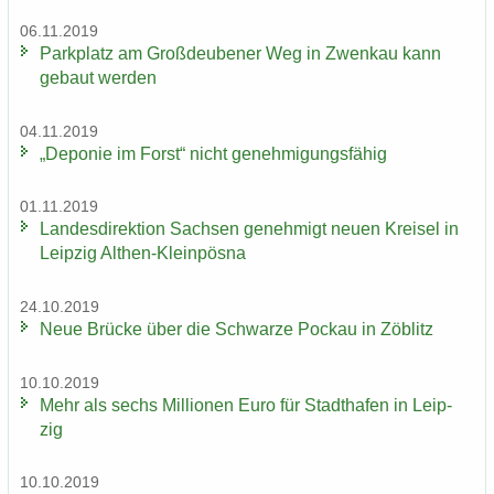
06.11.2019
Park­platz am Groß­deu­be­ner Weg in Zwenkau kann
ge­baut wer­den
04.11.2019
„De­po­nie im Forst“ nicht ge­neh­mi­gungs­fä­hig
01.11.2019
Lan­des­di­rek­ti­on Sach­sen ge­neh­migt neuen Krei­sel in
Leip­zig Althen-​Kleinpösna
24.10.2019
Neue Brü­cke über die Schwar­ze Po­ckau in Zö­blitz
10.10.2019
Mehr als sechs Mil­lio­nen Euro für Stadt­ha­fen in Leip­
zig
10.10.2019