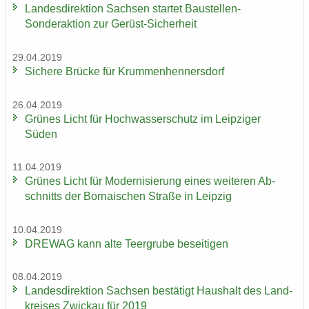
Lan­des­di­rek­ti­on Sach­sen star­tet Baustellen-​
Sonderaktion zur Gerüst-​Sicherheit
29.04.2019
Si­che­re Brü­cke für Krum­men­hen­ners­dorf
26.04.2019
Grü­nes Licht für Hoch­was­ser­schutz im Leip­zi­ger
Süden
11.04.2019
Grü­nes Licht für Mo­der­ni­sie­rung eines wei­te­ren Ab­
schnitts der Bor­na­i­schen Stra­ße in Leip­zig
10.04.2019
DRE­WAG kann alte Teergru­be be­sei­ti­gen
08.04.2019
Lan­des­di­rek­ti­on Sach­sen be­stä­tigt Haus­halt des Land­
krei­ses Zwi­ckau für 2019