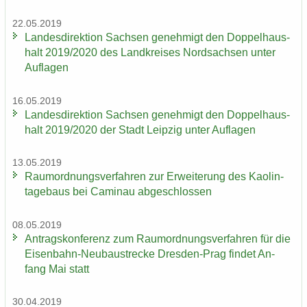
22.05.2019
Lan­des­di­rek­ti­on Sach­sen ge­neh­migt den Dop­pel­haus­
halt 2019/2020 des Land­krei­ses Nord­sach­sen unter
Auf­la­gen
16.05.2019
Lan­des­di­rek­ti­on Sach­sen ge­neh­migt den Dop­pel­haus­
halt 2019/2020 der Stadt Leip­zig unter Auf­la­gen
13.05.2019
Raum­ord­nungs­ver­fah­ren zur Er­wei­te­rung des Kao­lin­
ta­ge­baus bei Ca­min­au ab­ge­schlos­sen
08.05.2019
An­trags­kon­fe­renz zum Raum­ord­nungs­ver­fah­ren für die
Eisenbahn-​Neubaustrecke Dresden-​Prag fin­det An­
fang Mai statt
30.04.2019