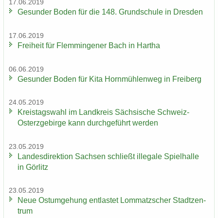
17.06.2019
Ge­sun­der Boden für die 148. Grund­schu­le in Dres­den
17.06.2019
Frei­heit für Flem­min­ge­ner Bach in Har­tha
06.06.2019
Ge­sun­der Boden für Kita Horn­müh­len­weg in Frei­berg
24.05.2019
Kreis­tags­wahl im Land­kreis Säch­si­sche Schweiz-​
Osterzgebirge kann durch­ge­führt wer­den
23.05.2019
Lan­des­di­rek­ti­on Sach­sen schließt il­le­ga­le Spiel­hal­le
in Gör­litz
23.05.2019
Neue Ost­um­ge­hung ent­las­tet Lom­matz­scher Stadt­zen­
trum