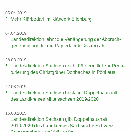
05.04.2019
Mehr Klär­be­darf im Klär­werk Ei­len­burg
04.04.2019
Lan­des­di­rek­ti­on lehnt die Ver­län­ge­rung der Ab­bruch­
ge­neh­mi­gung für die Pa­pier­fa­brik Golz­ern ab
28.03.2019
Lan­des­di­rek­ti­on Sach­sen reicht För­der­mit­tel zur Re­na­
tu­rie­rung des Christ­grü­ner Dorf­ba­ches in Pöhl aus
27.03.2019
Lan­des­di­rek­ti­on Sach­sen be­stä­tigt Dop­pel­haus­halt
des Land­krei­ses Mit­tel­sach­sen 2019/2020
15.03.2019
Lan­des­di­rek­ti­on Sach­sen gibt Dop­pel­haus­halt
2019/2020 des Land­krei­ses Säch­si­sche Schweiz-​