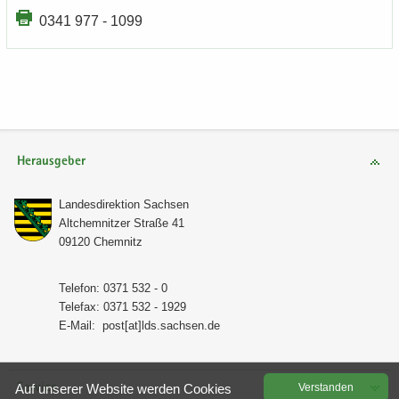
0341 977 - 1099
Herausgeber
Lan­des­di­rek­ti­on Sach­sen
Alt­chem­nit­zer Stra­ße 41
09120 Chem­nitz
Te­le­fon: 0371 532 - 0
Te­le­fax: 0371 532 - 1929
E-​Mail:
post[at]lds.sach­sen.de
Service
Auf un­se­rer Web­site wer­den Coo­kies
Ver­stan­den