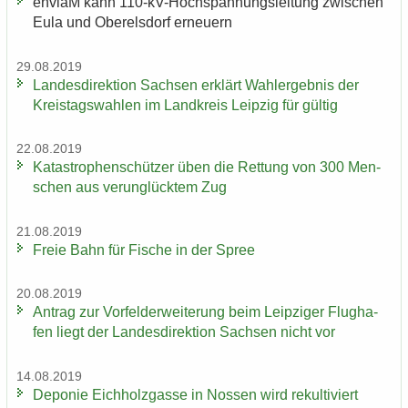
en­viaM kann 110-​kV-Hochspannungsleitung zwi­schen
Eula und Ober­els­dorf er­neu­ern
29.08.2019
Lan­des­di­rek­ti­on Sach­sen er­klärt Wahl­er­geb­nis der
Kreis­tags­wah­len im Land­kreis Leip­zig für gül­tig
22.08.2019
Ka­ta­stro­phen­schüt­zer üben die Ret­tung von 300 Men­
schen aus ver­un­glück­tem Zug
21.08.2019
Freie Bahn für Fi­sche in der Spree
20.08.2019
An­trag zur Vor­fel­d­er­wei­te­rung beim Leip­zi­ger Flug­ha­
fen liegt der Lan­des­di­rek­ti­on Sach­sen nicht vor
14.08.2019
De­po­nie Eich­holz­gas­se in Nos­sen wird re­kul­ti­viert