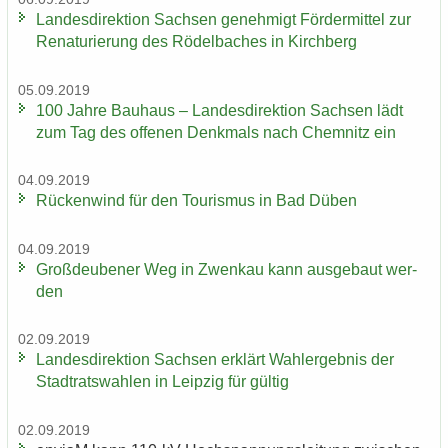
Lan­des­di­rek­ti­on Sach­sen ge­neh­migt För­der­mit­tel zur
Re­na­tu­rie­rung des Rö­del­ba­ches in Kirch­berg
05.09.2019
100 Jahre Bau­haus – Lan­des­di­rek­ti­on Sach­sen lädt
zum Tag des of­fe­nen Denk­mals nach Chem­nitz ein
04.09.2019
Rü­cken­wind für den Tou­ris­mus in Bad Düben
04.09.2019
Groß­deu­be­ner Weg in Zwenkau kann aus­ge­baut wer­
den
02.09.2019
Lan­des­di­rek­ti­on Sach­sen er­klärt Wahl­er­geb­nis der
Stadt­rats­wah­len in Leip­zig für gül­tig
02.09.2019