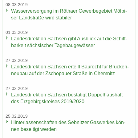
08.03.2019
Was­ser­ver­sor­gung im Rö­tha­er Ge­wer­be­ge­biet Möl­bi­
ser Land­stra­ße wird sta­bi­ler
01.03.2019
Lan­des­di­rek­ti­on Sach­sen gibt Aus­blick auf die Schiff­
bar­keit säch­si­scher Ta­ge­bau­ge­wäs­ser
27.02.2019
Lan­des­di­rek­ti­on Sach­sen er­teilt Bau­recht für Brü­cken­
neu­bau auf der Zscho­pau­er Stra­ße in Chem­nitz
27.02.2019
Lan­des­di­rek­ti­on Sach­sen be­stä­tigt Dop­pel­haus­halt
des Erz­ge­birgs­krei­ses 2019/2020
25.02.2019
Hin­ter­las­sen­schaf­ten des Seb­nit­zer Gas­wer­kes kön­
nen be­sei­tigt wer­den