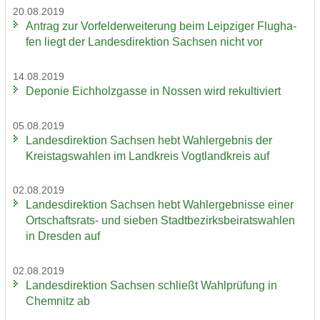
20.08.2019
An­trag zur Vor­fel­d­er­wei­te­rung beim Leip­zi­ger Flug­ha­
fen liegt der Lan­des­di­rek­ti­on Sach­sen nicht vor
14.08.2019
De­po­nie Eich­holz­gas­se in Nos­sen wird re­kul­ti­viert
05.08.2019
Lan­des­di­rek­ti­on Sach­sen hebt Wahl­er­geb­nis der
Kreis­tags­wah­len im Land­kreis Vogt­land­kreis auf
02.08.2019
Lan­des­di­rek­ti­on Sach­sen hebt Wahl­er­geb­nis­se einer
Ortschaftsrats-​ und sie­ben Stadt­be­zirks­bei­rats­wah­len
in Dres­den auf
02.08.2019
Lan­des­di­rek­ti­on Sach­sen schließt Wahl­prü­fung in
Chem­nitz ab