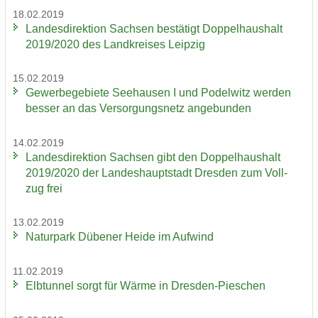
18.02.2019
Lan­des­di­rek­ti­on Sach­sen be­stä­tigt Dop­pel­haus­halt
2019/2020 des Land­krei­ses Leip­zig
15.02.2019
Ge­wer­be­ge­bie­te See­hau­sen I und Po­del­witz wer­den
bes­ser an das Ver­sor­gungs­netz an­ge­bun­den
14.02.2019
Lan­des­di­rek­ti­on Sach­sen gibt den Dop­pel­haus­halt
2019/2020 der Lan­des­haupt­stadt Dres­den zum Voll­
zug frei
13.02.2019
Na­tur­park Dü­be­ner Heide im Auf­wind
11.02.2019
Elb­tun­nel sorgt für Wärme in Dresden-​Pieschen