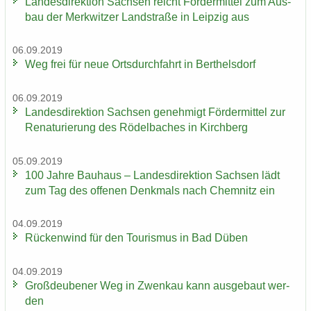
Lan­des­di­rek­ti­on Sach­sen reicht För­der­mit­tel zum Aus­
bau der Merk­wit­zer Land­stra­ße in Leip­zig aus
06.09.2019
Weg frei für neue Orts­durch­fahrt in Bert­hels­dorf
06.09.2019
Lan­des­di­rek­ti­on Sach­sen ge­neh­migt För­der­mit­tel zur
Re­na­tu­rie­rung des Rö­del­ba­ches in Kirch­berg
05.09.2019
100 Jahre Bau­haus – Lan­des­di­rek­ti­on Sach­sen lädt
zum Tag des of­fe­nen Denk­mals nach Chem­nitz ein
04.09.2019
Rü­cken­wind für den Tou­ris­mus in Bad Düben
04.09.2019
Groß­deu­be­ner Weg in Zwenkau kann aus­ge­baut wer­
den