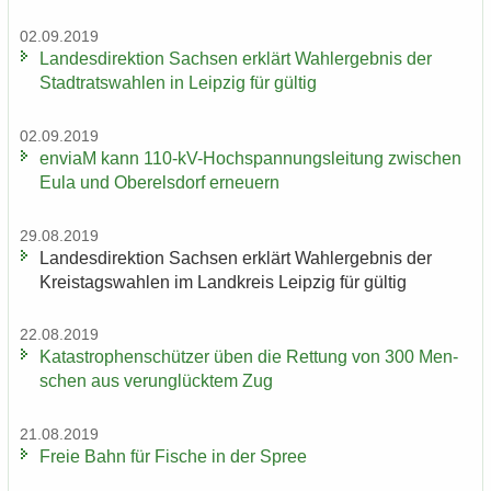
02.09.2019
Lan­des­di­rek­ti­on Sach­sen er­klärt Wahl­er­geb­nis der
Stadt­rats­wah­len in Leip­zig für gül­tig
02.09.2019
en­viaM kann 110-​kV-Hochspannungsleitung zwi­schen
Eula und Ober­els­dorf er­neu­ern
29.08.2019
Lan­des­di­rek­ti­on Sach­sen er­klärt Wahl­er­geb­nis der
Kreis­tags­wah­len im Land­kreis Leip­zig für gül­tig
22.08.2019
Ka­ta­stro­phen­schüt­zer üben die Ret­tung von 300 Men­
schen aus ver­un­glück­tem Zug
21.08.2019
Freie Bahn für Fi­sche in der Spree