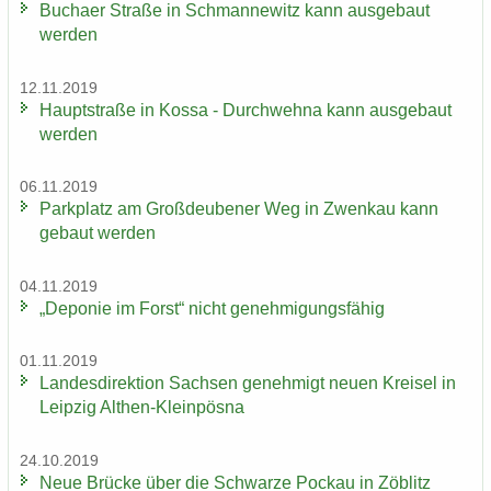
Bu­ch­a­er Stra­ße in Sch­man­ne­witz kann aus­ge­baut
wer­den
12.11.2019
Haupt­stra­ße in Kossa - Durch­weh­na kann aus­ge­baut
wer­den
06.11.2019
Park­platz am Groß­deu­be­ner Weg in Zwenkau kann
ge­baut wer­den
04.11.2019
„De­po­nie im Forst“ nicht ge­neh­mi­gungs­fä­hig
01.11.2019
Lan­des­di­rek­ti­on Sach­sen ge­neh­migt neuen Krei­sel in
Leip­zig Althen-​Kleinpösna
24.10.2019
Neue Brü­cke über die Schwar­ze Po­ckau in Zö­blitz