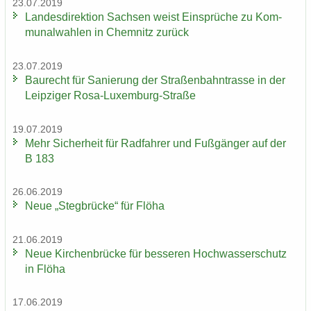
23.07.2019
Lan­des­di­rek­ti­on Sach­sen weist Ein­sprü­che zu Kom­
mu­nal­wah­len in Chem­nitz zu­rück
23.07.2019
Bau­recht für Sa­nie­rung der Stra­ßen­bahn­tras­se in der
Leip­zi­ger Rosa-​Luxemburg-Straße
19.07.2019
Mehr Si­cher­heit für Rad­fah­rer und Fuß­gän­ger auf der
B 183
26.06.2019
Neue „Steg­brü­cke“ für Flöha
21.06.2019
Neue Kir­chen­brü­cke für bes­se­ren Hoch­was­ser­schutz
in Flöha
17.06.2019