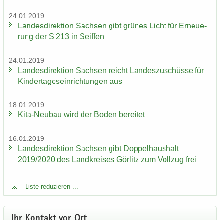
24.01.2019
Lan­des­di­rek­ti­on Sach­sen gibt grü­nes Licht für Er­neue­
rung der S 213 in Seif­fen
24.01.2019
Lan­des­di­rek­ti­on Sach­sen reicht Lan­des­zu­schüs­se für
Kin­der­ta­ges­ein­rich­tun­gen aus
18.01.2019
Kita-​Neubau wird der Boden be­rei­tet
16.01.2019
Lan­des­di­rek­ti­on Sach­sen gibt Dop­pel­haus­halt
2019/2020 des Land­krei­ses Gör­litz zum Voll­zug frei
Liste re­du­zie­ren ...
Ihr Kon­takt vor Ort