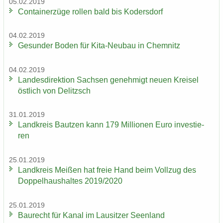
05.02.2019
Con­tai­ner­zü­ge rol­len bald bis Ko­ders­dorf
04.02.2019
Ge­sun­der Boden für Kita-​Neubau in Chem­nitz
04.02.2019
Lan­des­di­rek­ti­on Sach­sen ge­neh­migt neuen Krei­sel
öst­lich von De­litzsch
31.01.2019
Land­kreis Baut­zen kann 179 Mil­lio­nen Euro in­ves­tie­
ren
25.01.2019
Land­kreis Mei­ßen hat freie Hand beim Voll­zug des
Dop­pel­haus­hal­tes 2019/2020
25.01.2019
Bau­recht für Kanal im Lau­sit­zer Se­en­land