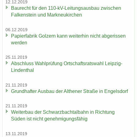
12.12.2019
Bau­recht für den 110-​kV-Leitungsausbau zwi­schen
Fal­ken­stein und Mark­neu­kir­chen
06.12.2019
Pa­pier­fa­brik Golz­ern kann wei­ter­hin nicht ab­ge­ris­sen
wer­den
25.11.2019
Ab­schluss Wahl­prü­fung Ort­schafts­rats­wahl Leipzig-​
Lindenthal
21.11.2019
Grund­haf­ter Aus­bau der Alt­he­ner Stra­ße in En­gels­dorf
21.11.2019
Wei­ter­bau der Schwarz­bach­tal­bahn in Rich­tung
Süden ist nicht ge­neh­mi­gungs­fä­hig
13.11.2019