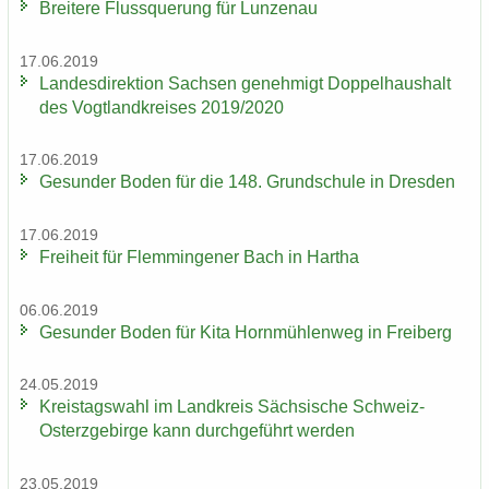
Brei­te­re Fluss­que­rung für Lun­zen­au
17.06.2019
Lan­des­di­rek­ti­on Sach­sen ge­neh­migt Dop­pel­haus­halt
des Vogt­land­krei­ses 2019/2020
17.06.2019
Ge­sun­der Boden für die 148. Grund­schu­le in Dres­den
17.06.2019
Frei­heit für Flem­min­ge­ner Bach in Har­tha
06.06.2019
Ge­sun­der Boden für Kita Horn­müh­len­weg in Frei­berg
24.05.2019
Kreis­tags­wahl im Land­kreis Säch­si­sche Schweiz-​
Osterzgebirge kann durch­ge­führt wer­den
23.05.2019