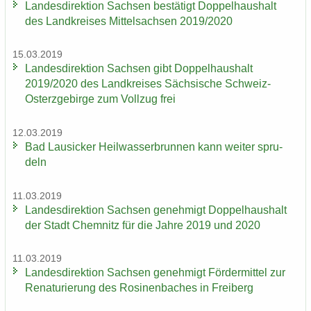
Lan­des­di­rek­ti­on Sach­sen be­stä­tigt Dop­pel­haus­halt
des Land­krei­ses Mit­tel­sach­sen 2019/2020
15.03.2019
Lan­des­di­rek­ti­on Sach­sen gibt Dop­pel­haus­halt
2019/2020 des Land­krei­ses Säch­si­sche Schweiz-​
Osterzgebirge zum Voll­zug frei
12.03.2019
Bad Lau­si­cker Heil­was­ser­brun­nen kann wei­ter spru­
deln
11.03.2019
Lan­des­di­rek­ti­on Sach­sen ge­neh­migt Dop­pel­haus­halt
der Stadt Chem­nitz für die Jahre 2019 und 2020
11.03.2019
Lan­des­di­rek­ti­on Sach­sen ge­neh­migt För­der­mit­tel zur
Re­na­tu­rie­rung des Ro­si­nen­ba­ches in Frei­berg