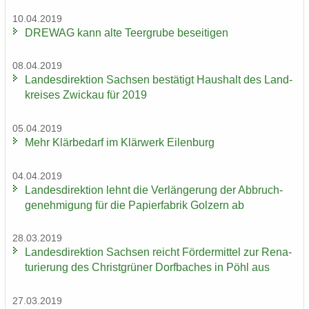
10.04.2019
DRE­WAG kann alte Teergru­be be­sei­ti­gen
08.04.2019
Lan­des­di­rek­ti­on Sach­sen be­stä­tigt Haus­halt des Land­
krei­ses Zwi­ckau für 2019
05.04.2019
Mehr Klär­be­darf im Klär­werk Ei­len­burg
04.04.2019
Lan­des­di­rek­ti­on lehnt die Ver­län­ge­rung der Ab­bruch­
ge­neh­mi­gung für die Pa­pier­fa­brik Golz­ern ab
28.03.2019
Lan­des­di­rek­ti­on Sach­sen reicht För­der­mit­tel zur Re­na­
tu­rie­rung des Christ­grü­ner Dorf­ba­ches in Pöhl aus
27.03.2019