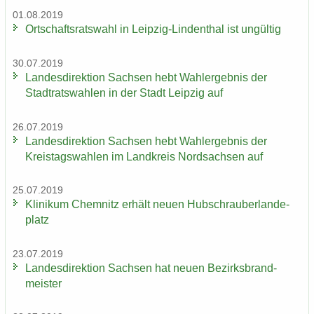
01.08.2019
Ort­schafts­rats­wahl in Leipzig-​Lindenthal ist un­gül­tig
30.07.2019
Lan­des­di­rek­ti­on Sach­sen hebt Wahl­er­geb­nis der
Stadt­rats­wah­len in der Stadt Leip­zig auf
26.07.2019
Lan­des­di­rek­ti­on Sach­sen hebt Wahl­er­geb­nis der
Kreis­tags­wah­len im Land­kreis Nord­sach­sen auf
25.07.2019
Kli­ni­kum Chem­nitz er­hält neuen Hub­schrau­ber­lan­de­
platz
23.07.2019
Lan­des­di­rek­ti­on Sach­sen hat neuen Be­zirks­brand­
meis­ter