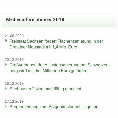
Me­di­en­in­for­ma­tio­nen 2019
21.08.2020
Frei­staat Sach­sen för­dert Flä­chen­sa­nie­rung in der
Dresd­ner Neu­stadt mit 1,4 Mio. Euro
20.12.2019
Groß­vor­ha­ben der Alt­las­ten­sa­nie­rung bei Schwar­zen­
berg wird mit drei Mil­lio­nen Euro ge­för­dert
18.12.2019
See­hau­sen 2 wird markt­fä­hig ge­macht
17.12.2019
Bür­ger­mei­nung zum Erz­ge­birgs­tun­nel ist ge­fragt