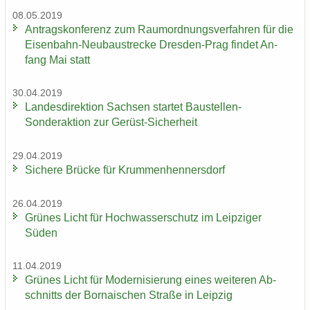
08.05.2019
An­trags­kon­fe­renz zum Raum­ord­nungs­ver­fah­ren für die
Eisenbahn-​Neubaustrecke Dresden-​Prag fin­det An­
fang Mai statt
30.04.2019
Lan­des­di­rek­ti­on Sach­sen star­tet Baustellen-​
Sonderaktion zur Gerüst-​Sicherheit
29.04.2019
Si­che­re Brü­cke für Krum­men­hen­ners­dorf
26.04.2019
Grü­nes Licht für Hoch­was­ser­schutz im Leip­zi­ger
Süden
11.04.2019
Grü­nes Licht für Mo­der­ni­sie­rung eines wei­te­ren Ab­
schnitts der Bor­na­i­schen Stra­ße in Leip­zig