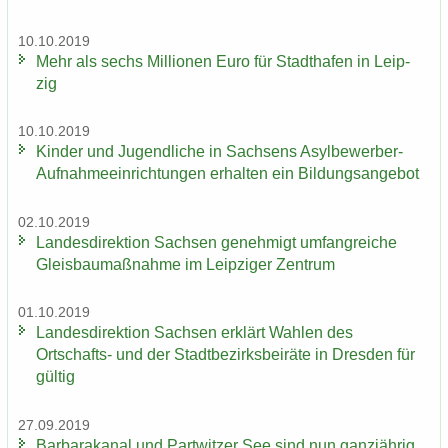
10.10.2019
Mehr als sechs Mil­lio­nen Euro für Stadt­ha­fen in Leip­
zig
10.10.2019
Kin­der und Ju­gend­li­che in Sach­sens Asylbewerber-​
Aufnahmeeinrichtungen er­hal­ten ein Bil­dungs­an­ge­bot
02.10.2019
Lan­des­di­rek­ti­on Sach­sen ge­neh­migt um­fang­rei­che
Gleis­bau­maß­nah­me im Leip­zi­ger Zen­trum
01.10.2019
Lan­des­di­rek­ti­on Sach­sen er­klärt Wah­len des
Ortschafts-​ und der Stadt­be­zirks­bei­rä­te in Dres­den für
gül­tig
27.09.2019
Bar­ba­ra­ka­nal und Part­wit­zer See sind nun ganz­jäh­rig