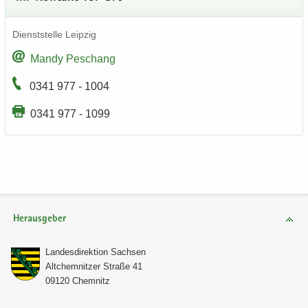
Dienst­stel­le Leip­zig
Mandy Peschang
0341 977 - 1004
0341 977 - 1099
Herausgeber
Lan­des­di­rek­ti­on Sach­sen
Alt­chem­nit­zer Stra­ße 41
09120 Chem­nitz