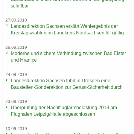
schiff­bar
27.09.2019
Lan­des­di­rek­ti­on Sach­sen er­klärt Wahl­er­geb­nis der
Kreis­tags­wah­len im Land­kreis Nord­sach­sen für gül­tig
26.09.2019
Mo­der­ne und si­che­re Ver­bin­dung zwi­schen Bad Els­ter
und Hra­nice
24.09.2019
Lan­des­di­rek­ti­on Sach­sen führt in Dres­den eine
Baustellen-​Sonderaktion zur Gerüst-​Sicherheit durch
23.09.2019
Über­prü­fung der Nacht­flug­lärm­be­las­tung 2018 am
Flug­ha­fen Leip­zig/Halle ab­ge­schlos­sen
10.09.2019