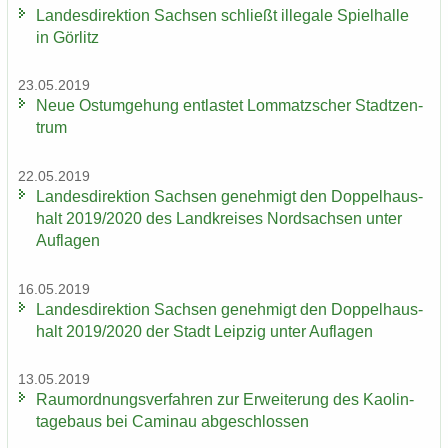
Lan­des­di­rek­ti­on Sach­sen schließt il­le­ga­le Spiel­hal­le
in Gör­litz
23.05.2019
Neue Ost­um­ge­hung ent­las­tet Lom­matz­scher Stadt­zen­
trum
22.05.2019
Lan­des­di­rek­ti­on Sach­sen ge­neh­migt den Dop­pel­haus­
halt 2019/2020 des Land­krei­ses Nord­sach­sen unter
Auf­la­gen
16.05.2019
Lan­des­di­rek­ti­on Sach­sen ge­neh­migt den Dop­pel­haus­
halt 2019/2020 der Stadt Leip­zig unter Auf­la­gen
13.05.2019
Raum­ord­nungs­ver­fah­ren zur Er­wei­te­rung des Kao­lin­
ta­ge­baus bei Ca­min­au ab­ge­schlos­sen