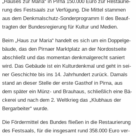
„Hau­ses zur Maria“ in Pirna 150.000 Euro zur Re­stau­rie­
e
e
­
t
a
­
rung des Fest­saals zur Ver­fü­gung. Die Mit­tel stam­men
n
n
o
i
­
m
aus dem Denkmalschutz-​Sonderprogramm II des Be­auf­
­
­
n
­
t
a
d
d
o
trag­ten der Bun­des­re­gie­rung für Kul­tur und Me­di­en.
i
­
e
e
n
­
t
N
Beim „Haus zur Maria“ han­delt es sich um ein Dop­pel­ge­
N
o
i
a
a
bäu­de, das den Pirna­er Markt­platz an der Nord­ost­sei­te
n
­
­
­
o
ab­schließt und das mo­men­tan denk­mal­ge­recht sa­niert
v
v
n
wird. Das Ge­bäu­de ist ein Kul­tur­denk­mal und geht in sei­
i
i
ner Ge­schich­te bis ins 14. Jahr­hun­dert zu­rück. Da­mals
­
­
g
g
stand an die­ser Stel­le der erste Gast­hof in Pirna, aus
a
a
dem spä­ter ein Münz- und Brau­haus, schließ­lich eine Bä­
­
­
cke­rei und nach dem 2. Welt­krieg das „Klub­haus der
t
t
Berg­ar­bei­ter“ wurde.
i
i
­
­
Die För­der­mit­tel des Bun­des flie­ßen in die Re­stau­rie­rung
o
o
des Fest­saals, für die ins­ge­samt rund 358.000 Euro ver­
n
n