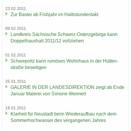
23.02.2011
Zur Bas­tei ab Früh­jahr im Halb­stun­den­takt
09.02.2011
Land­kreis Säch­si­sche Schweiz-​Osterzgebirge kann
Dop­pel­haus­halt 2011/12 voll­zie­hen
01.02.2011
Schwepnitz kann rui­nö­ses Wohn­haus in der Hüt­ten­
stra­ße be­sei­ti­gen
25.01.2011
GA­LE­RIE IN DER LAN­DES­DI­REK­TI­ON zeigt ab Ende
Ja­nu­ar Ma­le­rei von Si­mo­ne Wei­mert
18.01.2011
Klar­heit für Neu­stadt beim Wie­der­auf­bau nach dem
Som­mer­hoch­was­ser des ver­gan­ge­nen Jah­res