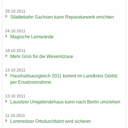
28.10.2011
Städ­te­bahn Sach­sen kann Re­pa­ra­tur­werk er­rich­ten
24.10.2011
Ma­gi­sche Lein­wän­de
18.10.2011
Mehr Grün für die We­se­nitzaue
13.10.2011
Haus­halts­aus­gleich 2011 kommt im Land­kreis Gör­litz
per Er­satz­vor­nah­me
13.10.2011
Lau­sit­zer Um­ge­bin­de­haus kann nach Ber­lin um­zie­hen
11.10.2011
Lomm­nit­zer Orts­durch­fahrt wird si­che­rer