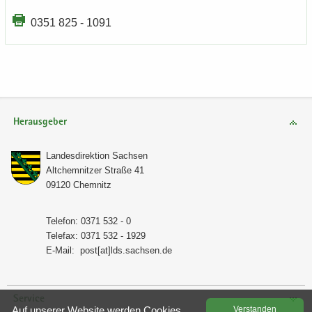
0351 825 - 1091
Herausgeber
Lan­des­di­rek­ti­on Sach­sen
Alt­chem­nit­zer Stra­ße 41
09120 Chem­nitz
Te­le­fon: 0371 532 - 0
Te­le­fax: 0371 532 - 1929
E-​Mail:
post[at]lds.sach­sen.de
Service
Auf un­se­rer Web­site wer­den Coo­kies
Ver­stan­den