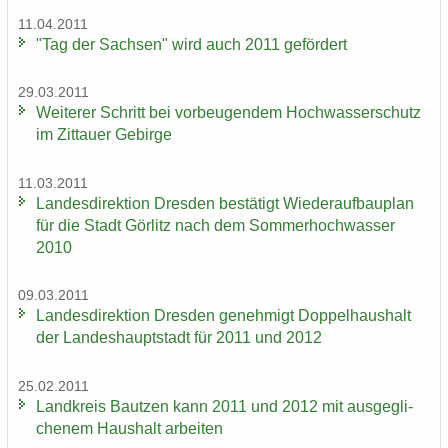
11.04.2011
"Tag der Sach­sen" wird auch 2011 ge­för­dert
29.03.2011
Wei­te­rer Schritt bei vor­beu­gen­dem Hoch­was­ser­schutz
im Zit­tau­er Ge­bir­ge
11.03.2011
Lan­des­di­rek­ti­on Dres­den be­stä­tigt Wie­der­auf­bau­plan
für die Stadt Gör­litz nach dem Som­mer­hoch­was­ser
2010
09.03.2011
Lan­des­di­rek­ti­on Dres­den ge­neh­migt Dop­pel­haus­halt
der Lan­des­haupt­stadt für 2011 und 2012
25.02.2011
Land­kreis Baut­zen kann 2011 und 2012 mit aus­ge­gli­
che­nem Haus­halt ar­bei­ten