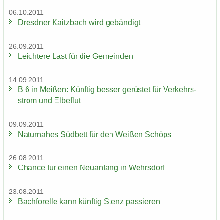
06.10.2011
Dresd­ner Kaitz­bach wird ge­bän­digt
26.09.2011
Leich­te­re Last für die Ge­mein­den
14.09.2011
B 6 in Mei­ßen: Künf­tig bes­ser ge­rüs­tet für Ver­kehrs­
strom und El­be­flut
09.09.2011
Na­tur­na­hes Süd­bett für den Wei­ßen Schöps
26.08.2011
Chan­ce für einen Neu­an­fang in Wehrs­dorf
23.08.2011
Bach­fo­rel­le kann künf­tig Stenz pas­sie­ren