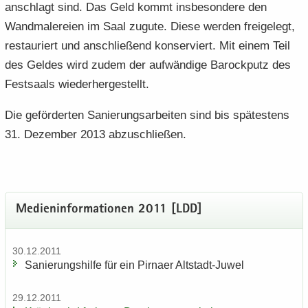
an­schlagt sind. Das Geld kommt ins­be­son­de­re den
Wand­ma­le­rei­en im Saal zu­gu­te. Diese wer­den frei­ge­legt,
re­stau­riert und an­schlie­ßend kon­ser­viert. Mit einem Teil
des Gel­des wird zudem der auf­wän­di­ge Ba­rock­putz des
Fest­saals wie­der­her­ge­stellt.
Die ge­för­der­ten Sa­nie­rungs­ar­bei­ten sind bis spä­tes­tens
31. De­zem­ber 2013 ab­zu­schlie­ßen.
Me­di­en­in­for­ma­tio­nen 2011 [LDD]
30.12.2011
Sa­nie­rungs­hil­fe für ein Pirna­er Altstadt-​Juwel
29.12.2011