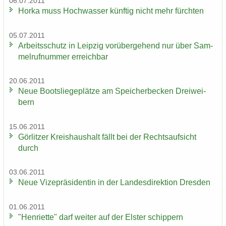
06.07.2011
Horka muss Hoch­was­ser künf­tig nicht mehr fürch­ten
05.07.2011
Ar­beits­schutz in Leip­zig vor­über­ge­hend nur über Sam­
mel­ruf­num­mer er­reich­bar
20.06.2011
Neue Boots­lie­ge­plät­ze am Spei­cher­be­cken Drei­wei­
bern
15.06.2011
Gör­lit­zer Kreis­haus­halt fällt bei der Rechts­auf­sicht
durch
03.06.2011
Neue Vi­ze­prä­si­den­tin in der Lan­des­di­rek­ti­on Dres­den
01.06.2011
"Hen­ri­et­te" darf wei­ter auf der Els­ter schip­pern