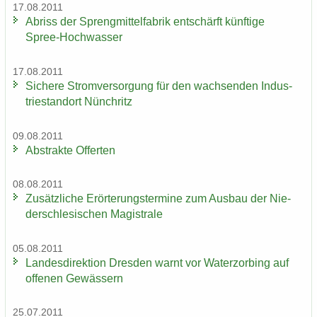
17.08.2011
Ab­riss der Spreng­mit­tel­fa­brik ent­schärft künf­ti­ge
Spree-​Hochwasser
17.08.2011
Si­che­re Strom­ver­sor­gung für den wach­sen­den In­dus­
trie­stand­ort Nün­chritz
09.08.2011
Abs­trak­te Of­fer­ten
08.08.2011
Zu­sätz­li­che Er­ör­te­rungs­ter­mi­ne zum Aus­bau der Nie­
der­schle­si­schen Ma­gis­tra­le
05.08.2011
Lan­des­di­rek­ti­on Dres­den warnt vor Wa­ter­zor­bing auf
of­fe­nen Ge­wäs­sern
25.07.2011