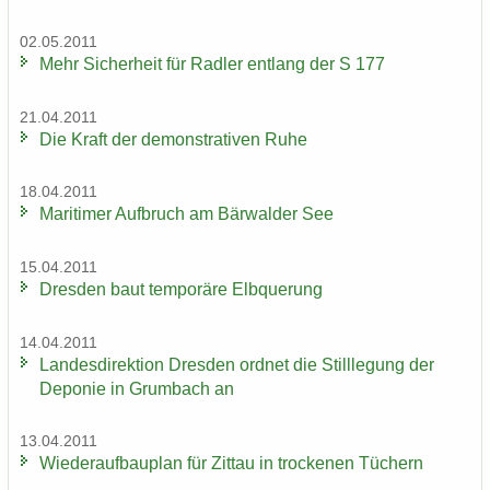
02.05.2011
Mehr Si­cher­heit für Rad­ler ent­lang der S 177
21.04.2011
Die Kraft der de­mons­tra­ti­ven Ruhe
18.04.2011
Ma­ri­ti­mer Auf­bruch am Bär­wal­der See
15.04.2011
Dres­den baut tem­po­rä­re Elb­que­rung
14.04.2011
Lan­des­di­rek­ti­on Dres­den ord­net die Still­le­gung der
De­po­nie in Grum­bach an
13.04.2011
Wie­der­auf­bau­plan für Zit­tau in tro­cke­nen Tü­chern