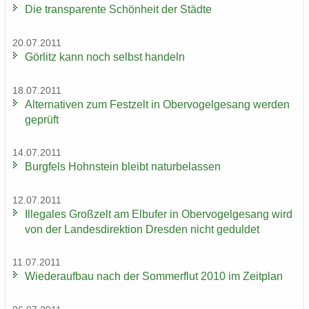
Die trans­pa­ren­te Schön­heit der Städ­te
20.07.2011
Gör­litz kann noch selbst han­deln
18.07.2011
Al­ter­na­ti­ven zum Fest­zelt in Ober­vo­gel­ge­sang wer­den
ge­prüft
14.07.2011
Burg­fels Hohn­stein bleibt na­tur­be­las­sen
12.07.2011
Il­le­ga­les Groß­zelt am Elb­ufer in Ober­vo­gel­ge­sang wird
von der Lan­des­di­rek­ti­on Dres­den nicht ge­dul­det
11.07.2011
Wie­der­auf­bau nach der Som­mer­flut 2010 im Zeit­plan