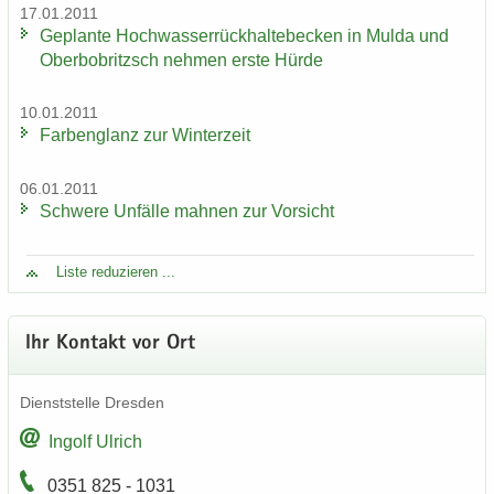
17.01.2011
Ge­plan­te Hoch­was­ser­rück­hal­te­be­cken in Mulda und
Ober­bobritzsch neh­men erste Hürde
10.01.2011
Far­ben­glanz zur Win­ter­zeit
06.01.2011
Schwe­re Un­fäl­le mah­nen zur Vor­sicht
Liste re­du­zie­ren ...
Ihr Kon­takt vor Ort
Dienst­stel­le Dres­den
In­golf Ul­rich
0351 825 - 1031