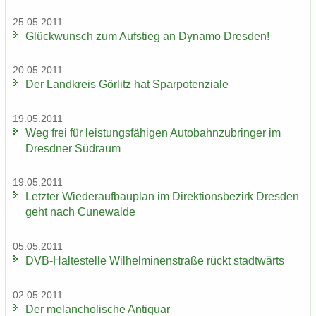
25.05.2011
Glück­wunsch zum Auf­stieg an Dy­na­mo Dres­den!
20.05.2011
Der Land­kreis Gör­litz hat Spar­po­ten­zia­le
19.05.2011
Weg frei für leis­tungs­fä­hi­gen Au­to­bahn­zu­brin­ger im
Dresd­ner Süd­raum
19.05.2011
Letz­ter Wie­der­auf­bau­plan im Di­rek­ti­ons­be­zirk Dres­den
geht nach Cu­n­e­wal­de
05.05.2011
DVB-​Haltestelle Wil­hel­mi­nen­stra­ße rückt stadt­wärts
02.05.2011
Der me­lan­cho­li­sche An­ti­quar