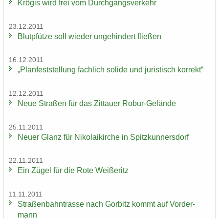
Krö­gis wird frei vom Durch­gangs­ver­kehr
23.12.2011
Blut­pfüt­ze soll wie­der un­ge­hin­dert flie­ßen
16.12.2011
„Plan­fest­stel­lung fach­lich so­li­de und ju­ris­tisch kor­rekt“
12.12.2011
Neue Stra­ßen für das Zit­tau­er Robur-​Gelände
25.11.2011
Neuer Glanz für Ni­ko­lai­kir­che in Spitz­kun­ners­dorf
22.11.2011
Ein Zügel für die Rote Wei­ße­ritz
11.11.2011
Stra­ßen­bahn­tras­se nach Gor­bitz kommt auf Vor­der­
mann