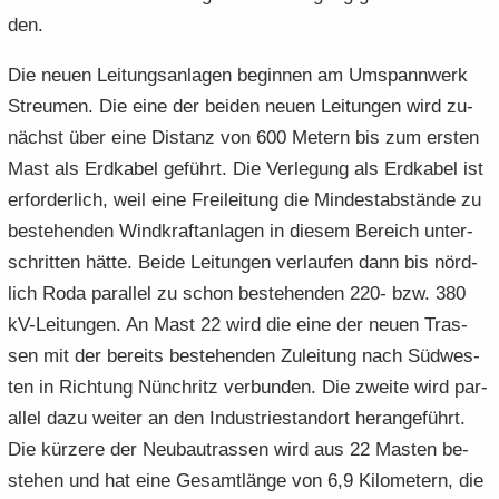
den.
Die neuen Lei­tungs­an­la­gen be­gin­nen am Um­spann­werk
Streu­men. Die eine der bei­den neuen Lei­tun­gen wird zu­
nächst über eine Di­stanz von 600 Me­tern bis zum ers­ten
Mast als Erd­ka­bel ge­führt. Die Ver­le­gung als Erd­ka­bel ist
er­for­der­lich, weil eine Frei­lei­tung die Min­dest­ab­stän­de zu
be­stehen­den Wind­kraft­an­la­gen in die­sem Be­reich un­ter­
schrit­ten hätte. Beide Lei­tun­gen ver­lau­fen dann bis nörd­
lich Roda par­al­lel zu schon be­stehen­den 220- bzw. 380
kV-​Leitungen. An Mast 22 wird die eine der neuen Tras­
sen mit der be­reits be­stehen­den Zu­lei­tung nach Süd­wes­
ten in Rich­tung Nün­chritz ver­bun­den. Die zwei­te wird par­
al­lel dazu wei­ter an den In­dus­trie­stand­ort her­an­ge­führt.
Die kür­ze­re der Neu­bau­tras­sen wird aus 22 Mas­ten be­
stehen und hat eine Ge­samt­län­ge von 6,9 Ki­lo­me­tern, die