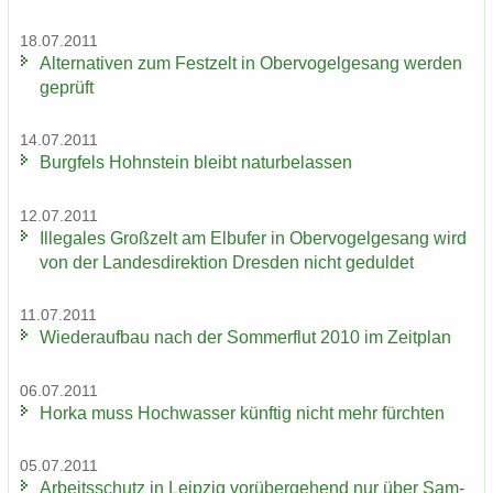
18.07.2011
Al­ter­na­ti­ven zum Fest­zelt in Ober­vo­gel­ge­sang wer­den
ge­prüft
14.07.2011
Burg­fels Hohn­stein bleibt na­tur­be­las­sen
12.07.2011
Il­le­ga­les Groß­zelt am Elb­ufer in Ober­vo­gel­ge­sang wird
von der Lan­des­di­rek­ti­on Dres­den nicht ge­dul­det
11.07.2011
Wie­der­auf­bau nach der Som­mer­flut 2010 im Zeit­plan
06.07.2011
Horka muss Hoch­was­ser künf­tig nicht mehr fürch­ten
05.07.2011
Ar­beits­schutz in Leip­zig vor­über­ge­hend nur über Sam­