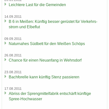
Leich­te­re Last für die Ge­mein­den
14.09.2011
B 6 in Mei­ßen: Künf­tig bes­ser ge­rüs­tet für Ver­kehrs­
strom und El­be­flut
09.09.2011
Na­tur­na­hes Süd­bett für den Wei­ßen Schöps
26.08.2011
Chan­ce für einen Neu­an­fang in Wehrs­dorf
23.08.2011
Bach­fo­rel­le kann künf­tig Stenz pas­sie­ren
17.08.2011
Ab­riss der Spreng­mit­tel­fa­brik ent­schärft künf­ti­ge
Spree-​Hochwasser