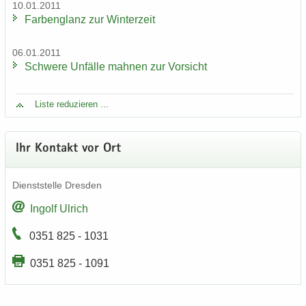
10.01.2011
Far­ben­glanz zur Win­ter­zeit
06.01.2011
Schwe­re Un­fäl­le mah­nen zur Vor­sicht
Liste re­du­zie­ren ...
Ihr Kon­takt vor Ort
Dienst­stel­le Dres­den
In­golf Ul­rich
0351 825 - 1031
0351 825 - 1091