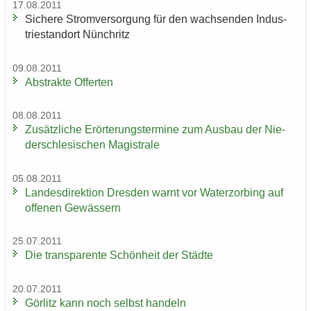
17.08.2011
Si­che­re Strom­ver­sor­gung für den wach­sen­den In­dus­
trie­stand­ort Nün­chritz
09.08.2011
Abs­trak­te Of­fer­ten
08.08.2011
Zu­sätz­li­che Er­ör­te­rungs­ter­mi­ne zum Aus­bau der Nie­
der­schle­si­schen Ma­gis­tra­le
05.08.2011
Lan­des­di­rek­ti­on Dres­den warnt vor Wa­ter­zor­bing auf
of­fe­nen Ge­wäs­sern
25.07.2011
Die trans­pa­ren­te Schön­heit der Städ­te
20.07.2011
Gör­litz kann noch selbst han­deln