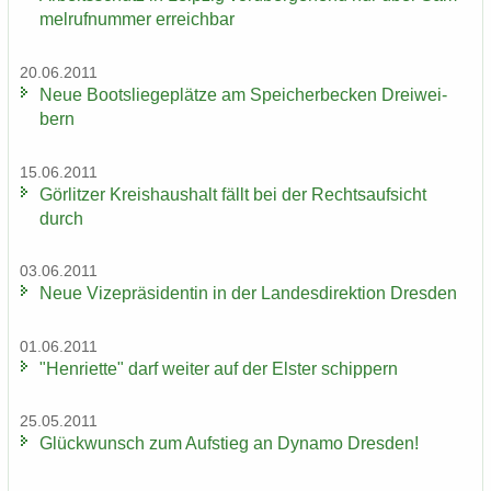
mel­ruf­num­mer er­reich­bar
20.06.2011
Neue Boots­lie­ge­plät­ze am Spei­cher­be­cken Drei­wei­
bern
15.06.2011
Gör­lit­zer Kreis­haus­halt fällt bei der Rechts­auf­sicht
durch
03.06.2011
Neue Vi­ze­prä­si­den­tin in der Lan­des­di­rek­ti­on Dres­den
01.06.2011
"Hen­ri­et­te" darf wei­ter auf der Els­ter schip­pern
25.05.2011
Glück­wunsch zum Auf­stieg an Dy­na­mo Dres­den!