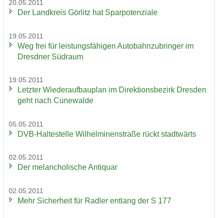
20.05.2011
Der Land­kreis Gör­litz hat Spar­po­ten­zia­le
19.05.2011
Weg frei für leis­tungs­fä­hi­gen Au­to­bahn­zu­brin­ger im
Dresd­ner Süd­raum
19.05.2011
Letz­ter Wie­der­auf­bau­plan im Di­rek­ti­ons­be­zirk Dres­den
geht nach Cu­n­e­wal­de
05.05.2011
DVB-​Haltestelle Wil­hel­mi­nen­stra­ße rückt stadt­wärts
02.05.2011
Der me­lan­cho­li­sche An­ti­quar
02.05.2011
Mehr Si­cher­heit für Rad­ler ent­lang der S 177