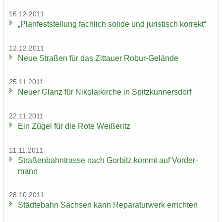
16.12.2011
„Plan­fest­stel­lung fach­lich so­li­de und ju­ris­tisch kor­rekt“
12.12.2011
Neue Stra­ßen für das Zit­tau­er Robur-​Gelände
25.11.2011
Neuer Glanz für Ni­ko­lai­kir­che in Spitz­kun­ners­dorf
22.11.2011
Ein Zügel für die Rote Wei­ße­ritz
11.11.2011
Stra­ßen­bahn­tras­se nach Gor­bitz kommt auf Vor­der­
mann
28.10.2011
Städ­te­bahn Sach­sen kann Re­pa­ra­tur­werk er­rich­ten