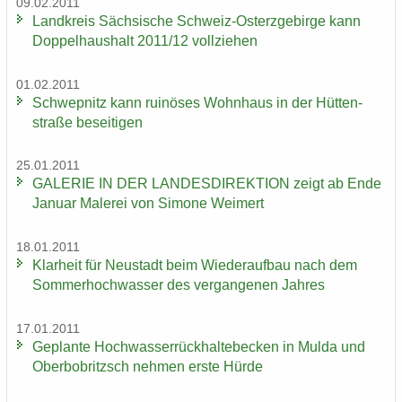
09.02.2011
Land­kreis Säch­si­sche Schweiz-​Osterzgebirge kann
Dop­pel­haus­halt 2011/12 voll­zie­hen
01.02.2011
Schwepnitz kann rui­nö­ses Wohn­haus in der Hüt­ten­
stra­ße be­sei­ti­gen
25.01.2011
GA­LE­RIE IN DER LAN­DES­DI­REK­TI­ON zeigt ab Ende
Ja­nu­ar Ma­le­rei von Si­mo­ne Wei­mert
18.01.2011
Klar­heit für Neu­stadt beim Wie­der­auf­bau nach dem
Som­mer­hoch­was­ser des ver­gan­ge­nen Jah­res
17.01.2011
Ge­plan­te Hoch­was­ser­rück­hal­te­be­cken in Mulda und
Ober­bobritzsch neh­men erste Hürde