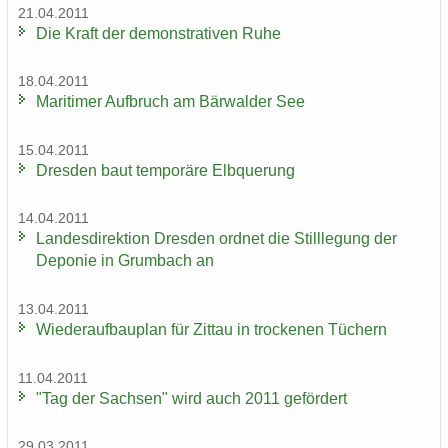
21.04.2011
Die Kraft der de­mons­tra­ti­ven Ruhe
18.04.2011
Ma­ri­ti­mer Auf­bruch am Bär­wal­der See
15.04.2011
Dres­den baut tem­po­rä­re Elb­que­rung
14.04.2011
Lan­des­di­rek­ti­on Dres­den ord­net die Still­le­gung der
De­po­nie in Grum­bach an
13.04.2011
Wie­der­auf­bau­plan für Zit­tau in tro­cke­nen Tü­chern
11.04.2011
"Tag der Sach­sen" wird auch 2011 ge­för­dert
29.03.2011