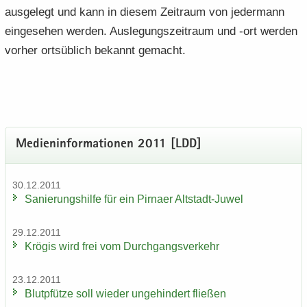
aus­ge­legt und kann in die­sem Zeit­raum von je­der­mann
ein­ge­se­hen wer­den. Aus­le­gungs­zeit­raum und -ort wer­den
vor­her orts­üb­lich be­kannt ge­macht.
Me­di­en­in­for­ma­tio­nen 2011 [LDD]
30.12.2011
Sa­nie­rungs­hil­fe für ein Pirna­er Altstadt-​Juwel
29.12.2011
Krö­gis wird frei vom Durch­gangs­ver­kehr
23.12.2011
Blut­pfüt­ze soll wie­der un­ge­hin­dert flie­ßen