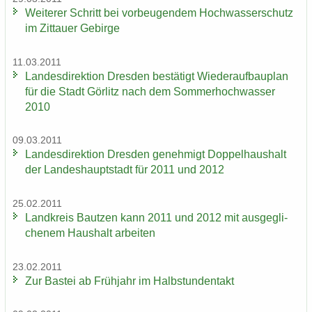
Wei­te­rer Schritt bei vor­beu­gen­dem Hoch­was­ser­schutz
im Zit­tau­er Ge­bir­ge
11.03.2011
Lan­des­di­rek­ti­on Dres­den be­stä­tigt Wie­der­auf­bau­plan
für die Stadt Gör­litz nach dem Som­mer­hoch­was­ser
2010
09.03.2011
Lan­des­di­rek­ti­on Dres­den ge­neh­migt Dop­pel­haus­halt
der Lan­des­haupt­stadt für 2011 und 2012
25.02.2011
Land­kreis Baut­zen kann 2011 und 2012 mit aus­ge­gli­
che­nem Haus­halt ar­bei­ten
23.02.2011
Zur Bas­tei ab Früh­jahr im Halb­stun­den­takt