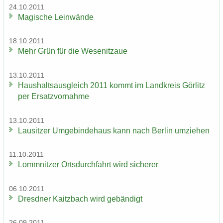
24.10.2011
Ma­gi­sche Lein­wän­de
18.10.2011
Mehr Grün für die We­se­nitzaue
13.10.2011
Haus­halts­aus­gleich 2011 kommt im Land­kreis Gör­litz
per Er­satz­vor­nah­me
13.10.2011
Lau­sit­zer Um­ge­bin­de­haus kann nach Ber­lin um­zie­hen
11.10.2011
Lomm­nit­zer Orts­durch­fahrt wird si­che­rer
06.10.2011
Dresd­ner Kaitz­bach wird ge­bän­digt
26.09.2011