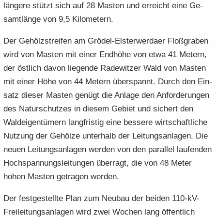
län­ge­re stützt sich auf 28 Mas­ten und er­reicht eine Ge­
samt­län­ge von 9,5 Ki­lo­me­tern.
Der Ge­hölz­strei­fen am Grödel-​Elsterwerdaer Floß­gra­ben
wird von Mas­ten mit einer End­hö­he von etwa 41 Me­tern,
der öst­lich davon lie­gen­de Ra­de­wit­zer Wald von Mas­ten
mit einer Höhe von 44 Me­tern über­spannt. Durch den Ein­
satz die­ser Mas­ten ge­nügt die An­la­ge den An­for­de­run­gen
des Na­tur­schut­zes in die­sem Ge­biet und si­chert den
Wald­ei­gen­tü­mern lang­fris­tig eine bes­se­re wirt­schaft­li­che
Nut­zung der Ge­höl­ze un­ter­halb der Lei­tungs­an­la­gen. Die
neuen Lei­tungs­an­la­gen wer­den von den par­al­lel lau­fen­den
Hoch­span­nungs­lei­tun­gen über­ragt, die von 48 Meter
hohen Mas­ten ge­tra­gen wer­den.
Der fest­ge­stell­te Plan zum Neu­bau der bei­den 110-​kV-
Freileitungsanlagen wird zwei Wo­chen lang öf­fent­lich