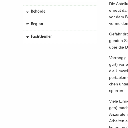
Die Ab­tei­
er­neut dar
Behörde
vor dem Be
ver­mei­den
Region
Ge­fahr dr
Fachthemen
gen­den Sc
über die Da
Vor­ran­gig
gurt) vor e
die Um­weh­
por­ta­blen
chen un­te
sper­ren.
Viele Ein­r
gen) ma­che
An­zu­ra­te
Ar­bei­ten 
ku­ran­ten 