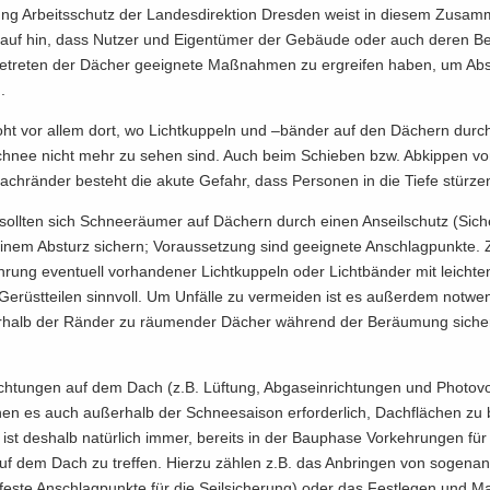
lung Ar­beits­schutz der Lan­des­di­rek­ti­on Dres­den weist in die­sem Zu­sa
­auf hin, dass Nut­zer und Ei­gen­tü­mer der Ge­bäu­de oder auch deren Be­a
­tre­ten der Dä­cher ge­eig­ne­te Maß­nah­men zu er­grei­fen haben, um Ab­s
.
oht vor allem dort, wo Licht­kup­peln und –bän­der auf den Dä­chern durch 
hnee nicht mehr zu sehen sind. Auch beim Schie­ben bzw. Ab­kip­pen v
ch­rän­der be­steht die akute Ge­fahr, dass Per­so­nen in die Tiefe stür­ze
 soll­ten sich Schnee­räu­mer auf Dä­chern durch einen An­seil­schutz (Si­che
inem Ab­sturz si­chern; Vor­aus­set­zung sind ge­eig­ne­te An­schlag­punk­te.
rung even­tu­ell vor­han­de­ner Licht­kup­peln oder Licht­bän­der mit leich­te
 Ge­rüst­tei­len sinn­voll. Um Un­fäl­le zu ver­mei­den ist es au­ßer­dem not­wen
r­halb der Rän­der zu räu­men­der Dä­cher wäh­rend der Be­räu­mung si­che
ich­tun­gen auf dem Dach (z.B. Lüf­tung, Ab­gas­ein­rich­tun­gen und Pho­to­vol­t
n es auch au­ßer­halb der Schnee­sai­son er­for­der­lich, Dach­flä­chen zu b
n ist des­halb na­tür­lich immer, be­reits in der Bau­pha­se Vor­keh­run­gen für 
auf dem Dach zu tref­fen. Hier­zu zäh­len z.B. das An­brin­gen von so­ge­na
(feste An­schlag­punk­te für die Seil­si­che­rung) oder das Fest­le­gen und Ma