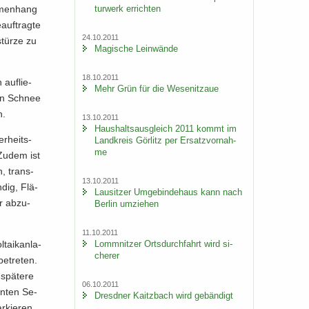
tur­werk er­rich­ten
m­men­hang
uf­trag­te
24.10.2011
tür­ze zu
Ma­gi­sche Lein­wän­de
18.10.2011
auf­lie­
Mehr Grün für die We­se­nitzaue
on Schnee
n.
13.10.2011
Haus­halts­aus­gleich 2011 kommt im
r­heits­
Land­kreis Gör­litz per Er­satz­vor­nah­
me
 Zudem ist
n, trans­
13.10.2011
­dig, Flä­
Lau­sit­zer Um­ge­bin­de­haus kann nach
r ab­zu­
Ber­lin um­zie­hen
11.10.2011
a­ik­an­la­
Lomm­nit­zer Orts­durch­fahrt wird si­
che­rer
e­tre­ten.
spä­te­re
06.10.2011
nn­ten Se­
Dresd­ner Kaitz­bach wird ge­bän­digt
r­kie­ren