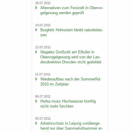
18.07.2011
Al­ter­na­ti­ven zum Fest­zelt in Ober­vo­
gel­ge­sang wer­den ge­prüft
14.07.2011
Burg­fels Hohn­stein bleibt na­tur­be­las­
sen
12.07.2011
Il­le­ga­les Groß­zelt am Elb­ufer in
Ober­vo­gel­ge­sang wird von der Lan­
des­di­rek­ti­on Dres­den nicht ge­dul­det
11.07.2011
Wie­der­auf­bau nach der Som­mer­flut
2010 im Zeit­plan
06.07.2011
Horka muss Hoch­was­ser künf­tig
nicht mehr fürch­ten
05.07.2011
Ar­beits­schutz in Leip­zig vor­über­ge­
hend nur über Sam­mel­ruf­num­mer er­