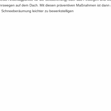
hrs­we­gen auf dem Dach. Mit die­sen prä­ven­ti­ven Maß­nah­men ist dann
se Schnee­be­räu­mung leich­ter zu be­werk­stel­li­gen