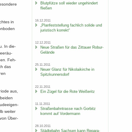
Blut­pfüt­ze soll wie­der un­ge­hin­dert
­son­de­re
flie­ßen
16.12.2011
h­tes in
„Plan­fest­stel­lung fach­lich so­li­de und
on­bo­den
ju­ris­tisch kor­rekt“
12.12.2011
u. In die­
Neue Stra­ßen für das Zit­tau­er Robur-​
Gelände
nee­räu­
chen. Feh­
25.11.2011
rch das
Neuer Glanz für Ni­ko­lai­kir­che in
­ren
Spitz­kun­ners­dorf
22.11.2011
ri­ode aus,
Ein Zügel für die Rote Wei­ße­ritz
 bei­den
11.11.2011
­de­ei­gen­
Stra­ßen­bahn­tras­se nach Gor­bitz
lb wei­ter
kommt auf Vor­der­mann
g von Über­
.
28.10.2011
Städ­te­bahn Sach­sen kann Re­pa­ra­