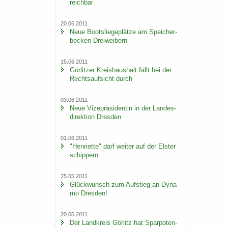
reich­bar
20.06.2011
Neue Boots­lie­ge­plät­ze am Spei­cher­
be­cken Drei­wei­bern
15.06.2011
Gör­lit­zer Kreis­haus­halt fällt bei der
Rechts­auf­sicht durch
03.06.2011
Neue Vi­ze­prä­si­den­tin in der Lan­des­
di­rek­ti­on Dres­den
01.06.2011
"Hen­ri­et­te" darf wei­ter auf der Els­ter
schip­pern
25.05.2011
Glück­wunsch zum Auf­stieg an Dy­na­
mo Dres­den!
20.05.2011
Der Land­kreis Gör­litz hat Spar­po­ten­