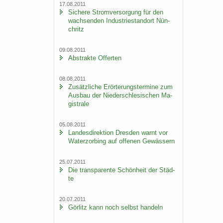
17.08.2011
Si­che­re Strom­ver­sor­gung für den
wach­sen­den In­dus­trie­stand­ort Nün­
chritz
09.08.2011
Abs­trak­te Of­fer­ten
08.08.2011
Zu­sätz­li­che Er­ör­te­rungs­ter­mi­ne zum
Aus­bau der Nie­der­schle­si­schen Ma­
gis­tra­le
05.08.2011
Lan­des­di­rek­ti­on Dres­den warnt vor
Wa­ter­zor­bing auf of­fe­nen Ge­wäs­sern
25.07.2011
Die trans­pa­ren­te Schön­heit der Städ­
te
20.07.2011
Gör­litz kann noch selbst han­deln