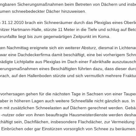
ing­ba­ren Si­che­rungs­maß­nah­men beim Be­tre­ten von Dä­chern und ins­be
u­men schnee­be­deck­ter Dä­cher hin­zu­wei­sen.
m 31.12.2010 brach ein Schnee­räu­mer durch das Ple­xi­glas eines Ober­lic
it­zer Hartmann-​Halle, stürz­te 11 Meter in die Tiefe und schlug auf Be­t
r­un­fall­te liegt bis zum ge­gen­wär­ti­gen Zeit­punkt im Koma.
gen Nach­mit­tag er­eig­ne­te sich ein wei­te­rer Ab­sturz, dies­mal in Lich­ten­a
ar eine Dach­de­cker­fir­ma damit be­schäf­tigt, eine bei vor­he­ri­gem Sch
­dig­te Licht­plat­te aus Ple­xi­glas im Dach einer Fa­brik­hal­le aus­zu­tau­s
he­rungs­maß­nah­men eines Be­schäf­tig­ten führ­ten dazu, dass die­ser du
 brach, auf den Hal­len­bo­den stürz­te und sich ver­mut­lich meh­re­re Frak­tu
­vor­her­sa­gen gehen für die nächs­ten Tage in Sach­sen von einer Tau­pe­
aber in hö­he­ren Lagen auch wei­te­re Schnee­fäl­le nicht gänz­lich aus. In
n mit zu­sätz­li­chen Schnee­las­ten auf Dä­chern ge­rech­net wer­den. Ge­bäu
-​nutzer oder von ihnen be­auf­trag­te Haus­meis­ter­diens­te wer­den des­ha
häf­tigt sein, Dach­flä­chen, ins­be­son­de­re Flach­dä­cher, zur Ver­mei­dun
, Ein­brü­chen oder gar Ein­stür­zen vor­sorg­lich von Schnee zu be­räu­men