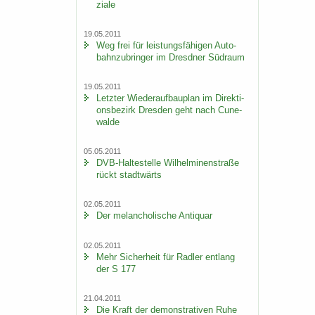
zia­le
19.05.2011
Weg frei für leis­tungs­fä­hi­gen Au­to­
bahn­zu­brin­ger im Dresd­ner Süd­raum
19.05.2011
Letz­ter Wie­der­auf­bau­plan im Di­rek­ti­
ons­be­zirk Dres­den geht nach Cu­n­e­
wal­de
05.05.2011
DVB-​Haltestelle Wil­hel­mi­nen­stra­ße
rückt stadt­wärts
02.05.2011
Der me­lan­cho­li­sche An­ti­quar
02.05.2011
Mehr Si­cher­heit für Rad­ler ent­lang
der S 177
21.04.2011
Die Kraft der de­mons­tra­ti­ven Ruhe