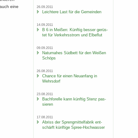
 auch eine
26.09.2011
Leich­te­re Last für die Ge­mein­den
14.09.2011
B 6 in Mei­ßen: Künf­tig bes­ser ge­rüs­
tet für Ver­kehrs­strom und El­be­flut
09.09.2011
Na­tur­na­hes Süd­bett für den Wei­ßen
Schöps
26.08.2011
Chan­ce für einen Neu­an­fang in
Wehrs­dorf
23.08.2011
Bach­fo­rel­le kann künf­tig Stenz pas­
sie­ren
17.08.2011
Ab­riss der Spreng­mit­tel­fa­brik ent­
schärft künf­ti­ge Spree-​Hochwasser