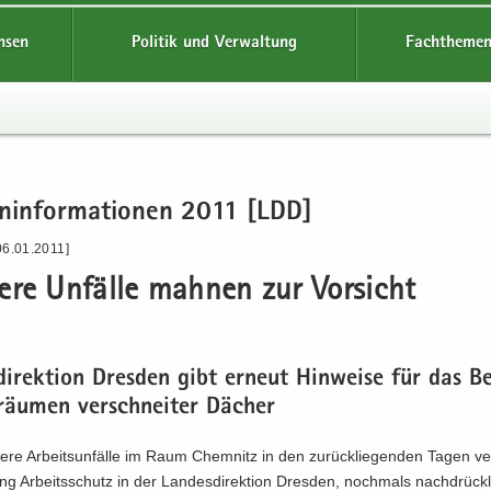
hsen
Politik und Verwaltung
Fachthemen
en­in­for­ma­tio­nen 2011 [LDD]
06.01.2011]
­re Un­fäl­le mah­nen zur Vor­sicht
di­rek­ti­on Dres­den gibt er­neut Hin­wei­se für das Be
räu­men ver­schnei­ter Dä­cher
re Ar­beits­un­fäl­le im Raum Chem­nitz in den zu­rück­lie­gen­den Tagen ver
lung Ar­beits­schutz in der Lan­des­di­rek­ti­on Dres­den, noch­mals nach­drück­