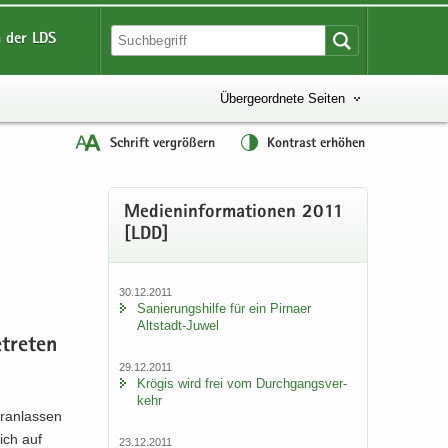
 der LDS
Übergeordnete Seiten
Schrift vergrößern
Kontrast erhöhen
Me­di­en­in­for­ma­tio­nen 2011
[LDD]
30.12.2011
Sa­nie­rungs­hil­fe für ein Pirna­er
Altstadt-​Juwel
­tre­ten
29.12.2011
Krö­gis wird frei vom Durch­gangs­ver­
kehr
­an­las­sen
lich auf
23.12.2011