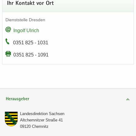
Ihr Kon­takt vor Ort
Dienst­stel­le Dres­den
In­golf Ul­rich
0351 825 - 1031
0351 825 - 1091
Herausgeber
Lan­des­di­rek­ti­on Sach­sen
Alt­chem­nit­zer Stra­ße 41
09120 Chem­nitz