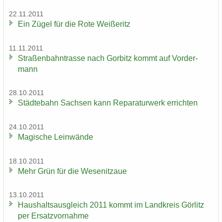
22.11.2011
Ein Zügel für die Rote Wei­ße­ritz
11.11.2011
Stra­ßen­bahn­tras­se nach Gor­bitz kommt auf Vor­der­
mann
28.10.2011
Städ­te­bahn Sach­sen kann Re­pa­ra­tur­werk er­rich­ten
24.10.2011
Ma­gi­sche Lein­wän­de
18.10.2011
Mehr Grün für die We­se­nitzaue
13.10.2011
Haus­halts­aus­gleich 2011 kommt im Land­kreis Gör­litz
per Er­satz­vor­nah­me