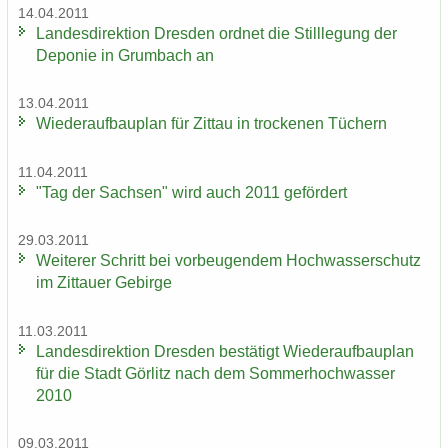
14.04.2011
Lan­des­di­rek­ti­on Dres­den ord­net die Still­le­gung der
De­po­nie in Grum­bach an
13.04.2011
Wie­der­auf­bau­plan für Zit­tau in tro­cke­nen Tü­chern
11.04.2011
"Tag der Sach­sen" wird auch 2011 ge­för­dert
29.03.2011
Wei­te­rer Schritt bei vor­beu­gen­dem Hoch­was­ser­schutz
im Zit­tau­er Ge­bir­ge
11.03.2011
Lan­des­di­rek­ti­on Dres­den be­stä­tigt Wie­der­auf­bau­plan
für die Stadt Gör­litz nach dem Som­mer­hoch­was­ser
2010
09.03.2011