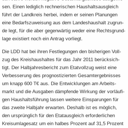
sen. Einen le­dig­lich rech­ne­ri­schen Haus­halts­aus­gleich
führt der Land­kreis her­bei, indem er sei­nen Pla­nun­gen
eine Be­darfs­zu­wei­sung aus dem Lan­des­haus­halt zu­grun­
de legt, für die aber ge­gen­wär­tig weder eine Rechts­grund­
la­ge exis­tiert noch ein An­trag vor­liegt.
Die LDD hat bei ihren Fest­le­gun­gen den bis­he­ri­gen Voll­
zug des Kreis­haus­hal­tes für das Jahr 2011 be­rück­sich­
tigt. Der Halb­jah­res­be­richt zum Etat­voll­zug weist eine
Ver­bes­se­rung des pro­gnos­ti­zier­ten Ge­samt­ergeb­nis­ses
um knapp 600 T€ aus. Die Ent­wick­lun­gen am Ar­beits­
markt und die Aus­ga­ben dämp­fen­de Wir­kung der vor­läu­fi­
gen Haus­halts­füh­rung las­sen wei­te­re Ein­spa­run­gen für
das zwei­te Halb­jahr er­war­ten. Des­halb ist es mög­lich,
den ur­sprüng­lich für den Etat­aus­gleich er­for­der­li­chen
Kreis­um­la­ge­satz um ein hal­bes Pro­zent auf 31,5 Pro­zent