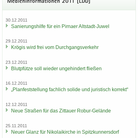
Me­di­en­in­for­ma­tio­nen 2011 [LDD]
30.12.2011
Sa­nie­rungs­hil­fe für ein Pirna­er Altstadt-​Juwel
29.12.2011
Krö­gis wird frei vom Durch­gangs­ver­kehr
23.12.2011
Blut­pfüt­ze soll wie­der un­ge­hin­dert flie­ßen
16.12.2011
„Plan­fest­stel­lung fach­lich so­li­de und ju­ris­tisch kor­rekt“
12.12.2011
Neue Stra­ßen für das Zit­tau­er Robur-​Gelände
25.11.2011
Neuer Glanz für Ni­ko­lai­kir­che in Spitz­kun­ners­dorf