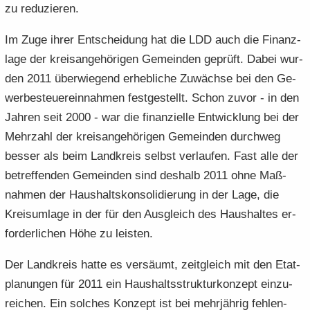
zu re­du­zie­ren.
Im Zuge ihrer Ent­schei­dung hat die LDD auch die Fi­nanz­
la­ge der kreis­an­ge­hö­ri­gen Ge­mein­den ge­prüft. Dabei wur­
den 2011 über­wie­gend er­heb­li­che Zu­wäch­se bei den Ge­
wer­be­steu­er­ein­nah­men fest­ge­stellt. Schon zuvor - in den
Jah­ren seit 2000 - war die fi­nan­zi­el­le Ent­wick­lung bei der
Mehr­zahl der kreis­an­ge­hö­ri­gen Ge­mein­den durch­weg
bes­ser als beim Land­kreis selbst ver­lau­fen. Fast alle der
be­tref­fen­den Ge­mein­den sind des­halb 2011 ohne Maß­
nah­men der Haus­halts­kon­so­li­die­rung in der Lage, die
Kreis­um­la­ge in der für den Aus­gleich des Haus­hal­tes er­
for­der­li­chen Höhe zu leis­ten.
Der Land­kreis hatte es ver­säumt, zeit­gleich mit den Etat­
pla­nun­gen für 2011 ein Haus­halts­struk­tur­kon­zept ein­zu­
rei­chen. Ein sol­ches Kon­zept ist bei mehr­jäh­rig feh­len­