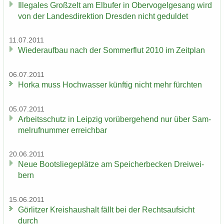
Il­le­ga­les Groß­zelt am Elb­ufer in Ober­vo­gel­ge­sang wird
von der Lan­des­di­rek­ti­on Dres­den nicht ge­dul­det
11.07.2011
Wie­der­auf­bau nach der Som­mer­flut 2010 im Zeit­plan
06.07.2011
Horka muss Hoch­was­ser künf­tig nicht mehr fürch­ten
05.07.2011
Ar­beits­schutz in Leip­zig vor­über­ge­hend nur über Sam­
mel­ruf­num­mer er­reich­bar
20.06.2011
Neue Boots­lie­ge­plät­ze am Spei­cher­be­cken Drei­wei­
bern
15.06.2011
Gör­lit­zer Kreis­haus­halt fällt bei der Rechts­auf­sicht
durch