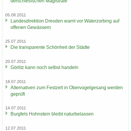
der­schle­si­schen Ma­gis­tra­le
05.08.2011
Lan­des­di­rek­ti­on Dres­den warnt vor Wa­ter­zor­bing auf
of­fe­nen Ge­wäs­sern
25.07.2011
Die trans­pa­ren­te Schön­heit der Städ­te
20.07.2011
Gör­litz kann noch selbst han­deln
18.07.2011
Al­ter­na­ti­ven zum Fest­zelt in Ober­vo­gel­ge­sang wer­den
ge­prüft
14.07.2011
Burg­fels Hohn­stein bleibt na­tur­be­las­sen
12.07.2011