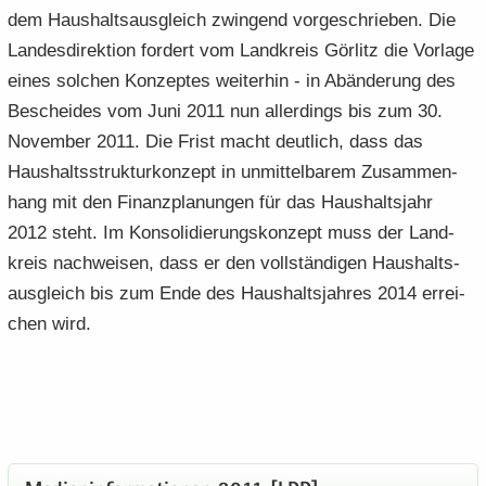
dem Haus­halts­aus­gleich zwin­gend vor­ge­schrie­ben. Die
Lan­des­di­rek­ti­on for­dert vom Land­kreis Gör­litz die Vor­la­ge
eines sol­chen Kon­zep­tes wei­ter­hin - in Ab­än­de­rung des
Be­schei­des vom Juni 2011 nun al­ler­dings bis zum 30.
No­vem­ber 2011. Die Frist macht deut­lich, dass das
Haus­halts­struk­tur­kon­zept in un­mit­tel­ba­rem Zu­sam­men­
hang mit den Fi­nanz­pla­nun­gen für das Haus­halts­jahr
2012 steht. Im Kon­so­li­die­rungs­kon­zept muss der Land­
kreis nach­wei­sen, dass er den voll­stän­di­gen Haus­halts­
aus­gleich bis zum Ende des Haus­halts­jah­res 2014 er­rei­
chen wird.