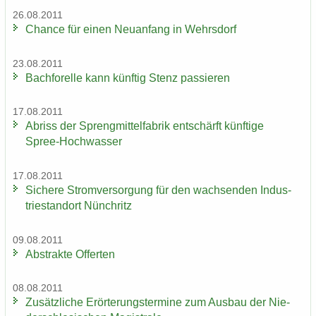
26.08.2011
Chan­ce für einen Neu­an­fang in Wehrs­dorf
23.08.2011
Bach­fo­rel­le kann künf­tig Stenz pas­sie­ren
17.08.2011
Ab­riss der Spreng­mit­tel­fa­brik ent­schärft künf­ti­ge
Spree-​Hochwasser
17.08.2011
Si­che­re Strom­ver­sor­gung für den wach­sen­den In­dus­
trie­stand­ort Nün­chritz
09.08.2011
Abs­trak­te Of­fer­ten
08.08.2011
Zu­sätz­li­che Er­ör­te­rungs­ter­mi­ne zum Aus­bau der Nie­