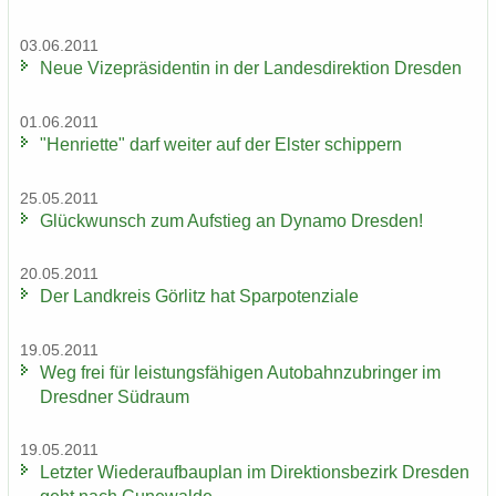
03.06.2011
Neue Vi­ze­prä­si­den­tin in der Lan­des­di­rek­ti­on Dres­den
01.06.2011
"Hen­ri­et­te" darf wei­ter auf der Els­ter schip­pern
25.05.2011
Glück­wunsch zum Auf­stieg an Dy­na­mo Dres­den!
20.05.2011
Der Land­kreis Gör­litz hat Spar­po­ten­zia­le
19.05.2011
Weg frei für leis­tungs­fä­hi­gen Au­to­bahn­zu­brin­ger im
Dresd­ner Süd­raum
19.05.2011
Letz­ter Wie­der­auf­bau­plan im Di­rek­ti­ons­be­zirk Dres­den