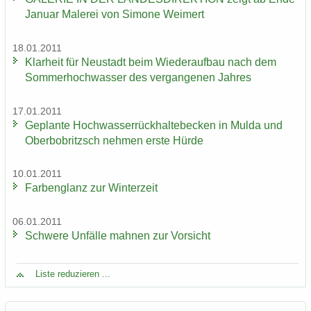
Ja­nu­ar Ma­le­rei von Si­mo­ne Wei­mert
18.01.2011
Klar­heit für Neu­stadt beim Wie­der­auf­bau nach dem
Som­mer­hoch­was­ser des ver­gan­ge­nen Jah­res
17.01.2011
Ge­plan­te Hoch­was­ser­rück­hal­te­be­cken in Mulda und
Ober­bobritzsch neh­men erste Hürde
10.01.2011
Far­ben­glanz zur Win­ter­zeit
06.01.2011
Schwe­re Un­fäl­le mah­nen zur Vor­sicht
Liste re­du­zie­ren ...