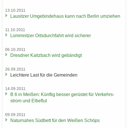
13.10.2011
Lau­sit­zer Um­ge­bin­de­haus kann nach Ber­lin um­zie­hen
11.10.2011
Lomm­nit­zer Orts­durch­fahrt wird si­che­rer
06.10.2011
Dresd­ner Kaitz­bach wird ge­bän­digt
26.09.2011
Leich­te­re Last für die Ge­mein­den
14.09.2011
B 6 in Mei­ßen: Künf­tig bes­ser ge­rüs­tet für Ver­kehrs­
strom und El­be­flut
09.09.2011
Na­tur­na­hes Süd­bett für den Wei­ßen Schöps