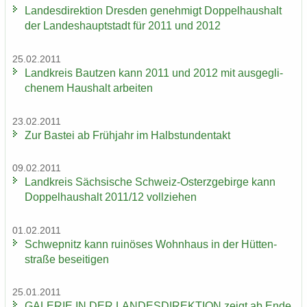
Lan­des­di­rek­ti­on Dres­den ge­neh­migt Dop­pel­haus­halt
der Lan­des­haupt­stadt für 2011 und 2012
25.02.2011
Land­kreis Baut­zen kann 2011 und 2012 mit aus­ge­gli­
che­nem Haus­halt ar­bei­ten
23.02.2011
Zur Bas­tei ab Früh­jahr im Halb­stun­den­takt
09.02.2011
Land­kreis Säch­si­sche Schweiz-​Osterzgebirge kann
Dop­pel­haus­halt 2011/12 voll­zie­hen
01.02.2011
Schwepnitz kann rui­nö­ses Wohn­haus in der Hüt­ten­
stra­ße be­sei­ti­gen
25.01.2011
GA­LE­RIE IN DER LAN­DES­DI­REK­TI­ON zeigt ab Ende