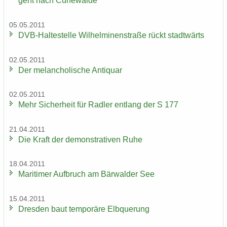
geht nach Cu­n­e­wal­de
05.05.2011
DVB-​Haltestelle Wil­hel­mi­nen­stra­ße rückt stadt­wärts
02.05.2011
Der me­lan­cho­li­sche An­ti­quar
02.05.2011
Mehr Si­cher­heit für Rad­ler ent­lang der S 177
21.04.2011
Die Kraft der de­mons­tra­ti­ven Ruhe
18.04.2011
Ma­ri­ti­mer Auf­bruch am Bär­wal­der See
15.04.2011
Dres­den baut tem­po­rä­re Elb­que­rung