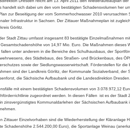
­di­rek­ti­on Dres­den reicht am 13. April 2011 den Wie­der­auf­bau­plan der 
s han­delt sich dabei um den vom be­stä­tig­ten Scha­dens­vo­lu­men her um
 Plan zur Be­sei­ti­gung der vom Som­mer­hoch­was­ser 2010 ver­ur­sach­ten
a­ler In­fra­struk­tur in Sach­sen. Der Zit­tau­er Maß­nah­me­plan ist zu­gleic
kreis Gör­litz.
r Stadt Zit­tau um­fasst ins­ge­samt 83 be­stä­tig­te Ein­zel­maß­nah­men mi
n Ge­samt­scha­dens­hö­he von 14,97 Mio. Euro. Die Maß­nah­men die­ses W
 fal­len unter an­de­rem in die Be­rei­che des Schul­haus­baus, der Sport­för
­wehr­we­sens, des Städ­te­baus, des Straßen-​ und Brü­cken­baus, des Ö
r­schut­zes sowie der Sied­lungs­was­ser­wirt­schaft. För­der­stel­len für die b
­men sind der Land­kreis Gör­litz, der Kom­mu­na­le So­zi­al­ver­band, der 
sen­forst, die Säch­si­sche Auf­bau­bank und die Lan­des­di­rek­ti­on Dres­den
ns­fäl­le mit einem be­stä­tig­ten Scha­dens­vo­lu­men von 3.078.972,12 Eur
­för­der­richt­li­nie zu­ge­ord­net wer­den. In die­sen Fäl­len ist es der Stadt Z
in zins­ver­güns­tig­tes Kom­mu­nal­dar­le­hen der Säch­si­schen Auf­bau­bank 
 neh­men.
 Zit­tau­er Ein­zel­vor­ha­ben sind die Wie­der­her­stel­lung der Klär­an­la­ge Hi
­te Scha­dens­hö­he 2.544.200,00 Euro), die Sport­an­la­ge Wein­au (an­er­k