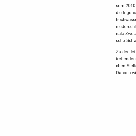
sern 2010 – 
die In­ge­
hoch­was­se
nie­der­sc
na­le Zweck
sche Schwe
Zu den letz
tref­fen­de
chen Stel­l
Da­nach wi