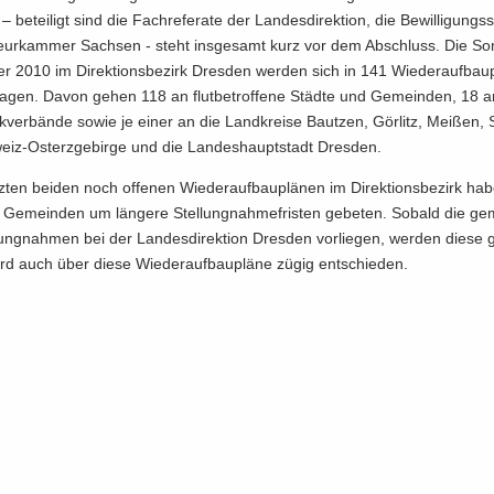
be­tei­ligt sind die Fach­re­fe­ra­te der Lan­des­di­rek­ti­on, die Be­wil­li­gungs­
nieur­kam­mer Sach­sen - steht ins­ge­samt kurz vor dem Ab­schluss. Die S
r 2010 im Di­rek­ti­ons­be­zirk Dres­den wer­den sich in 141 Wie­der­auf­bau­
hla­gen. Davon gehen 118 an flut­be­trof­fe­ne Städ­te und Ge­mein­den, 18
­ver­bän­de sowie je einer an die Land­krei­se Baut­zen, Gör­litz, Mei­ßen, 
iz-​Osterzgebirge und die Lan­des­haupt­stadt Dres­den.
­ten bei­den noch of­fe­nen Wie­der­auf­bau­plä­nen im Di­rek­ti­ons­be­zirk h
n Ge­mein­den um län­ge­re Stel­lung­nah­me­fris­ten ge­be­ten. So­bald die ge­m
ung­nah­men bei der Lan­des­di­rek­ti­on Dres­den vor­lie­gen, wer­den diese g
rd auch über diese Wie­der­auf­bau­plä­ne zügig ent­schie­den.