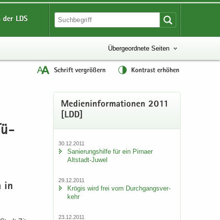
 der LDS
Übergeordnete Seiten
Schrift vergrößern
Kontrast erhöhen
Me­di­en­in­for­ma­tio­nen 2011
[LDD]
Tü­
30.12.2011
Sa­nie­rungs­hil­fe für ein Pirna­er
Altstadt-​Juwel
29.12.2011
n in
Krö­gis wird frei vom Durch­gangs­ver­
kehr
23.12.2011