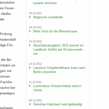
dens­hö­he
tur­werk er­rich­ten
des Feu­er­
24.10.2011
r-​Neiße-
Ma­gi­sche Lein­wän­de
die
18.10.2011
Mehr Grün für die We­se­nitzaue
Prü­fung
a­dens­fall
13.10.2011
­di­ge För­
Haus­halts­aus­gleich 2011 kommt im
Land­kreis Gör­litz per Er­satz­vor­nah­
me
e die Be­
13.10.2011
Schä­den an
Lau­sit­zer Um­ge­bin­de­haus kann nach
­gen mit
Ber­lin um­zie­hen
kön­nen
 Fach­för­
11.10.2011
Lomm­nit­zer Orts­durch­fahrt wird si­
u­nächst bei
che­rer
­wei­li­gen
06.10.2011
Dresd­ner Kaitz­bach wird ge­bän­digt
­hoch­was­