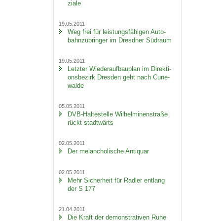
zia­le
19.05.2011
Weg frei für leis­tungs­fä­hi­gen Au­to­
bahn­zu­brin­ger im Dresd­ner Süd­raum
19.05.2011
Letz­ter Wie­der­auf­bau­plan im Di­rek­ti­
ons­be­zirk Dres­den geht nach Cu­n­e­
wal­de
05.05.2011
DVB-​Haltestelle Wil­hel­mi­nen­stra­ße
rückt stadt­wärts
02.05.2011
Der me­lan­cho­li­sche An­ti­quar
02.05.2011
Mehr Si­cher­heit für Rad­ler ent­lang
der S 177
21.04.2011
Die Kraft der de­mons­tra­ti­ven Ruhe