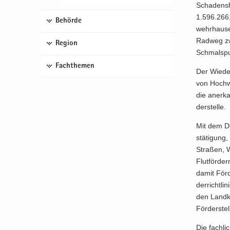
Scha­dens­
1.596.266,0
Behörde
wehr­hau­s
Radweg zwi
Region
Schmal­spu
Fachthemen
Der Wie­de
von Hoch­w
die an­er­ka
der­stel­le.
Mit dem Do
stä­ti­gun
Stra­ßen, 
Flut­för­d
damit För­d
der­richt­li
den Land­k
För­der­ste
Die fach­l