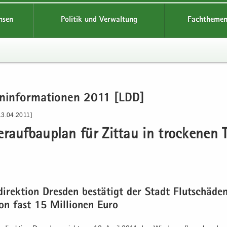
hsen
Politik und Verwaltung
Fachthemen
en­in­for­ma­tio­nen 2011 [LDD]
13.04.2011]
r­auf­bau­plan für Zit­tau in tro­cke­nen 
n
di­rek­ti­on Dres­den be­stä­tigt der Stadt Flut­schä­de
n fast 15 Mil­lio­nen Euro