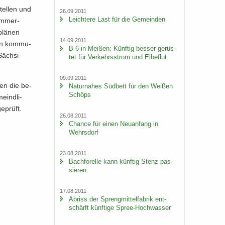
stel­len und
26.09.2011
Leich­te­re Last für die Ge­mein­den
om­mer­
plä­nen
14.09.2011
 an kom­mu­
B 6 in Mei­ßen: Künf­tig bes­ser ge­rüs­
Säch­si­
tet für Ver­kehrs­strom und El­be­flut
09.09.2011
aben die be­
Na­tur­na­hes Süd­bett für den Wei­ßen
Schöps
eind­li­
e­prüft.
26.08.2011
Chan­ce für einen Neu­an­fang in
Wehrs­dorf
23.08.2011
Bach­fo­rel­le kann künf­tig Stenz pas­
sie­ren
17.08.2011
Ab­riss der Spreng­mit­tel­fa­brik ent­
schärft künf­ti­ge Spree-​Hochwasser