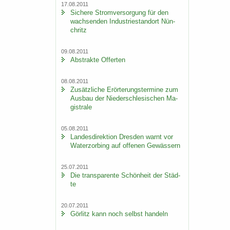
17.08.2011
Si­che­re Strom­ver­sor­gung für den
wach­sen­den In­dus­trie­stand­ort Nün­
chritz
09.08.2011
Abs­trak­te Of­fer­ten
08.08.2011
Zu­sätz­li­che Er­ör­te­rungs­ter­mi­ne zum
Aus­bau der Nie­der­schle­si­schen Ma­
gis­tra­le
05.08.2011
Lan­des­di­rek­ti­on Dres­den warnt vor
Wa­ter­zor­bing auf of­fe­nen Ge­wäs­sern
25.07.2011
Die trans­pa­ren­te Schön­heit der Städ­
te
20.07.2011
Gör­litz kann noch selbst han­deln