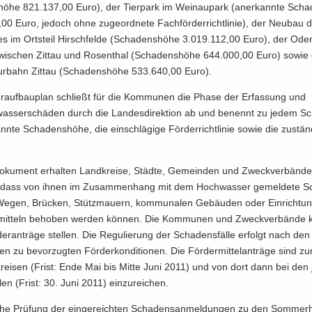
hö­he 821.137,00 Euro), der Tier­park im Weinau­park (an­er­kann­te Scha­
0 Euro, je­doch ohne zu­ge­ord­ne­te Fach­för­der­richt­li­nie), der Neu­bau 
es im Orts­teil Hirsch­fel­de (Scha­dens­hö­he 3.019.112,00 Euro), der Ode
­schen Zit­tau und Ro­sen­thal (Scha­dens­hö­he 644.000,00 Euro) sowie 
r­bahn Zit­tau (Scha­dens­hö­he 533.640,00 Euro).
r­auf­bau­plan schließt für die Kom­mu­nen die Phase der Er­fas­sung und 
as­ser­schä­den durch die Lan­des­di­rek­ti­on ab und be­nennt zu jedem Sch
nn­te Scha­dens­hö­he, die ein­schlä­gi­ge För­der­richt­li­nie sowie die zu­stän
­ku­ment er­hal­ten Land­krei­se, Städ­te, Ge­mein­den und Zweck­ver­bän­d
g, dass von ihnen im Zu­sam­men­hang mit dem Hoch­was­ser ge­mel­de­te 
Wegen, Brü­cken, Stütz­mau­ern, kom­mu­na­len Ge­bäu­den oder Ein­rich­tun
er­mit­teln be­ho­ben wer­den kön­nen. Die Kom­mu­nen und Zweck­ver­bän­de 
er­an­trä­ge stel­len. Die Re­gu­lie­rung der Scha­dens­fäl­le er­folgt nach den
­ni­en zu be­vor­zug­ten För­der­kon­di­tio­nen. Die För­der­mit­tel­an­trä­ge sind z
rei­sen (Frist: Ende Mai bis Mitte Juni 2011) und von dort dann bei den je
l­len (Frist: 30. Juni 2011) ein­zu­rei­chen.
i­che Prü­fung der ein­ge­reich­ten Scha­dens­an­mel­dun­gen zu den Som­mer