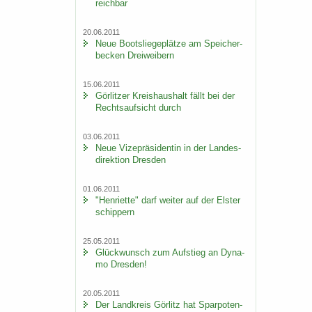
reich­bar
20.06.2011
Neue Boots­lie­ge­plät­ze am Spei­cher­
be­cken Drei­wei­bern
15.06.2011
Gör­lit­zer Kreis­haus­halt fällt bei der
Rechts­auf­sicht durch
03.06.2011
Neue Vi­ze­prä­si­den­tin in der Lan­des­
di­rek­ti­on Dres­den
01.06.2011
"Hen­ri­et­te" darf wei­ter auf der Els­ter
schip­pern
25.05.2011
Glück­wunsch zum Auf­stieg an Dy­na­
mo Dres­den!
20.05.2011
Der Land­kreis Gör­litz hat Spar­po­ten­