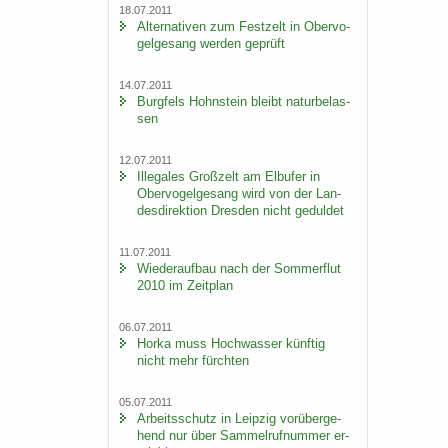
18.07.2011
Al­ter­na­ti­ven zum Fest­zelt in Ober­vo­
gel­ge­sang wer­den ge­prüft
14.07.2011
Burg­fels Hohn­stein bleibt na­tur­be­las­
sen
12.07.2011
Il­le­ga­les Groß­zelt am Elb­ufer in
Ober­vo­gel­ge­sang wird von der Lan­
des­di­rek­ti­on Dres­den nicht ge­dul­det
11.07.2011
Wie­der­auf­bau nach der Som­mer­flut
2010 im Zeit­plan
06.07.2011
Horka muss Hoch­was­ser künf­tig
nicht mehr fürch­ten
05.07.2011
Ar­beits­schutz in Leip­zig vor­über­ge­
hend nur über Sam­mel­ruf­num­mer er­