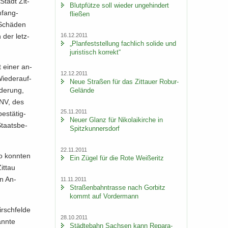
Stadt Zit­
Blut­pfüt­ze soll wie­der un­ge­hin­dert
­fang­
flie­ßen
 Schä­den
16.12.2011
h der letz­
„Plan­fest­stel­lung fach­lich so­li­de und
ju­ris­tisch kor­rekt“
t einer an­
12.12.2011
ie­der­auf­
Neue Stra­ßen für das Zit­tau­er Robur-​
­de­rung,
Gelände
PNV, des
25.11.2011
e­stä­tig­
Neuer Glanz für Ni­ko­lai­kir­che in
Staats­be­
Spitz­kun­ners­dorf
.
22.11.2011
o konn­ten
Ein Zügel für die Rote Wei­ße­ritz
it­tau
in An­
11.11.2011
Stra­ßen­bahn­tras­se nach Gor­bitz
kommt auf Vor­der­mann
rsch­fel­de
28.10.2011
ann­te
Städ­te­bahn Sach­sen kann Re­pa­ra­