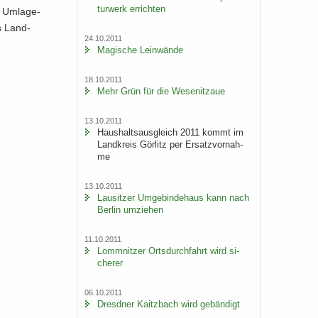
tur­werk er­rich­ten
 Um­la­ge­
s Land­
24.10.2011
Ma­gi­sche Lein­wän­de
18.10.2011
Mehr Grün für die We­se­nitzaue
13.10.2011
Haus­halts­aus­gleich 2011 kommt im
Land­kreis Gör­litz per Er­satz­vor­nah­
me
13.10.2011
Lau­sit­zer Um­ge­bin­de­haus kann nach
Ber­lin um­zie­hen
11.10.2011
Lomm­nit­zer Orts­durch­fahrt wird si­
che­rer
06.10.2011
Dresd­ner Kaitz­bach wird ge­bän­digt