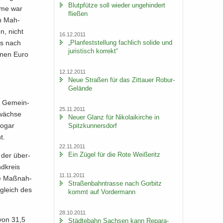
Blut­pfüt­ze soll wie­der un­ge­hin­dert
h­me war
flie­ßen
en Mah­
n, nicht
16.12.2011
„Plan­fest­stel­lung fach­lich so­li­de und
es nach
ju­ris­tisch kor­rekt“
o­nen Euro
12.12.2011
Neue Stra­ßen für das Zit­tau­er Robur-​
Gelände
n Ge­mein­
25.11.2011
­wächse
Neuer Glanz für Ni­ko­lai­kir­che in
 sogar
Spitz­kun­ners­dorf
t.
22.11.2011
Ein Zügel für die Rote Wei­ße­ritz
i der über­
d­kreis
11.11.2011
ne Maß­nah­
Stra­ßen­bahn­tras­se nach Gor­bitz
­gleich des
kommt auf Vor­der­mann
28.10.2011
 von 31,5
Städ­te­bahn Sach­sen kann Re­pa­ra­