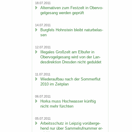
18.07.2011
Al­ter­na­ti­ven zum Fest­zelt in Ober­vo­
gel­ge­sang wer­den ge­prüft
14.07.2011
Burg­fels Hohn­stein bleibt na­tur­be­las­
sen
12.07.2011
Il­le­ga­les Groß­zelt am Elb­ufer in
Ober­vo­gel­ge­sang wird von der Lan­
des­di­rek­ti­on Dres­den nicht ge­dul­det
11.07.2011
Wie­der­auf­bau nach der Som­mer­flut
2010 im Zeit­plan
06.07.2011
Horka muss Hoch­was­ser künf­tig
nicht mehr fürch­ten
05.07.2011
Ar­beits­schutz in Leip­zig vor­über­ge­
hend nur über Sam­mel­ruf­num­mer er­