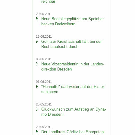
reich­bar
20.06.2011
Neue Boots­lie­ge­plät­ze am Spei­cher­
be­cken Drei­wei­bern
15.06.2011
Gör­lit­zer Kreis­haus­halt fällt bei der
Rechts­auf­sicht durch
03.06.2011
Neue Vi­ze­prä­si­den­tin in der Lan­des­
di­rek­ti­on Dres­den
01.06.2011
"Hen­ri­et­te" darf wei­ter auf der Els­ter
schip­pern
25.05.2011
Glück­wunsch zum Auf­stieg an Dy­na­
mo Dres­den!
20.05.2011
Der Land­kreis Gör­litz hat Spar­po­ten­