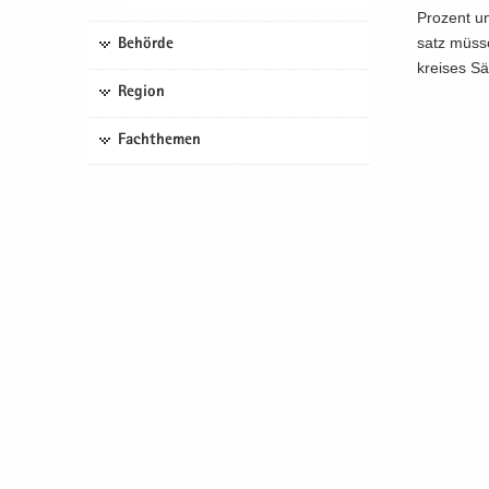
Pro­zent u
satz müs­s
Behörde
krei­ses Sä
Region
Fachthemen