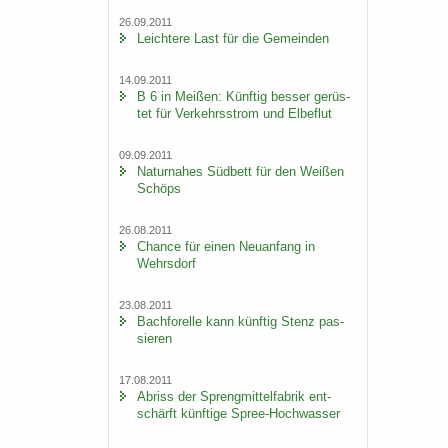
26.09.2011
Leich­te­re Last für die Ge­mein­den
14.09.2011
B 6 in Mei­ßen: Künf­tig bes­ser ge­rüs­
tet für Ver­kehrs­strom und El­be­flut
09.09.2011
Na­tur­na­hes Süd­bett für den Wei­ßen
Schöps
26.08.2011
Chan­ce für einen Neu­an­fang in
Wehrs­dorf
23.08.2011
Bach­fo­rel­le kann künf­tig Stenz pas­
sie­ren
17.08.2011
Ab­riss der Spreng­mit­tel­fa­brik ent­
schärft künf­ti­ge Spree-​Hochwasser