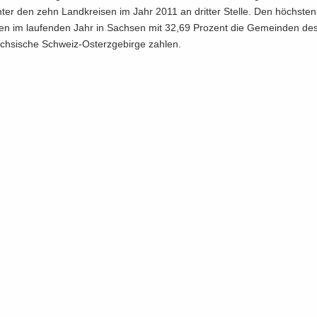
nter den zehn Land­krei­sen im Jahr 2011 an drit­ter Stel­le. Den höchs­ten
en im lau­fen­den Jahr in Sach­sen mit 32,69 Pro­zent die Ge­mein­den de
ch­si­sche Schweiz-​Osterzge­birge zah­len.