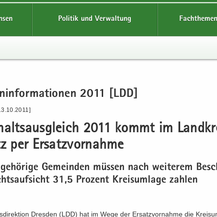
hsen
Politik und Verwaltung
Fachthemen
en­in­for­ma­tio­nen 2011 [LDD]
13.10.2011]
halts­aus­gleich 2011 kommt im Land­kr
tz per Er­satz­vor­nah­me
n­ge­hö­ri­ge Ge­mein­den müs­sen nach wei­te­rem Be­s
hts­auf­sicht 31,5 Pro­zent Kreis­um­la­ge zah­len
­di­rek­ti­on Dres­den (LDD) hat im Wege der Er­satz­vor­nah­me die Kreis­um