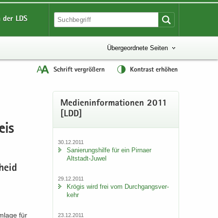
 der LDS
Übergeordnete Seiten
Schrift vergrößern
Kontrast erhöhen
Me­di­en­in­for­ma­tio­nen 2011
[LDD]
eis
30.12.2011
Sa­nie­rungs­hil­fe für ein Pirna­er
Altstadt-​Juwel
cheid
29.12.2011
Krö­gis wird frei vom Durch­gangs­ver­
kehr
­la­ge für
23.12.2011