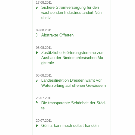
17.08.2011
Si­che­re Strom­ver­sor­gung für den
wach­sen­den In­dus­trie­stand­ort Nün­
chritz
09.08.2011
Abs­trak­te Of­fer­ten
08.08.2011
Zu­sätz­li­che Er­ör­te­rungs­ter­mi­ne zum
Aus­bau der Nie­der­schle­si­schen Ma­
gis­tra­le
05.08.2011
Lan­des­di­rek­ti­on Dres­den warnt vor
Wa­ter­zor­bing auf of­fe­nen Ge­wäs­sern
25.07.2011
Die trans­pa­ren­te Schön­heit der Städ­
te
20.07.2011
Gör­litz kann noch selbst han­deln