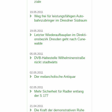
zia­le
19.05.2011
Weg frei für leis­tungs­fä­hi­gen Au­to­
bahn­zu­brin­ger im Dresd­ner Süd­raum
19.05.2011
Letz­ter Wie­der­auf­bau­plan im Di­rek­ti­
ons­be­zirk Dres­den geht nach Cu­n­e­
wal­de
05.05.2011
DVB-​Haltestelle Wil­hel­mi­nen­stra­ße
rückt stadt­wärts
02.05.2011
Der me­lan­cho­li­sche An­ti­quar
02.05.2011
Mehr Si­cher­heit für Rad­ler ent­lang
der S 177
21.04.2011
Die Kraft der de­mons­tra­ti­ven Ruhe