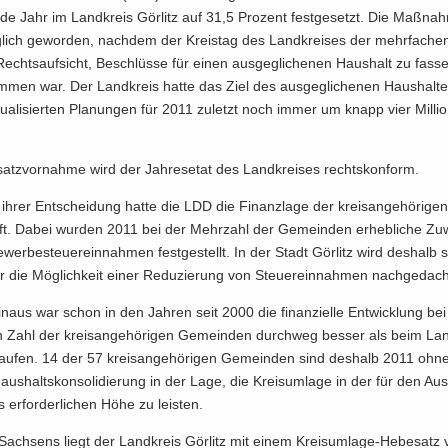
n­de Jahr im Land­kreis Gör­litz auf 31,5 Pro­zent fest­gesetzt. Die Maß­na
­lich ge­wor­den, nach­dem der Kreis­tag des Land­krei­ses der mehr­fa­ch
chts­auf­sicht, Be­schlüsse für einen aus­ge­gli­che­nen Haus­halt zu fas­se
m­men war. Der Land­kreis hatte das Ziel des aus­ge­gli­che­nen Haus­hal­t
­tua­li­sier­ten Pla­nun­gen für 2011 zu­letzt noch immer um knapp vier Mil­li
satz­vor­nah­me wird der Jah­res­etat des Land­krei­ses rechts­kon­form.
d ihrer Ent­schei­dung hatte die LDD die Fi­nanz­la­ge der kreisangehöri­ge
ft. Dabei wur­den 2011 bei der Mehr­zahl der Ge­mein­den er­heb­li­che Zu
wer­be­steu­er­ein­nah­men fest­ge­stellt. In der Stadt Gör­litz wird des­halb
die Mög­lich­keit einer Re­du­zie­rung von Steu­er­ein­nah­men nach­ge­dach
n­aus war schon in den Jah­ren seit 2000 die fi­nan­zi­el­le Ent­wick­lung be
n Zahl der kreis­an­ge­hö­ri­gen Ge­mein­den durch­weg bes­ser als beim Lan
­lau­fen. 14 der 57 kreis­an­ge­hö­ri­gen Ge­mein­den sind des­halb 2011 oh
s­halts­kon­so­li­die­rung in der Lage, die Kreis­um­la­ge in der für den Aus
 er­for­der­li­chen Höhe zu leis­ten.
b Sach­sens liegt der Land­kreis Gör­litz mit einem Kreisumlage-​Hebe­satz