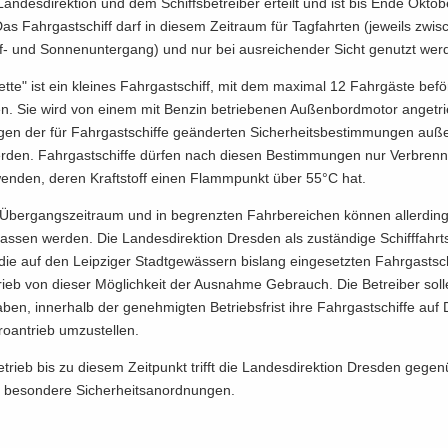
an­des­di­rek­ti­on und dem Schiffs­be­trei­ber er­teilt und ist bis Ende Ok­to
. Das Fahr­gast­schiff darf in die­sem Zeit­raum für Tag­fahr­ten (je­weils zwi­
​ und Son­nen­un­ter­gang) und nur bei aus­rei­chen­der Sicht ge­nutzt wer­
­et­te" ist ein klei­nes Fahr­gast­schiff, mit dem ma­xi­mal 12 Fahr­gäs­te be­fö
. Sie wird von einem mit Ben­zin be­trie­be­nen Au­ßen­bord­mo­tor an­ge­tr
 der für Fahr­gast­schif­fe ge­än­der­ten Si­cher­heits­be­stim­mun­gen auß
er­den. Fahr­gast­schif­fe dür­fen nach die­sen Be­stim­mun­gen nur Ver­bren
­wen­den, deren Kraft­stoff einen Flamm­punkt über 55°C hat.
ber­gangs­zeit­raum und in be­grenz­ten Fahr­be­rei­chen kön­nen al­ler­din
as­sen wer­den. Die Lan­des­di­rek­ti­on Dres­den als zu­stän­di­ge Schiff­fahrt
ie auf den Leip­zi­ger Stadt­ge­wäs­sern bis­lang ein­ge­setz­ten Fahr­gast­sch
trieb von die­ser Mög­lich­keit der Aus­nah­me Ge­brauch. Die Be­trei­ber sol­
en, in­ner­halb der ge­neh­mig­ten Be­triebs­frist ihre Fahr­gast­schif­fe auf D
o­an­trieb um­zu­stel­len.
trieb bis zu die­sem Zeit­punkt trifft die Lan­des­di­rek­ti­on Dres­den ge­ge
 be­son­de­re Si­cher­heits­an­ord­nun­gen.