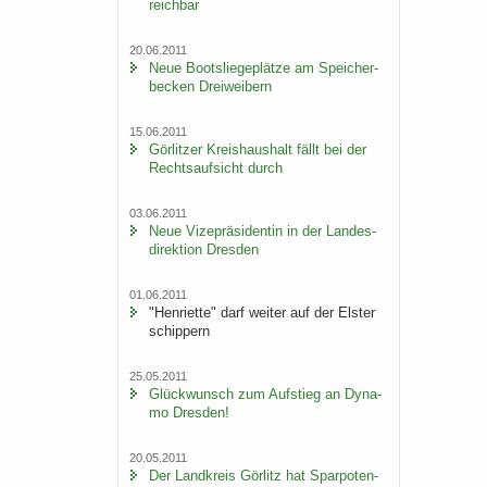
reich­bar
20.06.2011
Neue Boots­lie­ge­plät­ze am Spei­cher­
be­cken Drei­wei­bern
15.06.2011
Gör­lit­zer Kreis­haus­halt fällt bei der
Rechts­auf­sicht durch
03.06.2011
Neue Vi­ze­prä­si­den­tin in der Lan­des­
di­rek­ti­on Dres­den
01.06.2011
"Hen­ri­et­te" darf wei­ter auf der Els­ter
schip­pern
25.05.2011
Glück­wunsch zum Auf­stieg an Dy­na­
mo Dres­den!
20.05.2011
Der Land­kreis Gör­litz hat Spar­po­ten­