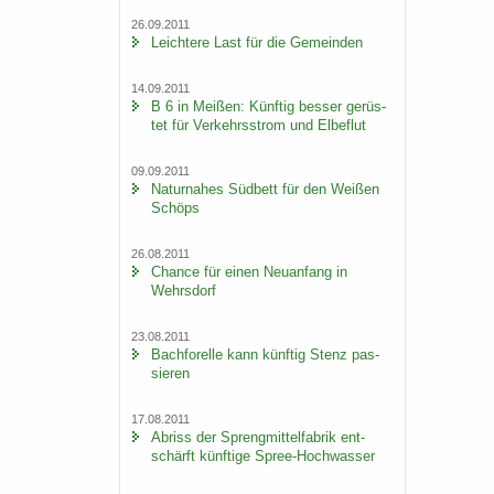
26.09.2011
Leich­te­re Last für die Ge­mein­den
14.09.2011
B 6 in Mei­ßen: Künf­tig bes­ser ge­rüs­
tet für Ver­kehrs­strom und El­be­flut
09.09.2011
Na­tur­na­hes Süd­bett für den Wei­ßen
Schöps
26.08.2011
Chan­ce für einen Neu­an­fang in
Wehrs­dorf
23.08.2011
Bach­fo­rel­le kann künf­tig Stenz pas­
sie­ren
17.08.2011
Ab­riss der Spreng­mit­tel­fa­brik ent­
schärft künf­ti­ge Spree-​Hochwasser