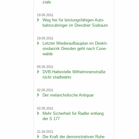
zia­le
19.05.2011
Weg frei für leis­tungs­fä­hi­gen Au­to­
bahn­zu­brin­ger im Dresd­ner Süd­raum
19.05.2011
Letz­ter Wie­der­auf­bau­plan im Di­rek­ti­
ons­be­zirk Dres­den geht nach Cu­n­e­
wal­de
05.05.2011
DVB-​Haltestelle Wil­hel­mi­nen­stra­ße
rückt stadt­wärts
02.05.2011
Der me­lan­cho­li­sche An­ti­quar
02.05.2011
Mehr Si­cher­heit für Rad­ler ent­lang
der S 177
21.04.2011
Die Kraft der de­mons­tra­ti­ven Ruhe