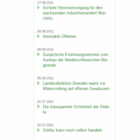
17.08.2011
Si­che­re Strom­ver­sor­gung für den
wach­sen­den In­dus­trie­stand­ort Nün­
chritz
09.08.2011
Abs­trak­te Of­fer­ten
08.08.2011
Zu­sätz­li­che Er­ör­te­rungs­ter­mi­ne zum
Aus­bau der Nie­der­schle­si­schen Ma­
gis­tra­le
05.08.2011
Lan­des­di­rek­ti­on Dres­den warnt vor
Wa­ter­zor­bing auf of­fe­nen Ge­wäs­sern
25.07.2011
Die trans­pa­ren­te Schön­heit der Städ­
te
20.07.2011
Gör­litz kann noch selbst han­deln