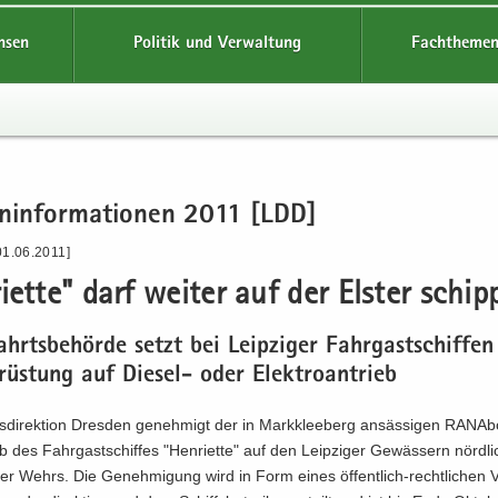
hsen
Politik und Verwaltung
Fachthemen
en­in­for­ma­tio­nen 2011 [LDD]
01.06.2011]
i­et­te" darf wei­ter auf der Els­ter schip
ahrts­be­hör­de setzt bei Leip­zi­ger Fahr­gast­schif­fen
rüs­tung auf Diesel-​ oder Elek­tro­an­trieb
­di­rek­ti­on Dres­den ge­neh­migt der in Mark­klee­berg an­säs­si­gen RAN­
b des Fahr­gast­schif­fes "Hen­ri­et­te" auf den Leip­zi­ger Ge­wäs­sern nörd­l
zer Wehrs. Die Ge­neh­mi­gung wird in Form eines öffentlich-​rechtlichen V