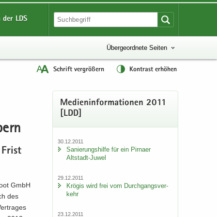
 der LDS
Übergeordnete Seiten
Schrift vergrößern
Kontrast erhöhen
Me­di­en­in­for­ma­tio­nen 2011
[LDD]
­pern
30.12.2011
Sa­nie­rungs­hil­fe für ein Pirna­er
 Frist
Altstadt-​Juwel
29.12.2011
A­boot GmbH
Krö­gis wird frei vom Durch­gangs­ver­
kehr
ich des
er­tra­ges
23.12.2011