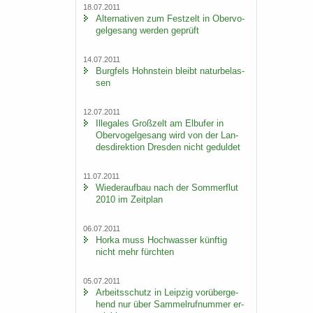
18.07.2011
Al­ter­na­ti­ven zum Fest­zelt in Ober­vo­
gel­ge­sang wer­den ge­prüft
14.07.2011
Burg­fels Hohn­stein bleibt na­tur­be­las­
sen
12.07.2011
Il­le­ga­les Groß­zelt am Elb­ufer in
Ober­vo­gel­ge­sang wird von der Lan­
des­di­rek­ti­on Dres­den nicht ge­dul­det
11.07.2011
Wie­der­auf­bau nach der Som­mer­flut
2010 im Zeit­plan
06.07.2011
Horka muss Hoch­was­ser künf­tig
nicht mehr fürch­ten
05.07.2011
Ar­beits­schutz in Leip­zig vor­über­ge­
hend nur über Sam­mel­ruf­num­mer er­