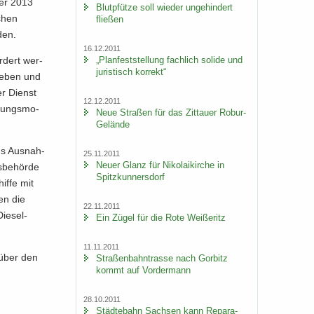
­ber 2013
Blut­pfüt­ze soll wie­der un­ge­hin­dert
schen
flie­ßen
den.
16.12.2011
„Plan­fest­stel­lung fach­lich so­li­de und
r­dert wer­
ju­ris­tisch kor­rekt“
ie­ben und
er Dienst
12.12.2011
­nungs­mo­
Neue Stra­ßen für das Zit­tau­er Robur-​
Gelände
gs Aus­nah­
25.11.2011
Neuer Glanz für Ni­ko­lai­kir­che in
s­be­hör­de
Spitz­kun­ners­dorf
if­fe mit
len die
22.11.2011
iesel-​
Ein Zügel für die Rote Wei­ße­ritz
11.11.2011
n­über den
Stra­ßen­bahn­tras­se nach Gor­bitz
kommt auf Vor­der­mann
28.10.2011
Städ­te­bahn Sach­sen kann Re­pa­ra­