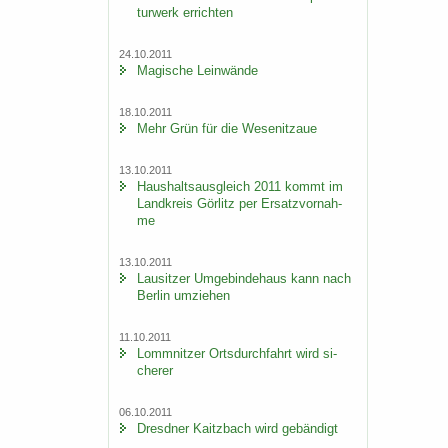
tur­werk er­rich­ten
24.10.2011
Ma­gi­sche Lein­wän­de
18.10.2011
Mehr Grün für die We­se­nitzaue
13.10.2011
Haus­halts­aus­gleich 2011 kommt im
Land­kreis Gör­litz per Er­satz­vor­nah­
me
13.10.2011
Lau­sit­zer Um­ge­bin­de­haus kann nach
Ber­lin um­zie­hen
11.10.2011
Lomm­nit­zer Orts­durch­fahrt wird si­
che­rer
06.10.2011
Dresd­ner Kaitz­bach wird ge­bän­digt