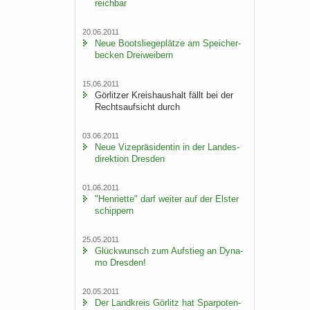
reich­bar
20.06.2011
Neue Boots­lie­ge­plät­ze am Spei­cher­
be­cken Drei­wei­bern
15.06.2011
Gör­lit­zer Kreis­haus­halt fällt bei der
Rechts­auf­sicht durch
03.06.2011
Neue Vi­ze­prä­si­den­tin in der Lan­des­
di­rek­ti­on Dres­den
01.06.2011
"Hen­ri­et­te" darf wei­ter auf der Els­ter
schip­pern
25.05.2011
Glück­wunsch zum Auf­stieg an Dy­na­
mo Dres­den!
20.05.2011
Der Land­kreis Gör­litz hat Spar­po­ten­