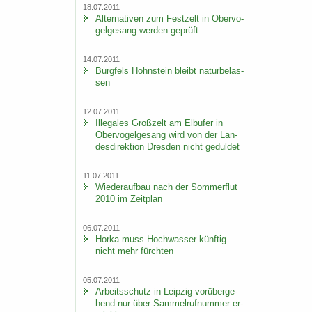
18.07.2011
Al­ter­na­ti­ven zum Fest­zelt in Ober­vo­
gel­ge­sang wer­den ge­prüft
14.07.2011
Burg­fels Hohn­stein bleibt na­tur­be­las­
sen
12.07.2011
Il­le­ga­les Groß­zelt am Elb­ufer in
Ober­vo­gel­ge­sang wird von der Lan­
des­di­rek­ti­on Dres­den nicht ge­dul­det
11.07.2011
Wie­der­auf­bau nach der Som­mer­flut
2010 im Zeit­plan
06.07.2011
Horka muss Hoch­was­ser künf­tig
nicht mehr fürch­ten
05.07.2011
Ar­beits­schutz in Leip­zig vor­über­ge­
hend nur über Sam­mel­ruf­num­mer er­