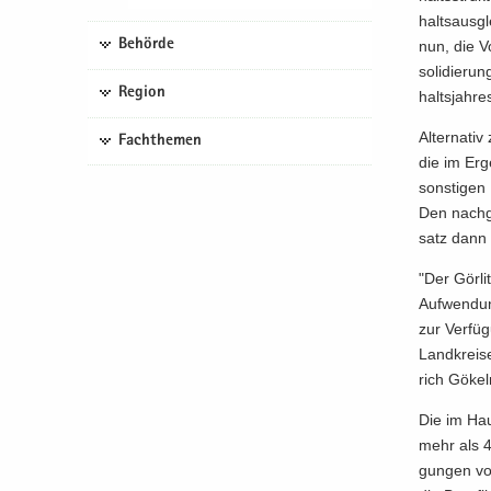
halts­aus­g
Behörde
nun, die V
so­li­die­r
Region
halts­jah­r
Al­ter­na­t
Fachthemen
die im Er­g
sons­ti­gen
Den nach­ge
satz dann a
"Der Gör­li
Auf­wen­dun
zur Ver­fü­
Land­krei­
rich Gö­kel
Die im Hau
mehr als 4,
gun­gen vo