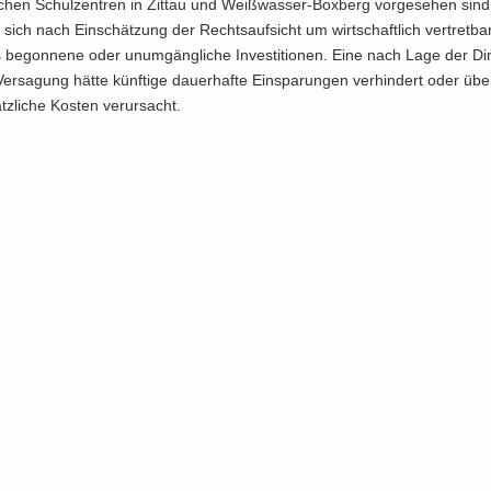
li­chen Schul­zen­tren in Zit­tau und Weißwasser-​Boxberg vor­ge­se­hen sind.
 sich nach Ein­schät­zung der Rechts­auf­sicht um wirt­schaft­lich ver­tret­ba
 be­gon­ne­ne oder un­um­gäng­li­che In­ves­ti­tio­nen. Eine nach Lage der Di
Ver­sa­gung hätte künf­ti­ge dau­er­haf­te Ein­spa­run­gen ver­hin­dert oder übe
ätz­li­che Kos­ten ver­ur­sacht.