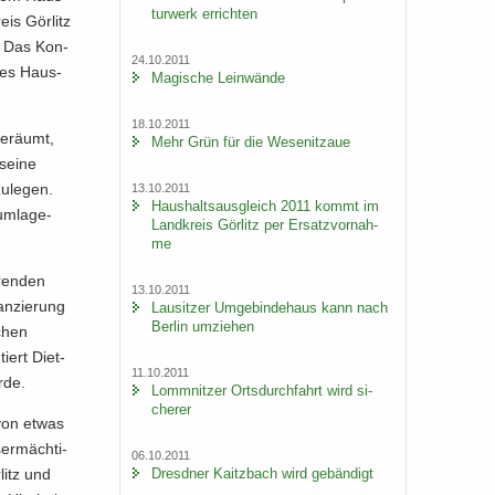
tur­werk er­rich­ten
eis Gör­litz
n. Das Kon­
24.10.2011
 des Haus­
Ma­gi­sche Lein­wän­de
18.10.2011
ge­räumt,
Mehr Grün für die We­se­nitzaue
 seine
u­le­gen.
13.10.2011
Haus­halts­aus­gleich 2011 kommt im
um­la­ge­
Land­kreis Gör­litz per Er­satz­vor­nah­
me
­ren­den
13.10.2011
n­zie­rung
Lau­sit­zer Um­ge­bin­de­haus kann nach
Ber­lin um­zie­hen
schen
iert Diet­
11.10.2011
­de.
Lomm­nit­zer Orts­durch­fahrt wird si­
che­rer
 von etwas
er­mäch­ti­
06.10.2011
litz und
Dresd­ner Kaitz­bach wird ge­bän­digt