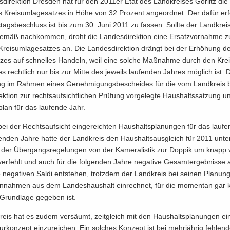
­di­rek­ti­on Dres­den hat für den 2011er Etat des Land­krei­ses Gör­litz die 
Kreis­um­la­ge­sat­zes in Höhe von 32 Pro­zent an­ge­ord­net. Der dafür er­for
­tags­be­schluss ist bis zum 30. Juni 2011 zu fas­sen. Soll­te der Land­kre
­ge­mäß nach­kom­men, droht die Lan­des­di­rek­ti­on eine Er­satz­vor­nah­me z
eis­um­la­ge­sat­zes an. Die Lan­des­di­rek­ti­on drängt bei der Er­hö­hung d
at­zes auf schnel­les Han­deln, weil eine sol­che Maß­nah­me durch den Krei
es recht­lich nur bis zur Mitte des je­weils lau­fen­den Jah­res mög­lich ist. 
ng im Rah­men eines Ge­neh­mi­gungs­be­schei­des für die vom Land­kreis 
rek­ti­on zur rechts­auf­sicht­li­chen Prü­fung vor­ge­leg­te Haus­halts­sat­zung 
plan für das lau­fen­de Jahr.
bei der Rechts­auf­sicht ein­ge­reich­ten Haus­halts­pla­nun­gen für das lau­f
n­den Jahre hatte der Land­kreis den Haus­halts­aus­gleich für 2011 unte
g der Über­gangs­re­ge­lun­gen von der Ka­me­ra­lis­tik zur Dop­pik um knapp vi
r­fehlt und auch für die fol­gen­den Jahre ne­ga­ti­ve Ge­samt­ergeb­nis­se 
ne­ga­ti­ven Saldi ent­ste­hen, trotz­dem der Land­kreis bei sei­nen Pla­nun­
Ein­nah­men aus dem Lan­des­haus­halt ein­rech­net, für die mo­men­tan gar 
 Grund­la­ge ge­ge­ben ist.
reis hat es zudem ver­säumt, zeit­gleich mit den Haus­halts­pla­nun­gen e
­tur­kon­zept ein­zu­rei­chen. Ein sol­ches Kon­zept ist bei mehr­jäh­rig feh­le