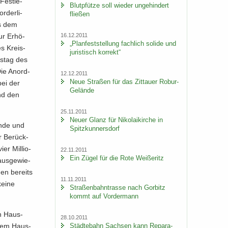
Fest­le­
Blut­pfüt­ze soll wie­der un­ge­hin­dert
­der­li­
flie­ßen
is dem
16.12.2011
ur Er­hö­
„Plan­fest­stel­lung fach­lich so­li­de und
es Kreis­
ju­ris­tisch kor­rekt“
s­tag des
Die An­ord­
12.12.2011
Neue Stra­ßen für das Zit­tau­er Robur-​
bei der
Gelände
und den
25.11.2011
Neuer Glanz für Ni­ko­lai­kir­che in
en­de und
Spitz­kun­ners­dorf
r Be­rück­
er Mil­lio­
22.11.2011
Ein Zügel für die Rote Wei­ße­ritz
aus­ge­wie­
gen be­reits
11.11.2011
keine
Stra­ßen­bahn­tras­se nach Gor­bitz
kommt auf Vor­der­mann
in Haus­
28.10.2011
Städ­te­bahn Sach­sen kann Re­pa­ra­
n­dem Haus­