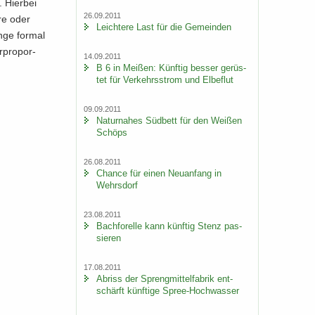
 Hier­bei
26.09.2011
­re oder
Leich­te­re Last für die Ge­mein­den
nge for­mal
r­pro­por­
14.09.2011
B 6 in Mei­ßen: Künf­tig bes­ser ge­rüs­
tet für Ver­kehrs­strom und El­be­flut
09.09.2011
Na­tur­na­hes Süd­bett für den Wei­ßen
Schöps
26.08.2011
Chan­ce für einen Neu­an­fang in
Wehrs­dorf
23.08.2011
Bach­fo­rel­le kann künf­tig Stenz pas­
sie­ren
17.08.2011
Ab­riss der Spreng­mit­tel­fa­brik ent­
schärft künf­ti­ge Spree-​Hochwasser