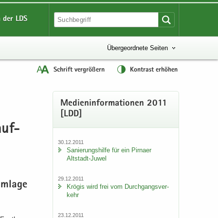
 der LDS
Übergeordnete Seiten
Schrift vergrößern
Kontrast erhöhen
Me­di­en­in­for­ma­tio­nen 2011
[LDD]
auf­
30.12.2011
Sa­nie­rungs­hil­fe für ein Pirna­er
Altstadt-​Juwel
29.12.2011
um­la­ge
Krö­gis wird frei vom Durch­gangs­ver­
kehr
23.12.2011