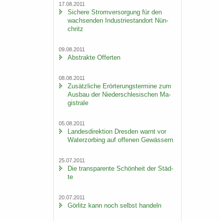
17.08.2011
Si­che­re Strom­ver­sor­gung für den
wach­sen­den In­dus­trie­stand­ort Nün­
chritz
09.08.2011
Abs­trak­te Of­fer­ten
08.08.2011
Zu­sätz­li­che Er­ör­te­rungs­ter­mi­ne zum
Aus­bau der Nie­der­schle­si­schen Ma­
gis­tra­le
05.08.2011
Lan­des­di­rek­ti­on Dres­den warnt vor
Wa­ter­zor­bing auf of­fe­nen Ge­wäs­sern
25.07.2011
Die trans­pa­ren­te Schön­heit der Städ­
te
20.07.2011
Gör­litz kann noch selbst han­deln