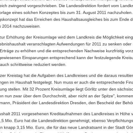
leich zwin­gend vor­ge­schrie­ben. Die Lan­des­di­rek­ti­on for­dert vom Land­kr
or­la­ge eines sol­chen Kon­zep­tes bis zum 31. Au­gust 2011 nach­zu­ho­le
ungs­kon­zept hat das Er­rei­chen des Haus­halts­aus­glei­ches bis zum Ende
es 2014 nach­zu­wei­sen.
iv zur Er­hö­hung der Kreis­um­la­ge wird dem Land­kreis die Mög­lich­keit ein­
eb­nis­haus­halt ver­an­schlag­ten Auf­wen­dun­gen für 2011 zu sen­ken oder
 Er­trä­ge zu er­hö­hen und die ent­spre­chen­den Nach­wei­se kurz­fris­tig vor­z
­wie­se­nen Ein­spa­run­gen ent­spre­chend kann der fest­zu­le­gen­de Kreis­
uch schritt­wei­se re­du­ziert wer­den.
t­zer Kreis­tag hat die Auf­ga­ben des Land­krei­ses und die dar­aus re­sul­tie
­gen im Haus­halt fest­ge­legt. Nun muss er auch die ent­spre­chen­de Fi­na
gung stel­len. Mit 32 Pro­zent Kreis­um­la­ge liegt Gör­litz unter den säch­si­
sen nun zwar über dem Durch­schnitt, aber nicht an der Spit­ze", kom­men­t
­mann, Prä­si­dent der Lan­des­di­rek­ti­on Dres­den, den Be­scheid der Be­hör
s­halt 2011 vor­ge­se­he­nen Kre­dit­auf­nah­men des Land­krei­ses in Höhe
5 Mio. Euro hat die Lan­des­di­rek­ti­on ge­neh­migt, eben­so Ver­pflich­tungs­
n knapp 3,15 Mio. Euro, die für das neue Land­rats­amt in der Stadt Gör­