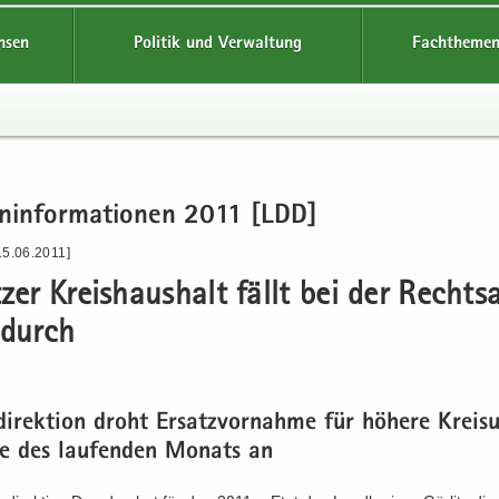
hsen
Politik und Verwaltung
Fachthemen
en­in­for­ma­tio­nen 2011 [LDD]
15.06.2011]
t­zer Kreis­haus­halt fällt bei der Rechts­
 durch
di­rek­ti­on droht Er­satz­vor­nah­me für hö­he­re Kreis­
e des lau­fen­den Mo­nats an