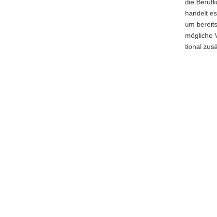
die Be­ruf­
han­delt es
um be­reits
mög­li­che 
tio­nal zu­s