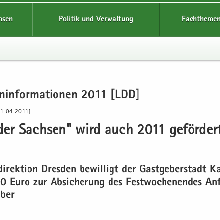
hsen
Politik und Verwaltung
Fachthemen
en­in­for­ma­tio­nen 2011 [LDD]
11.04.2011]
der Sach­sen" wird auch 2011 ge­för­der
di­rek­ti­on Dres­den be­wil­ligt der Gast­ge­ber­stadt 
 Euro zur Ab­si­che­rung des Fest­wo­chen­en­des An
­ber