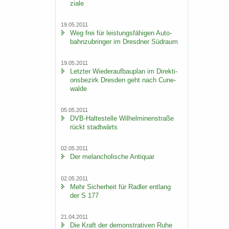
zia­le
19.05.2011
Weg frei für leis­tungs­fä­hi­gen Au­to­
bahn­zu­brin­ger im Dresd­ner Süd­raum
19.05.2011
Letz­ter Wie­der­auf­bau­plan im Di­rek­ti­
ons­be­zirk Dres­den geht nach Cu­n­e­
wal­de
05.05.2011
DVB-​Haltestelle Wil­hel­mi­nen­stra­ße
rückt stadt­wärts
02.05.2011
Der me­lan­cho­li­sche An­ti­quar
02.05.2011
Mehr Si­cher­heit für Rad­ler ent­lang
der S 177
21.04.2011
Die Kraft der de­mons­tra­ti­ven Ruhe