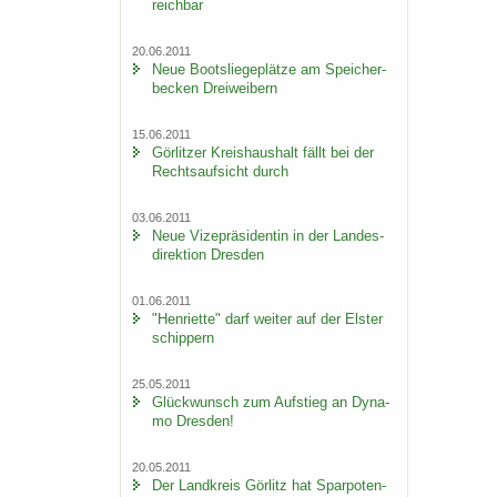
reich­bar
20.06.2011
Neue Boots­lie­ge­plät­ze am Spei­cher­
be­cken Drei­wei­bern
15.06.2011
Gör­lit­zer Kreis­haus­halt fällt bei der
Rechts­auf­sicht durch
03.06.2011
Neue Vi­ze­prä­si­den­tin in der Lan­des­
di­rek­ti­on Dres­den
01.06.2011
"Hen­ri­et­te" darf wei­ter auf der Els­ter
schip­pern
25.05.2011
Glück­wunsch zum Auf­stieg an Dy­na­
mo Dres­den!
20.05.2011
Der Land­kreis Gör­litz hat Spar­po­ten­