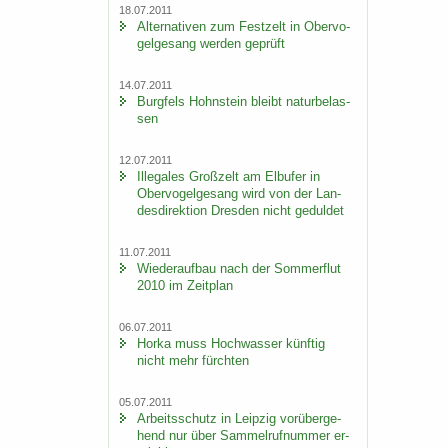
18.07.2011
Al­ter­na­ti­ven zum Fest­zelt in Ober­vo­
gel­ge­sang wer­den ge­prüft
14.07.2011
Burg­fels Hohn­stein bleibt na­tur­be­las­
sen
12.07.2011
Il­le­ga­les Groß­zelt am Elb­ufer in
Ober­vo­gel­ge­sang wird von der Lan­
des­di­rek­ti­on Dres­den nicht ge­dul­det
11.07.2011
Wie­der­auf­bau nach der Som­mer­flut
2010 im Zeit­plan
06.07.2011
Horka muss Hoch­was­ser künf­tig
nicht mehr fürch­ten
05.07.2011
Ar­beits­schutz in Leip­zig vor­über­ge­
hend nur über Sam­mel­ruf­num­mer er­