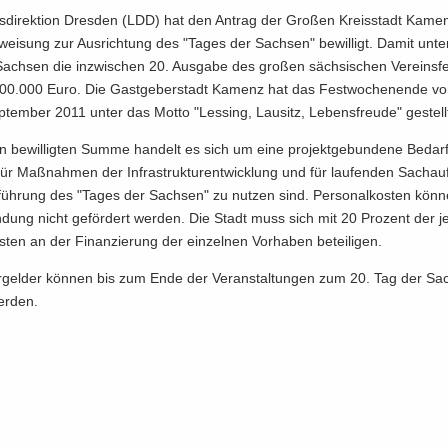
s­di­rek­ti­on Dres­den (LDD) hat den An­trag der Gro­ßen Kreis­stadt Ka­me
­wei­sung zur Aus­rich­tung des "Tages der Sach­sen" be­wil­ligt. Damit un­ter
Sach­sen die in­zwi­schen 20. Aus­ga­be des gro­ßen säch­si­schen Ver­eins­fe
700.000 Euro. Die Gast­ge­ber­stadt Ka­menz hat das Fest­wo­chen­en­de vo
tem­ber 2011 unter das Motto "Les­sing, Lau­sitz, Le­bens­freu­de" ge­stell
 be­wil­lig­ten Summe han­delt es sich um eine pro­jekt­ge­bun­de­ne Be­darf
ür Maß­nah­men der In­fra­struk­tur­ent­wick­lung und für lau­fen­den Sach­a
füh­rung des "Tages der Sach­sen" zu nut­zen sind. Per­so­nal­kos­ten kön­
dung nicht ge­för­dert wer­den. Die Stadt muss sich mit 20 Pro­zent der je­w
­ten an der Fi­nan­zie­rung der ein­zel­nen Vor­ha­ben be­tei­li­gen.
r­gel­der kön­nen bis zum Ende der Ver­an­stal­tun­gen zum 20. Tag der Sa
er­den.