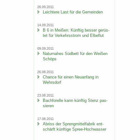
26.09.2011
Leich­te­re Last für die Ge­mein­den
14.09.2011
B 6 in Mei­ßen: Künf­tig bes­ser ge­rüs­
tet für Ver­kehrs­strom und El­be­flut
09.09.2011
Na­tur­na­hes Süd­bett für den Wei­ßen
Schöps
26.08.2011
Chan­ce für einen Neu­an­fang in
Wehrs­dorf
23.08.2011
Bach­fo­rel­le kann künf­tig Stenz pas­
sie­ren
17.08.2011
Ab­riss der Spreng­mit­tel­fa­brik ent­
schärft künf­ti­ge Spree-​Hochwasser