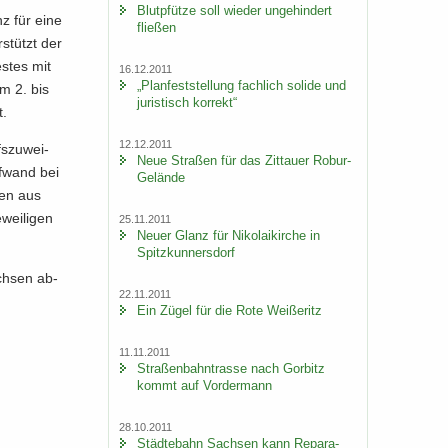
Blut­pfüt­ze soll wie­der un­ge­hin­dert
nz für eine
flie­ßen
­stützt der
s­tes mit
16.12.2011
„Plan­fest­stel­lung fach­lich so­li­de und
m 2. bis
ju­ris­tisch kor­rekt“
t.
12.12.2011
s­zu­wei­
Neue Stra­ßen für das Zit­tau­er Robur-​
uf­wand bei
Gelände
nen aus
ei­li­gen
25.11.2011
Neuer Glanz für Ni­ko­lai­kir­che in
Spitz­kun­ners­dorf
ch­sen ab­
22.11.2011
Ein Zügel für die Rote Wei­ße­ritz
11.11.2011
Stra­ßen­bahn­tras­se nach Gor­bitz
kommt auf Vor­der­mann
28.10.2011
Städ­te­bahn Sach­sen kann Re­pa­ra­