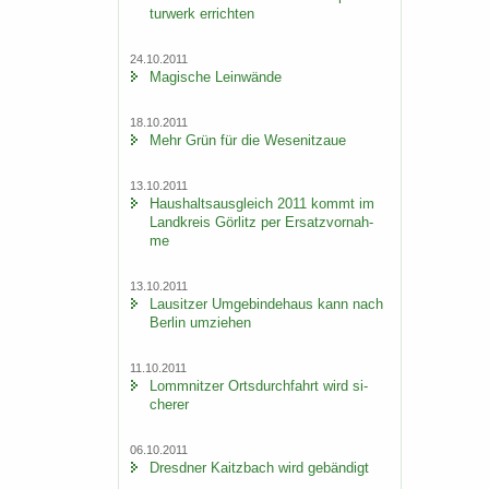
tur­werk er­rich­ten
24.10.2011
Ma­gi­sche Lein­wän­de
18.10.2011
Mehr Grün für die We­se­nitzaue
13.10.2011
Haus­halts­aus­gleich 2011 kommt im
Land­kreis Gör­litz per Er­satz­vor­nah­
me
13.10.2011
Lau­sit­zer Um­ge­bin­de­haus kann nach
Ber­lin um­zie­hen
11.10.2011
Lomm­nit­zer Orts­durch­fahrt wird si­
che­rer
06.10.2011
Dresd­ner Kaitz­bach wird ge­bän­digt