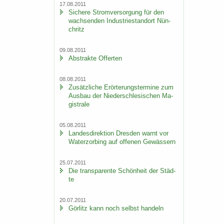
17.08.2011
Si­che­re Strom­ver­sor­gung für den
wach­sen­den In­dus­trie­stand­ort Nün­
chritz
09.08.2011
Abs­trak­te Of­fer­ten
08.08.2011
Zu­sätz­li­che Er­ör­te­rungs­ter­mi­ne zum
Aus­bau der Nie­der­schle­si­schen Ma­
gis­tra­le
05.08.2011
Lan­des­di­rek­ti­on Dres­den warnt vor
Wa­ter­zor­bing auf of­fe­nen Ge­wäs­sern
25.07.2011
Die trans­pa­ren­te Schön­heit der Städ­
te
20.07.2011
Gör­litz kann noch selbst han­deln