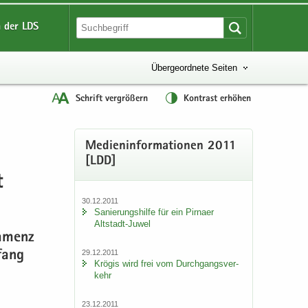
 der LDS
Übergeordnete Seiten
Schrift vergrößern
Kontrast erhöhen
Me­di­en­in­for­ma­tio­nen 2011
[LDD]
t
30.12.2011
Sa­nie­rungs­hil­fe für ein Pirna­er
Altstadt-​Juwel
Ka­menz
29.12.2011
­fang
Krö­gis wird frei vom Durch­gangs­ver­
kehr
23.12.2011