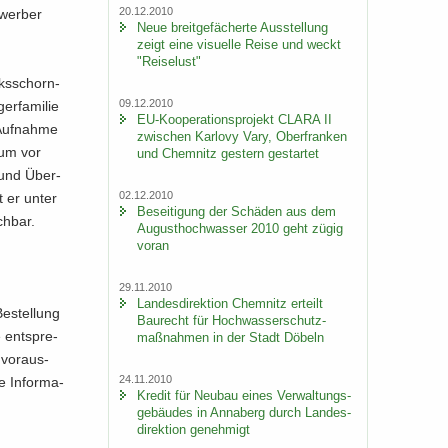
20.12.2010
­wer­ber
Neue breit­ge­fä­cher­te Aus­stel­lung
zeigt eine vi­su­el­le Reise und weckt
"Rei­se­lust"
ks­schorn­
09.12.2010
r­fa­mi­lie
EU-​Kooperationsprojekt CLARA II
Auf­nah­me
zwi­schen Kar­lo­vy Vary, Ober­fran­ken
, um vor
und Chem­nitz ges­tern ge­star­tet
- und Über­
02.12.2010
t er unter
Be­sei­ti­gung der Schä­den aus dem
ch­bar.
Au­gust­hoch­was­ser 2010 geht zügig
voran
29.11.2010
Lan­des­di­rek­ti­on Chem­nitz er­teilt
e­stel­lung
Bau­recht für Hoch­was­ser­schutz­
e ent­spre­
maß­nah­men in der Stadt Dö­beln
 vor­aus­
24.11.2010
re In­for­ma­
Kre­dit für Neu­bau eines Ver­wal­tungs­
ge­bäu­des in An­na­berg durch Lan­des­
di­rek­ti­on ge­neh­migt