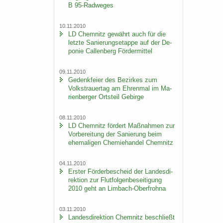
B 95-​Radweges
10.11.2010
LD Chem­nitz ge­währt auch für die
letz­te Sa­nie­rungs­etap­pe auf der De­
po­nie Cal­len­berg För­der­mit­tel
09.11.2010
Ge­denk­fei­er des Be­zir­kes zum
Volks­trau­er­tag am Eh­ren­mal im Ma­
ri­en­ber­ger Orts­teil Ge­bir­ge
08.11.2010
LD Chem­nitz för­dert Maß­nah­men zur
Vor­be­rei­tung der Sa­nie­rung beim
ehe­ma­li­gen Che­mie­han­del Chem­nitz
04.11.2010
Ers­ter För­der­be­scheid der Lan­des­di­
rek­ti­on zur Flut­fol­gen­be­sei­ti­gung
2010 geht an Limbach-​Oberfrohna
03.11.2010
Lan­des­di­rek­ti­on Chem­nitz be­schließt