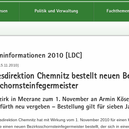
hsen
Politik und Verwaltung
Fachthemen
en­in­for­ma­tio­nen 2010 [LDC]
15.11.2010]
s­di­rek­ti­on Chem­nitz be­stellt neuen B
schorn­stein­fe­ger­meis­ter
­zirk in Meer­a­ne zum 1. No­vem­ber an Armin Köse
­fürth neu ver­ge­ben – Be­stel­lung gilt für sie­ben 
­di­rek­ti­on Chem­nitz hat mit Wir­kung vom 1. No­vem­ber 2010 für einen K
e einen neuen Be­zirks­schorn­stein­fe­ger­meis­ter be­stellt, der sich in ei