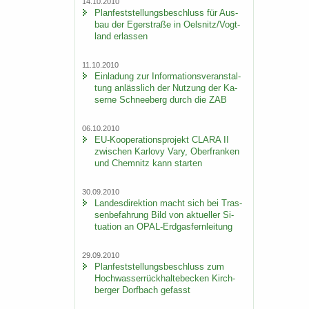
14.10.2010
Plan­fest­stel­lungs­be­schluss für Aus­
bau der Eger­stra­ße in Oels­nitz/Vogt­
land er­las­sen
11.10.2010
Ein­la­dung zur In­for­ma­ti­ons­ver­an­stal­
tung an­läss­lich der Nut­zung der Ka­
ser­ne Schnee­berg durch die ZAB
06.10.2010
EU-​Kooperationsprojekt CLARA II
zwi­schen Kar­lo­vy Vary, Ober­fran­ken
und Chem­nitz kann star­ten
30.09.2010
Lan­des­di­rek­ti­on macht sich bei Tras­
sen­be­fah­rung Bild von ak­tu­el­ler Si­
tua­ti­on an OPAL-​Erdgasfernleitung
29.09.2010
Plan­fest­stel­lungs­be­schluss zum
Hoch­was­ser­rück­hal­te­be­cken Kirch­
ber­ger Dorf­bach ge­fasst