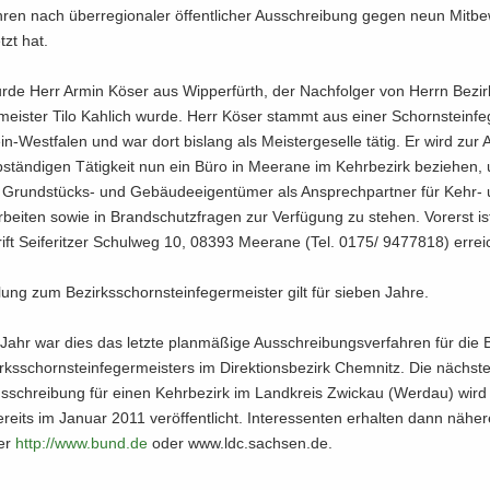
h­ren nach über­re­gio­na­ler öf­fent­li­cher Aus­schrei­bung gegen neun Mit­be
tzt hat.
wurde Herr Armin Köser aus Wip­per­fürth, der Nach­fol­ger von Herrn Be­zir
r­meis­ter Tilo Kah­lich wurde. Herr Köser stammt aus einer Schorn­stein­fe­ge
n-​Westfalen und war dort bis­lang als Meis­ter­ge­sel­le tätig. Er wird zur 
b­stän­di­gen Tä­tig­keit nun ein Büro in Meer­a­ne im Kehr­be­zirk be­zie­hen
 Grundstücks-​ und Ge­bäu­de­ei­gen­tü­mer als An­sprech­part­ner für Kehr
r­bei­ten sowie in Brand­schutz­fra­gen zur Ver­fü­gung zu ste­hen. Vor­erst is
ift Sei­fe­rit­zer Schul­weg 10, 08393 Meer­a­ne (Tel. 0175/ 9477818) er­rei
­lung zum Be­zirks­schorn­stein­fe­ger­meis­ter gilt für sie­ben Jahre.
Jahr war dies das letz­te plan­mä­ßi­ge Aus­schrei­bungs­ver­fah­ren für die B
rks­schorn­stein­fe­ger­meis­ters im Di­rek­ti­ons­be­zirk Chem­nitz. Die nächs­t
s­schrei­bung für einen Kehr­be­zirk im Land­kreis Zwi­ckau (Wer­dau) wird
e­reits im Ja­nu­ar 2011 ver­öf­fent­licht. In­ter­es­sen­ten er­hal­ten dann nä­he­
ter
http:/​/​www.​bund.​de
oder www.ldc.sach­sen.de.