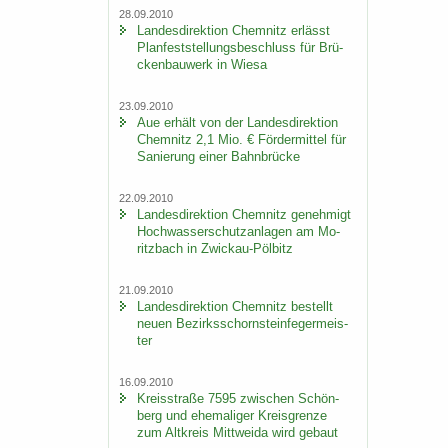
28.09.2010
Lan­des­di­rek­ti­on Chem­nitz er­lässt
Plan­fest­stel­lungs­be­schluss für Brü­
cken­bau­werk in Wiesa
23.09.2010
Aue er­hält von der Lan­des­di­rek­ti­on
Chem­nitz 2,1 Mio. € För­der­mit­tel für
Sa­nie­rung einer Bahn­brü­cke
22.09.2010
Lan­des­di­rek­ti­on Chem­nitz ge­neh­migt
Hoch­was­ser­schutz­an­la­gen am Mo­
ritz­bach in Zwickau-​Pölbitz
21.09.2010
Lan­des­di­rek­ti­on Chem­nitz be­stellt
neuen Be­zirks­schorn­stein­fe­ger­meis­
ter
16.09.2010
Kreis­stra­ße 7595 zwi­schen Schön­
berg und ehe­ma­li­ger Kreis­gren­ze
zum Alt­kreis Mitt­wei­da wird ge­baut