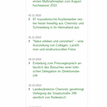
ers­ten Maß­nah­me­plan zum Au­gust­
hoch­was­ser 2010
02.11.2010
97 ma­ze­do­ni­sche Asyl­be­wer­ber reis­
ten heute frei­wil­lig aus Chem­nitz und
Schnee­berg in ihr Hei­mat­land aus
01.11.2010
"Natur er­le­ben und ver­ste­hen" – eine
Aus­stel­lung von Col­la­gen, Lack­fil­
men und ein­drucks­vol­len Fotos
29.10.2010
Ein­la­dung zum Pres­se­ge­spräch an­
läss­lich des Be­su­ches einer tür­ki­
schen De­le­ga­ti­on im Di­rek­ti­ons­be­
zirk
15.10.2010
Lan­des­di­rek­ti­on Chem­nitz ge­neh­migt
Ver­le­gung der Staats­stra­ße 299
west­lich von Ro­de­wisch