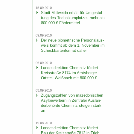
15.09.2010
Stadt Mitt­wei­da er­hält für Um­ge­stal­
tung des Tech­ni­kum­plat­zes mehr als
800.000 € För­der­mit­tel
09.09.2010
Der neue bio­me­tri­sche Per­so­nal­aus­
weis kommt ab dem 1. No­vem­ber im
Scheck­kar­ten­for­mat daher
06.09.2010
Lan­des­di­rek­ti­on Chem­nitz för­dert
Kreis­stra­ße 8174 im Amts­ber­ger
Orts­teil Weiß­bach mit 800.000 €
03.09.2010
Zu­gangs­zah­len von ma­ze­do­ni­schen
Asyl­be­wer­bern in Zen­tra­ler Aus­län­
der­be­hör­de Chem­nitz stei­gen stark
an
19.08.2010
Lan­des­di­rek­ti­on Chem­nitz för­dert
Bau der Kreis­stra­ße 7812 in Trieb