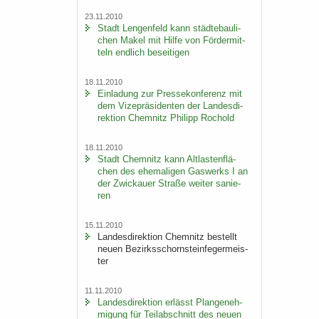
23.11.2010
Stadt Len­gen­feld kann städ­te­bau­li­
chen Makel mit Hilfe von För­der­mit­
teln end­lich be­sei­ti­gen
18.11.2010
Ein­la­dung zur Pres­se­kon­fe­renz mit
dem Vi­ze­prä­si­den­ten der Lan­des­di­
rek­ti­on Chem­nitz Phil­ipp Ro­chold
18.11.2010
Stadt Chem­nitz kann Alt­las­ten­flä­
chen des ehe­ma­li­gen Gas­werks I an
der Zwi­ckau­er Stra­ße wei­ter sa­nie­
ren
15.11.2010
Lan­des­di­rek­ti­on Chem­nitz be­stellt
neuen Be­zirks­schorn­stein­fe­ger­meis­
ter
11.11.2010
Lan­des­di­rek­ti­on er­lässt Plan­ge­neh­
mi­gung für Teil­ab­schnitt des neuen