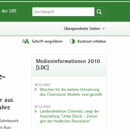
 der LDS
Übergeordnete Seiten
Schrift vergrößern
Kontrast erhöhen
Me­di­en­in­for­ma­tio­nen 2010
[LDC]
e­
30.12.2010
Wei­chen für die wei­te­re Um­set­zung
des Chem­nit­zer Mo­dells sind ge­stellt
r aus
20.12.2010
Jahre
Lan­des­di­rek­ti­on Chem­nitz zeigt die
Aus­stel­lung "Unter Druck – Zei­tun­
ehr­be­zirk
gen der fried­li­chen Re­vo­lu­ti­on"
nem Aus­