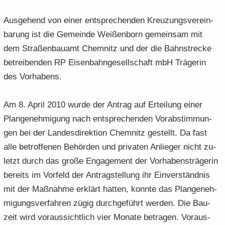
Aus­ge­hend von einer ent­spre­chen­den Kreu­zungs­ver­ein­
ba­rung ist die Ge­mein­de Wei­ßen­born ge­mein­sam mit
dem Stra­ßen­bau­amt Chem­nitz und der die Bahn­stre­cke
be­trei­ben­den RP Ei­sen­bahn­ge­sell­schaft mbH Trä­ge­rin
des Vor­ha­bens.
Am 8. April 2010 wurde der An­trag auf Er­tei­lung einer
Plan­ge­neh­mi­gung nach ent­spre­chen­den Vor­ab­stim­mun­
gen bei der Lan­des­di­rek­ti­on Chem­nitz ge­stellt. Da fast
alle be­trof­fe­nen Be­hör­den und pri­va­ten An­lie­ger nicht zu­
letzt durch das große En­ga­ge­ment der Vor­ha­bens­trä­ge­rin
be­reits im Vor­feld der An­trag­stel­lung ihr Ein­ver­ständ­nis
mit der Maß­nah­me er­klärt hat­ten, konn­te das Plan­ge­neh­
mi­gungs­ver­fah­ren zügig durch­ge­führt wer­den. Die Bau­
zeit wird vor­aus­sicht­lich vier Mo­na­te be­tra­gen. Vor­aus­