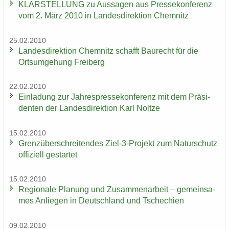
KLAR­STEL­LUNG zu Aus­sa­gen aus Pres­se­kon­fe­renz
vom 2. März 2010 in Lan­des­di­rek­ti­on Chem­nitz
25.02.2010
Lan­des­di­rek­ti­on Chem­nitz schafft Bau­recht für die
Orts­um­ge­hung Frei­berg
22.02.2010
Ein­la­dung zur Jah­res­pres­se­kon­fe­renz mit dem Prä­si­
den­ten der Lan­des­di­rek­ti­on Karl Nolt­ze
15.02.2010
Grenz­über­schrei­ten­des Ziel-3-​Projekt zum Na­tur­schutz
of­fi­zi­ell ge­star­tet
15.02.2010
Re­gio­na­le Pla­nung und Zu­sam­men­ar­beit – ge­mein­sa­
mes An­lie­gen in Deutsch­land und Tsche­chi­en
09.02.2010