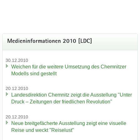
Me­di­en­in­for­ma­tio­nen 2010 [LDC]
30.12.2010
Wei­chen für die wei­te­re Um­set­zung des Chem­nit­zer
Mo­dells sind ge­stellt
20.12.2010
Lan­des­di­rek­ti­on Chem­nitz zeigt die Aus­stel­lung "Unter
Druck – Zei­tun­gen der fried­li­chen Re­vo­lu­ti­on"
20.12.2010
Neue breit­ge­fä­cher­te Aus­stel­lung zeigt eine vi­su­el­le
Reise und weckt "Rei­se­lust"