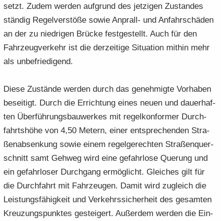
setzt. Zudem wer­den auf­grund des jet­zi­gen Zu­stan­des
stän­dig Re­gel­ver­stö­ße sowie Anprall-​ und An­fahr­schä­den
an der zu nied­ri­gen Brü­cke fest­ge­stellt. Auch für den
Fahr­zeug­ver­kehr ist die der­zei­ti­ge Si­tua­ti­on mit­hin mehr
als un­be­frie­di­gend.
Diese Zu­stän­de wer­den durch das ge­neh­mig­te Vor­ha­ben
be­sei­tigt. Durch die Er­rich­tung eines neuen und dau­er­haf­
ten Über­füh­rungs­bau­wer­kes mit re­gel­kon­for­mer Durch­
fahrts­hö­he von 4,50 Me­tern, einer ent­spre­chen­den Stra­
ßen­ab­sen­kung sowie einem re­gel­ge­rech­ten Stra­ßen­quer­
schnitt samt Geh­weg wird eine ge­fahr­lo­se Que­rung und
ein ge­fahr­lo­ser Durch­gang er­mög­licht. Glei­ches gilt für
die Durch­fahrt mit Fahr­zeu­gen. Damit wird zu­gleich die
Leis­tungs­fä­hig­keit und Ver­kehrs­si­cher­heit des ge­sam­ten
Kreu­zungs­punk­tes ge­stei­gert. Au­ßer­dem wer­den die Ein­