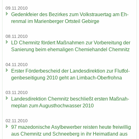
09.11.2010
Ge­denk­fei­er des Be­zir­kes zum Volks­trau­er­tag am Eh­
ren­mal im Ma­ri­en­ber­ger Orts­teil Ge­bir­ge
08.11.2010
LD Chem­nitz för­dert Maß­nah­men zur Vor­be­rei­tung der
Sa­nie­rung beim ehe­ma­li­gen Che­mie­han­del Chem­nitz
04.11.2010
Ers­ter För­der­be­scheid der Lan­des­di­rek­ti­on zur Flut­fol­
gen­be­sei­ti­gung 2010 geht an Limbach-​Oberfrohna
03.11.2010
Lan­des­di­rek­ti­on Chem­nitz be­schließt ers­ten Maß­nah­
me­plan zum Au­gust­hoch­was­ser 2010
02.11.2010
97 ma­ze­do­ni­sche Asyl­be­wer­ber reis­ten heute frei­wil­lig
aus Chem­nitz und Schnee­berg in ihr Hei­mat­land aus