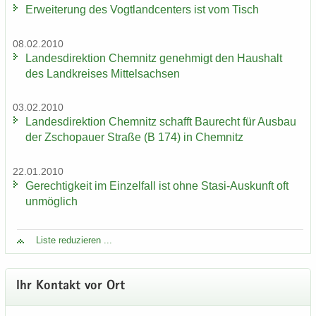
Er­wei­te­rung des Vogt­land­cen­ters ist vom Tisch
08.02.2010
Lan­des­di­rek­ti­on Chem­nitz ge­neh­migt den Haus­halt
des Land­krei­ses Mit­tel­sach­sen
03.02.2010
Lan­des­di­rek­ti­on Chem­nitz schafft Bau­recht für Aus­bau
der Zscho­pau­er Stra­ße (B 174) in Chem­nitz
22.01.2010
Ge­rech­tig­keit im Ein­zel­fall ist ohne Stasi-​Auskunft oft
un­mög­lich
Liste re­du­zie­ren ...
Ihr Kon­takt vor Ort