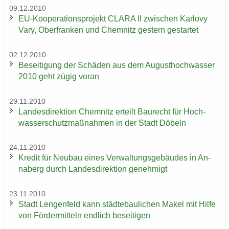
09.12.2010
EU-​Kooperationsprojekt CLARA II zwi­schen Kar­lo­vy
Vary, Ober­fran­ken und Chem­nitz ges­tern ge­star­tet
02.12.2010
Be­sei­ti­gung der Schä­den aus dem Au­gust­hoch­was­ser
2010 geht zügig voran
29.11.2010
Lan­des­di­rek­ti­on Chem­nitz er­teilt Bau­recht für Hoch­
was­ser­schutz­maß­nah­men in der Stadt Dö­beln
24.11.2010
Kre­dit für Neu­bau eines Ver­wal­tungs­ge­bäu­des in An­
na­berg durch Lan­des­di­rek­ti­on ge­neh­migt
23.11.2010
Stadt Len­gen­feld kann städ­te­bau­li­chen Makel mit Hilfe
von För­der­mit­teln end­lich be­sei­ti­gen