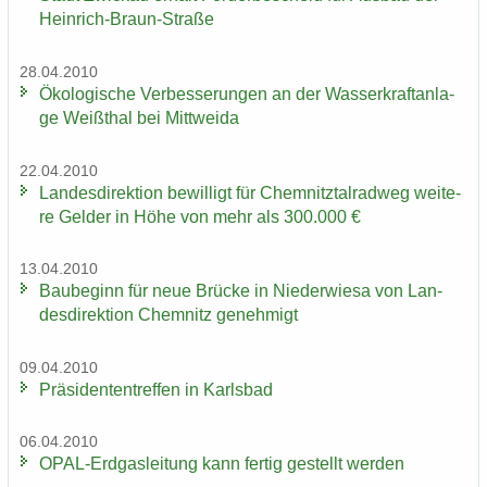
Heinrich-​Braun-Straße
28.04.2010
Öko­lo­gi­sche Ver­bes­se­run­gen an der Was­ser­kraft­an­la­
ge Weiß­thal bei Mitt­wei­da
22.04.2010
Lan­des­di­rek­ti­on be­wil­ligt für Chem­nitz­tal­rad­weg wei­te­
re Gel­der in Höhe von mehr als 300.000 €
13.04.2010
Bau­be­ginn für neue Brü­cke in Nie­der­wie­sa von Lan­
des­di­rek­ti­on Chem­nitz ge­neh­migt
09.04.2010
Prä­si­den­ten­tref­fen in Karls­bad
06.04.2010
OPAL-​Erdgasleitung kann fer­tig ge­stellt wer­den