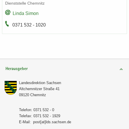
Dienst­stel­le Chem­nitz
Linda Simon
0371 532 - 1020
Herausgeber
Lan­des­di­rek­ti­on Sach­sen
Alt­chem­nit­zer Stra­ße 41
09120 Chem­nitz
Te­le­fon: 0371 532 - 0
Te­le­fax: 0371 532 - 1929
E-​Mail:
post[at]lds.sach­sen.de