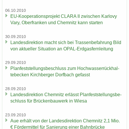
06.10.2010
EU-​Kooperationsprojekt CLARA II zwi­schen Kar­lo­vy
Vary, Ober­fran­ken und Chem­nitz kann star­ten
30.09.2010
Lan­des­di­rek­ti­on macht sich bei Tras­sen­be­fah­rung Bild
von ak­tu­el­ler Si­tua­ti­on an OPAL-​Erdgasfernleitung
29.09.2010
Plan­fest­stel­lungs­be­schluss zum Hoch­was­ser­rück­hal­
te­be­cken Kirch­ber­ger Dorf­bach ge­fasst
28.09.2010
Lan­des­di­rek­ti­on Chem­nitz er­lässt Plan­fest­stel­lungs­be­
schluss für Brü­cken­bau­werk in Wiesa
23.09.2010
Aue er­hält von der Lan­des­di­rek­ti­on Chem­nitz 2,1 Mio.
€ För­der­mit­tel für Sa­nie­rung einer Bahn­brü­cke