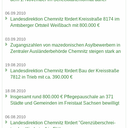
06.09.2010
Lan­des­di­rek­ti­on Chem­nitz för­dert Kreis­stra­ße 8174 im
Amts­ber­ger Orts­teil Weiß­bach mit 800.000 €
03.09.2010
Zu­gangs­zah­len von ma­ze­do­ni­schen Asyl­be­wer­bern in
Zen­tra­ler Aus­län­der­be­hör­de Chem­nitz stei­gen stark an
19.08.2010
Lan­des­di­rek­ti­on Chem­nitz för­dert Bau der Kreis­stra­ße
7812 in Trieb mit ca. 390.000 €
18.08.2010
Ins­ge­samt rund 800.000 € Pfle­ge­pau­scha­le an 371
Städ­te und Ge­mein­den im Frei­staat Sach­sen be­wil­ligt
06.08.2010
Lan­des­di­rek­ti­on Chem­nitz för­dert "Grenz­über­schrei­