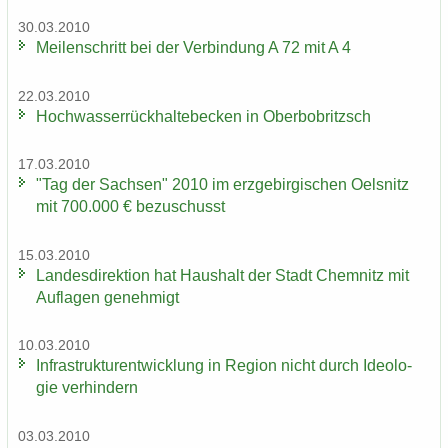
30.03.2010
Mei­len­schritt bei der Ver­bin­dung A 72 mit A 4
22.03.2010
Hoch­was­ser­rück­hal­te­be­cken in Ober­bobritzsch
17.03.2010
"Tag der Sach­sen" 2010 im erz­ge­bir­gi­schen Oels­nitz
mit 700.000 € be­zu­schusst
15.03.2010
Lan­des­di­rek­ti­on hat Haus­halt der Stadt Chem­nitz mit
Auf­la­gen ge­neh­migt
10.03.2010
In­fra­struk­tur­ent­wick­lung in Re­gi­on nicht durch Ideo­lo­
gie ver­hin­dern
03.03.2010