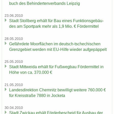
buch des Be­hin­der­ten­ver­bands Leip­zig
23.06.2010
Stadt Stoll­berg er­hält für Bau eines Funk­ti­ons­ge­bäu­
des am Sport­park mehr als 1,9 Mio. € För­der­mit­tel
28.05.2010
Ge­fähr­de­te Moor­flä­chen im deutsch-​tschechischen
Grenz­ge­biet wer­den mit EU-​Hilfe wie­der auf­ge­päp­pelt
25.05.2010
Stadt Mitt­wei­da er­hält für Fuß­weg­bau För­der­mit­tel in
Höhe von ca. 370.000 €
21.05.2010
Lan­des­di­rek­ti­on Chem­nitz be­wil­ligt wei­te­re 760.000 €
für Kreis­stra­ße 7880 in Jo­cke­ta
30.04.2010
Stadt Zwi­ckau er­hält För­der­be­scheid für Aus­bau der