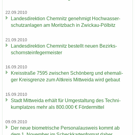
22.09.2010
Lan­des­di­rek­ti­on Chem­nitz ge­neh­migt Hoch­was­ser­
schutz­an­la­gen am Mo­ritz­bach in Zwickau-​Pölbitz
21.09.2010
Lan­des­di­rek­ti­on Chem­nitz be­stellt neuen Be­zirks­
schorn­stein­fe­ger­meis­ter
16.09.2010
Kreis­stra­ße 7595 zwi­schen Schön­berg und ehe­ma­li­
ger Kreis­gren­ze zum Alt­kreis Mitt­wei­da wird ge­baut
15.09.2010
Stadt Mitt­wei­da er­hält für Um­ge­stal­tung des Tech­ni­
kum­plat­zes mehr als 800.000 € För­der­mit­tel
09.09.2010
Der neue bio­me­tri­sche Per­so­nal­aus­weis kommt ab
dem 1. No­vem­ber im Scheck­kar­ten­for­mat daher