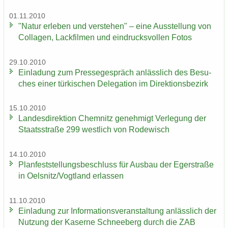
01.11.2010
"Natur er­le­ben und ver­ste­hen" – eine Aus­stel­lung von
Col­la­gen, Lack­fil­men und ein­drucks­vol­len Fotos
29.10.2010
Ein­la­dung zum Pres­se­ge­spräch an­läss­lich des Be­su­
ches einer tür­ki­schen De­le­ga­ti­on im Di­rek­ti­ons­be­zirk
15.10.2010
Lan­des­di­rek­ti­on Chem­nitz ge­neh­migt Ver­le­gung der
Staats­stra­ße 299 west­lich von Ro­de­wisch
14.10.2010
Plan­fest­stel­lungs­be­schluss für Aus­bau der Eger­stra­ße
in Oels­nitz/Vogt­land er­las­sen
11.10.2010
Ein­la­dung zur In­for­ma­ti­ons­ver­an­stal­tung an­läss­lich der
Nut­zung der Ka­ser­ne Schnee­berg durch die ZAB