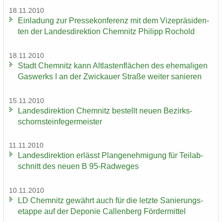
18.11.2010
Ein­la­dung zur Pres­se­kon­fe­renz mit dem Vi­ze­prä­si­den­
ten der Lan­des­di­rek­ti­on Chem­nitz Phil­ipp Ro­chold
18.11.2010
Stadt Chem­nitz kann Alt­las­ten­flä­chen des ehe­ma­li­gen
Gas­werks I an der Zwi­ckau­er Stra­ße wei­ter sa­nie­ren
15.11.2010
Lan­des­di­rek­ti­on Chem­nitz be­stellt neuen Be­zirks­
schorn­stein­fe­ger­meis­ter
11.11.2010
Lan­des­di­rek­ti­on er­lässt Plan­ge­neh­mi­gung für Teil­ab­
schnitt des neuen B 95-​Radweges
10.11.2010
LD Chem­nitz ge­währt auch für die letz­te Sa­nie­rungs­
etap­pe auf der De­po­nie Cal­len­berg För­der­mit­tel