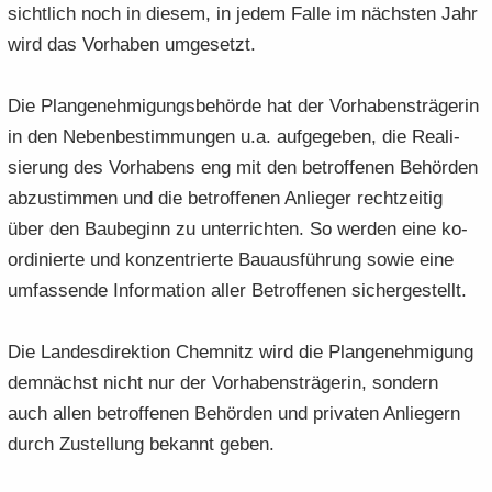
sicht­lich noch in die­sem, in jedem Falle im nächs­ten Jahr
wird das Vor­ha­ben um­ge­setzt.
Die Plan­ge­neh­mi­gungs­be­hör­de hat der Vor­ha­bens­trä­ge­rin
in den Ne­ben­be­stim­mun­gen u.a. auf­ge­ge­ben, die Rea­li­
sie­rung des Vor­ha­bens eng mit den be­trof­fe­nen Be­hör­den
ab­zu­stim­men und die be­trof­fe­nen An­lie­ger recht­zei­tig
über den Bau­be­ginn zu un­ter­rich­ten. So wer­den eine ko­
or­di­nier­te und kon­zen­trier­te Bau­aus­füh­rung sowie eine
um­fas­sen­de In­for­ma­ti­on aller Be­trof­fe­nen si­cher­ge­stellt.
Die Lan­des­di­rek­ti­on Chem­nitz wird die Plan­ge­neh­mi­gung
dem­nächst nicht nur der Vor­ha­bens­trä­ge­rin, son­dern
auch allen be­trof­fe­nen Be­hör­den und pri­va­ten An­lie­gern
durch Zu­stel­lung be­kannt geben.