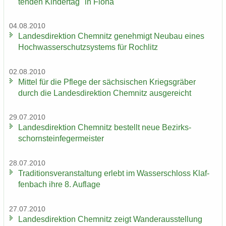
ten­den Kin­der­tag" in Flöha
04.08.2010
Lan­des­di­rek­ti­on Chem­nitz ge­neh­migt Neu­bau eines
Hoch­was­ser­schutz­sys­tems für Roch­litz
02.08.2010
Mit­tel für die Pfle­ge der säch­si­schen Kriegs­grä­ber
durch die Lan­des­di­rek­ti­on Chem­nitz aus­ge­reicht
29.07.2010
Lan­des­di­rek­ti­on Chem­nitz be­stellt neue Be­zirks­
schorn­stein­fe­ger­meis­ter
28.07.2010
Tra­di­ti­ons­ver­an­stal­tung er­lebt im Was­ser­schloss Klaf­
fen­bach ihre 8. Auf­la­ge
27.07.2010
Lan­des­di­rek­ti­on Chem­nitz zeigt Wan­der­aus­stel­lung