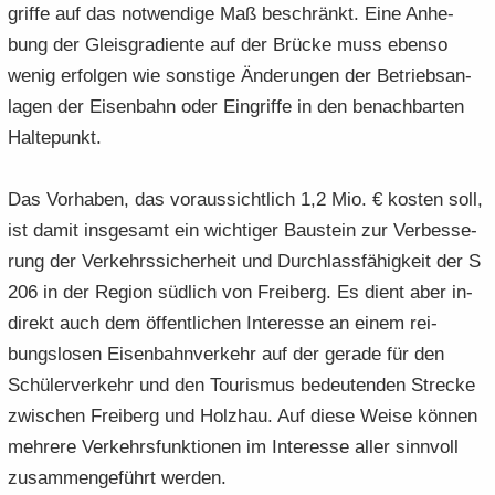
grif­fe auf das not­wen­di­ge Maß be­schränkt. Eine An­he­
bung der Gleis­gra­di­en­te auf der Brü­cke muss eben­so
wenig er­fol­gen wie sons­ti­ge Än­de­run­gen der Be­triebs­an­
la­gen der Ei­sen­bahn oder Ein­grif­fe in den be­nach­bar­ten
Hal­te­punkt.
Das Vor­ha­ben, das vor­aus­sicht­lich 1,2 Mio. € kos­ten soll,
ist damit ins­ge­samt ein wich­ti­ger Bau­stein zur Ver­bes­se­
rung der Ver­kehrs­si­cher­heit und Durch­lass­fä­hig­keit der S
206 in der Re­gi­on süd­lich von Frei­berg. Es dient aber in­
di­rekt auch dem öf­fent­li­chen In­ter­es­se an einem rei­
bungs­lo­sen Ei­sen­bahn­ver­kehr auf der ge­ra­de für den
Schü­ler­ver­kehr und den Tou­ris­mus be­deu­ten­den Stre­cke
zwi­schen Frei­berg und Holz­hau. Auf diese Weise kön­nen
meh­re­re Ver­kehrs­funk­tio­nen im In­ter­es­se aller sinn­voll
zu­sam­men­ge­führt wer­den.