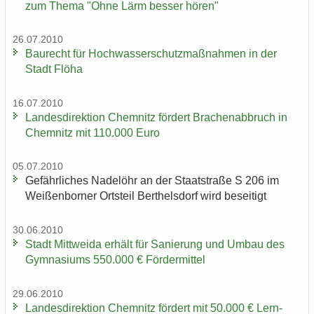
zum Thema "Ohne Lärm bes­ser hören"
26.07.2010
Bau­recht für Hoch­was­ser­schutz­maß­nah­men in der
Stadt Flöha
16.07.2010
Lan­des­di­rek­ti­on Chem­nitz för­dert Bra­chen­ab­bruch in
Chem­nitz mit 110.000 Euro
05.07.2010
Ge­fähr­li­ches Na­del­öhr an der Staat­stra­ße S 206 im
Wei­ßen­bor­ner Orts­teil Bert­hels­dorf wird be­sei­tigt
30.06.2010
Stadt Mitt­wei­da er­hält für Sa­nie­rung und Umbau des
Gym­na­si­ums 550.000 € För­der­mit­tel
29.06.2010
Lan­des­di­rek­ti­on Chem­nitz för­dert mit 50.000 € Lern­