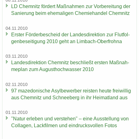
08.11.2010
LD Chem­nitz för­dert Maß­nah­men zur Vor­be­rei­tung der
Sa­nie­rung beim ehe­ma­li­gen Che­mie­han­del Chem­nitz
04.11.2010
Ers­ter För­der­be­scheid der Lan­des­di­rek­ti­on zur Flut­fol­
gen­be­sei­ti­gung 2010 geht an Limbach-​Oberfrohna
03.11.2010
Lan­des­di­rek­ti­on Chem­nitz be­schließt ers­ten Maß­nah­
me­plan zum Au­gust­hoch­was­ser 2010
02.11.2010
97 ma­ze­do­ni­sche Asyl­be­wer­ber reis­ten heute frei­wil­lig
aus Chem­nitz und Schnee­berg in ihr Hei­mat­land aus
01.11.2010
"Natur er­le­ben und ver­ste­hen" – eine Aus­stel­lung von
Col­la­gen, Lack­fil­men und ein­drucks­vol­len Fotos