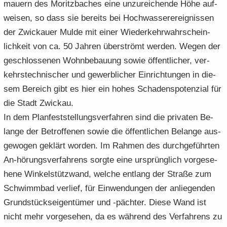
mau­ern des Mo­ritz­ba­ches eine un­zu­rei­chen­de Höhe auf­
wei­sen, so dass sie be­reits bei Hoch­was­ser­er­eig­nis­sen
der Zwi­ckau­er Mulde mit einer Wie­der­kehr­wahr­schein­
lich­keit von ca. 50 Jah­ren über­strömt wer­den. Wegen der
ge­schlos­se­nen Wohn­be­bau­ung sowie öf­fent­li­cher, ver­
kehrs­tech­ni­scher und ge­werb­li­cher Ein­rich­tun­gen in die­
sem Be­reich gibt es hier ein hohes Scha­dens­po­ten­zi­al für
die Stadt Zwi­ckau.
In dem Plan­fest­stel­lungs­ver­fah­ren sind die pri­va­ten Be­
lan­ge der Be­trof­fe­nen sowie die öf­fent­li­chen Be­lan­ge aus­
ge­wo­gen ge­klärt wor­den. Im Rah­men des durch­ge­führ­ten
An-​hörungsverfahrens sorg­te eine ur­sprüng­lich vor­ge­se­
he­ne Win­kel­stüt­z­wand, wel­che ent­lang der Stra­ße zum
Schwimm­bad ver­lief, für Ein­wen­dun­gen der an­lie­gen­den
Grund­stücks­ei­gen­tü­mer und -​pächter. Diese Wand ist
nicht mehr vor­ge­se­hen, da es wäh­rend des Ver­fah­rens zu