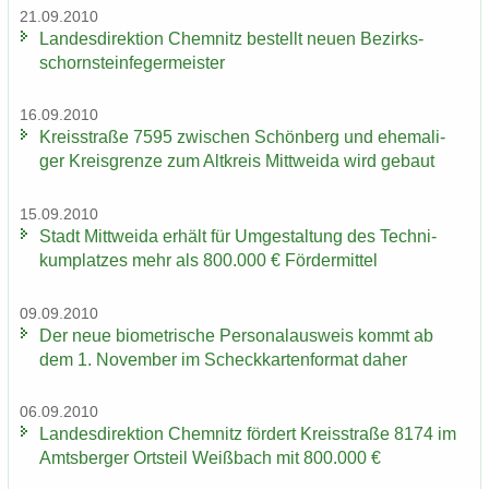
21.09.2010
Lan­des­di­rek­ti­on Chem­nitz be­stellt neuen Be­zirks­
schorn­stein­fe­ger­meis­ter
16.09.2010
Kreis­stra­ße 7595 zwi­schen Schön­berg und ehe­ma­li­
ger Kreis­gren­ze zum Alt­kreis Mitt­wei­da wird ge­baut
15.09.2010
Stadt Mitt­wei­da er­hält für Um­ge­stal­tung des Tech­ni­
kum­plat­zes mehr als 800.000 € För­der­mit­tel
09.09.2010
Der neue bio­me­tri­sche Per­so­nal­aus­weis kommt ab
dem 1. No­vem­ber im Scheck­kar­ten­for­mat daher
06.09.2010
Lan­des­di­rek­ti­on Chem­nitz för­dert Kreis­stra­ße 8174 im
Amts­ber­ger Orts­teil Weiß­bach mit 800.000 €