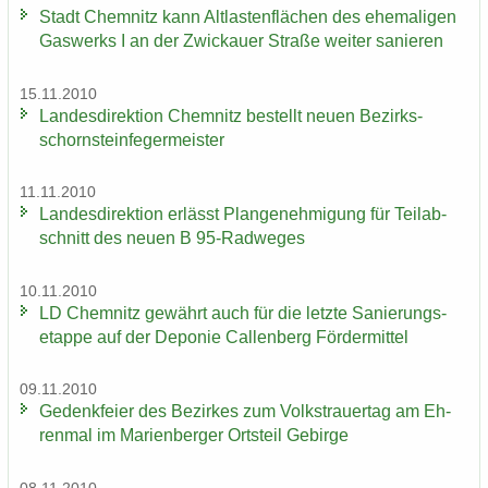
Stadt Chem­nitz kann Alt­las­ten­flä­chen des ehe­ma­li­gen
Gas­werks I an der Zwi­ckau­er Stra­ße wei­ter sa­nie­ren
15.11.2010
Lan­des­di­rek­ti­on Chem­nitz be­stellt neuen Be­zirks­
schorn­stein­fe­ger­meis­ter
11.11.2010
Lan­des­di­rek­ti­on er­lässt Plan­ge­neh­mi­gung für Teil­ab­
schnitt des neuen B 95-​Radweges
10.11.2010
LD Chem­nitz ge­währt auch für die letz­te Sa­nie­rungs­
etap­pe auf der De­po­nie Cal­len­berg För­der­mit­tel
09.11.2010
Ge­denk­fei­er des Be­zir­kes zum Volks­trau­er­tag am Eh­
ren­mal im Ma­ri­en­ber­ger Orts­teil Ge­bir­ge