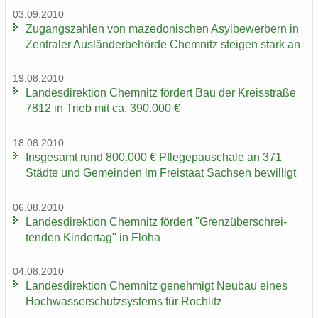
03.09.2010
Zu­gangs­zah­len von ma­ze­do­ni­schen Asyl­be­wer­bern in
Zen­tra­ler Aus­län­der­be­hör­de Chem­nitz stei­gen stark an
19.08.2010
Lan­des­di­rek­ti­on Chem­nitz för­dert Bau der Kreis­stra­ße
7812 in Trieb mit ca. 390.000 €
18.08.2010
Ins­ge­samt rund 800.000 € Pfle­ge­pau­scha­le an 371
Städ­te und Ge­mein­den im Frei­staat Sach­sen be­wil­ligt
06.08.2010
Lan­des­di­rek­ti­on Chem­nitz för­dert "Grenz­über­schrei­
ten­den Kin­der­tag" in Flöha
04.08.2010
Lan­des­di­rek­ti­on Chem­nitz ge­neh­migt Neu­bau eines
Hoch­was­ser­schutz­sys­tems für Roch­litz