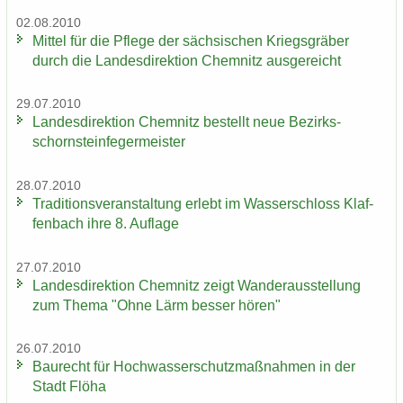
02.08.2010
Mit­tel für die Pfle­ge der säch­si­schen Kriegs­grä­ber
durch die Lan­des­di­rek­ti­on Chem­nitz aus­ge­reicht
29.07.2010
Lan­des­di­rek­ti­on Chem­nitz be­stellt neue Be­zirks­
schorn­stein­fe­ger­meis­ter
28.07.2010
Tra­di­ti­ons­ver­an­stal­tung er­lebt im Was­ser­schloss Klaf­
fen­bach ihre 8. Auf­la­ge
27.07.2010
Lan­des­di­rek­ti­on Chem­nitz zeigt Wan­der­aus­stel­lung
zum Thema "Ohne Lärm bes­ser hören"
26.07.2010
Bau­recht für Hoch­was­ser­schutz­maß­nah­men in der
Stadt Flöha