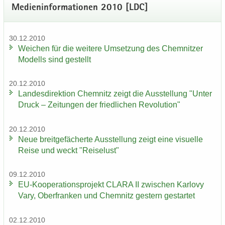
Me­di­en­in­for­ma­tio­nen 2010 [LDC]
30.12.2010
Wei­chen für die wei­te­re Um­set­zung des Chem­nit­zer
Mo­dells sind ge­stellt
20.12.2010
Lan­des­di­rek­ti­on Chem­nitz zeigt die Aus­stel­lung "Unter
Druck – Zei­tun­gen der fried­li­chen Re­vo­lu­ti­on"
20.12.2010
Neue breit­ge­fä­cher­te Aus­stel­lung zeigt eine vi­su­el­le
Reise und weckt "Rei­se­lust"
09.12.2010
EU-​Kooperationsprojekt CLARA II zwi­schen Kar­lo­vy
Vary, Ober­fran­ken und Chem­nitz ges­tern ge­star­tet
02.12.2010