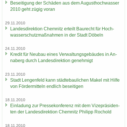
Be­sei­ti­gung der Schä­den aus dem Au­gust­hoch­was­ser
2010 geht zügig voran
29.11.2010
Lan­des­di­rek­ti­on Chem­nitz er­teilt Bau­recht für Hoch­
was­ser­schutz­maß­nah­men in der Stadt Dö­beln
24.11.2010
Kre­dit für Neu­bau eines Ver­wal­tungs­ge­bäu­des in An­
na­berg durch Lan­des­di­rek­ti­on ge­neh­migt
23.11.2010
Stadt Len­gen­feld kann städ­te­bau­li­chen Makel mit Hilfe
von För­der­mit­teln end­lich be­sei­ti­gen
18.11.2010
Ein­la­dung zur Pres­se­kon­fe­renz mit dem Vi­ze­prä­si­den­
ten der Lan­des­di­rek­ti­on Chem­nitz Phil­ipp Ro­chold
18.11.2010