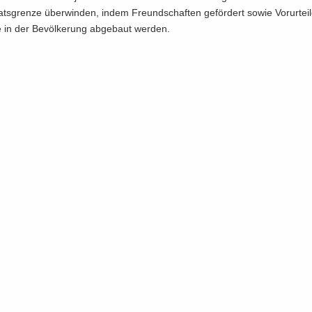
s­gren­ze über­win­den, indem Freund­schaf­ten ge­för­dert sowie Vor­ur­tei­
te in der Be­völ­ke­rung ab­ge­baut wer­den.