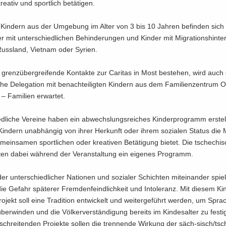
ea­tiv und sport­lich be­tä­ti­gen.
Kin­dern aus der Um­ge­bung im Alter von 3 bis 10 Jah­ren be­fin­den sich I
r mit un­ter­schied­li­chen Be­hin­de­run­gen und Kin­der mit Migrationshinte
uss­land, Viet­nam oder Sy­ri­en.
 grenz­über­grei­fen­de Kon­tak­te zur Ca­ri­tas in Most be­stehen, wird auch
che De­le­ga­ti­on mit be­nach­tei­lig­ten Kin­dern aus dem Fa­mi­li­en­zen­trum
Fa­mi­li­en er­war­tet.
ed­li­che Ver­ei­ne haben ein ab­wechs­lungs­rei­ches Kin­der­pro­gramm er­stel
n­dern un­ab­hän­gig von ihrer Her­kunft oder ihrem so­zia­len Sta­tus die 
­mein­sa­men sport­li­chen oder krea­ti­ven Be­tä­ti­gung bie­tet. Die tsche­chi
­ten dabei wäh­rend der Ver­an­stal­tung ein ei­ge­nes Pro­gramm.
r un­ter­schied­li­cher Na­tio­nen und so­zia­ler Schich­ten mit­ein­an­der spie­
ie Ge­fahr spä­te­rer Frem­den­feind­lich­keit und In­to­le­ranz. Mit die­sem Kin
jekt soll eine Tra­di­ti­on ent­wi­ckelt und wei­ter­ge­führt wer­den, um Spra
ber­win­den und die Völ­ker­ver­stän­di­gung be­reits im Kin­des­al­ter zu fes­t
schrei­ten­den Pro­jek­te sol­len die tren­nen­de Wir­kung der säch-​sisch/tsc