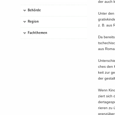
der auch kr
Behörde
Unter den 
grativkinde
Region
z. B. aus R
Fachthemen
Da be­reits
tsche­chi­s
aus Roma – 
Un­ter­schi
ches den Ki
keit zur ge
der ge­stal
Wenn Kin­de
ziert sich d
dertagespro
rieren zu ü
grenz­über­