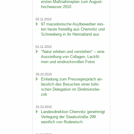
ers­ten Maß­nah­me­plan zum Au­gust­
hoch­was­ser 2010
02.11.2010
97 ma­ze­do­ni­sche Asyl­be­wer­ber reis­
ten heute frei­wil­lig aus Chem­nitz und
Schnee­berg in ihr Hei­mat­land aus
01.11.2010
"Natur er­le­ben und ver­ste­hen" – eine
Aus­stel­lung von Col­la­gen, Lack­fil­
men und ein­drucks­vol­len Fotos
29.10.2010
Ein­la­dung zum Pres­se­ge­spräch an­
läss­lich des Be­su­ches einer tür­ki­
schen De­le­ga­ti­on im Di­rek­ti­ons­be­
zirk
15.10.2010
Lan­des­di­rek­ti­on Chem­nitz ge­neh­migt
Ver­le­gung der Staats­stra­ße 299
west­lich von Ro­de­wisch