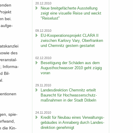
20.12.2010
ten­den
Neue breit­ge­fä­cher­te Aus­stel­lung
ro­jekt
zeigt eine vi­su­el­le Reise und weckt
"Rei­se­lust"
en bei.
 auf­ge­
09.12.2010
EU-​Kooperationsprojekt CLARA II
zwi­schen Kar­lo­vy Vary, Ober­fran­ken
und Chem­nitz ges­tern ge­star­tet
ats­kanz­lei
t sowie des
02.12.2010
r­an­stal­
Be­sei­ti­gung der Schä­den aus dem
 In­for­ma­
Au­gust­hoch­was­ser 2010 geht zügig
voran
d Bil­
al.
29.11.2010
Lan­des­di­rek­ti­on Chem­nitz er­teilt
en­tio­nen
Bau­recht für Hoch­was­ser­schutz­
maß­nah­men in der Stadt Dö­beln
24.11.2010
gen, spie­
Kre­dit für Neu­bau eines Ver­wal­tungs­
urf­wand,
ge­bäu­des in An­na­berg durch Lan­des­
di­rek­ti­on ge­neh­migt
h die Kin­