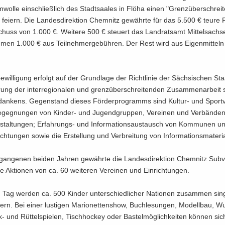
wol­le ein­schließ­lich des Stadt­saa­les in Flöha einen "Grenz­über­schrei­
" fei­ern. Die Lan­des­di­rek­ti­on Chem­nitz ge­währ­te für das 5.500 € teure P
huss von 1.000 €. Wei­te­re 500 € steu­ert das Land­rats­amt Mit­tel­sach­s
men 1.000 € aus Teil­neh­mer­ge­büh­ren. Der Rest wird aus Ei­gen­mit­teln
be­wil­li­gung er­folgt auf der Grund­la­ge der Richt­li­nie der Säch­si­schen Sta
rung der in­ter­re­gio­na­len und grenz­über­schrei­ten­den Zu­sam­men­ar­bei
­dan­kens. Ge­gen­stand die­ses För­der­pro­gramms sind Kultur-​ und Sport­ve
­geg­nun­gen von Kinder-​ und Ju­gend­grup­pen, Ver­ei­nen und Ver­bän­den;
an­stal­tun­gen; Erfahrungs-​ und In­for­ma­ti­ons­aus­tausch von Kom­mu­nen un
ch­tun­gen sowie die Er­stel­lung und Ver­brei­tung von In­for­ma­ti­ons­ma­te­ri­
gan­ge­nen bei­den Jah­ren ge­währ­te die Lan­des­di­rek­ti­on Chem­nitz Sub­v
che Ak­tio­nen von ca. 60 wei­te­ren Ver­ei­nen und Ein­rich­tun­gen.
Tag wer­den ca. 500 Kin­der un­ter­schied­li­cher Na­tio­nen zu­sam­men sin­
­ern. Bei einer lus­ti­gen Ma­rio­net­ten­show, Buch­le­sun­gen, Mo­dell­bau, W
-​ und Rüt­tel­spie­len, Tisch­ho­ckey oder Bas­tel­mög­lich­kei­ten kön­nen sic