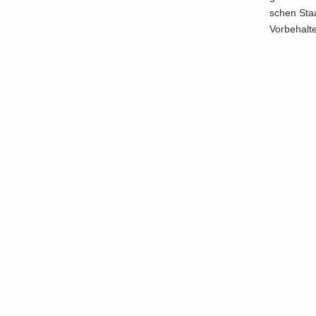
schen Staat
Vor­be­hal­