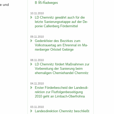
B 95-​Radweges
le und
10.11.2010
LD Chem­nitz ge­währt auch für die
letz­te Sa­nie­rungs­etap­pe auf der De­
po­nie Cal­len­berg För­der­mit­tel
09.11.2010
Ge­denk­fei­er des Be­zir­kes zum
Volks­trau­er­tag am Eh­ren­mal im Ma­
ri­en­ber­ger Orts­teil Ge­bir­ge
08.11.2010
LD Chem­nitz för­dert Maß­nah­men zur
Vor­be­rei­tung der Sa­nie­rung beim
ehe­ma­li­gen Che­mie­han­del Chem­nitz
04.11.2010
Ers­ter För­der­be­scheid der Lan­des­di­
rek­ti­on zur Flut­fol­gen­be­sei­ti­gung
2010 geht an Limbach-​Oberfrohna
03.11.2010
Lan­des­di­rek­ti­on Chem­nitz be­schließt