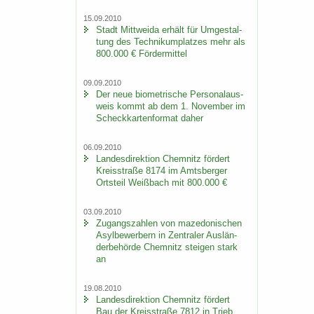
15.09.2010
Stadt Mitt­wei­da er­hält für Um­ge­stal­
tung des Tech­ni­kum­plat­zes mehr als
800.000 € För­der­mit­tel
09.09.2010
Der neue bio­me­tri­sche Per­so­nal­aus­
weis kommt ab dem 1. No­vem­ber im
Scheck­kar­ten­for­mat daher
06.09.2010
Lan­des­di­rek­ti­on Chem­nitz för­dert
Kreis­stra­ße 8174 im Amts­ber­ger
Orts­teil Weiß­bach mit 800.000 €
03.09.2010
Zu­gangs­zah­len von ma­ze­do­ni­schen
Asyl­be­wer­bern in Zen­tra­ler Aus­län­
der­be­hör­de Chem­nitz stei­gen stark
an
19.08.2010
Lan­des­di­rek­ti­on Chem­nitz för­dert
Bau der Kreis­stra­ße 7812 in Trieb