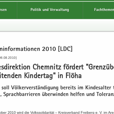
hsen
Politik und Verwaltung
Fachthemen
en­in­for­ma­tio­nen 2010 [LDC]
06.08.2010]
s­di­rek­ti­on Chem­nitz för­dert "Grenz­ü
­ten­den Kin­der­tag" in Flöha
 soll Völ­ker­ver­stän­di­gung be­reits im Kin­des­al­ter
en, Sprach­bar­rie­ren über­win­den hel­fen und To­le­ra
­ber 2010 wird die Volks­so­li­da­ri­tät – Kreis­ver­band Frei­berg e. V. im Ar