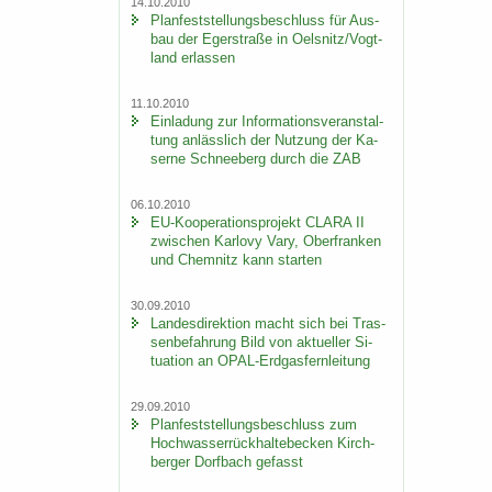
14.10.2010
Plan­fest­stel­lungs­be­schluss für Aus­
bau der Eger­stra­ße in Oels­nitz/Vogt­
land er­las­sen
11.10.2010
Ein­la­dung zur In­for­ma­ti­ons­ver­an­stal­
tung an­läss­lich der Nut­zung der Ka­
ser­ne Schnee­berg durch die ZAB
06.10.2010
EU-​Kooperationsprojekt CLARA II
zwi­schen Kar­lo­vy Vary, Ober­fran­ken
und Chem­nitz kann star­ten
30.09.2010
Lan­des­di­rek­ti­on macht sich bei Tras­
sen­be­fah­rung Bild von ak­tu­el­ler Si­
tua­ti­on an OPAL-​Erdgasfernleitung
29.09.2010
Plan­fest­stel­lungs­be­schluss zum
Hoch­was­ser­rück­hal­te­be­cken Kirch­
ber­ger Dorf­bach ge­fasst