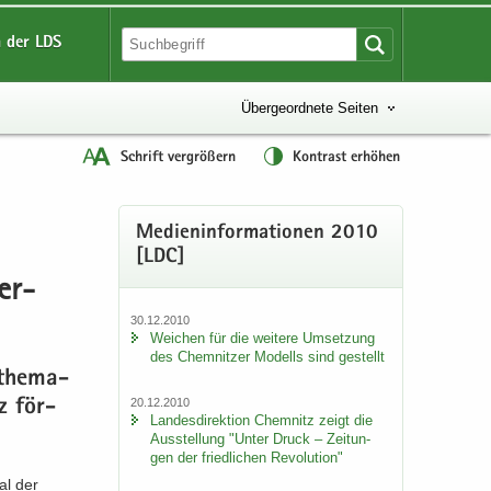
 der LDS
Übergeordnete Seiten
Schrift vergrößern
Kontrast erhöhen
Me­di­en­in­for­ma­tio­nen 2010
[LDC]
ber­
30.12.2010
Wei­chen für die wei­te­re Um­set­zung
des Chem­nit­zer Mo­dells sind ge­stellt
 the­ma­
20.12.2010
nz för­
Lan­des­di­rek­ti­on Chem­nitz zeigt die
Aus­stel­lung "Unter Druck – Zei­tun­
gen der fried­li­chen Re­vo­lu­ti­on"
eal der