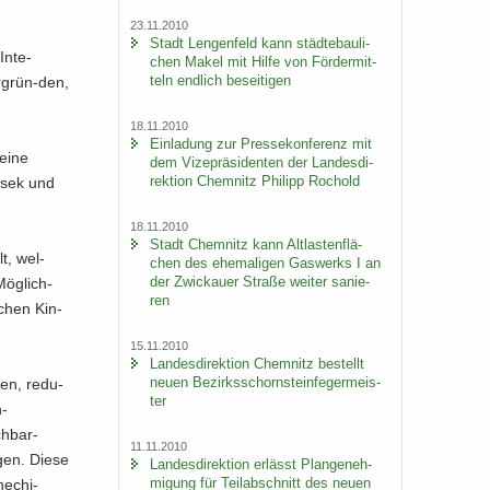
23.11.2010
Stadt Len­gen­feld kann städ­te­bau­li­
nte-​
chen Makel mit Hilfe von För­der­mit­
teln end­lich be­sei­ti­gen
rgrün-​den,
18.11.2010
Ein­la­dung zur Pres­se­kon­fe­renz mit
 eine
dem Vi­ze­prä­si­den­ten der Lan­des­di­
rek­ti­on Chem­nitz Phil­ipp Ro­chold
 Osek und
18.11.2010
Stadt Chem­nitz kann Alt­las­ten­flä­
lt, wel­
chen des ehe­ma­li­gen Gas­werks I an
der Zwi­ckau­er Stra­ße wei­ter sa­nie­
Mög­lich­
ren
­schen Kin­
15.11.2010
Lan­des­di­rek­ti­on Chem­nitz be­stellt
neuen Be­zirks­schorn­stein­fe­ger­meis­
len, re­du­
ter
-​
chbar-​
11.11.2010
i­gen. Diese
Lan­des­di­rek­ti­on er­lässt Plan­ge­neh­
mi­gung für Teil­ab­schnitt des neuen
he­chi­