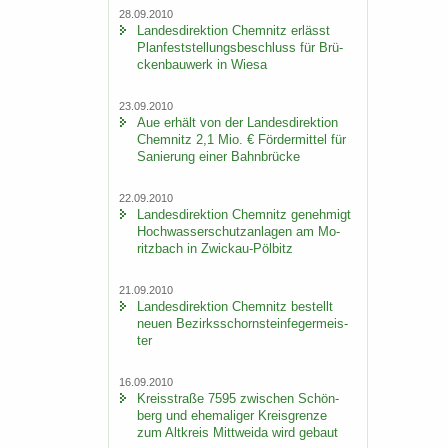
28.09.2010
Lan­des­di­rek­ti­on Chem­nitz er­lässt
Plan­fest­stel­lungs­be­schluss für Brü­
cken­bau­werk in Wiesa
23.09.2010
Aue er­hält von der Lan­des­di­rek­ti­on
Chem­nitz 2,1 Mio. € För­der­mit­tel für
Sa­nie­rung einer Bahn­brü­cke
22.09.2010
Lan­des­di­rek­ti­on Chem­nitz ge­neh­migt
Hoch­was­ser­schutz­an­la­gen am Mo­
ritz­bach in Zwickau-​Pölbitz
21.09.2010
Lan­des­di­rek­ti­on Chem­nitz be­stellt
neuen Be­zirks­schorn­stein­fe­ger­meis­
ter
16.09.2010
Kreis­stra­ße 7595 zwi­schen Schön­
berg und ehe­ma­li­ger Kreis­gren­ze
zum Alt­kreis Mitt­wei­da wird ge­baut