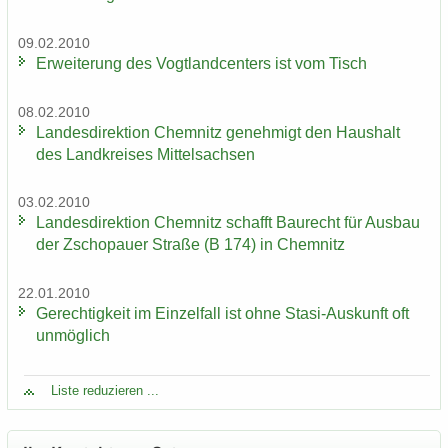
09.02.2010
Er­wei­te­rung des Vogt­land­cen­ters ist vom Tisch
08.02.2010
Lan­des­di­rek­ti­on Chem­nitz ge­neh­migt den Haus­halt
des Land­krei­ses Mit­tel­sach­sen
03.02.2010
Lan­des­di­rek­ti­on Chem­nitz schafft Bau­recht für Aus­bau
der Zscho­pau­er Stra­ße (B 174) in Chem­nitz
22.01.2010
Ge­rech­tig­keit im Ein­zel­fall ist ohne Stasi-​Auskunft oft
un­mög­lich
Liste re­du­zie­ren ...