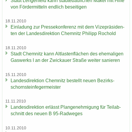
Stadt Len­gen­feld kann städ­te­bau­li­chen Makel mit Hilfe
von För­der­mit­teln end­lich be­sei­ti­gen
18.11.2010
Ein­la­dung zur Pres­se­kon­fe­renz mit dem Vi­ze­prä­si­den­
ten der Lan­des­di­rek­ti­on Chem­nitz Phil­ipp Ro­chold
18.11.2010
Stadt Chem­nitz kann Alt­las­ten­flä­chen des ehe­ma­li­gen
Gas­werks I an der Zwi­ckau­er Stra­ße wei­ter sa­nie­ren
15.11.2010
Lan­des­di­rek­ti­on Chem­nitz be­stellt neuen Be­zirks­
schorn­stein­fe­ger­meis­ter
11.11.2010
Lan­des­di­rek­ti­on er­lässt Plan­ge­neh­mi­gung für Teil­ab­
schnitt des neuen B 95-​Radweges
10.11.2010