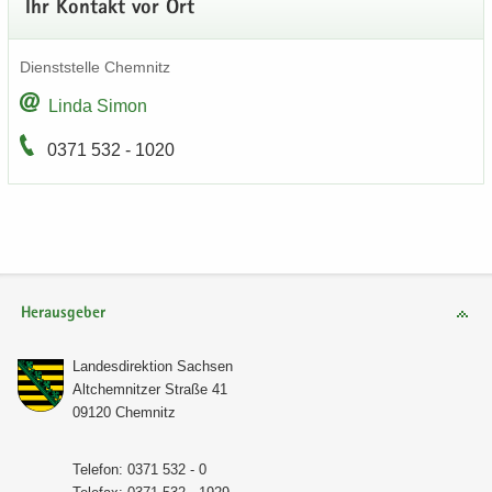
Ihr Kon­takt vor Ort
Dienst­stel­le Chem­nitz
Linda Simon
0371 532 - 1020
Herausgeber
Lan­des­di­rek­ti­on Sach­sen
Alt­chem­nit­zer Stra­ße 41
09120 Chem­nitz
Te­le­fon: 0371 532 - 0