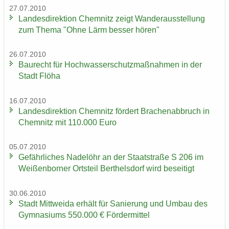
27.07.2010
Lan­des­di­rek­ti­on Chem­nitz zeigt Wan­der­aus­stel­lung
zum Thema "Ohne Lärm bes­ser hören"
26.07.2010
Bau­recht für Hoch­was­ser­schutz­maß­nah­men in der
Stadt Flöha
16.07.2010
Lan­des­di­rek­ti­on Chem­nitz för­dert Bra­chen­ab­bruch in
Chem­nitz mit 110.000 Euro
05.07.2010
Ge­fähr­li­ches Na­del­öhr an der Staat­stra­ße S 206 im
Wei­ßen­bor­ner Orts­teil Bert­hels­dorf wird be­sei­tigt
30.06.2010
Stadt Mitt­wei­da er­hält für Sa­nie­rung und Umbau des
Gym­na­si­ums 550.000 € För­der­mit­tel