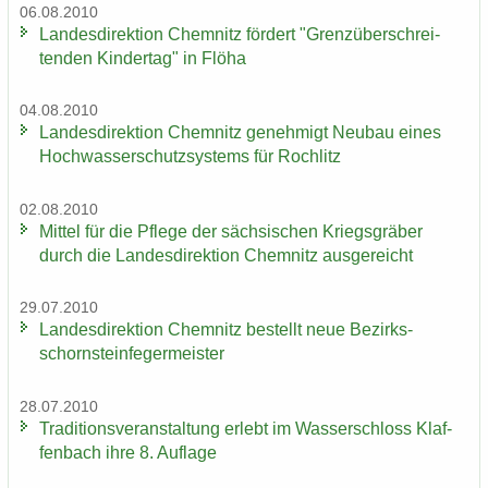
06.08.2010
Lan­des­di­rek­ti­on Chem­nitz för­dert "Grenz­über­schrei­
ten­den Kin­der­tag" in Flöha
04.08.2010
Lan­des­di­rek­ti­on Chem­nitz ge­neh­migt Neu­bau eines
Hoch­was­ser­schutz­sys­tems für Roch­litz
02.08.2010
Mit­tel für die Pfle­ge der säch­si­schen Kriegs­grä­ber
durch die Lan­des­di­rek­ti­on Chem­nitz aus­ge­reicht
29.07.2010
Lan­des­di­rek­ti­on Chem­nitz be­stellt neue Be­zirks­
schorn­stein­fe­ger­meis­ter
28.07.2010
Tra­di­ti­ons­ver­an­stal­tung er­lebt im Was­ser­schloss Klaf­
fen­bach ihre 8. Auf­la­ge