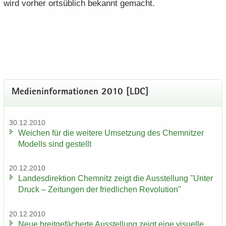
wird vor­her orts­üb­lich be­kannt ge­macht.
Me­di­en­in­for­ma­tio­nen 2010 [LDC]
30.12.2010
Wei­chen für die wei­te­re Um­set­zung des Chem­nit­zer
Mo­dells sind ge­stellt
20.12.2010
Lan­des­di­rek­ti­on Chem­nitz zeigt die Aus­stel­lung "Unter
Druck – Zei­tun­gen der fried­li­chen Re­vo­lu­ti­on"
20.12.2010
Neue breit­ge­fä­cher­te Aus­stel­lung zeigt eine vi­su­el­le