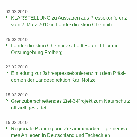
03.03.2010
KLAR­STEL­LUNG zu Aus­sa­gen aus Pres­se­kon­fe­renz
vom 2. März 2010 in Lan­des­di­rek­ti­on Chem­nitz
25.02.2010
Lan­des­di­rek­ti­on Chem­nitz schafft Bau­recht für die
Orts­um­ge­hung Frei­berg
22.02.2010
Ein­la­dung zur Jah­res­pres­se­kon­fe­renz mit dem Prä­si­
den­ten der Lan­des­di­rek­ti­on Karl Nolt­ze
15.02.2010
Grenz­über­schrei­ten­des Ziel-3-​Projekt zum Na­tur­schutz
of­fi­zi­ell ge­star­tet
15.02.2010
Re­gio­na­le Pla­nung und Zu­sam­men­ar­beit – ge­mein­sa­
mes An­lie­gen in Deutsch­land und Tsche­chi­en