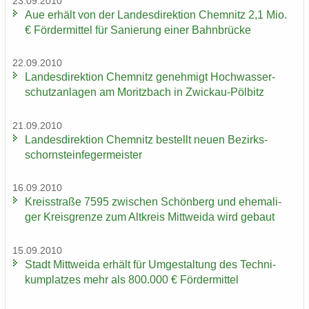
23.09.2010
Aue er­hält von der Lan­des­di­rek­ti­on Chem­nitz 2,1 Mio.
€ För­der­mit­tel für Sa­nie­rung einer Bahn­brü­cke
22.09.2010
Lan­des­di­rek­ti­on Chem­nitz ge­neh­migt Hoch­was­ser­
schutz­an­la­gen am Mo­ritz­bach in Zwickau-​Pölbitz
21.09.2010
Lan­des­di­rek­ti­on Chem­nitz be­stellt neuen Be­zirks­
schorn­stein­fe­ger­meis­ter
16.09.2010
Kreis­stra­ße 7595 zwi­schen Schön­berg und ehe­ma­li­
ger Kreis­gren­ze zum Alt­kreis Mitt­wei­da wird ge­baut
15.09.2010
Stadt Mitt­wei­da er­hält für Um­ge­stal­tung des Tech­ni­
kum­plat­zes mehr als 800.000 € För­der­mit­tel