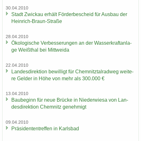
30.04.2010
Stadt Zwi­ckau er­hält För­der­be­scheid für Aus­bau der
Heinrich-​Braun-Straße
28.04.2010
Öko­lo­gi­sche Ver­bes­se­run­gen an der Was­ser­kraft­an­la­
ge Weiß­thal bei Mitt­wei­da
22.04.2010
Lan­des­di­rek­ti­on be­wil­ligt für Chem­nitz­tal­rad­weg wei­te­
re Gel­der in Höhe von mehr als 300.000 €
13.04.2010
Bau­be­ginn für neue Brü­cke in Nie­der­wie­sa von Lan­
des­di­rek­ti­on Chem­nitz ge­neh­migt
09.04.2010
Prä­si­den­ten­tref­fen in Karls­bad