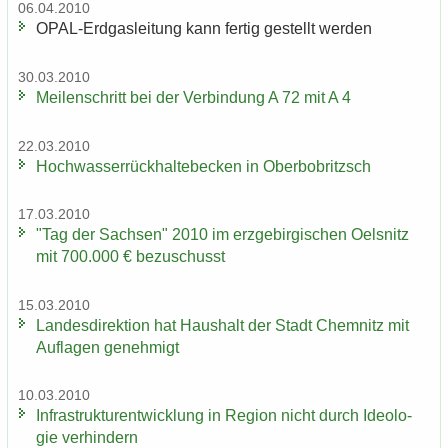
06.04.2010
OPAL-​Erdgasleitung kann fer­tig ge­stellt wer­den
30.03.2010
Mei­len­schritt bei der Ver­bin­dung A 72 mit A 4
22.03.2010
Hoch­was­ser­rück­hal­te­be­cken in Ober­bobritzsch
17.03.2010
"Tag der Sach­sen" 2010 im erz­ge­bir­gi­schen Oels­nitz
mit 700.000 € be­zu­schusst
15.03.2010
Lan­des­di­rek­ti­on hat Haus­halt der Stadt Chem­nitz mit
Auf­la­gen ge­neh­migt
10.03.2010
In­fra­struk­tur­ent­wick­lung in Re­gi­on nicht durch Ideo­lo­
gie ver­hin­dern