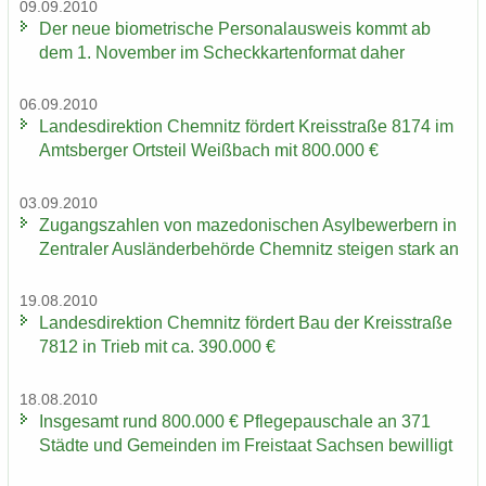
09.09.2010
Der neue bio­me­tri­sche Per­so­nal­aus­weis kommt ab
dem 1. No­vem­ber im Scheck­kar­ten­for­mat daher
06.09.2010
Lan­des­di­rek­ti­on Chem­nitz för­dert Kreis­stra­ße 8174 im
Amts­ber­ger Orts­teil Weiß­bach mit 800.000 €
03.09.2010
Zu­gangs­zah­len von ma­ze­do­ni­schen Asyl­be­wer­bern in
Zen­tra­ler Aus­län­der­be­hör­de Chem­nitz stei­gen stark an
19.08.2010
Lan­des­di­rek­ti­on Chem­nitz för­dert Bau der Kreis­stra­ße
7812 in Trieb mit ca. 390.000 €
18.08.2010
Ins­ge­samt rund 800.000 € Pfle­ge­pau­scha­le an 371
Städ­te und Ge­mein­den im Frei­staat Sach­sen be­wil­ligt