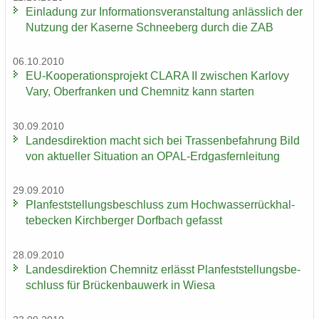
Ein­la­dung zur In­for­ma­ti­ons­ver­an­stal­tung an­läss­lich der
Nut­zung der Ka­ser­ne Schnee­berg durch die ZAB
06.10.2010
EU-​Kooperationsprojekt CLARA II zwi­schen Kar­lo­vy
Vary, Ober­fran­ken und Chem­nitz kann star­ten
30.09.2010
Lan­des­di­rek­ti­on macht sich bei Tras­sen­be­fah­rung Bild
von ak­tu­el­ler Si­tua­ti­on an OPAL-​Erdgasfernleitung
29.09.2010
Plan­fest­stel­lungs­be­schluss zum Hoch­was­ser­rück­hal­
te­be­cken Kirch­ber­ger Dorf­bach ge­fasst
28.09.2010
Lan­des­di­rek­ti­on Chem­nitz er­lässt Plan­fest­stel­lungs­be­
schluss für Brü­cken­bau­werk in Wiesa