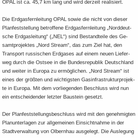
OPAL ist ca. 45,7 km lang und wird der­zeit rea­li­siert.
Die Erd­gas­fern­lei­tung OPAL sowie die nicht von die­ser
Plan­fest­stel­lung be­trof­fe­ne Erd­gas­fern­lei­tung „Nord­deut­
sche Erd­gas­lei­tung“ („NEL“) sind Be­stand­tei­le des Ge­
samt­pro­jek­tes „Nord Stream“, das zum Ziel hat, den
Trans­port rus­si­schen Erd­ga­ses auf einem neuen Lie­fer­
weg durch die Ost­see in die Bun­des­re­pu­blik Deutsch­land
und wei­ter in Eu­ro­pa zu er­mög­li­chen. „Nord Stream“ ist
eines der größ­ten und wich­tigs­ten Gas­in­fra­struk­tur­pro­jek­
te in Eu­ro­pa. Mit dem vor­lie­gen­den Be­schluss wird nun
ein ent­schei­den­der letz­ter Bau­stein ge­setzt.
Der Plan­fest­stel­lungs­be­schluss wird mit den ge­neh­mig­ten
Plan­un­ter­la­gen zur all­ge­mei­nen Ein­sicht­nah­me in der
Stadt­ver­wal­tung von Ol­bern­hau aus­ge­legt. Die Aus­le­gung