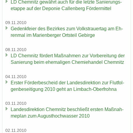
LD Chem­nitz ge­währt auch für die letz­te Sa­nie­rungs­
etap­pe auf der De­po­nie Cal­len­berg För­der­mit­tel
09.11.2010
Ge­denk­fei­er des Be­zir­kes zum Volks­trau­er­tag am Eh­
ren­mal im Ma­ri­en­ber­ger Orts­teil Ge­bir­ge
08.11.2010
LD Chem­nitz för­dert Maß­nah­men zur Vor­be­rei­tung der
Sa­nie­rung beim ehe­ma­li­gen Che­mie­han­del Chem­nitz
04.11.2010
Ers­ter För­der­be­scheid der Lan­des­di­rek­ti­on zur Flut­fol­
gen­be­sei­ti­gung 2010 geht an Limbach-​Oberfrohna
03.11.2010
Lan­des­di­rek­ti­on Chem­nitz be­schließt ers­ten Maß­nah­
me­plan zum Au­gust­hoch­was­ser 2010
02.11.2010