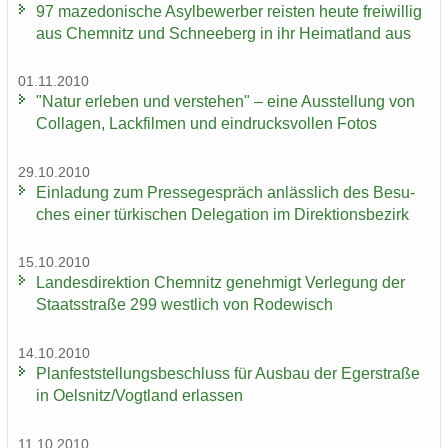
97 ma­ze­do­ni­sche Asyl­be­wer­ber reis­ten heute frei­wil­lig
aus Chem­nitz und Schnee­berg in ihr Hei­mat­land aus
01.11.2010
"Natur er­le­ben und ver­ste­hen" – eine Aus­stel­lung von
Col­la­gen, Lack­fil­men und ein­drucks­vol­len Fotos
29.10.2010
Ein­la­dung zum Pres­se­ge­spräch an­läss­lich des Be­su­
ches einer tür­ki­schen De­le­ga­ti­on im Di­rek­ti­ons­be­zirk
15.10.2010
Lan­des­di­rek­ti­on Chem­nitz ge­neh­migt Ver­le­gung der
Staats­stra­ße 299 west­lich von Ro­de­wisch
14.10.2010
Plan­fest­stel­lungs­be­schluss für Aus­bau der Eger­stra­ße
in Oels­nitz/Vogt­land er­las­sen
11.10.2010