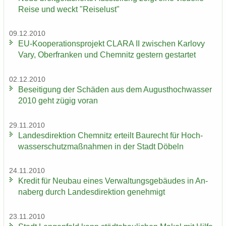
Reise und weckt "Rei­se­lust"
09.12.2010
EU-​Kooperationsprojekt CLARA II zwi­schen Kar­lo­vy
Vary, Ober­fran­ken und Chem­nitz ges­tern ge­star­tet
02.12.2010
Be­sei­ti­gung der Schä­den aus dem Au­gust­hoch­was­ser
2010 geht zügig voran
29.11.2010
Lan­des­di­rek­ti­on Chem­nitz er­teilt Bau­recht für Hoch­
was­ser­schutz­maß­nah­men in der Stadt Dö­beln
24.11.2010
Kre­dit für Neu­bau eines Ver­wal­tungs­ge­bäu­des in An­
na­berg durch Lan­des­di­rek­ti­on ge­neh­migt
23.11.2010