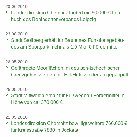
29.06.2010
Lan­des­di­rek­ti­on Chem­nitz för­dert mit 50.000 € Lern­
buch des Be­hin­der­ten­ver­bands Leip­zig
23.06.2010
Stadt Stoll­berg er­hält für Bau eines Funk­ti­ons­ge­bäu­
des am Sport­park mehr als 1,9 Mio. € För­der­mit­tel
28.05.2010
Ge­fähr­de­te Moor­flä­chen im deutsch-​tschechischen
Grenz­ge­biet wer­den mit EU-​Hilfe wie­der auf­ge­päp­pelt
25.05.2010
Stadt Mitt­wei­da er­hält für Fuß­weg­bau För­der­mit­tel in
Höhe von ca. 370.000 €
21.05.2010
Lan­des­di­rek­ti­on Chem­nitz be­wil­ligt wei­te­re 760.000 €
für Kreis­stra­ße 7880 in Jo­cke­ta