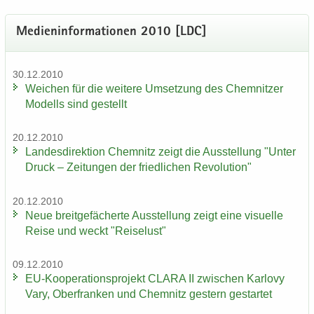
Me­di­en­in­for­ma­tio­nen 2010 [LDC]
30.12.2010
Wei­chen für die wei­te­re Um­set­zung des Chem­nit­zer
Mo­dells sind ge­stellt
20.12.2010
Lan­des­di­rek­ti­on Chem­nitz zeigt die Aus­stel­lung "Unter
Druck – Zei­tun­gen der fried­li­chen Re­vo­lu­ti­on"
20.12.2010
Neue breit­ge­fä­cher­te Aus­stel­lung zeigt eine vi­su­el­le
Reise und weckt "Rei­se­lust"
09.12.2010
EU-​Kooperationsprojekt CLARA II zwi­schen Kar­lo­vy
Vary, Ober­fran­ken und Chem­nitz ges­tern ge­star­tet