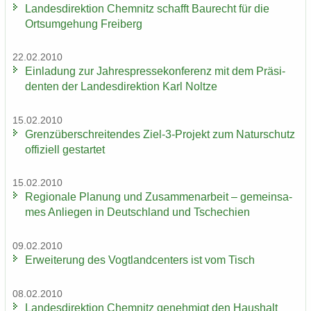
Lan­des­di­rek­ti­on Chem­nitz schafft Bau­recht für die
Orts­um­ge­hung Frei­berg
22.02.2010
Ein­la­dung zur Jah­res­pres­se­kon­fe­renz mit dem Prä­si­
den­ten der Lan­des­di­rek­ti­on Karl Nolt­ze
15.02.2010
Grenz­über­schrei­ten­des Ziel-3-​Projekt zum Na­tur­schutz
of­fi­zi­ell ge­star­tet
15.02.2010
Re­gio­na­le Pla­nung und Zu­sam­men­ar­beit – ge­mein­sa­
mes An­lie­gen in Deutsch­land und Tsche­chi­en
09.02.2010
Er­wei­te­rung des Vogt­land­cen­ters ist vom Tisch
08.02.2010
Lan­des­di­rek­ti­on Chem­nitz ge­neh­migt den Haus­halt