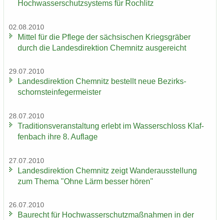
Hoch­was­ser­schutz­sys­tems für Roch­litz
02.08.2010
Mit­tel für die Pfle­ge der säch­si­schen Kriegs­grä­ber
durch die Lan­des­di­rek­ti­on Chem­nitz aus­ge­reicht
29.07.2010
Lan­des­di­rek­ti­on Chem­nitz be­stellt neue Be­zirks­
schorn­stein­fe­ger­meis­ter
28.07.2010
Tra­di­ti­ons­ver­an­stal­tung er­lebt im Was­ser­schloss Klaf­
fen­bach ihre 8. Auf­la­ge
27.07.2010
Lan­des­di­rek­ti­on Chem­nitz zeigt Wan­der­aus­stel­lung
zum Thema "Ohne Lärm bes­ser hören"
26.07.2010
Bau­recht für Hoch­was­ser­schutz­maß­nah­men in der