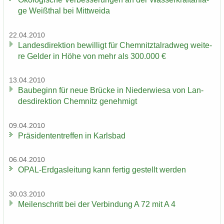
ge Weiß­thal bei Mitt­wei­da
22.04.2010
Lan­des­di­rek­ti­on be­wil­ligt für Chem­nitz­tal­rad­weg wei­te­
re Gel­der in Höhe von mehr als 300.000 €
13.04.2010
Bau­be­ginn für neue Brü­cke in Nie­der­wie­sa von Lan­
des­di­rek­ti­on Chem­nitz ge­neh­migt
09.04.2010
Prä­si­den­ten­tref­fen in Karls­bad
06.04.2010
OPAL-​Erdgasleitung kann fer­tig ge­stellt wer­den
30.03.2010
Mei­len­schritt bei der Ver­bin­dung A 72 mit A 4