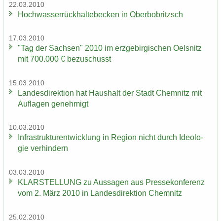
22.03.2010
Hoch­was­ser­rück­hal­te­be­cken in Ober­bobritzsch
17.03.2010
"Tag der Sach­sen" 2010 im erz­ge­bir­gi­schen Oels­nitz
mit 700.000 € be­zu­schusst
15.03.2010
Lan­des­di­rek­ti­on hat Haus­halt der Stadt Chem­nitz mit
Auf­la­gen ge­neh­migt
10.03.2010
In­fra­struk­tur­ent­wick­lung in Re­gi­on nicht durch Ideo­lo­
gie ver­hin­dern
03.03.2010
KLAR­STEL­LUNG zu Aus­sa­gen aus Pres­se­kon­fe­renz
vom 2. März 2010 in Lan­des­di­rek­ti­on Chem­nitz
25.02.2010