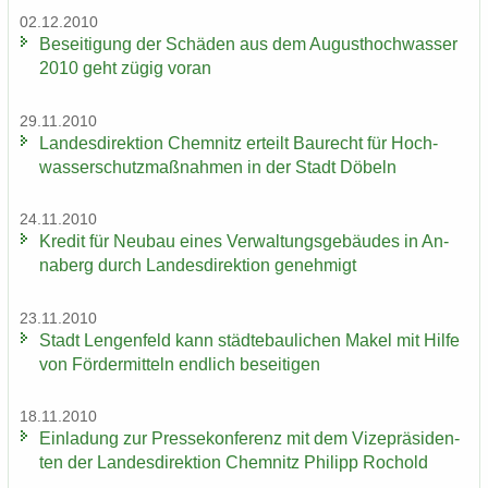
02.12.2010
Be­sei­ti­gung der Schä­den aus dem Au­gust­hoch­was­ser
2010 geht zügig voran
29.11.2010
Lan­des­di­rek­ti­on Chem­nitz er­teilt Bau­recht für Hoch­
was­ser­schutz­maß­nah­men in der Stadt Dö­beln
24.11.2010
Kre­dit für Neu­bau eines Ver­wal­tungs­ge­bäu­des in An­
na­berg durch Lan­des­di­rek­ti­on ge­neh­migt
23.11.2010
Stadt Len­gen­feld kann städ­te­bau­li­chen Makel mit Hilfe
von För­der­mit­teln end­lich be­sei­ti­gen
18.11.2010
Ein­la­dung zur Pres­se­kon­fe­renz mit dem Vi­ze­prä­si­den­
ten der Lan­des­di­rek­ti­on Chem­nitz Phil­ipp Ro­chold