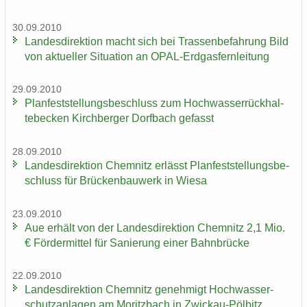
30.09.2010
Lan­des­di­rek­ti­on macht sich bei Tras­sen­be­fah­rung Bild
von ak­tu­el­ler Si­tua­ti­on an OPAL-​Erdgasfernleitung
29.09.2010
Plan­fest­stel­lungs­be­schluss zum Hoch­was­ser­rück­hal­
te­be­cken Kirch­ber­ger Dorf­bach ge­fasst
28.09.2010
Lan­des­di­rek­ti­on Chem­nitz er­lässt Plan­fest­stel­lungs­be­
schluss für Brü­cken­bau­werk in Wiesa
23.09.2010
Aue er­hält von der Lan­des­di­rek­ti­on Chem­nitz 2,1 Mio.
€ För­der­mit­tel für Sa­nie­rung einer Bahn­brü­cke
22.09.2010
Lan­des­di­rek­ti­on Chem­nitz ge­neh­migt Hoch­was­ser­
schutz­an­la­gen am Mo­ritz­bach in Zwickau-​Pölbitz