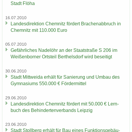
Stadt Flöha
16.07.2010
Lan­des­di­rek­ti­on Chem­nitz för­dert Bra­chen­ab­bruch in
Chem­nitz mit 110.000 Euro
05.07.2010
Ge­fähr­li­ches Na­del­öhr an der Staat­stra­ße S 206 im
Wei­ßen­bor­ner Orts­teil Bert­hels­dorf wird be­sei­tigt
30.06.2010
Stadt Mitt­wei­da er­hält für Sa­nie­rung und Umbau des
Gym­na­si­ums 550.000 € För­der­mit­tel
29.06.2010
Lan­des­di­rek­ti­on Chem­nitz för­dert mit 50.000 € Lern­
buch des Be­hin­der­ten­ver­bands Leip­zig
23.06.2010
Stadt Stoll­berg er­hält für Bau eines Funk­ti­ons­ge­bäu­