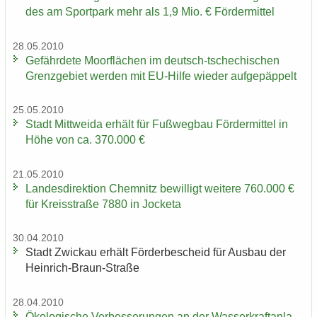
des am Sport­park mehr als 1,9 Mio. € För­der­mit­tel
28.05.2010
Ge­fähr­de­te Moor­flä­chen im deutsch-​tschechischen
Grenz­ge­biet wer­den mit EU-​Hilfe wie­der auf­ge­päp­pelt
25.05.2010
Stadt Mitt­wei­da er­hält für Fuß­weg­bau För­der­mit­tel in
Höhe von ca. 370.000 €
21.05.2010
Lan­des­di­rek­ti­on Chem­nitz be­wil­ligt wei­te­re 760.000 €
für Kreis­stra­ße 7880 in Jo­cke­ta
30.04.2010
Stadt Zwi­ckau er­hält För­der­be­scheid für Aus­bau der
Heinrich-​Braun-Straße
28.04.2010
Öko­lo­gi­sche Ver­bes­se­run­gen an der Was­ser­kraft­an­la­