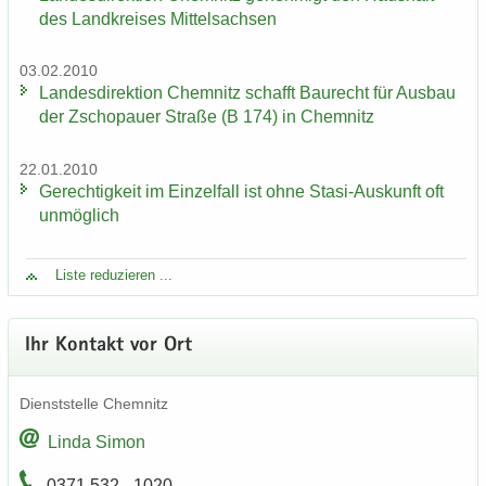
des Land­krei­ses Mit­tel­sach­sen
03.02.2010
Lan­des­di­rek­ti­on Chem­nitz schafft Bau­recht für Aus­bau
der Zscho­pau­er Stra­ße (B 174) in Chem­nitz
22.01.2010
Ge­rech­tig­keit im Ein­zel­fall ist ohne Stasi-​Auskunft oft
un­mög­lich
Liste re­du­zie­ren ...
Ihr Kon­takt vor Ort
Dienst­stel­le Chem­nitz
Linda Simon
0371 532 - 1020