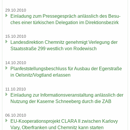
29.10.2010
Ein­la­dung zum Pres­se­ge­spräch an­läss­lich des Be­su­
ches einer tür­ki­schen De­le­ga­ti­on im Di­rek­ti­ons­be­zirk
15.10.2010
Lan­des­di­rek­ti­on Chem­nitz ge­neh­migt Ver­le­gung der
Staats­stra­ße 299 west­lich von Ro­de­wisch
14.10.2010
Plan­fest­stel­lungs­be­schluss für Aus­bau der Eger­stra­ße
in Oels­nitz/Vogt­land er­las­sen
11.10.2010
Ein­la­dung zur In­for­ma­ti­ons­ver­an­stal­tung an­läss­lich der
Nut­zung der Ka­ser­ne Schnee­berg durch die ZAB
06.10.2010
EU-​Kooperationsprojekt CLARA II zwi­schen Kar­lo­vy
Vary, Ober­fran­ken und Chem­nitz kann star­ten