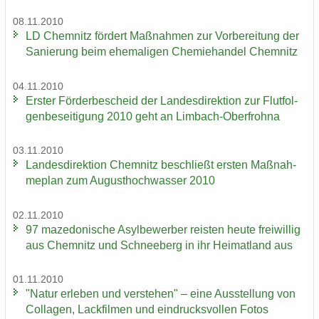
08.11.2010
LD Chem­nitz för­dert Maß­nah­men zur Vor­be­rei­tung der
Sa­nie­rung beim ehe­ma­li­gen Che­mie­han­del Chem­nitz
04.11.2010
Ers­ter För­der­be­scheid der Lan­des­di­rek­ti­on zur Flut­fol­
gen­be­sei­ti­gung 2010 geht an Limbach-​Oberfrohna
03.11.2010
Lan­des­di­rek­ti­on Chem­nitz be­schließt ers­ten Maß­nah­
me­plan zum Au­gust­hoch­was­ser 2010
02.11.2010
97 ma­ze­do­ni­sche Asyl­be­wer­ber reis­ten heute frei­wil­lig
aus Chem­nitz und Schnee­berg in ihr Hei­mat­land aus
01.11.2010
"Natur er­le­ben und ver­ste­hen" – eine Aus­stel­lung von
Col­la­gen, Lack­fil­men und ein­drucks­vol­len Fotos