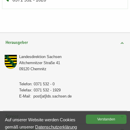
Herausgeber
Lan­des­di­rek­ti­on Sach­sen
Alt­chem­nit­zer Stra­ße 41
09120 Chem­nitz
Te­le­fon: 0371 532 - 0
Te­le­fax: 0371 532 - 1929
E-​Mail:
post[at]lds.sach­sen.de
Service
Auf un­se­rer Web­site wer­den Coo­kies
Ver­stan­den
gemäß un­se­rer
Da­ten­schutz­er­klä­rung
Verwandte Portale