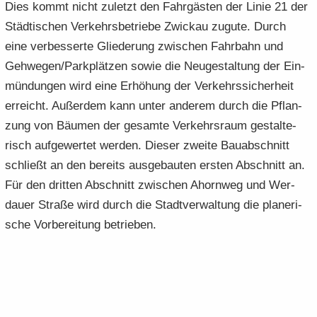
Dies kommt nicht zu­letzt den Fahr­gäs­ten der Linie 21 der
Städ­ti­schen Ver­kehrs­be­trie­be Zwi­ckau zu­gu­te. Durch
eine ver­bes­ser­te Glie­de­rung zwi­schen Fahr­bahn und
Geh­we­gen/Park­plät­zen sowie die Neu­ge­stal­tung der Ein­
mün­dun­gen wird eine Er­hö­hung der Ver­kehrs­si­cher­heit
er­reicht. Au­ßer­dem kann unter an­de­rem durch die Pflan­
zung von Bäu­men der ge­sam­te Ver­kehrs­raum ge­stal­te­
risch auf­ge­wer­tet wer­den. Die­ser zwei­te Bau­ab­schnitt
schließt an den be­reits aus­ge­bau­ten ers­ten Ab­schnitt an.
Für den drit­ten Ab­schnitt zwi­schen Ahorn­weg und Wer­
dau­er Stra­ße wird durch die Stadt­ver­wal­tung die pla­ne­ri­
sche Vor­be­rei­tung be­trie­ben.