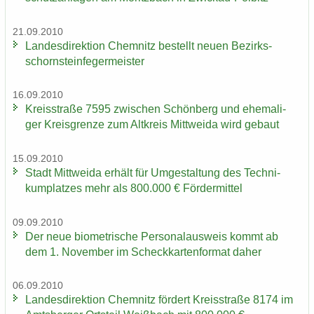
21.09.2010
Lan­des­di­rek­ti­on Chem­nitz be­stellt neuen Be­zirks­
schorn­stein­fe­ger­meis­ter
16.09.2010
Kreis­stra­ße 7595 zwi­schen Schön­berg und ehe­ma­li­
ger Kreis­gren­ze zum Alt­kreis Mitt­wei­da wird ge­baut
15.09.2010
Stadt Mitt­wei­da er­hält für Um­ge­stal­tung des Tech­ni­
kum­plat­zes mehr als 800.000 € För­der­mit­tel
09.09.2010
Der neue bio­me­tri­sche Per­so­nal­aus­weis kommt ab
dem 1. No­vem­ber im Scheck­kar­ten­for­mat daher
06.09.2010
Lan­des­di­rek­ti­on Chem­nitz för­dert Kreis­stra­ße 8174 im