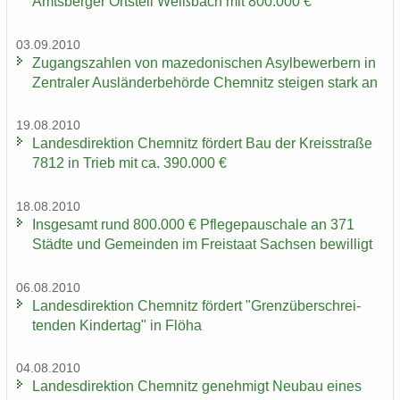
Amts­ber­ger Orts­teil Weiß­bach mit 800.000 €
03.09.2010
Zu­gangs­zah­len von ma­ze­do­ni­schen Asyl­be­wer­bern in
Zen­tra­ler Aus­län­der­be­hör­de Chem­nitz stei­gen stark an
19.08.2010
Lan­des­di­rek­ti­on Chem­nitz för­dert Bau der Kreis­stra­ße
7812 in Trieb mit ca. 390.000 €
18.08.2010
Ins­ge­samt rund 800.000 € Pfle­ge­pau­scha­le an 371
Städ­te und Ge­mein­den im Frei­staat Sach­sen be­wil­ligt
06.08.2010
Lan­des­di­rek­ti­on Chem­nitz för­dert "Grenz­über­schrei­
ten­den Kin­der­tag" in Flöha
04.08.2010
Lan­des­di­rek­ti­on Chem­nitz ge­neh­migt Neu­bau eines