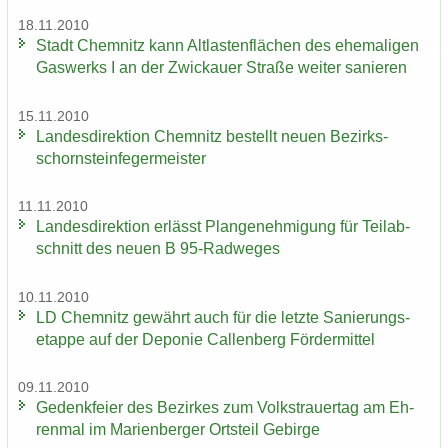
18.11.2010
Stadt Chem­nitz kann Alt­las­ten­flä­chen des ehe­ma­li­gen
Gas­werks I an der Zwi­ckau­er Stra­ße wei­ter sa­nie­ren
15.11.2010
Lan­des­di­rek­ti­on Chem­nitz be­stellt neuen Be­zirks­
schorn­stein­fe­ger­meis­ter
11.11.2010
Lan­des­di­rek­ti­on er­lässt Plan­ge­neh­mi­gung für Teil­ab­
schnitt des neuen B 95-​Radweges
10.11.2010
LD Chem­nitz ge­währt auch für die letz­te Sa­nie­rungs­
etap­pe auf der De­po­nie Cal­len­berg För­der­mit­tel
09.11.2010
Ge­denk­fei­er des Be­zir­kes zum Volks­trau­er­tag am Eh­
ren­mal im Ma­ri­en­ber­ger Orts­teil Ge­bir­ge