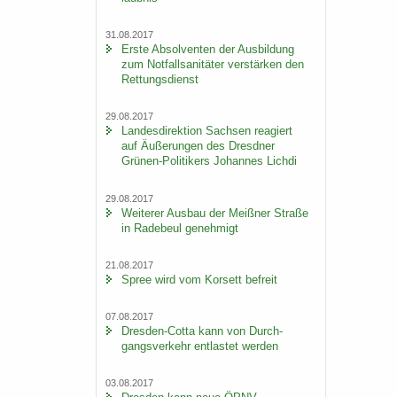
31.08.2017
Erste Ab­sol­ven­ten der Aus­bil­dung
zum Not­fall­sa­ni­tä­ter ver­stär­ken den
Ret­tungs­dienst
29.08.2017
Lan­des­di­rek­ti­on Sach­sen re­agiert
auf Äu­ße­run­gen des Dresd­ner
Grünen-​Politikers Jo­han­nes Lich­di
29.08.2017
Wei­te­rer Aus­bau der Meiß­ner Stra­ße
in Ra­de­beul ge­neh­migt
21.08.2017
Spree wird vom Kor­sett be­freit
07.08.2017
Dresden-​Cotta kann von Durch­
gangs­ver­kehr ent­las­tet wer­den
03.08.2017