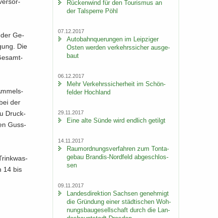
ver­sor­
Rü­cken­wind für den Tou­ris­mus an
der Tal­sper­re Pöhl
07.12.2017
m der Ge­
Au­to­bahn­que­run­gen im Leip­zi­ger
ü­gung. Die
Osten wer­den ver­kehrs­si­cher aus­ge­
baut
Ge­samt­
06.12.2017
Mehr Ver­kehrs­si­cher­heit im Schön­
 Am­mels­
fel­der Hoch­land
 bei der
29.11.2017
 zu Druck­
Eine alte Sünde wird end­lich ge­tilgt
ten Guss­
14.11.2017
Raum­ord­nungs­ver­fah­ren zum Ton­ta­
ge­bau Brandis-​Nordfeld ab­ge­schlos­
Trink­was­
sen
n 14 bis
09.11.2017
Lan­des­di­rek­ti­on Sach­sen ge­neh­migt
die Grün­dung einer städ­ti­schen Woh­
nungs­bau­ge­sell­schaft durch die Lan­