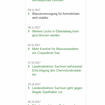
des­haupt­stadt Dres­den
09.11.2017
Was­ser­ver­sor­gung für Am­mels­hain
wird sta­bi­ler
08.11.2017
Wei­te­re Lücke in El­be­rad­weg kann
ge­schlos­sen wer­den
02.11.2017
Mehr Kom­fort für Was­ser­wan­de­rer
am Cos­pu­de­ner See
27.10.2017
Lan­des­di­rek­ti­on Sach­sen be­für­wor­tet
Er­tüch­ti­gung des Chem­nitz­tal­via­duk­
tes
24.10.2017
Lan­des­di­rek­ti­on Sach­sen geht gegen
il­le­ga­le Spiel­hal­len vor
05.10.2017