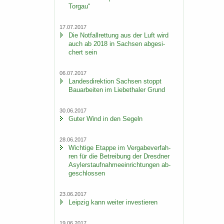
Tor­gau“
17.07.2017
Die Not­fall­ret­tung aus der Luft wird
auch ab 2018 in Sach­sen ab­ge­si­
chert sein
06.07.2017
Lan­des­di­rek­ti­on Sach­sen stoppt
Bau­ar­bei­ten im Lie­be­tha­ler Grund
30.06.2017
Guter Wind in den Se­geln
28.06.2017
Wich­ti­ge Etap­pe im Ver­ga­be­ver­fah­
ren für die Be­trei­bung der Dresd­ner
Asy­ler­st­auf­nah­me­ein­rich­tun­gen ab­
ge­schlos­sen
23.06.2017
Leip­zig kann wei­ter in­ves­tie­ren
19.06.2017