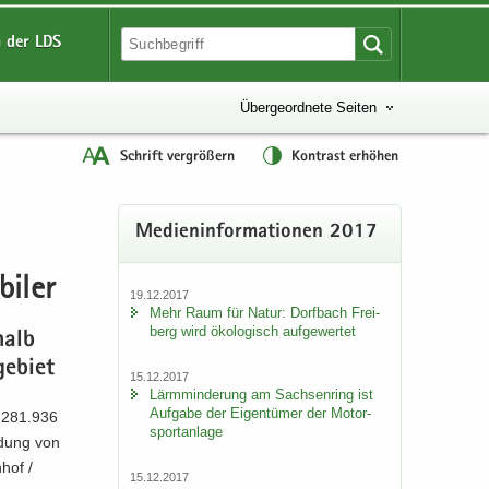
 der LDS
Übergeordnete Seiten
Schrift vergrößern
Kontrast erhöhen
Me­di­en­in­for­ma­tio­nen 2017
i­ler
19.12.2017
Mehr Raum für Natur: Dorf­bach Frei­
berg wird öko­lo­gisch auf­ge­wer­tet
halb
ge­biet
15.12.2017
Lärm­min­de­rung am Sach­sen­ring ist
Auf­ga­be der Ei­gen­tü­mer der Mo­tor­
n 281.936
sport­an­la­ge
n­dung von
­hof /
15.12.2017