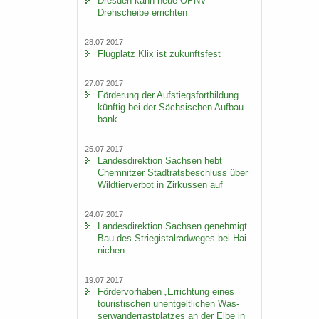
Dres­den kann neue ÖPNV-​
Drehscheibe er­rich­ten
28.07.2017
Flug­platz Klix ist zu­kunfts­fest
27.07.2017
För­de­rung der Auf­stiegs­fort­bil­dung
künf­tig bei der Säch­si­schen Auf­bau­
bank
25.07.2017
Lan­des­di­rek­ti­on Sach­sen hebt
Chem­nit­zer Stadt­rats­be­schluss über
Wild­tier­ver­bot in Zir­kus­sen auf
24.07.2017
Lan­des­di­rek­ti­on Sach­sen ge­neh­migt
Bau des Strie­gi­st­al­rad­we­ges bei Hai­
ni­chen
19.07.2017
För­der­vor­ha­ben „Er­rich­tung eines
tou­ris­ti­schen un­ent­gelt­li­chen Was­
ser­wan­der­rast­plat­zes an der Elbe in