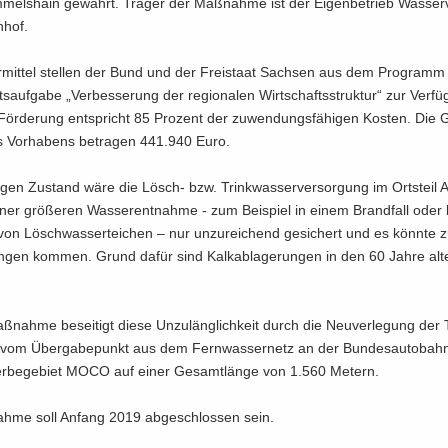
m­mels­hain ge­währt. Trä­ger der Maß­nah­me ist der Ei­gen­be­trieb Was­ser­
­hof.
r­mit­tel stel­len der Bund und der Frei­staat Sach­sen aus dem Pro­gram
s­auf­ga­be „Ver­bes­se­rung der re­gio­na­len Wirt­schafts­struk­tur“ zur Ver­f
ör­de­rung ent­spricht 85 Pro­zent der zu­wen­dungs­fä­hi­gen Kos­ten. Die 
s Vor­ha­bens be­tra­gen 441.940 Euro.
ti­gen Zu­stand wäre die Lösch-​ bzw. Trink­was­ser­ver­sor­gung im Orts­teil
ner grö­ße­ren Was­ser­ent­nah­me - zum Bei­spiel in einem Brand­fall oder
 von Lösch­was­ser­tei­chen – nur un­zu­rei­chend ge­si­chert und es könn­te
­gen kom­men. Grund dafür sind Kalk­ab­la­ge­run­gen in den 60 Jahre al
­nah­me be­sei­tigt diese Un­zu­läng­lich­keit durch die Neu­ver­le­gung der 
ng vom Über­ga­be­punkt aus dem Fern­was­ser­netz an der Bun­des­au­to­bah
­be­ge­biet MOCO auf einer Ge­samt­län­ge von 1.560 Me­tern.
h­me soll An­fang 2019 ab­ge­schlos­sen sein.