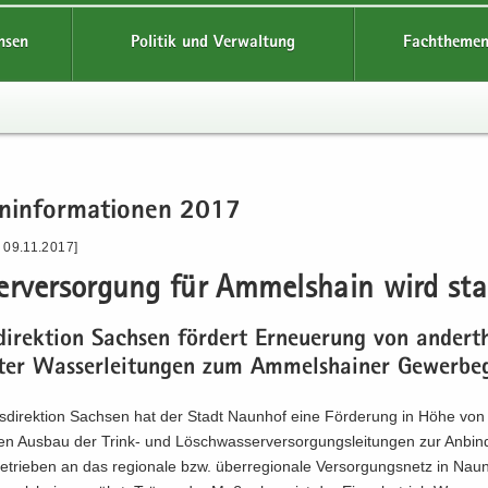
hsen
Politik und Verwaltung
Fachthemen
n­in­for­ma­tio­nen 2017
 09.11.2017]
r­ver­sor­gung für Am­mels­hain wird sta­b
di­rek­ti­on Sach­sen för­dert Er­neue­rung von an­dert­
­ter Was­ser­lei­tun­gen zum Am­mels­hai­ner Ge­wer­be­
s­di­rek­ti­on Sach­sen hat der Stadt Naun­hof eine För­de­rung in Höhe vo
n Aus­bau der Trink-​ und Lösch­was­ser­ver­sor­gungs­lei­tun­gen zur An­bi
e­trie­ben an das re­gio­na­le bzw. über­re­gio­na­le Ver­sor­gungs­netz in Naun