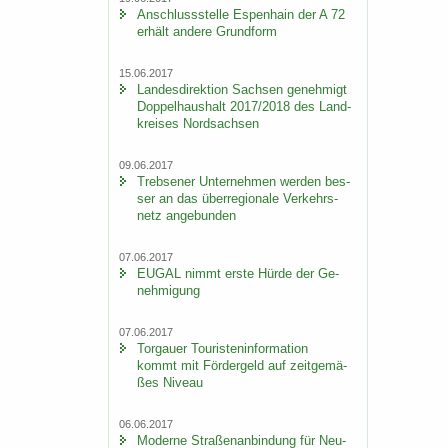
An­schluss­stel­le Es­pen­hain der A 72
er­hält an­de­re Grund­form
15.06.2017
Lan­des­di­rek­ti­on Sach­sen ge­neh­migt
Dop­pel­haus­halt 2017/2018 des Land­
krei­ses Nord­sach­sen
09.06.2017
Trebse­ner Un­ter­neh­men wer­den bes­
ser an das über­re­gio­na­le Ver­kehrs­
netz an­ge­bun­den
07.06.2017
EUGAL nimmt erste Hürde der Ge­
neh­mi­gung
07.06.2017
Tor­gau­er Tou­ris­ten­in­for­ma­ti­on
kommt mit För­der­geld auf zeit­ge­mä­
ßes Ni­veau
06.06.2017
Mo­der­ne Stra­ßen­an­bin­dung für Neu­