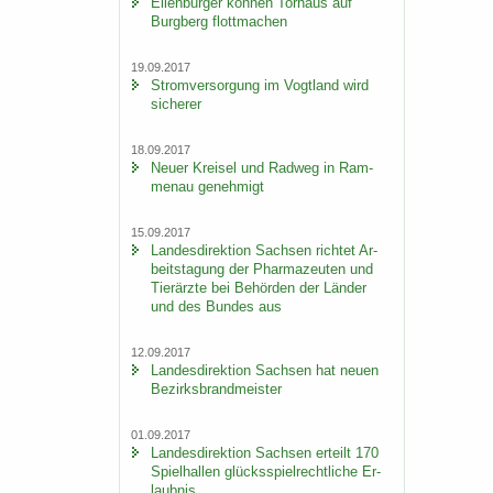
Ei­len­bur­ger kön­nen Tor­haus auf
Burg­berg flott­ma­chen
19.09.2017
Strom­ver­sor­gung im Vogt­land wird
si­che­rer
18.09.2017
Neuer Krei­sel und Rad­weg in Ram­
men­au ge­neh­migt
15.09.2017
Lan­des­di­rek­ti­on Sach­sen rich­tet Ar­
beits­ta­gung der Phar­ma­zeu­ten und
Tier­ärz­te bei Be­hör­den der Län­der
und des Bun­des aus
12.09.2017
Lan­des­di­rek­ti­on Sach­sen hat neuen
Be­zirks­brand­meis­ter
01.09.2017
Lan­des­di­rek­ti­on Sach­sen er­teilt 170
Spiel­hal­len glücks­spiel­recht­li­che Er­
laub­nis