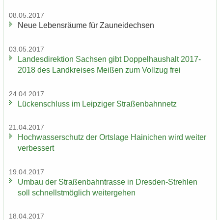
08.05.2017
Neue Le­bens­räu­me für Zaun­ei­dech­sen
03.05.2017
Lan­des­di­rek­ti­on Sach­sen gibt Dop­pel­haus­halt 2017-
2018 des Land­krei­ses Mei­ßen zum Voll­zug frei
24.04.2017
Lü­cken­schluss im Leip­zi­ger Stra­ßen­bahn­netz
21.04.2017
Hoch­was­ser­schutz der Orts­la­ge Hai­ni­chen wird wei­ter
ver­bes­sert
19.04.2017
Umbau der Stra­ßen­bahn­tras­se in Dresden-​Strehlen
soll schnellst­mög­lich wei­ter­ge­hen
18.04.2017