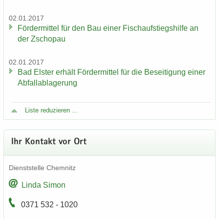
02.01.2017
För­der­mit­tel für den Bau einer Fisch­auf­stiegs­hil­fe an
der Zscho­pau
02.01.2017
Bad Els­ter er­hält För­der­mit­tel für die Be­sei­ti­gung einer
Ab­fall­ab­la­ge­rung
Liste re­du­zie­ren ...
Ihr Kon­takt vor Ort
Dienst­stel­le Chem­nitz
Linda Simon
0371 532 - 1020