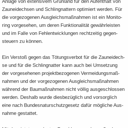
An­la­ge von ex­ten­si­vem Grün­land für den Auf­ent­halt von
Zaun­ei­dech­sen und Schlin­g­nat­tern op­ti­miert wer­den. Für
die vor­ge­zo­ge­nen Aus­gleichs­maß­nah­men ist ein Mo­ni­to­
ring vor­ge­se­hen, um deren Funk­tio­na­li­tät ge­währ­leis­ten
und im Falle von Fehl­ent­wick­lun­gen recht­zei­tig ge­gen­
steu­ern zu kön­nen.
Ein Ver­stoß gegen das Tö­tungs­ver­bot für die Zaun­ei­dech­
se und für die Schlin­g­nat­ter kann auch bei Um­set­zung
der vor­ge­se­he­nen pro­jekt­be­zo­ge­nen Ver­mei­dungs­maß­
nah­men und der vor­ge­zo­ge­nen Aus­gleichs­maß­nah­men
wäh­rend der Bau­maß­nah­men nicht völ­lig aus­ge­schlos­sen
wer­den. Des­halb wurde dies­be­züg­lich und vor­sorg­lich
eine nach Bun­des­na­tur­schutz­ge­setz dafür mög­li­che Aus­
nah­me ge­stat­tet.