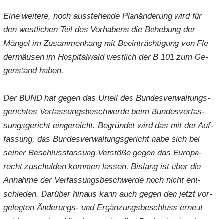
Eine wei­te­re, noch aus­ste­hen­de Plan­än­de­rung wird für
den west­li­chen Teil des Vor­ha­bens die Be­he­bung der
Män­gel im Zu­sam­men­hang mit Be­ein­träch­ti­gung von Fle­
der­mäu­sen im Hos­pi­tal­wald west­lich der B 101 zum Ge­
gen­stand haben.
Der BUND hat gegen das Ur­teil des Bun­des­ver­wal­tungs­
ge­rich­tes Ver­fas­sungs­be­schwer­de beim Bun­des­ver­fas­
sungs­ge­richt ein­ge­reicht. Be­grün­det wird das mit der Auf­
fas­sung, das Bun­des­ver­wal­tungs­ge­richt habe sich bei
sei­ner Be­schluss­fas­sung Ver­stö­ße gegen das Eu­ro­pa­
recht zu­schul­den kom­men las­sen. Bis­lang ist über die
An­nah­me der Ver­fas­sungs­be­schwer­de noch nicht ent­
schie­den. Dar­über hin­aus kann auch gegen den jetzt vor­
ge­leg­ten Änderungs-​ und Er­gän­zungs­be­schluss er­neut