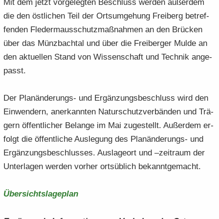
Mit dem jetzt vor­ge­leg­ten Be­schluss wer­den au­ßer­dem
die den öst­li­chen Teil der Orts­um­ge­hung Frei­berg be­tref­
fen­den Fle­der­maus­schutz­maß­nah­men an den Brü­cken
über das Münz­bach­tal und über die Frei­ber­ger Mulde an
den ak­tu­el­len Stand von Wis­sen­schaft und Tech­nik an­ge­
passt.
Der Planänderungs-​ und Er­gän­zungs­be­schluss wird den
Ein­wen­dern, an­er­kann­ten Na­tur­schutz­ver­bän­den und Trä­
gern öf­fent­li­cher Be­lan­ge im Mai zu­ge­stellt. Au­ßer­dem er­
folgt die öf­fent­li­che Aus­le­gung des Planänderungs-​ und
Er­gän­zungs­be­schlus­ses. Aus­la­ge­ort und –zeit­raum der
Un­ter­la­gen wer­den vor­her orts­üb­lich be­kannt­ge­macht.
Über­sichts­la­ge­plan