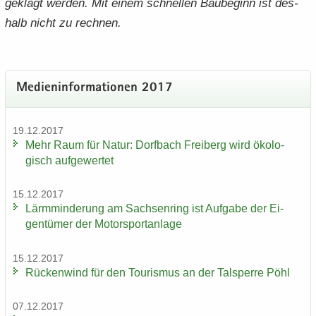
ge­klagt wer­den. Mit einem schnel­len Bau­be­ginn ist des­
halb nicht zu rech­nen.
Me­di­en­in­for­ma­tio­nen 2017
19.12.2017
Mehr Raum für Natur: Dorf­bach Frei­berg wird öko­lo­
gisch auf­ge­wer­tet
15.12.2017
Lärm­min­de­rung am Sach­sen­ring ist Auf­ga­be der Ei­
gen­tü­mer der Mo­tor­sport­an­la­ge
15.12.2017
Rü­cken­wind für den Tou­ris­mus an der Tal­sper­re Pöhl
07.12.2017