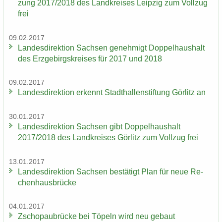
zung 2017/2018 des Land­krei­ses Leip­zig zum Voll­zug
frei
09.02.2017
Lan­des­di­rek­ti­on Sach­sen ge­neh­migt Dop­pel­haus­halt
des Erz­ge­birgs­krei­ses für 2017 und 2018
09.02.2017
Lan­des­di­rek­ti­on er­kennt Stadt­hal­len­stif­tung Gör­litz an
30.01.2017
Lan­des­di­rek­ti­on Sach­sen gibt Dop­pel­haus­halt
2017/2018 des Land­krei­ses Gör­litz zum Voll­zug frei
13.01.2017
Lan­des­di­rek­ti­on Sach­sen be­stä­tigt Plan für neue Re­
chen­haus­brü­cke
04.01.2017
Zscho­pau­brü­cke bei Tö­peln wird neu ge­baut