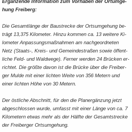
Er­gän­zen­de In­for­ma­ti­on zum Vor­ha­ben der Ort­um­ge­
hung Frei­berg:
Die Ge­samt­län­ge der Bau­stre­cke der Orts­um­ge­hung be­
trägt 13,375 Ki­lo­me­ter. Hinzu kom­men ca. 13 wei­te­re Ki­
lo­me­ter An­pas­sungs­maß­nah­men am nach­ge­ord­ne­ten
Netz (Staats-​, Kreis-​ und Ge­mein­de­stra­ßen sowie öf­fent­
li­che Feld- und Wald­we­ge). Fer­ner wer­den 24 Brü­cken er­
rich­tet. Die größ­te davon ist die Brü­cke über die Frei­ber­
ger Mulde mit einer lich­ten Weite von 356 Me­tern und
einer lich­ten Höhe von 30 Me­tern.
Der öst­li­che Ab­schnitt, für den die Planer­gän­zung jetzt
ab­ge­schlos­sen wurde, um­fasst mit einer Länge von ca. 7
Ki­lo­me­tern etwas mehr als der Hälf­te der Ge­samt­stre­cke
der Frei­ber­ger Orts­um­ge­hung.