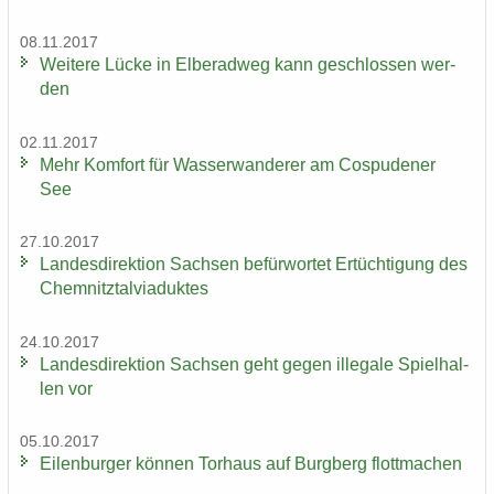
08.11.2017
Wei­te­re Lücke in El­be­rad­weg kann ge­schlos­sen wer­
den
02.11.2017
Mehr Kom­fort für Was­ser­wan­de­rer am Cos­pu­de­ner
See
27.10.2017
Lan­des­di­rek­ti­on Sach­sen be­für­wor­tet Er­tüch­ti­gung des
Chem­nitz­tal­via­duk­tes
24.10.2017
Lan­des­di­rek­ti­on Sach­sen geht gegen il­le­ga­le Spiel­hal­
len vor
05.10.2017
Ei­len­bur­ger kön­nen Tor­haus auf Burg­berg flott­ma­chen