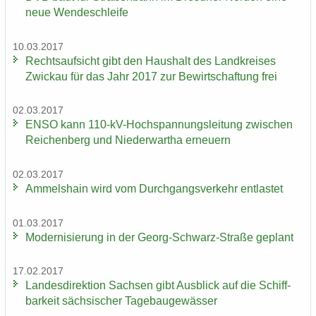
neue Wen­de­schlei­fe
10.03.2017
Rechts­auf­sicht gibt den Haus­halt des Land­krei­ses
Zwi­ckau für das Jahr 2017 zur Be­wirt­schaf­tung frei
02.03.2017
ENSO kann 110-​kV-Hochspannungsleitung zwi­schen
Rei­chen­berg und Nie­der­wartha er­neu­ern
02.03.2017
Am­mels­hain wird vom Durch­gangs­ver­kehr ent­las­tet
01.03.2017
Mo­der­ni­sie­rung in der Georg-​Schwarz-Straße ge­plant
17.02.2017
Lan­des­di­rek­ti­on Sach­sen gibt Aus­blick auf die Schiff­
bar­keit säch­si­scher Ta­ge­bau­ge­wäs­ser