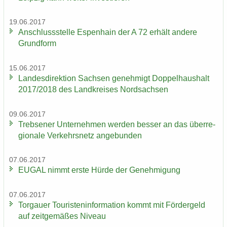
19.06.2017
An­schluss­stel­le Es­pen­hain der A 72 er­hält an­de­re
Grund­form
15.06.2017
Lan­des­di­rek­ti­on Sach­sen ge­neh­migt Dop­pel­haus­halt
2017/2018 des Land­krei­ses Nord­sach­sen
09.06.2017
Trebse­ner Un­ter­neh­men wer­den bes­ser an das über­re­
gio­na­le Ver­kehrs­netz an­ge­bun­den
07.06.2017
EUGAL nimmt erste Hürde der Ge­neh­mi­gung
07.06.2017
Tor­gau­er Tou­ris­ten­in­for­ma­ti­on kommt mit För­der­geld
auf zeit­ge­mä­ßes Ni­veau