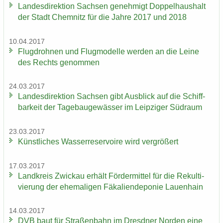
Lan­des­di­rek­ti­on Sach­sen ge­neh­migt Dop­pel­haus­halt
der Stadt Chem­nitz für die Jahre 2017 und 2018
10.04.2017
Flug­droh­nen und Flug­mo­del­le wer­den an die Leine
des Rechts ge­nom­men
24.03.2017
Lan­des­di­rek­ti­on Sach­sen gibt Aus­blick auf die Schiff­
bar­keit der Ta­ge­bau­ge­wäs­ser im Leip­zi­ger Süd­raum
23.03.2017
Künst­li­ches Was­ser­re­ser­voi­re wird ver­grö­ßert
17.03.2017
Land­kreis Zwi­ckau er­hält För­der­mit­tel für die Re­kul­ti­
vie­rung der ehe­ma­li­gen Fä­ka­li­en­de­po­nie Lau­en­hain
14.03.2017
DVB baut für Stra­ßen­bahn im Dresd­ner Nor­den eine