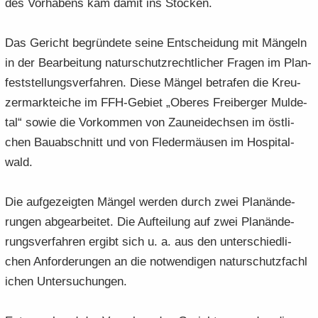
des Vor­ha­bens kam damit ins Sto­cken.
Das Ge­richt be­grün­de­te seine Ent­schei­dung mit Män­geln
in der Be­ar­bei­tung na­tur­schutz­recht­li­cher Fra­gen im Plan­
fest­stel­lungs­ver­fah­ren. Diese Män­gel be­tra­fen die Kreu­
zer­mark­tei­che im FFH-​Gebiet „Obe­res Frei­ber­ger Mul­de­
tal“ sowie die Vor­kom­men von Zaun­ei­dech­sen im öst­li­
chen Bau­ab­schnitt und von Fle­der­mäu­sen im Hos­pi­tal­
wald.
Die auf­ge­zeig­ten Män­gel wer­den durch zwei Plan­än­de­
run­gen ab­ge­ar­bei­tet. Die Auf­tei­lung auf zwei Plan­än­de­
rungs­ver­fah­ren er­gibt sich u. a. aus den un­ter­schied­li­
chen An­for­de­run­gen an die not­wen­di­gen na­tur­schutz­fach­l
i­chen Un­ter­su­chun­gen.