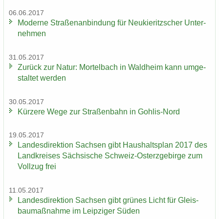
06.06.2017
Mo­der­ne Stra­ßen­an­bin­dung für Neu­kie­ritz­scher Un­ter­
neh­men
31.05.2017
Zu­rück zur Natur: Mor­tel­bach in Wald­heim kann um­ge­
stal­tet wer­den
30.05.2017
Kür­ze­re Wege zur Stra­ßen­bahn in Gohlis-​Nord
19.05.2017
Lan­des­di­rek­ti­on Sach­sen gibt Haus­halts­plan 2017 des
Land­krei­ses Säch­si­sche Schweiz-​Osterzgebirge zum
Voll­zug frei
11.05.2017
Lan­des­di­rek­ti­on Sach­sen gibt grü­nes Licht für Gleis­
bau­maß­nah­me im Leip­zi­ger Süden