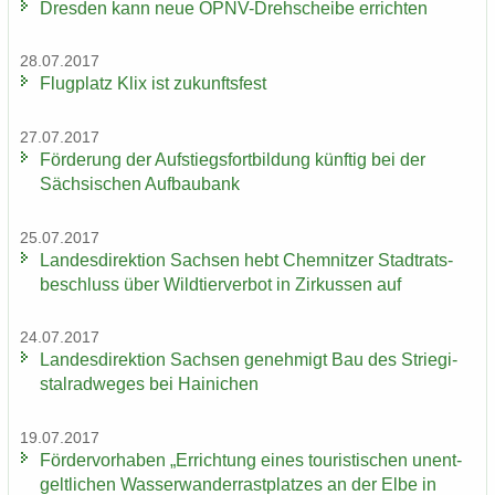
Dres­den kann neue ÖPNV-​Drehscheibe er­rich­ten
28.07.2017
Flug­platz Klix ist zu­kunfts­fest
27.07.2017
För­de­rung der Auf­stiegs­fort­bil­dung künf­tig bei der
Säch­si­schen Auf­bau­bank
25.07.2017
Lan­des­di­rek­ti­on Sach­sen hebt Chem­nit­zer Stadt­rats­
be­schluss über Wild­tier­ver­bot in Zir­kus­sen auf
24.07.2017
Lan­des­di­rek­ti­on Sach­sen ge­neh­migt Bau des Strie­gi­
st­al­rad­we­ges bei Hai­ni­chen
19.07.2017
För­der­vor­ha­ben „Er­rich­tung eines tou­ris­ti­schen un­ent­
gelt­li­chen Was­ser­wan­der­rast­plat­zes an der Elbe in