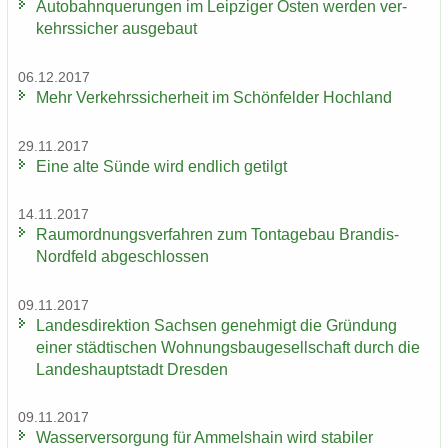
Au­to­bahn­que­run­gen im Leip­zi­ger Osten wer­den ver­
kehrs­si­cher aus­ge­baut
06.12.2017
Mehr Ver­kehrs­si­cher­heit im Schön­fel­der Hoch­land
29.11.2017
Eine alte Sünde wird end­lich ge­tilgt
14.11.2017
Raum­ord­nungs­ver­fah­ren zum Ton­ta­ge­bau Brandis-​
Nordfeld ab­ge­schlos­sen
09.11.2017
Lan­des­di­rek­ti­on Sach­sen ge­neh­migt die Grün­dung
einer städ­ti­schen Woh­nungs­bau­ge­sell­schaft durch die
Lan­des­haupt­stadt Dres­den
09.11.2017
Was­ser­ver­sor­gung für Am­mels­hain wird sta­bi­ler