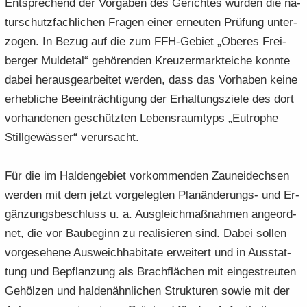
Ent­spre­chend der Vor­ga­ben des Ge­rich­tes wur­den die na­
tur­schutz­fach­li­chen Fra­gen einer er­neu­ten Prü­fung un­ter­
zo­gen. In Bezug auf die zum FFH-​Gebiet „Obe­res Frei­
ber­ger Mul­de­tal“ ge­hö­ren­den Kreu­zer­mark­tei­che konn­te
dabei her­aus­ge­ar­bei­tet wer­den, dass das Vor­ha­ben keine
er­heb­li­che Be­ein­träch­ti­gung der Er­hal­tungs­zie­le des dort
vor­han­de­nen ge­schütz­ten Le­bens­raum­typs „Eu­tro­phe
Still­ge­wäs­ser“ ver­ur­sacht.
Für die im Hal­den­ge­biet vor­kom­men­den Zaun­ei­dech­sen
wer­den mit dem jetzt vor­ge­leg­ten Planänderungs-​ und Er­
gän­zungs­be­schluss u. a. Aus­gleich­maß­nah­men an­ge­ord­
net, die vor Bau­be­ginn zu rea­li­sie­ren sind. Dabei sol­len
vor­ge­se­he­ne Aus­weich­ha­bi­ta­te er­wei­tert und in Aus­stat­
tung und Be­pflan­zung als Brach­flä­chen mit ein­ge­streu­ten
Ge­höl­zen und hal­den­ähn­li­chen Struk­tu­ren sowie mit der