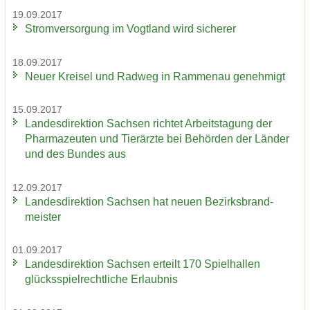
19.09.2017
Strom­ver­sor­gung im Vogt­land wird si­che­rer
18.09.2017
Neuer Krei­sel und Rad­weg in Ram­men­au ge­neh­migt
15.09.2017
Lan­des­di­rek­ti­on Sach­sen rich­tet Ar­beits­ta­gung der
Phar­ma­zeu­ten und Tier­ärz­te bei Be­hör­den der Län­der
und des Bun­des aus
12.09.2017
Lan­des­di­rek­ti­on Sach­sen hat neuen Be­zirks­brand­
meis­ter
01.09.2017
Lan­des­di­rek­ti­on Sach­sen er­teilt 170 Spiel­hal­len
glücks­spiel­recht­li­che Er­laub­nis