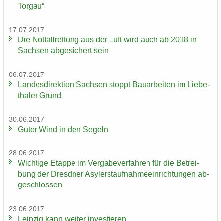
Tor­gau“
17.07.2017
Die Not­fall­ret­tung aus der Luft wird auch ab 2018 in
Sach­sen ab­ge­si­chert sein
06.07.2017
Lan­des­di­rek­ti­on Sach­sen stoppt Bau­ar­bei­ten im Lie­be­
tha­ler Grund
30.06.2017
Guter Wind in den Se­geln
28.06.2017
Wich­ti­ge Etap­pe im Ver­ga­be­ver­fah­ren für die Be­trei­
bung der Dresd­ner Asy­ler­st­auf­nah­me­ein­rich­tun­gen ab­
ge­schlos­sen
23.06.2017
Leip­zig kann wei­ter in­ves­tie­ren