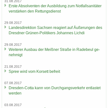
31.08.2017
Erste Ab­sol­ven­ten der Aus­bil­dung zum Not­fall­sa­ni­tä­ter
ver­stär­ken den Ret­tungs­dienst
29.08.2017
Lan­des­di­rek­ti­on Sach­sen re­agiert auf Äu­ße­run­gen des
Dresd­ner Grünen-​Politikers Jo­han­nes Lich­di
29.08.2017
Wei­te­rer Aus­bau der Meiß­ner Stra­ße in Ra­de­beul ge­
neh­migt
21.08.2017
Spree wird vom Kor­sett be­freit
07.08.2017
Dresden-​Cotta kann von Durch­gangs­ver­kehr ent­las­tet
wer­den
03.08.2017