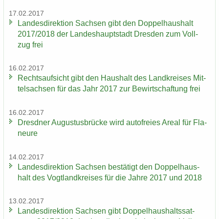
17.02.2017
Lan­des­di­rek­ti­on Sach­sen gibt den Dop­pel­haus­halt
2017/2018 der Lan­des­haupt­stadt Dres­den zum Voll­
zug frei
16.02.2017
Rechts­auf­sicht gibt den Haus­halt des Land­krei­ses Mit­
tel­sach­sen für das Jahr 2017 zur Be­wirt­schaf­tung frei
16.02.2017
Dresd­ner Au­gus­tus­brü­cke wird au­to­frei­es Areal für Fla­
neu­re
14.02.2017
Lan­des­di­rek­ti­on Sach­sen be­stä­tigt den Dop­pel­haus­
halt des Vogt­land­krei­ses für die Jahre 2017 und 2018
13.02.2017
Lan­des­di­rek­ti­on Sach­sen gibt Dop­pel­haus­halts­sat­