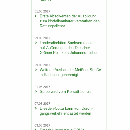
31.08.2017
Erste Ab­sol­ven­ten der Aus­bil­dung
zum Not­fall­sa­ni­tä­ter ver­stär­ken den
Ret­tungs­dienst
29.08.2017
Lan­des­di­rek­ti­on Sach­sen re­agiert
auf Äu­ße­run­gen des Dresd­ner
Grünen-​Politikers Jo­han­nes Lich­di
29.08.2017
Wei­te­rer Aus­bau der Meiß­ner Stra­ße
in Ra­de­beul ge­neh­migt
21.08.2017
Spree wird vom Kor­sett be­freit
07.08.2017
Dresden-​Cotta kann von Durch­
gangs­ver­kehr ent­las­tet wer­den
03.08.2017