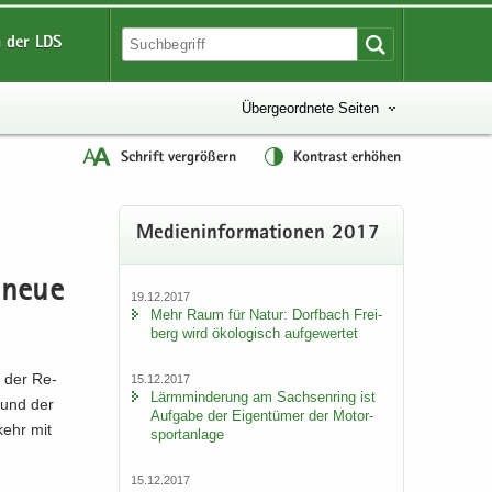
 der LDS
Übergeordnete Seiten
Schrift vergrößern
Kontrast erhöhen
Me­di­en­in­for­ma­tio­nen 2017
r neue
19.12.2017
Mehr Raum für Natur: Dorf­bach Frei­
berg wird öko­lo­gisch auf­ge­wer­tet
u der Re­
15.12.2017
Lärm­min­de­rung am Sach­sen­ring ist
u und der
Auf­ga­be der Ei­gen­tü­mer der Mo­tor­
kehr mit
sport­an­la­ge
15.12.2017