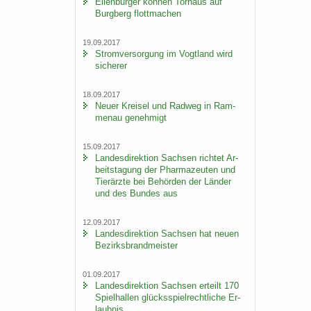
Ei­len­bur­ger kön­nen Tor­haus auf
Burg­berg flott­ma­chen
19.09.2017
Strom­ver­sor­gung im Vogt­land wird
si­che­rer
18.09.2017
Neuer Krei­sel und Rad­weg in Ram­
men­au ge­neh­migt
15.09.2017
Lan­des­di­rek­ti­on Sach­sen rich­tet Ar­
beits­ta­gung der Phar­ma­zeu­ten und
Tier­ärz­te bei Be­hör­den der Län­der
und des Bun­des aus
12.09.2017
Lan­des­di­rek­ti­on Sach­sen hat neuen
Be­zirks­brand­meis­ter
01.09.2017
Lan­des­di­rek­ti­on Sach­sen er­teilt 170
Spiel­hal­len glücks­spiel­recht­li­che Er­
laub­nis