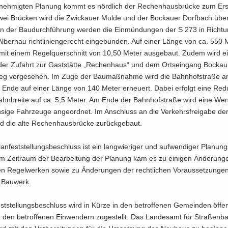
­neh­mig­ten Pla­nung kommt es nörd­lich der Re­chen­haus­brü­cke zum Er­
wei Brü­cken wird die Zwi­ckau­er Mulde und der Bo­ckau­er Dorf­bach über
 der Bau­durch­füh­rung wer­den die Ein­mün­dun­gen der S 273 in Rich­t
­ber­nau richt­li­ni­en­ge­recht ein­ge­bun­den. Auf einer Länge von ca. 550
mit einem Re­gel­quer­schnitt von 10,50 Meter aus­ge­baut. Zudem wird ein­
der Zu­fahrt zur Gast­stät­te „Re­chen­haus“ und dem Orts­ein­gang Bo­cka
g vor­ge­se­hen. Im Zuge der Bau­maß­nah­me wird die Bahn­hof­stra­ße a
en Ende auf einer Länge von 140 Meter er­neu­ert. Dabei er­folgt eine Re­du
ahn­brei­te auf ca. 5,5 Meter. Am Ende der Bahn­hof­stra­ße wird eine Wen­d
h­si­ge Fahr­zeu­ge an­ge­ord­net. Im An­schluss an die Ver­kehrs­frei­ga­be d
d die alte Re­chen­haus­brü­cke zu­rück­ge­baut.
n­fest­stel­lungs­be­schluss ist ein lang­wie­ri­ger und auf­wen­di­ger Pla­nung
Im Zeit­raum der Be­ar­bei­tung der Pla­nung kam es zu ei­ni­gen Än­de­run­
en Re­gel­wer­ken sowie zu Än­de­run­gen der recht­li­chen Vor­aus­set­zun­gen
es Bau­werk.
st­stel­lungs­be­schluss wird in Kürze in den be­trof­fe­nen Ge­mein­den öf­fen
 den be­trof­fe­nen Ein­wen­dern zu­ge­stellt. Das Lan­des­amt für Stra­ßen­