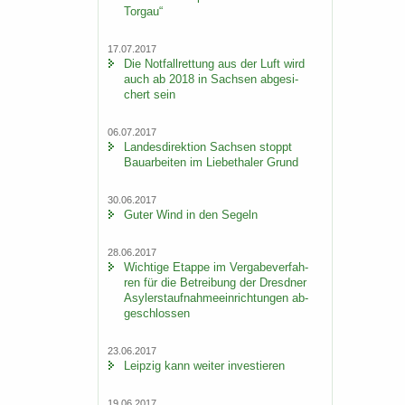
Tor­gau“
17.07.2017
Die Not­fall­ret­tung aus der Luft wird
auch ab 2018 in Sach­sen ab­ge­si­
chert sein
06.07.2017
Lan­des­di­rek­ti­on Sach­sen stoppt
Bau­ar­bei­ten im Lie­be­tha­ler Grund
30.06.2017
Guter Wind in den Se­geln
28.06.2017
Wich­ti­ge Etap­pe im Ver­ga­be­ver­fah­
ren für die Be­trei­bung der Dresd­ner
Asy­ler­st­auf­nah­me­ein­rich­tun­gen ab­
ge­schlos­sen
23.06.2017
Leip­zig kann wei­ter in­ves­tie­ren
19.06.2017