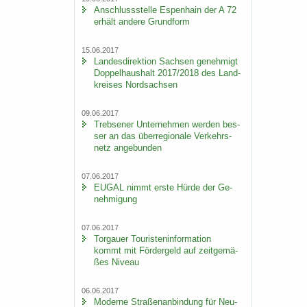
An­schluss­stel­le Es­pen­hain der A 72
er­hält an­de­re Grund­form
15.06.2017
Lan­des­di­rek­ti­on Sach­sen ge­neh­migt
Dop­pel­haus­halt 2017/2018 des Land­
krei­ses Nord­sach­sen
09.06.2017
Trebse­ner Un­ter­neh­men wer­den bes­
ser an das über­re­gio­na­le Ver­kehrs­
netz an­ge­bun­den
07.06.2017
EUGAL nimmt erste Hürde der Ge­
neh­mi­gung
07.06.2017
Tor­gau­er Tou­ris­ten­in­for­ma­ti­on
kommt mit För­der­geld auf zeit­ge­mä­
ßes Ni­veau
06.06.2017
Mo­der­ne Stra­ßen­an­bin­dung für Neu­