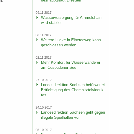
des­haupt­stadt Dres­den
n.
09.11.2017
Was­ser­ver­sor­gung für Am­mels­hain
wird sta­bi­ler
08.11.2017
Wei­te­re Lücke in El­be­rad­weg kann
ge­schlos­sen wer­den
02.11.2017
Mehr Kom­fort für Was­ser­wan­de­rer
am Cos­pu­de­ner See
27.10.2017
Lan­des­di­rek­ti­on Sach­sen be­für­wor­tet
Er­tüch­ti­gung des Chem­nitz­tal­via­duk­
tes
24.10.2017
Lan­des­di­rek­ti­on Sach­sen geht gegen
il­le­ga­le Spiel­hal­len vor
05.10.2017