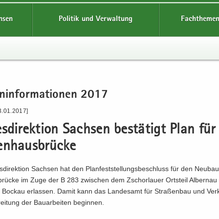
hsen
Politik und Verwaltung
Fachthemen
n­in­for­ma­tio­nen 2017
3.01.2017]
s­di­rek­ti­on Sach­sen be­stä­tigt Plan fü
en­haus­brü­cke
­di­rek­ti­on Sach­sen hat den Plan­fest­stel­lungs­be­schluss für den Neu­ba
brü­cke im Zuge der B 283 zwi­schen dem Zschor­lau­er Orts­teil Al­ber­na
 Bo­ckau er­las­sen. Damit kann das Lan­des­amt für Stra­ßen­bau und Ver­
rei­tung der Bau­ar­bei­ten be­gin­nen.