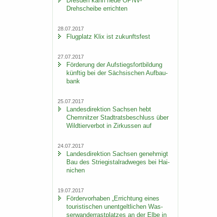
Dres­den kann neue ÖPNV-​
Drehscheibe er­rich­ten
28.07.2017
Flug­platz Klix ist zu­kunfts­fest
27.07.2017
För­de­rung der Auf­stiegs­fort­bil­dung
künf­tig bei der Säch­si­schen Auf­bau­
bank
25.07.2017
Lan­des­di­rek­ti­on Sach­sen hebt
Chem­nit­zer Stadt­rats­be­schluss über
Wild­tier­ver­bot in Zir­kus­sen auf
24.07.2017
Lan­des­di­rek­ti­on Sach­sen ge­neh­migt
Bau des Strie­gi­st­al­rad­we­ges bei Hai­
ni­chen
19.07.2017
För­der­vor­ha­ben „Er­rich­tung eines
tou­ris­ti­schen un­ent­gelt­li­chen Was­
ser­wan­der­rast­plat­zes an der Elbe in