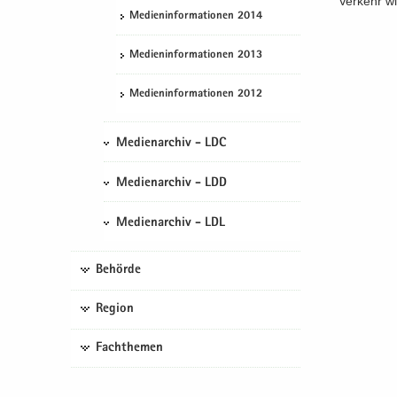
Ver­kehr wi
Me­di­en­in­for­ma­tio­nen 2014
Me­di­en­in­for­ma­tio­nen 2013
Me­di­en­in­for­ma­tio­nen 2012
Medienarchiv - LDC
Medienarchiv - LDD
Medienarchiv - LDL
Behörde
Region
Fachthemen