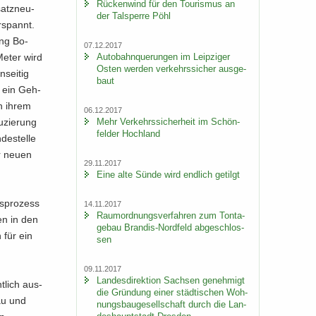
Rü­cken­wind für den Tou­ris­mus an
satz­neu­
der Tal­sper­re Pöhl
­spannt.
ung Bo­
07.12.2017
Au­to­bahn­que­run­gen im Leip­zi­ger
 Meter wird
Osten wer­den ver­kehrs­si­cher aus­ge­
sei­tig
baut
u ein Geh-
n ihrem
06.12.2017
Mehr Ver­kehrs­si­cher­heit im Schön­
­zie­rung
fel­der Hoch­land
e­stel­le
er neuen
29.11.2017
Eine alte Sünde wird end­lich ge­tilgt
s­pro­zess
14.11.2017
Raum­ord­nungs­ver­fah­ren zum Ton­ta­
gen in den
ge­bau Brandis-​Nordfeld ab­ge­schlos­
 für ein
sen
09.11.2017
Lan­des­di­rek­ti­on Sach­sen ge­neh­migt
t­lich aus­
die Grün­dung einer städ­ti­schen Woh­
bau und
nungs­bau­ge­sell­schaft durch die Lan­