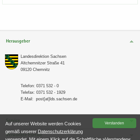
Herausgeber
Lan­des­di­rek­ti­on Sach­sen
Alt­chem­nit­zer Stra­ße 41
09120 Chem­nitz
Te­le­fon: 0371 532 - 0
Te­le­fax: 0371 532 - 1929
E-​Mail:
post[at]lds.sach­sen.de
Service
Auf un­se­rer Web­site wer­den Coo­kies
Ver­stan­den
gemäß un­se­rer
Da­ten­schutz­er­klä­rung
Verwandte Portale
ver­wen­det. Mit einem Klick auf die Schalt­flä­che »Ver­stan­den«