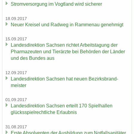
Strom­ver­sor­gung im Vogt­land wird si­che­rer
18.09.2017
Neuer Krei­sel und Rad­weg in Ram­men­au ge­neh­migt
15.09.2017
Lan­des­di­rek­ti­on Sach­sen rich­tet Ar­beits­ta­gung der
Phar­ma­zeu­ten und Tier­ärz­te bei Be­hör­den der Län­der
und des Bun­des aus
12.09.2017
Lan­des­di­rek­ti­on Sach­sen hat neuen Be­zirks­brand­
meis­ter
01.09.2017
Lan­des­di­rek­ti­on Sach­sen er­teilt 170 Spiel­hal­len
glücks­spiel­recht­li­che Er­laub­nis
31.08.2017
Erste Ab­sol­ven­ten der Aus­bil­dung zum Not­fall­sa­ni­tä­ter