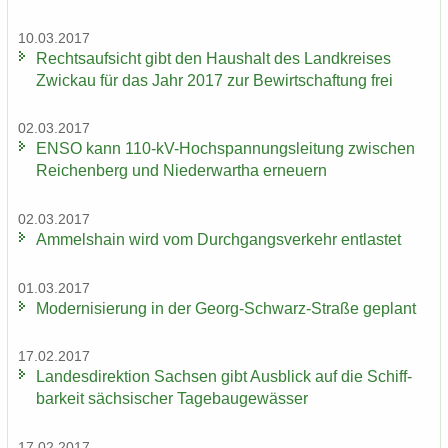
10.03.2017
Rechts­auf­sicht gibt den Haus­halt des Land­krei­ses
Zwi­ckau für das Jahr 2017 zur Be­wirt­schaf­tung frei
02.03.2017
ENSO kann 110-​kV-Hochspannungsleitung zwi­schen
Rei­chen­berg und Nie­der­wartha er­neu­ern
02.03.2017
Am­mels­hain wird vom Durch­gangs­ver­kehr ent­las­tet
01.03.2017
Mo­der­ni­sie­rung in der Georg-​Schwarz-Straße ge­plant
17.02.2017
Lan­des­di­rek­ti­on Sach­sen gibt Aus­blick auf die Schiff­
bar­keit säch­si­scher Ta­ge­bau­ge­wäs­ser
17.02.2017