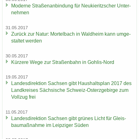
Mo­der­ne Stra­ßen­an­bin­dung für Neu­kie­ritz­scher Un­ter­
neh­men
31.05.2017
Zu­rück zur Natur: Mor­tel­bach in Wald­heim kann um­ge­
stal­tet wer­den
30.05.2017
Kür­ze­re Wege zur Stra­ßen­bahn in Gohlis-​Nord
19.05.2017
Lan­des­di­rek­ti­on Sach­sen gibt Haus­halts­plan 2017 des
Land­krei­ses Säch­si­sche Schweiz-​Osterzgebirge zum
Voll­zug frei
11.05.2017
Lan­des­di­rek­ti­on Sach­sen gibt grü­nes Licht für Gleis­
bau­maß­nah­me im Leip­zi­ger Süden