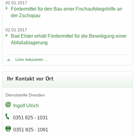
02.01.2017
För­der­mit­tel für den Bau einer Fisch­auf­stiegs­hil­fe an
der Zscho­pau
02.01.2017
Bad Els­ter er­hält För­der­mit­tel für die Be­sei­ti­gung einer
Ab­fall­ab­la­ge­rung
Liste re­du­zie­ren ...
Ihr Kon­takt vor Ort
Dienst­stel­le Dres­den
In­golf Ul­rich
0351 825 - 1031
0351 825 - 1091