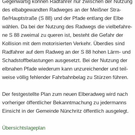
Ge­gen­wär­tig kön­nen Rad­fah­rer nur zwi­schen der Nut­zung
des elb­ab­ge­wand­ten Rad­we­ges an der Meiß­ner Stra­
ße/Haupt­stra­ße (S 88) und der Pfade ent­lang der Elbe
wäh­len. Da bei der Nut­zung des Rad­wegs die viel­be­fah­re­
ne S 88 zwei­mal zu que­ren ist, be­steht die Ge­fahr der
Kol­li­si­on mit dem mo­to­ri­sier­ten Ver­kehr. Über­dies sind
Rad­fah­rer auf dem Rad­weg an der S 88 hohen Lärm- und
Schad­stoff­be­las­tun­gen aus­ge­setzt. Bei der Nut­zung der
elb­na­hen Pfade wie­der­um kann un­zu­rei­chen­der und teil­
wei­se völ­lig feh­len­der Fahr­bahn­be­lag zu Stür­zen füh­ren.
Der fest­ge­stell­te Plan zum neuen El­be­rad­weg wird nach
vor­he­ri­ger öf­fent­li­cher Be­kannt­ma­chung zu je­der­manns
Ein­sicht in der Ge­mein­de Nün­chritz öf­fent­lich aus­ge­legt.
Über­sichts­la­ge­plan