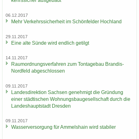
kehrs­si­cher aus­ge­baut
06.12.2017
Mehr Ver­kehrs­si­cher­heit im Schön­fel­der Hoch­land
29.11.2017
Eine alte Sünde wird end­lich ge­tilgt
14.11.2017
Raum­ord­nungs­ver­fah­ren zum Ton­ta­ge­bau Brandis-​
Nordfeld ab­ge­schlos­sen
09.11.2017
Lan­des­di­rek­ti­on Sach­sen ge­neh­migt die Grün­dung
einer städ­ti­schen Woh­nungs­bau­ge­sell­schaft durch die
Lan­des­haupt­stadt Dres­den
09.11.2017
Was­ser­ver­sor­gung für Am­mels­hain wird sta­bi­ler