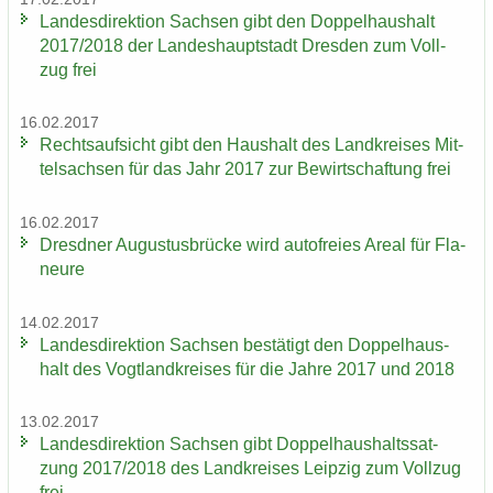
Lan­des­di­rek­ti­on Sach­sen gibt den Dop­pel­haus­halt
2017/2018 der Lan­des­haupt­stadt Dres­den zum Voll­
zug frei
16.02.2017
Rechts­auf­sicht gibt den Haus­halt des Land­krei­ses Mit­
tel­sach­sen für das Jahr 2017 zur Be­wirt­schaf­tung frei
16.02.2017
Dresd­ner Au­gus­tus­brü­cke wird au­to­frei­es Areal für Fla­
neu­re
14.02.2017
Lan­des­di­rek­ti­on Sach­sen be­stä­tigt den Dop­pel­haus­
halt des Vogt­land­krei­ses für die Jahre 2017 und 2018
13.02.2017
Lan­des­di­rek­ti­on Sach­sen gibt Dop­pel­haus­halts­sat­
zung 2017/2018 des Land­krei­ses Leip­zig zum Voll­zug
frei