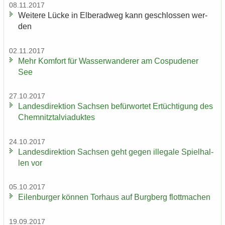
08.11.2017
Wei­te­re Lücke in El­be­rad­weg kann ge­schlos­sen wer­
den
02.11.2017
Mehr Kom­fort für Was­ser­wan­de­rer am Cos­pu­de­ner
See
27.10.2017
Lan­des­di­rek­ti­on Sach­sen be­für­wor­tet Er­tüch­ti­gung des
Chem­nitz­tal­via­duk­tes
24.10.2017
Lan­des­di­rek­ti­on Sach­sen geht gegen il­le­ga­le Spiel­hal­
len vor
05.10.2017
Ei­len­bur­ger kön­nen Tor­haus auf Burg­berg flott­ma­chen
19.09.2017