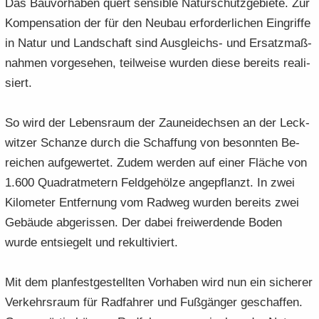
Das Bau­vor­ha­ben quert sen­si­ble Na­tur­schutz­ge­bie­te. Zur
Kom­pen­sa­ti­on der für den Neu­bau er­for­der­li­chen Ein­grif­fe
in Natur und Land­schaft sind Ausgleichs-​ und Er­satz­maß­
nah­men vor­ge­se­hen, teil­wei­se wur­den diese be­reits rea­li­
siert.
So wird der Le­bens­raum der Zaun­ei­dech­sen an der Leck­
wit­zer Schan­ze durch die Schaf­fung von be­sonn­ten Be­
rei­chen auf­ge­wer­tet. Zudem wer­den auf einer Flä­che von
1.600 Qua­drat­me­tern Feld­ge­höl­ze an­ge­pflanzt. In zwei
Ki­lo­me­ter Ent­fer­nung vom Rad­weg wur­den be­reits zwei
Ge­bäu­de ab­ge­ris­sen. Der dabei frei­wer­den­de Boden
wurde ent­sie­gelt und re­kul­ti­viert.
Mit dem plan­fest­ge­stell­ten Vor­ha­ben wird nun ein si­che­rer
Ver­kehrs­raum für Rad­fah­rer und Fuß­gän­ger ge­schaf­fen.