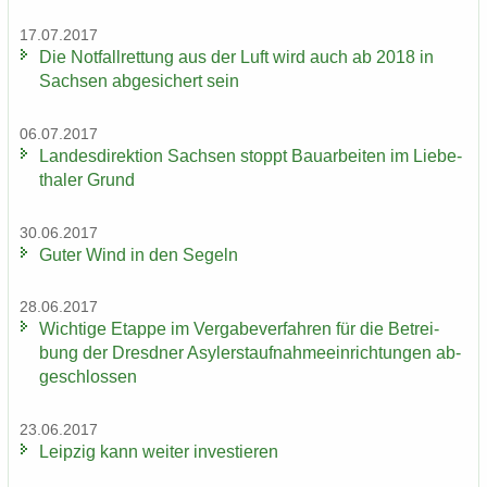
17.07.2017
Die Not­fall­ret­tung aus der Luft wird auch ab 2018 in
Sach­sen ab­ge­si­chert sein
06.07.2017
Lan­des­di­rek­ti­on Sach­sen stoppt Bau­ar­bei­ten im Lie­be­
tha­ler Grund
30.06.2017
Guter Wind in den Se­geln
28.06.2017
Wich­ti­ge Etap­pe im Ver­ga­be­ver­fah­ren für die Be­trei­
bung der Dresd­ner Asy­ler­st­auf­nah­me­ein­rich­tun­gen ab­
ge­schlos­sen
23.06.2017
Leip­zig kann wei­ter in­ves­tie­ren