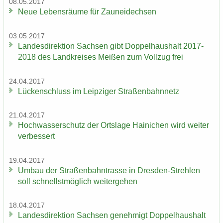
08.05.2017
Neue Le­bens­räu­me für Zaun­ei­dech­sen
03.05.2017
Lan­des­di­rek­ti­on Sach­sen gibt Dop­pel­haus­halt 2017-
2018 des Land­krei­ses Mei­ßen zum Voll­zug frei
24.04.2017
Lü­cken­schluss im Leip­zi­ger Stra­ßen­bahn­netz
21.04.2017
Hoch­was­ser­schutz der Orts­la­ge Hai­ni­chen wird wei­ter
ver­bes­sert
19.04.2017
Umbau der Stra­ßen­bahn­tras­se in Dresden-​Strehlen
soll schnellst­mög­lich wei­ter­ge­hen
18.04.2017
Lan­des­di­rek­ti­on Sach­sen ge­neh­migt Dop­pel­haus­halt