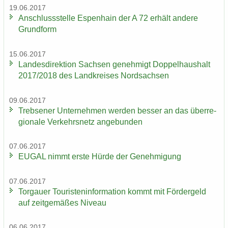
19.06.2017
An­schluss­stel­le Es­pen­hain der A 72 er­hält an­de­re
Grund­form
15.06.2017
Lan­des­di­rek­ti­on Sach­sen ge­neh­migt Dop­pel­haus­halt
2017/2018 des Land­krei­ses Nord­sach­sen
09.06.2017
Trebse­ner Un­ter­neh­men wer­den bes­ser an das über­re­
gio­na­le Ver­kehrs­netz an­ge­bun­den
07.06.2017
EUGAL nimmt erste Hürde der Ge­neh­mi­gung
07.06.2017
Tor­gau­er Tou­ris­ten­in­for­ma­ti­on kommt mit För­der­geld
auf zeit­ge­mä­ßes Ni­veau
06.06.2017