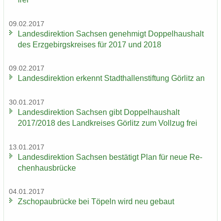
09.02.2017
Lan­des­di­rek­ti­on Sach­sen ge­neh­migt Dop­pel­haus­halt
des Erz­ge­birgs­krei­ses für 2017 und 2018
09.02.2017
Lan­des­di­rek­ti­on er­kennt Stadt­hal­len­stif­tung Gör­litz an
30.01.2017
Lan­des­di­rek­ti­on Sach­sen gibt Dop­pel­haus­halt
2017/2018 des Land­krei­ses Gör­litz zum Voll­zug frei
13.01.2017
Lan­des­di­rek­ti­on Sach­sen be­stä­tigt Plan für neue Re­
chen­haus­brü­cke
04.01.2017
Zscho­pau­brü­cke bei Tö­peln wird neu ge­baut