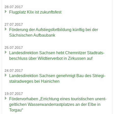
28.07.2017
Flug­platz Klix ist zu­kunfts­fest
27.07.2017
För­de­rung der Auf­stiegs­fort­bil­dung künf­tig bei der
Säch­si­schen Auf­bau­bank
25.07.2017
Lan­des­di­rek­ti­on Sach­sen hebt Chem­nit­zer Stadt­rats­
be­schluss über Wild­tier­ver­bot in Zir­kus­sen auf
24.07.2017
Lan­des­di­rek­ti­on Sach­sen ge­neh­migt Bau des Strie­gi­
st­al­rad­we­ges bei Hai­ni­chen
19.07.2017
För­der­vor­ha­ben „Er­rich­tung eines tou­ris­ti­schen un­ent­
gelt­li­chen Was­ser­wan­der­rast­plat­zes an der Elbe in
Tor­gau“