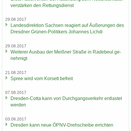
ver­stär­ken den Ret­tungs­dienst
29.08.2017
Lan­des­di­rek­ti­on Sach­sen re­agiert auf Äu­ße­run­gen des
Dresd­ner Grünen-​Politikers Jo­han­nes Lich­di
29.08.2017
Wei­te­rer Aus­bau der Meiß­ner Stra­ße in Ra­de­beul ge­
neh­migt
21.08.2017
Spree wird vom Kor­sett be­freit
07.08.2017
Dresden-​Cotta kann von Durch­gangs­ver­kehr ent­las­tet
wer­den
03.08.2017
Dres­den kann neue ÖPNV-​Drehscheibe er­rich­ten