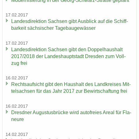
Mo­der­ni­sie­rung in der Georg-​Schwarz-Straße ge­plant
17.02.2017
Lan­des­di­rek­ti­on Sach­sen gibt Aus­blick auf die Schiff­
bar­keit säch­si­scher Ta­ge­bau­ge­wäs­ser
17.02.2017
Lan­des­di­rek­ti­on Sach­sen gibt den Dop­pel­haus­halt
2017/2018 der Lan­des­haupt­stadt Dres­den zum Voll­
zug frei
16.02.2017
Rechts­auf­sicht gibt den Haus­halt des Land­krei­ses Mit­
tel­sach­sen für das Jahr 2017 zur Be­wirt­schaf­tung frei
16.02.2017
Dresd­ner Au­gus­tus­brü­cke wird au­to­frei­es Areal für Fla­
neu­re
14.02.2017