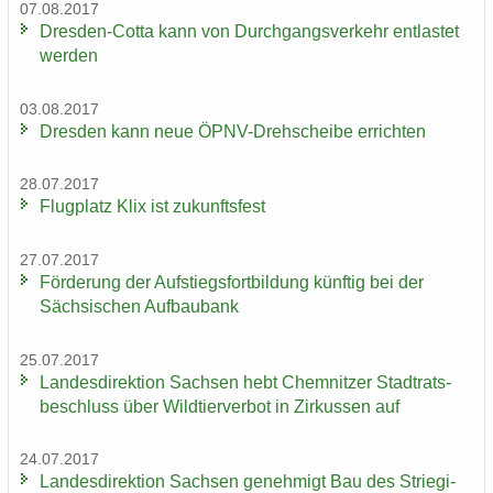
07.08.2017
Dresden-​Cotta kann von Durch­gangs­ver­kehr ent­las­tet
wer­den
03.08.2017
Dres­den kann neue ÖPNV-​Drehscheibe er­rich­ten
28.07.2017
Flug­platz Klix ist zu­kunfts­fest
27.07.2017
För­de­rung der Auf­stiegs­fort­bil­dung künf­tig bei der
Säch­si­schen Auf­bau­bank
25.07.2017
Lan­des­di­rek­ti­on Sach­sen hebt Chem­nit­zer Stadt­rats­
be­schluss über Wild­tier­ver­bot in Zir­kus­sen auf
24.07.2017
Lan­des­di­rek­ti­on Sach­sen ge­neh­migt Bau des Strie­gi­