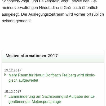
Schöneck/Vogtl. und Fal­ken­stein/Vogtl. sowie den Ge­
mein­de­ver­wal­tun­gen Neu­stadt und Grün­bach öf­fent­lich
aus­ge­legt. Der Aus­le­gungs­zeit­raum wird vor­her orts­üb­lich
be­kannt­ge­macht.
Me­di­en­in­for­ma­tio­nen 2017
19.12.2017
Mehr Raum für Natur: Dorf­bach Frei­berg wird öko­lo­
gisch auf­ge­wer­tet
15.12.2017
Lärm­min­de­rung am Sach­sen­ring ist Auf­ga­be der Ei­
gen­tü­mer der Mo­tor­sport­an­la­ge