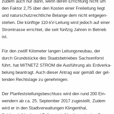
zudem auch nur dann, wenn deren Er­rich­tung nicht um
den Fak­tor 2,75 über den Kos­ten einer Frei­lei­tung liegt
und na­tur­schutz­recht­li­che Be­lan­ge dem nicht ent­ge­gen­
ste­hen. Die künf­ti­ge 110-​kV-Leitung wird je­doch auf einer
Strom­tras­se er­rich­tet, die seit fünf­zig Jah­ren in Be­trieb
ist.
Für den zwölf Ki­lo­me­ter lan­gen Lei­tungs­neu­bau, der
durch Grund­stü­cke des Staats­be­trie­bes Sach­sen­forst
führt, hat MIT­NETZ STROM die Aus­füh­rung als Erd­ver­ka­
be­lung be­an­tragt. Auch die­ser An­trag war gemäß der gel­
ten­den Rechts­la­ge zu ge­neh­mi­gen.
Der Plan­fest­stel­lungs­be­schluss wird den rund 200 Ein­
wen­dern ab ca. 25. Sep­tem­ber 2017 zu­ge­stellt. Zudem
wird er in den Stadt­ver­wal­tun­gen Klin­gen­thal,