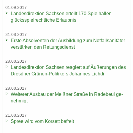
01.09.2017
Lan­des­di­rek­ti­on Sach­sen er­teilt 170 Spiel­hal­len
glücks­spiel­recht­li­che Er­laub­nis
31.08.2017
Erste Ab­sol­ven­ten der Aus­bil­dung zum Not­fall­sa­ni­tä­ter
ver­stär­ken den Ret­tungs­dienst
29.08.2017
Lan­des­di­rek­ti­on Sach­sen re­agiert auf Äu­ße­run­gen des
Dresd­ner Grünen-​Politikers Jo­han­nes Lich­di
29.08.2017
Wei­te­rer Aus­bau der Meiß­ner Stra­ße in Ra­de­beul ge­
neh­migt
21.08.2017
Spree wird vom Kor­sett be­freit