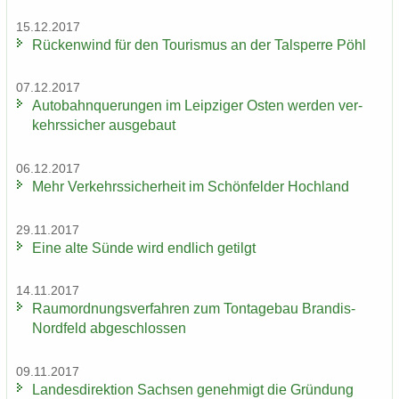
15.12.2017
Rü­cken­wind für den Tou­ris­mus an der Tal­sper­re Pöhl
07.12.2017
Au­to­bahn­que­run­gen im Leip­zi­ger Osten wer­den ver­
kehrs­si­cher aus­ge­baut
06.12.2017
Mehr Ver­kehrs­si­cher­heit im Schön­fel­der Hoch­land
29.11.2017
Eine alte Sünde wird end­lich ge­tilgt
14.11.2017
Raum­ord­nungs­ver­fah­ren zum Ton­ta­ge­bau Brandis-​
Nordfeld ab­ge­schlos­sen
09.11.2017
Lan­des­di­rek­ti­on Sach­sen ge­neh­migt die Grün­dung