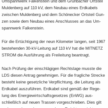
Um­spann­werk Fal­ken­stein und dem Grün­ba­cher Orts­teil
Mul­den­berg auf 110 kV, dem Neu­bau eines Erd­ka­bels
zwi­schen Mul­den­berg und dem Schöne­cker Orts­teil Gun­
zen sowie dem Neu­bau eines An­schlus­ses an das Um­
spann­werk Fal­ken­stein.
Für die Er­tüch­ti­gung der neun Ki­lo­me­ter lan­gen, seit 1967
be­stehen­den 30-​kV-Leitung auf 110 kV hat die MIT­NETZ
STROM die Aus­füh­rung als Frei­lei­tung be­an­tragt.
Nach Prü­fung der ein­schlä­gi­gen Rechts­la­ge muss­te die
LDS die­sen An­trag ge­neh­mi­gen. Für die frag­li­che Stre­cke
be­steht keine ge­setz­li­che Ver­pflich­tung, die Lei­tung als
Erd­ka­bel aus­zu­füh­ren. Erd­ka­bel sind gemäß der Re­ge­
lung des En­er­gie­wirt­schafts­ge­set­zes (EnWG) aus­
schließ­lich auf neuen Tras­sen vor­ge­schrie­ben. Dies gilt