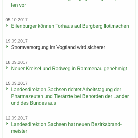
len vor
05.10.2017
Ei­len­bur­ger kön­nen Tor­haus auf Burg­berg flott­ma­chen
19.09.2017
Strom­ver­sor­gung im Vogt­land wird si­che­rer
18.09.2017
Neuer Krei­sel und Rad­weg in Ram­men­au ge­neh­migt
15.09.2017
Lan­des­di­rek­ti­on Sach­sen rich­tet Ar­beits­ta­gung der
Phar­ma­zeu­ten und Tier­ärz­te bei Be­hör­den der Län­der
und des Bun­des aus
12.09.2017
Lan­des­di­rek­ti­on Sach­sen hat neuen Be­zirks­brand­
meis­ter