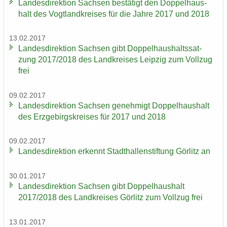
Lan­des­di­rek­ti­on Sach­sen be­stä­tigt den Dop­pel­haus­
halt des Vogt­land­krei­ses für die Jahre 2017 und 2018
13.02.2017
Lan­des­di­rek­ti­on Sach­sen gibt Dop­pel­haus­halts­sat­
zung 2017/2018 des Land­krei­ses Leip­zig zum Voll­zug
frei
09.02.2017
Lan­des­di­rek­ti­on Sach­sen ge­neh­migt Dop­pel­haus­halt
des Erz­ge­birgs­krei­ses für 2017 und 2018
09.02.2017
Lan­des­di­rek­ti­on er­kennt Stadt­hal­len­stif­tung Gör­litz an
30.01.2017
Lan­des­di­rek­ti­on Sach­sen gibt Dop­pel­haus­halt
2017/2018 des Land­krei­ses Gör­litz zum Voll­zug frei
13.01.2017