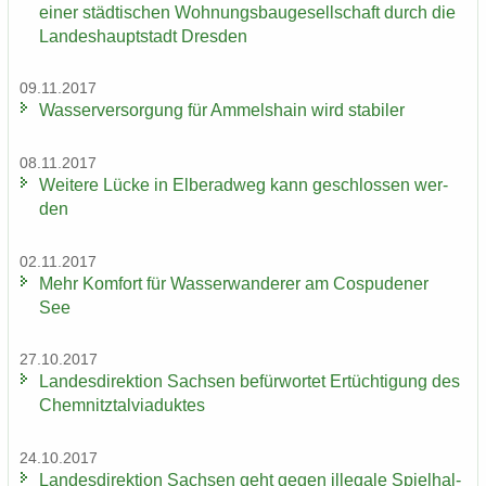
einer städ­ti­schen Woh­nungs­bau­ge­sell­schaft durch die
Lan­des­haupt­stadt Dres­den
09.11.2017
Was­ser­ver­sor­gung für Am­mels­hain wird sta­bi­ler
08.11.2017
Wei­te­re Lücke in El­be­rad­weg kann ge­schlos­sen wer­
den
02.11.2017
Mehr Kom­fort für Was­ser­wan­de­rer am Cos­pu­de­ner
See
27.10.2017
Lan­des­di­rek­ti­on Sach­sen be­für­wor­tet Er­tüch­ti­gung des
Chem­nitz­tal­via­duk­tes
24.10.2017
Lan­des­di­rek­ti­on Sach­sen geht gegen il­le­ga­le Spiel­hal­