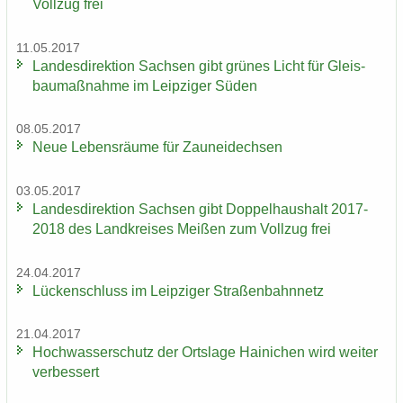
Voll­zug frei
11.05.2017
Lan­des­di­rek­ti­on Sach­sen gibt grü­nes Licht für Gleis­
bau­maß­nah­me im Leip­zi­ger Süden
08.05.2017
Neue Le­bens­räu­me für Zaun­ei­dech­sen
03.05.2017
Lan­des­di­rek­ti­on Sach­sen gibt Dop­pel­haus­halt 2017-
2018 des Land­krei­ses Mei­ßen zum Voll­zug frei
24.04.2017
Lü­cken­schluss im Leip­zi­ger Stra­ßen­bahn­netz
21.04.2017
Hoch­was­ser­schutz der Orts­la­ge Hai­ni­chen wird wei­ter
ver­bes­sert