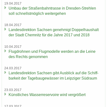
19.04.2017
Umbau der Stra­ßen­bahn­tras­se in Dresden-​Strehlen
soll schnellst­mög­lich wei­ter­ge­hen
18.04.2017
Lan­des­di­rek­ti­on Sach­sen ge­neh­migt Dop­pel­haus­halt
der Stadt Chem­nitz für die Jahre 2017 und 2018
10.04.2017
Flug­droh­nen und Flug­mo­del­le wer­den an die Leine
des Rechts ge­nom­men
24.03.2017
Lan­des­di­rek­ti­on Sach­sen gibt Aus­blick auf die Schiff­
bar­keit der Ta­ge­bau­ge­wäs­ser im Leip­zi­ger Süd­raum
23.03.2017
Künst­li­ches Was­ser­re­ser­voi­re wird ver­grö­ßert
17.03.2017