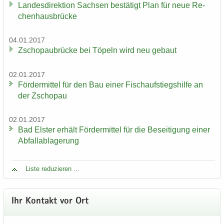
Lan­des­di­rek­ti­on Sach­sen be­stä­tigt Plan für neue Re­
chen­haus­brü­cke
04.01.2017
Zscho­pau­brü­cke bei Tö­peln wird neu ge­baut
02.01.2017
För­der­mit­tel für den Bau einer Fisch­auf­stiegs­hil­fe an
der Zscho­pau
02.01.2017
Bad Els­ter er­hält För­der­mit­tel für die Be­sei­ti­gung einer
Ab­fall­ab­la­ge­rung
Liste re­du­zie­ren ...
Ihr Kon­takt vor Ort