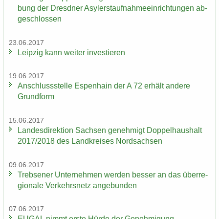
bung der Dresd­ner Asy­ler­st­auf­nah­me­ein­rich­tun­gen ab­
ge­schlos­sen
23.06.2017
Leip­zig kann wei­ter in­ves­tie­ren
19.06.2017
An­schluss­stel­le Es­pen­hain der A 72 er­hält an­de­re
Grund­form
15.06.2017
Lan­des­di­rek­ti­on Sach­sen ge­neh­migt Dop­pel­haus­halt
2017/2018 des Land­krei­ses Nord­sach­sen
09.06.2017
Trebse­ner Un­ter­neh­men wer­den bes­ser an das über­re­
gio­na­le Ver­kehrs­netz an­ge­bun­den
07.06.2017
EUGAL nimmt erste Hürde der Ge­neh­mi­gung