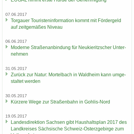
07.06.2017
Tor­gau­er Tou­ris­ten­in­for­ma­ti­on kommt mit För­der­geld
auf zeit­ge­mä­ßes Ni­veau
06.06.2017
Mo­der­ne Stra­ßen­an­bin­dung für Neu­kie­ritz­scher Un­ter­
neh­men
31.05.2017
Zu­rück zur Natur: Mor­tel­bach in Wald­heim kann um­ge­
stal­tet wer­den
30.05.2017
Kür­ze­re Wege zur Stra­ßen­bahn in Gohlis-​Nord
19.05.2017
Lan­des­di­rek­ti­on Sach­sen gibt Haus­halts­plan 2017 des
Land­krei­ses Säch­si­sche Schweiz-​Osterzgebirge zum