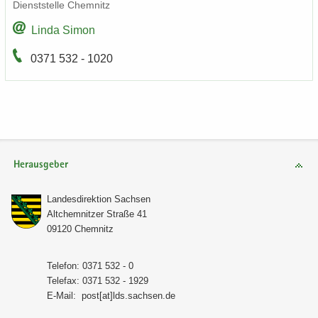
Dienst­stel­le Chem­nitz
Linda Simon
0371 532 - 1020
Herausgeber
Lan­des­di­rek­ti­on Sach­sen
Alt­chem­nit­zer Stra­ße 41
09120 Chem­nitz
Te­le­fon: 0371 532 - 0
Te­le­fax: 0371 532 - 1929
E-​Mail:
post[at]lds.sach­sen.de