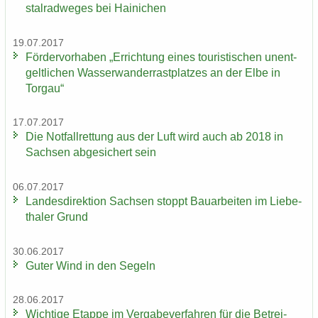
st­al­rad­we­ges bei Hai­ni­chen
19.07.2017
För­der­vor­ha­ben „Er­rich­tung eines tou­ris­ti­schen un­ent­
gelt­li­chen Was­ser­wan­der­rast­plat­zes an der Elbe in
Tor­gau“
17.07.2017
Die Not­fall­ret­tung aus der Luft wird auch ab 2018 in
Sach­sen ab­ge­si­chert sein
06.07.2017
Lan­des­di­rek­ti­on Sach­sen stoppt Bau­ar­bei­ten im Lie­be­
tha­ler Grund
30.06.2017
Guter Wind in den Se­geln
28.06.2017
Wich­ti­ge Etap­pe im Ver­ga­be­ver­fah­ren für die Be­trei­