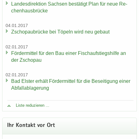
Lan­des­di­rek­ti­on Sach­sen be­stä­tigt Plan für neue Re­
chen­haus­brü­cke
04.01.2017
Zscho­pau­brü­cke bei Tö­peln wird neu ge­baut
02.01.2017
För­der­mit­tel für den Bau einer Fisch­auf­stiegs­hil­fe an
der Zscho­pau
02.01.2017
Bad Els­ter er­hält För­der­mit­tel für die Be­sei­ti­gung einer
Ab­fall­ab­la­ge­rung
Liste re­du­zie­ren ...
Ihr Kon­takt vor Ort