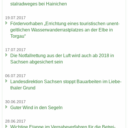
st­al­rad­we­ges bei Hai­ni­chen
19.07.2017
För­der­vor­ha­ben „Er­rich­tung eines tou­ris­ti­schen un­ent­
gelt­li­chen Was­ser­wan­der­rast­plat­zes an der Elbe in
Tor­gau“
17.07.2017
Die Not­fall­ret­tung aus der Luft wird auch ab 2018 in
Sach­sen ab­ge­si­chert sein
06.07.2017
Lan­des­di­rek­ti­on Sach­sen stoppt Bau­ar­bei­ten im Lie­be­
tha­ler Grund
30.06.2017
Guter Wind in den Se­geln
28.06.2017
Wich­ti­ge Etap­pe im Ver­ga­be­ver­fah­ren für die Be­trei­