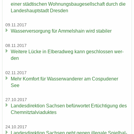
einer städ­ti­schen Woh­nungs­bau­ge­sell­schaft durch die
Lan­des­haupt­stadt Dres­den
09.11.2017
Was­ser­ver­sor­gung für Am­mels­hain wird sta­bi­ler
08.11.2017
Wei­te­re Lücke in El­be­rad­weg kann ge­schlos­sen wer­
den
02.11.2017
Mehr Kom­fort für Was­ser­wan­de­rer am Cos­pu­de­ner
See
27.10.2017
Lan­des­di­rek­ti­on Sach­sen be­für­wor­tet Er­tüch­ti­gung des
Chem­nitz­tal­via­duk­tes
24.10.2017
Lan­des­di­rek­ti­on Sach­sen geht gegen il­le­ga­le Spiel­hal­