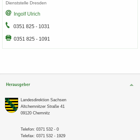
Dienst­stel­le Dres­den
In­golf Ul­rich
0351 825 - 1031
0351 825 - 1091
Herausgeber
Lan­des­di­rek­ti­on Sach­sen
Alt­chem­nit­zer Stra­ße 41
09120 Chem­nitz
Te­le­fon: 0371 532 - 0
Te­le­fax: 0371 532 - 1929