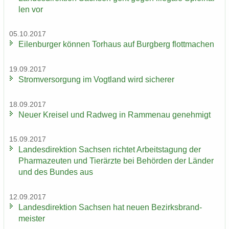
len vor
05.10.2017
Ei­len­bur­ger kön­nen Tor­haus auf Burg­berg flott­ma­chen
19.09.2017
Strom­ver­sor­gung im Vogt­land wird si­che­rer
18.09.2017
Neuer Krei­sel und Rad­weg in Ram­men­au ge­neh­migt
15.09.2017
Lan­des­di­rek­ti­on Sach­sen rich­tet Ar­beits­ta­gung der
Phar­ma­zeu­ten und Tier­ärz­te bei Be­hör­den der Län­der
und des Bun­des aus
12.09.2017
Lan­des­di­rek­ti­on Sach­sen hat neuen Be­zirks­brand­
meis­ter