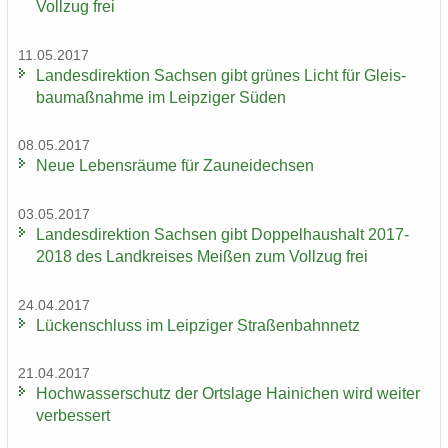
Voll­zug frei
11.05.2017
Lan­des­di­rek­ti­on Sach­sen gibt grü­nes Licht für Gleis­
bau­maß­nah­me im Leip­zi­ger Süden
08.05.2017
Neue Le­bens­räu­me für Zaun­ei­dech­sen
03.05.2017
Lan­des­di­rek­ti­on Sach­sen gibt Dop­pel­haus­halt 2017-
2018 des Land­krei­ses Mei­ßen zum Voll­zug frei
24.04.2017
Lü­cken­schluss im Leip­zi­ger Stra­ßen­bahn­netz
21.04.2017
Hoch­was­ser­schutz der Orts­la­ge Hai­ni­chen wird wei­ter
ver­bes­sert