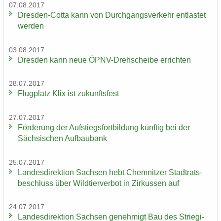
07.08.2017
Dresden-​Cotta kann von Durch­gangs­ver­kehr ent­las­tet
wer­den
03.08.2017
Dres­den kann neue ÖPNV-​Drehscheibe er­rich­ten
28.07.2017
Flug­platz Klix ist zu­kunfts­fest
27.07.2017
För­de­rung der Auf­stiegs­fort­bil­dung künf­tig bei der
Säch­si­schen Auf­bau­bank
25.07.2017
Lan­des­di­rek­ti­on Sach­sen hebt Chem­nit­zer Stadt­rats­
be­schluss über Wild­tier­ver­bot in Zir­kus­sen auf
24.07.2017
Lan­des­di­rek­ti­on Sach­sen ge­neh­migt Bau des Strie­gi­