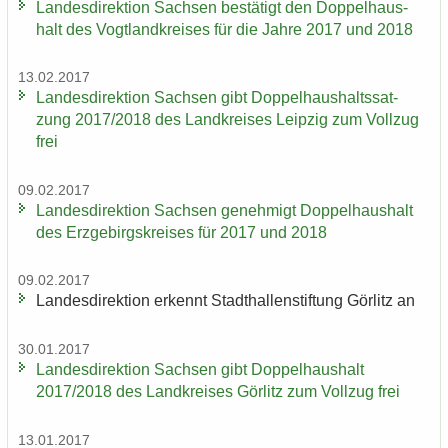
Lan­des­di­rek­ti­on Sach­sen be­stä­tigt den Dop­pel­haus­
halt des Vogt­land­krei­ses für die Jahre 2017 und 2018
13.02.2017
Lan­des­di­rek­ti­on Sach­sen gibt Dop­pel­haus­halts­sat­
zung 2017/2018 des Land­krei­ses Leip­zig zum Voll­zug
frei
09.02.2017
Lan­des­di­rek­ti­on Sach­sen ge­neh­migt Dop­pel­haus­halt
des Erz­ge­birgs­krei­ses für 2017 und 2018
09.02.2017
Lan­des­di­rek­ti­on er­kennt Stadt­hal­len­stif­tung Gör­litz an
30.01.2017
Lan­des­di­rek­ti­on Sach­sen gibt Dop­pel­haus­halt
2017/2018 des Land­krei­ses Gör­litz zum Voll­zug frei
13.01.2017