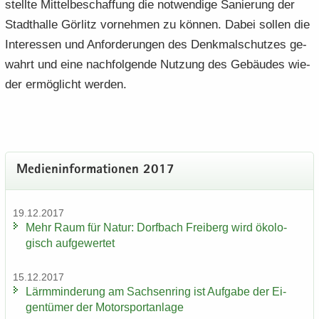
stell­te Mit­tel­be­schaf­fung die not­wen­di­ge Sa­nie­rung der
Stadt­hal­le Gör­litz vor­neh­men zu kön­nen. Dabei sol­len die
In­ter­es­sen und An­for­de­run­gen des Denk­mal­schut­zes ge­
wahrt und eine nach­fol­gen­de Nut­zung des Ge­bäu­des wie­
der er­mög­licht wer­den.
Me­di­en­in­for­ma­tio­nen 2017
19.12.2017
Mehr Raum für Natur: Dorf­bach Frei­berg wird öko­lo­
gisch auf­ge­wer­tet
15.12.2017
Lärm­min­de­rung am Sach­sen­ring ist Auf­ga­be der Ei­
gen­tü­mer der Mo­tor­sport­an­la­ge