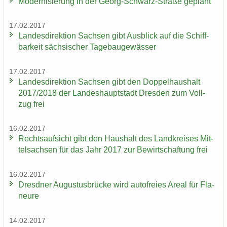
Mo­der­ni­sie­rung in der Georg-​Schwarz-Straße ge­plant
17.02.2017
Lan­des­di­rek­ti­on Sach­sen gibt Aus­blick auf die Schiff­
bar­keit säch­si­scher Ta­ge­bau­ge­wäs­ser
17.02.2017
Lan­des­di­rek­ti­on Sach­sen gibt den Dop­pel­haus­halt
2017/2018 der Lan­des­haupt­stadt Dres­den zum Voll­
zug frei
16.02.2017
Rechts­auf­sicht gibt den Haus­halt des Land­krei­ses Mit­
tel­sach­sen für das Jahr 2017 zur Be­wirt­schaf­tung frei
16.02.2017
Dresd­ner Au­gus­tus­brü­cke wird au­to­frei­es Areal für Fla­
neu­re
14.02.2017