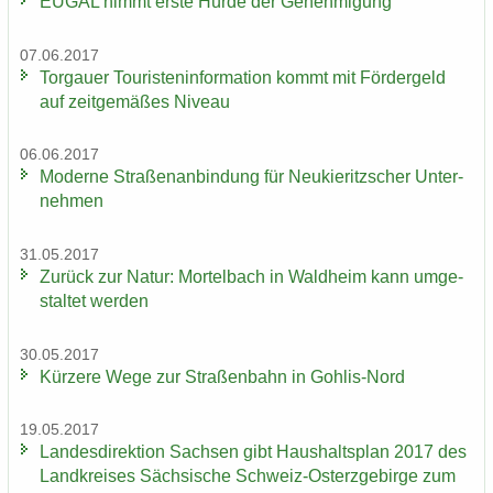
EUGAL nimmt erste Hürde der Ge­neh­mi­gung
07.06.2017
Tor­gau­er Tou­ris­ten­in­for­ma­ti­on kommt mit För­der­geld
auf zeit­ge­mä­ßes Ni­veau
06.06.2017
Mo­der­ne Stra­ßen­an­bin­dung für Neu­kie­ritz­scher Un­ter­
neh­men
31.05.2017
Zu­rück zur Natur: Mor­tel­bach in Wald­heim kann um­ge­
stal­tet wer­den
30.05.2017
Kür­ze­re Wege zur Stra­ßen­bahn in Gohlis-​Nord
19.05.2017
Lan­des­di­rek­ti­on Sach­sen gibt Haus­halts­plan 2017 des
Land­krei­ses Säch­si­sche Schweiz-​Osterzgebirge zum