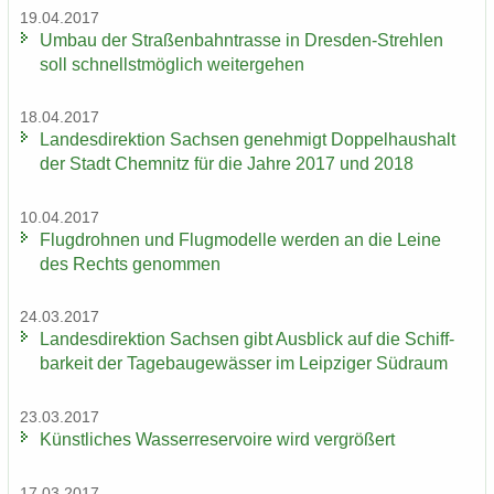
19.04.2017
Umbau der Stra­ßen­bahn­tras­se in Dresden-​Strehlen
soll schnellst­mög­lich wei­ter­ge­hen
18.04.2017
Lan­des­di­rek­ti­on Sach­sen ge­neh­migt Dop­pel­haus­halt
der Stadt Chem­nitz für die Jahre 2017 und 2018
10.04.2017
Flug­droh­nen und Flug­mo­del­le wer­den an die Leine
des Rechts ge­nom­men
24.03.2017
Lan­des­di­rek­ti­on Sach­sen gibt Aus­blick auf die Schiff­
bar­keit der Ta­ge­bau­ge­wäs­ser im Leip­zi­ger Süd­raum
23.03.2017
Künst­li­ches Was­ser­re­ser­voi­re wird ver­grö­ßert
17.03.2017