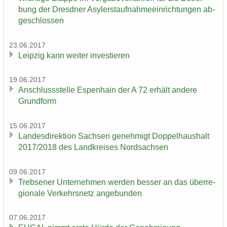
bung der Dresd­ner Asy­ler­st­auf­nah­me­ein­rich­tun­gen ab­
ge­schlos­sen
23.06.2017
Leip­zig kann wei­ter in­ves­tie­ren
19.06.2017
An­schluss­stel­le Es­pen­hain der A 72 er­hält an­de­re
Grund­form
15.06.2017
Lan­des­di­rek­ti­on Sach­sen ge­neh­migt Dop­pel­haus­halt
2017/2018 des Land­krei­ses Nord­sach­sen
09.06.2017
Trebse­ner Un­ter­neh­men wer­den bes­ser an das über­re­
gio­na­le Ver­kehrs­netz an­ge­bun­den
07.06.2017