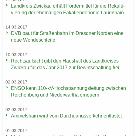
Land­kreis Zwi­ckau er­hält För­der­mit­tel für die Re­kul­ti­
vie­rung der ehe­ma­li­gen Fä­ka­li­en­de­po­nie Lau­en­hain
14.03.2017
DVB baut für Stra­ßen­bahn im Dresd­ner Nor­den eine
neue Wen­de­schlei­fe
10.03.2017
Rechts­auf­sicht gibt den Haus­halt des Land­krei­ses
Zwi­ckau für das Jahr 2017 zur Be­wirt­schaf­tung frei
02.03.2017
ENSO kann 110-​kV-Hochspannungsleitung zwi­schen
Rei­chen­berg und Nie­der­wartha er­neu­ern
02.03.2017
Am­mels­hain wird vom Durch­gangs­ver­kehr ent­las­tet
01.03.2017