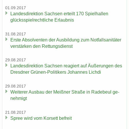
01.09.2017
Lan­des­di­rek­ti­on Sach­sen er­teilt 170 Spiel­hal­len
glücks­spiel­recht­li­che Er­laub­nis
31.08.2017
Erste Ab­sol­ven­ten der Aus­bil­dung zum Not­fall­sa­ni­tä­ter
ver­stär­ken den Ret­tungs­dienst
29.08.2017
Lan­des­di­rek­ti­on Sach­sen re­agiert auf Äu­ße­run­gen des
Dresd­ner Grünen-​Politikers Jo­han­nes Lich­di
29.08.2017
Wei­te­rer Aus­bau der Meiß­ner Stra­ße in Ra­de­beul ge­
neh­migt
21.08.2017
Spree wird vom Kor­sett be­freit