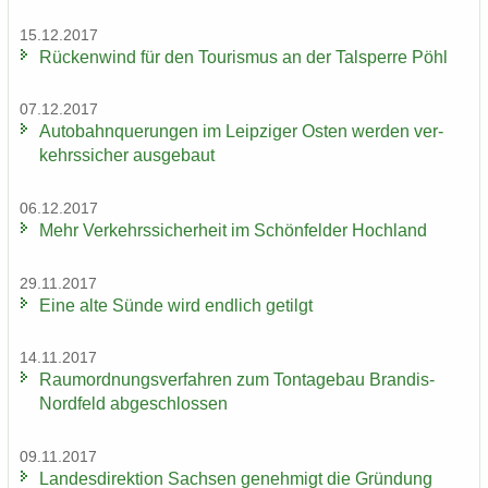
15.12.2017
Rü­cken­wind für den Tou­ris­mus an der Tal­sper­re Pöhl
07.12.2017
Au­to­bahn­que­run­gen im Leip­zi­ger Osten wer­den ver­
kehrs­si­cher aus­ge­baut
06.12.2017
Mehr Ver­kehrs­si­cher­heit im Schön­fel­der Hoch­land
29.11.2017
Eine alte Sünde wird end­lich ge­tilgt
14.11.2017
Raum­ord­nungs­ver­fah­ren zum Ton­ta­ge­bau Brandis-​
Nordfeld ab­ge­schlos­sen
09.11.2017
Lan­des­di­rek­ti­on Sach­sen ge­neh­migt die Grün­dung