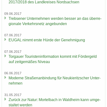
2017/2018 des Land­krei­ses Nord­sach­sen
09.06.2017
Trebse­ner Un­ter­neh­men wer­den bes­ser an das über­re­
gio­na­le Ver­kehrs­netz an­ge­bun­den
07.06.2017
EUGAL nimmt erste Hürde der Ge­neh­mi­gung
07.06.2017
Tor­gau­er Tou­ris­ten­in­for­ma­ti­on kommt mit För­der­geld
auf zeit­ge­mä­ßes Ni­veau
06.06.2017
Mo­der­ne Stra­ßen­an­bin­dung für Neu­kie­ritz­scher Un­ter­
neh­men
31.05.2017
Zu­rück zur Natur: Mor­tel­bach in Wald­heim kann um­ge­
stal­tet wer­den