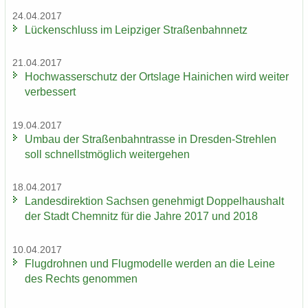
24.04.2017
Lü­cken­schluss im Leip­zi­ger Stra­ßen­bahn­netz
21.04.2017
Hoch­was­ser­schutz der Orts­la­ge Hai­ni­chen wird wei­ter
ver­bes­sert
19.04.2017
Umbau der Stra­ßen­bahn­tras­se in Dresden-​Strehlen
soll schnellst­mög­lich wei­ter­ge­hen
18.04.2017
Lan­des­di­rek­ti­on Sach­sen ge­neh­migt Dop­pel­haus­halt
der Stadt Chem­nitz für die Jahre 2017 und 2018
10.04.2017
Flug­droh­nen und Flug­mo­del­le wer­den an die Leine
des Rechts ge­nom­men