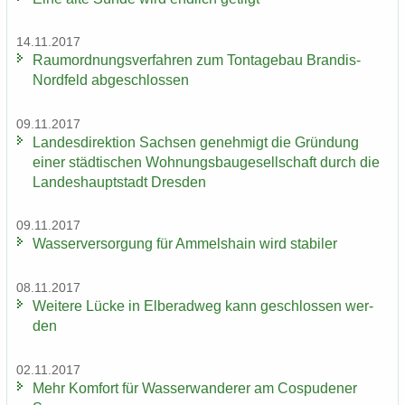
14.11.2017
Raum­ord­nungs­ver­fah­ren zum Ton­ta­ge­bau Brandis-​
Nordfeld ab­ge­schlos­sen
09.11.2017
Lan­des­di­rek­ti­on Sach­sen ge­neh­migt die Grün­dung
einer städ­ti­schen Woh­nungs­bau­ge­sell­schaft durch die
Lan­des­haupt­stadt Dres­den
09.11.2017
Was­ser­ver­sor­gung für Am­mels­hain wird sta­bi­ler
08.11.2017
Wei­te­re Lücke in El­be­rad­weg kann ge­schlos­sen wer­
den
02.11.2017
Mehr Kom­fort für Was­ser­wan­de­rer am Cos­pu­de­ner