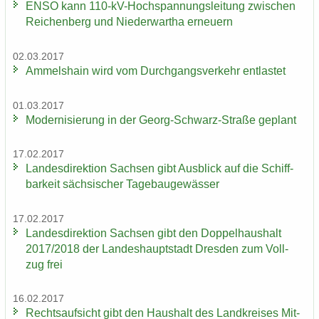
ENSO kann 110-​kV-Hochspannungsleitung zwi­schen
Rei­chen­berg und Nie­der­wartha er­neu­ern
02.03.2017
Am­mels­hain wird vom Durch­gangs­ver­kehr ent­las­tet
01.03.2017
Mo­der­ni­sie­rung in der Georg-​Schwarz-Straße ge­plant
17.02.2017
Lan­des­di­rek­ti­on Sach­sen gibt Aus­blick auf die Schiff­
bar­keit säch­si­scher Ta­ge­bau­ge­wäs­ser
17.02.2017
Lan­des­di­rek­ti­on Sach­sen gibt den Dop­pel­haus­halt
2017/2018 der Lan­des­haupt­stadt Dres­den zum Voll­
zug frei
16.02.2017
Rechts­auf­sicht gibt den Haus­halt des Land­krei­ses Mit­