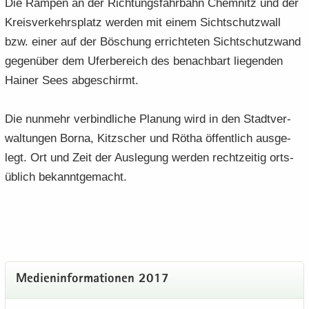
Die Ram­pen an der Rich­tungs­fahr­bahn Chem­nitz und der
Kreis­ver­kehrs­platz wer­den mit einem Sicht­schutz­wall
bzw. einer auf der Bö­schung er­rich­te­ten Sicht­schutz­wand
ge­gen­über dem Ufer­be­reich des be­nach­bart lie­gen­den
Hai­ner Sees ab­ge­schirmt.
Die nun­mehr ver­bind­li­che Pla­nung wird in den Stadt­ver­
wal­tun­gen Borna, Kitz­scher und Rötha öf­fent­lich aus­ge­
legt. Ort und Zeit der Aus­le­gung wer­den recht­zei­tig orts­
üb­lich be­kannt­ge­macht.
Me­di­en­in­for­ma­tio­nen 2017