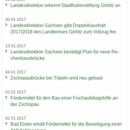
Lan­des­di­rek­ti­on er­kennt Stadt­hal­len­stif­tung Gör­litz an
30.01.2017
Lan­des­di­rek­ti­on Sach­sen gibt Dop­pel­haus­halt
2017/2018 des Land­krei­ses Gör­litz zum Voll­zug frei
13.01.2017
Lan­des­di­rek­ti­on Sach­sen be­stä­tigt Plan für neue Re­
chen­haus­brü­cke
04.01.2017
Zscho­pau­brü­cke bei Tö­peln wird neu ge­baut
02.01.2017
För­der­mit­tel für den Bau einer Fisch­auf­stiegs­hil­fe an
der Zscho­pau
02.01.2017
Bad Els­ter er­hält För­der­mit­tel für die Be­sei­ti­gung einer