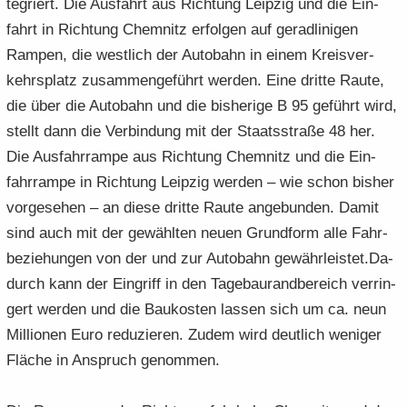
te­griert. Die Aus­fahrt aus Rich­tung Leip­zig und die Ein­
fahrt in Rich­tung Chem­nitz er­fol­gen auf ge­rad­li­ni­gen
Ram­pen, die west­lich der Au­to­bahn in einem Kreis­ver­
kehrs­platz zu­sam­men­ge­führt wer­den. Eine drit­te Raute,
die über die Au­to­bahn und die bis­he­ri­ge B 95 ge­führt wird,
stellt dann die Ver­bin­dung mit der Staats­stra­ße 48 her.
Die Aus­fahr­ram­pe aus Rich­tung Chem­nitz und die Ein­
fahr­ram­pe in Rich­tung Leip­zig wer­den – wie schon bis­her
vor­ge­se­hen – an diese drit­te Raute an­ge­bun­den. Damit
sind auch mit der ge­wähl­ten neuen Grund­form alle Fahr­
be­zie­hun­gen von der und zur Au­to­bahn ge­währ­leis­tet.Da­
durch kann der Ein­griff in den Ta­ge­bau­rand­be­reich ver­rin­
gert wer­den und die Bau­kos­ten las­sen sich um ca. neun
Mil­lio­nen Euro re­du­zie­ren. Zudem wird deut­lich we­ni­ger
Flä­che in An­spruch ge­nom­men.