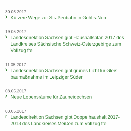
30.05.2017
Kür­ze­re Wege zur Stra­ßen­bahn in Gohlis-​Nord
19.05.2017
Lan­des­di­rek­ti­on Sach­sen gibt Haus­halts­plan 2017 des
Land­krei­ses Säch­si­sche Schweiz-​Osterzgebirge zum
Voll­zug frei
11.05.2017
Lan­des­di­rek­ti­on Sach­sen gibt grü­nes Licht für Gleis­
bau­maß­nah­me im Leip­zi­ger Süden
08.05.2017
Neue Le­bens­räu­me für Zaun­ei­dech­sen
03.05.2017
Lan­des­di­rek­ti­on Sach­sen gibt Dop­pel­haus­halt 2017-
2018 des Land­krei­ses Mei­ßen zum Voll­zug frei