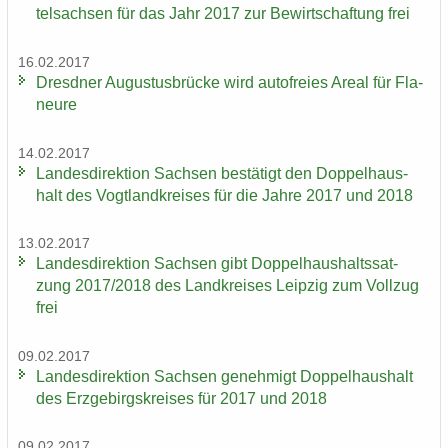
tel­sach­sen für das Jahr 2017 zur Be­wirt­schaf­tung frei
16.02.2017
Dresd­ner Au­gus­tus­brü­cke wird au­to­frei­es Areal für Fla­
neu­re
14.02.2017
Lan­des­di­rek­ti­on Sach­sen be­stä­tigt den Dop­pel­haus­
halt des Vogt­land­krei­ses für die Jahre 2017 und 2018
13.02.2017
Lan­des­di­rek­ti­on Sach­sen gibt Dop­pel­haus­halts­sat­
zung 2017/2018 des Land­krei­ses Leip­zig zum Voll­zug
frei
09.02.2017
Lan­des­di­rek­ti­on Sach­sen ge­neh­migt Dop­pel­haus­halt
des Erz­ge­birgs­krei­ses für 2017 und 2018
09.02.2017