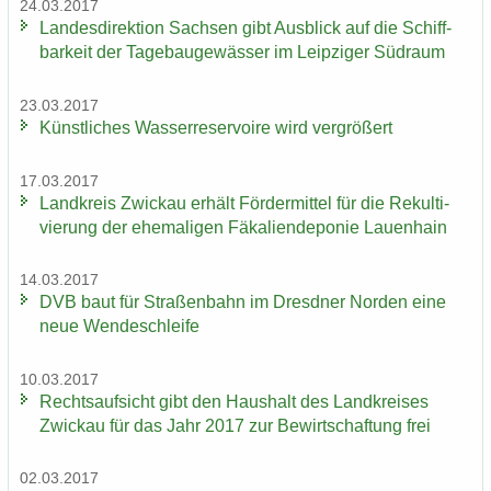
24.03.2017
Lan­des­di­rek­ti­on Sach­sen gibt Aus­blick auf die Schiff­
bar­keit der Ta­ge­bau­ge­wäs­ser im Leip­zi­ger Süd­raum
23.03.2017
Künst­li­ches Was­ser­re­ser­voi­re wird ver­grö­ßert
17.03.2017
Land­kreis Zwi­ckau er­hält För­der­mit­tel für die Re­kul­ti­
vie­rung der ehe­ma­li­gen Fä­ka­li­en­de­po­nie Lau­en­hain
14.03.2017
DVB baut für Stra­ßen­bahn im Dresd­ner Nor­den eine
neue Wen­de­schlei­fe
10.03.2017
Rechts­auf­sicht gibt den Haus­halt des Land­krei­ses
Zwi­ckau für das Jahr 2017 zur Be­wirt­schaf­tung frei
02.03.2017