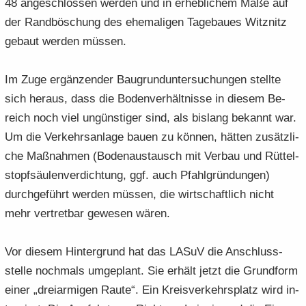
48 an­ge­schlos­sen wer­den und in er­heb­li­chem Maße auf
der Rand­bö­schung des ehe­ma­li­gen Ta­ge­bau­es Witz­nitz
ge­baut wer­den müs­sen.
Im Zuge er­gän­zen­der Bau­grund­un­ter­su­chun­gen stell­te
sich her­aus, dass die Bo­den­ver­hält­nis­se in die­sem Be­
reich noch viel un­güns­ti­ger sind, als bis­lang be­kannt war.
Um die Ver­kehrs­an­la­ge bauen zu kön­nen, hät­ten zu­sätz­li­
che Maß­nah­men (Bo­den­aus­tausch mit Ver­bau und Rüt­tel­
stopf­säu­len­ver­dich­tung, ggf. auch Pfahl­grün­dun­gen)
durch­ge­führt wer­den müs­sen, die wirt­schaft­lich nicht
mehr ver­tret­bar ge­we­sen wären.
Vor die­sem Hin­ter­grund hat das LASuV die An­schluss­
stel­le noch­mals um­ge­plant. Sie er­hält jetzt die Grund­form
einer „drei­ar­mi­gen Raute“. Ein Kreis­ver­kehrs­platz wird in­