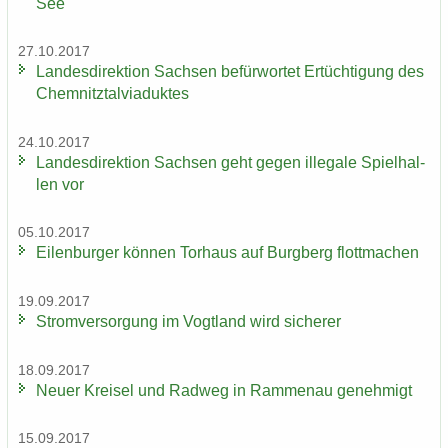
See
27.10.2017
Lan­des­di­rek­ti­on Sach­sen be­für­wor­tet Er­tüch­ti­gung des
Chem­nitz­tal­via­duk­tes
24.10.2017
Lan­des­di­rek­ti­on Sach­sen geht gegen il­le­ga­le Spiel­hal­
len vor
05.10.2017
Ei­len­bur­ger kön­nen Tor­haus auf Burg­berg flott­ma­chen
19.09.2017
Strom­ver­sor­gung im Vogt­land wird si­che­rer
18.09.2017
Neuer Krei­sel und Rad­weg in Ram­men­au ge­neh­migt
15.09.2017