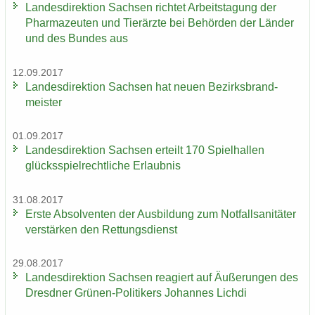
Lan­des­di­rek­ti­on Sach­sen rich­tet Ar­beits­ta­gung der
Phar­ma­zeu­ten und Tier­ärz­te bei Be­hör­den der Län­der
und des Bun­des aus
12.09.2017
Lan­des­di­rek­ti­on Sach­sen hat neuen Be­zirks­brand­
meis­ter
01.09.2017
Lan­des­di­rek­ti­on Sach­sen er­teilt 170 Spiel­hal­len
glücks­spiel­recht­li­che Er­laub­nis
31.08.2017
Erste Ab­sol­ven­ten der Aus­bil­dung zum Not­fall­sa­ni­tä­ter
ver­stär­ken den Ret­tungs­dienst
29.08.2017
Lan­des­di­rek­ti­on Sach­sen re­agiert auf Äu­ße­run­gen des
Dresd­ner Grünen-​Politikers Jo­han­nes Lich­di