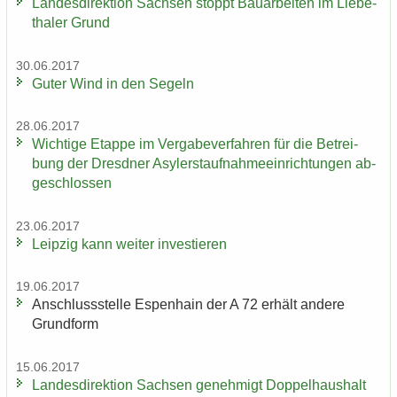
Lan­des­di­rek­ti­on Sach­sen stoppt Bau­ar­bei­ten im Lie­be­
tha­ler Grund
30.06.2017
Guter Wind in den Se­geln
28.06.2017
Wich­ti­ge Etap­pe im Ver­ga­be­ver­fah­ren für die Be­trei­
bung der Dresd­ner Asy­ler­st­auf­nah­me­ein­rich­tun­gen ab­
ge­schlos­sen
23.06.2017
Leip­zig kann wei­ter in­ves­tie­ren
19.06.2017
An­schluss­stel­le Es­pen­hain der A 72 er­hält an­de­re
Grund­form
15.06.2017
Lan­des­di­rek­ti­on Sach­sen ge­neh­migt Dop­pel­haus­halt