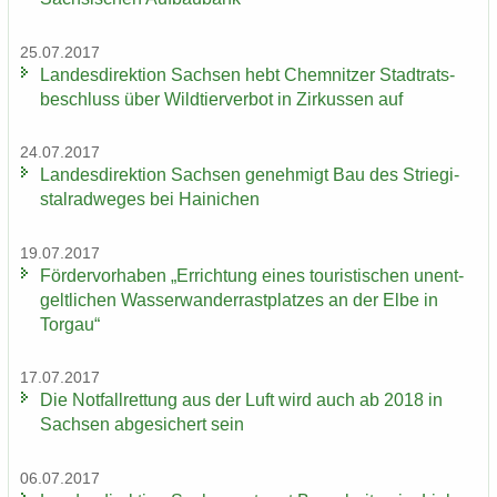
25.07.2017
Lan­des­di­rek­ti­on Sach­sen hebt Chem­nit­zer Stadt­rats­
be­schluss über Wild­tier­ver­bot in Zir­kus­sen auf
24.07.2017
Lan­des­di­rek­ti­on Sach­sen ge­neh­migt Bau des Strie­gi­
st­al­rad­we­ges bei Hai­ni­chen
19.07.2017
För­der­vor­ha­ben „Er­rich­tung eines tou­ris­ti­schen un­ent­
gelt­li­chen Was­ser­wan­der­rast­plat­zes an der Elbe in
Tor­gau“
17.07.2017
Die Not­fall­ret­tung aus der Luft wird auch ab 2018 in
Sach­sen ab­ge­si­chert sein
06.07.2017