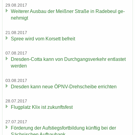
29.08.2017
Wei­te­rer Aus­bau der Meiß­ner Stra­ße in Ra­de­beul ge­
neh­migt
21.08.2017
Spree wird vom Kor­sett be­freit
07.08.2017
Dresden-​Cotta kann von Durch­gangs­ver­kehr ent­las­tet
wer­den
03.08.2017
Dres­den kann neue ÖPNV-​Drehscheibe er­rich­ten
28.07.2017
Flug­platz Klix ist zu­kunfts­fest
27.07.2017
För­de­rung der Auf­stiegs­fort­bil­dung künf­tig bei der
Säch­si­schen Auf­bau­bank