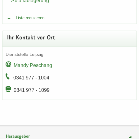
Ab­fall­ab­la­ge­rung
Liste re­du­zie­ren ...
Ihr Kon­takt vor Ort
Dienst­stel­le Leip­zig
Mandy Peschang
0341 977 - 1004
0341 977 - 1099
Herausgeber