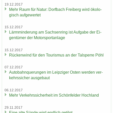
19.12.2017
Mehr Raum für Natur: Dorf­bach Frei­berg wird öko­lo­
gisch auf­ge­wer­tet
15.12.2017
Lärm­min­de­rung am Sach­sen­ring ist Auf­ga­be der Ei­
gen­tü­mer der Mo­tor­sport­an­la­ge
15.12.2017
Rü­cken­wind für den Tou­ris­mus an der Tal­sper­re Pöhl
07.12.2017
Au­to­bahn­que­run­gen im Leip­zi­ger Osten wer­den ver­
kehrs­si­cher aus­ge­baut
06.12.2017
Mehr Ver­kehrs­si­cher­heit im Schön­fel­der Hoch­land
29.11.2017
Eine alte Sünde wird end­lich ge­tilgt