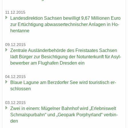
11.12.2015
Landesdirektion Sach­sen be­wil­ligt 9,67 Mil­lio­nen Euro
​
zur Er­tüch­ti­gung ab­was­ser­tech­ni­scher An­la­gen in Ho­
hen­tan­ne
09.12.2015
Zen­tra­le Aus­län­der­be­hör­de des Frei­staa­tes Sach­sen
lädt Bür­ger zur Be­sich­ti­gung der Not­un­ter­kunft für Asyl­
be­wer­ber am Flug­ha­fen Dres­den ein
04.12.2015
Blaue La­gu­ne am Berz­dor­fer See wird tou­ris­tisch er­
schlos­sen
03.12.2015
Zwei in einem: Mü­gel­ner Bahn­hof wird „Er­leb­nis­welt
Schmal­spur­bahn“ und „Geo­park Por­phyr­land“ ver­bin­
den