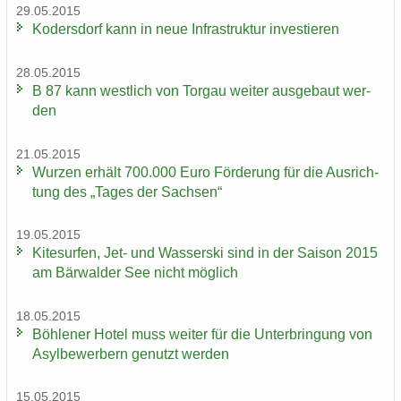
29.05.2015
Ko­ders­dorf kann in neue In­fra­struk­tur in­ves­tie­ren
28.05.2015
B 87 kann west­lich von Tor­gau wei­ter aus­ge­baut wer­
den
21.05.2015
Wur­zen er­hält 700.000 Euro För­de­rung für die Aus­rich­
tung des „Tages der Sach­sen“
19.05.2015
Ki­te­sur­fen, Jet- und Was­ser­ski sind in der Sai­son 2015
am Bär­wal­der See nicht mög­lich
18.05.2015
Böh­le­ner Hotel muss wei­ter für die Un­ter­brin­gung von
Asyl­be­wer­bern ge­nutzt wer­den
15.05.2015