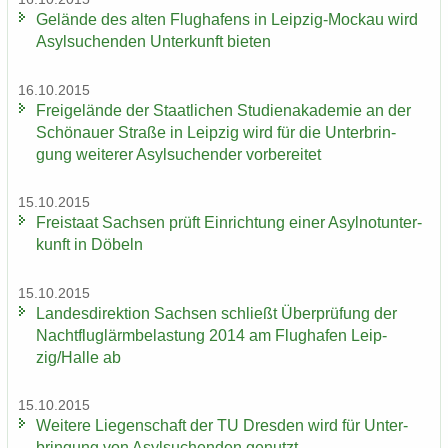
Ge­län­de des alten Flug­ha­fens in Leipzig-​Mockau wird
Asyl­su­chen­den Un­ter­kunft bie­ten
16.10.2015
Frei­ge­län­de der Staat­li­chen Stu­di­en­aka­de­mie an der
Schö­nau­er Stra­ße in Leip­zig wird für die Un­ter­brin­
gung wei­te­rer Asyl­su­chen­der vor­be­rei­tet
15.10.2015
Frei­staat Sach­sen prüft Ein­rich­tung einer Asyl­not­un­ter­
kunft in Dö­beln
15.10.2015
Lan­des­di­rek­ti­on Sach­sen schließt Über­prü­fung der
Nacht­flug­lärm­be­las­tung 2014 am Flug­ha­fen Leip­
zig/Halle ab
15.10.2015
Wei­te­re Lie­gen­schaft der TU Dres­den wird für Un­ter­
brin­gung von Asyl­su­chen­den ge­nutzt