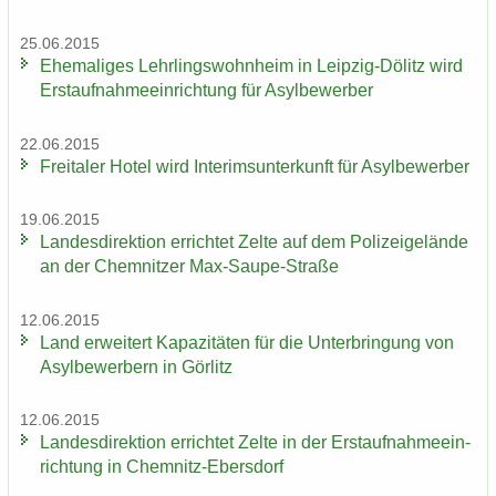
25.06.2015
Ehe­ma­li­ges Lehr­lings­wohn­heim in Leipzig-​Dölitz wird
Erst­auf­nah­me­ein­rich­tung für Asyl­be­wer­ber
22.06.2015
Frei­ta­ler Hotel wird In­te­rims­un­ter­kunft für Asyl­be­wer­ber
19.06.2015
Lan­des­di­rek­ti­on er­rich­tet Zelte auf dem Po­li­zei­ge­län­de
an der Chem­nit­zer Max-​Saupe-Straße
12.06.2015
Land er­wei­tert Ka­pa­zi­tä­ten für die Un­ter­brin­gung von
Asyl­be­wer­bern in Gör­litz
12.06.2015
Lan­des­di­rek­ti­on er­rich­tet Zelte in der Erst­auf­nah­me­ein­
rich­tung in Chemnitz-​Ebersdorf