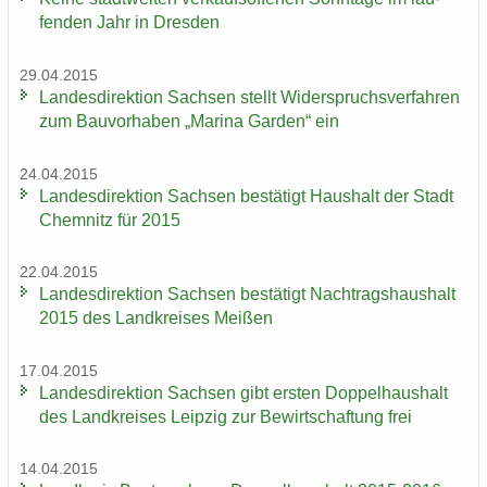
fen­den Jahr in Dres­den
29.04.2015
Lan­des­di­rek­ti­on Sach­sen stellt Wi­der­spruchs­ver­fah­ren
zum Bau­vor­ha­ben „Ma­ri­na Gar­den“ ein
24.04.2015
Lan­des­di­rek­ti­on Sach­sen be­stä­tigt Haus­halt der Stadt
Chem­nitz für 2015
22.04.2015
Lan­des­di­rek­ti­on Sach­sen be­stä­tigt Nach­trags­haus­halt
2015 des Land­krei­ses Mei­ßen
17.04.2015
Lan­des­di­rek­ti­on Sach­sen gibt ers­ten Dop­pel­haus­halt
des Land­krei­ses Leip­zig zur Be­wirt­schaf­tung frei
14.04.2015