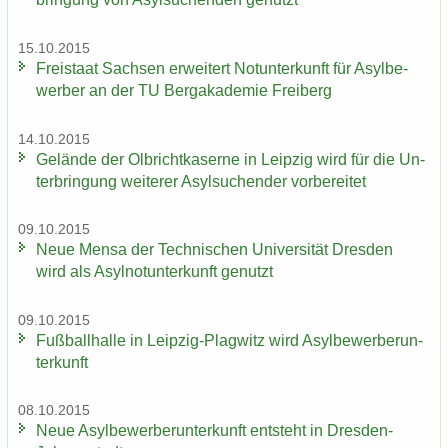
15.10.2015
Frei­staat Sach­sen er­wei­tert Not­un­ter­kunft für Asyl­be­
wer­ber an der TU Berg­aka­de­mie Frei­berg
14.10.2015
Ge­län­de der Ol­bricht­ka­ser­ne in Leip­zig wird für die Un­
ter­brin­gung wei­te­rer Asyl­su­chen­der vor­be­rei­tet
09.10.2015
Neue Mensa der Tech­ni­schen Uni­ver­si­tät Dres­den
wird als Asyl­not­un­ter­kunft ge­nutzt
09.10.2015
Fuß­ball­hal­le in Leipzig-​Plagwitz wird Asyl­be­wer­ber­un­
ter­kunft
08.10.2015
Neue Asyl­be­wer­ber­un­ter­kunft ent­steht in Dresden-​