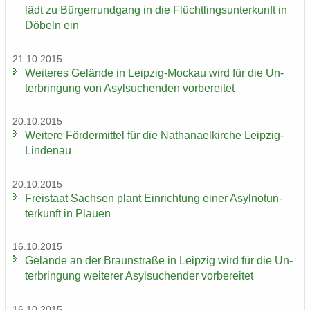
lädt zu Bür­ger­rund­gang in die Flücht­lings­un­ter­kunft in
Dö­beln ein
21.10.2015
Wei­te­res Ge­län­de in Leipzig-​Mockau wird für die Un­
ter­brin­gung von Asyl­su­chen­den vor­be­rei­tet
20.10.2015
Wei­te­re För­der­mit­tel für die Na­tha­nael­kir­che Leipzig-​
Lindenau
20.10.2015
Frei­staat Sach­sen plant Ein­rich­tung einer Asyl­not­un­
ter­kunft in Plau­en
16.10.2015
Ge­län­de an der Braun­stra­ße in Leip­zig wird für die Un­
ter­brin­gung wei­te­rer Asyl­su­chen­der vor­be­rei­tet
16.10.2015