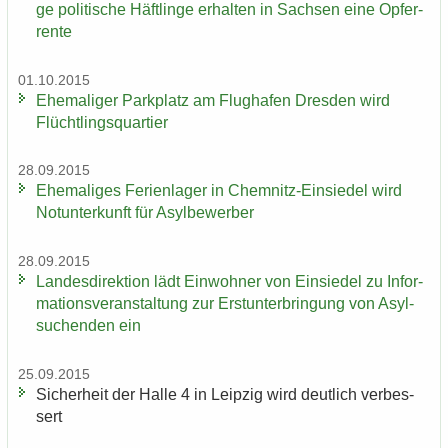
ge po­li­ti­sche Häft­lin­ge er­hal­ten in Sach­sen eine Op­fer­
ren­te
01.10.2015
Ehe­ma­li­ger Park­platz am Flug­ha­fen Dres­den wird
Flücht­lings­quar­tier
28.09.2015
Ehe­ma­li­ges Fe­ri­en­la­ger in Chemnitz-​Einsiedel wird
Not­un­ter­kunft für Asyl­be­wer­ber
28.09.2015
Lan­des­di­rek­ti­on lädt Ein­woh­ner von Ein­sie­del zu In­for­
ma­ti­ons­ver­an­stal­tung zur Erst­un­ter­brin­gung von Asyl­
su­chen­den ein
25.09.2015
Si­cher­heit der Halle 4 in Leip­zig wird deut­lich ver­bes­
sert