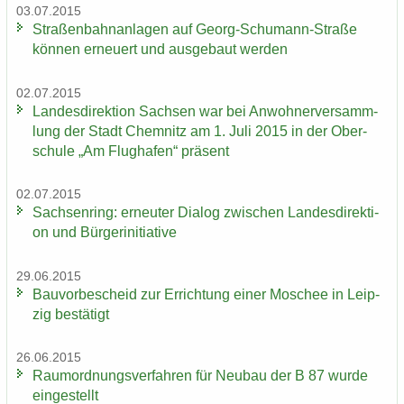
03.07.2015
Stra­ßen­bahn­an­la­gen auf Georg-​Schumann-Straße
kön­nen er­neu­ert und aus­ge­baut wer­den
02.07.2015
Lan­des­di­rek­ti­on Sach­sen war bei An­woh­ner­ver­samm­
lung der Stadt Chem­nitz am 1. Juli 2015 in der Ober­
schu­le „Am Flug­ha­fen“ prä­sent
02.07.2015
Sach­sen­ring: er­neu­ter Dia­log zwi­schen Lan­des­di­rek­ti­
on und Bür­ger­initia­ti­ve
29.06.2015
Bau­vor­be­scheid zur Er­rich­tung einer Mo­schee in Leip­
zig be­stä­tigt
26.06.2015
Raum­ord­nungs­ver­fah­ren für Neu­bau der B 87 wurde
ein­ge­stellt