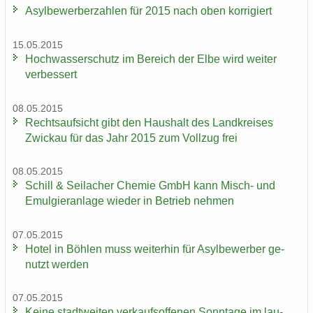
Asyl­be­wer­ber­zah­len für 2015 nach oben kor­ri­giert
15.05.2015
Hoch­was­ser­schutz im Be­reich der Elbe wird wei­ter
ver­bes­sert
08.05.2015
Rechts­auf­sicht gibt den Haus­halt des Land­krei­ses
Zwi­ckau für das Jahr 2015 zum Voll­zug frei
08.05.2015
Schill & Seil­a­cher Che­mie GmbH kann Misch-​ und
Emul­gier­an­la­ge wie­der in Be­trieb neh­men
07.05.2015
Hotel in Böh­len muss wei­ter­hin für Asyl­be­wer­ber ge­
nutzt wer­den
07.05.2015
Keine stadt­wei­ten ver­kaufs­of­fe­nen Sonn­ta­ge im lau­