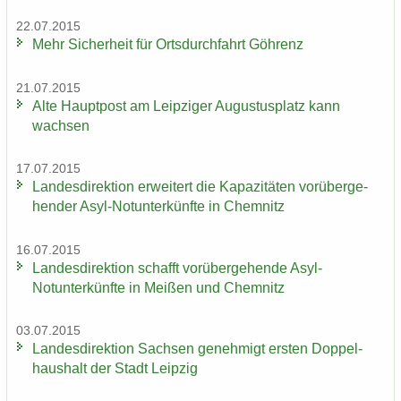
22.07.2015
Mehr Si­cher­heit für Orts­durch­fahrt Göh­renz
21.07.2015
Alte Haupt­post am Leip­zi­ger Au­gus­tus­platz kann
wach­sen
17.07.2015
Lan­des­di­rek­ti­on er­wei­tert die Ka­pa­zi­tä­ten vor­über­ge­
hen­der Asyl-​Notunter­künfte in Chem­nitz
16.07.2015
Lan­des­di­rek­ti­on schafft vor­über­ge­hen­de Asyl-​
Notunter­künfte in Mei­ßen und Chem­nitz
03.07.2015
Lan­des­di­rek­ti­on Sach­sen ge­neh­migt ers­ten Dop­pel­
haus­halt der Stadt Leip­zig