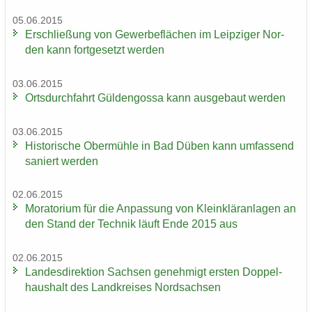
05.06.2015
Er­schlie­ßung von Ge­wer­be­flä­chen im Leip­zi­ger Nor­
den kann fort­ge­setzt wer­den
03.06.2015
Orts­durch­fahrt Gül­den­gos­sa kann aus­ge­baut wer­den
03.06.2015
His­to­ri­sche Ober­müh­le in Bad Düben kann um­fas­send
sa­niert wer­den
02.06.2015
Mo­ra­to­ri­um für die An­pas­sung von Klein­klär­an­la­gen an
den Stand der Tech­nik läuft Ende 2015 aus
02.06.2015
Lan­des­di­rek­ti­on Sach­sen ge­neh­migt ers­ten Dop­pel­
haus­halt des Land­krei­ses Nord­sach­sen