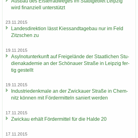
Aus­bau des Els­ter­rad­we­ges im Stadt­ge­biet Leip­zig
wird fi­nan­zi­ell un­ter­stützt
23.11.2015
Lan­des­di­rek­ti­on lässt Kies­sand­ta­ge­bau nur im Feld
Zitz­schen zu
19.11.2015
Asyl­not­un­ter­kunft auf Frei­ge­län­de der Staat­li­chen Stu­
di­en­aka­de­mie an der Schö­nau­er Stra­ße in Leip­zig fer­
tig ge­stellt
19.11.2015
In­dus­trie­denk­ma­le an der Zwi­ckau­er Stra­ße in Chem­
nitz kön­nen mit För­der­mit­teln sa­niert wer­den
17.11.2015
Zwi­ckau er­hält För­der­mit­tel für die Halde 20
17.11.2015