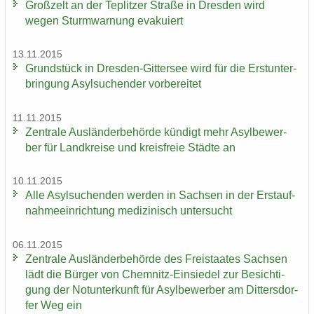
Groß­zelt an der Te­plit­zer Stra­ße in Dres­den wird
wegen Sturm­war­nung eva­ku­iert
13.11.2015
Grund­stück in Dresden-​Gittersee wird für die Erst­un­ter­
brin­gung Asyl­su­chen­der vor­be­rei­tet
11.11.2015
Zen­tra­le Aus­län­der­be­hör­de kün­digt mehr Asyl­be­wer­
ber für Land­krei­se und kreis­freie Städ­te an
10.11.2015
Alle Asyl­su­chen­den wer­den in Sach­sen in der Erst­auf­
nah­me­ein­rich­tung me­di­zi­nisch un­ter­sucht
06.11.2015
Zen­tra­le Aus­län­der­be­hör­de des Frei­staa­tes Sach­sen
lädt die Bür­ger von Chemnitz-​Einsiedel zur Be­sich­ti­
gung der Not­un­ter­kunft für Asyl­be­wer­ber am Dit­ters­dor­
fer Weg ein