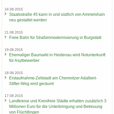
24.08.2015
Staats­stra­ße 45 kann in und süd­lich von Am­mels­hain
neu ge­stal­tet wer­den
21.08.2015
Freie Bahn für Stra­ßen­mo­der­ni­sie­rung in Burg­städt
19.08.2015
Ehe­ma­li­ger Bau­markt in Hei­den­au wird Not­un­ter­kunft
für Asyl­be­wer­ber
18.08.2015
Erstaufnahme-​Zeltstadt am Chem­nit­zer Adalbert-​
Stifter-Weg wird ge­räumt
17.08.2015
Land­krei­se und Kreis­freie Städ­te er­hal­ten zu­sätz­lich 3
Mil­lio­nen Euro für die Un­ter­brin­gung und Be­treu­ung
von Flücht­lin­gen