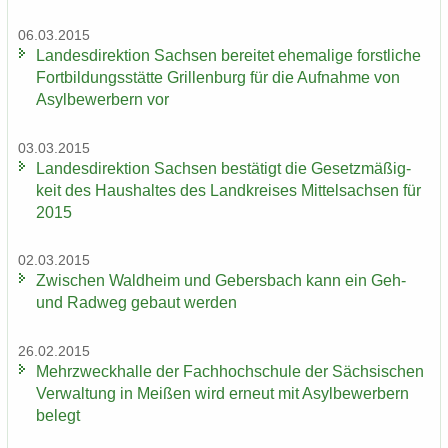
06.03.2015
Lan­des­di­rek­ti­on Sach­sen be­rei­tet ehe­ma­li­ge forst­li­che
Fort­bil­dungs­stät­te Gril­len­burg für die Auf­nah­me von
Asyl­be­wer­bern vor
03.03.2015
Lan­des­di­rek­ti­on Sach­sen be­stä­tigt die Ge­setz­mä­ßig­
keit des Haus­hal­tes des Land­krei­ses Mit­tel­sach­sen für
2015
02.03.2015
Zwi­schen Wald­heim und Ge­bers­bach kann ein Geh-
und Rad­weg ge­baut wer­den
26.02.2015
Mehr­zweck­hal­le der Fach­hoch­schu­le der Säch­si­schen
Ver­wal­tung in Mei­ßen wird er­neut mit Asyl­be­wer­bern
be­legt