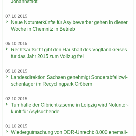
Johannstadt
07.10.2015
Neue Not­un­ter­künf­te für Asyl­be­wer­ber gehen in die­ser
Woche in Chem­nitz in Be­trieb
05.10.2015
Rechts­auf­sicht gibt den Haus­halt des Vogt­land­krei­ses
für das Jahr 2015 zum Voll­zug frei
05.10.2015
Lan­des­di­rek­ti­on Sach­sen ge­neh­migt Son­der­ab­fall­zwi­
schen­la­ger im Re­cy­cling­park Grö­bern
02.10.2015
Turn­hal­le der Ol­bricht­ka­ser­ne in Leip­zig wird Not­un­ter­
kunft für Asyl­su­chen­de
01.10.2015
Wie­der­gut­ma­chung von DDR-​Unrecht: 8.000 ehe­ma­li­