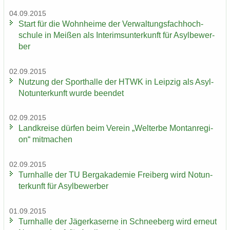
04.09.2015
Start für die Wohn­hei­me der Ver­wal­tungs­fach­hoch­
schu­le in Mei­ßen als In­te­rims­un­ter­kunft für Asyl­be­wer­
ber
02.09.2015
Nut­zung der Sport­hal­le der HTWK in Leip­zig als Asyl-​
Notunterkunft wurde be­en­det
02.09.2015
Land­krei­se dür­fen beim Ver­ein „Welt­erbe Mon­tan­re­gi­
on“ mit­ma­chen
02.09.2015
Turn­hal­le der TU Berg­aka­de­mie Frei­berg wird Not­un­
ter­kunft für Asyl­be­wer­ber
01.09.2015
Turn­hal­le der Jä­ger­ka­ser­ne in Schnee­berg wird er­neut