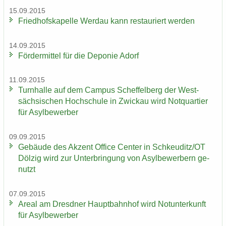
15.09.2015
Fried­hofs­ka­pel­le Wer­dau kann re­stau­riert wer­den
14.09.2015
För­der­mit­tel für die De­po­nie Adorf
11.09.2015
Turn­hal­le auf dem Cam­pus Schef­fel­berg der West­
säch­si­schen Hoch­schu­le in Zwi­ckau wird Not­quar­tier
für Asyl­be­wer­ber
09.09.2015
Ge­bäu­de des Ak­zent Of­fice Cen­ter in Schkeu­ditz/OT
Döl­zig wird zur Un­ter­brin­gung von Asyl­be­wer­bern ge­
nutzt
07.09.2015
Areal am Dresd­ner Haupt­bahn­hof wird Not­un­ter­kunft
für Asyl­be­wer­ber