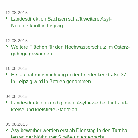
12.08.2015
Lan­des­di­rek­ti­on Sach­sen schafft wei­te­re Asyl-​
Notunterkunft in Leip­zig
12.08.2015
Wei­te­re Flä­chen für den Hoch­was­ser­schutz im Ost­erz­
ge­bir­ge ge­won­nen
10.08.2015
Erst­auf­nah­me­ein­rich­tung in der Frie­de­ri­ken­stra­ße 37
in Leip­zig wird in Be­trieb ge­nom­men
04.08.2015
Lan­des­di­rek­ti­on kün­digt mehr Asyl­be­wer­ber für Land­
krei­se und kreis­freie Städ­te an
03.08.2015
Asyl­be­wer­ber wer­den erst ab Diens­tag in den Turn­hal­
len an der Nö­th­nit­zer Stra­ße un­ter­ge­bracht