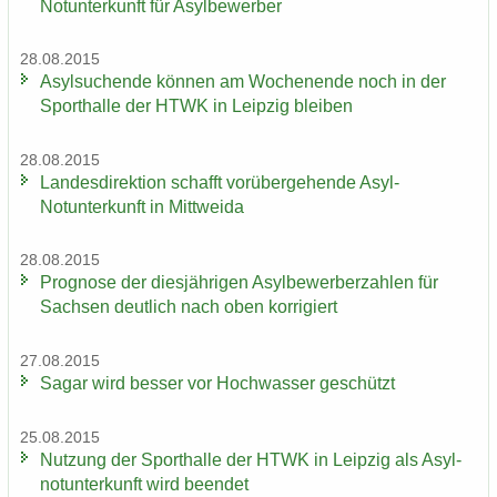
Not­un­ter­kunft für Asyl­be­wer­ber
28.08.2015
Asyl­su­chen­de kön­nen am Wo­chen­en­de noch in der
Sport­hal­le der HTWK in Leip­zig blei­ben
28.08.2015
Lan­des­di­rek­ti­on schafft vor­über­ge­hen­de Asyl-​
Notunterkunft in Mitt­wei­da
28.08.2015
Pro­gno­se der dies­jäh­ri­gen Asyl­be­wer­ber­zah­len für
Sach­sen deut­lich nach oben kor­ri­giert
27.08.2015
Sagar wird bes­ser vor Hoch­was­ser ge­schützt
25.08.2015
Nut­zung der Sport­hal­le der HTWK in Leip­zig als Asyl­
not­un­ter­kunft wird be­en­det