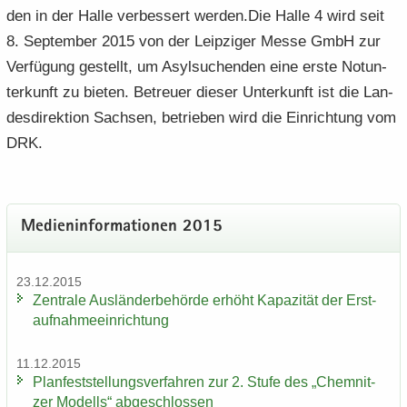
den in der Halle ver­bes­sert wer­den.Die Halle 4 wird seit
8. Sep­tem­ber 2015 von der Leip­zi­ger Messe GmbH zur
Ver­fü­gung ge­stellt, um Asyl­su­chen­den eine erste Not­un­
ter­kunft zu bie­ten. Be­treu­er die­ser Un­ter­kunft ist die Lan­
des­di­rek­ti­on Sach­sen, be­trie­ben wird die Ein­rich­tung vom
DRK.
Me­di­en­in­for­ma­tio­nen 2015
23.12.2015
Zen­tra­le Aus­län­der­be­hör­de er­höht Ka­pa­zi­tät der Erst­
auf­nah­me­ein­rich­tung
11.12.2015
Plan­fest­stel­lungs­ver­fah­ren zur 2. Stufe des „Chem­nit­
zer Mo­dells“ ab­ge­schlos­sen