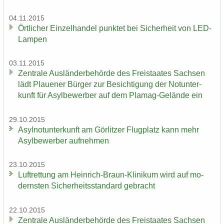
04.11.2015
Ört­li­cher Ein­zel­han­del punk­tet bei Si­cher­heit von LED-​
Lampen
03.11.2015
Zen­tra­le Aus­län­der­be­hör­de des Frei­staa­tes Sach­sen
lädt Plaue­ner Bür­ger zur Be­sich­ti­gung der Not­un­ter­
kunft für Asyl­be­wer­ber auf dem Plamag-​Gelände ein
29.10.2015
Asyl­not­un­ter­kunft am Gör­lit­zer Flug­platz kann mehr
Asyl­be­wer­ber auf­neh­men
23.10.2015
Luft­ret­tung am Heinrich-​Braun-Klinikum wird auf mo­
derns­ten Si­cher­heits­stan­dard ge­bracht
22.10.2015
Zen­tra­le Aus­län­der­be­hör­de des Frei­staa­tes Sach­sen