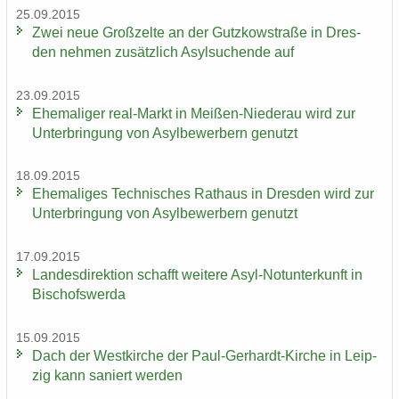
25.09.2015
Zwei neue Groß­zel­te an der Gutz­kow­stra­ße in Dres­
den neh­men zu­sätz­lich Asyl­su­chen­de auf
23.09.2015
Ehe­ma­li­ger real-​Markt in Meißen-​Niederau wird zur
Un­ter­brin­gung von Asyl­be­wer­bern ge­nutzt
18.09.2015
Ehe­ma­li­ges Tech­ni­sches Rat­haus in Dres­den wird zur
Un­ter­brin­gung von Asyl­be­wer­bern ge­nutzt
17.09.2015
Lan­des­di­rek­ti­on schafft wei­te­re Asyl-​Notunterkunft in
Bi­schofs­wer­da
15.09.2015
Dach der West­kir­che der Paul-​Gerhardt-Kirche in Leip­
zig kann sa­niert wer­den