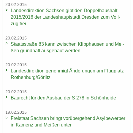
23.02.2015
Lan­des­di­rek­ti­on Sach­sen gibt den Dop­pel­haus­halt
2015/2016 der Lan­des­haupt­stadt Dres­den zum Voll­
zug frei
20.02.2015
Staats­stra­ße 83 kann zwi­schen Klipp­hau­sen und Mei­
ßen grund­haft aus­ge­baut wer­den
20.02.2015
Lan­des­di­rek­ti­on ge­neh­migt Än­de­run­gen am Flug­platz
Ro­then­burg/Gör­litz
20.02.2015
Bau­recht für den Aus­bau der S 278 in Schön­hei­de
19.02.2015
Frei­staat Sach­sen bringt vor­über­ge­hend Asyl­be­wer­ber
in Ka­menz und Mei­ßen unter