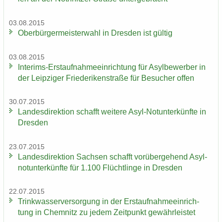
03.08.2015
Ober­bür­ger­meis­ter­wahl in Dres­den ist gül­tig
03.08.2015
Interims-​Erstaufnahmeeinrichtung für Asyl­be­wer­ber in
der Leip­zi­ger Frie­de­ri­ken­stra­ße für Be­su­cher offen
30.07.2015
Lan­des­di­rek­ti­on schafft wei­te­re Asyl-​Notunterkünfte in
Dres­den
23.07.2015
Lan­des­di­rek­ti­on Sach­sen schafft vor­über­ge­hend Asyl­
not­un­ter­künf­te für 1.100 Flücht­lin­ge in Dres­den
22.07.2015
Trink­was­ser­ver­sor­gung in der Erst­auf­nah­me­ein­rich­
tung in Chem­nitz zu jedem Zeit­punkt ge­währ­leis­tet