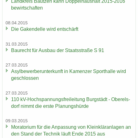
Land­kreis Baut­zen kann Dop­pel­haus­halt 2015-2016
be­wirt­schaf­ten
08.04.2015
Die Ga­ken­del­le wird ent­schärft
31.03.2015
Bau­recht für Aus­bau der Staats­stra­ße S 91
27.03.2015
Asyl­be­wer­ber­un­ter­kunft in Ka­men­zer Sport­hal­le wird
ge­schlos­sen
27.03.2015
110 kV-​Hochspannungsfreileitung Burg­städt - Ober­els­
dorf nimmt die erste Pla­nungs­hür­de
09.03.2015
Mo­ra­to­ri­um für die An­pas­sung von Klein­klär­an­la­gen an
den Stand der Tech­nik läuft Ende 2015 aus