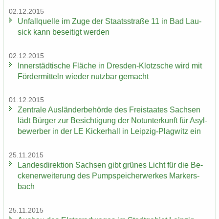
02.12.2015
Un­fall­quel­le im Zuge der Staats­stra­ße 11 in Bad Lau­
sick kann be­sei­tigt wer­den
02.12.2015
In­ner­städ­ti­sche Flä­che in Dresden-​Klotzsche wird mit
För­der­mit­teln wie­der nutz­bar ge­macht
01.12.2015
Zen­tra­le Aus­län­der­be­hör­de des Frei­staa­tes Sach­sen
lädt Bür­ger zur Be­sich­ti­gung der Not­un­ter­kunft für Asyl­
be­wer­ber in der LE Ki­cker­hall in Leipzig-​Plagwitz ein
25.11.2015
Lan­des­di­rek­ti­on Sach­sen gibt grü­nes Licht für die Be­
cken­er­wei­te­rung des Pump­spei­cher­wer­kes Mar­kers­
bach
25.11.2015