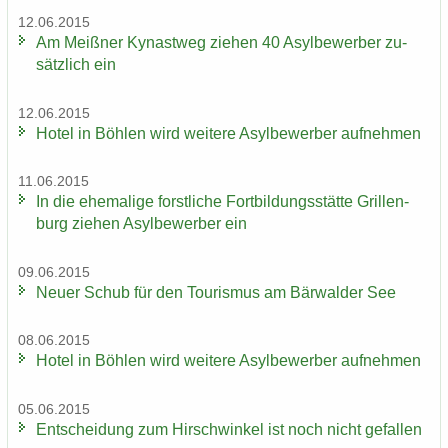
12.06.2015
Am Meiß­ner Ky­nast­weg zie­hen 40 Asyl­be­wer­ber zu­
sätz­lich ein
12.06.2015
Hotel in Böh­len wird wei­te­re Asyl­be­wer­ber auf­neh­men
11.06.2015
In die ehe­ma­li­ge forst­li­che Fort­bil­dungs­stät­te Gril­len­
burg zie­hen Asyl­be­wer­ber ein
09.06.2015
Neuer Schub für den Tou­ris­mus am Bär­wal­der See
08.06.2015
Hotel in Böh­len wird wei­te­re Asyl­be­wer­ber auf­neh­men
05.06.2015
Ent­schei­dung zum Hirsch­win­kel ist noch nicht ge­fal­len