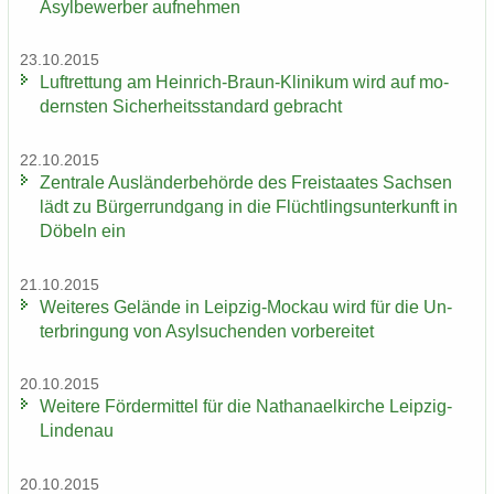
Asyl­be­wer­ber auf­neh­men
23.10.2015
Luft­ret­tung am Heinrich-​Braun-Klinikum wird auf mo­
derns­ten Si­cher­heits­stan­dard ge­bracht
22.10.2015
Zen­tra­le Aus­län­der­be­hör­de des Frei­staa­tes Sach­sen
lädt zu Bür­ger­rund­gang in die Flücht­lings­un­ter­kunft in
Dö­beln ein
21.10.2015
Wei­te­res Ge­län­de in Leipzig-​Mockau wird für die Un­
ter­brin­gung von Asyl­su­chen­den vor­be­rei­tet
20.10.2015
Wei­te­re För­der­mit­tel für die Na­tha­nael­kir­che Leipzig-​
Lindenau
20.10.2015