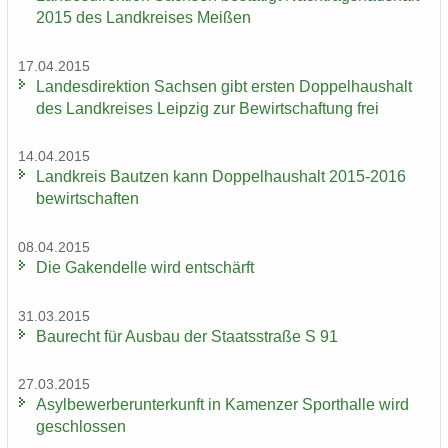
2015 des Land­krei­ses Mei­ßen
17.04.2015
Lan­des­di­rek­ti­on Sach­sen gibt ers­ten Dop­pel­haus­halt
des Land­krei­ses Leip­zig zur Be­wirt­schaf­tung frei
14.04.2015
Land­kreis Baut­zen kann Dop­pel­haus­halt 2015-2016
be­wirt­schaf­ten
08.04.2015
Die Ga­ken­del­le wird ent­schärft
31.03.2015
Bau­recht für Aus­bau der Staats­stra­ße S 91
27.03.2015
Asyl­be­wer­ber­un­ter­kunft in Ka­men­zer Sport­hal­le wird
ge­schlos­sen