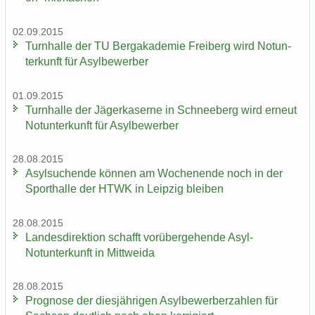
02.09.2015
Turn­hal­le der TU Berg­aka­de­mie Frei­berg wird Not­un­
ter­kunft für Asyl­be­wer­ber
01.09.2015
Turn­hal­le der Jä­ger­ka­ser­ne in Schnee­berg wird er­neut
Not­un­ter­kunft für Asyl­be­wer­ber
28.08.2015
Asyl­su­chen­de kön­nen am Wo­chen­en­de noch in der
Sport­hal­le der HTWK in Leip­zig blei­ben
28.08.2015
Lan­des­di­rek­ti­on schafft vor­über­ge­hen­de Asyl-​
Notunterkunft in Mitt­wei­da
28.08.2015
Pro­gno­se der dies­jäh­ri­gen Asyl­be­wer­ber­zah­len für