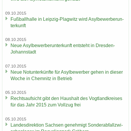
09.10.2015
Fuß­ball­hal­le in Leipzig-​Plagwitz wird Asyl­be­wer­ber­un­
ter­kunft
08.10.2015
Neue Asyl­be­wer­ber­un­ter­kunft ent­steht in Dresden-​
Johannstadt
07.10.2015
Neue Not­un­ter­künf­te für Asyl­be­wer­ber gehen in die­ser
Woche in Chem­nitz in Be­trieb
05.10.2015
Rechts­auf­sicht gibt den Haus­halt des Vogt­land­krei­ses
für das Jahr 2015 zum Voll­zug frei
05.10.2015
Lan­des­di­rek­ti­on Sach­sen ge­neh­migt Son­der­ab­fall­zwi­