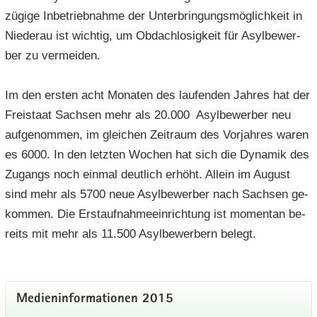
zü­gi­ge In­be­trieb­nah­me der Un­ter­brin­gungs­mög­lich­keit in
Nie­der­au ist wich­tig, um Ob­dach­lo­sig­keit für Asyl­be­wer­
ber zu ver­mei­den.
Im den ers­ten acht Mo­na­ten des lau­fen­den Jah­res hat der
Frei­staat Sach­sen mehr als 20.000 Asyl­be­wer­ber neu
auf­ge­nom­men, im glei­chen Zeit­raum des Vor­jah­res waren
es 6000. In den letz­ten Wo­chen hat sich die Dy­na­mik des
Zu­gangs noch ein­mal deut­lich er­höht. Al­lein im Au­gust
sind mehr als 5700 neue Asyl­be­wer­ber nach Sach­sen ge­
kom­men. Die Erst­auf­nah­me­ein­rich­tung ist mo­men­tan be­
reits mit mehr als 11.500 Asyl­be­wer­bern be­legt.
Me­di­en­in­for­ma­tio­nen 2015