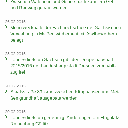
Zwi­schen Wald­heim und Ge­bers­bach kann ein Geh-
und Rad­weg ge­baut wer­den
26.02.2015
Mehr­zweck­hal­le der Fach­hoch­schu­le der Säch­si­schen
Ver­wal­tung in Mei­ßen wird er­neut mit Asyl­be­wer­bern
be­legt
23.02.2015
Lan­des­di­rek­ti­on Sach­sen gibt den Dop­pel­haus­halt
2015/2016 der Lan­des­haupt­stadt Dres­den zum Voll­
zug frei
20.02.2015
Staats­stra­ße 83 kann zwi­schen Klipp­hau­sen und Mei­
ßen grund­haft aus­ge­baut wer­den
20.02.2015
Lan­des­di­rek­ti­on ge­neh­migt Än­de­run­gen am Flug­platz
Ro­then­burg/Gör­litz