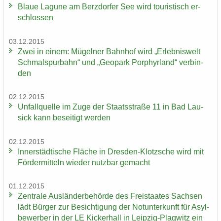
Blaue La­gu­ne am Berz­dor­fer See wird tou­ris­tisch er­
schlos­sen
03.12.2015
Zwei in einem: Mü­gel­ner Bahn­hof wird „Er­leb­nis­welt
Schmal­spur­bahn“ und „Geo­park Por­phyr­land“ ver­bin­
den
02.12.2015
Un­fall­quel­le im Zuge der Staats­stra­ße 11 in Bad Lau­
sick kann be­sei­tigt wer­den
02.12.2015
In­ner­städ­ti­sche Flä­che in Dresden-​Klotzsche wird mit
För­der­mit­teln wie­der nutz­bar ge­macht
01.12.2015
Zen­tra­le Aus­län­der­be­hör­de des Frei­staa­tes Sach­sen
lädt Bür­ger zur Be­sich­ti­gung der Not­un­ter­kunft für Asyl­
be­wer­ber in der LE Ki­cker­hall in Leipzig-​Plagwitz ein