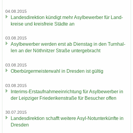
04.08.2015
Lan­des­di­rek­ti­on kün­digt mehr Asyl­be­wer­ber für Land­
krei­se und kreis­freie Städ­te an
03.08.2015
Asyl­be­wer­ber wer­den erst ab Diens­tag in den Turn­hal­
len an der Nö­th­nit­zer Stra­ße un­ter­ge­bracht
03.08.2015
Ober­bür­ger­meis­ter­wahl in Dres­den ist gül­tig
03.08.2015
Interims-​Erstaufnahmeeinrichtung für Asyl­be­wer­ber in
der Leip­zi­ger Frie­de­ri­ken­stra­ße für Be­su­cher offen
30.07.2015
Lan­des­di­rek­ti­on schafft wei­te­re Asyl-​Notunterkünfte in
Dres­den