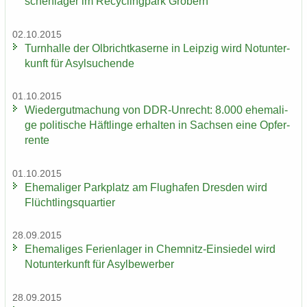
schen­la­ger im Re­cy­cling­park Grö­bern
02.10.2015
Turn­hal­le der Ol­bricht­ka­ser­ne in Leip­zig wird Not­un­ter­
kunft für Asyl­su­chen­de
01.10.2015
Wie­der­gut­ma­chung von DDR-​Unrecht: 8.000 ehe­ma­li­
ge po­li­ti­sche Häft­lin­ge er­hal­ten in Sach­sen eine Op­fer­
ren­te
01.10.2015
Ehe­ma­li­ger Park­platz am Flug­ha­fen Dres­den wird
Flücht­lings­quar­tier
28.09.2015
Ehe­ma­li­ges Fe­ri­en­la­ger in Chemnitz-​Einsiedel wird
Not­un­ter­kunft für Asyl­be­wer­ber
28.09.2015