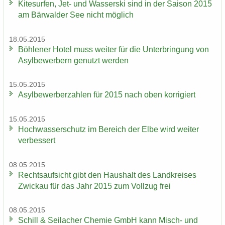
Ki­te­sur­fen, Jet- und Was­ser­ski sind in der Sai­son 2015
am Bär­wal­der See nicht mög­lich
18.05.2015
Böh­le­ner Hotel muss wei­ter für die Un­ter­brin­gung von
Asyl­be­wer­bern ge­nutzt wer­den
15.05.2015
Asyl­be­wer­ber­zah­len für 2015 nach oben kor­ri­giert
15.05.2015
Hoch­was­ser­schutz im Be­reich der Elbe wird wei­ter
ver­bes­sert
08.05.2015
Rechts­auf­sicht gibt den Haus­halt des Land­krei­ses
Zwi­ckau für das Jahr 2015 zum Voll­zug frei
08.05.2015
Schill & Seil­a­cher Che­mie GmbH kann Misch-​ und