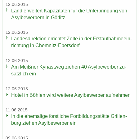
12.06.2015
Land er­wei­tert Ka­pa­zi­tä­ten für die Un­ter­brin­gung von
Asyl­be­wer­bern in Gör­litz
12.06.2015
Lan­des­di­rek­ti­on er­rich­tet Zelte in der Erst­auf­nah­me­ein­
rich­tung in Chemnitz-​Ebersdorf
12.06.2015
Am Meiß­ner Ky­nast­weg zie­hen 40 Asyl­be­wer­ber zu­
sätz­lich ein
12.06.2015
Hotel in Böh­len wird wei­te­re Asyl­be­wer­ber auf­neh­men
11.06.2015
In die ehe­ma­li­ge forst­li­che Fort­bil­dungs­stät­te Gril­len­
burg zie­hen Asyl­be­wer­ber ein
09.06.2015