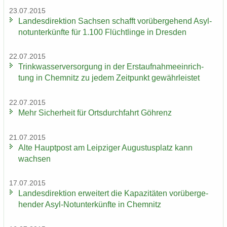
23.07.2015
Lan­des­di­rek­ti­on Sach­sen schafft vor­über­ge­hend Asyl­
not­un­ter­künf­te für 1.100 Flücht­lin­ge in Dres­den
22.07.2015
Trink­was­ser­ver­sor­gung in der Erst­auf­nah­me­ein­rich­
tung in Chem­nitz zu jedem Zeit­punkt ge­währ­leis­tet
22.07.2015
Mehr Si­cher­heit für Orts­durch­fahrt Göh­renz
21.07.2015
Alte Haupt­post am Leip­zi­ger Au­gus­tus­platz kann
wach­sen
17.07.2015
Lan­des­di­rek­ti­on er­wei­tert die Ka­pa­zi­tä­ten vor­über­ge­
hen­der Asyl-​Notunter­künfte in Chem­nitz