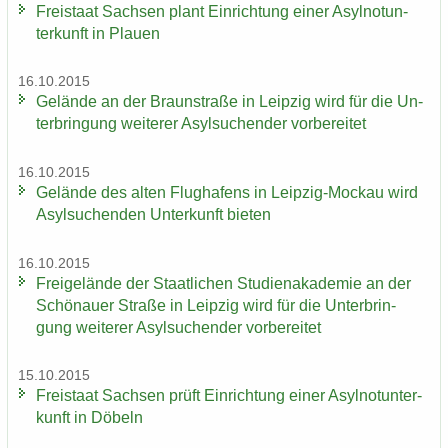
Frei­staat Sach­sen plant Ein­rich­tung einer Asyl­not­un­
ter­kunft in Plau­en
16.10.2015
Ge­län­de an der Braun­stra­ße in Leip­zig wird für die Un­
ter­brin­gung wei­te­rer Asyl­su­chen­der vor­be­rei­tet
16.10.2015
Ge­län­de des alten Flug­ha­fens in Leipzig-​Mockau wird
Asyl­su­chen­den Un­ter­kunft bie­ten
16.10.2015
Frei­ge­län­de der Staat­li­chen Stu­di­en­aka­de­mie an der
Schö­nau­er Stra­ße in Leip­zig wird für die Un­ter­brin­
gung wei­te­rer Asyl­su­chen­der vor­be­rei­tet
15.10.2015
Frei­staat Sach­sen prüft Ein­rich­tung einer Asyl­not­un­ter­
kunft in Dö­beln