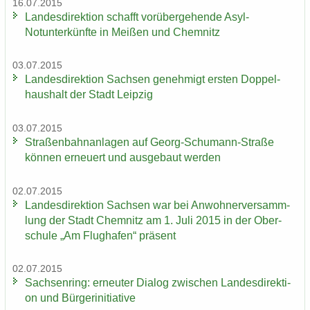
16.07.2015
Lan­des­di­rek­ti­on schafft vor­über­ge­hen­de Asyl-​
Notunter­künfte in Mei­ßen und Chem­nitz
03.07.2015
Lan­des­di­rek­ti­on Sach­sen ge­neh­migt ers­ten Dop­pel­
haus­halt der Stadt Leip­zig
03.07.2015
Stra­ßen­bahn­an­la­gen auf Georg-​Schumann-Straße
kön­nen er­neu­ert und aus­ge­baut wer­den
02.07.2015
Lan­des­di­rek­ti­on Sach­sen war bei An­woh­ner­ver­samm­
lung der Stadt Chem­nitz am 1. Juli 2015 in der Ober­
schu­le „Am Flug­ha­fen“ prä­sent
02.07.2015
Sach­sen­ring: er­neu­ter Dia­log zwi­schen Lan­des­di­rek­ti­
on und Bür­ger­initia­ti­ve