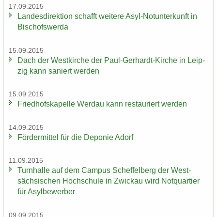
17.09.2015
Lan­des­di­rek­ti­on schafft wei­te­re Asyl-​Notunterkunft in
Bi­schofs­wer­da
15.09.2015
Dach der West­kir­che der Paul-​Gerhardt-Kirche in Leip­
zig kann sa­niert wer­den
15.09.2015
Fried­hofs­ka­pel­le Wer­dau kann re­stau­riert wer­den
14.09.2015
För­der­mit­tel für die De­po­nie Adorf
11.09.2015
Turn­hal­le auf dem Cam­pus Schef­fel­berg der West­
säch­si­schen Hoch­schu­le in Zwi­ckau wird Not­quar­tier
für Asyl­be­wer­ber
09.09.2015