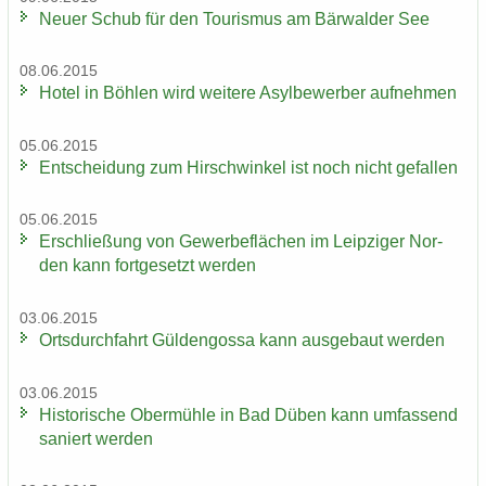
Neuer Schub für den Tou­ris­mus am Bär­wal­der See
08.06.2015
Hotel in Böh­len wird wei­te­re Asyl­be­wer­ber auf­neh­men
05.06.2015
Ent­schei­dung zum Hirsch­win­kel ist noch nicht ge­fal­len
05.06.2015
Er­schlie­ßung von Ge­wer­be­flä­chen im Leip­zi­ger Nor­
den kann fort­ge­setzt wer­den
03.06.2015
Orts­durch­fahrt Gül­den­gos­sa kann aus­ge­baut wer­den
03.06.2015
His­to­ri­sche Ober­müh­le in Bad Düben kann um­fas­send
sa­niert wer­den