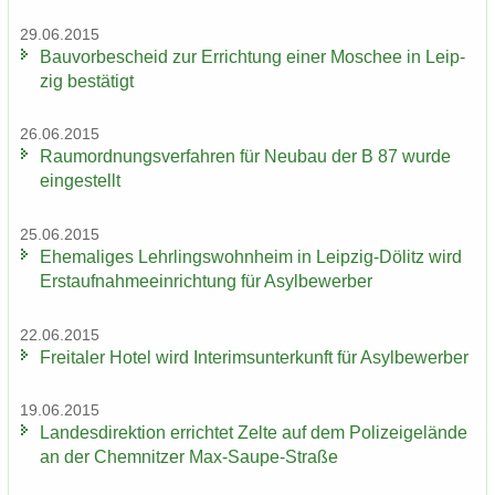
29.06.2015
Bau­vor­be­scheid zur Er­rich­tung einer Mo­schee in Leip­
zig be­stä­tigt
26.06.2015
Raum­ord­nungs­ver­fah­ren für Neu­bau der B 87 wurde
ein­ge­stellt
25.06.2015
Ehe­ma­li­ges Lehr­lings­wohn­heim in Leipzig-​Dölitz wird
Erst­auf­nah­me­ein­rich­tung für Asyl­be­wer­ber
22.06.2015
Frei­ta­ler Hotel wird In­te­rims­un­ter­kunft für Asyl­be­wer­ber
19.06.2015
Lan­des­di­rek­ti­on er­rich­tet Zelte auf dem Po­li­zei­ge­län­de
an der Chem­nit­zer Max-​Saupe-Straße