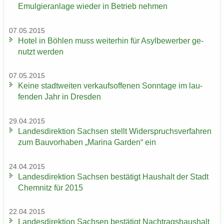
Emul­gier­an­la­ge wie­der in Be­trieb neh­men
07.05.2015
Hotel in Böh­len muss wei­ter­hin für Asyl­be­wer­ber ge­
nutzt wer­den
07.05.2015
Keine stadt­wei­ten ver­kaufs­of­fe­nen Sonn­ta­ge im lau­
fen­den Jahr in Dres­den
29.04.2015
Lan­des­di­rek­ti­on Sach­sen stellt Wi­der­spruchs­ver­fah­ren
zum Bau­vor­ha­ben „Ma­ri­na Gar­den“ ein
24.04.2015
Lan­des­di­rek­ti­on Sach­sen be­stä­tigt Haus­halt der Stadt
Chem­nitz für 2015
22.04.2015
Lan­des­di­rek­ti­on Sach­sen be­stä­tigt Nach­trags­haus­halt