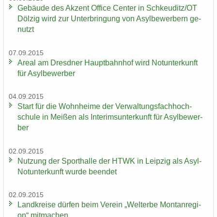
Ge­bäu­de des Ak­zent Of­fice Cen­ter in Schkeu­ditz/OT
Döl­zig wird zur Un­ter­brin­gung von Asyl­be­wer­bern ge­
nutzt
07.09.2015
Areal am Dresd­ner Haupt­bahn­hof wird Not­un­ter­kunft
für Asyl­be­wer­ber
04.09.2015
Start für die Wohn­hei­me der Ver­wal­tungs­fach­hoch­
schu­le in Mei­ßen als In­te­rims­un­ter­kunft für Asyl­be­wer­
ber
02.09.2015
Nut­zung der Sport­hal­le der HTWK in Leip­zig als Asyl-​
Notunterkunft wurde be­en­det
02.09.2015
Land­krei­se dür­fen beim Ver­ein „Welt­erbe Mon­tan­re­gi­
on“ mit­ma­chen