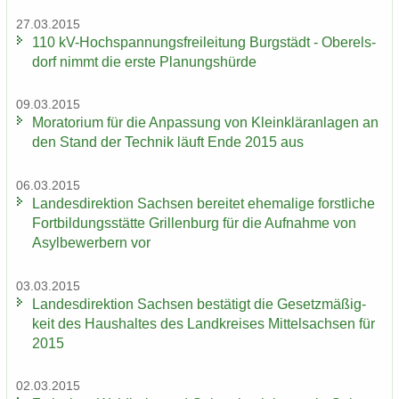
27.03.2015
110 kV-​Hochspannungsfreileitung Burg­städt - Ober­els­
dorf nimmt die erste Pla­nungs­hür­de
09.03.2015
Mo­ra­to­ri­um für die An­pas­sung von Klein­klär­an­la­gen an
den Stand der Tech­nik läuft Ende 2015 aus
06.03.2015
Lan­des­di­rek­ti­on Sach­sen be­rei­tet ehe­ma­li­ge forst­li­che
Fort­bil­dungs­stät­te Gril­len­burg für die Auf­nah­me von
Asyl­be­wer­bern vor
03.03.2015
Lan­des­di­rek­ti­on Sach­sen be­stä­tigt die Ge­setz­mä­ßig­
keit des Haus­hal­tes des Land­krei­ses Mit­tel­sach­sen für
2015
02.03.2015