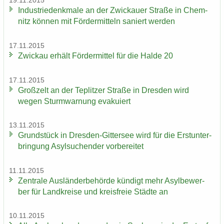
19.11.2015
In­dus­trie­denk­ma­le an der Zwi­ckau­er Stra­ße in Chem­
nitz kön­nen mit För­der­mit­teln sa­niert wer­den
17.11.2015
Zwi­ckau er­hält För­der­mit­tel für die Halde 20
17.11.2015
Groß­zelt an der Te­plit­zer Stra­ße in Dres­den wird
wegen Sturm­war­nung eva­ku­iert
13.11.2015
Grund­stück in Dresden-​Gittersee wird für die Erst­un­ter­
brin­gung Asyl­su­chen­der vor­be­rei­tet
11.11.2015
Zen­tra­le Aus­län­der­be­hör­de kün­digt mehr Asyl­be­wer­
ber für Land­krei­se und kreis­freie Städ­te an
10.11.2015