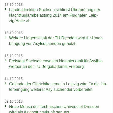
15.10.2015
Lan­des­di­rek­ti­on Sach­sen schließt Über­prü­fung der
Nacht­flug­lärm­be­las­tung 2014 am Flug­ha­fen Leip­
zig/Halle ab
15.10.2015
Wei­te­re Lie­gen­schaft der TU Dres­den wird für Un­ter­
brin­gung von Asyl­su­chen­den ge­nutzt
15.10.2015
Frei­staat Sach­sen er­wei­tert Not­un­ter­kunft für Asyl­be­
wer­ber an der TU Berg­aka­de­mie Frei­berg
14.10.2015
Ge­län­de der Ol­bricht­ka­ser­ne in Leip­zig wird für die Un­
ter­brin­gung wei­te­rer Asyl­su­chen­der vor­be­rei­tet
09.10.2015
Neue Mensa der Tech­ni­schen Uni­ver­si­tät Dres­den
wird als Asyl­not­un­ter­kunft ge­nutzt