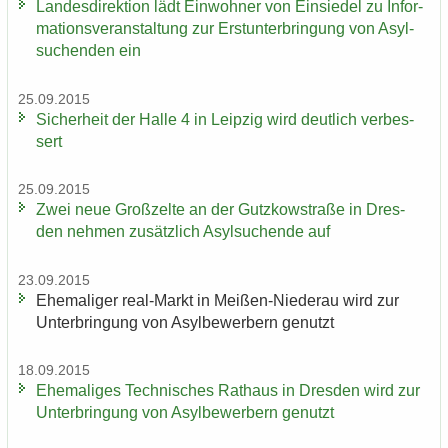
Lan­des­di­rek­ti­on lädt Ein­woh­ner von Ein­sie­del zu In­for­
ma­ti­ons­ver­an­stal­tung zur Erst­un­ter­brin­gung von Asyl­
su­chen­den ein
25.09.2015
Si­cher­heit der Halle 4 in Leip­zig wird deut­lich ver­bes­
sert
25.09.2015
Zwei neue Groß­zel­te an der Gutz­kow­stra­ße in Dres­
den neh­men zu­sätz­lich Asyl­su­chen­de auf
23.09.2015
Ehe­ma­li­ger real-​Markt in Meißen-​Niederau wird zur
Un­ter­brin­gung von Asyl­be­wer­bern ge­nutzt
18.09.2015
Ehe­ma­li­ges Tech­ni­sches Rat­haus in Dres­den wird zur
Un­ter­brin­gung von Asyl­be­wer­bern ge­nutzt