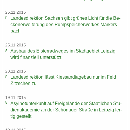
25.11.2015
Lan­des­di­rek­ti­on Sach­sen gibt grü­nes Licht für die Be­
cken­er­wei­te­rung des Pump­spei­cher­wer­kes Mar­kers­
bach
25.11.2015
Aus­bau des Els­ter­rad­we­ges im Stadt­ge­biet Leip­zig
wird fi­nan­zi­ell un­ter­stützt
23.11.2015
Lan­des­di­rek­ti­on lässt Kies­sand­ta­ge­bau nur im Feld
Zitz­schen zu
19.11.2015
Asyl­not­un­ter­kunft auf Frei­ge­län­de der Staat­li­chen Stu­
di­en­aka­de­mie an der Schö­nau­er Stra­ße in Leip­zig fer­
tig ge­stellt