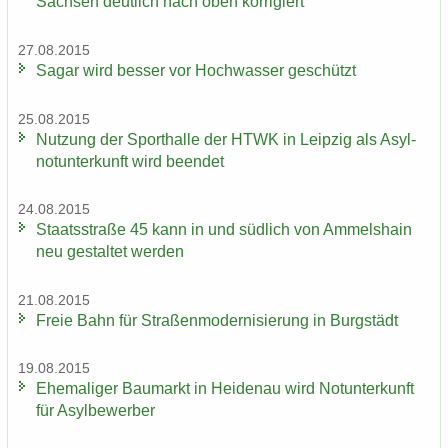
Sach­sen deut­lich nach oben kor­ri­giert
27.08.2015
Sagar wird bes­ser vor Hoch­was­ser ge­schützt
25.08.2015
Nut­zung der Sport­hal­le der HTWK in Leip­zig als Asyl­
not­un­ter­kunft wird be­en­det
24.08.2015
Staats­stra­ße 45 kann in und süd­lich von Am­mels­hain
neu ge­stal­tet wer­den
21.08.2015
Freie Bahn für Stra­ßen­mo­der­ni­sie­rung in Burg­städt
19.08.2015
Ehe­ma­li­ger Bau­markt in Hei­den­au wird Not­un­ter­kunft
für Asyl­be­wer­ber