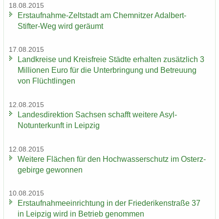
18.08.2015
Erstaufnahme-​Zeltstadt am Chem­nit­zer Adalbert-​
Stifter-Weg wird ge­räumt
17.08.2015
Land­krei­se und Kreis­freie Städ­te er­hal­ten zu­sätz­lich 3
Mil­lio­nen Euro für die Un­ter­brin­gung und Be­treu­ung
von Flücht­lin­gen
12.08.2015
Lan­des­di­rek­ti­on Sach­sen schafft wei­te­re Asyl-​
Notunterkunft in Leip­zig
12.08.2015
Wei­te­re Flä­chen für den Hoch­was­ser­schutz im Ost­erz­
ge­bir­ge ge­won­nen
10.08.2015
Erst­auf­nah­me­ein­rich­tung in der Frie­de­ri­ken­stra­ße 37
in Leip­zig wird in Be­trieb ge­nom­men