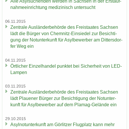
Alle Asyl­su­chen­den wer­den in Sach­sen in der Erst­auf­
nah­me­ein­rich­tung me­di­zi­nisch un­ter­sucht
06.11.2015
Zen­tra­le Aus­län­der­be­hör­de des Frei­staa­tes Sach­sen
lädt die Bür­ger von Chemnitz-​Einsiedel zur Be­sich­ti­
gung der Not­un­ter­kunft für Asyl­be­wer­ber am Dit­ters­dor­
fer Weg ein
04.11.2015
Ört­li­cher Ein­zel­han­del punk­tet bei Si­cher­heit von LED-​
Lampen
03.11.2015
Zen­tra­le Aus­län­der­be­hör­de des Frei­staa­tes Sach­sen
lädt Plaue­ner Bür­ger zur Be­sich­ti­gung der Not­un­ter­
kunft für Asyl­be­wer­ber auf dem Plamag-​Gelände ein
29.10.2015
Asyl­not­un­ter­kunft am Gör­lit­zer Flug­platz kann mehr