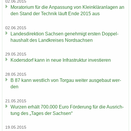
02.06.2015
Mo­ra­to­ri­um für die An­pas­sung von Klein­klär­an­la­gen an
den Stand der Tech­nik läuft Ende 2015 aus
02.06.2015
Lan­des­di­rek­ti­on Sach­sen ge­neh­migt ers­ten Dop­pel­
haus­halt des Land­krei­ses Nord­sach­sen
29.05.2015
Ko­ders­dorf kann in neue In­fra­struk­tur in­ves­tie­ren
28.05.2015
B 87 kann west­lich von Tor­gau wei­ter aus­ge­baut wer­
den
21.05.2015
Wur­zen er­hält 700.000 Euro För­de­rung für die Aus­rich­
tung des „Tages der Sach­sen“
19.05.2015