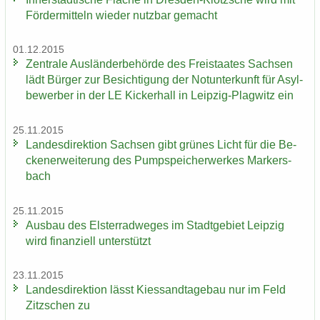
För­der­mit­teln wie­der nutz­bar ge­macht
01.12.2015
Zen­tra­le Aus­län­der­be­hör­de des Frei­staa­tes Sach­sen
lädt Bür­ger zur Be­sich­ti­gung der Not­un­ter­kunft für Asyl­
be­wer­ber in der LE Ki­cker­hall in Leipzig-​Plagwitz ein
25.11.2015
Lan­des­di­rek­ti­on Sach­sen gibt grü­nes Licht für die Be­
cken­er­wei­te­rung des Pump­spei­cher­wer­kes Mar­kers­
bach
25.11.2015
Aus­bau des Els­ter­rad­we­ges im Stadt­ge­biet Leip­zig
wird fi­nan­zi­ell un­ter­stützt
23.11.2015
Lan­des­di­rek­ti­on lässt Kies­sand­ta­ge­bau nur im Feld
Zitz­schen zu