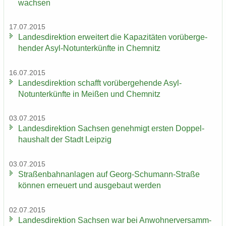
wach­sen
17.07.2015
Lan­des­di­rek­ti­on er­wei­tert die Ka­pa­zi­tä­ten vor­über­ge­
hen­der Asyl-​Notunter­künfte in Chem­nitz
16.07.2015
Lan­des­di­rek­ti­on schafft vor­über­ge­hen­de Asyl-​
Notunter­künfte in Mei­ßen und Chem­nitz
03.07.2015
Lan­des­di­rek­ti­on Sach­sen ge­neh­migt ers­ten Dop­pel­
haus­halt der Stadt Leip­zig
03.07.2015
Stra­ßen­bahn­an­la­gen auf Georg-​Schumann-Straße
kön­nen er­neu­ert und aus­ge­baut wer­den
02.07.2015
Lan­des­di­rek­ti­on Sach­sen war bei An­woh­ner­ver­samm­