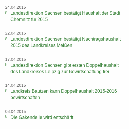
24.04.2015
Lan­des­di­rek­ti­on Sach­sen be­stä­tigt Haus­halt der Stadt
Chem­nitz für 2015
22.04.2015
Lan­des­di­rek­ti­on Sach­sen be­stä­tigt Nach­trags­haus­halt
2015 des Land­krei­ses Mei­ßen
17.04.2015
Lan­des­di­rek­ti­on Sach­sen gibt ers­ten Dop­pel­haus­halt
des Land­krei­ses Leip­zig zur Be­wirt­schaf­tung frei
14.04.2015
Land­kreis Baut­zen kann Dop­pel­haus­halt 2015-2016
be­wirt­schaf­ten
08.04.2015
Die Ga­ken­del­le wird ent­schärft