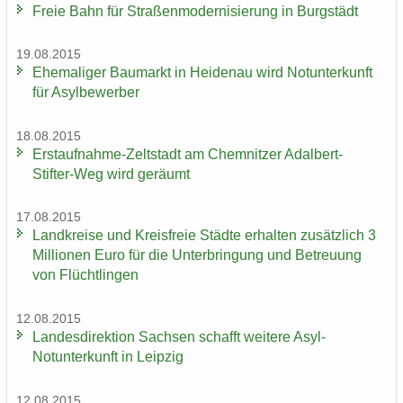
Freie Bahn für Stra­ßen­mo­der­ni­sie­rung in Burg­städt
19.08.2015
Ehe­ma­li­ger Bau­markt in Hei­den­au wird Not­un­ter­kunft
für Asyl­be­wer­ber
18.08.2015
Erstaufnahme-​Zeltstadt am Chem­nit­zer Adalbert-​
Stifter-Weg wird ge­räumt
17.08.2015
Land­krei­se und Kreis­freie Städ­te er­hal­ten zu­sätz­lich 3
Mil­lio­nen Euro für die Un­ter­brin­gung und Be­treu­ung
von Flücht­lin­gen
12.08.2015
Lan­des­di­rek­ti­on Sach­sen schafft wei­te­re Asyl-​
Notunterkunft in Leip­zig
12.08.2015