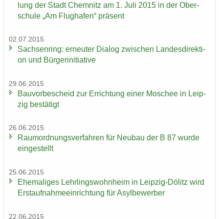
lung der Stadt Chem­nitz am 1. Juli 2015 in der Ober­
schu­le „Am Flug­ha­fen“ prä­sent
02.07.2015
Sach­sen­ring: er­neu­ter Dia­log zwi­schen Lan­des­di­rek­ti­
on und Bür­ger­initia­ti­ve
29.06.2015
Bau­vor­be­scheid zur Er­rich­tung einer Mo­schee in Leip­
zig be­stä­tigt
26.06.2015
Raum­ord­nungs­ver­fah­ren für Neu­bau der B 87 wurde
ein­ge­stellt
25.06.2015
Ehe­ma­li­ges Lehr­lings­wohn­heim in Leipzig-​Dölitz wird
Erst­auf­nah­me­ein­rich­tung für Asyl­be­wer­ber
22.06.2015