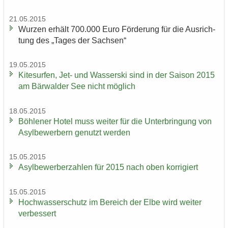
21.05.2015
Wur­zen er­hält 700.000 Euro För­de­rung für die Aus­rich­
tung des „Tages der Sach­sen“
19.05.2015
Ki­te­sur­fen, Jet- und Was­ser­ski sind in der Sai­son 2015
am Bär­wal­der See nicht mög­lich
18.05.2015
Böh­le­ner Hotel muss wei­ter für die Un­ter­brin­gung von
Asyl­be­wer­bern ge­nutzt wer­den
15.05.2015
Asyl­be­wer­ber­zah­len für 2015 nach oben kor­ri­giert
15.05.2015
Hoch­was­ser­schutz im Be­reich der Elbe wird wei­ter
ver­bes­sert