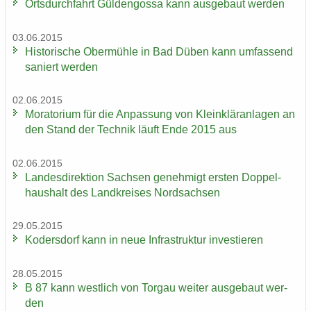
Orts­durch­fahrt Gül­den­gos­sa kann aus­ge­baut wer­den
03.06.2015
His­to­ri­sche Ober­müh­le in Bad Düben kann um­fas­send
sa­niert wer­den
02.06.2015
Mo­ra­to­ri­um für die An­pas­sung von Klein­klär­an­la­gen an
den Stand der Tech­nik läuft Ende 2015 aus
02.06.2015
Lan­des­di­rek­ti­on Sach­sen ge­neh­migt ers­ten Dop­pel­
haus­halt des Land­krei­ses Nord­sach­sen
29.05.2015
Ko­ders­dorf kann in neue In­fra­struk­tur in­ves­tie­ren
28.05.2015
B 87 kann west­lich von Tor­gau wei­ter aus­ge­baut wer­
den