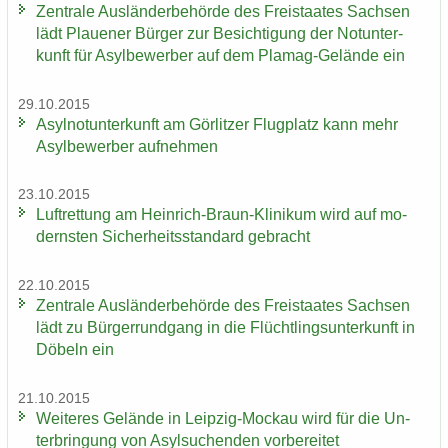
Zen­tra­le Aus­län­der­be­hör­de des Frei­staa­tes Sach­sen
lädt Plaue­ner Bür­ger zur Be­sich­ti­gung der Not­un­ter­
kunft für Asyl­be­wer­ber auf dem Plamag-​Gelände ein
29.10.2015
Asyl­not­un­ter­kunft am Gör­lit­zer Flug­platz kann mehr
Asyl­be­wer­ber auf­neh­men
23.10.2015
Luft­ret­tung am Heinrich-​Braun-Klinikum wird auf mo­
derns­ten Si­cher­heits­stan­dard ge­bracht
22.10.2015
Zen­tra­le Aus­län­der­be­hör­de des Frei­staa­tes Sach­sen
lädt zu Bür­ger­rund­gang in die Flücht­lings­un­ter­kunft in
Dö­beln ein
21.10.2015
Wei­te­res Ge­län­de in Leipzig-​Mockau wird für die Un­
ter­brin­gung von Asyl­su­chen­den vor­be­rei­tet