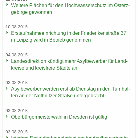
Wei­te­re Flä­chen für den Hoch­was­ser­schutz im Ost­erz­
ge­bir­ge ge­won­nen
10.08.2015
Erst­auf­nah­me­ein­rich­tung in der Frie­de­ri­ken­stra­ße 37
in Leip­zig wird in Be­trieb ge­nom­men
04.08.2015
Lan­des­di­rek­ti­on kün­digt mehr Asyl­be­wer­ber für Land­
krei­se und kreis­freie Städ­te an
03.08.2015
Asyl­be­wer­ber wer­den erst ab Diens­tag in den Turn­hal­
len an der Nö­th­nit­zer Stra­ße un­ter­ge­bracht
03.08.2015
Ober­bür­ger­meis­ter­wahl in Dres­den ist gül­tig
03.08.2015