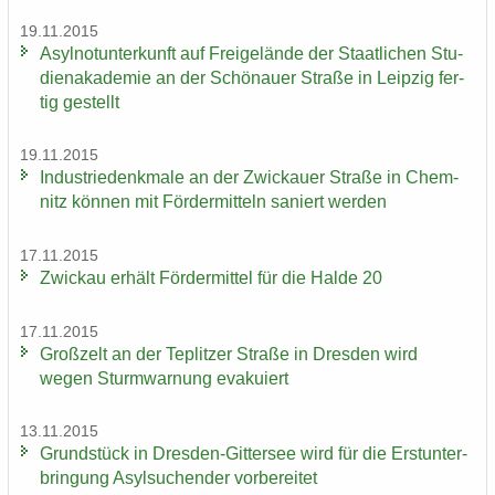
19.11.2015
Asyl­not­un­ter­kunft auf Frei­ge­län­de der Staat­li­chen Stu­
di­en­aka­de­mie an der Schö­nau­er Stra­ße in Leip­zig fer­
tig ge­stellt
19.11.2015
In­dus­trie­denk­ma­le an der Zwi­ckau­er Stra­ße in Chem­
nitz kön­nen mit För­der­mit­teln sa­niert wer­den
17.11.2015
Zwi­ckau er­hält För­der­mit­tel für die Halde 20
17.11.2015
Groß­zelt an der Te­plit­zer Stra­ße in Dres­den wird
wegen Sturm­war­nung eva­ku­iert
13.11.2015
Grund­stück in Dresden-​Gittersee wird für die Erst­un­ter­
brin­gung Asyl­su­chen­der vor­be­rei­tet