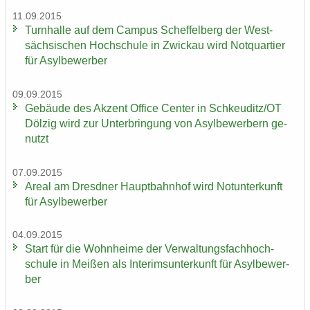
11.09.2015
Turn­hal­le auf dem Cam­pus Schef­fel­berg der West­
säch­si­schen Hoch­schu­le in Zwi­ckau wird Not­quar­tier
für Asyl­be­wer­ber
09.09.2015
Ge­bäu­de des Ak­zent Of­fice Cen­ter in Schkeu­ditz/OT
Döl­zig wird zur Un­ter­brin­gung von Asyl­be­wer­bern ge­
nutzt
07.09.2015
Areal am Dresd­ner Haupt­bahn­hof wird Not­un­ter­kunft
für Asyl­be­wer­ber
04.09.2015
Start für die Wohn­hei­me der Ver­wal­tungs­fach­hoch­
schu­le in Mei­ßen als In­te­rims­un­ter­kunft für Asyl­be­wer­
ber