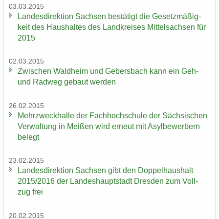
03.03.2015
Lan­des­di­rek­ti­on Sach­sen be­stä­tigt die Ge­setz­mä­ßig­
keit des Haus­hal­tes des Land­krei­ses Mit­tel­sach­sen für
2015
02.03.2015
Zwi­schen Wald­heim und Ge­bers­bach kann ein Geh-
und Rad­weg ge­baut wer­den
26.02.2015
Mehr­zweck­hal­le der Fach­hoch­schu­le der Säch­si­schen
Ver­wal­tung in Mei­ßen wird er­neut mit Asyl­be­wer­bern
be­legt
23.02.2015
Lan­des­di­rek­ti­on Sach­sen gibt den Dop­pel­haus­halt
2015/2016 der Lan­des­haupt­stadt Dres­den zum Voll­
zug frei
20.02.2015