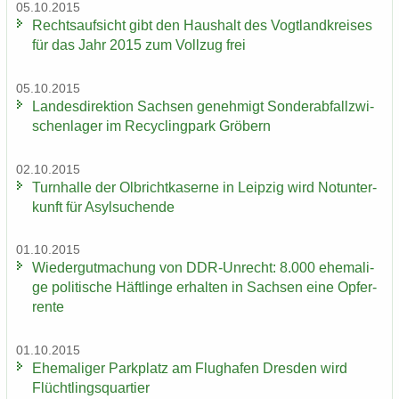
05.10.2015
Rechts­auf­sicht gibt den Haus­halt des Vogt­land­krei­ses
für das Jahr 2015 zum Voll­zug frei
05.10.2015
Lan­des­di­rek­ti­on Sach­sen ge­neh­migt Son­der­ab­fall­zwi­
schen­la­ger im Re­cy­cling­park Grö­bern
02.10.2015
Turn­hal­le der Ol­bricht­ka­ser­ne in Leip­zig wird Not­un­ter­
kunft für Asyl­su­chen­de
01.10.2015
Wie­der­gut­ma­chung von DDR-​Unrecht: 8.000 ehe­ma­li­
ge po­li­ti­sche Häft­lin­ge er­hal­ten in Sach­sen eine Op­fer­
ren­te
01.10.2015
Ehe­ma­li­ger Park­platz am Flug­ha­fen Dres­den wird
Flücht­lings­quar­tier