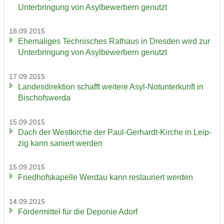
Un­ter­brin­gung von Asyl­be­wer­bern ge­nutzt
18.09.2015
Ehe­ma­li­ges Tech­ni­sches Rat­haus in Dres­den wird zur
Un­ter­brin­gung von Asyl­be­wer­bern ge­nutzt
17.09.2015
Lan­des­di­rek­ti­on schafft wei­te­re Asyl-​Notunterkunft in
Bi­schofs­wer­da
15.09.2015
Dach der West­kir­che der Paul-​Gerhardt-Kirche in Leip­
zig kann sa­niert wer­den
15.09.2015
Fried­hofs­ka­pel­le Wer­dau kann re­stau­riert wer­den
14.09.2015
För­der­mit­tel für die De­po­nie Adorf