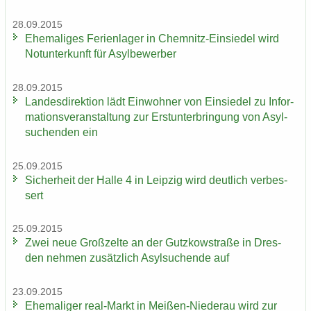
28.09.2015
Ehe­ma­li­ges Fe­ri­en­la­ger in Chemnitz-​Einsiedel wird
Not­un­ter­kunft für Asyl­be­wer­ber
28.09.2015
Lan­des­di­rek­ti­on lädt Ein­woh­ner von Ein­sie­del zu In­for­
ma­ti­ons­ver­an­stal­tung zur Erst­un­ter­brin­gung von Asyl­
su­chen­den ein
25.09.2015
Si­cher­heit der Halle 4 in Leip­zig wird deut­lich ver­bes­
sert
25.09.2015
Zwei neue Groß­zel­te an der Gutz­kow­stra­ße in Dres­
den neh­men zu­sätz­lich Asyl­su­chen­de auf
23.09.2015
Ehe­ma­li­ger real-​Markt in Meißen-​Niederau wird zur