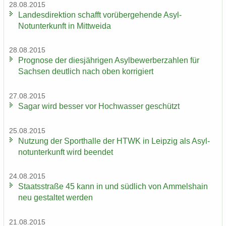
28.08.2015
Lan­des­di­rek­ti­on schafft vor­über­ge­hen­de Asyl-​
Notunterkunft in Mitt­wei­da
28.08.2015
Pro­gno­se der dies­jäh­ri­gen Asyl­be­wer­ber­zah­len für
Sach­sen deut­lich nach oben kor­ri­giert
27.08.2015
Sagar wird bes­ser vor Hoch­was­ser ge­schützt
25.08.2015
Nut­zung der Sport­hal­le der HTWK in Leip­zig als Asyl­
not­un­ter­kunft wird be­en­det
24.08.2015
Staats­stra­ße 45 kann in und süd­lich von Am­mels­hain
neu ge­stal­tet wer­den
21.08.2015