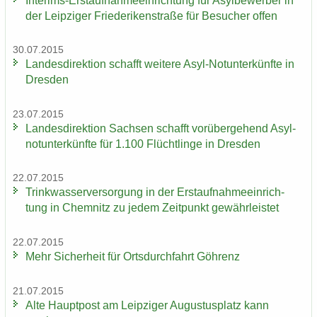
Interims-​Erstaufnahmeeinrichtung für Asyl­be­wer­ber in
der Leip­zi­ger Frie­de­ri­ken­stra­ße für Be­su­cher offen
30.07.2015
Lan­des­di­rek­ti­on schafft wei­te­re Asyl-​Notunterkünfte in
Dres­den
23.07.2015
Lan­des­di­rek­ti­on Sach­sen schafft vor­über­ge­hend Asyl­
not­un­ter­künf­te für 1.100 Flücht­lin­ge in Dres­den
22.07.2015
Trink­was­ser­ver­sor­gung in der Erst­auf­nah­me­ein­rich­
tung in Chem­nitz zu jedem Zeit­punkt ge­währ­leis­tet
22.07.2015
Mehr Si­cher­heit für Orts­durch­fahrt Göh­renz
21.07.2015
Alte Haupt­post am Leip­zi­ger Au­gus­tus­platz kann