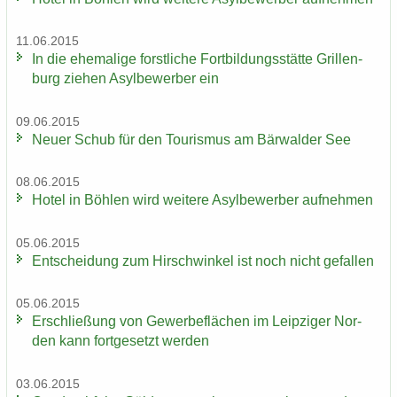
11.06.2015
In die ehe­ma­li­ge forst­li­che Fort­bil­dungs­stät­te Gril­len­
burg zie­hen Asyl­be­wer­ber ein
09.06.2015
Neuer Schub für den Tou­ris­mus am Bär­wal­der See
08.06.2015
Hotel in Böh­len wird wei­te­re Asyl­be­wer­ber auf­neh­men
05.06.2015
Ent­schei­dung zum Hirsch­win­kel ist noch nicht ge­fal­len
05.06.2015
Er­schlie­ßung von Ge­wer­be­flä­chen im Leip­zi­ger Nor­
den kann fort­ge­setzt wer­den
03.06.2015