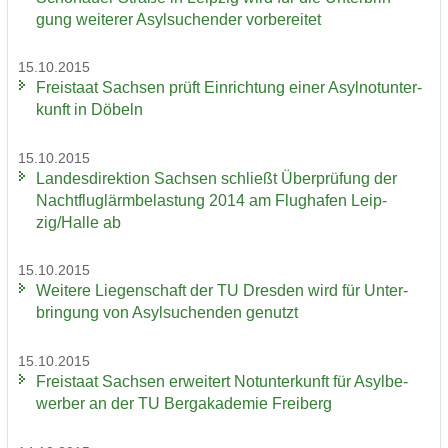
gung wei­te­rer Asyl­su­chen­der vor­be­rei­tet
15.10.2015
Frei­staat Sach­sen prüft Ein­rich­tung einer Asyl­not­un­ter­
kunft in Dö­beln
15.10.2015
Lan­des­di­rek­ti­on Sach­sen schließt Über­prü­fung der
Nacht­flug­lärm­be­las­tung 2014 am Flug­ha­fen Leip­
zig/Halle ab
15.10.2015
Wei­te­re Lie­gen­schaft der TU Dres­den wird für Un­ter­
brin­gung von Asyl­su­chen­den ge­nutzt
15.10.2015
Frei­staat Sach­sen er­wei­tert Not­un­ter­kunft für Asyl­be­
wer­ber an der TU Berg­aka­de­mie Frei­berg