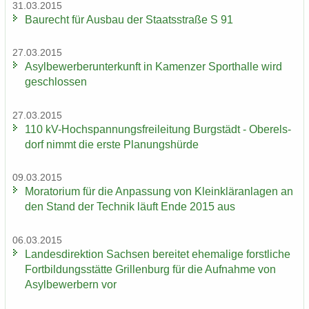
31.03.2015
Bau­recht für Aus­bau der Staats­stra­ße S 91
27.03.2015
Asyl­be­wer­ber­un­ter­kunft in Ka­men­zer Sport­hal­le wird
ge­schlos­sen
27.03.2015
110 kV-​Hochspannungsfreileitung Burg­städt - Ober­els­
dorf nimmt die erste Pla­nungs­hür­de
09.03.2015
Mo­ra­to­ri­um für die An­pas­sung von Klein­klär­an­la­gen an
den Stand der Tech­nik läuft Ende 2015 aus
06.03.2015
Lan­des­di­rek­ti­on Sach­sen be­rei­tet ehe­ma­li­ge forst­li­che
Fort­bil­dungs­stät­te Gril­len­burg für die Auf­nah­me von
Asyl­be­wer­bern vor