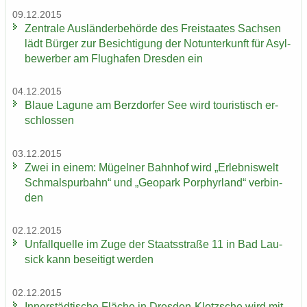
09.12.2015
Zen­tra­le Aus­län­der­be­hör­de des Frei­staa­tes Sach­sen
lädt Bür­ger zur Be­sich­ti­gung der Not­un­ter­kunft für Asyl­
be­wer­ber am Flug­ha­fen Dres­den ein
04.12.2015
Blaue La­gu­ne am Berz­dor­fer See wird tou­ris­tisch er­
schlos­sen
03.12.2015
Zwei in einem: Mü­gel­ner Bahn­hof wird „Er­leb­nis­welt
Schmal­spur­bahn“ und „Geo­park Por­phyr­land“ ver­bin­
den
02.12.2015
Un­fall­quel­le im Zuge der Staats­stra­ße 11 in Bad Lau­
sick kann be­sei­tigt wer­den
02.12.2015
In­ner­städ­ti­sche Flä­che in Dresden-​Klotzsche wird mit