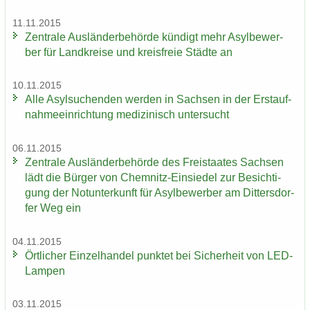
11.11.2015
Zen­tra­le Aus­län­der­be­hör­de kün­digt mehr Asyl­be­wer­
ber für Land­krei­se und kreis­freie Städ­te an
10.11.2015
Alle Asyl­su­chen­den wer­den in Sach­sen in der Erst­auf­
nah­me­ein­rich­tung me­di­zi­nisch un­ter­sucht
06.11.2015
Zen­tra­le Aus­län­der­be­hör­de des Frei­staa­tes Sach­sen
lädt die Bür­ger von Chemnitz-​Einsiedel zur Be­sich­ti­
gung der Not­un­ter­kunft für Asyl­be­wer­ber am Dit­ters­dor­
fer Weg ein
04.11.2015
Ört­li­cher Ein­zel­han­del punk­tet bei Si­cher­heit von LED-​
Lampen
03.11.2015