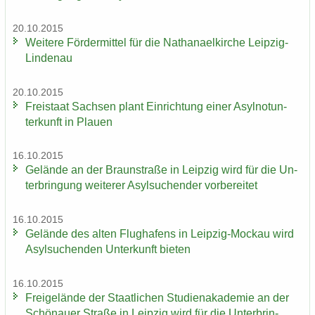
20.10.2015
Wei­te­re För­der­mit­tel für die Na­tha­nael­kir­che Leipzig-​
Lindenau
20.10.2015
Frei­staat Sach­sen plant Ein­rich­tung einer Asyl­not­un­
ter­kunft in Plau­en
16.10.2015
Ge­län­de an der Braun­stra­ße in Leip­zig wird für die Un­
ter­brin­gung wei­te­rer Asyl­su­chen­der vor­be­rei­tet
16.10.2015
Ge­län­de des alten Flug­ha­fens in Leipzig-​Mockau wird
Asyl­su­chen­den Un­ter­kunft bie­ten
16.10.2015
Frei­ge­län­de der Staat­li­chen Stu­di­en­aka­de­mie an der
Schö­nau­er Stra­ße in Leip­zig wird für die Un­ter­brin­