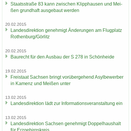
Staats­stra­ße 83 kann zwi­schen Klipp­hau­sen und Mei­
ßen grund­haft aus­ge­baut wer­den
20.02.2015
Lan­des­di­rek­ti­on ge­neh­migt Än­de­run­gen am Flug­platz
Ro­then­burg/Gör­litz
20.02.2015
Bau­recht für den Aus­bau der S 278 in Schön­hei­de
19.02.2015
Frei­staat Sach­sen bringt vor­über­ge­hend Asyl­be­wer­ber
in Ka­menz und Mei­ßen unter
13.02.2015
Lan­des­di­rek­ti­on lädt zur In­for­ma­ti­ons­ver­an­stal­tung ein
13.02.2015
Lan­des­di­rek­ti­on Sach­sen ge­neh­migt Dop­pel­haus­halt
für Erz­ge­birgs­kreis