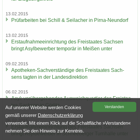
13.02.2015
Prüf­ar­bei­ten bei Schill & Seil­a­cher in Pirna-​Neundorf
13.02.2015
Erst­auf­nah­me­ein­rich­tung des Frei­staa­tes Sach­sen
bringt Asyl­be­wer­ber tem­po­rär in Mei­ßen unter
09.02.2015
Apotheken-​Sachverständige des Frei­staa­tes Sach­
sens tag­ten in der Lan­des­di­rek­ti­on
06.02.2015
Asyl: vor­über­ge­hen­des Aus­weich­quar­tier des Frei­staa­
tes Sach­sen in Gör­litz
Auf un­se­rer Web­site wer­den Coo­kies
Ver­stan­den
gemäß un­se­rer
Da­ten­schutz­er­klä­rung
06.02.2015
ver­wen­det. Mit einem Klick auf die Schalt­flä­che »Ver­stan­den«
Erst­auf­nah­me­ein­rich­tung des Frei­staa­tes Sach­sen
neh­men Sie den Hin­weis zur Kennt­nis.
bringt Asyl­be­wer­ber in Schnee­ber­ger Turn­hal­le unter