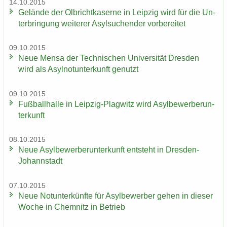
14.10.2015
Ge­län­de der Ol­bricht­ka­ser­ne in Leip­zig wird für die Un­
ter­brin­gung wei­te­rer Asyl­su­chen­der vor­be­rei­tet
09.10.2015
Neue Mensa der Tech­ni­schen Uni­ver­si­tät Dres­den
wird als Asyl­not­un­ter­kunft ge­nutzt
09.10.2015
Fuß­ball­hal­le in Leipzig-​Plagwitz wird Asyl­be­wer­ber­un­
ter­kunft
08.10.2015
Neue Asyl­be­wer­ber­un­ter­kunft ent­steht in Dresden-​
Johannstadt
07.10.2015
Neue Not­un­ter­künf­te für Asyl­be­wer­ber gehen in die­ser
Woche in Chem­nitz in Be­trieb