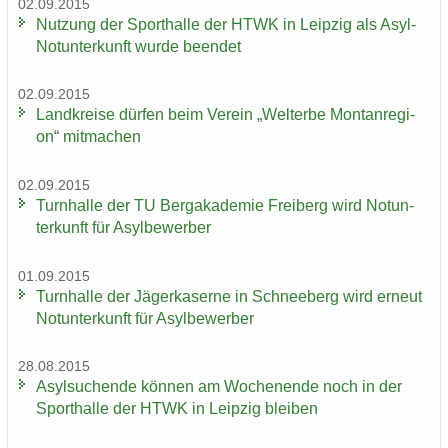
02.09.2015
Nut­zung der Sport­hal­le der HTWK in Leip­zig als Asyl-​
Notunterkunft wurde be­en­det
02.09.2015
Land­krei­se dür­fen beim Ver­ein „Welt­erbe Mon­tan­re­gi­
on“ mit­ma­chen
02.09.2015
Turn­hal­le der TU Berg­aka­de­mie Frei­berg wird Not­un­
ter­kunft für Asyl­be­wer­ber
01.09.2015
Turn­hal­le der Jä­ger­ka­ser­ne in Schnee­berg wird er­neut
Not­un­ter­kunft für Asyl­be­wer­ber
28.08.2015
Asyl­su­chen­de kön­nen am Wo­chen­en­de noch in der
Sport­hal­le der HTWK in Leip­zig blei­ben