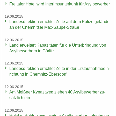
Frei­ta­ler Hotel wird In­te­rims­un­ter­kunft für Asyl­be­wer­ber
19.06.2015
Lan­des­di­rek­ti­on er­rich­tet Zelte auf dem Po­li­zei­ge­län­de
an der Chem­nit­zer Max-​Saupe-Straße
12.06.2015
Land er­wei­tert Ka­pa­zi­tä­ten für die Un­ter­brin­gung von
Asyl­be­wer­bern in Gör­litz
12.06.2015
Lan­des­di­rek­ti­on er­rich­tet Zelte in der Erst­auf­nah­me­ein­
rich­tung in Chemnitz-​Ebersdorf
12.06.2015
Am Meiß­ner Ky­nast­weg zie­hen 40 Asyl­be­wer­ber zu­
sätz­lich ein
12.06.2015
Hotel in Böh­len wird wei­te­re Asyl­be­wer­ber auf­neh­men