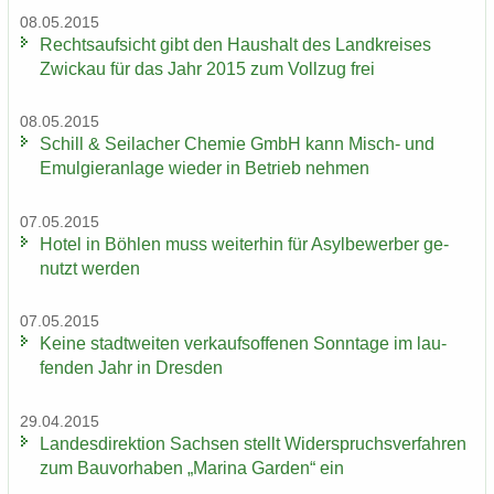
08.05.2015
Rechts­auf­sicht gibt den Haus­halt des Land­krei­ses
Zwi­ckau für das Jahr 2015 zum Voll­zug frei
08.05.2015
Schill & Seil­a­cher Che­mie GmbH kann Misch-​ und
Emul­gier­an­la­ge wie­der in Be­trieb neh­men
07.05.2015
Hotel in Böh­len muss wei­ter­hin für Asyl­be­wer­ber ge­
nutzt wer­den
07.05.2015
Keine stadt­wei­ten ver­kaufs­of­fe­nen Sonn­ta­ge im lau­
fen­den Jahr in Dres­den
29.04.2015
Lan­des­di­rek­ti­on Sach­sen stellt Wi­der­spruchs­ver­fah­ren
zum Bau­vor­ha­ben „Ma­ri­na Gar­den“ ein