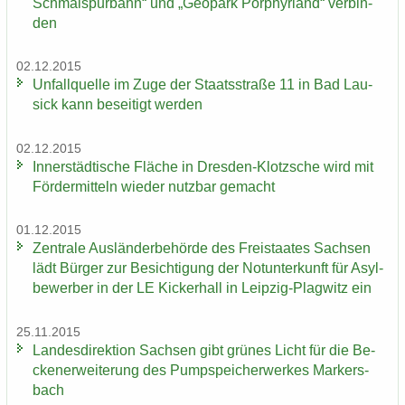
Schmal­spur­bahn“ und „Geo­park Por­phyr­land“ ver­bin­
den
02.12.2015
Un­fall­quel­le im Zuge der Staats­stra­ße 11 in Bad Lau­
sick kann be­sei­tigt wer­den
02.12.2015
In­ner­städ­ti­sche Flä­che in Dresden-​Klotzsche wird mit
För­der­mit­teln wie­der nutz­bar ge­macht
01.12.2015
Zen­tra­le Aus­län­der­be­hör­de des Frei­staa­tes Sach­sen
lädt Bür­ger zur Be­sich­ti­gung der Not­un­ter­kunft für Asyl­
be­wer­ber in der LE Ki­cker­hall in Leipzig-​Plagwitz ein
25.11.2015
Lan­des­di­rek­ti­on Sach­sen gibt grü­nes Licht für die Be­
cken­er­wei­te­rung des Pump­spei­cher­wer­kes Mar­kers­
bach