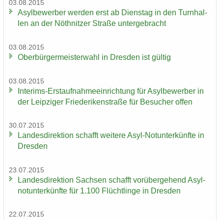
03.08.2015
Asyl­be­wer­ber wer­den erst ab Diens­tag in den Turn­hal­
len an der Nö­th­nit­zer Stra­ße un­ter­ge­bracht
03.08.2015
Ober­bür­ger­meis­ter­wahl in Dres­den ist gül­tig
03.08.2015
Interims-​Erstaufnahmeeinrichtung für Asyl­be­wer­ber in
der Leip­zi­ger Frie­de­ri­ken­stra­ße für Be­su­cher offen
30.07.2015
Lan­des­di­rek­ti­on schafft wei­te­re Asyl-​Notunterkünfte in
Dres­den
23.07.2015
Lan­des­di­rek­ti­on Sach­sen schafft vor­über­ge­hend Asyl­
not­un­ter­künf­te für 1.100 Flücht­lin­ge in Dres­den
22.07.2015