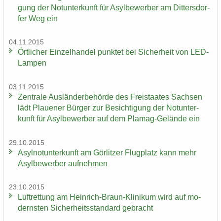
gung der Not­un­ter­kunft für Asyl­be­wer­ber am Dit­ters­dor­
fer Weg ein
04.11.2015
Ört­li­cher Ein­zel­han­del punk­tet bei Si­cher­heit von LED-​
Lampen
03.11.2015
Zen­tra­le Aus­län­der­be­hör­de des Frei­staa­tes Sach­sen
lädt Plaue­ner Bür­ger zur Be­sich­ti­gung der Not­un­ter­
kunft für Asyl­be­wer­ber auf dem Plamag-​Gelände ein
29.10.2015
Asyl­not­un­ter­kunft am Gör­lit­zer Flug­platz kann mehr
Asyl­be­wer­ber auf­neh­men
23.10.2015
Luft­ret­tung am Heinrich-​Braun-Klinikum wird auf mo­
derns­ten Si­cher­heits­stan­dard ge­bracht