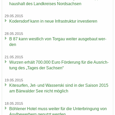
haus­halt des Land­krei­ses Nord­sach­sen
29.05.2015
Ko­ders­dorf kann in neue In­fra­struk­tur in­ves­tie­ren
28.05.2015
B 87 kann west­lich von Tor­gau wei­ter aus­ge­baut wer­
den
21.05.2015
Wur­zen er­hält 700.000 Euro För­de­rung für die Aus­rich­
tung des „Tages der Sach­sen“
19.05.2015
Ki­te­sur­fen, Jet- und Was­ser­ski sind in der Sai­son 2015
am Bär­wal­der See nicht mög­lich
18.05.2015
Böh­le­ner Hotel muss wei­ter für die Un­ter­brin­gung von
Asyl­be­wer­bern ge­nutzt wer­den