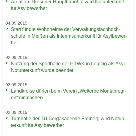
Areal am Dresd­ner Haupt­bahn­hof wird Not­un­ter­kunft
für Asyl­be­wer­ber
04.09.2015
Start für die Wohn­hei­me der Ver­wal­tungs­fach­hoch­
schu­le in Mei­ßen als In­te­rims­un­ter­kunft für Asyl­be­wer­
ber
02.09.2015
Nut­zung der Sport­hal­le der HTWK in Leip­zig als Asyl-​
Notunterkunft wurde be­en­det
02.09.2015
Land­krei­se dür­fen beim Ver­ein „Welt­erbe Mon­tan­re­gi­
on“ mit­ma­chen
02.09.2015
Turn­hal­le der TU Berg­aka­de­mie Frei­berg wird Not­un­
ter­kunft für Asyl­be­wer­ber