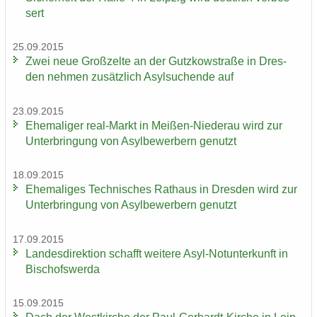
sert
25.09.2015
Zwei neue Groß­zel­te an der Gutz­kow­stra­ße in Dres­
den neh­men zu­sätz­lich Asyl­su­chen­de auf
23.09.2015
Ehe­ma­li­ger real-​Markt in Meißen-​Niederau wird zur
Un­ter­brin­gung von Asyl­be­wer­bern ge­nutzt
18.09.2015
Ehe­ma­li­ges Tech­ni­sches Rat­haus in Dres­den wird zur
Un­ter­brin­gung von Asyl­be­wer­bern ge­nutzt
17.09.2015
Lan­des­di­rek­ti­on schafft wei­te­re Asyl-​Notunterkunft in
Bi­schofs­wer­da
15.09.2015