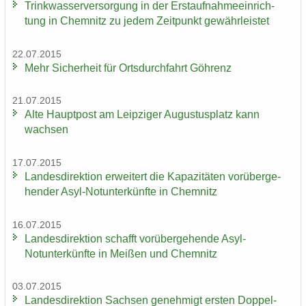
Trink­was­ser­ver­sor­gung in der Erst­auf­nah­me­ein­rich­
tung in Chem­nitz zu jedem Zeit­punkt ge­währ­leis­tet
22.07.2015
Mehr Si­cher­heit für Orts­durch­fahrt Göh­renz
21.07.2015
Alte Haupt­post am Leip­zi­ger Au­gus­tus­platz kann
wach­sen
17.07.2015
Lan­des­di­rek­ti­on er­wei­tert die Ka­pa­zi­tä­ten vor­über­ge­
hen­der Asyl-​Notunter­künfte in Chem­nitz
16.07.2015
Lan­des­di­rek­ti­on schafft vor­über­ge­hen­de Asyl-​
Notunter­künfte in Mei­ßen und Chem­nitz
03.07.2015
Lan­des­di­rek­ti­on Sach­sen ge­neh­migt ers­ten Dop­pel­