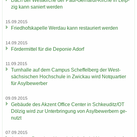
Dach der West­kir­che der Paul-​Gerhardt-Kirche in Leip­
zig kann sa­niert wer­den
15.09.2015
Fried­hofs­ka­pel­le Wer­dau kann re­stau­riert wer­den
14.09.2015
För­der­mit­tel für die De­po­nie Adorf
11.09.2015
Turn­hal­le auf dem Cam­pus Schef­fel­berg der West­
säch­si­schen Hoch­schu­le in Zwi­ckau wird Not­quar­tier
für Asyl­be­wer­ber
09.09.2015
Ge­bäu­de des Ak­zent Of­fice Cen­ter in Schkeu­ditz/OT
Döl­zig wird zur Un­ter­brin­gung von Asyl­be­wer­bern ge­
nutzt
07.09.2015