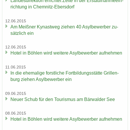
Lan­des­di­rek­ti­on er­rich­tet Zelte in der Erst­auf­nah­me­ein­
rich­tung in Chemnitz-​Ebersdorf
12.06.2015
Am Meiß­ner Ky­nast­weg zie­hen 40 Asyl­be­wer­ber zu­
sätz­lich ein
12.06.2015
Hotel in Böh­len wird wei­te­re Asyl­be­wer­ber auf­neh­men
11.06.2015
In die ehe­ma­li­ge forst­li­che Fort­bil­dungs­stät­te Gril­len­
burg zie­hen Asyl­be­wer­ber ein
09.06.2015
Neuer Schub für den Tou­ris­mus am Bär­wal­der See
08.06.2015
Hotel in Böh­len wird wei­te­re Asyl­be­wer­ber auf­neh­men