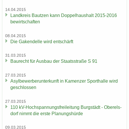
14.04.2015
Land­kreis Baut­zen kann Dop­pel­haus­halt 2015-2016
be­wirt­schaf­ten
08.04.2015
Die Ga­ken­del­le wird ent­schärft
31.03.2015
Bau­recht für Aus­bau der Staats­stra­ße S 91
27.03.2015
Asyl­be­wer­ber­un­ter­kunft in Ka­men­zer Sport­hal­le wird
ge­schlos­sen
27.03.2015
110 kV-​Hochspannungsfreileitung Burg­städt - Ober­els­
dorf nimmt die erste Pla­nungs­hür­de
09.03.2015