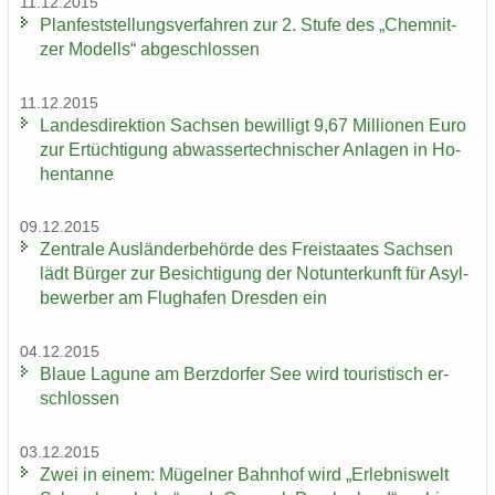
11.12.2015
Plan­fest­stel­lungs­ver­fah­ren zur 2. Stufe des „Chem­nit­
zer Mo­dells“ ab­ge­schlos­sen
11.12.2015
Landesdirektion Sach­sen be­wil­ligt 9,67 Mil­lio­nen Euro
​
zur Er­tüch­ti­gung ab­was­ser­tech­ni­scher An­la­gen in Ho­
hen­tan­ne
09.12.2015
Zen­tra­le Aus­län­der­be­hör­de des Frei­staa­tes Sach­sen
lädt Bür­ger zur Be­sich­ti­gung der Not­un­ter­kunft für Asyl­
be­wer­ber am Flug­ha­fen Dres­den ein
04.12.2015
Blaue La­gu­ne am Berz­dor­fer See wird tou­ris­tisch er­
schlos­sen
03.12.2015
Zwei in einem: Mü­gel­ner Bahn­hof wird „Er­leb­nis­welt