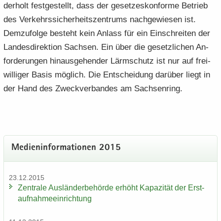
der­holt fest­ge­stellt, dass der ge­set­zes­kon­for­me Be­trieb
des Ver­kehrs­si­cher­heits­zen­trums nach­ge­wie­sen ist.
Dem­zu­fol­ge be­steht kein An­lass für ein Ein­schrei­ten der
Lan­des­di­rek­ti­on Sach­sen. Ein über die ge­setz­li­chen An­
for­de­run­gen hin­aus­ge­hen­der Lärm­schutz ist nur auf frei­
wil­li­ger Basis mög­lich. Die Ent­schei­dung dar­über liegt in
der Hand des Zweck­ver­ban­des am Sach­sen­ring.
Me­di­en­in­for­ma­tio­nen 2015
23.12.2015
Zen­tra­le Aus­län­der­be­hör­de er­höht Ka­pa­zi­tät der Erst­
auf­nah­me­ein­rich­tung