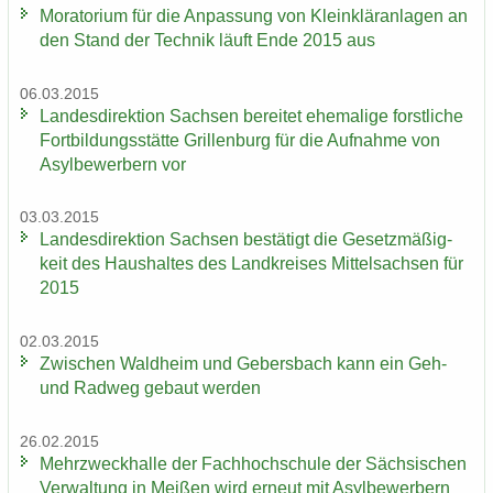
Mo­ra­to­ri­um für die An­pas­sung von Klein­klär­an­la­gen an
den Stand der Tech­nik läuft Ende 2015 aus
06.03.2015
Lan­des­di­rek­ti­on Sach­sen be­rei­tet ehe­ma­li­ge forst­li­che
Fort­bil­dungs­stät­te Gril­len­burg für die Auf­nah­me von
Asyl­be­wer­bern vor
03.03.2015
Lan­des­di­rek­ti­on Sach­sen be­stä­tigt die Ge­setz­mä­ßig­
keit des Haus­hal­tes des Land­krei­ses Mit­tel­sach­sen für
2015
02.03.2015
Zwi­schen Wald­heim und Ge­bers­bach kann ein Geh-
und Rad­weg ge­baut wer­den
26.02.2015
Mehr­zweck­hal­le der Fach­hoch­schu­le der Säch­si­schen
Ver­wal­tung in Mei­ßen wird er­neut mit Asyl­be­wer­bern