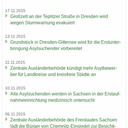
17.11.2015
Groß­zelt an der Te­plit­zer Stra­ße in Dres­den wird
wegen Sturm­war­nung eva­ku­iert
13.11.2015
Grund­stück in Dresden-​Gittersee wird für die Erst­un­ter­
brin­gung Asyl­su­chen­der vor­be­rei­tet
11.11.2015
Zen­tra­le Aus­län­der­be­hör­de kün­digt mehr Asyl­be­wer­
ber für Land­krei­se und kreis­freie Städ­te an
10.11.2015
Alle Asyl­su­chen­den wer­den in Sach­sen in der Erst­auf­
nah­me­ein­rich­tung me­di­zi­nisch un­ter­sucht
06.11.2015
Zen­tra­le Aus­län­der­be­hör­de des Frei­staa­tes Sach­sen
lädt die Bür­ger von Chemnitz-​Einsiedel zur Be­sich­ti­