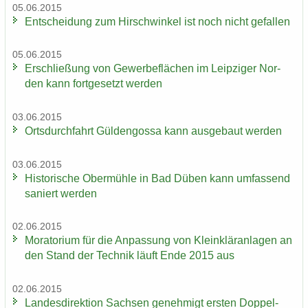
05.06.2015
Ent­schei­dung zum Hirsch­win­kel ist noch nicht ge­fal­len
05.06.2015
Er­schlie­ßung von Ge­wer­be­flä­chen im Leip­zi­ger Nor­
den kann fort­ge­setzt wer­den
03.06.2015
Orts­durch­fahrt Gül­den­gos­sa kann aus­ge­baut wer­den
03.06.2015
His­to­ri­sche Ober­müh­le in Bad Düben kann um­fas­send
sa­niert wer­den
02.06.2015
Mo­ra­to­ri­um für die An­pas­sung von Klein­klär­an­la­gen an
den Stand der Tech­nik läuft Ende 2015 aus
02.06.2015
Lan­des­di­rek­ti­on Sach­sen ge­neh­migt ers­ten Dop­pel­