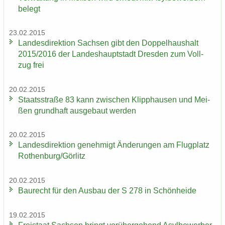
be­legt
23.02.2015
Lan­des­di­rek­ti­on Sach­sen gibt den Dop­pel­haus­halt
2015/2016 der Lan­des­haupt­stadt Dres­den zum Voll­
zug frei
20.02.2015
Staats­stra­ße 83 kann zwi­schen Klipp­hau­sen und Mei­
ßen grund­haft aus­ge­baut wer­den
20.02.2015
Lan­des­di­rek­ti­on ge­neh­migt Än­de­run­gen am Flug­platz
Ro­then­burg/Gör­litz
20.02.2015
Bau­recht für den Aus­bau der S 278 in Schön­hei­de
19.02.2015