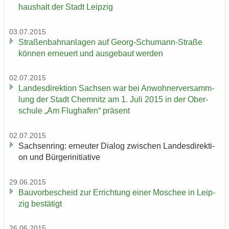
haus­halt der Stadt Leip­zig
03.07.2015
Stra­ßen­bahn­an­la­gen auf Georg-​Schumann-Straße
kön­nen er­neu­ert und aus­ge­baut wer­den
02.07.2015
Lan­des­di­rek­ti­on Sach­sen war bei An­woh­ner­ver­samm­
lung der Stadt Chem­nitz am 1. Juli 2015 in der Ober­
schu­le „Am Flug­ha­fen“ prä­sent
02.07.2015
Sach­sen­ring: er­neu­ter Dia­log zwi­schen Lan­des­di­rek­ti­
on und Bür­ger­initia­ti­ve
29.06.2015
Bau­vor­be­scheid zur Er­rich­tung einer Mo­schee in Leip­
zig be­stä­tigt
26.06.2015