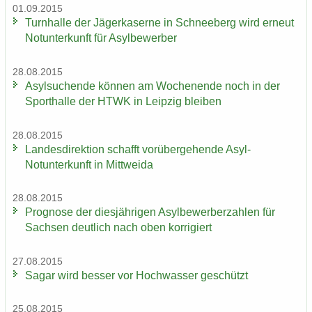
01.09.2015
Turn­hal­le der Jä­ger­ka­ser­ne in Schnee­berg wird er­neut
Not­un­ter­kunft für Asyl­be­wer­ber
28.08.2015
Asyl­su­chen­de kön­nen am Wo­chen­en­de noch in der
Sport­hal­le der HTWK in Leip­zig blei­ben
28.08.2015
Lan­des­di­rek­ti­on schafft vor­über­ge­hen­de Asyl-​
Notunterkunft in Mitt­wei­da
28.08.2015
Pro­gno­se der dies­jäh­ri­gen Asyl­be­wer­ber­zah­len für
Sach­sen deut­lich nach oben kor­ri­giert
27.08.2015
Sagar wird bes­ser vor Hoch­was­ser ge­schützt
25.08.2015