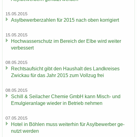
15.05.2015
Asyl­be­wer­ber­zah­len für 2015 nach oben kor­ri­giert
15.05.2015
Hoch­was­ser­schutz im Be­reich der Elbe wird wei­ter
ver­bes­sert
08.05.2015
Rechts­auf­sicht gibt den Haus­halt des Land­krei­ses
Zwi­ckau für das Jahr 2015 zum Voll­zug frei
08.05.2015
Schill & Seil­a­cher Che­mie GmbH kann Misch-​ und
Emul­gier­an­la­ge wie­der in Be­trieb neh­men
07.05.2015
Hotel in Böh­len muss wei­ter­hin für Asyl­be­wer­ber ge­
nutzt wer­den