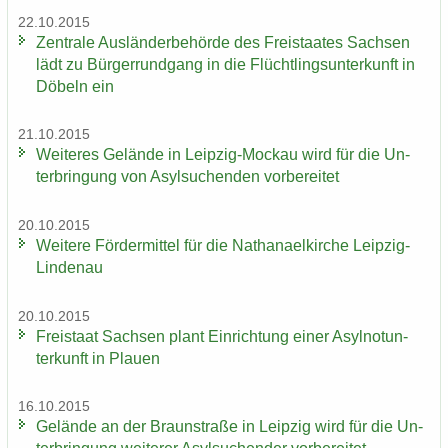
22.10.2015
Zen­tra­le Aus­län­der­be­hör­de des Frei­staa­tes Sach­sen
lädt zu Bür­ger­rund­gang in die Flücht­lings­un­ter­kunft in
Dö­beln ein
21.10.2015
Wei­te­res Ge­län­de in Leipzig-​Mockau wird für die Un­
ter­brin­gung von Asyl­su­chen­den vor­be­rei­tet
20.10.2015
Wei­te­re För­der­mit­tel für die Na­tha­nael­kir­che Leipzig-​
Lindenau
20.10.2015
Frei­staat Sach­sen plant Ein­rich­tung einer Asyl­not­un­
ter­kunft in Plau­en
16.10.2015
Ge­län­de an der Braun­stra­ße in Leip­zig wird für die Un­