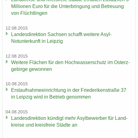
Mil­lio­nen Euro für die Un­ter­brin­gung und Be­treu­ung
von Flücht­lin­gen
12.08.2015
Lan­des­di­rek­ti­on Sach­sen schafft wei­te­re Asyl-​
Notunterkunft in Leip­zig
12.08.2015
Wei­te­re Flä­chen für den Hoch­was­ser­schutz im Ost­erz­
ge­bir­ge ge­won­nen
10.08.2015
Erst­auf­nah­me­ein­rich­tung in der Frie­de­ri­ken­stra­ße 37
in Leip­zig wird in Be­trieb ge­nom­men
04.08.2015
Lan­des­di­rek­ti­on kün­digt mehr Asyl­be­wer­ber für Land­
krei­se und kreis­freie Städ­te an