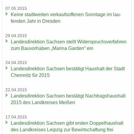
07.05.2015
Keine stadt­wei­ten ver­kaufs­of­fe­nen Sonn­ta­ge im lau­
fen­den Jahr in Dres­den
29.04.2015
Lan­des­di­rek­ti­on Sach­sen stellt Wi­der­spruchs­ver­fah­ren
zum Bau­vor­ha­ben „Ma­ri­na Gar­den“ ein
24.04.2015
Lan­des­di­rek­ti­on Sach­sen be­stä­tigt Haus­halt der Stadt
Chem­nitz für 2015
22.04.2015
Lan­des­di­rek­ti­on Sach­sen be­stä­tigt Nach­trags­haus­halt
2015 des Land­krei­ses Mei­ßen
17.04.2015
Lan­des­di­rek­ti­on Sach­sen gibt ers­ten Dop­pel­haus­halt
des Land­krei­ses Leip­zig zur Be­wirt­schaf­tung frei