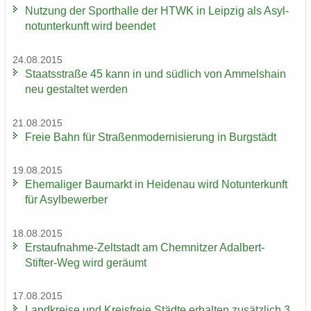
Nut­zung der Sport­hal­le der HTWK in Leip­zig als Asyl­
not­un­ter­kunft wird be­en­det
24.08.2015
Staats­stra­ße 45 kann in und süd­lich von Am­mels­hain
neu ge­stal­tet wer­den
21.08.2015
Freie Bahn für Stra­ßen­mo­der­ni­sie­rung in Burg­städt
19.08.2015
Ehe­ma­li­ger Bau­markt in Hei­den­au wird Not­un­ter­kunft
für Asyl­be­wer­ber
18.08.2015
Erstaufnahme-​Zeltstadt am Chem­nit­zer Adalbert-​
Stifter-Weg wird ge­räumt
17.08.2015
Land­krei­se und Kreis­freie Städ­te er­hal­ten zu­sätz­lich 3