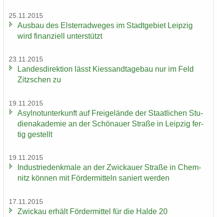
25.11.2015
Aus­bau des Els­ter­rad­we­ges im Stadt­ge­biet Leip­zig
wird fi­nan­zi­ell un­ter­stützt
23.11.2015
Lan­des­di­rek­ti­on lässt Kies­sand­ta­ge­bau nur im Feld
Zitz­schen zu
19.11.2015
Asyl­not­un­ter­kunft auf Frei­ge­län­de der Staat­li­chen Stu­
di­en­aka­de­mie an der Schö­nau­er Stra­ße in Leip­zig fer­
tig ge­stellt
19.11.2015
In­dus­trie­denk­ma­le an der Zwi­ckau­er Stra­ße in Chem­
nitz kön­nen mit För­der­mit­teln sa­niert wer­den
17.11.2015
Zwi­ckau er­hält För­der­mit­tel für die Halde 20