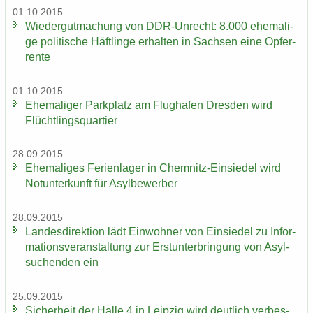
01.10.2015
Wie­der­gut­ma­chung von DDR-​Unrecht: 8.000 ehe­ma­li­
ge po­li­ti­sche Häft­lin­ge er­hal­ten in Sach­sen eine Op­fer­
ren­te
01.10.2015
Ehe­ma­li­ger Park­platz am Flug­ha­fen Dres­den wird
Flücht­lings­quar­tier
28.09.2015
Ehe­ma­li­ges Fe­ri­en­la­ger in Chemnitz-​Einsiedel wird
Not­un­ter­kunft für Asyl­be­wer­ber
28.09.2015
Lan­des­di­rek­ti­on lädt Ein­woh­ner von Ein­sie­del zu In­for­
ma­ti­ons­ver­an­stal­tung zur Erst­un­ter­brin­gung von Asyl­
su­chen­den ein
25.09.2015
Si­cher­heit der Halle 4 in Leip­zig wird deut­lich ver­bes­