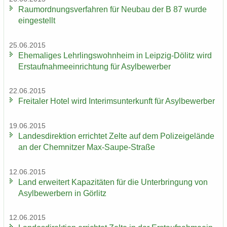
Raum­ord­nungs­ver­fah­ren für Neu­bau der B 87 wurde
ein­ge­stellt
25.06.2015
Ehe­ma­li­ges Lehr­lings­wohn­heim in Leipzig-​Dölitz wird
Erst­auf­nah­me­ein­rich­tung für Asyl­be­wer­ber
22.06.2015
Frei­ta­ler Hotel wird In­te­rims­un­ter­kunft für Asyl­be­wer­ber
19.06.2015
Lan­des­di­rek­ti­on er­rich­tet Zelte auf dem Po­li­zei­ge­län­de
an der Chem­nit­zer Max-​Saupe-Straße
12.06.2015
Land er­wei­tert Ka­pa­zi­tä­ten für die Un­ter­brin­gung von
Asyl­be­wer­bern in Gör­litz
12.06.2015