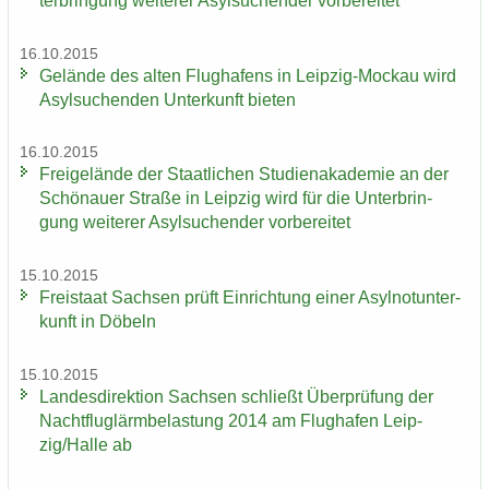
ter­brin­gung wei­te­rer Asyl­su­chen­der vor­be­rei­tet
16.10.2015
Ge­län­de des alten Flug­ha­fens in Leipzig-​Mockau wird
Asyl­su­chen­den Un­ter­kunft bie­ten
16.10.2015
Frei­ge­län­de der Staat­li­chen Stu­di­en­aka­de­mie an der
Schö­nau­er Stra­ße in Leip­zig wird für die Un­ter­brin­
gung wei­te­rer Asyl­su­chen­der vor­be­rei­tet
15.10.2015
Frei­staat Sach­sen prüft Ein­rich­tung einer Asyl­not­un­ter­
kunft in Dö­beln
15.10.2015
Lan­des­di­rek­ti­on Sach­sen schließt Über­prü­fung der
Nacht­flug­lärm­be­las­tung 2014 am Flug­ha­fen Leip­
zig/Halle ab