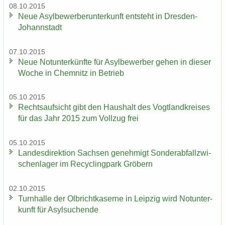
08.10.2015
Neue Asyl­be­wer­ber­un­ter­kunft ent­steht in Dresden-​
Johannstadt
07.10.2015
Neue Not­un­ter­künf­te für Asyl­be­wer­ber gehen in die­ser
Woche in Chem­nitz in Be­trieb
05.10.2015
Rechts­auf­sicht gibt den Haus­halt des Vogt­land­krei­ses
für das Jahr 2015 zum Voll­zug frei
05.10.2015
Lan­des­di­rek­ti­on Sach­sen ge­neh­migt Son­der­ab­fall­zwi­
schen­la­ger im Re­cy­cling­park Grö­bern
02.10.2015
Turn­hal­le der Ol­bricht­ka­ser­ne in Leip­zig wird Not­un­ter­
kunft für Asyl­su­chen­de