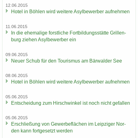
12.06.2015
Hotel in Böh­len wird wei­te­re Asyl­be­wer­ber auf­neh­men
11.06.2015
In die ehe­ma­li­ge forst­li­che Fort­bil­dungs­stät­te Gril­len­
burg zie­hen Asyl­be­wer­ber ein
09.06.2015
Neuer Schub für den Tou­ris­mus am Bär­wal­der See
08.06.2015
Hotel in Böh­len wird wei­te­re Asyl­be­wer­ber auf­neh­men
05.06.2015
Ent­schei­dung zum Hirsch­win­kel ist noch nicht ge­fal­len
05.06.2015
Er­schlie­ßung von Ge­wer­be­flä­chen im Leip­zi­ger Nor­
den kann fort­ge­setzt wer­den