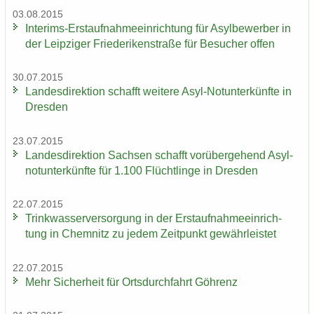
03.08.2015
Interims-​Erstaufnahmeeinrichtung für Asyl­be­wer­ber in
der Leip­zi­ger Frie­de­ri­ken­stra­ße für Be­su­cher offen
30.07.2015
Lan­des­di­rek­ti­on schafft wei­te­re Asyl-​Notunterkünfte in
Dres­den
23.07.2015
Lan­des­di­rek­ti­on Sach­sen schafft vor­über­ge­hend Asyl­
not­un­ter­künf­te für 1.100 Flücht­lin­ge in Dres­den
22.07.2015
Trink­was­ser­ver­sor­gung in der Erst­auf­nah­me­ein­rich­
tung in Chem­nitz zu jedem Zeit­punkt ge­währ­leis­tet
22.07.2015
Mehr Si­cher­heit für Orts­durch­fahrt Göh­renz