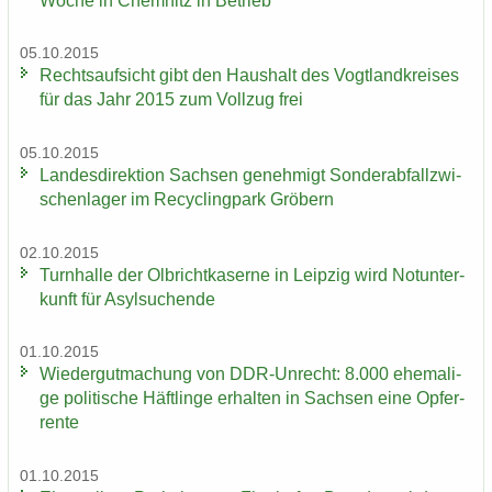
Woche in Chem­nitz in Be­trieb
05.10.2015
Rechts­auf­sicht gibt den Haus­halt des Vogt­land­krei­ses
für das Jahr 2015 zum Voll­zug frei
05.10.2015
Lan­des­di­rek­ti­on Sach­sen ge­neh­migt Son­der­ab­fall­zwi­
schen­la­ger im Re­cy­cling­park Grö­bern
02.10.2015
Turn­hal­le der Ol­bricht­ka­ser­ne in Leip­zig wird Not­un­ter­
kunft für Asyl­su­chen­de
01.10.2015
Wie­der­gut­ma­chung von DDR-​Unrecht: 8.000 ehe­ma­li­
ge po­li­ti­sche Häft­lin­ge er­hal­ten in Sach­sen eine Op­fer­
ren­te
01.10.2015