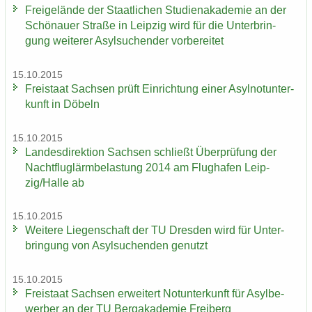
Frei­ge­län­de der Staat­li­chen Stu­di­en­aka­de­mie an der
Schö­nau­er Stra­ße in Leip­zig wird für die Un­ter­brin­
gung wei­te­rer Asyl­su­chen­der vor­be­rei­tet
15.10.2015
Frei­staat Sach­sen prüft Ein­rich­tung einer Asyl­not­un­ter­
kunft in Dö­beln
15.10.2015
Lan­des­di­rek­ti­on Sach­sen schließt Über­prü­fung der
Nacht­flug­lärm­be­las­tung 2014 am Flug­ha­fen Leip­
zig/Halle ab
15.10.2015
Wei­te­re Lie­gen­schaft der TU Dres­den wird für Un­ter­
brin­gung von Asyl­su­chen­den ge­nutzt
15.10.2015
Frei­staat Sach­sen er­wei­tert Not­un­ter­kunft für Asyl­be­
wer­ber an der TU Berg­aka­de­mie Frei­berg