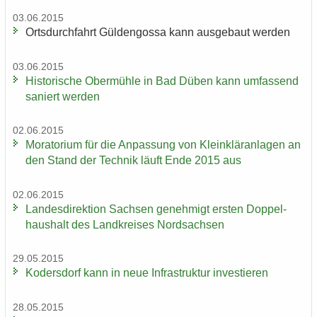
03.06.2015
Orts­durch­fahrt Gül­den­gos­sa kann aus­ge­baut wer­den
03.06.2015
His­to­ri­sche Ober­müh­le in Bad Düben kann um­fas­send
sa­niert wer­den
02.06.2015
Mo­ra­to­ri­um für die An­pas­sung von Klein­klär­an­la­gen an
den Stand der Tech­nik läuft Ende 2015 aus
02.06.2015
Lan­des­di­rek­ti­on Sach­sen ge­neh­migt ers­ten Dop­pel­
haus­halt des Land­krei­ses Nord­sach­sen
29.05.2015
Ko­ders­dorf kann in neue In­fra­struk­tur in­ves­tie­ren
28.05.2015