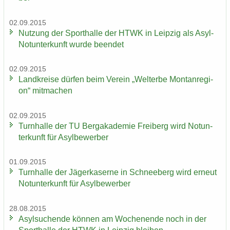
02.09.2015
Nut­zung der Sport­hal­le der HTWK in Leip­zig als Asyl-​
Notunterkunft wurde be­en­det
02.09.2015
Land­krei­se dür­fen beim Ver­ein „Welt­erbe Mon­tan­re­gi­
on“ mit­ma­chen
02.09.2015
Turn­hal­le der TU Berg­aka­de­mie Frei­berg wird Not­un­
ter­kunft für Asyl­be­wer­ber
01.09.2015
Turn­hal­le der Jä­ger­ka­ser­ne in Schnee­berg wird er­neut
Not­un­ter­kunft für Asyl­be­wer­ber
28.08.2015
Asyl­su­chen­de kön­nen am Wo­chen­en­de noch in der