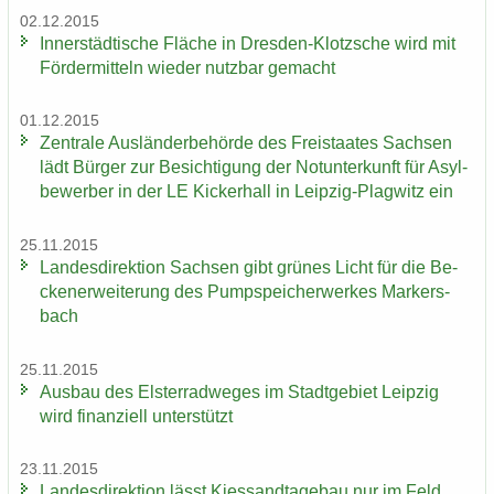
02.12.2015
In­ner­städ­ti­sche Flä­che in Dresden-​Klotzsche wird mit
För­der­mit­teln wie­der nutz­bar ge­macht
01.12.2015
Zen­tra­le Aus­län­der­be­hör­de des Frei­staa­tes Sach­sen
lädt Bür­ger zur Be­sich­ti­gung der Not­un­ter­kunft für Asyl­
be­wer­ber in der LE Ki­cker­hall in Leipzig-​Plagwitz ein
25.11.2015
Lan­des­di­rek­ti­on Sach­sen gibt grü­nes Licht für die Be­
cken­er­wei­te­rung des Pump­spei­cher­wer­kes Mar­kers­
bach
25.11.2015
Aus­bau des Els­ter­rad­we­ges im Stadt­ge­biet Leip­zig
wird fi­nan­zi­ell un­ter­stützt
23.11.2015
Lan­des­di­rek­ti­on lässt Kies­sand­ta­ge­bau nur im Feld