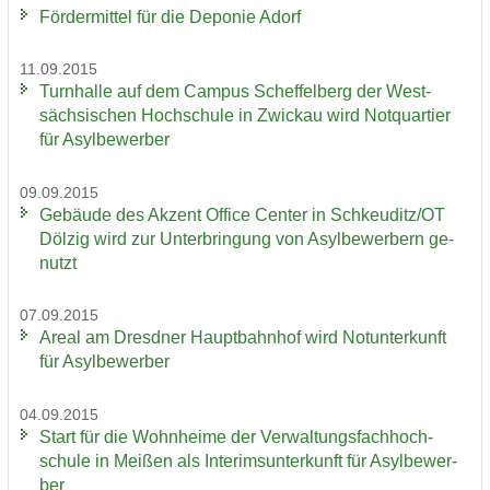
För­der­mit­tel für die De­po­nie Adorf
11.09.2015
Turn­hal­le auf dem Cam­pus Schef­fel­berg der West­
säch­si­schen Hoch­schu­le in Zwi­ckau wird Not­quar­tier
für Asyl­be­wer­ber
09.09.2015
Ge­bäu­de des Ak­zent Of­fice Cen­ter in Schkeu­ditz/OT
Döl­zig wird zur Un­ter­brin­gung von Asyl­be­wer­bern ge­
nutzt
07.09.2015
Areal am Dresd­ner Haupt­bahn­hof wird Not­un­ter­kunft
für Asyl­be­wer­ber
04.09.2015
Start für die Wohn­hei­me der Ver­wal­tungs­fach­hoch­
schu­le in Mei­ßen als In­te­rims­un­ter­kunft für Asyl­be­wer­
ber