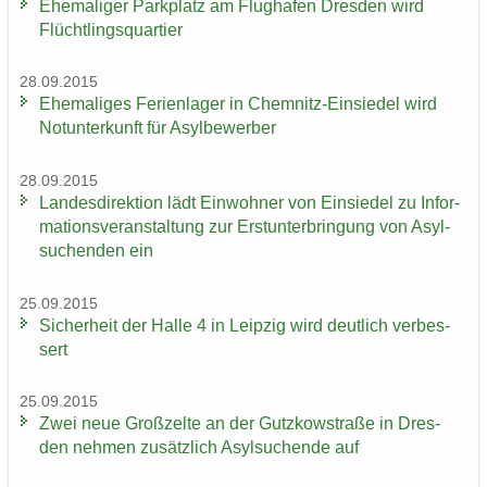
Ehe­ma­li­ger Park­platz am Flug­ha­fen Dres­den wird
Flücht­lings­quar­tier
28.09.2015
Ehe­ma­li­ges Fe­ri­en­la­ger in Chemnitz-​Einsiedel wird
Not­un­ter­kunft für Asyl­be­wer­ber
28.09.2015
Lan­des­di­rek­ti­on lädt Ein­woh­ner von Ein­sie­del zu In­for­
ma­ti­ons­ver­an­stal­tung zur Erst­un­ter­brin­gung von Asyl­
su­chen­den ein
25.09.2015
Si­cher­heit der Halle 4 in Leip­zig wird deut­lich ver­bes­
sert
25.09.2015
Zwei neue Groß­zel­te an der Gutz­kow­stra­ße in Dres­
den neh­men zu­sätz­lich Asyl­su­chen­de auf