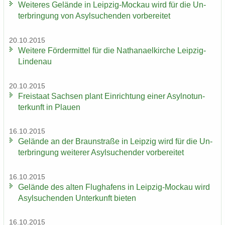
Wei­te­res Ge­län­de in Leipzig-​Mockau wird für die Un­
ter­brin­gung von Asyl­su­chen­den vor­be­rei­tet
20.10.2015
Wei­te­re För­der­mit­tel für die Na­tha­nael­kir­che Leipzig-​
Lindenau
20.10.2015
Frei­staat Sach­sen plant Ein­rich­tung einer Asyl­not­un­
ter­kunft in Plau­en
16.10.2015
Ge­län­de an der Braun­stra­ße in Leip­zig wird für die Un­
ter­brin­gung wei­te­rer Asyl­su­chen­der vor­be­rei­tet
16.10.2015
Ge­län­de des alten Flug­ha­fens in Leipzig-​Mockau wird
Asyl­su­chen­den Un­ter­kunft bie­ten
16.10.2015