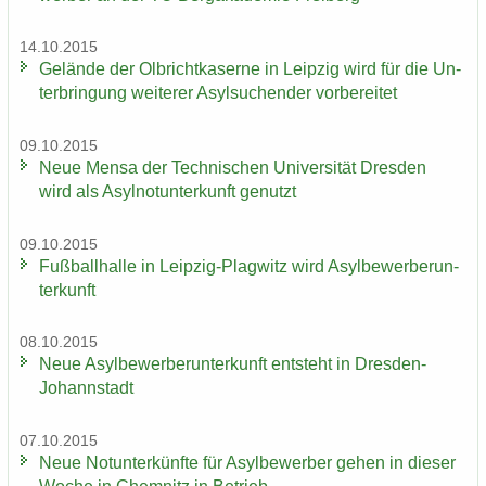
14.10.2015
Ge­län­de der Ol­bricht­ka­ser­ne in Leip­zig wird für die Un­
ter­brin­gung wei­te­rer Asyl­su­chen­der vor­be­rei­tet
09.10.2015
Neue Mensa der Tech­ni­schen Uni­ver­si­tät Dres­den
wird als Asyl­not­un­ter­kunft ge­nutzt
09.10.2015
Fuß­ball­hal­le in Leipzig-​Plagwitz wird Asyl­be­wer­ber­un­
ter­kunft
08.10.2015
Neue Asyl­be­wer­ber­un­ter­kunft ent­steht in Dresden-​
Johannstadt
07.10.2015
Neue Not­un­ter­künf­te für Asyl­be­wer­ber gehen in die­ser