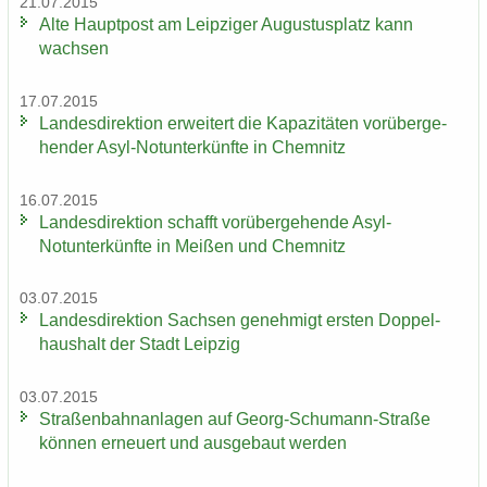
21.07.2015
Alte Haupt­post am Leip­zi­ger Au­gus­tus­platz kann
wach­sen
17.07.2015
Lan­des­di­rek­ti­on er­wei­tert die Ka­pa­zi­tä­ten vor­über­ge­
hen­der Asyl-​Notunter­künfte in Chem­nitz
16.07.2015
Lan­des­di­rek­ti­on schafft vor­über­ge­hen­de Asyl-​
Notunter­künfte in Mei­ßen und Chem­nitz
03.07.2015
Lan­des­di­rek­ti­on Sach­sen ge­neh­migt ers­ten Dop­pel­
haus­halt der Stadt Leip­zig
03.07.2015
Stra­ßen­bahn­an­la­gen auf Georg-​Schumann-Straße
kön­nen er­neu­ert und aus­ge­baut wer­den