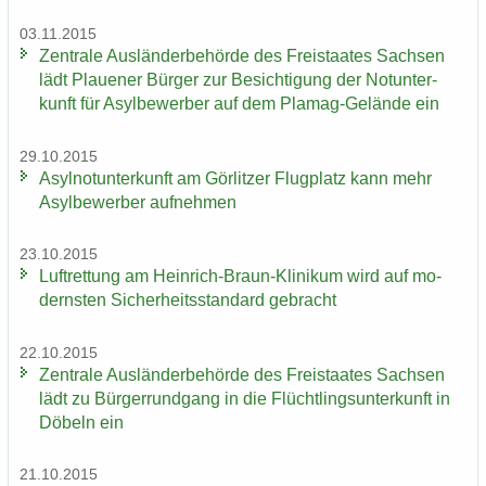
03.11.2015
Zen­tra­le Aus­län­der­be­hör­de des Frei­staa­tes Sach­sen
lädt Plaue­ner Bür­ger zur Be­sich­ti­gung der Not­un­ter­
kunft für Asyl­be­wer­ber auf dem Plamag-​Gelände ein
29.10.2015
Asyl­not­un­ter­kunft am Gör­lit­zer Flug­platz kann mehr
Asyl­be­wer­ber auf­neh­men
23.10.2015
Luft­ret­tung am Heinrich-​Braun-Klinikum wird auf mo­
derns­ten Si­cher­heits­stan­dard ge­bracht
22.10.2015
Zen­tra­le Aus­län­der­be­hör­de des Frei­staa­tes Sach­sen
lädt zu Bür­ger­rund­gang in die Flücht­lings­un­ter­kunft in
Dö­beln ein
21.10.2015