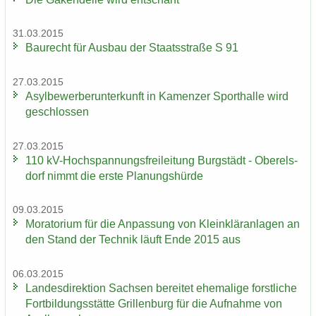
31.03.2015
Bau­recht für Aus­bau der Staats­stra­ße S 91
27.03.2015
Asyl­be­wer­ber­un­ter­kunft in Ka­men­zer Sport­hal­le wird
ge­schlos­sen
27.03.2015
110 kV-​Hochspannungsfreileitung Burg­städt - Ober­els­
dorf nimmt die erste Pla­nungs­hür­de
09.03.2015
Mo­ra­to­ri­um für die An­pas­sung von Klein­klär­an­la­gen an
den Stand der Tech­nik läuft Ende 2015 aus
06.03.2015
Lan­des­di­rek­ti­on Sach­sen be­rei­tet ehe­ma­li­ge forst­li­che
Fort­bil­dungs­stät­te Gril­len­burg für die Auf­nah­me von