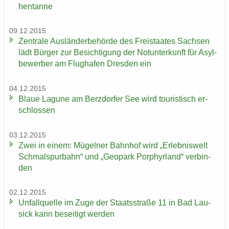
hen­tan­ne
09.12.2015
Zen­tra­le Aus­län­der­be­hör­de des Frei­staa­tes Sach­sen
lädt Bür­ger zur Be­sich­ti­gung der Not­un­ter­kunft für Asyl­
be­wer­ber am Flug­ha­fen Dres­den ein
04.12.2015
Blaue La­gu­ne am Berz­dor­fer See wird tou­ris­tisch er­
schlos­sen
03.12.2015
Zwei in einem: Mü­gel­ner Bahn­hof wird „Er­leb­nis­welt
Schmal­spur­bahn“ und „Geo­park Por­phyr­land“ ver­bin­
den
02.12.2015
Un­fall­quel­le im Zuge der Staats­stra­ße 11 in Bad Lau­
sick kann be­sei­tigt wer­den