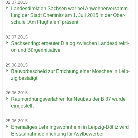
02.07.2015
Lan­des­di­rek­ti­on Sach­sen war bei An­woh­ner­ver­samm­
lung der Stadt Chem­nitz am 1. Juli 2015 in der Ober­
schu­le „Am Flug­ha­fen“ prä­sent
02.07.2015
Sach­sen­ring: er­neu­ter Dia­log zwi­schen Lan­des­di­rek­ti­
on und Bür­ger­initia­ti­ve
29.06.2015
Bau­vor­be­scheid zur Er­rich­tung einer Mo­schee in Leip­
zig be­stä­tigt
26.06.2015
Raum­ord­nungs­ver­fah­ren für Neu­bau der B 87 wurde
ein­ge­stellt
25.06.2015
Ehe­ma­li­ges Lehr­lings­wohn­heim in Leipzig-​Dölitz wird
Erst­auf­nah­me­ein­rich­tung für Asyl­be­wer­ber