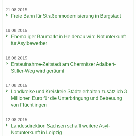
21.08.2015
Freie Bahn für Stra­ßen­mo­der­ni­sie­rung in Burg­städt
19.08.2015
Ehe­ma­li­ger Bau­markt in Hei­den­au wird Not­un­ter­kunft
für Asyl­be­wer­ber
18.08.2015
Erstaufnahme-​Zeltstadt am Chem­nit­zer Adalbert-​
Stifter-Weg wird ge­räumt
17.08.2015
Land­krei­se und Kreis­freie Städ­te er­hal­ten zu­sätz­lich 3
Mil­lio­nen Euro für die Un­ter­brin­gung und Be­treu­ung
von Flücht­lin­gen
12.08.2015
Lan­des­di­rek­ti­on Sach­sen schafft wei­te­re Asyl-​
Notunterkunft in Leip­zig