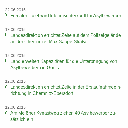
22.06.2015
Frei­ta­ler Hotel wird In­te­rims­un­ter­kunft für Asyl­be­wer­ber
19.06.2015
Lan­des­di­rek­ti­on er­rich­tet Zelte auf dem Po­li­zei­ge­län­de
an der Chem­nit­zer Max-​Saupe-Straße
12.06.2015
Land er­wei­tert Ka­pa­zi­tä­ten für die Un­ter­brin­gung von
Asyl­be­wer­bern in Gör­litz
12.06.2015
Lan­des­di­rek­ti­on er­rich­tet Zelte in der Erst­auf­nah­me­ein­
rich­tung in Chemnitz-​Ebersdorf
12.06.2015
Am Meiß­ner Ky­nast­weg zie­hen 40 Asyl­be­wer­ber zu­
sätz­lich ein