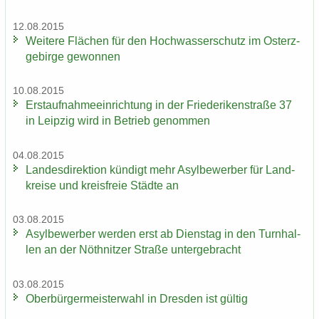
12.08.2015
Wei­te­re Flä­chen für den Hoch­was­ser­schutz im Ost­erz­
ge­bir­ge ge­won­nen
10.08.2015
Erst­auf­nah­me­ein­rich­tung in der Frie­de­ri­ken­stra­ße 37
in Leip­zig wird in Be­trieb ge­nom­men
04.08.2015
Lan­des­di­rek­ti­on kün­digt mehr Asyl­be­wer­ber für Land­
krei­se und kreis­freie Städ­te an
03.08.2015
Asyl­be­wer­ber wer­den erst ab Diens­tag in den Turn­hal­
len an der Nö­th­nit­zer Stra­ße un­ter­ge­bracht
03.08.2015
Ober­bür­ger­meis­ter­wahl in Dres­den ist gül­tig