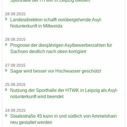
Sport­hal­le der HTWK in Leip­zig blei­ben
28.08.2015
Lan­des­di­rek­ti­on schafft vor­über­ge­hen­de Asyl-​
Notunterkunft in Mitt­wei­da
28.08.2015
Pro­gno­se der dies­jäh­ri­gen Asyl­be­wer­ber­zah­len für
Sach­sen deut­lich nach oben kor­ri­giert
27.08.2015
Sagar wird bes­ser vor Hoch­was­ser ge­schützt
25.08.2015
Nut­zung der Sport­hal­le der HTWK in Leip­zig als Asyl­
not­un­ter­kunft wird be­en­det
24.08.2015
Staats­stra­ße 45 kann in und süd­lich von Am­mels­hain
neu ge­stal­tet wer­den