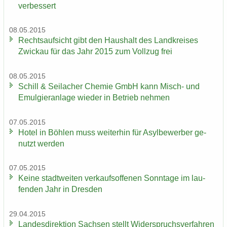
ver­bes­sert
08.05.2015
Rechts­auf­sicht gibt den Haus­halt des Land­krei­ses
Zwi­ckau für das Jahr 2015 zum Voll­zug frei
08.05.2015
Schill & Seil­a­cher Che­mie GmbH kann Misch-​ und
Emul­gier­an­la­ge wie­der in Be­trieb neh­men
07.05.2015
Hotel in Böh­len muss wei­ter­hin für Asyl­be­wer­ber ge­
nutzt wer­den
07.05.2015
Keine stadt­wei­ten ver­kaufs­of­fe­nen Sonn­ta­ge im lau­
fen­den Jahr in Dres­den
29.04.2015
Lan­des­di­rek­ti­on Sach­sen stellt Wi­der­spruchs­ver­fah­ren