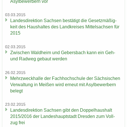
Asyl­be­wer­bern vor
03.03.2015
Lan­des­di­rek­ti­on Sach­sen be­stä­tigt die Ge­setz­mä­ßig­
keit des Haus­hal­tes des Land­krei­ses Mit­tel­sach­sen für
2015
02.03.2015
Zwi­schen Wald­heim und Ge­bers­bach kann ein Geh-
und Rad­weg ge­baut wer­den
26.02.2015
Mehr­zweck­hal­le der Fach­hoch­schu­le der Säch­si­schen
Ver­wal­tung in Mei­ßen wird er­neut mit Asyl­be­wer­bern
be­legt
23.02.2015
Lan­des­di­rek­ti­on Sach­sen gibt den Dop­pel­haus­halt
2015/2016 der Lan­des­haupt­stadt Dres­den zum Voll­
zug frei