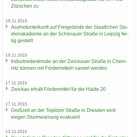
Zitz­schen zu
19.11.2015
Asyl­not­un­ter­kunft auf Frei­ge­län­de der Staat­li­chen Stu­
di­en­aka­de­mie an der Schö­nau­er Stra­ße in Leip­zig fer­
tig ge­stellt
19.11.2015
In­dus­trie­denk­ma­le an der Zwi­ckau­er Stra­ße in Chem­
nitz kön­nen mit För­der­mit­teln sa­niert wer­den
17.11.2015
Zwi­ckau er­hält För­der­mit­tel für die Halde 20
17.11.2015
Groß­zelt an der Te­plit­zer Stra­ße in Dres­den wird
wegen Sturm­war­nung eva­ku­iert
13.11.2015