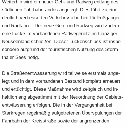
Wei­ter­hin wird ein neuer Geh- und Rad­weg ent­lang des
süd­li­chen Fahr­bahn­ran­des an­ge­legt. Dies führt zu einer
deut­lich ver­bes­ser­ten Ver­kehrs­si­cher­heit für Fuß­gän­ger
und Rad­fah­rer. Der neue Geh- und Rad­weg wird zudem
eine Lücke im vor­han­de­nen Rad­we­ge­netz im Leip­zi­ger
Neu­seen­land schlie­ßen. Die­ser Lü­cken­schluss ist ins­be­
son­de­re auf­grund der tou­ris­ti­schen Nut­zung des Störm­
tha­ler Sees nötig.
Die Stra­ßen­ent­wäs­se­rung wird teil­wei­se erst­mals an­ge­
legt und in dem vor­han­de­nen Be­stand kom­plett er­neu­ert
und er­tüch­tigt. Diese Maß­nah­me wird zeit­gleich und in­
halt­lich eng ab­ge­stimmt mit der Neu­ord­nung der Ge­biets­
ent­wäs­se­rung er­fol­gen. Die in der Ver­gan­gen­heit bei
Stark­re­gen re­gel­mä­ßig auf­ge­tre­te­nen Über­spü­lun­gen der
Fahr­bahn der Kreis­stra­ße sowie der an­gren­zen­den