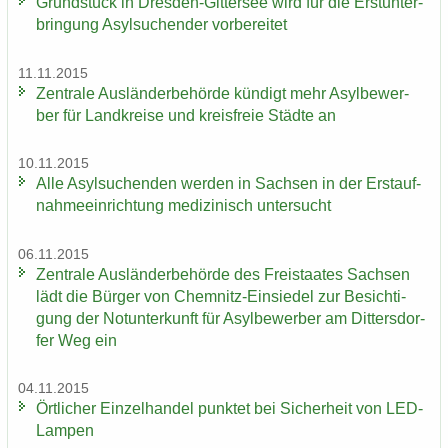
Grund­stück in Dresden-​Gittersee wird für die Erst­un­ter­
brin­gung Asyl­su­chen­der vor­be­rei­tet
11.11.2015
Zen­tra­le Aus­län­der­be­hör­de kün­digt mehr Asyl­be­wer­
ber für Land­krei­se und kreis­freie Städ­te an
10.11.2015
Alle Asyl­su­chen­den wer­den in Sach­sen in der Erst­auf­
nah­me­ein­rich­tung me­di­zi­nisch un­ter­sucht
06.11.2015
Zen­tra­le Aus­län­der­be­hör­de des Frei­staa­tes Sach­sen
lädt die Bür­ger von Chemnitz-​Einsiedel zur Be­sich­ti­
gung der Not­un­ter­kunft für Asyl­be­wer­ber am Dit­ters­dor­
fer Weg ein
04.11.2015
Ört­li­cher Ein­zel­han­del punk­tet bei Si­cher­heit von LED-​
Lampen