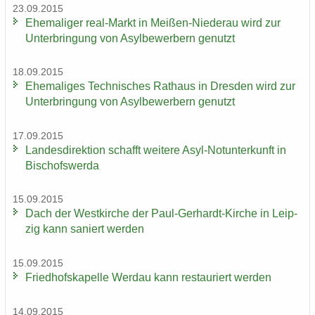
23.09.2015
Ehe­ma­li­ger real-​Markt in Meißen-​Niederau wird zur
Un­ter­brin­gung von Asyl­be­wer­bern ge­nutzt
18.09.2015
Ehe­ma­li­ges Tech­ni­sches Rat­haus in Dres­den wird zur
Un­ter­brin­gung von Asyl­be­wer­bern ge­nutzt
17.09.2015
Lan­des­di­rek­ti­on schafft wei­te­re Asyl-​Notunterkunft in
Bi­schofs­wer­da
15.09.2015
Dach der West­kir­che der Paul-​Gerhardt-Kirche in Leip­
zig kann sa­niert wer­den
15.09.2015
Fried­hofs­ka­pel­le Wer­dau kann re­stau­riert wer­den
14.09.2015