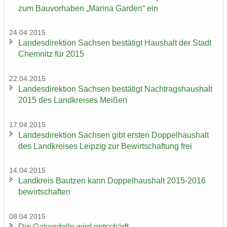
zum Bau­vor­ha­ben „Ma­ri­na Gar­den“ ein
24.04.2015
Lan­des­di­rek­ti­on Sach­sen be­stä­tigt Haus­halt der Stadt
Chem­nitz für 2015
22.04.2015
Lan­des­di­rek­ti­on Sach­sen be­stä­tigt Nach­trags­haus­halt
2015 des Land­krei­ses Mei­ßen
17.04.2015
Lan­des­di­rek­ti­on Sach­sen gibt ers­ten Dop­pel­haus­halt
des Land­krei­ses Leip­zig zur Be­wirt­schaf­tung frei
14.04.2015
Land­kreis Baut­zen kann Dop­pel­haus­halt 2015-2016
be­wirt­schaf­ten
08.04.2015
Die Ga­ken­del­le wird ent­schärft