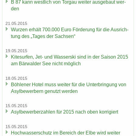
B 87 kann west­lich von Tor­gau wei­ter aus­ge­baut wer­
den
21.05.2015
Wur­zen er­hält 700.000 Euro För­de­rung für die Aus­rich­
tung des „Tages der Sach­sen“
19.05.2015
Ki­te­sur­fen, Jet- und Was­ser­ski sind in der Sai­son 2015
am Bär­wal­der See nicht mög­lich
18.05.2015
Böh­le­ner Hotel muss wei­ter für die Un­ter­brin­gung von
Asyl­be­wer­bern ge­nutzt wer­den
15.05.2015
Asyl­be­wer­ber­zah­len für 2015 nach oben kor­ri­giert
15.05.2015
Hoch­was­ser­schutz im Be­reich der Elbe wird wei­ter